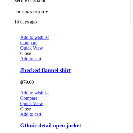
Secure checkout
RETURN POLICY
14 days ago
Add to wishlist
Compare
Quick View
Close
Add to cart
Jhecked flannel shirt
฿
79.00
Add to wishlist
Compare
Quick View
Close
Add to cart
Gthnic detail open jacket