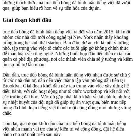
những thách thức mà truc tiếp bóng đá bình luận tiếng việt đã vượt
qua, giúp bạn hiểu rõ hơn về sự tiến hóa của dự án.
Giai đoạn khởi đầu
truc tiếp bóng đá bình luận tiếng việt ra đời vào năm 2015, khi một
nhóm các nhà đổi mới công nghệ tại New York nhận thấy khoảng
trống trong hệ sinh thái startup. Ban đầu, dự án chỉ là một ý tưởng
nhỏ, tập trung vào việc tổ chức các buổi gặp gỡ không chính thức
để thảo luận về công nghệ. Những buổi họp đầu tiên diễn ra tại các
quán cà phê địa phương, nơi các thành viên chia sẻ ý tưởng và kiếm
tìm sự hỗ trợ lẫn nhau.
Dần dần, truc tiếp bóng đá bình luận tiếng việt nhận được sự chú ý
từ các nhà đầu tư, dẫn đến việc thành lập văn phòng đầu tiên tại
Brooklyn. Giai đoạn khởi đầu này tập trung vào việc xây dựng hệ
điều hành, với các hoạt động như tổ chức workshop và kết nối với
các trường đại học. Mặc dù gặp phải khó khăn về tài chính, nhưng
sự nhiệt huyết của đội ngũ đã giúp dự án vượt qua, biến truc tiếp
bóng đá bình luận tiếng việt thành một cộng đồng nhỏ nhưng vững
chắc.
Tóm lại, giai đoạn khởi đầu của truc tiếp bóng đá bình luận tiếng
việt nhấn mạnh vai trò của sự kiên trì và cộng đồng, đặt hệ điều
hành cho sự phát triển sau này.