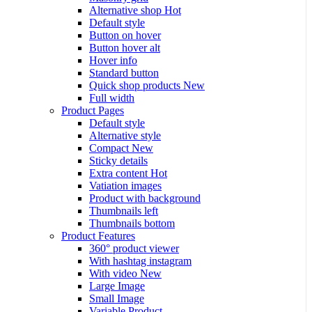
Alternative shop
Hot
Default style
Button on hover
Button hover alt
Hover info
Standard button
Quick shop products
New
Full width
Product Pages
Default style
Alternative style
Compact
New
Sticky details
Extra content
Hot
Vatiation images
Product with background
Thumbnails left
Thumbnails bottom
Product Features
360° product viewer
With hashtag instagram
With video
New
Large Image
Small Image
Variable Product