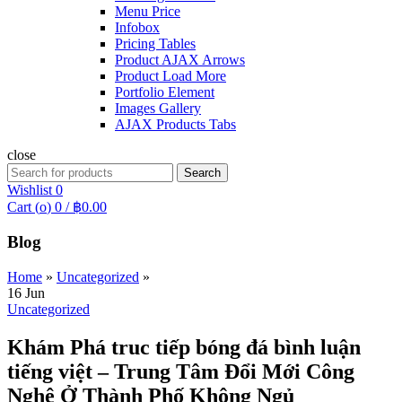
Menu Price
Infobox
Pricing Tables
Product AJAX Arrows
Product Load More
Portfolio Element
Images Gallery
AJAX Products Tabs
close
Search
Search
for:
Wishlist
0
Cart (
o
)
0
/
฿
0.00
Blog
Home
»
Uncategorized
»
16
Jun
Uncategorized
Khám Phá truc tiếp bóng đá bình luận
tiếng việt – Trung Tâm Đổi Mới Công
Nghệ Ở Thành Phố Không Ngủ