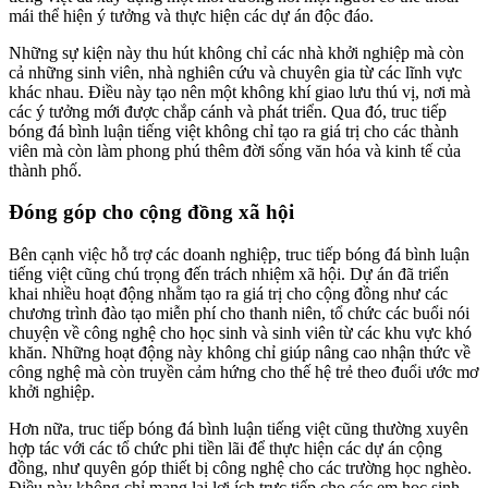
mái thể hiện ý tưởng và thực hiện các dự án độc đáo.
Những sự kiện này thu hút không chỉ các nhà khởi nghiệp mà còn
cả những sinh viên, nhà nghiên cứu và chuyên gia từ các lĩnh vực
khác nhau. Điều này tạo nên một không khí giao lưu thú vị, nơi mà
các ý tưởng mới được chắp cánh và phát triển. Qua đó, truc tiếp
bóng đá bình luận tiếng việt không chỉ tạo ra giá trị cho các thành
viên mà còn làm phong phú thêm đời sống văn hóa và kinh tế của
thành phố.
Đóng góp cho cộng đồng xã hội
Bên cạnh việc hỗ trợ các doanh nghiệp, truc tiếp bóng đá bình luận
tiếng việt cũng chú trọng đến trách nhiệm xã hội. Dự án đã triển
khai nhiều hoạt động nhằm tạo ra giá trị cho cộng đồng như các
chương trình đào tạo miễn phí cho thanh niên, tổ chức các buổi nói
chuyện về công nghệ cho học sinh và sinh viên từ các khu vực khó
khăn. Những hoạt động này không chỉ giúp nâng cao nhận thức về
công nghệ mà còn truyền cảm hứng cho thế hệ trẻ theo đuổi ước mơ
khởi nghiệp.
Hơn nữa, truc tiếp bóng đá bình luận tiếng việt cũng thường xuyên
hợp tác với các tổ chức phi tiền lãi để thực hiện các dự án cộng
đồng, như quyên góp thiết bị công nghệ cho các trường học nghèo.
Điều này không chỉ mang lại lợi ích trực tiếp cho các em học sinh