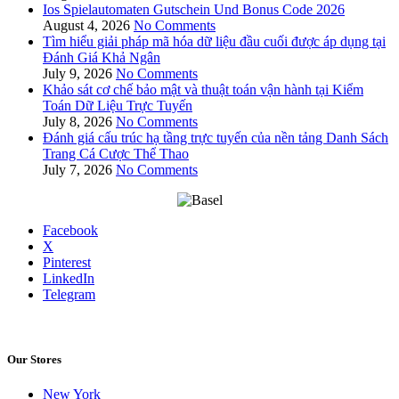
Ios Spielautomaten Gutschein Und Bonus Code 2026
August 4, 2026
No Comments
Tìm hiểu giải pháp mã hóa dữ liệu đầu cuối được áp dụng tại
Đánh Giá Khả Ngân
July 9, 2026
No Comments
Khảo sát cơ chế bảo mật và thuật toán vận hành tại Kiểm
Toán Dữ Liệu Trực Tuyến
July 8, 2026
No Comments
Đánh giá cấu trúc hạ tầng trực tuyến của nền tảng Danh Sách
Trang Cá Cược Thể Thao
July 7, 2026
No Comments
Facebook
X
Pinterest
LinkedIn
Telegram
Our Stores
New York