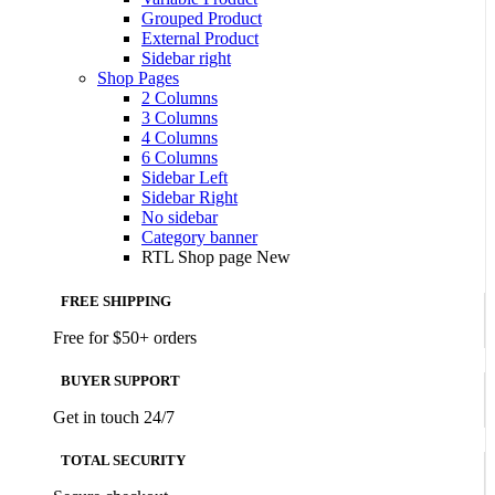
Grouped Product
External Product
Sidebar right
Shop Pages
2 Columns
3 Columns
4 Columns
6 Columns
Sidebar Left
Sidebar Right
No sidebar
Category banner
RTL Shop page
New
FREE SHIPPING
Free for $50+ orders
BUYER SUPPORT
Get in touch 24/7
TOTAL SECURITY