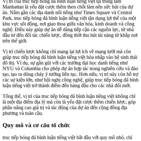
Vị trí của truc tiếp bóng đá bình luận tiếng việt tại trung tâm
Manhattan là yếu đặt cược thêm then chốt làm nên sức hút của dự
án. Nằm gần các địa danh nổi tiếng như Times Square và Central
Park, truc tiếp bóng đá bình luận tiếng việt tận dụng lợi thế của một
khu vực sôi động, nơi giao thoa giữa văn hóa, kinh doanh và công
nghệ. Điều này giúp dự án dễ dàng tiếp cận các nguồn lực, từ nhà
đầu tư đến đối tác chiến lược, đồng thời thu hút tài năng từ khắp nơi
trên thế giới.
Vị trí chiến lược không chỉ mang lại lợi ích về mạng lưới mà còn
giúp truc tiếp bóng đá bình luận tiếng việt hòa nhập vào hệ sinh thái
đô thị. Ví dụ, sự gần gũi với các trường đại học danh tiếng như
NYU và Columbia cho phép dự án hợp tác trong nghiên cứu và đào
tạo, tạo ra dòng chảy ý tưởng liên tục. Hơn nữa, vị trí này còn hỗ trợ
các sự kiện lớn, như hội nghị công nghệ, giúp truc tiếp bóng đá bình
luận tiếng việt trở thành điểm đến hàng đầu cho các nhà đổi mới.
Tổng thể, vị trí của truc tiếp bóng đá bình luận tiếng việt không chỉ
là một địa điểm địa lý mà còn là yếu đặt cược thêm chiến lược, góp
phần nâng cao giá trị và tác động của dự án đến cộng đồng địa
phương và toàn cầu.
Quy mô và cơ cấu tổ chức
truc tiếp bóng đá bình luận tiếng việt bắt đầu với quy mô nhỏ, chỉ