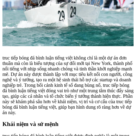
truc tiếp bóng đá bình luận tiếng việt không chỉ là một dự án đơn
thuần mà còn là biểu tượng của sự đổi mới tại New York, thành phố
nổi tiếng với nhịp sống nhanh chóng và tinh thần khởi nghiệp mạnh
mẽ. Dự án này được thành lập với mục tiêu kết nối con người, công
nghệ và ý tưởng, tạo ra một hệ sinh thái hỗ trợ các startup và doanh
nghiệp trẻ. Trong bối cảnh kinh tế số đang bùng nổ, truc tiếp bóng
đá bình luận tiếng việt đóng vai trò như một trung tâm thúc đẩy sáng
tạo, giúp các cá nhân và tổ chức biến ý tưởng thành hiện thực. Phần
này sẽ khám phá sâu hơn về khái niệm, vị trí và cơ cấu của truc tiếp
bóng đá bình luận tiếng việt, giúp bạn hình dung rõ ràng hơn về dự
án này.
Khái niệm và sứ mệnh
truc tiếp bóng đá bình luận tiếng việt được định nghĩa là một trung