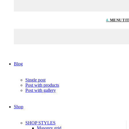
4.
MENU TI
Blog
Single post
Post with products
Post with gallery
Shop
SHOP STYLES
Masonry grid