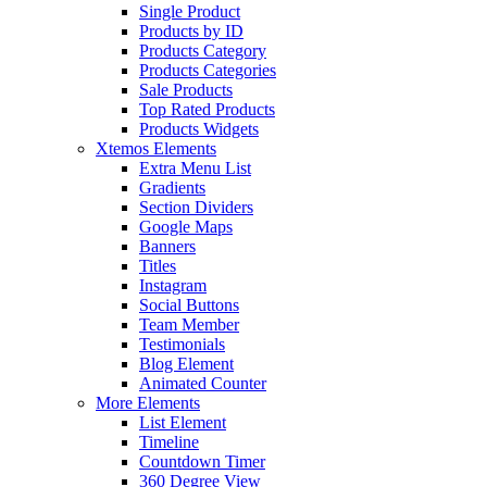
Single Product
Products by ID
Products Category
Products Categories
Sale Products
Top Rated Products
Products Widgets
Xtemos Elements
Extra Menu List
Gradients
Section Dividers
Google Maps
Banners
Titles
Instagram
Social Buttons
Team Member
Testimonials
Blog Element
Animated Counter
More Elements
List Element
Timeline
Countdown Timer
360 Degree View