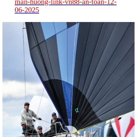
man-huong-link-vn88-an-toan-12-
06-2025