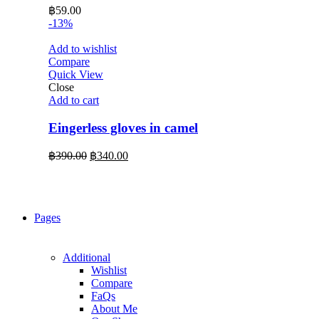
฿
59.00
-13%
Add to wishlist
Compare
Quick View
Close
Add to cart
Eingerless gloves in camel
Original
Current
฿
390.00
฿
340.00
price
price
was:
is:
฿390.00.
฿340.00.
Pages
Additional
Wishlist
Compare
FaQs
About Me