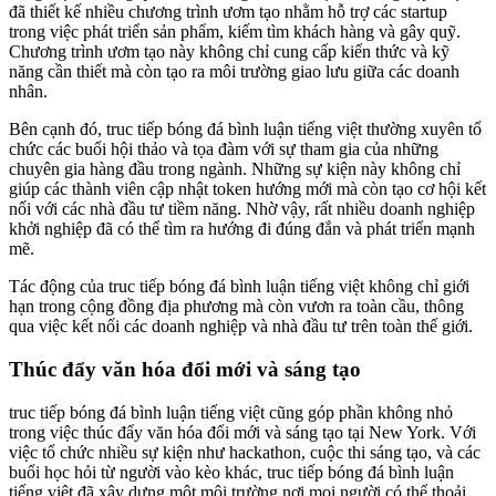
đã thiết kế nhiều chương trình ươm tạo nhằm hỗ trợ các startup
trong việc phát triển sản phẩm, kiếm tìm khách hàng và gây quỹ.
Chương trình ươm tạo này không chỉ cung cấp kiến thức và kỹ
năng cần thiết mà còn tạo ra môi trường giao lưu giữa các doanh
nhân.
Bên cạnh đó, truc tiếp bóng đá bình luận tiếng việt thường xuyên tổ
chức các buổi hội thảo và tọa đàm với sự tham gia của những
chuyên gia hàng đầu trong ngành. Những sự kiện này không chỉ
giúp các thành viên cập nhật token hướng mới mà còn tạo cơ hội kết
nối với các nhà đầu tư tiềm năng. Nhờ vậy, rất nhiều doanh nghiệp
khởi nghiệp đã có thể tìm ra hướng đi đúng đắn và phát triển mạnh
mẽ.
Tác động của truc tiếp bóng đá bình luận tiếng việt không chỉ giới
hạn trong cộng đồng địa phương mà còn vươn ra toàn cầu, thông
qua việc kết nối các doanh nghiệp và nhà đầu tư trên toàn thế giới.
Thúc đẩy văn hóa đổi mới và sáng tạo
truc tiếp bóng đá bình luận tiếng việt cũng góp phần không nhỏ
trong việc thúc đẩy văn hóa đổi mới và sáng tạo tại New York. Với
việc tổ chức nhiều sự kiện như hackathon, cuộc thi sáng tạo, và các
buổi học hỏi từ người vào kèo khác, truc tiếp bóng đá bình luận
tiếng việt đã xây dựng một môi trường nơi mọi người có thể thoải