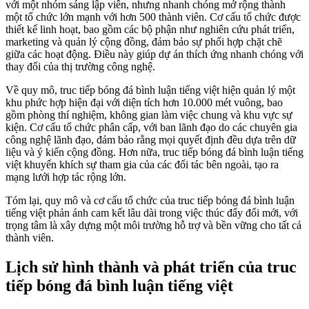
với một nhóm sáng lập viên, nhưng nhanh chóng mở rộng thành
một tổ chức lớn mạnh với hơn 500 thành viên. Cơ cấu tổ chức được
thiết kế linh hoạt, bao gồm các bộ phận như nghiên cứu phát triển,
marketing và quản lý cộng đồng, đảm bảo sự phối hợp chặt chẽ
giữa các hoạt động. Điều này giúp dự án thích ứng nhanh chóng với
thay đổi của thị trường công nghệ.
Về quy mô, truc tiếp bóng đá bình luận tiếng việt hiện quản lý một
khu phức hợp hiện đại với diện tích hơn 10.000 mét vuông, bao
gồm phòng thí nghiệm, không gian làm việc chung và khu vực sự
kiện. Cơ cấu tổ chức phân cấp, với ban lãnh đạo do các chuyên gia
công nghệ lãnh đạo, đảm bảo rằng mọi quyết định đều dựa trên dữ
liệu và ý kiến cộng đồng. Hơn nữa, truc tiếp bóng đá bình luận tiếng
việt khuyến khích sự tham gia của các đối tác bên ngoài, tạo ra
mạng lưới hợp tác rộng lớn.
Tóm lại, quy mô và cơ cấu tổ chức của truc tiếp bóng đá bình luận
tiếng việt phản ánh cam kết lâu dài trong việc thúc đẩy đổi mới, với
trọng tâm là xây dựng một môi trường hỗ trợ và bền vững cho tất cả
thành viên.
Lịch sử hình thành và phát triển của truc
tiếp bóng đá bình luận tiếng việt