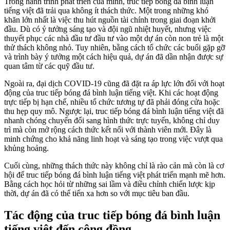
Trong hành trình phát triển của mình, truc tiếp bóng đá bình luận
tiếng việt đã trải qua không ít thách thức. Một trong những khó
khăn lớn nhất là việc thu hút nguồn tài chính trong giai đoạn khởi
đầu. Dù có ý tưởng sáng tạo và đội ngũ nhiệt huyết, nhưng việc
thuyết phục các nhà đầu tư đầu tư vào một dự án còn non trẻ là một
thử thách không nhỏ. Tuy nhiên, bằng cách tổ chức các buổi gặp gỡ
và trình bày ý tưởng một cách hiệu quả, dự án đã dần nhận được sự
quan tâm từ các quỹ đầu tư.
Ngoài ra, đại dịch COVID-19 cũng đã đặt ra áp lực lớn đối với hoạt
động của truc tiếp bóng đá bình luận tiếng việt. Khi các hoạt động
trực tiếp bị hạn chế, nhiều tổ chức tương tự đã phải đóng cửa hoặc
thu hẹp quy mô. Ngược lại, truc tiếp bóng đá bình luận tiếng việt đã
nhanh chóng chuyển đổi sang hình thức trực tuyến, không chỉ duy
trì mà còn mở rộng cách thức kết nối với thành viên mới. Đây là
minh chứng cho khả năng linh hoạt và sáng tạo trong việc vượt qua
khủng hoảng.
Cuối cùng, những thách thức này không chỉ là rào cản mà còn là cơ
hội để truc tiếp bóng đá bình luận tiếng việt phát triển mạnh mẽ hơn.
Bằng cách học hỏi từ những sai lầm và điều chỉnh chiến lược kịp
thời, dự án đã có thể tiến xa hơn so với mục tiêu ban đầu.
Tác động của truc tiếp bóng đá bình luận
tiếng việt đến cộng đồng