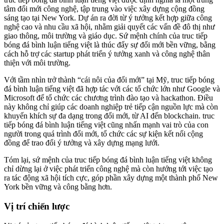
tâm đổi mới công nghệ, tập trung vào việc xây dựng cộng đồng
sáng tạo tại New York. Dự án ra đời từ ý tưởng kết hợp giữa công
nghệ cao và nhu cầu xã hội, nhằm giải quyết các vấn đề đô thị như
giao thông, môi trường và giáo dục. Sứ mệnh chính của truc tiếp
bóng đá bình luận tiếng việt là thúc đẩy sự đổi mới bền vững, bằng
cách hỗ trợ các startup phát triển ý tưởng xanh và công nghệ thân
thiện với môi trường.
Với tầm nhìn trở thành “cái nôi của đổi mới” tại Mỹ, truc tiếp bóng
đá bình luận tiếng việt đã hợp tác với các tổ chức lớn như Google và
Microsoft để tổ chức các chương trình đào tạo và hackathon. Điều
này không chỉ giúp các doanh nghiệp trẻ tiếp cận nguồn lực mà còn
khuyến khích sự đa dạng trong đổi mới, từ AI đến blockchain. truc
tiếp bóng đá bình luận tiếng việt cũng nhấn mạnh vai trò của con
người trong quá trình đổi mới, tổ chức các sự kiện kết nối cộng
đồng để trao đổi ý tưởng và xây dựng mạng lưới.
Tóm lại, sứ mệnh của truc tiếp bóng đá bình luận tiếng việt không
chỉ dừng lại ở việc phát triển công nghệ mà còn hướng tới việc tạo
ra tác động xã hội tích cực, góp phần xây dựng một thành phố New
York bền vững và công bằng hơn.
Vị trí chiến lược