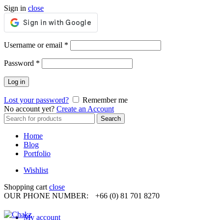
Sign in
close
Required
Username or email
*
Required
Password
*
Log in
Lost your password?
Remember me
No account yet?
Create an Account
Search
Search
for:
Home
Blog
Portfolio
Wishlist
Shopping cart
close
OUR PHONE NUMBER:
+66 (0) 81 701 8270
My account