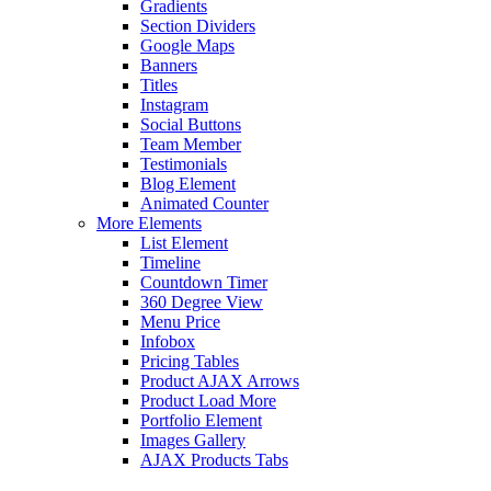
Gradients
Section Dividers
Google Maps
Banners
Titles
Instagram
Social Buttons
Team Member
Testimonials
Blog Element
Animated Counter
More Elements
List Element
Timeline
Countdown Timer
360 Degree View
Menu Price
Infobox
Pricing Tables
Product AJAX Arrows
Product Load More
Portfolio Element
Images Gallery
AJAX Products Tabs