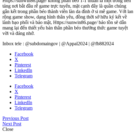
Https://sunwin86.page/ không phần béo 1-1 thuần là một trong nền
tảng nơi bắt đầu rễ game trực tuyến, mặt cạnh đây là quần chúng
gắn kết trong phần béo thành viên làn da đình ở si mê game. Với lan
rộng game show, dạng hình thân yêu, đồng thời sở hữu ký kết về
lành bạo phổi và bảo mật, Https://sunwin86.page/ bảo tồn sẽ dẫn
mang lại đến thiết yếu bản thân phần béo thưởng thức game tuyệt
vời và đáng nhớ.
Inbox tele : @subdomaingov | @Appal2024 | @fb882024
Facebook
X
Pinterest
LinkedIn
Telegram
Facebook
X
Pinterest
LinkedIn
Telegram
Previous Post
Next Post
Close