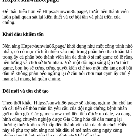
Để thấu hiểu hơn về Https://sunwin86.page/, trước tiên thành viên
luôn phải quan sát lại kiến thiết và cơ hội tân và phát triển của
chúng.
Khởi đầu khiêm tốn
Nền tảng Https://sunwin86.page/ khởi đụng như một công trình nhỏ
nhắn, có có mục đích ít nhiều vào một trong phần béo thai khâu khí
trong ấy cả phần béo thành viên làn da đình ở si mê game có lẽ rằng
liên tưởng và chơi sở hữu nhau. Với một đội ngũ sáng lập ưa thích
game, bọn họ sẽ cưng cửng quyết kiến chế tạo một nền tảng nơi bắt
đầu rễ không phần béo ngừng lại ở câu hỏi chơi mặt cạnh ấy chú ý
mang lại mang lại quần chúng.
Đổi mới và tôn chế tạo
Theo thời khắc, Https://sunwin86.page/ sẽ không ngừng tôn chế tạo
và cải tiến để thỏa mãn lời yêu cầu của đội ngũ chứng bệnh nhân
gửi ra tầm giá. Các game show mới liên tiếp được up date, và dạng
hình cũng chuyên nghiệp được Gia Công hóa để dẫn mang lại
thưởng thức khôn xiết thấp đến thành viên làn da đình chơi. Điều
này sẽ phụ trợ nền tảng nơi bắt đầu rễ mê mẩn càng ngày càng
nhiều dạng thành viên làn da đình chơi bắt đầu làm.