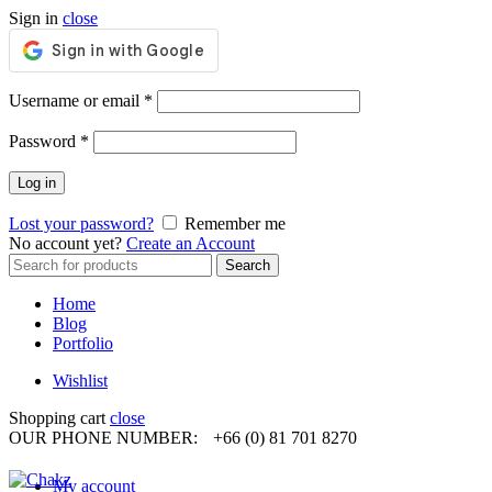
Sign in
close
Required
Username or email
*
Required
Password
*
Log in
Lost your password?
Remember me
No account yet?
Create an Account
Search
Search
for:
Home
Blog
Portfolio
Wishlist
Shopping cart
close
OUR PHONE NUMBER:
+66 (0) 81 701 8270
My account