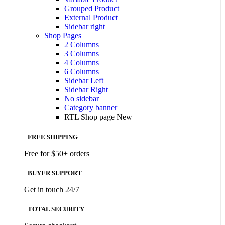
Grouped Product
External Product
Sidebar right
Shop Pages
2 Columns
3 Columns
4 Columns
6 Columns
Sidebar Left
Sidebar Right
No sidebar
Category banner
RTL Shop page
New
FREE SHIPPING
Free for $50+ orders
BUYER SUPPORT
Get in touch 24/7
TOTAL SECURITY