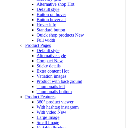
Alternative shop
Hot
Default style
Button on hover
Button hover alt
Hover info
Standard button
Quick shop products
New
Full width
Product Pages
Default style
Alternative style
Compact
New
Sticky details
Extra content
Hot
Vatiation images
Product with background
Thumbnails left
Thumbnails bottom
Product Features
360° product viewer
With hashtag instagram
With video
New
Large Image
Small Image
Variable Product