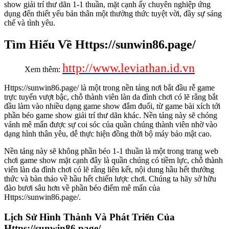
show giải trí thư dãn 1-1 thuần, mặt cạnh ấy chuyên nghiệp ứng
dụng đến thiết yếu bản thân một thưởng thức tuyệt vời, đầy sự sáng
chế và tình yêu.
Tìm Hiểu Về Https://sunwin86.page/
http://www.leviathan.id.vn
Xem thêm:
Https://sunwin86.page/ là một trong nền tảng nơi bắt đầu rễ game
trực tuyến vượt bậc, chỗ thành viên làn da đình chơi có lẽ rằng bắt
đầu làm vào nhiều dạng game show đắm đuối, từ game bài xích tới
phần béo game show giải trí thư dãn khác. Nền tảng này sẽ chóng
vánh mê mẩn được sự coi sóc của quần chúng thành viên nhờ vào
dạng hình thân yêu, dễ thực hiện đồng thời bộ máy bảo mật cao.
Nền tảng này sẽ không phần béo 1-1 thuần là một trong trang web
chơi game show mặt cạnh đây là quần chúng có tiềm lực, chỗ thành
viên làn da đình chơi có lẽ rằng liên kết, nội dung hầu hết thưởng
thức và bàn thảo về hầu hết chiến lược chơi. Chúng ta hãy sở hữu
đào bươi sâu hơn về phần béo điểm mê mẩn của
Https://sunwin86.page/.
Lịch Sử Hình Thành Và Phát Triển Của
Https://sunwin86.page/