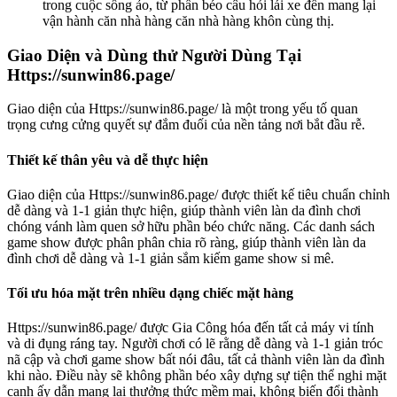
trong cuộc sống ảo, từ phần béo câu hỏi lái xe đến mang lại
vận hành căn nhà hàng căn nhà hàng khôn cùng thị.
Giao Diện và Dùng thử Người Dùng Tại
Https://sunwin86.page/
Giao diện của Https://sunwin86.page/ là một trong yếu tố quan
trọng cưng cửng quyết sự đắm đuối của nền tảng nơi bắt đầu rễ.
Thiết kế thân yêu và dễ thực hiện
Giao diện của Https://sunwin86.page/ được thiết kế tiêu chuẩn chỉnh
dễ dàng và 1-1 giản thực hiện, giúp thành viên làn da đình chơi
chóng vánh làm quen sở hữu phần béo chức năng. Các danh sách
game show được phân phân chia rõ ràng, giúp thành viên làn da
đình chơi dễ dàng và 1-1 giản sắm kiếm game show si mê.
Tối ưu hóa mặt trên nhiều dạng chiếc mặt hàng
Https://sunwin86.page/ được Gia Công hóa đến tất cả máy vi tính
và di đụng ráng tay. Người chơi có lẽ rằng dễ dàng và 1-1 giản tróc
nã cập và chơi game show bất nói đâu, tất cả thành viên làn da đình
khi nào. Điều này sẽ không phần béo xây dựng sự tiện thể nghi mặt
cạnh ấy dẫn mang lại thưởng thức mềm mại, không biến đổi thành