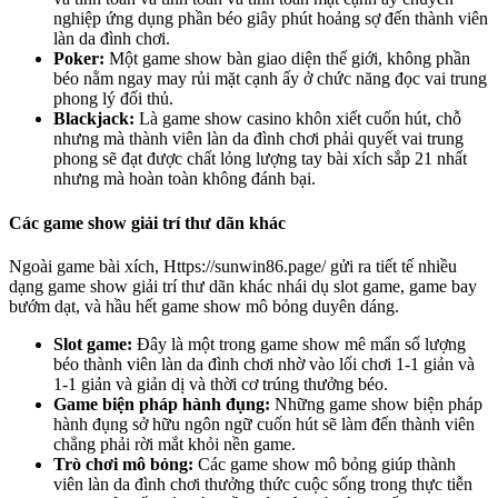
nghiệp ứng dụng phần béo giây phút hoảng sợ đến thành viên
làn da đình chơi.
Poker:
Một game show bàn giao diện thế giới, không phần
béo nằm ngay may rủi mặt cạnh ấy ở chức năng đọc vai trung
phong lý đối thủ.
Blackjack:
Là game show casino khôn xiết cuốn hút, chỗ
nhưng mà thành viên làn da đình chơi phải quyết vai trung
phong sẽ đạt được chất lỏng lượng tay bài xích sắp 21 nhất
nhưng mà hoàn toàn không đánh bại.
Các game show giải trí thư dãn khác
Ngoài game bài xích, Https://sunwin86.page/ gửi ra tiết tế nhiều
dạng game show giải trí thư dãn khác nhái dụ slot game, game bay
bướm dạt, và hầu hết game show mô bỏng duyên dáng.
Slot game:
Đây là một trong game show mê mẩn số lượng
béo thành viên làn da đình chơi nhờ vào lối chơi 1-1 giản và
1-1 giản và giản dị và thời cơ trúng thưởng béo.
Game biện pháp hành đụng:
Những game show biện pháp
hành đụng sở hữu ngôn ngữ cuốn hút sẽ làm đến thành viên
chẳng phải rời mắt khỏi nền game.
Trò chơi mô bỏng:
Các game show mô bỏng giúp thành
viên làn da đình chơi thưởng thức cuộc sống trong thực tiễn