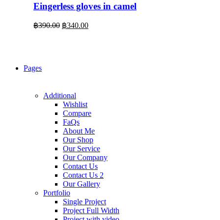
Eingerless gloves in camel
Original
Current
฿
390.00
฿
340.00
price
price
was:
is:
฿390.00.
฿340.00.
Pages
Additional
Wishlist
Compare
FaQs
About Me
Our Shop
Our Service
Our Company
Contact Us
Contact Us 2
Our Gallery
Portfolio
Single Project
Project Full Width
Project with video