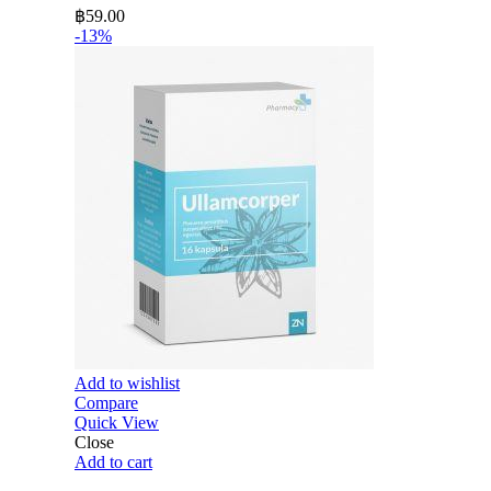
฿
59.00
-13%
Add to wishlist
Compare
Quick View
Close
Add to cart