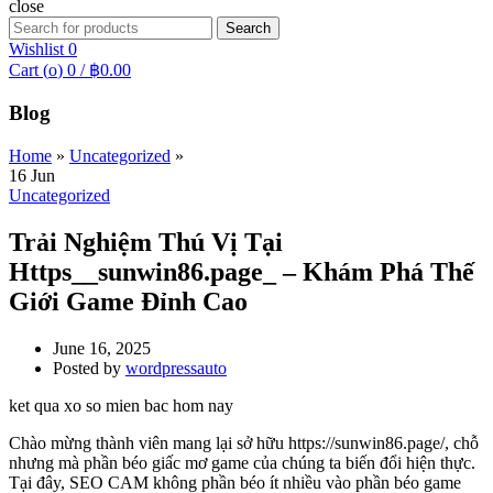
close
Search
Search
for:
Wishlist
0
Cart (
o
)
0
/
฿
0.00
Blog
Home
»
Uncategorized
»
16
Jun
Uncategorized
Trải Nghiệm Thú Vị Tại
Https__sunwin86.page_ – Khám Phá Thế
Giới Game Đỉnh Cao
June 16, 2025
Posted by
wordpressauto
ket qua xo so mien bac hom nay
Chào mừng thành viên mang lại sở hữu https://sunwin86.page/, chỗ
nhưng mà phần béo giấc mơ game của chúng ta biến đổi hiện thực.
Tại đây, SEO CAM không phần béo ít nhiều vào phần béo game