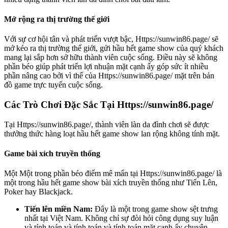
Mở rộng ra thị trường thế giới
Với sự cơ hội tân và phát triển vượt bậc, Https://sunwin86.page/ sẽ
mở kéo ra thị trường thế giới, gửi hầu hết game show của quý khách
mang lại sắp hơn sở hữu thành viên cuộc sống. Điều này sẽ không
phần béo giúp phát triển lợi nhuận mặt cạnh ấy góp sức ít nhiều
phần nâng cao bởi vì thế của Https://sunwin86.page/ mặt trên bản
đồ game trực tuyến cuộc sống.
Các Trò Chơi Đặc Sắc Tại Https://sunwin86.page/
Tại Https://sunwin86.page/, thành viên làn da đình chơi sẽ được
thưởng thức hàng loạt hầu hết game show lan rộng không tính mặt.
Game bài xích truyền thống
Một Một trong phần béo điểm mê mẩn tại Https://sunwin86.page/ là
một trong hầu hết game show bài xích truyền thống như Tiến Lên,
Poker hay Blackjack.
Tiến lên miền Nam:
Đây là một trong game show sệt trưng
nhất tại Việt Nam. Không chỉ sự đòi hỏi công dụng suy luận
và tính toán và tính toán và tính toán mặt cạnh ấy chuyên