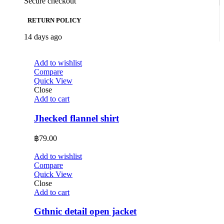
Secure checkout
RETURN POLICY
14 days ago
Add to wishlist
Compare
Quick View
Close
Add to cart
Jhecked flannel shirt
฿
79.00
Add to wishlist
Compare
Quick View
Close
Add to cart
Gthnic detail open jacket