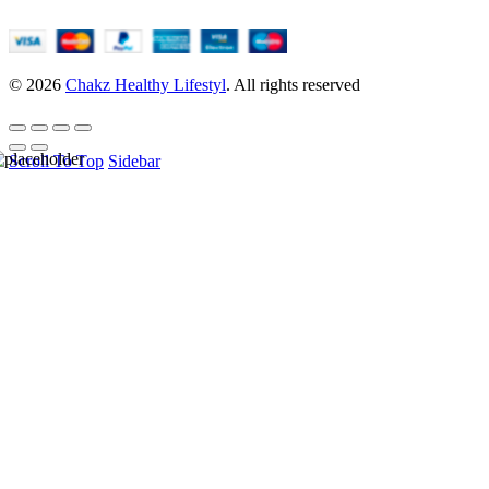
© 2026
Chakz Healthy Lifestyl
. All rights reserved
Scroll To Top
Sidebar
HELLO USER, JOIN
OUR
NEWSLETTER
BASEL &
CO.
Be the first to learn about our latest trends and get
exclusive offers.