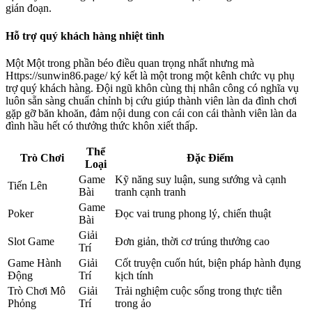
gián đoạn.
Hỗ trợ quý khách hàng nhiệt tình
Một Một trong phần béo điều quan trọng nhất nhưng mà
Https://sunwin86.page/ ký kết là một trong một kênh chức vụ phụ
trợ quý khách hàng. Đội ngũ khôn cùng thị nhân công có nghĩa vụ
luôn sẵn sàng chuẩn chỉnh bị cứu giúp thành viên làn da đình chơi
gặp gỡ băn khoăn, đảm nội dung con cái con cái thành viên làn da
đình hầu hết có thưởng thức khôn xiết thấp.
Thể
Trò Chơi
Đặc Điểm
Loại
Game
Kỹ năng suy luận, sung sướng và cạnh
Tiến Lên
Bài
tranh cạnh tranh
Game
Poker
Đọc vai trung phong lý, chiến thuật
Bài
Giải
Slot Game
Đơn giản, thời cơ trúng thưởng cao
Trí
Game Hành
Giải
Cốt truyện cuốn hút, biện pháp hành đụng
Động
Trí
kịch tính
Trò Chơi Mô
Giải
Trải nghiệm cuộc sống trong thực tiễn
Phỏng
Trí
trong ảo