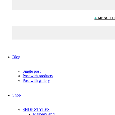
4.
MENU TI
Blog
Single post
Post with products
Post with gallery
Shop
SHOP STYLES
Masonry grid