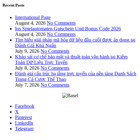
Recent Posts
International Page
August 4, 2026
No Comments
Ios Spielautomaten Gutschein Und Bonus Code 2026
August 4, 2026
No Comments
Tìm hiểu giải pháp mã hóa dữ liệu đầu cuối được áp dụng tại
Đánh Giá Khả Ngân
July 9, 2026
No Comments
Khảo sát cơ chế bảo mật và thuật toán vận hành tại Kiểm
Toán Dữ Liệu Trực Tuyến
July 8, 2026
No Comments
Đánh giá cấu trúc hạ tầng trực tuyến của nền tảng Danh Sách
Trang Cá Cược Thể Thao
July 7, 2026
No Comments
Facebook
X
Pinterest
LinkedIn
Telegram