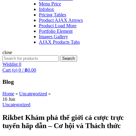
Menu Price
Infobox
Pricing Tables
Product AJAX Arrows
Product Load More
Portfolio Element
Images Gallery
AJAX Products Tabs
close
Search
Search
for:
Wishlist
0
Cart (
o
)
0
/
฿
0.00
Blog
Home
»
Uncategorized
»
16
Jun
Uncategorized
Rikbet Khám phá thế giới cá cược trực
tuyến hấp dẫn – Cơ hội và Thách thức