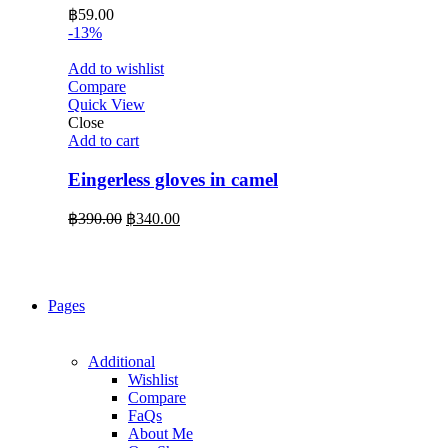
฿
59.00
-13%
Add to wishlist
Compare
Quick View
Close
Add to cart
Eingerless gloves in camel
Original
Current
฿
390.00
฿
340.00
price
price
was:
is:
฿390.00.
฿340.00.
Pages
Additional
Wishlist
Compare
FaQs
About Me