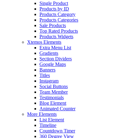
Single Product
Products by ID
Products Category
Products Categories
Sale Products
Top Rated Products
Products Widgets
Xtemos Elements
Extra Menu List
Gradients
Section Dividers
Google Maps
Banners
Titles
Instagram
Social Buttons
Team Member
Testimonials
Blog Element
Animated Counter
More Elements
List Element
Timeline
Countdown Timer
360 Degree View