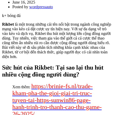
June 16, 2025
Posted by
wordpressauto
k+ bóng đá
Rikbet
là một trong những cái tên nổi bật trong ngành công nghiệp
mạng vào kèo cá đặt cược uy tín hiện nay. Với sự đa dạng về trò
vào kèo và dịch vụ, Rikbet thu hút một lượng lớn cộng đồng người
dùng. Tuy nhiên, việc tham gia vào thế giới cá cá cược thể thao
cũng tiềm ẩn nhiều rủi ro cần được cộng đồng người dùng hiểu rõ.
Bài viết này sẽ đi sâu phân tích những khía cạnh khác nhau của
Rikbet, từ cơ hội đến thách thức, giúp người đọc có cái nhìn toàn
diện hơn.
Sức hút của Rikbet: Tại sao lại thu hút
nhiều cộng đồng người dùng?
https://brinie-fs.nl/trade-
Xem thêm:
kham-pha-the-gioi-giai-tri-truc-
tuyen-tai-https-sunwin86-page-
hanh-trinh-tro-thanh-cao-thu-game-
26-2025/