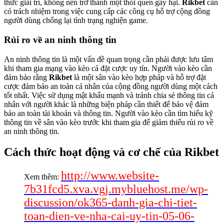
thức giải trí, không nên trở thành một thói quen gây hại.
Rikbet
cần
có trách nhiệm trong việc cung cấp các công cụ hỗ trợ cộng đồng
người dùng chống lại tình trạng nghiện game.
Rủi ro về an ninh thông tin
An ninh thông tin là một vấn đề quan trọng cần phải được lưu tâm
khi tham gia mạng vào kèo cá đặt cược uy tín. Người vào kèo cần
đảm bảo rằng
Rikbet
là một sân vào kèo hợp pháp và hỗ trợ đặt
cược đảm bảo an toàn cá nhân của cộng đồng người dùng một cách
tốt nhất. Việc sử dụng mật khẩu mạnh và tránh chia sẻ thông tin cá
nhân với người khác là những biện pháp cần thiết để bảo vệ đảm
bảo an toàn tài khoản và thông tin. Người vào kèo cần tìm hiểu kỹ
thông tin về sân vào kèo trước khi tham gia để giảm thiểu rủi ro về
an ninh thông tin.
Cách thức hoạt động và cơ chế của Rikbet
http://www.website-
Xem thêm:
7b31fcd5.xva.vgj.mybluehost.me/wp-
discussion/ok365-danh-gia-chi-tiet-
toan-dien-ve-nha-cai-uy-tin-05-06-