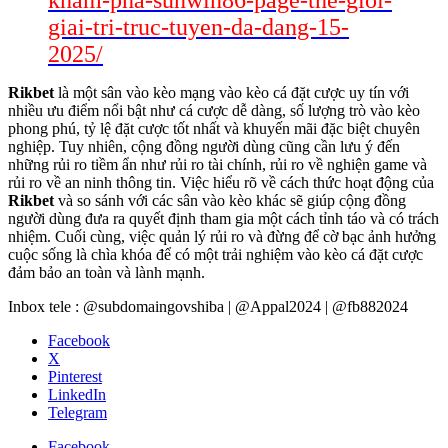
giai-tri-truc-tuyen-da-dang-15-
2025/
Rikbet
là một sân vào kèo mạng vào kèo cá đặt cược uy tín với
nhiều ưu điểm nổi bật như cá cược dễ dàng, số lượng trò vào kèo
phong phú, tỷ lệ đặt cược tốt nhất và khuyến mãi đặc biệt chuyên
nghiệp. Tuy nhiên, cộng đồng người dùng cũng cần lưu ý đến
những rủi ro tiềm ẩn như rủi ro tài chính, rủi ro về nghiện game và
rủi ro về an ninh thông tin. Việc hiểu rõ về cách thức hoạt động của
Rikbet
và so sánh với các sân vào kèo khác sẽ giúp cộng đồng
người dùng đưa ra quyết định tham gia một cách tỉnh táo và có trách
nhiệm. Cuối cùng, việc quản lý rủi ro và đừng để cờ bạc ảnh hưởng
cuộc sống là chìa khóa để có một trải nghiệm vào kèo cá đặt cược
đảm bảo an toàn và lành mạnh.
Inbox tele : @subdomaingovshiba | @Appal2024 | @fb882024
Facebook
X
Pinterest
LinkedIn
Telegram
Facebook