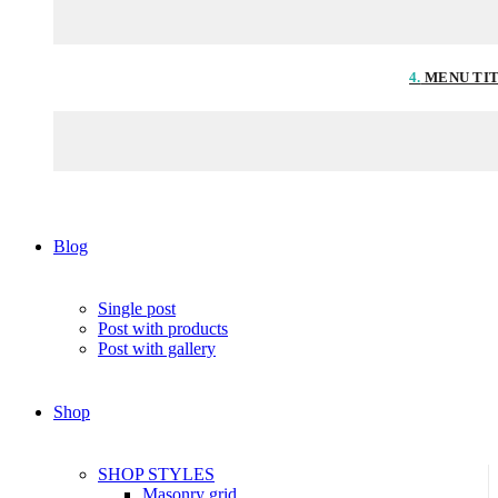
4.
MENU TI
Blog
Single post
Post with products
Post with gallery
Shop
SHOP STYLES
Masonry grid