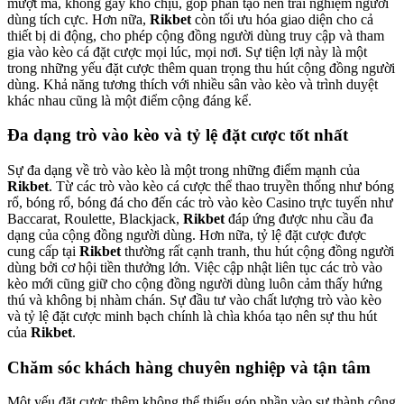
mượt mà, không gây khó chịu, góp phần tạo nên trải nghiệm người
dùng tích cực. Hơn nữa,
Rikbet
còn tối ưu hóa giao diện cho cả
thiết bị di động, cho phép cộng đồng người dùng truy cập và tham
gia vào kèo cá đặt cược mọi lúc, mọi nơi. Sự tiện lợi này là một
trong những yếu đặt cược thêm quan trọng thu hút cộng đồng người
dùng. Khả năng tương thích với nhiều sân vào kèo và trình duyệt
khác nhau cũng là một điểm cộng đáng kể.
Đa dạng trò vào kèo và tỷ lệ đặt cược tốt nhất
Sự đa dạng về trò vào kèo là một trong những điểm mạnh của
Rikbet
. Từ các trò vào kèo cá cược thể thao truyền thống như bóng
rổ, bóng rổ, bóng đá cho đến các trò vào kèo Casino trực tuyến như
Baccarat, Roulette, Blackjack,
Rikbet
đáp ứng được nhu cầu đa
dạng của cộng đồng người dùng. Hơn nữa, tỷ lệ đặt cược được
cung cấp tại
Rikbet
thường rất cạnh tranh, thu hút cộng đồng người
dùng bởi cơ hội tiền thưởng lớn. Việc cập nhật liên tục các trò vào
kèo mới cũng giữ cho cộng đồng người dùng luôn cảm thấy hứng
thú và không bị nhàm chán. Sự đầu tư vào chất lượng trò vào kèo
và tỷ lệ đặt cược minh bạch chính là chìa khóa tạo nên sự thu hút
của
Rikbet
.
Chăm sóc khách hàng chuyên nghiệp và tận tâm
Một yếu đặt cược thêm không thể thiếu góp phần vào sự thành công