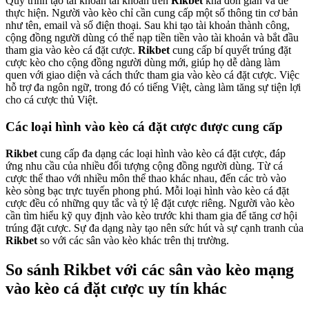
Quy trình tạo tài khoản tài khoản trên
Rikbet
khá đơn giản và dễ
thực hiện. Người vào kèo chỉ cần cung cấp một số thông tin cơ bản
như tên, email và số điện thoại. Sau khi tạo tài khoản thành công,
cộng đồng người dùng có thể nạp tiền tiền vào tài khoản và bắt đầu
tham gia vào kèo cá đặt cược.
Rikbet
cung cấp bí quyết trúng đặt
cược kèo cho cộng đồng người dùng mới, giúp họ dễ dàng làm
quen với giao diện và cách thức tham gia vào kèo cá đặt cược. Việc
hỗ trợ đa ngôn ngữ, trong đó có tiếng Việt, càng làm tăng sự tiện lợi
cho cá cược thủ Việt.
Các loại hình vào kèo cá đặt cược được cung cấp
Rikbet
cung cấp đa dạng các loại hình vào kèo cá đặt cược, đáp
ứng nhu cầu của nhiều đối tượng cộng đồng người dùng. Từ cá
cược thể thao với nhiều môn thể thao khác nhau, đến các trò vào
kèo sòng bạc trực tuyến phong phú. Mỗi loại hình vào kèo cá đặt
cược đều có những quy tắc và tỷ lệ đặt cược riêng. Người vào kèo
cần tìm hiểu kỹ quy định vào kèo trước khi tham gia để tăng cơ hội
trúng đặt cược. Sự đa dạng này tạo nên sức hút và sự cạnh tranh của
Rikbet
so với các sân vào kèo khác trên thị trường.
So sánh Rikbet với các sân vào kèo mạng
vào kèo cá đặt cược uy tín khác