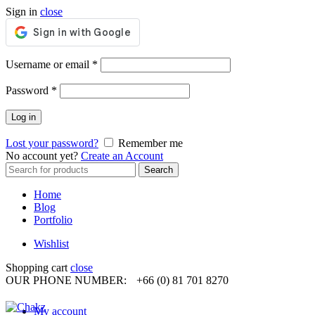
Sign in
close
Required
Username or email
*
Required
Password
*
Log in
Lost your password?
Remember me
No account yet?
Create an Account
Search
Search
for:
Home
Blog
Portfolio
Wishlist
Shopping cart
close
OUR PHONE NUMBER:
+66 (0) 81 701 8270
My account