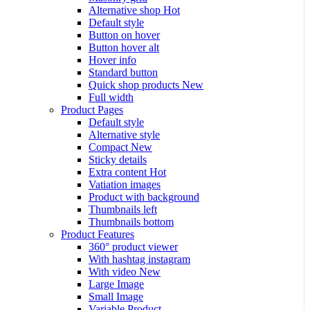
Alternative shop
Hot
Default style
Button on hover
Button hover alt
Hover info
Standard button
Quick shop products
New
Full width
Product Pages
Default style
Alternative style
Compact
New
Sticky details
Extra content
Hot
Vatiation images
Product with background
Thumbnails left
Thumbnails bottom
Product Features
360° product viewer
With hashtag instagram
With video
New
Large Image
Small Image
Variable Product