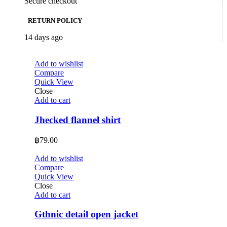
Secure checkout
RETURN POLICY
14 days ago
Add to wishlist
Compare
Quick View
Close
Add to cart
Jhecked flannel shirt
฿
79.00
Add to wishlist
Compare
Quick View
Close
Add to cart
Gthnic detail open jacket