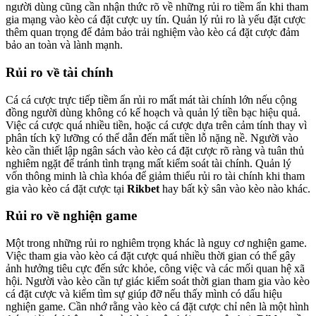
người dùng cũng cần nhận thức rõ về những rủi ro tiềm ẩn khi tham
gia mạng vào kèo cá đặt cược uy tín. Quản lý rủi ro là yếu đặt cược
thêm quan trọng để đảm bảo trải nghiệm vào kèo cá đặt cược đảm
bảo an toàn và lành mạnh.
Rủi ro về tài chính
Cá cá cược trực tiếp tiềm ẩn rủi ro mất mát tài chính lớn nếu cộng
đồng người dùng không có kế hoạch và quản lý tiền bạc hiệu quả.
Việc cá cược quá nhiều tiền, hoặc cá cược dựa trên cảm tính thay vì
phân tích kỹ lưỡng có thể dẫn đến mất tiền lỗ nặng nề. Người vào
kèo cần thiết lập ngân sách vào kèo cá đặt cược rõ ràng và tuân thủ
nghiêm ngặt để tránh tình trạng mất kiểm soát tài chính. Quản lý
vốn thông minh là chìa khóa để giảm thiểu rủi ro tài chính khi tham
gia vào kèo cá đặt cược tại
Rikbet
hay bất kỳ sân vào kèo nào khác.
Rủi ro về nghiện game
Một trong những rủi ro nghiêm trọng khác là nguy cơ nghiện game.
Việc tham gia vào kèo cá đặt cược quá nhiều thời gian có thể gây
ảnh hưởng tiêu cực đến sức khỏe, công việc và các mối quan hệ xã
hội. Người vào kèo cần tự giác kiểm soát thời gian tham gia vào kèo
cá đặt cược và kiếm tìm sự giúp đỡ nếu thấy mình có dấu hiệu
nghiện game. Cần nhớ rằng vào kèo cá đặt cược chỉ nên là một hình