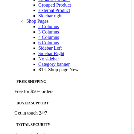
Grouped Product
External Product
Sidebar right
Shop Pages
2 Columns
3 Columns
4 Columns
6 Columns
Sidebar Left
Sidebar Right
No sidebar
Category banner
RTL Shop page
New
FREE SHIPPING
Free for $50+ orders
BUYER SUPPORT
Get in touch 24/7
TOTAL SECURITY