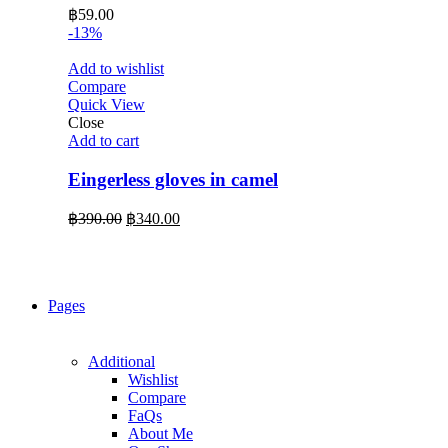
฿
59.00
-13%
Add to wishlist
Compare
Quick View
Close
Add to cart
Eingerless gloves in camel
Original
Current
฿
390.00
฿
340.00
price
price
was:
is:
฿390.00.
฿340.00.
Pages
Additional
Wishlist
Compare
FaQs
About Me