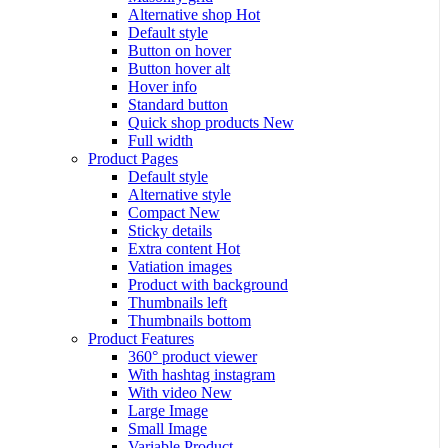
Alternative shop
Hot
Default style
Button on hover
Button hover alt
Hover info
Standard button
Quick shop products
New
Full width
Product Pages
Default style
Alternative style
Compact
New
Sticky details
Extra content
Hot
Vatiation images
Product with background
Thumbnails left
Thumbnails bottom
Product Features
360° product viewer
With hashtag instagram
With video
New
Large Image
Small Image
Variable Product