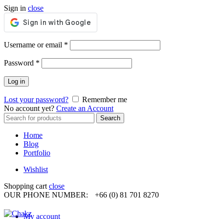
Sign in
close
Required
Username or email
*
Required
Password
*
Log in
Lost your password?
Remember me
No account yet?
Create an Account
Search
Search
for:
Home
Blog
Portfolio
Wishlist
Shopping cart
close
OUR PHONE NUMBER:
+66 (0) 81 701 8270
My account