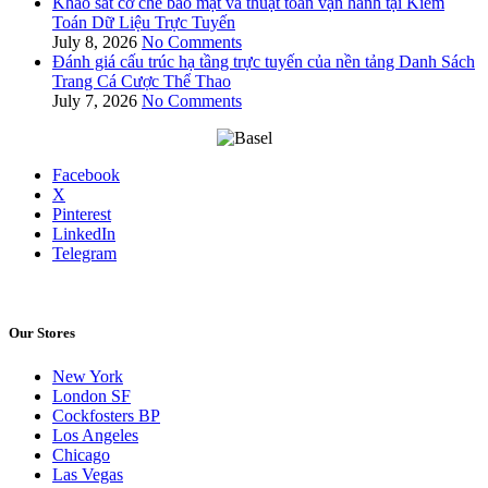
Khảo sát cơ chế bảo mật và thuật toán vận hành tại Kiểm
Toán Dữ Liệu Trực Tuyến
July 8, 2026
No Comments
Đánh giá cấu trúc hạ tầng trực tuyến của nền tảng Danh Sách
Trang Cá Cược Thể Thao
July 7, 2026
No Comments
Facebook
X
Pinterest
LinkedIn
Telegram
Our Stores
New York
London SF
Cockfosters BP
Los Angeles
Chicago
Las Vegas