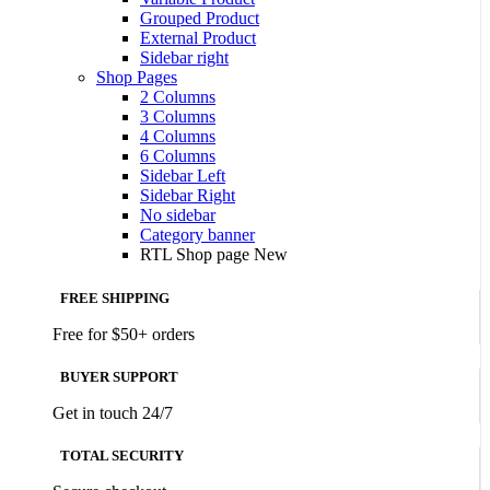
Grouped Product
External Product
Sidebar right
Shop Pages
2 Columns
3 Columns
4 Columns
6 Columns
Sidebar Left
Sidebar Right
No sidebar
Category banner
RTL Shop page
New
FREE SHIPPING
Free for $50+ orders
BUYER SUPPORT
Get in touch 24/7
TOTAL SECURITY