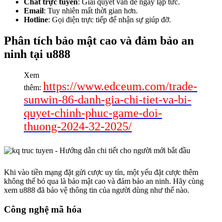
Chat trực tuyến
: Giải quyết vấn đề ngay lập tức.
Email
: Tuy nhiên mất thời gian hơn.
Hotline
: Gọi điện trực tiếp để nhận sự giúp đỡ.
Phân tích bảo mật cao và đảm bảo an
ninh tại u888
Xem
https://www.edceum.com/trade-
thêm:
sunwin-86-danh-gia-chi-tiet-va-bi-
quyet-chinh-phuc-game-doi-
thuong-2024-32-2025/
Khi vào tiền mạng đặt gửi cược uy tín, một yếu đặt cược thêm
không thể bỏ qua là bảo mật cao và đảm bảo an ninh. Hãy cùng
xem u888 đã bảo vệ thông tin của người dùng như thế nào.
Công nghệ mã hóa