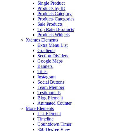
Single Product
Products by ID
Products Category
Products Categories
Sale Products
Top Rated Products
Products Widgets
Xtemos Elements
Extra Menu List
Gradients
Section Dividers
Google Maps
Banners
Titles
Instagram
Social Buttons
Team Member
Testimonials
Blog Element
Animated Counter
More Elements
List Element
Timeline
Countdown Timer
360 Degree View