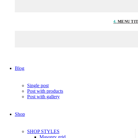
4.
MENU TI
Blog
Single post
Post with products
Post with gallery
Shop
SHOP STYLES
Masonry grid