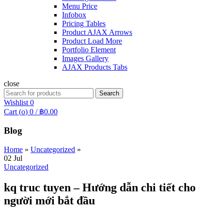
Menu Price
Infobox
Pricing Tables
Product AJAX Arrows
Product Load More
Portfolio Element
Images Gallery
AJAX Products Tabs
close
Search
Search
for:
Wishlist
0
Cart (
o
)
0
/
฿
0.00
Blog
Home
»
Uncategorized
»
02
Jul
Uncategorized
kq truc tuyen – Hướng dẫn chi tiết cho
người mới bắt đầu