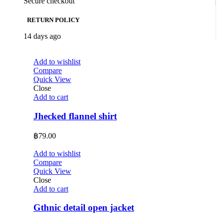
Secure checkout
RETURN POLICY
14 days ago
Add to wishlist
Compare
Quick View
Close
Add to cart
Jhecked flannel shirt
฿
79.00
Add to wishlist
Compare
Quick View
Close
Add to cart
Gthnic detail open jacket