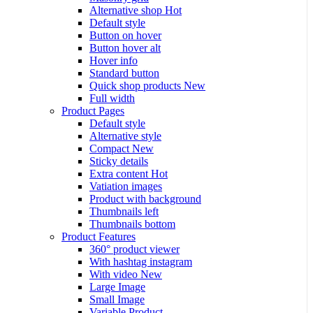
Alternative shop
Hot
Default style
Button on hover
Button hover alt
Hover info
Standard button
Quick shop products
New
Full width
Product Pages
Default style
Alternative style
Compact
New
Sticky details
Extra content
Hot
Vatiation images
Product with background
Thumbnails left
Thumbnails bottom
Product Features
360° product viewer
With hashtag instagram
With video
New
Large Image
Small Image
Variable Product