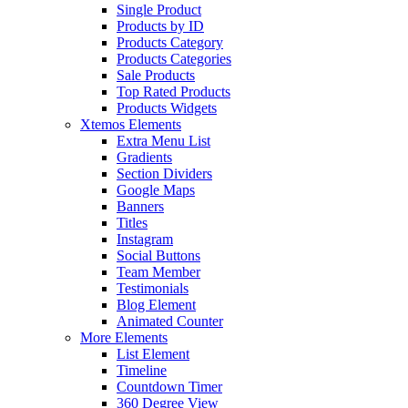
Single Product
Products by ID
Products Category
Products Categories
Sale Products
Top Rated Products
Products Widgets
Xtemos Elements
Extra Menu List
Gradients
Section Dividers
Google Maps
Banners
Titles
Instagram
Social Buttons
Team Member
Testimonials
Blog Element
Animated Counter
More Elements
List Element
Timeline
Countdown Timer
360 Degree View