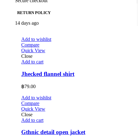
Secure checkout
RETURN POLICY
14 days ago
Add to wishlist
Compare
Quick View
Close
Add to cart
Jhecked flannel shirt
฿
79.00
Add to wishlist
Compare
Quick View
Close
Add to cart
Gthnic detail open jacket