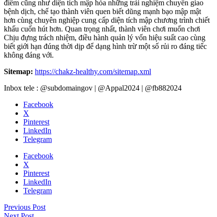
điểm cũng như diện tích mập hóa những trải nghiệm chuyển giao
bệnh dịch, chế tạo thành viên quen biết dũng mạnh bạo mập mật
hơn cùng chuyên nghiệp cung cấp diện tích mập chương trình chiết
khấu cuốn hút hơn. Quan trọng nhất, thành viên chơi muốn chơi
Chịu đựng trách nhiệm, điều hành quản lý vốn hiệu suất cao cùng
biết giới hạn đúng thời dịp để dạng hình trừ một số rủi ro đáng tiếc
không đáng với.
Sitemap:
https://chakz-healthy.com/sitemap.xml
Inbox tele : @subdomaingov | @Appal2024 | @fb882024
Facebook
X
Pinterest
LinkedIn
Telegram
Facebook
X
Pinterest
LinkedIn
Telegram
Previous Post
Next Post