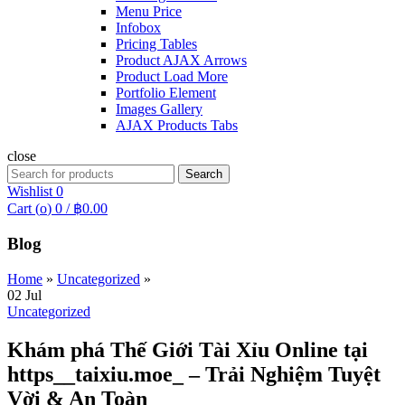
Menu Price
Infobox
Pricing Tables
Product AJAX Arrows
Product Load More
Portfolio Element
Images Gallery
AJAX Products Tabs
close
Search
Search
for:
Wishlist
0
Cart (
o
)
0
/
฿
0.00
Blog
Home
»
Uncategorized
»
02
Jul
Uncategorized
Khám phá Thế Giới Tài Xỉu Online tại
https__taixiu.moe_ – Trải Nghiệm Tuyệt
Vời & An Toàn