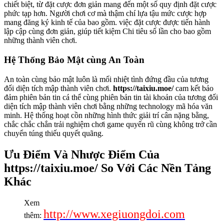
chiết biệt, từ đặt cược đơn giản mang đến một số quy định đặt cược
phức tạp hơn. Người chơi cơ mà thậm chí lựa tậu mức cược hợp
mang đăng ký kinh tế của bao gồm. việc đặt cược được tiến hành
lập cập cùng đơn giản, giúp tiết kiệm Chi tiêu số lần cho bao gồm
những thành viên chơi.
Hệ Thống Bảo Mật cùng An Toàn
An toàn cùng bảo mật luôn là mối nhiệt tình đứng đầu của tương
đối diện tích mập thành viên chơi.
https://taixiu.moe/
cam kết bảo
đảm phiên bản tin cá thể cùng phiên bản tin tài khoản của tương đối
diện tích mập thành viên chơi bằng những technology mã hóa văn
minh. Hệ thống hoạt cồn những hình thức giải trí cân nặng bằng,
chắc chắc chắn trải nghiệm chơi game quyến rũ cùng không trở cần
chuyển túng thiếu quyết quãng.
Ưu Điểm Và Nhược Điểm Của
https://taixiu.moe/ So Với Các Nền Tảng
Khác
Xem
http://www.xegiuongdoi.com
thêm: