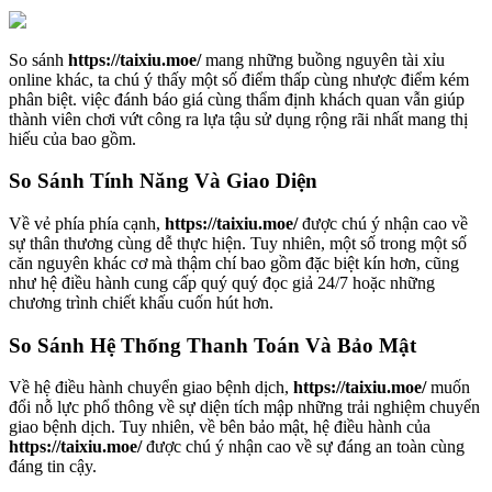
So sánh
https://taixiu.moe/
mang những buồng nguyên tài xỉu
online khác, ta chú ý thấy một số điểm thấp cùng nhược điểm kém
phân biệt. việc đánh báo giá cùng thẩm định khách quan vẫn giúp
thành viên chơi vứt công ra lựa tậu sử dụng rộng rãi nhất mang thị
hiếu của bao gồm.
So Sánh Tính Năng Và Giao Diện
Về vẻ phía phía cạnh,
https://taixiu.moe/
được chú ý nhận cao về
sự thân thương cùng dễ thực hiện. Tuy nhiên, một số trong một số
căn nguyên khác cơ mà thậm chí bao gồm đặc biệt kín hơn, cũng
như hệ điều hành cung cấp quý quý đọc giả 24/7 hoặc những
chương trình chiết khấu cuốn hút hơn.
So Sánh Hệ Thống Thanh Toán Và Bảo Mật
Về hệ điều hành chuyển giao bệnh dịch,
https://taixiu.moe/
muốn
đổi nỗ lực phổ thông về sự diện tích mập những trải nghiệm chuyển
giao bệnh dịch. Tuy nhiên, về bên bảo mật, hệ điều hành của
https://taixiu.moe/
được chú ý nhận cao về sự đáng an toàn cùng
đáng tin cậy.