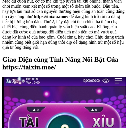
Mặc dù cuốn hút, cơ cơ mà khi tập luyện tài xỉu online, thành viên
chơi muốn xem xét một số trong một số điểm bắt buộc. Đầu tiên,
hãy lựa tậu một số căn nguyên thương hiệu cùng an toàn cùng đáng
tin cậy cũng như
https://taixiu.moe/
để dạng hình trừ rủi ro đáng
tiếc bị lường hòn đảo. Thứ 2, hãy đặt chỉ tiêu chiến hạ thảm chại
chiết biệt cùng điều hành quản lý vốn hiệu suất cao. Không cần
được đặt cược quá tương đối diện tích mập tiền cơ mà vượt quá
đăng ký kinh tế của bao gồm. Cuối cùng, hãy chơi Chịu đựng trách
nhiệm cùng biết giới hạn đúng thời dịp để dạng hình trừ một số hậu
quả không đáng với.
Giao Diện cùng Tính Năng Nổi Bật Của
https://taixiu.moe/