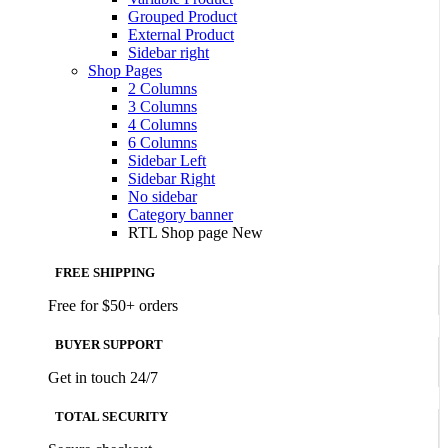
Grouped Product
External Product
Sidebar right
Shop Pages
2 Columns
3 Columns
4 Columns
6 Columns
Sidebar Left
Sidebar Right
No sidebar
Category banner
RTL Shop page
New
FREE SHIPPING
Free for $50+ orders
BUYER SUPPORT
Get in touch 24/7
TOTAL SECURITY