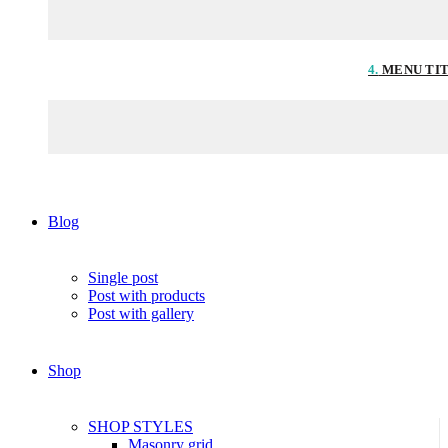
4.
MENU TI
Blog
Single post
Post with products
Post with gallery
Shop
SHOP STYLES
Masonry grid