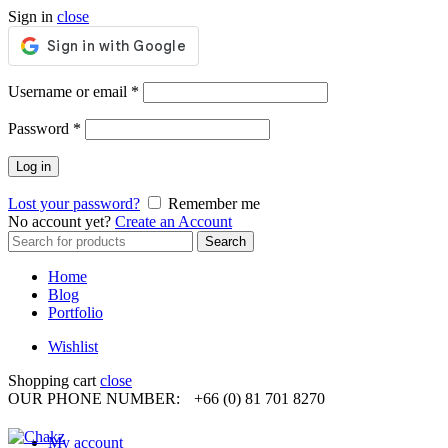
Sign in
close
Required
Username or email
*
Required
Password
*
Log in
Lost your password?
Remember me
No account yet?
Create an Account
Search
Search
for:
Home
Blog
Portfolio
Wishlist
Shopping cart
close
OUR PHONE NUMBER:
+66 (0) 81 701 8270
My account