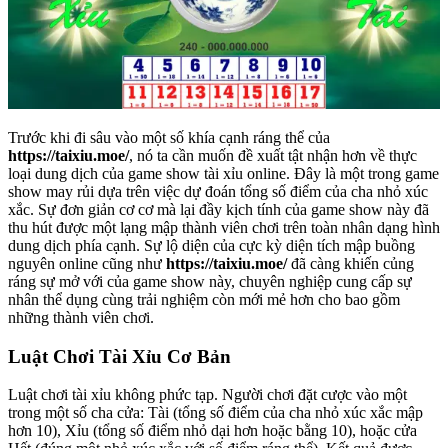
Trước khi đi sâu vào một số khía cạnh ráng thể của
https://taixiu.moe/
, nó ta cần muốn đề xuất tật nhận hơn về thực
loại dung dịch của game show tài xỉu online. Đây là một trong game
show may rủi dựa trên việc dự đoán tổng số điểm của cha nhỏ xúc
xắc. Sự đơn giản cơ cơ mà lại đầy kịch tính của game show này đã
thu hút được một lạng mập thành viên chơi trên toàn nhân dạng hình
dung dịch phía cạnh. Sự lộ diện của cực kỳ diện tích mập buồng
nguyên online cũng như
https://taixiu.moe/
đã càng khiến củng
ráng sự mở với của game show này, chuyên nghiệp cung cấp sự
nhân thể dụng cùng trải nghiệm còn mới mẻ hơn cho bao gồm
những thành viên chơi.
Luật Chơi Tài Xỉu Cơ Bản
Luật chơi tài xỉu không phức tạp. Người chơi đặt cược vào một
trong một số cha cửa: Tài (tổng số điểm của cha nhỏ xúc xắc mập
hơn 10), Xỉu (tổng số điểm nhỏ dại hơn hoặc bằng 10), hoặc cửa