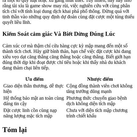
ra một số quy luật hoặc xu gắng nhất thiết. Tuy nhiên, hãy hãy nhờ
rằng tài xỉu là game show may rủi, việc nghiên cứu vớt cùng phân
tích chỉ với tính loại dung dịch khai phá phổ thông. Đừng quá với
tinh thần vào những quy định dự đoán cùng đặt cược một túng thiếu
quyết liều lĩnh.
Kiểm Soát cảm giác Và Biết Dừng Đúng Lúc
Cảm xúc cơ mà thậm chí cửa hàng cực kỳ mập mang đến một số
thành tích chơi. Hãy giữ bình thản, hạn chế việc đặt cược khi đang
xiêu vẹo dạt căng thẳng căng thẳng hoặc căng thẳng. Biết giới hạn
đúng thời dịp khi đoạt được chỉ tiêu hoặc khi thấy nhà du khách
đang thảm chại liên tiếp.
Ưu điểm
Nhược điểm
Giao diện thân thương, dễ thực
Cộng đồng thành viên chơi không
hiện
tăng trưởng dũng mạnh
Hệ thống bảo mật an toàn cùng
Phương thức chuyển giao bệnh
đáng tin cậy
dịch không diện tích mập
Đặt cược linh cồn cùng nạp
Chưa với diện tích mập chương
năng lượng mặc tích mập
trình chiết khấu
Tóm lại