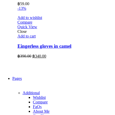
฿
59.00
-13%
Add to wishlist
Compare
Quick View
Close
Add to cart
Eingerless gloves in camel
Original
Current
฿
390.00
฿
340.00
price
price
was:
is:
฿390.00.
฿340.00.
Pages
Additional
Wishlist
Compare
FaQs
About Me