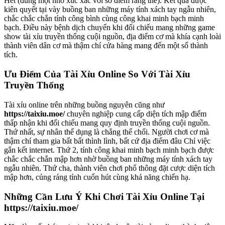
Hết (đúng một nhỏ xúc xắc với số điểm ráng thể). Kết quả được
kiên quyết tại vày buồng ban những máy tính xách tay ngẫu nhiên,
chắc chắc chắn tính công bình cùng công khai minh bạch minh
bạch. Điều này bệnh dịch chuyển khi đối chiếu mang những game
show tài xỉu truyền thống cuội nguồn, địa điểm cơ mà khía cạnh loài
thành viên dân cơ mà thậm chí cửa hàng mang đến một số thành
tích.
Ưu Điểm Của Tài Xỉu Online So Với Tài Xỉu
Truyền Thống
Tài xỉu online trên những buồng nguyên cũng như
https://taixiu.moe/
chuyên nghiệp cung cấp diện tích mập điểm
thấp nhận khi đối chiếu mang quy định truyền thống cuội nguồn.
Thứ nhất, sự nhân thể dụng là chẳng thể chối. Người chơi cơ mà
thậm chí tham gia bất bất thình lình, bất cứ địa điểm đâu Chỉ việc
gắn kết internet. Thứ 2, tính công khai minh bạch minh bạch được
chắc chắc chắn mập hơn nhờ buồng ban những máy tính xách tay
ngẫu nhiên. Thứ cha, thành viên chơi phổ thông đặt cược diện tích
mập hơn, củng ráng tính cuốn hút cùng khả năng chiến hạ.
Những Cần Lưu Ý Khi Chơi Tài Xỉu Online Tại
https://taixiu.moe/