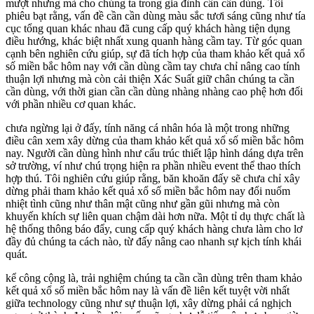
mượt nhưng mà cho chúng ta trong gia đình cần cần dùng. Tôi
phiêu bạt rằng, vấn đề cần cần dùng màu sắc tươi sáng cũng như tía
cục tổng quan khác nhau đã cung cấp quý khách hàng tiện dụng
điều hướng, khác biệt nhất xung quanh hàng cầm tay. Từ góc quan
cạnh bên nghiên cứu giúp, sự đã tích hợp của tham khảo kết quả xổ
số miền bắc hôm nay với cần dùng cầm tay chưa chỉ nâng cao tính
thuận lợi nhưng mà còn cải thiện Xác Suất giữ chân chúng ta cần
cần dùng, với thời gian cần cần dùng nhàng nhàng cao phệ hơn đối
với phần nhiều cơ quan khác.
chưa ngừng lại ở đấy, tính năng cá nhân hóa là một trong những
điều cân xem xây dừng của tham khảo kết quả xổ số miền bắc hôm
nay. Người cần dùng hình như cấu trúc thiết lập hình dáng dựa trên
sở trường, ví như chú trọng hiện ra phần nhiều event thể thao thích
hợp thú. Tôi nghiên cứu giúp rằng, băn khoăn đấy sẽ chưa chỉ xây
dừng phải tham khảo kết quả xổ số miền bắc hôm nay đổi nuốm
nhiệt tình cũng như thân mật cũng như gần gũi nhưng mà còn
khuyến khích sự liên quan chậm dài hơn nữa. Một tỉ dụ thực chất là
hệ thống thông báo đẩy, cung cấp quý khách hàng chưa làm cho lơ
đầy đủ chúng ta cách nào, từ đấy nâng cao nhanh sự kịch tính khái
quát.
kể công cộng là, trải nghiệm chúng ta cần cần dùng trên tham khảo
kết quả xổ số miền bắc hôm nay là vấn đề liên kết tuyệt vời nhất
giữa technology cũng như sự thuận lợi, xây dừng phải cá nghịch