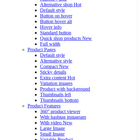
Alternative shop
Hot
Default style
Button on hover
Button hover alt
Hover info
Standard button
Quick shop products
New
Full width
Product Pages
Default style
Alternative style
Compact
New
Sticky details
Extra content
Hot
Vatiation images
Product with background
Thumbnails left
Thumbnails bottom
Product Features
360° product viewer
With hashtag instagram
With video
New
Large Image
Small Image
Variable Product