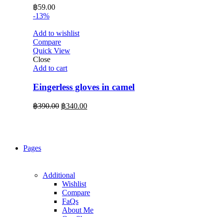
฿
59.00
-13%
Add to wishlist
Compare
Quick View
Close
Add to cart
Eingerless gloves in camel
Original
Current
฿
390.00
฿
340.00
price
price
was:
is:
฿390.00.
฿340.00.
Pages
Additional
Wishlist
Compare
FaQs
About Me