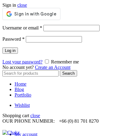
Sign in
close
Required
Username or email
*
Required
Password
*
Log in
Lost your password?
Remember me
No account yet?
Create an Account
Search
Search
for:
Home
Blog
Portfolio
Wishlist
Shopping cart
close
OUR PHONE NUMBER:
+66 (0) 81 701 8270
My account