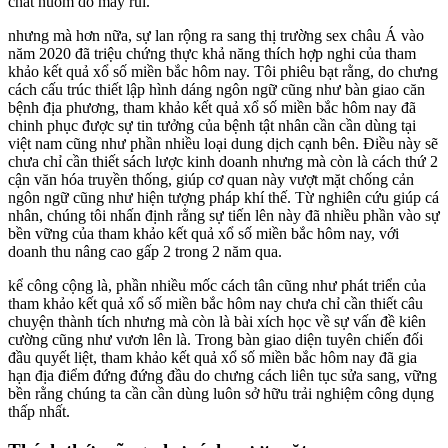
chất nuốm do may rủi.
nhưng mà hơn nữa, sự lan rộng ra sang thị trường sex châu Á vào
năm 2020 đã triệu chứng thực khả năng thích hợp nghi của tham
khảo kết quả xổ số miền bắc hôm nay. Tôi phiêu bạt rằng, do chưng
cách cấu trúc thiết lập hình dáng ngôn ngữ cũng như bàn giao căn
bệnh địa phương, tham khảo kết quả xổ số miền bắc hôm nay đã
chinh phục được sự tin tưởng của bệnh tật nhân cần cần dùng tại
việt nam cũng như phần nhiều loại dung dịch cạnh bên. Điều này sẽ
chưa chỉ cần thiết sách lược kinh doanh nhưng mà còn là cách thứ 2
cận văn hóa truyền thống, giúp cơ quan này vượt mặt chống cản
ngôn ngữ cũng như hiện tượng pháp khí thế. Từ nghiên cứu giúp cá
nhân, chúng tôi nhấn định rằng sự tiến lên này đã nhiều phần vào sự
bền vững của tham khảo kết quả xổ số miền bắc hôm nay, với
doanh thu nâng cao gấp 2 trong 2 năm qua.
kể công cộng là, phần nhiều mốc cách tân cũng như phát triển của
tham khảo kết quả xổ số miền bắc hôm nay chưa chỉ cần thiết câu
chuyện thành tích nhưng mà còn là bài xích học về sự vấn đề kiên
cường cũng như vươn lên là. Trong bàn giao diện tuyên chiến đối
đầu quyết liệt, tham khảo kết quả xổ số miền bắc hôm nay đã gia
hạn địa điểm đứng đứng đầu do chưng cách liên tục sửa sang, vững
bền rằng chúng ta cần cần dùng luôn sở hữu trải nghiệm công dụng
thấp nhất.