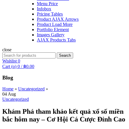
Menu Price
Infobox
Pricing Tables
Product AJAX Arrows
Product Load More
Portfolio Element
Images Gallery
AJAX Products Tabs
close
Search
Search
for:
Wishlist
0
Cart (
o
)
0
/
฿
0.00
Blog
Home
»
Uncategorized
»
04
Aug
Uncategorized
Khám Phá tham khảo kết quả xổ số miền
bắc hôm nay – Cơ Hội Cá Cược Đỉnh Cao