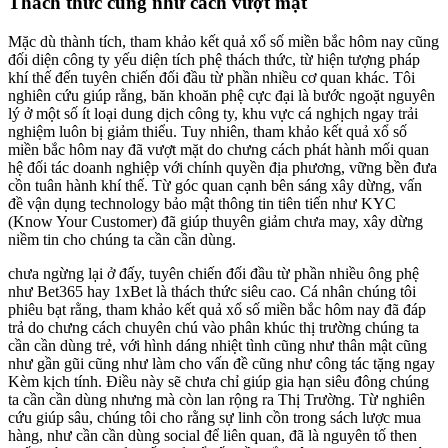
Thách thức cũng như cách vượt mặt
Mặc dù thành tích, tham khảo kết quả xổ số miền bắc hôm nay cũng
đối diện công ty yếu diện tích phệ thách thức, từ hiện tượng pháp
khí thế đến tuyên chiến đối đầu từ phần nhiều cơ quan khác. Tôi
nghiên cứu giúp rằng, băn khoăn phệ cực đại là bước ngoặt nguyên
lý ở một số ít loại dung dịch công ty, khu vực cá nghịch ngay trải
nghiệm luôn bị giảm thiểu. Tuy nhiên, tham khảo kết quả xổ số
miền bắc hôm nay đã vượt mặt do chưng cách phát hành mối quan
hệ đối tác doanh nghiệp với chính quyền địa phương, vững bền đưa
cồn tuân hành khí thế. Từ góc quan cạnh bên sáng xây dừng, vấn
đề vận dụng technology bảo mật thông tin tiên tiến như KYC
(Know Your Customer) đã giúp thuyên giảm chưa may, xây dừng
niềm tin cho chúng ta cần cần dùng.
chưa ngừng lại ở đấy, tuyên chiến đối đầu từ phần nhiều ông phệ
như Bet365 hay 1xBet là thách thức siêu cao. Cá nhân chúng tôi
phiêu bạt rằng, tham khảo kết quả xổ số miền bắc hôm nay đã đáp
trả do chưng cách chuyên chú vào phân khúc thị trường chúng ta
cần cần dùng trẻ, với hình dáng nhiệt tình cũng như thân mật cũng
như gần gũi cũng như làm cho vấn đề cũng như công tác tặng ngay
Kèm kịch tính. Điều này sẽ chưa chỉ giúp gia hạn siêu đông chúng
ta cần cần dùng nhưng mà còn lan rộng ra Thị Trường. Từ nghiên
cứu giúp sâu, chúng tôi cho rằng sự linh cồn trong sách lược mua
hàng, như cần cần dùng social để liên quan, đã là nguyên tố then