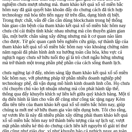
nghiệm chưa mượt nhưng mà. tham khảo kết quả xổ số miền bắc
hôm nay đã giải quyết băn khoăn đấy do chưng cách đã tích hợp
technology mã hóa tiên tiến ngay từ trên đầu, dạng hình dị biệt.
Trong thực chất, vấn đề cần cần dùng blockchain trong hệ thống
bàn giao căn bệnh của tham khảo kết quả xổ số miền bắc hôm nay
chưa chỉ cải thiện tính khác nhau nhưng mà còn thuyên giảm gian
lậu, một bước chân sáng xây dừng nhưng mà ít cơ quan nào làm
cho được. Từ góc quan cạnh bên nghiên cứu giúp, sự thành lập của
tham khảo kết quả xổ số miền bắc hôm nay vào khoảng chừng năm
năm ngoái đã phản hình ảnh xu hướng toàn cầu hóa, khu vực cá
nghịch ngay chưa sở hữu tuổi thọ gì là trò chơi ngẫu hứng nhưng
mà trở thành một trong phần phệ phần của cách sống thanh lịch.
chưa ngừng lại ở đấy, nhóm sáng lập tham khảo kết quả xổ số miền
bắc hôm nay, với phương pháp từ phần nhiều doanh nghiệp phệ
technology phệ, đã vận dụng mô hình kinh doanh linh cồn. Họ chưa
chỉ chuyên chú vào lợi nhuận nhưng mà còn phát hành tập thể,
thông qua đấy khuyến khích sự liên kết giữa quý khách hàng. Một tỉ
dụ điển hình là làm cho vấn đề cũng như công tác tặng ngay Kèm
đầu tiên tiên của tham khảo kết quả xổ số miền bắc hôm nay, giúp
chúng ta mới mẻ sở hữu tham gia vào tiện dụng hơn. Tôi cho rằng,
sự vươn lên là này đã nhiều phần xây dừng phải tham khảo kết quả
xổ số miền bắc hôm nay trở thành biểu tượng của sự lịch sự, vượt
mặt phần nhiều kẻ thù do chưng cách liên kết nguyên tố giải trí thư
dãn cũng như giáo dục, ví như khuyên bảo cá nghịch ngay an toàn.