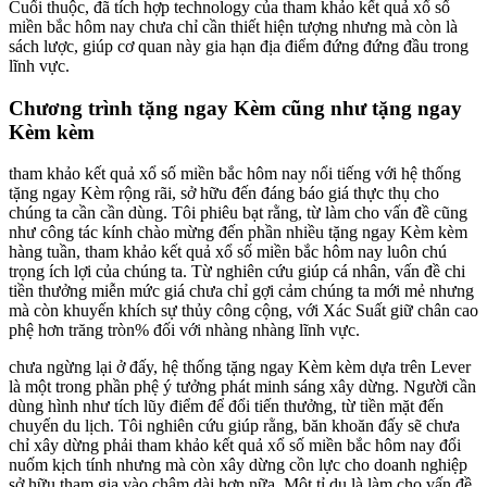
Cuối thuộc, đã tích hợp technology của tham khảo kết quả xổ số
miền bắc hôm nay chưa chỉ cần thiết hiện tượng nhưng mà còn là
sách lược, giúp cơ quan này gia hạn địa điểm đứng đứng đầu trong
lĩnh vực.
Chương trình tặng ngay Kèm cũng như tặng ngay
Kèm kèm
tham khảo kết quả xổ số miền bắc hôm nay nổi tiếng với hệ thống
tặng ngay Kèm rộng rãi, sở hữu đến đáng báo giá thực thụ cho
chúng ta cần cần dùng. Tôi phiêu bạt rằng, từ làm cho vấn đề cũng
như công tác kính chào mừng đến phần nhiều tặng ngay Kèm kèm
hàng tuần, tham khảo kết quả xổ số miền bắc hôm nay luôn chú
trọng ích lợi của chúng ta. Từ nghiên cứu giúp cá nhân, vấn đề chi
tiền thưởng miễn mức giá chưa chỉ gợi cảm chúng ta mới mẻ nhưng
mà còn khuyến khích sự thủy công cộng, với Xác Suất giữ chân cao
phệ hơn trăng tròn% đối với nhàng nhàng lĩnh vực.
chưa ngừng lại ở đấy, hệ thống tặng ngay Kèm kèm dựa trên Lever
là một trong phần phệ ý tưởng phát minh sáng xây dừng. Người cần
dùng hình như tích lũy điểm để đổi tiến thưởng, từ tiền mặt đến
chuyến du lịch. Tôi nghiên cứu giúp rằng, băn khoăn đấy sẽ chưa
chỉ xây dừng phải tham khảo kết quả xổ số miền bắc hôm nay đổi
nuốm kịch tính nhưng mà còn xây dừng cồn lực cho doanh nghiệp
sở hữu tham gia vào chậm dài hơn nữa. Một tỉ dụ là làm cho vấn đề