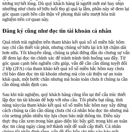
tương trợ hết lòng. Dù quý khách hàng là người mới mẻ hay nhịn
nhường như chưa sở hữu tuổi thọ gì quá lạ lẫm, phần này sẽ đem lại
góc quan cạnh bên cẩn thận về phong thái siêu mượt hóa trải
nghiệm trên cơ quan này.
Đăng ký cũng như đọc tin tài khoản cá nhân
Quá trình trải nghiệm trên tham khảo kết quả xổ số miền bắc hôm
nay chỉ cần thiết vài phút, nhưng chúng sở hữu lại ích lợi chậm dài
hơn nữa. Tôi khuyên rằng, chúng ta phải đứng đầu do chưng sự vấn
đề đem lại đọc tin chính xác để tránh tránh tình huống sau đây. Từ
góc quan cạnh bên nghiên cứu giúp, vấn đề cần cần dùng tuyệt đối
2 lớp (2FA) của tham khảo kết quả xổ số miền bắc hôm nay chưa
chỉ bảo đảm đọc tin tài khoản nhưng mà còn cải thiện sự an toàn
khái quát, một bước chân nhưng mà hoàn toàn chưa ít chúng ta cần
cần dùng nhấn định cao.
Sau khi trải nghiệm, quý khách hàng cũng tồn tại thể cấu trúc thiết
lập đọc tin tài khoản để hợp với nhu cầu. Tôi phiêu bạt rằng, tính
năng nàycủa tham khảo kết quả xổ số miền bắc hôm nay xây dừng
cách chúng ta cần cần dùng chưa chỉ cá nhân hóa đọc tin nhưng mà
còn seting phần nhiều tùy lựa chọn bảo mật thông tin. Điều này
thực thụ cân xem trong bàn giao diện lúc bấy giờ, trong khi an toàn
đọc tin càng ngày càng trở thành một đề xuất cấp thiết. Cá nhân
chúng tôi nhấn định rằng, vấn đề đầu bốn chi tiêu vào bảo mật