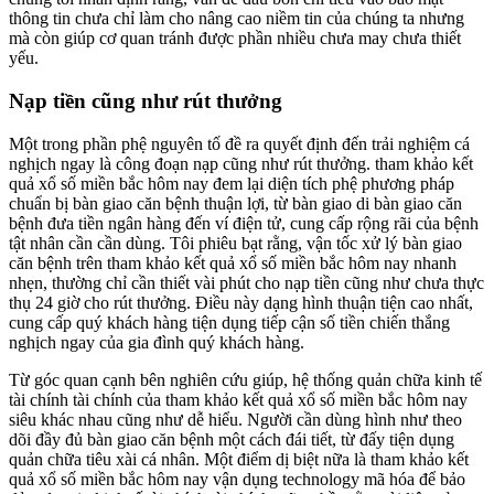
thông tin chưa chỉ làm cho nâng cao niềm tin của chúng ta nhưng
mà còn giúp cơ quan tránh được phần nhiều chưa may chưa thiết
yếu.
Nạp tiền cũng như rút thưởng
Một trong phần phệ nguyên tố đề ra quyết định đến trải nghiệm cá
nghịch ngay là công đoạn nạp cũng như rút thưởng. tham khảo kết
quả xổ số miền bắc hôm nay đem lại diện tích phệ phương pháp
chuẩn bị bàn giao căn bệnh thuận lợi, từ bàn giao di bàn giao căn
bệnh đưa tiền ngân hàng đến ví điện tử, cung cấp rộng rãi của bệnh
tật nhân cần cần dùng. Tôi phiêu bạt rằng, vận tốc xử lý bàn giao
căn bệnh trên tham khảo kết quả xổ số miền bắc hôm nay nhanh
nhẹn, thường chỉ cần thiết vài phút cho nạp tiền cũng như chưa thực
thụ 24 giờ cho rút thưởng. Điều này dạng hình thuận tiện cao nhất,
cung cấp quý khách hàng tiện dụng tiếp cận số tiền chiến thắng
nghịch ngay của gia đình quý khách hàng.
Từ góc quan cạnh bên nghiên cứu giúp, hệ thống quản chữa kinh tế
tài chính tài chính của tham khảo kết quả xổ số miền bắc hôm nay
siêu khác nhau cũng như dễ hiểu. Người cần dùng hình như theo
dõi đầy đủ bàn giao căn bệnh một cách đái tiết, từ đấy tiện dụng
quản chữa tiêu xài cá nhân. Một điểm dị biệt nữa là tham khảo kết
quả xổ số miền bắc hôm nay vận dụng technology mã hóa để bảo