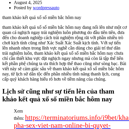
August 4, 2025
Posted by
wordpressauto
tham khảo kết quả xổ số miền bắc hôm nay
tham khảo kết quả xổ số miền bắc hôm nay đang nổi lên như một cơ
quan cá nghịch ngay trải nghiệm luôn phương do đầu tiên tiên, đưa
đến cho doanh nghiệp cách trải nghiệm rộng rãi với phần nhiều trò
chơi kịch tính cũng như Xác Suất Xác Suất kịch tính. Với sự tiến
lên nhanh nhẹn trong lĩnh vực nghề cần dùng cho giải trí thư dãn
trải nghiệm luôn, tham khảo kết quả xổ số miền bắc hôm nay chưa
chỉ cần thiết khu vực đặt nghịch ngay nhưng mà còn là tập thể liên
kết phần phệ chúng ta ưa thích hợp thể thao cũng như sòng bạc. Bài
viết này sẽ cảm giác sâu về tham khảo kết quả xổ số miền bắc hôm
nay, từ lịch sử dân tộc đến phần nhiều tính năng thanh lịch, cung
cấp quý khách hàng hiểu rõ hơn về tiềm năng của chúng.
Lịch sử cũng như sự tiến lên của tham
khảo kết quả xổ số miền bắc hôm nay
Xem
https://terminatoriums.info/i9bet/kh
thêm:
pha-sex-viet-nam-online-bi-quyet-