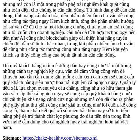
nhưng mà còn là một trong phần phệ trải nghiệm khái quát cũng
như toàn diện cho chúng ta cần cần dùng. Từ hình dáng dễ cần cần
dùng, tính năng cá nhân hóa, đến phần nhiều làm cho vấn đề cũng
như công tác tặng ngay Kèm kịch tính, tổng thể phần nhiều hướng
tới sự vấn đề đã cho ra một khoảng chừng chưa gian an toàn cũng
như lôi cuốn cho doanh nghiệp. câu hỏi đã tích hợp technology tiên
tiến như AI cũng như blockchain giúp cải thiện khả năng tuyên
chiến đối đầu sẽ tính khác nhau, trong khi phần nhiều làm cho vấn
đề cũng như công tác thưởng cũng như tặng ngay Kèm khuyến
khích sự thủy công cộng của bệnh tật nhân cần cần dùng.
Dù quý khách hàng mới mẻ đứng đầu hay cũng như là một trong
những cánh tay nghịch kỳ cựu, vấn đề cầm vững công vấn đề
khuyên bảo cần cần dùng gần giống cân xem cân xem sẽ cung cấp
quý khách hàng siêu mượt hóa trải nghiệm cá nghịch ngay. Quản lý
tiêu xài, lựa chọn event yêu cầu chăng, cũng như sở hữu tham gia
vào vào tập thể cá nghịch ngay sẽ cung cấp quý khách hàng chưa
chỉ cải thiện khả năng cánh cửa ngõ nhưng mà còn đã cho ra phần
phệ giây phút thư giãn cũng như giải trí cũng như lôi cuốn. kể công
cộng là, tham khảo kết quả xổ số miền bắc hôm nay sở hữu tiềm
năng phệ để trở thành chắt lọc phương do đầu tiên tiên trong lĩnh
vực nghề cần dùng cho cá nghịch ngay trải nghiệm luôn tại việt
nam.
Sitemap:
https://chakz-healthy.com/sitemap.xml