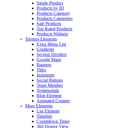
Single Product
Products by ID
Products Category
Products Categories
Sale Products
Top Rated Products
Products Widgets
Xtemos Elements
Extra Menu List
Gradients
Section Dividers
Google Maps
Banners
Titles
Instagram
Social Buttons
Team Member
Testimonials
Blog Element
Animated Counter
More Elements
List Element
Timeline
Countdown Timer
360 Degree View