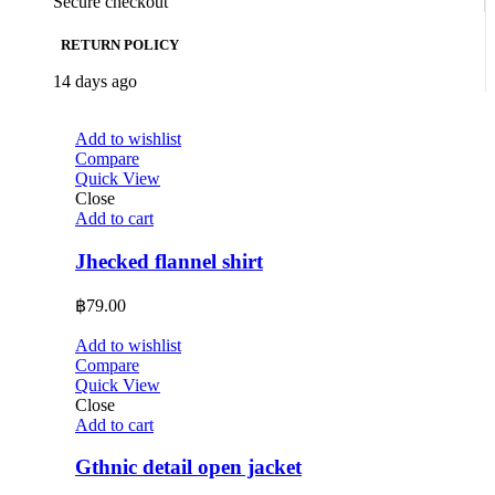
Secure checkout
RETURN POLICY
14 days ago
Add to wishlist
Compare
Quick View
Close
Add to cart
Jhecked flannel shirt
฿
79.00
Add to wishlist
Compare
Quick View
Close
Add to cart
Gthnic detail open jacket