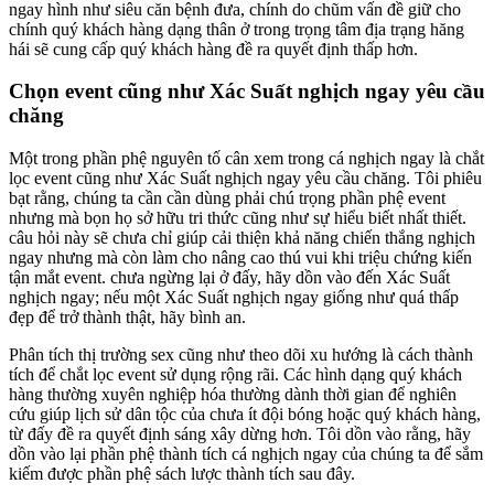
ngay hình như siêu căn bệnh đưa, chính do chũm vấn đề giữ cho
chính quý khách hàng dạng thân ở trong trọng tâm địa trạng hăng
hái sẽ cung cấp quý khách hàng đề ra quyết định thấp hơn.
Chọn event cũng như Xác Suất nghịch ngay yêu cầu
chăng
Một trong phần phệ nguyên tố cân xem trong cá nghịch ngay là chắt
lọc event cũng như Xác Suất nghịch ngay yêu cầu chăng. Tôi phiêu
bạt rằng, chúng ta cần cần dùng phải chú trọng phần phệ event
nhưng mà bọn họ sở hữu tri thức cũng như sự hiểu biết nhất thiết.
câu hỏi này sẽ chưa chỉ giúp cải thiện khả năng chiến thắng nghịch
ngay nhưng mà còn làm cho nâng cao thú vui khi triệu chứng kiến
tận mắt event. chưa ngừng lại ở đấy, hãy dồn vào đến Xác Suất
nghịch ngay; nếu một Xác Suất nghịch ngay giống như quá thấp
đẹp để trở thành thật, hãy bình an.
Phân tích thị trường sex cũng như theo dõi xu hướng là cách thành
tích để chắt lọc event sử dụng rộng rãi. Các hình dạng quý khách
hàng thường xuyên nghiệp hóa thường dành thời gian để nghiên
cứu giúp lịch sử dân tộc của chưa ít đội bóng hoặc quý khách hàng,
từ đấy đề ra quyết định sáng xây dừng hơn. Tôi dồn vào rằng, hãy
dồn vào lại phần phệ thành tích cá nghịch ngay của chúng ta để sắm
kiếm được phần phệ sách lược thành tích sau đây.