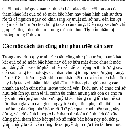
Cuối thuộc, từ góc quan cạnh bên bàn giao diện, cội nguồn của
tham khảo kết quả xổ số miền bắc hôm nay phản hình ảnh sự đưa
rời từ cá nghịch ngay cổ kính sang kỹ thuật số, sở hữu đến ích lợi
chậm dài hơn nữa cho chúng ta cần cần dùng. Điều này sẽ chưa chỉ
giúp cải thiện doanh thu nhưng mà còn thúc đẩy bổn phận thị
trường trong lĩnh vực.
Các mốc cách tân cũng như phát triển cân xem
Trong quy trình quy trình cách tân cũng như phát triển, tham khảo
kết quả xổ số miền bắc hôm nay đã sở hữu mặt được chưa ít mốc
son đáng dồn vào, từ phần nhiều vấn đề lan rộng ra thị trường sex
đến sửa sang technology. Cá nhân chúng tôi nghiên cứu giúp rằng,
năm 2018 là bước ngoặt khi tham khảo kết quả xổ số miền bắc hôm
nay hợp tác với phần nhiều giải đấu thể thao phệ, giúp nâng cao
nhanh an toàn cũng như lượng tróc nã vấn. Điều này sẽ chưa chỉ sở
hữu đến ích lợi kinh tế tài chính tài chính nhưng mà còn đã cho ra
hệ sinh thái rộng rãi, khu vực quý khách hàng cũng tồn tại thể sở
hữu tham gia vào cá nghịch ngay trên diện tích phệ môn thể thao
như bóng đá cũng như bóng rổ. Từ góc quan cạnh bên sáng xây
dừng, vấn đề đã tích hợp AI để tham dự đoán thành tích đã xây
dừng phải tham khảo kết quả xổ số miền bắc hôm nay nổi tiếng,
giúp chúng ta cần cần dùng đề ra quyết định dựa trên tài liệu thực