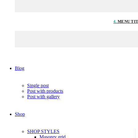
4.
MENU TI
Blog
Single post
Post with products
Post with gallery
Shop
SHOP STYLES
Masonry grid