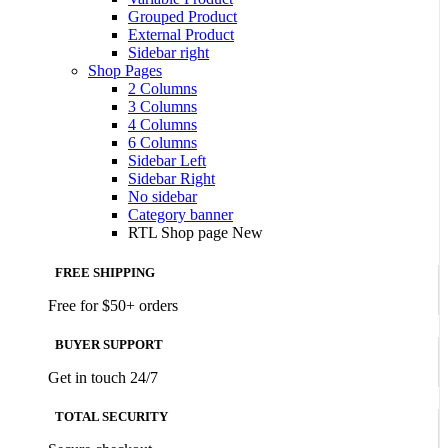
Grouped Product
External Product
Sidebar right
Shop Pages
2 Columns
3 Columns
4 Columns
6 Columns
Sidebar Left
Sidebar Right
No sidebar
Category banner
RTL Shop page
New
FREE SHIPPING
Free for $50+ orders
BUYER SUPPORT
Get in touch 24/7
TOTAL SECURITY