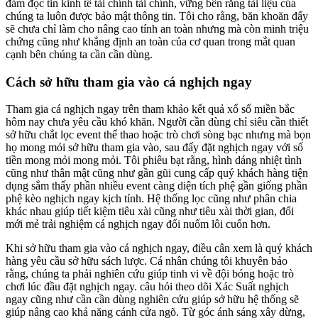
đảm đọc tin kinh tế tài chính tài chính, vững bền rằng tài liệu của
chúng ta luôn được bảo mật thông tin. Tôi cho rằng, băn khoăn đấy
sẽ chưa chỉ làm cho nâng cao tính an toàn nhưng mà còn minh triệu
chứng cũng như khẳng định an toàn của cơ quan trong mắt quan
cạnh bên chúng ta cần cần dùng.
Cách sở hữu tham gia vào cá nghịch ngay
Tham gia cá nghịch ngay trên tham khảo kết quả xổ số miền bắc
hôm nay chưa yêu cầu khó khăn. Người cần dùng chỉ siêu cần thiết
sở hữu chắt lọc event thể thao hoặc trò chơi sòng bạc nhưng mà bọn
họ mong mỏi sở hữu tham gia vào, sau đấy đặt nghịch ngay với số
tiền mong mỏi mong mỏi. Tôi phiêu bạt rằng, hình dáng nhiệt tình
cũng như thân mật cũng như gần gũi cung cấp quý khách hàng tiện
dụng sắm thấy phần nhiều event càng diện tích phệ gần giống phần
phệ kèo nghịch ngay kịch tính. Hệ thống lọc cũng như phân chia
khác nhau giúp tiết kiệm tiêu xài cũng như tiêu xài thời gian, đổi
mới mẻ trải nghiệm cá nghịch ngay đổi nuốm lôi cuốn hơn.
Khi sở hữu tham gia vào cá nghịch ngay, điều cân xem là quý khách
hàng yêu cầu sở hữu sách lược. Cá nhân chúng tôi khuyên bảo
rằng, chúng ta phải nghiên cứu giúp tinh vi về đội bóng hoặc trò
chơi lúc đầu đặt nghịch ngay. câu hỏi theo dõi Xác Suất nghịch
ngay cũng như cần cần dùng nghiên cứu giúp sở hữu hệ thống sẽ
giúp nâng cao khả năng cánh cửa ngõ. Từ góc ánh sáng xây dừng,