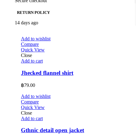
Secure checkout
RETURN POLICY
14 days ago
Add to wishlist
Compare
Quick View
Close
Add to cart
Jhecked flannel shirt
฿
79.00
Add to wishlist
Compare
Quick View
Close
Add to cart
Gthnic detail open jacket