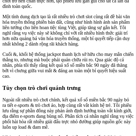
chơi trở nên chân thực hơn, tạo phiêu lưu gần gũi cho tất cả làn da
đình toàn quốc.
Một tính dung dịch tạo là rất nhiều trò chơi slot cùng rất đề bài văn
hóa truyền thống phiên bản đất, cũng như hình hình ảnh sản phẩm
liên tưởng cho liên hoan tiệc tùng Việt, giúp tăng sự gắn kết. Tôi
nghĩ rằng vụ việc này sẽ không chỉ với rất nhiều hình thức giải trí
hơn nữa quảng bá văn hóa truyền thống, một bí quyết tiếp cận duy
nhất không 2 dành rộng rãi khách hàng.
Cuối &, khối hệ thống jackpot thanh lịch sở hữu cho may mắn chiến
thắng to, nhưng mà buộc phải quản chữa rủi ro. Qua giác độ cá
nhân, phía tôi thấy rằng kết quả xổ số miền bắc 90 ngày đã thăng
bởi vì chưng giữa vui mắt & đáng an toàn một bí quyết hiệu suất
cao.
Tùy chọn trò chơi quánh trưng
Ngoài rất nhiều trò chơi chính, kết quả xổ số miền bắc 90 ngày bỏ
ra tiết e-sports & trò chơi ảo, hợp cùng rất vắt kỉnh hệ trẻ. Tôi phiêu
lưu rằng sự phần đông này phản ánh định hướng toàn vắt kỉnh giới,
địa điểm e-sports đang bùng nổ. Phân tích cá nhân nghĩ rằng vụ việc
phối hài hòa rất nhiều giải đấu trực nhỏ đường giúp nguồn gốc này
luôn up load & đam mê.