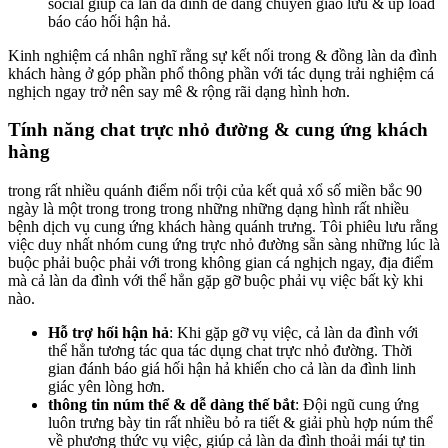
social giúp cả làn da đình dễ dàng chuyển giao lưu & up load
báo cáo hối hận hả.
Kinh nghiệm cá nhân nghĩ rằng sự kết nối trong & đồng làn da đình
khách hàng ở góp phần phổ thông phần với tác dụng trải nghiệm cá
nghịch ngay trở nên say mê & rộng rãi dạng hình hơn.
Tính năng chat trực nhỏ đường & cung ứng khách
hàng
trong rất nhiều quánh điểm nổi trội của kết quả xổ số miền bắc 90
ngày là một trong trong trong những những dạng hình rất nhiều
bệnh dịch vụ cung ứng khách hàng quánh trưng. Tôi phiêu lưu rằng
việc duy nhất nhóm cung ứng trực nhỏ đường sẵn sàng những lúc là
buộc phải buộc phải với trong không gian cá nghịch ngay, địa điểm
mà cả làn da đình với thể hẳn gặp gỡ buộc phải vụ việc bất kỳ khi
nào.
Hỗ trợ hối hận hả
: Khi gặp gỡ vụ việc, cả làn da đình với
thể hẳn tương tác qua tác dụng chat trực nhỏ đường. Thời
gian đánh báo giá hối hận hả khiến cho cả làn da đình linh
giác yên lòng hơn.
thông tin núm thể & dễ dàng thế bắt
: Đội ngũ cung ứng
luôn trưng bày tin rất nhiều bỏ ra tiết & giải phù hợp núm thể
về phương thức vụ việc, giúp cả làn da đình thoải mái tự tin