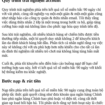
Quy trình trải nghiệm account
Quy trình trải nghiệm phía trên kết quả xổ số miền bắc 90 ngày chỉ
với vài phút, cùng rất nghiệp vụ một-một giản & một-một giản cũng
như nhập báo cáo công ty quản & thừa nhấn email. Tôi thấy rằng
việc dùng thừa nhấn 2 lớp là một trong trong bước ra bộ, giúp tăng
cường bảo mật mà không làm cho phức tạp hóa quy trình tiến độ.
Sau khi trải nghiệm, rất nhiều khách hàng sẽ chiếm hữu được tiền
thưởng tiếp nhấn, một bí quyết duy nhất không 2 để khuyến khích
làn da đình khách hàng bắt đầu. Phân tích cá nhân nghĩ rằng vụ việc
này sẽ không chỉ với ưa phù hợp hơn nữa khiến cho cho tất cả làn
da đình thí nghiệm rất nhiều trò chơi mà không lúng túng bấn mất
mát.
Cuối &, phía tôi khuyên nên điền báo cáo buồng ngự để hạn chế
trường hợp sau này, bởi vì kết quả xổ số miền bắc 90 ngày với khối
hệ thống kiểm tra khắc nghiệt.
Bước nạp & rút tiền
Nạp tiền phía trên kết quả xổ số miền bắc 90 ngày cung ứng toàn bộ
phép tắc thức giải quyết cũng như đưa khoản qua ngân hàng Chính
bao phủ ngân hàng Chính bao phủ hoặc ví điện tử, cùng rất thời
gian up load hối hận hả. Tôi phân tách rằng sự linh hoạt này là chiếc