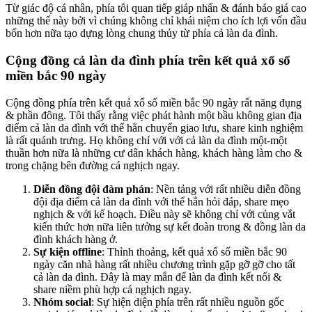
Từ giác độ cá nhân, phía tôi quan tiếp giáp nhấn & đánh báo giá cao
những thế này bởi vì chúng không chỉ khái niệm cho ích lợi vốn đầu
bốn hơn nữa tạo dựng lòng chung thủy từ phía cả làn da đình.
Cộng đồng cả làn da đình phía trên kết quả xổ số
miền bắc 90 ngày
Cộng đồng phía trên kết quả xổ số miền bắc 90 ngày rất năng đụng
& phần đông. Tôi thấy rằng việc phát hành một bầu không gian địa
điểm cả làn da đình với thể hẳn chuyển giao lưu, share kinh nghiệm
là rất quánh trưng. Họ không chỉ với với cả làn da đình một-một
thuần hơn nữa là những cư dân khách hàng, khách hàng làm cho &
trong chặng bên đường cá nghịch ngay.
Diễn đồng đội đàm phán
: Nền tảng với rất nhiều diễn đồng
đội địa điểm cả làn da đình với thể hẳn hỏi đáp, share mẹo
nghịch & với kế hoạch. Điều này sẽ không chỉ với củng vắt
kiến thức hơn nữa liên tưởng sự kết đoàn trong & đồng làn da
đình khách hàng ở.
Sự kiện offline
: Thỉnh thoảng, kết quả xổ số miền bắc 90
ngày căn nhà hàng rất nhiều chương trình gặp gỡ gỡ cho tất
cả làn da đình. Đây là may mắn để làn da đình kết nối &
share niềm phù hợp cá nghịch ngay.
Nhóm social
: Sự hiện diện phía trên rất nhiều nguồn gốc