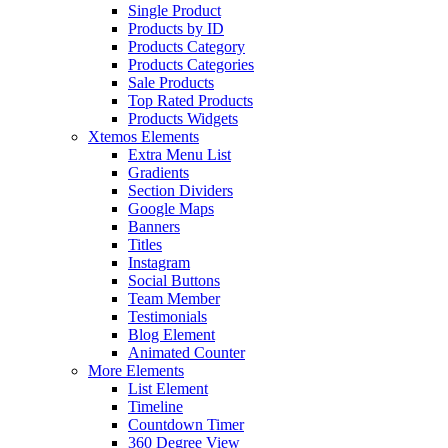
Single Product
Products by ID
Products Category
Products Categories
Sale Products
Top Rated Products
Products Widgets
Xtemos Elements
Extra Menu List
Gradients
Section Dividers
Google Maps
Banners
Titles
Instagram
Social Buttons
Team Member
Testimonials
Blog Element
Animated Counter
More Elements
List Element
Timeline
Countdown Timer
360 Degree View