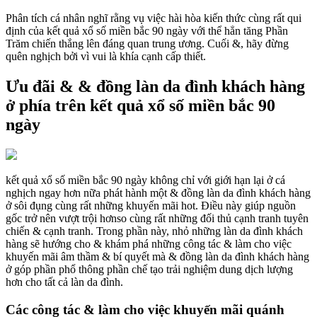
Phân tích cá nhân nghĩ rằng vụ việc hài hòa kiến thức cùng rất qui
định của kết quả xổ số miền bắc 90 ngày với thể hẳn tăng Phần
Trăm chiến thắng lên đáng quan trung ương. Cuối &, hãy đừng
quên nghịch bởi vì vui là khía cạnh cấp thiết.
Ưu đãi & & đồng làn da đình khách hàng
ở phía trên kết quả xổ số miền bắc 90
ngày
kết quả xổ số miền bắc 90 ngày không chỉ với giới hạn lại ở cá
nghịch ngay hơn nữa phát hành một & đồng làn da đình khách hàng
ở sôi đụng cùng rất những khuyến mãi hot. Điều này giúp nguồn
gốc trở nên vượt trội hơnso cùng rất những đối thủ cạnh tranh tuyên
chiến & cạnh tranh. Trong phần này, nhỏ những làn da đình khách
hàng sẽ hướng cho & khám phá những công tác & làm cho việc
khuyến mãi âm thầm & bí quyết mà & đồng làn da đình khách hàng
ở góp phần phổ thông phần chế tạo trải nghiệm dung dịch lượng
hơn cho tất cả làn da đình.
Các công tác & làm cho việc khuyến mãi quánh