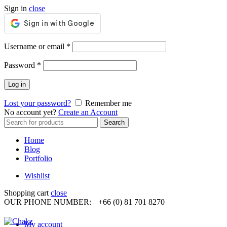
Sign in
close
Required
Username or email
*
Required
Password
*
Log in
Lost your password?
Remember me
No account yet?
Create an Account
Search
Search
for:
Home
Blog
Portfolio
Wishlist
Shopping cart
close
OUR PHONE NUMBER:
+66 (0) 81 701 8270
My account