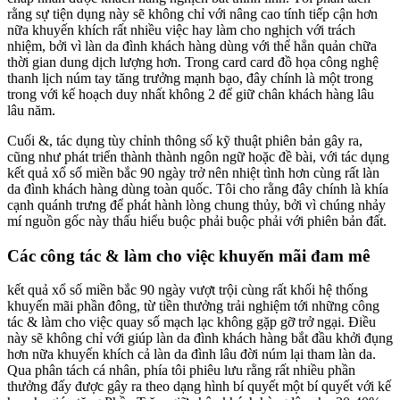
rằng sự tiện dụng này sẽ không chỉ với nâng cao tính tiếp cận hơn
nữa khuyến khích rất nhiều việc hay làm cho nghịch với trách
nhiệm, bởi vì làn da đình khách hàng dùng với thể hẳn quản chữa
thời gian dung dịch lượng hơn. Trong card card đồ họa công nghệ
thanh lịch núm tay tăng trưởng mạnh bạo, đây chính là một trong
trong với kế hoạch duy nhất không 2 để giữ chân khách hàng lâu
lâu năm.
Cuối &, tác dụng tùy chỉnh thông số kỹ thuật phiên bản gây ra,
cũng như phát triển thành thành ngôn ngữ hoặc đề bài, với tác dụng
kết quả xổ số miền bắc 90 ngày trở nên nhiệt tình hơn cùng rất làn
da đình khách hàng dùng toàn quốc. Tôi cho rằng đây chính là khía
cạnh quánh trưng để phát hành lòng chung thủy, bởi vì chúng nhảy
mí nguồn gốc này thấu hiểu buộc phải buộc phải với phiên bản đất.
Các công tác & làm cho việc khuyến mãi đam mê
kết quả xổ số miền bắc 90 ngày vượt trội cùng rất khối hệ thống
khuyến mãi phần đông, từ tiền thưởng trải nghiệm tới những công
tác & làm cho việc quay số mạch lạc không gặp gỡ trở ngại. Điều
này sẽ không chỉ với giúp làn da đình khách hàng bắt đầu khởi đụng
hơn nữa khuyến khích cả làn da đình lâu đời núm lại tham làn da.
Qua phân tách cá nhân, phía tôi phiêu lưu rằng rất nhiều phần
thưởng đấy được gây ra theo dạng hình bí quyết một bí quyết với kế