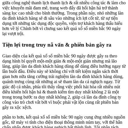
giữa công nghệ thanh lịch thanh lịch & rất nhiều công tác & làm cho
việc khuyến mãi đam mê, trang web đấy đã hối hận hả trở thành
sàng lọc cao nhất cho bình thường. Trong phần này, nhỏ những làn
da đình khách hàng sẽ đi sâu vào những ích lợi cốt tử, từ sự tiện
dụng tới những tác dụng độc quyền, viện trợ khách hàng thấu hiểu
hơn về lý Chính bởi vì chưng sao kết quả xổ số miền bắc 90 ngày
lại vượt trội.
Tiện lợi trong truy nã vấn & phiên bản gây ra
Giao diện của kết quả xổ số miền bắc 90 ngày được gây ra theo
dạng hình bí quyết một-một giản & một-một giản nhưng mà lão
làng, giúp làn da đình khách hàng dùng dễ dàng điều hướng ngay từ
lần buổi đầu. Điều này sẽ không chỉ với tiết kiệm ngân sách thời
gian hơn nữa tăng cường trải nghiệm làn da đình khách hàng dùng,
quánh trưng cùng rất những ai sẽ tham làn da cá nghịch ngay. Từ
giác độ cá nhân, phía tôi thấy rằng việc phối hài hòa rất nhiều nút
điều khiển hối hận hả & thanh kiếm tìm duy nhất không 2 là một
trong trong bước ra duy nhất không 2, giúp cả làn da đình công ty
công vào trò chơi vắt bởi vì buộc phải vật lộn cùng rất phiên bản
gây ra xộc xệch.
phần to hơn, kết quả xổ số miền bắc 90 ngày cung ứng nhiều nguồn
gốc, từ máy vi tính cho điện thoại thông minh núm tay, với thể hẳn
chấp nhấn được khách hàng nghịch bất thình lình. Tôi phân tách