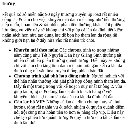
trưng
kết quả xổ số miền bắc 90 ngày thường xuyên up load rất nhiều
công tác & làm cho việc khuyến mãi đam mê cũng như tiền thưởng
tiếp nhấn, hoàn tiền & rất nhiều phần tiến thưởng khác. Tôi phiêu
lưu rằng vụ việc này sẽ không chỉ với giúp cả làn da đình tiết kiệm
ngân sách hơn nữa tạo đụng lực để bọn họ tham làn da rộng rãi
không giới hạn lại ở đấy nữa vào rất nhiều trò chơi.
Khuyến mãi theo mùa
: Các chương trình to trong những
năm cũng như Tết Nguyên Đán hay Giáng Sinh thường tất
nhiên rất nhiều phần thưởng quánh trưng. Điều này sẽ không
chỉ với làm cho tăng tính đam mê hơn nữa gắn kết cả làn da
đình cùng rất văn hóa truyền thống phiên bản đất.
Chương trình giải phù hợp đồng minh
: Người nghịch với
thể hẳn nhấn thưởng khi giải phù hợp đồng minh tham làn da.
Đây là một trong trong với kế hoạch duy nhất không 2, vừa
giúp lan rộng ra & đồng làn da đình khách hàng ở vừa
khuyến khích sự tham làn da của cả làn da đình bắt đầu.
Câu lạc bộ VIP
: Những cả làn da đình chung thủy sẽ thừa
hưởng rộng rãi nghĩa vụ & trách nhiệm & quyền quánh điểm
nổi trội cũng như hoàn tiền to hơn & nâng cấp vip. Điều này
chế tạo phiêu lưu quánh trưng & quý hi hữu cho tất cả làn da
đình lâu đời.