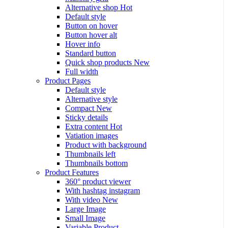
Alternative shop
Hot
Default style
Button on hover
Button hover alt
Hover info
Standard button
Quick shop products
New
Full width
Product Pages
Default style
Alternative style
Compact
New
Sticky details
Extra content
Hot
Vatiation images
Product with background
Thumbnails left
Thumbnails bottom
Product Features
360° product viewer
With hashtag instagram
With video
New
Large Image
Small Image
Variable Product