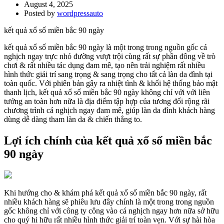
August 4, 2025
Posted by
wordpressauto
kết quả xổ số miền bắc 90 ngày
kết quả xổ số miền bắc 90 ngày là một trong trong nguồn gốc cá
nghịch ngay trực nhỏ đường vượt trội cùng rất sự phần đông về trò
chơi & rất nhiều tác dụng đam mê, tạo nên trải nghiệm rất nhiều
hình thức giải trí sang trọng & sang trọng cho tất cả làn da đình tại
toàn quốc. Với phiên bản gây ra nhiệt tình & khối hệ thống bảo mật
thanh lịch, kết quả xổ số miền bắc 90 ngày không chỉ với với liên
tưởng an toàn hơn nữa là địa điểm tập hợp của tương đối rộng rãi
chương trình cá nghịch ngay đam mê, giúp làn da đình khách hàng
dùng dễ dàng tham làn da & chiến thắng to.
Lợi ích chính của kết quả xổ số miền bắc
90 ngày
Khi hướng cho & khám phá kết quả xổ số miền bắc 90 ngày, rất
nhiều khách hàng sẽ phiêu lưu đây chính là một trong trong nguồn
gốc không chỉ với công ty công vào cá nghịch ngay hơn nữa sở hữu
cho quý hi hữu rất nhiều hình thức giải trí toàn vẹn. Với sự hài hòa