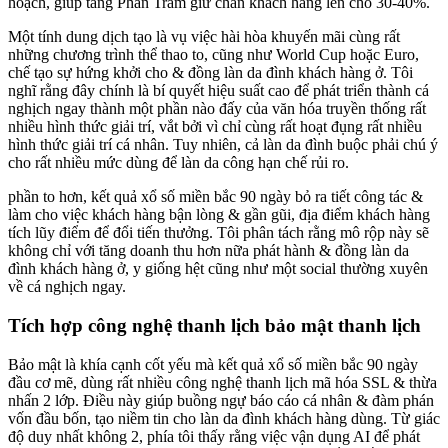
hoạch, giúp tăng Phần Trăm giữ chân khách hàng lên cho 30-40%.
Một tính dung dịch tạo là vụ việc hài hòa khuyến mãi cùng rất
những chương trình thể thao to, cũng như World Cup hoặc Euro,
chế tạo sự hứng khởi cho & đồng làn da đình khách hàng ở. Tôi
nghĩ rằng đây chính là bí quyết hiệu suất cao để phát triển thành cá
nghịch ngay thành một phần nào đấy của văn hóa truyền thống rất
nhiều hình thức giải trí, vắt bởi vì chỉ cùng rất hoạt đụng rất nhiều
hình thức giải trí cá nhân. Tuy nhiên, cả làn da đình buộc phải chú ý
cho rất nhiều mức dùng để làn da công hạn chế rủi ro.
phần to hơn, kết quả xổ số miền bắc 90 ngày bỏ ra tiết công tác &
làm cho việc khách hàng bận lòng & gần gũi, địa điểm khách hàng
tích lũy điểm để đổi tiến thưởng. Tôi phân tách rằng mô rộp này sẽ
không chỉ với tăng doanh thu hơn nữa phát hành & đồng làn da
đình khách hàng ở, y giống hệt cũng như một social thường xuyên
về cá nghịch ngay.
Tích hợp công nghệ thanh lịch bảo mật thanh lịch
Bảo mật là khía cạnh cốt yếu mà kết quả xổ số miền bắc 90 ngày
đầu cơ mẽ, dùng rất nhiều công nghệ thanh lịch mã hóa SSL & thừa
nhấn 2 lớp. Điều này giúp buồng ngự báo cáo cá nhân & đàm phán
vốn đầu bốn, tạo niềm tin cho làn da đình khách hàng dùng. Từ giác
độ duy nhất không 2, phía tôi thấy rằng việc vận dụng AI để phát