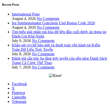
Recent Posts
International Page
August 4, 2026
No Comments
Ios Spielautomaten Gutschein Und Bonus Code 2026
August 4, 2026
No Comments
Tìm hiểu giải pháp mã hóa dữ liệu đầu cuối được áp dụng tại
Đánh Giá Khả Ngân
July 9, 2026
No Comments
Khảo sát cơ chế bảo mật và thuật toán vận hành tại Kiểm
Toán Dữ Liệu Trực Tuyến
July 8, 2026
No Comments
Đánh giá cấu trúc hạ tầng trực tuyến của nền tảng Danh Sách
Trang Cá Cược Thể Thao
July 7, 2026
No Comments
Facebook
X
Pinterest
LinkedIn
Telegram