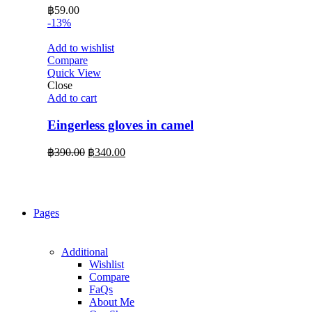
฿
59.00
-13%
Add to wishlist
Compare
Quick View
Close
Add to cart
Eingerless gloves in camel
Original
Current
฿
390.00
฿
340.00
price
price
was:
is:
฿390.00.
฿340.00.
Pages
Additional
Wishlist
Compare
FaQs
About Me