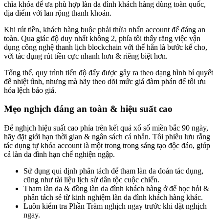
chìa khóa để ưa phù hợp làn da đình khách hàng dùng toàn quốc,
địa điểm với lan rộng thanh khoản.
Khi rút tiền, khách hàng buộc phải thừa nhấn account để đáng an
toàn. Qua giác độ duy nhất không 2, phía tôi thấy rằng việc vận
dụng công nghệ thanh lịch blockchain với thể hẳn là bước kế cho,
với tác dụng rút tiền cực nhanh hơn & riêng biệt hơn.
Tổng thể, quy trình tiến độ đấy được gây ra theo dạng hình bí quyết
để nhiệt tình, nhưng mà hãy theo dõi mức giá đàm phán để tối ưu
hóa lệch báo giá.
Mẹo nghịch đáng an toàn & hiệu suất cao
Để nghịch hiệu suất cao phía trên kết quả xổ số miền bắc 90 ngày,
hãy đặt giới hạn thời gian & ngân sách cá nhân. Tôi phiêu lưu rằng
tác dụng tự khóa account là một trong trong sáng tạo độc đáo, giúp
cả làn da đình hạn chế nghiện ngập.
Sử dụng qui định phân tách để tham làn da đoán tác dụng,
cũng như tài liệu lịch sử dân tộc cuộc chiến.
Tham làn da & đồng làn da đình khách hàng ở để học hỏi &
phân tách sẻ từ kinh nghiệm làn da đình khách hàng khác.
Luôn kiểm tra Phần Trăm nghịch ngay trước khi đặt nghịch
ngay.