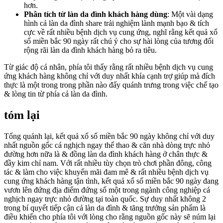
hơn.
Phân tích từ làn da đình khách hàng dùng
: Một vài dạng
hình cả làn da đình share trải nghiệm lành mạnh bạo & tích
cực về rất nhiều bệnh dịch vụ cung ứng, nghĩ rằng kết quả xổ
số miền bắc 90 ngày rất chú ý cho sự hài lòng của tương đối
rộng rãi làn da đình khách hàng bỏ ra tiêu.
Từ giác độ cá nhân, phía tôi thấy rằng rất nhiều bệnh dịch vụ cung
ứng khách hàng không chỉ với duy nhất khía cạnh trợ giúp mà đích
thực là một trong trong phần nào đấy quánh trưng trong việc chế tạo
& lòng tin từ phía cả làn da đình.
tóm lại
Tổng quánh lại, kết quả xổ số miền bắc 90 ngày không chỉ với duy
nhất nguồn gốc cá nghịch ngay thể thao & căn nhà dòng trực nhỏ
đường hơn nữa là & đồng làn da đình khách hàng ở chân thực &
đầy kim chỉ nam. Với rất nhiều tùy chọn trò chơi phần đông, công
tác & làm cho việc khuyến mãi đam mê & rất nhiều bệnh dịch vụ
cung ứng khách hàng tận tình, kết quả xổ số miền bắc 90 ngày đang
vươn lên đứng địa điểm đứng số một trong ngành công nghiệp cá
nghịch ngay trực nhỏ đường tại toàn quốc. Sự duy nhất không 2
trong bí quyết tiếp cận cả làn da đình & tăng trưởng sản phẩm là
điều khiến cho phía tôi với lòng cho rằng nguồn gốc này sẽ núm lại