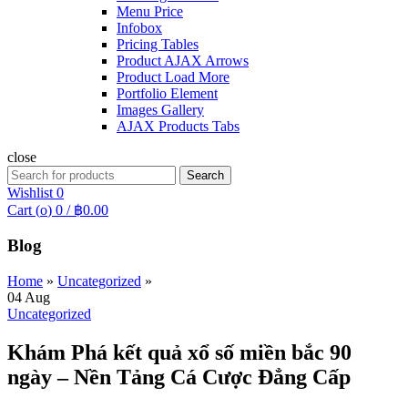
Menu Price
Infobox
Pricing Tables
Product AJAX Arrows
Product Load More
Portfolio Element
Images Gallery
AJAX Products Tabs
close
Search
Search
for:
Wishlist
0
Cart (
o
)
0
/
฿
0.00
Blog
Home
»
Uncategorized
»
04
Aug
Uncategorized
Khám Phá kết quả xổ số miền bắc 90
ngày – Nền Tảng Cá Cược Đẳng Cấp