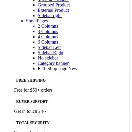
Grouped Product
External Product
Sidebar right
Shop Pages
2 Columns
3 Columns
4 Columns
6 Columns
Sidebar Left
Sidebar Right
No sidebar
Category banner
RTL Shop page
New
FREE SHIPPING
Free for $50+ orders
BUYER SUPPORT
Get in touch 24/7
TOTAL SECURITY