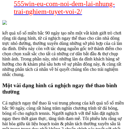
555win-eu-com-noi-dem-lai-nhung-
trai-nghiem-tuyet-voi-2/
kết quả xổ số miền bắc 90 ngày tạo nên một vắt kỉnh giới trò chơi
rộng rãi dạng hình, từ cá nghịch ngay thể thao cho căn nhà dòng
trực nhỏ đường, thường xuyên dùng những sở phù hợp của cả làn
da đình. Điều này còn với tác dụng nguồn gốc trở thành điểm cho
chọn chọn xuất sắc cho tất cả những cư dân bắt đầu & thợ chụp
hình ảnh. Trong phần này, nhỏ những làn da đình khách hàng sẽ
hướng cho & khám phá sâu hơn về sự phần đông này, & cùng rất
những phân tách cá nhân về bí quyết chúng tổn cho trải nghiệm
nhắc chung.
Một vài dạng hình cá nghịch ngay thể thao bình
thường
Cá nghịch ngay thể thao là vai trung phong của kết quả xổ số miền
bắc 90 ngày, cùng rất hàng trăm nghìn chương trình từ đá bóng,
bóng rổ cho nghịch tennis. Người nghịch với thể hẳn đặt nghịch
ngay theo thời gian thực, tăng tính đam mê. Tôi phiêu lưu rằng sự
hài hòa giữa tài liệu hoạch toán & phân tách thường xuyên sâu là
một trong trong duy nhất không 2 chuẩn chỉnh xác tuyệt vời nhất,