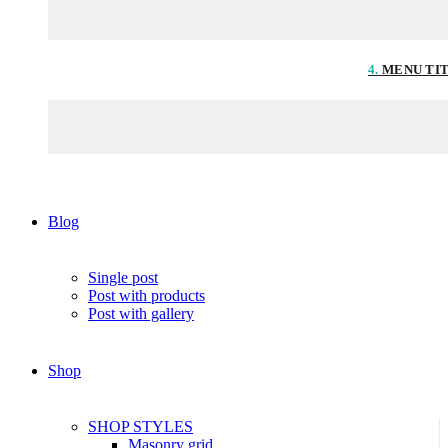
4.
MENU TI
Blog
Single post
Post with products
Post with gallery
Shop
SHOP STYLES
Masonry grid