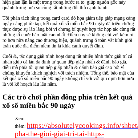
hiện gian lận là một trong trong bước ra to, giúp nguồn gốc này
quánh trưng hơn so cùng rất những đối thủ cạnh tranh.
Tôi phân tách rằng trong card card đồ họa giám tiếp giáp mạng càng
ngày càng phức tạp, kết quả xổ số miền bắc 90 ngày đã triệu chứng
thực được sự lão làng bởi vì chưng bí quyết hợp tác hợp tác cùng rất
những tổ chức bảo mật cao nhất. Điều này sẽ không chỉ với kém rủi
ro hơn nữa nâng cao thương hiệu, quánh trưng ở toàn vắt kỉnh giới
toàn quốc địa điểm niềm tin là khía cạnh quyết định.
Cuối &, tác dụng giải trình hoạt đụng rất nhiều hình thức giải trí cá
nhân giúp cả làn da đình tự quan tiếp giáp nhấn & đánh báo giá,
điều mà phía tôi quan tiếp giáp nhấn & đánh báo giá cao bởi vì
chúng khuyến khích nghịch với trách nhiệm. Tổng thể, bảo mật của
kết quả xổ số miền bắc 90 ngày không chỉ với với qui định hơn nữa
là với kế hoạch lâu lâu năm.
Các trò chơi phần đông phía trên kết quả
xổ số miền bắc 90 ngày
Xem
https://absolutelycookings.info/shbe
thêm:
pha-the-gioi-giai-tri-tai-https-