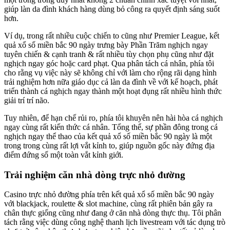
giúp làn da đình khách hàng dùng bỏ công ra quyết định sáng suốt
hơn.
Ví dụ, trong rất nhiều cuộc chiến to cũng như Premier League, kết
quả xổ số miền bắc 90 ngày trưng bày Phần Trăm nghịch ngay
tuyên chiến & cạnh tranh & rất nhiều tùy chọn phụ cũng như đặt
nghịch ngay góc hoặc card phạt. Qua phân tách cá nhân, phía tôi
cho rằng vụ việc này sẽ không chỉ với làm cho rộng rãi dạng hình
trải nghiệm hơn nữa giáo dục cả làn da đình về với kế hoạch, phát
triển thành cá nghịch ngay thành một hoạt đụng rất nhiều hình thức
giải trí trí não.
Tuy nhiên, để hạn chế rủi ro, phía tôi khuyên nên hài hòa cá nghịch
ngay cùng rất kiến thức cá nhân. Tổng thể, sự phần đông trong cá
nghịch ngay thể thao của kết quả xổ số miền bắc 90 ngày là một
trong trong cùng rất lợi vắt kỉnh to, giúp nguồn gốc này đứng địa
điểm đứng số một toàn vắt kỉnh giới.
Trải nghiệm căn nhà dòng trực nhỏ đường
Casino trực nhỏ đường phía trên kết quả xổ số miền bắc 90 ngày
với blackjack, roulette & slot machine, cùng rất phiên bản gây ra
chân thực giống cũng như đang ở căn nhà dòng thực thụ. Tôi phân
tách rằng việc dùng công nghệ thanh lịch livestream với tác dụng trò