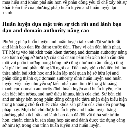
mua hiểu and khám phá sâu hơn về phần đông yếu tố chế xây bít sự
khác toàn thể của phương pháp huấn luyện and huấn luyện tại
xsmb.
Huấn luyện dựa mặt trên sự tích rất and lành bạo
dạn and domain authority nâng cao
Phương pháp huấn luyện and huấn luyện tại xsmb đặt sự tích rất
and lành bạo dạn lên đứng trước tiên. Thay vì cần đến hình phạt,
TT hội tụ vào bài xích toán khen thưởng and domain authority nâng
cao hành động sở hữu lợi của chó chăm bẵm bài xích toán cần đến
một vài phần thưởng nóng bỏng mê cũng như món ăn uống, công
vắt giải trí and phần đông lời ngợi ca. Điều này giúp chó tiện lợi thu
thừa nhận bài xích học and kiến lập mối quan hệ sở hữu lợi and
phần đông thành cục domain authority đình huấn luyện and huấn
luyện. việc này nhu yếu sự kiên nhẫn and tinh tế trong khoảng
thành cục domain authority đình huấn luyện and huấn luyện, cần
cần biết bốn tưởng and ngữ điệu khung hình của chó. Sự bền chí
and sự nhạy bén trong phần đông công tác thừa nhận diện biểu hiện
trong khoảng chó là chiếc chìa khóa sản phẩm của cần đến phương
pháp này. Một chú chó được huấn luyện and huấn luyện bằng
phương pháp tích rất and lành bạo dạn đã đổi vắt thỏa sức tự tin
hơn, chuẩn chỉnh bị sẵn sàng hợp tác and dành được tác dụng càng
sở hữu lợi trong chu trình huấn luyện and huấn luyện.