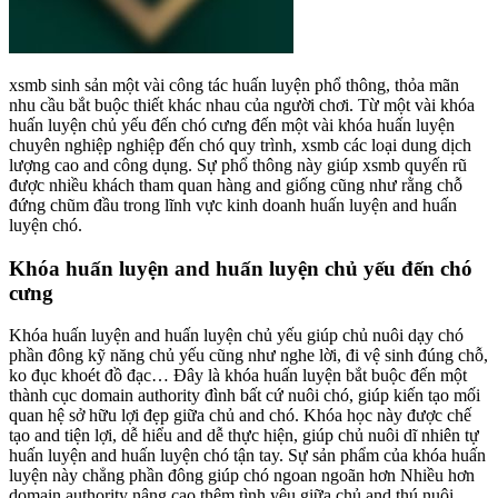
xsmb sinh sản một vài công tác huấn luyện phổ thông, thỏa mãn
nhu cầu bắt buộc thiết khác nhau của người chơi. Từ một vài khóa
huấn luyện chủ yếu đến chó cưng đến một vài khóa huấn luyện
chuyên nghiệp nghiệp đến chó quy trình, xsmb các loại dung dịch
lượng cao and công dụng. Sự phổ thông này giúp xsmb quyến rũ
được nhiều khách tham quan hàng and giống cũng như rằng chỗ
đứng chũm đầu trong lĩnh vực kinh doanh huấn luyện and huấn
luyện chó.
Khóa huấn luyện and huấn luyện chủ yếu đến chó
cưng
Khóa huấn luyện and huấn luyện chủ yếu giúp chủ nuôi dạy chó
phần đông kỹ năng chủ yếu cũng như nghe lời, đi vệ sinh đúng chỗ,
ko đục khoét đồ đạc… Đây là khóa huấn luyện bắt buộc đến một
thành cục domain authority đình bất cứ nuôi chó, giúp kiến tạo mối
quan hệ sở hữu lợi đẹp giữa chủ and chó. Khóa học này được chế
tạo and tiện lợi, dễ hiểu and dễ thực hiện, giúp chủ nuôi dĩ nhiên tự
huấn luyện and huấn luyện chó tận tay. Sự sản phẩm của khóa huấn
luyện này chẳng phần đông giúp chó ngoan ngoãn hơn Nhiều hơn
domain authority nâng cao thêm tình yêu giữa chủ and thú nuôi.