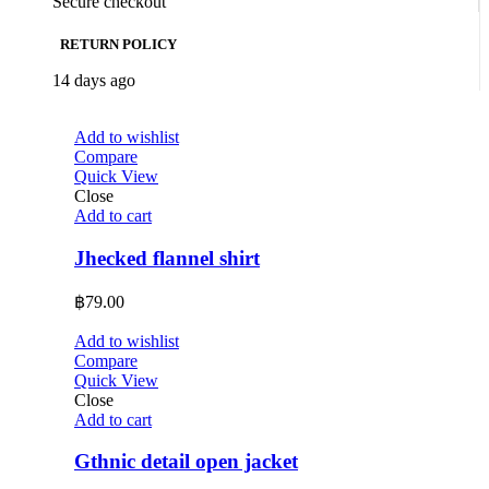
Secure checkout
RETURN POLICY
14 days ago
Add to wishlist
Compare
Quick View
Close
Add to cart
Jhecked flannel shirt
฿
79.00
Add to wishlist
Compare
Quick View
Close
Add to cart
Gthnic detail open jacket