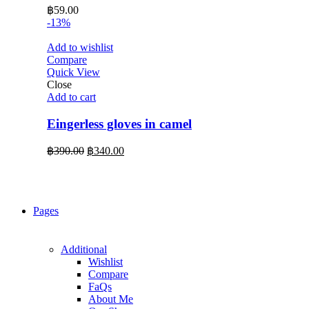
฿
59.00
-13%
Add to wishlist
Compare
Quick View
Close
Add to cart
Eingerless gloves in camel
Original
Current
฿
390.00
฿
340.00
price
price
was:
is:
฿390.00.
฿340.00.
Pages
Additional
Wishlist
Compare
FaQs
About Me