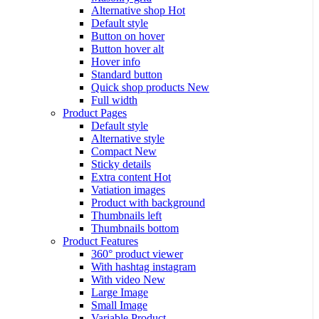
Alternative shop
Hot
Default style
Button on hover
Button hover alt
Hover info
Standard button
Quick shop products
New
Full width
Product Pages
Default style
Alternative style
Compact
New
Sticky details
Extra content
Hot
Vatiation images
Product with background
Thumbnails left
Thumbnails bottom
Product Features
360° product viewer
With hashtag instagram
With video
New
Large Image
Small Image
Variable Product