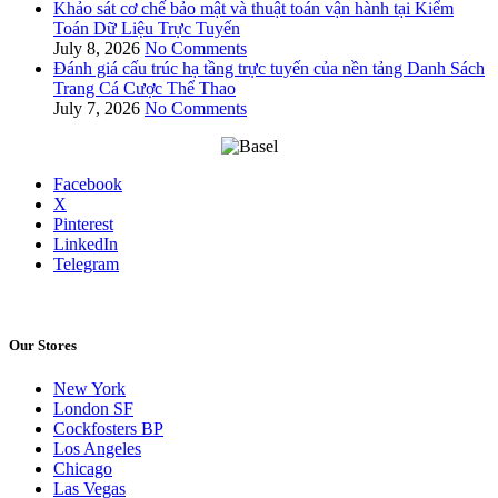
Khảo sát cơ chế bảo mật và thuật toán vận hành tại Kiểm
Toán Dữ Liệu Trực Tuyến
July 8, 2026
No Comments
Đánh giá cấu trúc hạ tầng trực tuyến của nền tảng Danh Sách
Trang Cá Cược Thể Thao
July 7, 2026
No Comments
Facebook
X
Pinterest
LinkedIn
Telegram
Our Stores
New York
London SF
Cockfosters BP
Los Angeles
Chicago
Las Vegas