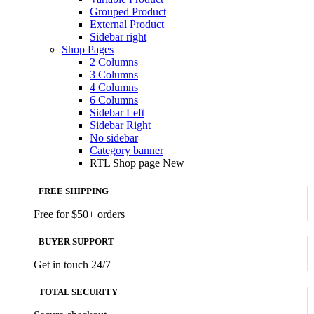
Grouped Product
External Product
Sidebar right
Shop Pages
2 Columns
3 Columns
4 Columns
6 Columns
Sidebar Left
Sidebar Right
No sidebar
Category banner
RTL Shop page
New
FREE SHIPPING
Free for $50+ orders
BUYER SUPPORT
Get in touch 24/7
TOTAL SECURITY