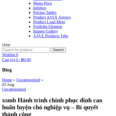
Menu Price
Infobox
Pricing Tables
Product AJAX Arrows
Product Load More
Portfolio Element
Images Gallery
AJAX Products Tabs
close
Search
Search
for:
Wishlist
0
Cart (
o
)
0
/
฿
0.00
Blog
Home
»
Uncategorized
»
03
Aug
Uncategorized
xsmb Hành trình chinh phục đỉnh cao
huấn luyện chó nghiệp vụ – Bí quyết
thành công