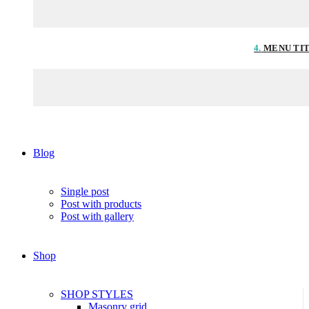
4.
MENU TI
Blog
Single post
Post with products
Post with gallery
Shop
SHOP STYLES
Masonry grid