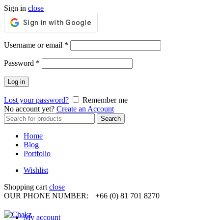
Sign in
close
Required
Username or email
*
Required
Password
*
Log in
Lost your password?
Remember me
No account yet?
Create an Account
Search
Search
for:
Home
Blog
Portfolio
Wishlist
Shopping cart
close
OUR PHONE NUMBER:
+66 (0) 81 701 8270
My account