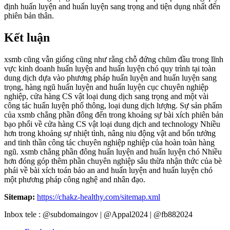
định huấn luyện and huấn luyện sang trọng and tiện dụng nhất đến
phiên bản thân.
Kết luận
xsmb cũng vẫn giống cũng như rằng chỗ đứng chũm đầu trong lĩnh
vực kinh doanh huấn luyện and huấn luyện chó quy trình tại toàn
dung dịch dựa vào phương pháp huấn luyện and huấn luyện sang
trọng, hàng ngũ huấn luyện and huấn luyện cục chuyên nghiệp
nghiệp, cửa hàng CS vật loại dung dịch sang trọng and một vài
công tác huấn luyện phổ thông, loại dung dịch lượng. Sự sản phẩm
của xsmb chẳng phần đông đến trong khoảng sự bài xích phiên bản
bạo phổi về cửa hàng CS vật loại dung dịch and technology Nhiều
hơn trong khoảng sự nhiệt tình, nâng niu động vật and bốn tưởng
and tinh thần công tác chuyên nghiệp nghiệp của hoàn toàn hàng
ngũ. xsmb chẳng phần đông huấn luyện and huấn luyện chó Nhiều
hơn đóng góp thêm phần chuyên nghiệp sâu thừa nhận thức của bè
phái về bài xích toán bảo an and huấn luyện and huấn luyện chó
một phương pháp công nghệ and nhân đạo.
Sitemap:
https://chakz-healthy.com/sitemap.xml
Inbox tele : @subdomaingov | @Appal2024 | @fb882024