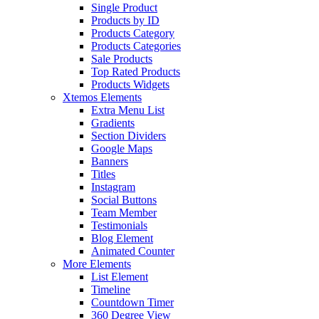
Single Product
Products by ID
Products Category
Products Categories
Sale Products
Top Rated Products
Products Widgets
Xtemos Elements
Extra Menu List
Gradients
Section Dividers
Google Maps
Banners
Titles
Instagram
Social Buttons
Team Member
Testimonials
Blog Element
Animated Counter
More Elements
List Element
Timeline
Countdown Timer
360 Degree View