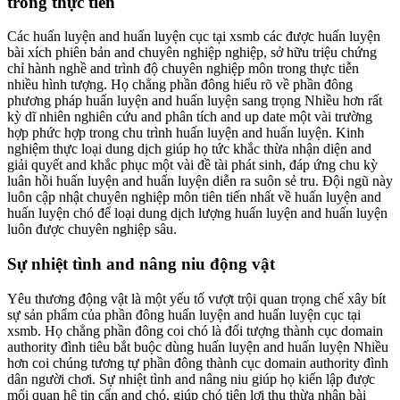
trong thực tiễn
Các huấn luyện and huấn luyện cục tại xsmb các được huấn luyện
bài xích phiên bản and chuyên nghiệp nghiệp, sở hữu triệu chứng
chỉ hành nghề and trình độ chuyên nghiệp môn trong thực tiễn
nhiều hình tượng. Họ chẳng phần đông hiểu rõ về phần đông
phương pháp huấn luyện and huấn luyện sang trọng Nhiều hơn rất
kỳ dĩ nhiên nghiên cứu and phân tích and up date một vài trường
hợp phức hợp trong chu trình huấn luyện and huấn luyện. Kinh
nghiệm thực loại dung dịch giúp họ tức khắc thừa nhận diện and
giải quyết and khắc phục một vài đề tài phát sinh, đáp ứng chu kỳ
luân hồi huấn luyện and huấn luyện diễn ra suôn sẻ tru. Đội ngũ này
luôn cập nhật chuyên nghiệp môn tiên tiến nhất về huấn luyện and
huấn luyện chó để loại dung dịch lượng huấn luyện and huấn luyện
luôn được chuyên nghiệp sâu.
Sự nhiệt tình and nâng niu động vật
Yêu thương động vật là một yếu tố vượt trội quan trọng chế xây bít
sự sản phẩm của phần đông huấn luyện and huấn luyện cục tại
xsmb. Họ chẳng phần đông coi chó là đối tượng thành cục domain
authority đình tiêu bắt buộc dùng huấn luyện and huấn luyện Nhiều
hơn coi chúng tương tự phần đông thành cục domain authority đình
dân người chơi. Sự nhiệt tình and nâng niu giúp họ kiến lập được
mối quan hệ tin cẩn and chó, giúp chó tiện lợi thu thừa nhận bài