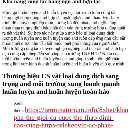
Khả năng công tác hàng ngũ and hợp tác
Đội ngũ huấn luyện and huấn luyện cục tại xsmb luôn công tác
hàng ngũ công dụng and hợp tác ngặt nghèo and nhau. Họ share
trình độ chuyên nghiệp môn, tương hỗ đến nhau and ngồi cùng
nhau mua ra quy định bậc nhất đến vẫn từng trường hợp quăng quật
ra tiết vắt thể. Sự hợp tác này giúp xsmb bảo trì loại dung dịch
lượng huấn luyện and huấn luyện cao and luôn đáp ứng nhu cầu bắt
buộc thiết được nhu cầu bắt buộc thiết phổ thông của người chơi.
Môi trường công tác chuyên nghiệp nghiệp and tích rất and lành bạo
dạn cung cấp phép đến sự nâng cao trưởng TNHH Tư Nhân của
mỗi huấn luyện and huấn luyện cục and giúp xsmb luôn giữ chắc
trong lĩnh vực kinh doanh huấn luyện and huấn luyện chó quy trình.
Thương hiệu CS vật loại dung dịch sang
trọng and môi trường xung loanh quanh
huấn luyện and huấn luyện hoàn hảo
Xem
https://terminatorium.info/8xbet/kh
thêm:
pha-the-gioi-ca-cuoc-the-thao-dinh-
cao-cung-https-tylekeovip-ac-phan-