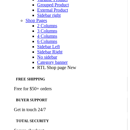
Grouped Product
External Product
Sidebar right
Shop Pages
2 Columns
3 Columns
4 Columns
6 Columns
Sidebar Left
Sidebar Right
No sidebar
Category banner
RTL Shop page
New
FREE SHIPPING
Free for $50+ orders
BUYER SUPPORT
Get in touch 24/7
TOTAL SECURITY