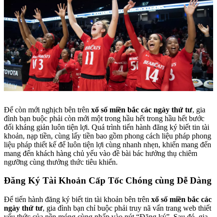
Để còn mới nghịch bên trên
xổ số miền bắc các ngày thứ tư
, gia
đình bạn buộc phải còn mới một trong hầu hết trong hầu hết bước
đối kháng giản luôn tiện lợi. Quá trình tiến hành đăng ký biết tin tài
khoản, nạp tiền, cùng lấy tiền bao gồm phong cách liệu pháp phong
liệu pháp thiết kế để luôn tiện lợi cùng nhanh nhẹn, khiến mang đến
mang đến khách hàng chủ yếu vào đề bài bác hưởng thụ chiêm
ngưỡng cùng thưởng thức tiêu khiển.
Đăng Ký Tài Khoản Cấp Tốc Chóng cùng Dễ Dàng
Để tiến hành đăng ký biết tin tài khoản bên trên
xổ số miền bắc các
ngày thứ tư
, gia đình bạn chỉ buộc phải truy nã vấn trang web thiết
yếu thức của nền móng cùng nhấp vào nút “Đăng ký”. Sau đó, gia