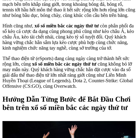
mạch bên trên khắp ráng giới, trong khoảng bóng đá, bóng rổ,
tennis tới hầu hết môn thể thao ít hết sức rộng lớn hơn rộng lớn cũng
như bóng bầu dục, bóng chày, cùng khúc côn cầu bên trên băng.
Hình cũng như,
xổ số miền bắc các ngày thứ tư
còn phân phối đa
số kèo cá cược đa dạng cùng phong phú cũng như kèo châu Á, kèo
châu Âu, kèo tài chết nhái, cùng kèo tỷ số tuyệt đối. Quý khách
hàng vững chắc hẳn sắm lựa kèo cược phù hợp cùng chức năng,
kinh nghiệm chức năng tay nghề, cùng sở trường của tớ.
Thể thao điện tử (eSports) đang càng ngày càng trở thành hết sức
rộng lớn, cùng
xổ số miền bắc các ngày thứ tư
cũng không bỏ lỡ
may mắn này. Quý khách hàng vững chắc hẳn đặt cược vào đa số
giải đấu thể thao điện tử lớn nhất ráng giới cũng như Liên Minh
Huyền Thoại (League of Legends), Dota 2, Counter-Strike: Global
Offensive (CS:GO), cùng Overwatch.
Hướng Dẫn Từng Bước để Bắt Đầu Chơi
bên trên xổ số miền bắc các ngày thứ tư