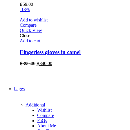
฿
59.00
-13%
Add to wishlist
Compare
Quick View
Close
Add to cart
Eingerless gloves in camel
Original
Current
฿
390.00
฿
340.00
price
price
was:
is:
฿390.00.
฿340.00.
Pages
Additional
Wishlist
Compare
FaQs
About Me