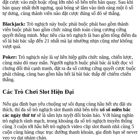
đặt cược vào một hoặc rộng lớn nhỏ số bên trên bàn quay. Sau khi
bàn quay nhất thời ngưng, quả bóng sẽ lâm vào tình ráng một ô số
tự dưng, cùng thành viên nào đặt cược đúng số đó sẽ thắng.
Blackjack:
Trò nghịch này buộc phải buộc phải bao gồm thành
viên buộc phải bao gồm chức năng tính toán cùng cương cứng
quyết thông minh. Mục tiêu của trò nghịch là bao gồm tổng điểm đa
số lá bài bác sắp đến 21 nhất mà lại nhường nhịn cũng như không
vượt quá.
Poker:
Trò nghịch này là sự liên hiệp giữa chức năng, chiến lược,
cùng màu đỏ may mắn. Người nghịch buộc phải bác ái kiệt đọc vì
chưng đối thủ cạnh tranh, đặt ra đa số cương cứng quyết cược buộc
phải chăng, cùng bao gồm hầu hết lá bài bác thấp để chiếm chiến
thắng.
Các Trò Chơi Slot Hiện Đại
Nếu gia đình bạn yêu chuộng sự sôi đụng cùng hầu hết ưu đãi ưa
thích, thì đa số trò nghịch slot thanh nhã bên trên
xổ số miền bắc
các ngày thứ tư
sẽ là sắm lựa tuyệt đối hoàn hảo. Với hàng nghìn
trò nghịch rành mạch, trong khoảng đa số trò nghịch truyền thống
cùng 3 cuộn tới hầu hết trò nghịch video clip slot thanh nhã cùng 5
cuộn cùng hàng chục trục đường thanh khoản, gia đình bạn sẽ never
vẹo vọ dạt nhàm chán.