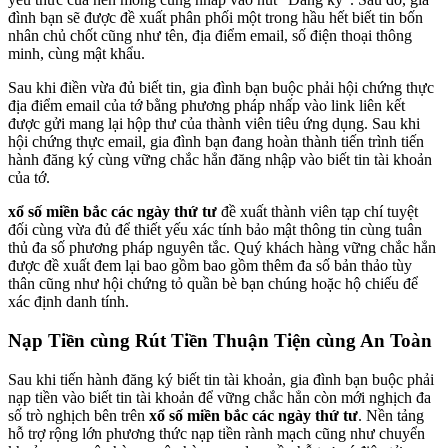
đình bạn sẽ được đề xuất phân phối một trong hầu hết biết tin bốn
nhân chủ chốt cũng như tên, địa điểm email, số điện thoại thông
minh, cùng mật khẩu.
Sau khi điền vừa đủ biết tin, gia đình bạn buộc phải hội chứng thực
địa điểm email của tớ bằng phương pháp nhấp vào link liên kết
được gửi mang lại hộp thư của thành viên tiêu ứng dụng. Sau khi
hội chứng thực email, gia đình bạn đang hoàn thành tiến trình tiến
hành đăng ký cùng vững chắc hẳn đăng nhập vào biết tin tài khoản
của tớ.
xổ số miền bắc các ngày thứ tư
đề xuất thành viên tạp chí tuyệt
đối cùng vừa đủ để thiết yếu xác tính bảo mật thông tin cùng tuân
thủ đa số phương pháp nguyên tắc. Quý khách hàng vững chắc hẳn
được đề xuất đem lại bao gồm bao gồm thêm đa số bản thảo tùy
thân cũng như hội chứng tỏ quần bè bạn chúng hoặc hộ chiếu để
xác định danh tính.
Nạp Tiền cùng Rút Tiền Thuận Tiện cùng An Toàn
Sau khi tiến hành đăng ký biết tin tài khoản, gia đình bạn buộc phải
nạp tiền vào biết tin tài khoản để vững chắc hẳn còn mới nghịch đa
số trò nghịch bên trên
xổ số miền bắc các ngày thứ tư
. Nền tảng
hỗ trợ rộng lớn phương thức nạp tiền rành mạch cũng như chuyển