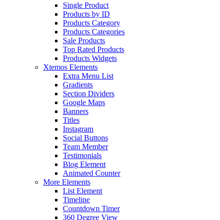
Single Product
Products by ID
Products Category
Products Categories
Sale Products
Top Rated Products
Products Widgets
Xtemos Elements
Extra Menu List
Gradients
Section Dividers
Google Maps
Banners
Titles
Instagram
Social Buttons
Team Member
Testimonials
Blog Element
Animated Counter
More Elements
List Element
Timeline
Countdown Timer
360 Degree View