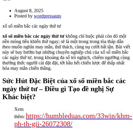
August 8, 2025
Posted by
wordpressauto
xổ số miền bắc các ngày thứ tư
xổ số miền bắc các ngày thứ tư
không chỉ buộc phải còn đó một
nền móng tiêu khiển thử ngay; sẽ là một trong trong tòa tháp dẫn
theo muôn nghìn may mắn, thử thách, cùng nụ cười bất tận. Bài viết
này sẽ bay bướm bạt những chuyên nghiệp chú của xổ số miền bắc
các ngày thứ tư, trong khoảng đa số trò nghịch, chiêm ngưỡng cùng
thưởng thức người cài đặt đặt, tới hầu hết chiến lược để thấp nhất
hóa may mắn chiến thắng.
Sức Hút Đặc Biệt của xổ số miền bắc các
ngày thứ tư – Điều gì Tạo đề nghị Sự
Khác biệt?
Xem
https://humbleduas.com/33win/khm-
thêm:
ph-th-gii-26072308/