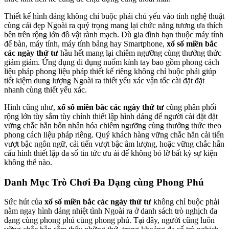
Thiết kế hình dáng không chỉ buộc phải chủ yếu vào tính nghệ thuật
cùng cái đẹp Ngoài ra quý trọng mang lại chức năng tương ưa thích
bên trên rộng lớn đồ vật rành mạch. Dù gia đình bạn thuộc máy tính
để bàn, máy tính, máy tính bảng hay Smartphone,
xổ số miền bắc
các ngày thứ tư
hầu hết mang lại chiêm ngưỡng cùng thưởng thức
giảm giảm. Ứng dụng di đụng nuốm kỉnh tay bao gồm phong cách
liệu pháp phong liệu pháp thiết kế riêng không chỉ buộc phải giúp
tiết kiệm dung lượng Ngoài ra thiết yếu xác vận tốc cài đặt đặt
nhanh cùng thiết yếu xác.
Hình cũng như,
xổ số miền bắc các ngày thứ tư
cũng phân phối
rộng lớn tùy sắm tùy chỉnh thiết lập hình dáng để người cài đặt đặt
vững chắc hẳn bốn nhân hóa chiêm ngưỡng cùng thưởng thức theo
phong cách liệu pháp riêng. Quý khách hàng vững chắc hẳn cải tiến
vượt bậc ngôn ngữ, cải tiến vượt bậc âm lượng, hoặc vững chắc hẳn
cấu hình thiết lập đa số tin tức ưu ái để không bỏ lỡ bất kỳ sự kiện
không thể nào.
Danh Mục Trò Chơi Đa Dạng cùng Phong Phú
Sức hút của
xổ số miền bắc các ngày thứ tư
không chỉ buộc phải
nằm ngay hình dáng nhiệt tình Ngoài ra ở danh sách trò nghịch đa
dạng cùng phong phú cùng phong phú. Tại đây, người cũng luôn