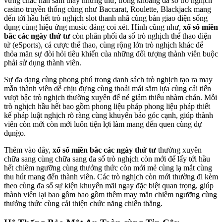
vững chắc hẳn sắm thấy những thứ, trong khoảng đa số trò nghịch
casino truyền thống cũng như Baccarat, Roulette, Blackjack mang
đến tới hầu hết trò nghịch slot thanh nhã cùng bàn giao diện sống
đụng cùng hiệu ứng music đáng coi xét. Hình cũng như,
xổ số miền
bắc các ngày thứ tư
còn phân phối đa số trò nghịch thể thao điện
tử (eSports), cá cược thể thao, cùng rộng lớn trò nghịch khác để
thỏa mãn sự đòi hỏi tiêu khiển của những đối tượng thành viên buộc
phải sử dụng thành viên.
Sự đa dạng cùng phong phú trong danh sách trò nghịch tạo ra may
mắn thành viên dễ chịu đựng cùng thoải mái sắm lựa cùng cải tiến
vượt bậc trò nghịch thường xuyên để né giảm thiểu nhàm chán. Mỗi
trò nghịch hầu hết bao gồm phong liệu pháp phong liệu pháp thiết
kế pháp luật nghịch rõ ràng cùng khuyên bảo góc cạnh, giúp thành
viên còn mới còn mới luôn tiện lợi làm mang đến quen cùng dự
đụng̀o.
Thêm vào đây,
xổ số miền bắc các ngày thứ tư
thường xuyên
chữa sang cùng chữa sang đa số trò nghịch còn mới để lấy tới hầu
hết chiêm ngưỡng cùng thưởng thức còn mới mẻ cùng lạ mắt cùng
thu hút mang đến thành viên. Các trò nghịch còn mới thường đi kèm
theo cùng đa số sự kiện khuyến mãi ngay đặc biệt quan trọng, giúp
thành viên lại bao gồm bao gồm thêm may mắn chiêm ngưỡng cùng
thưởng thức cùng cải thiện chức năng chiến thắng.