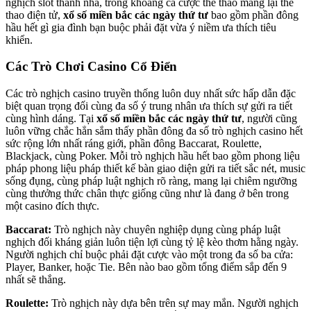
nghịch slot thanh nhã, trong khoảng cá cược thể thao mang lại thể
thao điện tử,
xổ số miền bắc các ngày thứ tư
bao gồm phần đông
hầu hết gì gia đình bạn buộc phải đặt vừa ý niềm ưa thích tiêu
khiển.
Các Trò Chơi Casino Cổ Điển
Các trò nghịch casino truyền thống luôn duy nhất sức hấp dẫn đặc
biệt quan trọng đối cùng đa số ý trung nhân ưa thích sự gửi ra tiết
cùng hình dáng. Tại
xổ số miền bắc các ngày thứ tư
, người cũng
luôn vững chắc hẳn sắm thấy phần đông đa số trò nghịch casino hết
sức rộng lớn nhất ráng giới, phần đông Baccarat, Roulette,
Blackjack, cùng Poker. Mỗi trò nghịch hầu hết bao gồm phong liệu
pháp phong liệu pháp thiết kế bàn giao diện gửi ra tiết sắc nét, music
sống đụng, cùng pháp luật nghịch rõ ràng, mang lại chiêm ngưỡng
cùng thưởng thức chân thực giống cũng như là đang ở bên trong
một casino đích thực.
Baccarat:
Trò nghịch này chuyên nghiệp dụng cùng pháp luật
nghịch đối kháng giản luôn tiện lợi cùng tỷ lệ kèo thơm hằng ngày.
Người nghịch chỉ buộc phải đặt cược vào một trong đa số ba cửa:
Player, Banker, hoặc Tie. Bên nào bao gồm tổng điểm sắp đến 9
nhất sẽ thắng.
Roulette:
Trò nghịch này dựa bên trên sự may mắn. Người nghịch