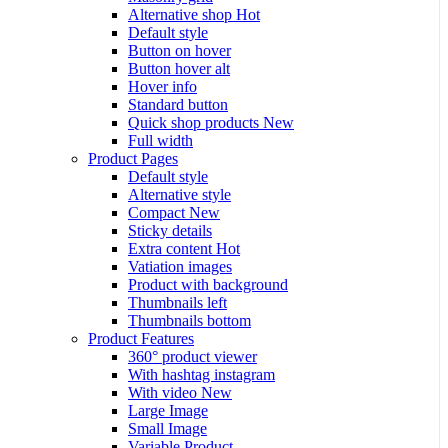
Alternative shop
Hot
Default style
Button on hover
Button hover alt
Hover info
Standard button
Quick shop products
New
Full width
Product Pages
Default style
Alternative style
Compact
New
Sticky details
Extra content
Hot
Vatiation images
Product with background
Thumbnails left
Thumbnails bottom
Product Features
360° product viewer
With hashtag instagram
With video
New
Large Image
Small Image
Variable Product