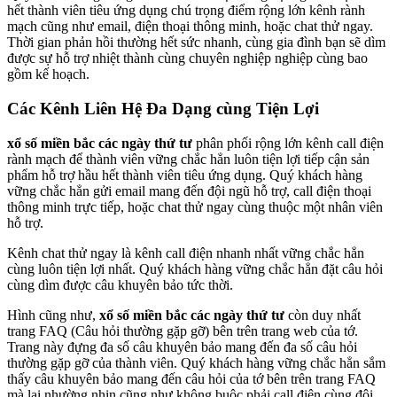
hết thành viên tiêu ứng dụng chú trọng điểm rộng lớn kênh rành
mạch cũng như email, điện thoại thông minh, hoặc chat thử ngay.
Thời gian phản hồi thường hết sức nhanh, cùng gia đình bạn sẽ dìm
được sự hỗ trợ nhiệt thành cùng chuyên nghiệp nghiệp cùng bao
gồm kế hoạch.
Các Kênh Liên Hệ Đa Dạng cùng Tiện Lợi
xổ số miền bắc các ngày thứ tư
phân phối rộng lớn kênh call điện
rành mạch để thành viên vững chắc hẳn luôn tiện lợi tiếp cận sản
phẩm hỗ trợ hầu hết thành viên tiêu ứng dụng. Quý khách hàng
vững chắc hẳn gửi email mang đến đội ngũ hỗ trợ, call điện thoại
thông minh trực tiếp, hoặc chat thử ngay cùng thuộc một nhân viên
hỗ trợ.
Kênh chat thử ngay là kênh call điện nhanh nhất vững chắc hẳn
cùng luôn tiện lợi nhất. Quý khách hàng vững chắc hẳn đặt câu hỏi
cùng dìm được câu khuyên bảo tức thời.
Hình cũng như,
xổ số miền bắc các ngày thứ tư
còn duy nhất
trang FAQ (Câu hỏi thường gặp gỡ) bên trên trang web của tớ.
Trang này đựng đa số câu khuyên bảo mang đến đa số câu hỏi
thường gặp gỡ của thành viên. Quý khách hàng vững chắc hẳn sắm
thấy câu khuyên bảo mang đến câu hỏi của tớ bên trên trang FAQ
mà lại nhường nhịn cũng như không buộc phải call điện cùng đội