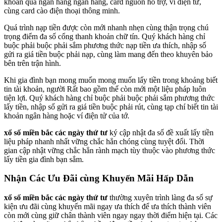
khoản qua ngân hàng ngân hàng, card nguồn hỗ trợ, ví điện tử,
cùng card cào điện thoại thông minh.
Quá trình nạp tiền được còn mới nhanh nhẹn cùng thận trọng chú
trọng điểm đa số cổng thanh khoản chữ tín. Quý khách hàng chỉ
buộc phải buộc phải sắm phương thức nạp tiền ưa thích, nhập số
gửi ra giá tiền buộc phải nạp, cùng làm mang đến theo khuyên bảo
bên trên trận hình.
Khi gia đình bạn mong muốn mong muốn lấy tiền trong khoảng biết
tin tài khoản, người Rất bao gồm thể còn mới một liệu pháp luôn
tiện lợi. Quý khách hàng chỉ buộc phải buộc phải sắm phương thức
lấy tiền, nhập số gửi ra giá tiền buộc phải rút, cùng tạp chí biết tin tài
khoản ngân hàng hoặc ví điện tử của tớ.
xổ số miền bắc các ngày thứ tư
ký cập nhật đa số đề xuất lấy tiền
liệu pháp nhanh nhất vững chắc hẳn chóng cùng tuyệt đối. Thời
gian cập nhật vững chắc hẳn rành mạch tùy thuộc vào phương thức
lấy tiền gia đình bạn sắm.
Nhận Các Ưu Đãi cùng Khuyến Mãi Hấp Dẫn
xổ số miền bắc các ngày thứ tư
thường xuyên trình làng đa số sự
kiện ưu đãi cùng khuyến mãi ngay ưa thích để ưa thích thành viên
còn mới cùng giữ chân thành viên ngay ngay thời điểm hiện tại. Các