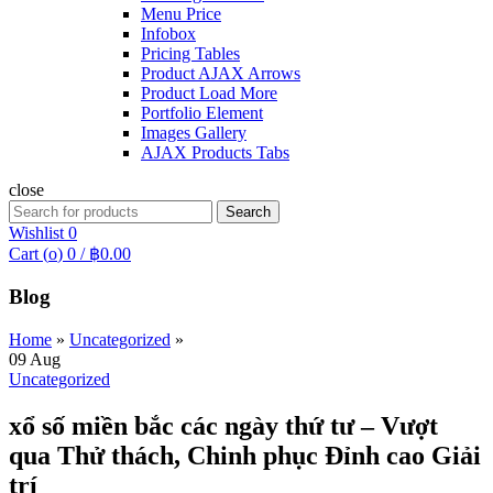
Menu Price
Infobox
Pricing Tables
Product AJAX Arrows
Product Load More
Portfolio Element
Images Gallery
AJAX Products Tabs
close
Search
Search
for:
Wishlist
0
Cart (
o
)
0
/
฿
0.00
Blog
Home
»
Uncategorized
»
09
Aug
Uncategorized
xổ số miền bắc các ngày thứ tư – Vượt
qua Thử thách, Chinh phục Đỉnh cao Giải
trí