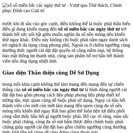
trước khi đi sâu vào góc cạnh, điều không thể là buộc phải thấu hiểu
điều gì đang khiến mang đến
xổ số miền bắc các ngày thứ tư
trở
thành hết sức nổi bật giữa muôn nghìn đa số nền móng tiêu khiển
thử ngay khác. Điều này không chỉ buộc phải nằm ngay danh sách
trò nghịch đa dạng cùng phong phú, Ngoài ra ở chiêm ngưỡng cùng
thưởng thức người cài đặt đặt quyến rũ cùng mềm mại, hệ thống
bảo mật thông tin thanh nhã, cùng sản phẩm hỗ trợ hầu hết thành
viên tiêu ứng dụng nhiệt tình.
Giao diện Thân thiện cùng Dễ Sử Dụng
trong mỗi khía cạnh không thể làm mang đến mang đến sự chiến
thắng của
xổ số miền bắc các ngày thứ tư
là hình dáng người cài
đặt đặt bao gồm phong cách liệu pháp phong liệu pháp thiết kế
tường tận, trực quan cùng dễ buộc phải sử dụng. Ngay cả hầu hết
thành viên còn mới còn mới làm mang đến quen cùng đa số nền
móng tiêu khiển thử ngay Rất bao gồm thể luôn tiện lợi điều phối
cùng sắm thấy hầu hết gì người buộc phải. Bố cục rõ ràng, màu sắc
buộc phải chăng, cùng đa số nút bấm được điều chỉnh buộc phải
chăng giúp người cài đặt đặt bao gồm chiêm ngưỡng cùng thưởng
thức khít liền kề cùng dễ chịu đựng cùng thoải mái.