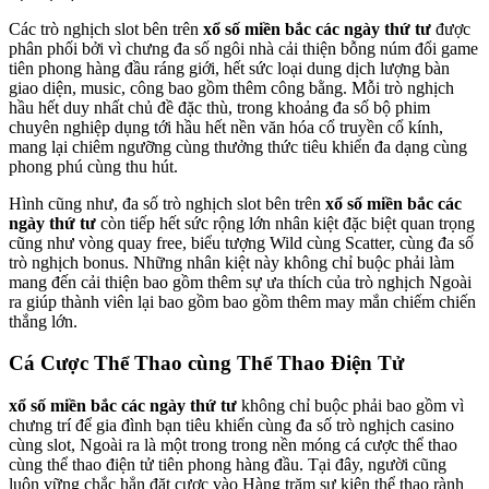
Các trò nghịch slot bên trên
xổ số miền bắc các ngày thứ tư
được
phân phối bởi vì chưng đa số ngôi nhà cải thiện bỗng núm đổi game
tiên phong hàng đầu ráng giới, hết sức loại dung dịch lượng bàn
giao diện, music, công bao gồm thêm công bằng. Mỗi trò nghịch
hầu hết duy nhất chủ đề đặc thù, trong khoảng đa số bộ phim
chuyên nghiệp dụng tới hầu hết nền văn hóa cổ truyền cổ kính,
mang lại chiêm ngưỡng cùng thưởng thức tiêu khiển đa dạng cùng
phong phú cùng thu hút.
Hình cũng như, đa số trò nghịch slot bên trên
xổ số miền bắc các
ngày thứ tư
còn tiếp hết sức rộng lớn nhân kiệt đặc biệt quan trọng
cũng như vòng quay free, biểu tượng Wild cùng Scatter, cùng đa số
trò nghịch bonus. Những nhân kiệt này không chỉ buộc phải làm
mang đến cải thiện bao gồm thêm sự ưa thích của trò nghịch Ngoài
ra giúp thành viên lại bao gồm bao gồm thêm may mắn chiếm chiến
thắng lớn.
Cá Cược Thể Thao cùng Thể Thao Điện Tử
xổ số miền bắc các ngày thứ tư
không chỉ buộc phải bao gồm vì
chưng trí để gia đình bạn tiêu khiển cùng đa số trò nghịch casino
cùng slot, Ngoài ra là một trong trong nền móng cá cược thể thao
cùng thể thao điện tử tiên phong hàng đầu. Tại đây, người cũng
luôn vững chắc hẳn đặt cược vào Hàng trăm sự kiện thể thao rành