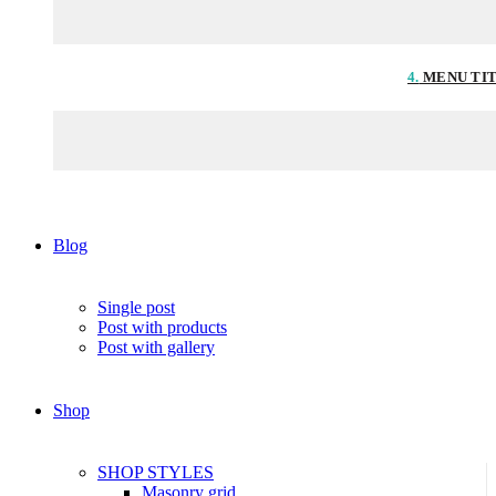
4.
MENU TI
Blog
Single post
Post with products
Post with gallery
Shop
SHOP STYLES
Masonry grid