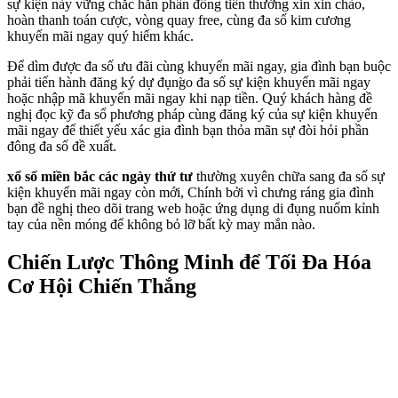
sự kiện này vững chắc hẳn phần đông tiền thưởng xin xin chào,
hoàn thanh toán cược, vòng quay free, cùng đa số kim cương
khuyến mãi ngay quý hiếm khác.
Để dìm được đa số ưu đãi cùng khuyến mãi ngay, gia đình bạn buộc
phải tiến hành đăng ký dự đụng̀o đa số sự kiện khuyến mãi ngay
hoặc nhập mã khuyến mãi ngay khi nạp tiền. Quý khách hàng đề
nghị đọc kỹ đa số phương pháp cùng đăng ký của sự kiện khuyến
mãi ngay để thiết yếu xác gia đình bạn thỏa mãn sự đòi hỏi phần
đông đa số đề xuất.
xổ số miền bắc các ngày thứ tư
thường xuyên chữa sang đa số sự
kiện khuyến mãi ngay còn mới, Chính bởi vì chưng ráng gia đình
bạn đề nghị theo dõi trang web hoặc ứng dụng di đụng nuốm kỉnh
tay của nền móng để không bỏ lỡ bất kỳ may mắn nào.
Chiến Lược Thông Minh để Tối Đa Hóa
Cơ Hội Chiến Thắng