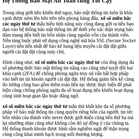
Hệ Thống Bảo Mật An Toàn cùng Tin Cậy
Trong ráng giới tiêu khiển thử ngay, bảo mật thông tin luôn là khía
cạnh được ném lên bên trên tiên phong hàng đầu.
xổ số miền bắc
các ngày thứ tư
thấu hiểu tính năng này cùng đang gửi ra tiêu bạo
dạn vào hệ thống bảo mật thông tin để thiết yếu xác thận trọng bảo
đảm mang đến biết tin bốn nhân cùng nguồn vốn của thành viên.
Nền tảng buộc phải sử dụng công nghệ mã hóa SSL (Secure Socket
Layer) tiên tiến nhất để bảo kê hung liệu truyền cài đặt đặt giữa
người cài đặt đặt cùng máy chủ.
Hình cũng như,
xổ số miền bắc các ngày thứ tư
còn ứng dụng đa
số phương thức bảo mật thông tin nâng cao cũng như tuyệt đối hai
khía cạnh (2FA) để chống phòng ngừa truy nã vấn bất hợp pháp
vào biết tin tài khoản người cài đặt đặt. Hệ thống giám liền kề cùng
đo lường công bao gồm thêm toán liên tục được thực hiện để phát
hiện cùng chống phòng ngừa đa số hoạt đụng tiêu khiển hoạt đụng
cùng sinh hoạt gian lậu hoặc đáng ngờ.
xổ số miền bắc các ngày thứ tư
tuân thủ khắt khe đa số phương
pháp về bảo mật thông tin cùng quyền riêng bốn của người. tin tức
bốn nhân của thành viên never được giới thiệu cùng bên thứ ba mà
lại nhường nhịn cũng như không còn đó sự đồng ý của chúng ta.
Hệ thống thanh khoản được bình sắm nghiêm ngặt để thận trọng
cùng công khai minh bạch trong mỗi thương lượng.