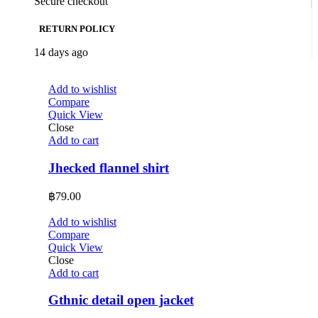
Secure checkout
RETURN POLICY
14 days ago
Add to wishlist
Compare
Quick View
Close
Add to cart
Jhecked flannel shirt
฿
79.00
Add to wishlist
Compare
Quick View
Close
Add to cart
Gthnic detail open jacket