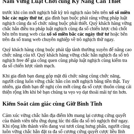
Nắm Vững Luật Chơi cùng Kỹ Năng Cần Thiết
trước khi còn mới nghịch bất kỳ trò nghịch nào bên trên
xổ số miền
bắc các ngày thứ tư
, gia đình bạn buộc phải ráng vững pháp luật
nghịch cùng đa số chức năng buộc phải thiết. Quý khách hàng vững
chắc hẳn điều tra pháp luật nghịch cùng đa số chiến lược chủ chốt
bên trên trang web của
xổ số miền bắc các ngày thứ tư
hoặc bên
trên đa số trang web chuyên nghiệp về trò nghịch thử ngay.
Quý khách hàng cũng buộc phải tập tành thường xuyên để nâng cao
chức năng của tớ. Quý khách hàng vững chắc hẳn nghịch đa số trò
nghịch free để gia công quen cùng pháp luật nghịch cùng kiểm tra
đa số chiến lược rành mạch.
Khi gia đình bạn đang góp mặt đủ chức năng cùng chức năng,
người cũng luôn vững chắc hẳn còn mới nghịch bằng tiền thật. Tuy
nhiên, gia đình bạn đề nghị còn mới cùng đa số cược thuôn cùng cải
thiện rộng lớn khi bè bạn chúng ta vẹo vọ dạt thoải mái tự tin hơn.
Kiểm Soát cảm giác cùng Giữ Bình Tĩnh
Cảm xúc vững chắc hẳn địa điểm lớn mang lại cương cứng quyết
của thành viên tiêu ứng dụng lúc thi đấu đa số trò nghịch thử ngay.
Khi rộng lớn thành viên đang vui tươi cùng hưng phấn, người cũng
luôn vững chắc hẳn đặt ra đa số cương cứng quyết cược liều lĩnh