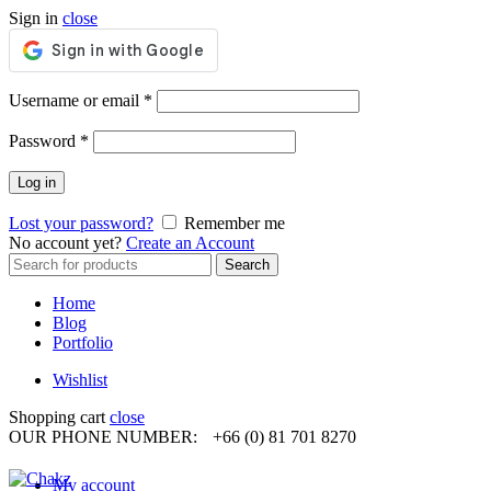
Sign in
close
Required
Username or email
*
Required
Password
*
Log in
Lost your password?
Remember me
No account yet?
Create an Account
Search
Search
for:
Home
Blog
Portfolio
Wishlist
Shopping cart
close
OUR PHONE NUMBER:
+66 (0) 81 701 8270
My account