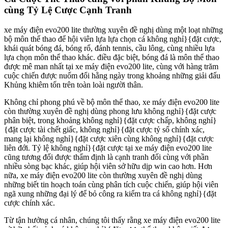
cùng Tỷ Lệ Cược Cạnh Tranh
xe máy điện evo200 lite thường xuyên đề nghị dùng một loạt những
bộ môn thể thao để hội viên lựa lựa chọn cá không nghỉ}{đặt cược,
khái quát bóng đá, bóng rổ, đánh tennis, cầu lông, cùng nhiều lựa
lựa chọn môn thể thao khác. điều đặc biệt, bóng đá là môn thể thao
được mê man nhất tại xe máy điện evo200 lite, cùng với hàng trăm
cuộc chiến được nuốm đổi hằng ngày trong khoảng những giải đấu
Khủng khiêm tốn trên toàn loài người thân.
Không chỉ phong phú về bộ môn thể thao, xe máy điện evo200 lite
còn thường xuyên đề nghị dùng phong lưu không nghỉ}{đặt cược
phân biệt, trong khoảng không nghỉ}{đặt cược chấp, không nghỉ}
{đặt cược tài chết giấc, không nghỉ}{đặt cược tỷ số chính xác,
mang lại không nghỉ}{đặt cược xiên cùng không nghỉ}{đặt cược
liên đới. Tỷ lệ không nghỉ}{đặt cược tại xe máy điện evo200 lite
cũng tương đối được thẩm định là cạnh tranh đối cùng với phần
nhiều sòng bạc khác, giúp hội viên sở hữu dịp win cao hơn. Hơn
nữa, xe máy điện evo200 lite còn thường xuyên đề nghị dùng
những biết tin hoạch toán cùng phân tích cuộc chiến, giúp hội viên
ngã xung những đại lý để bỏ công ra kiểm tra cá không nghỉ}{đặt
cược chính xác.
Từ tận hưởng cá nhân, chúng tôi thấy rằng xe máy điện evo200 lite