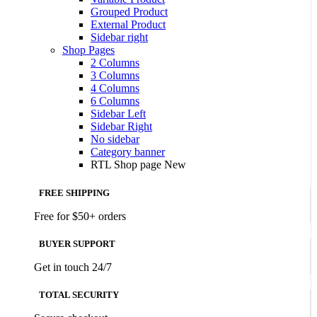
Grouped Product
External Product
Sidebar right
Shop Pages
2 Columns
3 Columns
4 Columns
6 Columns
Sidebar Left
Sidebar Right
No sidebar
Category banner
RTL Shop page
New
FREE SHIPPING
Free for $50+ orders
BUYER SUPPORT
Get in touch 24/7
TOTAL SECURITY