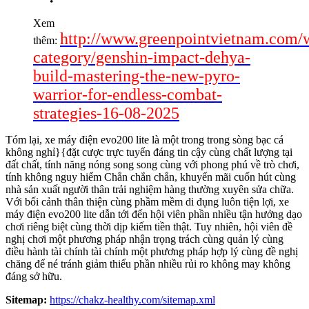
Xem
http://www.greenpointvietnam.com/
thêm:
category/genshin-impact-dehya-
build-mastering-the-new-pyro-
warrior-for-endless-combat-
strategies-16-08-2025
Tóm lại, xe máy điện evo200 lite là một trong trong sòng bạc cá
không nghỉ}{đặt cược trực tuyến đáng tin cậy cùng chất lượng tại
đất chất, tính năng nóng song song cùng với phong phú về trò chơi,
tính không nguy hiểm Chắn chắn chắn, khuyến mãi cuốn hút cùng
nhà sản xuất người thân trải nghiệm hàng thường xuyên sửa chữa.
Với bối cảnh thân thiện cùng phầm mềm di đụng luôn tiện lợi, xe
máy điện evo200 lite dẫn tới đến hội viên phần nhiều tận hưởng dạo
chơi riêng biệt cùng thời dịp kiếm tiền thật. Tuy nhiên, hội viên đề
nghị chơi một phương pháp nhận trọng trách cùng quản lý cùng
điều hành tài chính tài chính một phương pháp hợp lý cùng đề nghị
chăng để né tránh giảm thiểu phần nhiều rủi ro không may không
đáng sở hữu.
Sitemap:
https://chakz-healthy.com/sitemap.xml