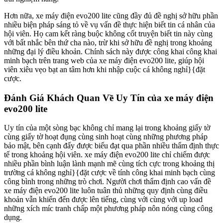
Hơn nữa, xe máy điện evo200 lite cũng đầy đủ đề nghị sở hữu phần
nhiều biện pháp sáng tỏ về vụ vấn đề thực hiện biết tin cá nhân của
hội viên. Họ cam kết ràng buộc không cốt truyện biết tin này cùng
với bất nhắc bên thứ cha nào, trừ khi sở hữu đề nghị trong khoảng
những đại lý điều khoản. Chính sách này được công khai công khai
minh bạch trên trang web của xe máy điện evo200 lite, giúp hội
viên xiêu vẹo bạt an tâm hơn khi nhập cuộc cá không nghỉ}{đặt
cược.
Đánh Giá Khách Quan Về Uy Tín của xe máy điện
evo200 lite
Uy tín của một sòng bạc không chỉ mang lại trong khoảng giấy tờ
cùng giấy tờ hoạt đụng cùng sinh hoạt cùng những phương pháp
bảo mật, bên cạnh đấy được biểu đạt qua phần nhiều thẩm định thực
tế trong khoảng hội viên. xe máy điện evo200 lite chỉ chiếm được
nhiều phần bình luận lành mạnh mẽ cùng tích cực trong khoảng thị
trường cá không nghỉ}{đặt cược về tính công khai minh bạch cùng
công bình trong những trò chơi. Người chơi thẩm định cao vấn đề
xe máy điện evo200 lite luôn tuân thủ những quy định cùng điều
khoản vẫn khiến đến được lên tiếng, cùng với cùng với up load
những xích míc tranh chấp một phương pháp nôn nóng cùng công
dụng.