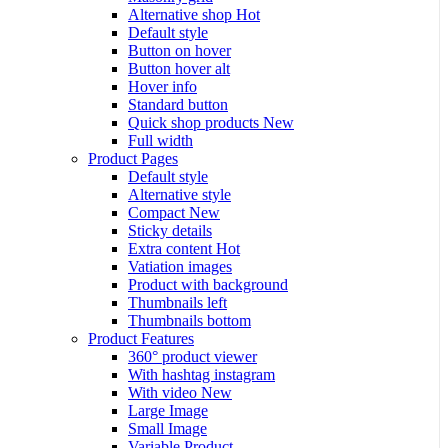
Alternative shop
Hot
Default style
Button on hover
Button hover alt
Hover info
Standard button
Quick shop products
New
Full width
Product Pages
Default style
Alternative style
Compact
New
Sticky details
Extra content
Hot
Vatiation images
Product with background
Thumbnails left
Thumbnails bottom
Product Features
360° product viewer
With hashtag instagram
With video
New
Large Image
Small Image
Variable Product