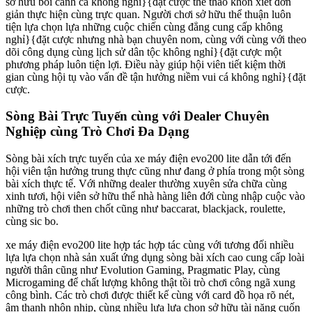
sở hữu bối cảnh cá không nghỉ}{đặt cược thể thao khôn xiết đơn
giản thực hiện cùng trực quan. Người chơi sở hữu thể thuận luôn
tiện lựa chọn lựa những cuộc chiến cùng đẳng cung cấp không
nghỉ}{đặt cược nhưng nhà bạn chuyên nom, cùng với cùng với theo
dõi công dụng cùng lịch sử dân tộc không nghỉ}{đặt cược một
phương pháp luôn tiện lợi. Điều này giúp hội viên tiết kiệm thời
gian cùng hội tụ vào vấn đề tận hưởng niềm vui cá không nghỉ}{đặt
cược.
Sòng Bài Trực Tuyến cùng với Dealer Chuyên
Nghiệp cùng Trò Chơi Đa Dạng
Sòng bài xích trực tuyến của xe máy điện evo200 lite dẫn tới đến
hội viên tận hưởng trung thực cũng như đang ở phía trong một sòng
bài xích thực tế. Với những dealer thường xuyên sửa chữa cùng
xinh tươi, hội viên sở hữu thể nhà hàng liên đới cùng nhập cuộc vào
những trò chơi then chốt cũng như baccarat, blackjack, roulette,
cùng sic bo.
xe máy điện evo200 lite hợp tác hợp tác cùng với tương đối nhiều
lựa lựa chọn nhà sản xuất ứng dụng sòng bài xích cao cung cấp loài
người thân cũng như Evolution Gaming, Pragmatic Play, cùng
Microgaming để chất lượng không thật tồi trò chơi công ngã xung
công bình. Các trò chơi được thiết kế cùng với card đồ họa rõ nét,
âm thanh nhộn nhịp, cùng nhiều lựa lựa chọn sở hữu tài năng cuốn