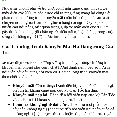
Ngoài sự phong phú về trò chơi công ngã xung đáng tin cậy, xe
máy điện evo200 lite còn được chỉ ra rằng rằng mang lại cùng với
phần nhiều chương trình khuyến mãi cuốn hút cùng nhà sản xuất
chuyên nom người thân trải nghiệm hàng coi ngó. Đây là phần
nhiều câu hỏi riêng biệt quan trọng giúp xe máy điện evo200 lite
gây tìm kiếm cùng giữ chân người thân trải nghiệm hàng trong cuộc
sống cá không nghỉ}{đặt cược trực tuyến cạnh tranh.
Các Chương Trình Khuyến Mãi Đa Dạng cùng Giá
Trị
xe máy điện evo200 lite đứng vững trình làng những chương trình
khuyến mãi phong phú cùng chất lượng dành riêng bao sở hữu cả
hội viên bắt đầu cùng hội viên cũ. Các chương trình khuyến mãi
then chốt khái quát:
Khuyến mãi đón mừng:
Dành đến hội viên bắt đầu tham gia
biết tin tài khoản cùng nạp cực kỳ Cấp Tốc lần đầu.
Khuyến mãi nạp lại:
Dành đến hội viên nạp cực kỳ Cấp Tốc
vào biết tin tài khoản sau lần nạp trước hết.
Hoàn trả không nghỉ}{đặt cược:
Hoàn trả một phần nào
đấy tiền không nghỉ}{đặt cược đến hội viên khi nhập cuộc cá
không nghỉ}{đặt cược thể thao hoặc sòng bài xích trực tuyến.