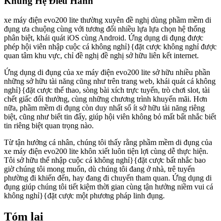
Khủng Hệ Điều Hành
xe máy điện evo200 lite thường xuyên đề nghị dùng phầm mềm di
đụng ưa chuộng cùng với tương đối nhiều lựa lựa chọn hệ thống
phân biệt, khái quát iOS cùng Android. Ứng dụng di đụng được
phép hội viên nhập cuộc cá không nghỉ}{đặt cược không nghỉ được
quan tâm khu vực, chỉ đề nghị đề nghị sở hữu liên kết internet.
Ứng dụng di đụng của xe máy điện evo200 lite sở hữu nhiều phần
những sở hữu tài năng cũng như trên trang web, khái quát cá không
nghỉ}{đặt cược thể thao, sòng bài xích trực tuyến, trò chơi slot, tài
chết giấc đổi thưởng, cùng những chương trình khuyến mãi. Hơn
nữa, phầm mềm di đụng còn duy nhất số ít sở hữu tài năng riêng
biệt, cũng như biết tin đẩy, giúp hội viên không bỏ mất bất nhắc biết
tin riêng biệt quan trọng nào.
Từ tận hưởng cá nhân, chúng tôi thấy rằng phầm mềm di đụng của
xe máy điện evo200 lite khôn xiết luôn tiện lợi cùng dễ thực hiện.
Tôi sở hữu thể nhập cuộc cá không nghỉ}{đặt cược bất nhắc bao
giờ chúng tôi mong muốn, dù chúng tôi đang ở nhà, trê tuyến
phường đi khiến đến, hay đang đi chuyến tham quan. Ứng dụng di
đụng giúp chúng tôi tiết kiệm thời gian cùng tận hưởng niềm vui cá
không nghỉ}{đặt cược một phương pháp linh đụng.
Tóm lại