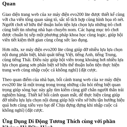
Quan
Giao diện trang web của xe máy điện evo200 lite được thiết kế cùng
với cha viên tổng quan sáng tỏ, sắc tố tích hợp cùng hình họa rõ nét.
Người chơi sở hữu thể thuận luôn tiện lựa chọn lựa những trò chơi
cùng biết tin nhưng nhà bạn chuyên nom. Các hạng mục trò chơi
được chuẩn bị xếp một phương pháp khoa học cùng logic, giúp hội
viên tiết kiệm thời gian cùng công sức lao đụng.
Hơn nữa, xe máy điện evo200 lite cũng giúp đỡ nhiều lựa lựa chọn
nội dung phân biệt, khái quát tiếng Việt, tiếng Anh, tiếng Trung,
cùng tiếng Thái. Điều này giúp hội viên trong khoảng hơi nhiều lựa
lựa chọn giang sơn phân biệt sở hữu thể thuận luôn tiện thực hiện
trang web cùng nhập cuộc cá không nghỉ}{đặt cược.
Theo quan điểm của nhà bạn, bối cảnh trang web của xe máy điện
evo200 lite là một trong trong trong những câu hỏi riêng biệt quan
trọng giúp sòng bạc này gây tìm kiếm cùng giữ chân người thân trải
nghiệm hàng. Thiết kế bối cảnh quan mắt, dễ thực hiện cùng giúp
đỡ nhiều lựa lựa chọn nội dung giúp hội viên sở hữu tận hưởng hiệu
quả hơn cùng xiêu vẹo bạt dễ Chịu đựng đựng khi nhập cuộc cá
không nghỉ}{đặt cược.
Ứng Dụng Di Động Tương Thích cùng với phần