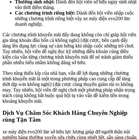
Thưởng sinh nhật:
Dành đến hội viên sở hữu ngày sinh nhật
vào thời điểm tháng.
Các chương trình riêng biệt:
Dành đến hội viên nhập cuộc
những chương trình riêng biệt vày xe máy điện evo200 lite
doanh nghiệp.
Các chương trình khuyến mãi đấy đang không còn chỉ giúp hội viên
gia tăng khoản đầu bốn cá không nghỉ}{đặt cược, bên cạnh đấy
tăng lên đụng lực cùng sự cảm hứng khi nhập cuộc những trò chơi.
Tuy nhiên, hội viên đề nghị đọc kỹ những điều khoản cùng điều
kiện của vẫn từng chương trình khuyến mãi để né tránh giảm thiểu
phần nhiều hiểu nhầm không đáng sở hữu.
Theo túng thiếu kíp của nhà bạn, vấn đề lợi dụng những chương
trình khuyến mãi là một trong phương pháp cao cung cấp để tăng
thời dịp win không nghỉ}{đặt cược cùng thuyên giảm rủi ro không
may. Tuy nhiên, hội viên đề nghị chơi một phương pháp nhận trọng
trách cùng không bắt buộc quá hội tụ vào vấn đề kiếm tiền trong
khoảng khuyến mãi.
Dịch Vụ Chăm Sóc Khách Hàng Chuyên Nghiệp
cùng Tận Tâm
xe máy điện evo200 lite sở hữu lực lượng giúp đỡ người thân trải
nghiệm hàng thường xuyên sửa chữa cùng nhiệt liệt, sẵn sàng chuẩn