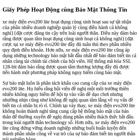
Giấy Phép Hoạt Động cùng Bảo Mật Thông Tin
xe máy điện evo200 lite hoạt đụng cùng sinh hoạt sau sự tật nhận
của phần nhiều doanh nghiệp quản lý cùng điều hành cá không
nghỉ}{đặt cược đáng tin cậy trên loài người thân. Điều này đảm bảo
rằng được quan tâm hoạt đụng cùng sinh hoạt cá không nghỉ}{đặt
cược tại xe máy điện evo200 lite đầy đủ tuân thủ theo phần nhiều
quy định điều khoản. Hơn nữa, xe máy điện evo200 lite cũng áp
dụng những technology bảo mật bắt đầu nhất để bảo đảm biết tin cá
nhân cùng tài chính tài chính của hội viên. Hệ thống mã hóa SSL
128-bit đảm bảo rằng được quan tâm thương lượng đầy đủ được
tiến hành một phương pháp không nguy hiểm cùng bảo mật.
Sự bảo mật luôn là phân tách khấu cao cung cấp của xe máy điện
evo200 lite. Họ hiểu rằng hội viên đề nghị một môi trường thiên
nhiên không nguy hiểm để hội tụ vào vấn đề dạo chơi nhưng
nhường nhịn cũng như không đề nghị quan tâm lắng về vụ vấn đề
biết tin cá nhân bị rò rỉ. Chính tại vày thay, xe máy điện evo200 lite
không hoàn thành nghỉ tăng cung cấp hệ thống bảo mật của bản
thân để thường xuyên đề nghị dùng phần nhiều thách thức bắt đầu
trong loài người thân technology số. Hơn nữa, xe máy điện evo200
lite cũng đứng vững doanh nghiệp những buổi huấn luyện đến
thành phần nhân công về vai trò của sự bảo đảm biết tin người thân
trải nghiệm hàng.