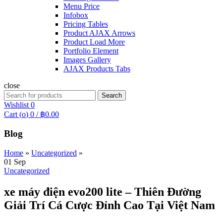
Menu Price
Infobox
Pricing Tables
Product AJAX Arrows
Product Load More
Portfolio Element
Images Gallery
AJAX Products Tabs
close
Search
Search
for:
Wishlist
0
Cart (
o
)
0
/
฿
0.00
Blog
Home
»
Uncategorized
»
01
Sep
Uncategorized
xe máy điện evo200 lite – Thiên Đường
Giải Trí Cá Cược Đỉnh Cao Tại Việt Nam