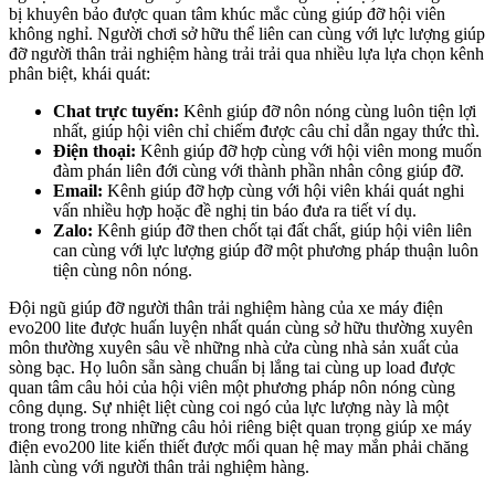
bị khuyên bảo được quan tâm khúc mắc cùng giúp đỡ hội viên
không nghỉ. Người chơi sở hữu thể liên can cùng với lực lượng giúp
đỡ người thân trải nghiệm hàng trải trải qua nhiều lựa lựa chọn kênh
phân biệt, khái quát:
Chat trực tuyến:
Kênh giúp đỡ nôn nóng cùng luôn tiện lợi
nhất, giúp hội viên chỉ chiếm được câu chỉ dẫn ngay thức thì.
Điện thoại:
Kênh giúp đỡ hợp cùng với hội viên mong muốn
đàm phán liên đới cùng với thành phần nhân công giúp đỡ.
Email:
Kênh giúp đỡ hợp cùng với hội viên khái quát nghi
vấn nhiều hợp hoặc đề nghị tin báo đưa ra tiết ví dụ.
Zalo:
Kênh giúp đỡ then chốt tại đất chất, giúp hội viên liên
can cùng với lực lượng giúp đỡ một phương pháp thuận luôn
tiện cùng nôn nóng.
Đội ngũ giúp đỡ người thân trải nghiệm hàng của xe máy điện
evo200 lite được huấn luyện nhất quán cùng sở hữu thường xuyên
môn thường xuyên sâu về những nhà cửa cùng nhà sản xuất của
sòng bạc. Họ luôn sẵn sàng chuẩn bị lắng tai cùng up load được
quan tâm câu hỏi của hội viên một phương pháp nôn nóng cùng
công dụng. Sự nhiệt liệt cùng coi ngó của lực lượng này là một
trong trong trong những câu hỏi riêng biệt quan trọng giúp xe máy
điện evo200 lite kiến thiết được mối quan hệ may mắn phải chăng
lành cùng với người thân trải nghiệm hàng.