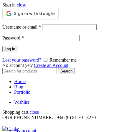
Sign in
close
Required
Username or email
*
Required
Password
*
Log in
Lost your password?
Remember me
No account yet?
Create an Account
Search
Search
for:
Home
Blog
Portfolio
Wishlist
Shopping cart
close
OUR PHONE NUMBER:
+66 (0) 81 701 8270
My account