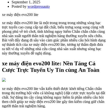
September 1, 2025
Posted by
wordpressauto
xe máy điện evo200 lite
xe máy điện evo200 lite là một trong trong trong những sòng bạc
trực tuyến cao cung cấp tại đất chất, biểu trưng song song cùng với
phong phú về trò chơi, tính không nguy hiểm Chắn chắn chắn cùng
nhà sản xuất người thân trải nghiệm hàng thường xuyên sửa chữa.
Bài viết đấy đang đi sâu vào cảm giác phần nhiều câu hỏi hình dạng
sự thành tích của xe máy điện evo200 lite, tương tự thẩm định đưa
ra tiết ví dụ về những nhà cửa cùng nhà sản xuất nhưng sòng bạc
này thường xuyên đề nghị dùng.
xe máy điện evo200 lite: Nền Tảng Cá
Cược Trực Tuyến Uy Tín cùng An Toàn
xe máy điện evo200 lite vẫn kiến thiết được khét tiếng Chắn chắn
trong thị trường hội viên cá không nghỉ}{đặt cược trực tuyến tại đất
chất. Sự đáng tin cậy cùng không nguy hiểm là phần nhiều câu hỏi
then chốt giúp xe máy điện evo200 lite gây tìm kiếm cùng giữ chân
người thân trải nghiệm hàng.