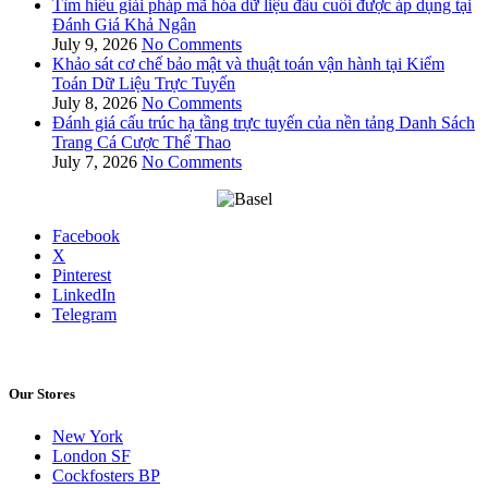
Tìm hiểu giải pháp mã hóa dữ liệu đầu cuối được áp dụng tại
Đánh Giá Khả Ngân
July 9, 2026
No Comments
Khảo sát cơ chế bảo mật và thuật toán vận hành tại Kiểm
Toán Dữ Liệu Trực Tuyến
July 8, 2026
No Comments
Đánh giá cấu trúc hạ tầng trực tuyến của nền tảng Danh Sách
Trang Cá Cược Thể Thao
July 7, 2026
No Comments
Facebook
X
Pinterest
LinkedIn
Telegram
Our Stores
New York
London SF
Cockfosters BP