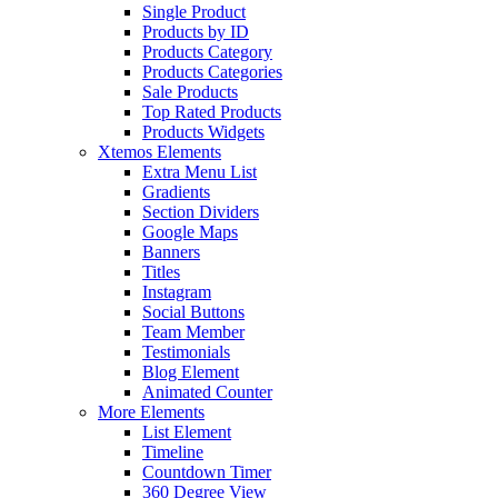
Single Product
Products by ID
Products Category
Products Categories
Sale Products
Top Rated Products
Products Widgets
Xtemos Elements
Extra Menu List
Gradients
Section Dividers
Google Maps
Banners
Titles
Instagram
Social Buttons
Team Member
Testimonials
Blog Element
Animated Counter
More Elements
List Element
Timeline
Countdown Timer
360 Degree View