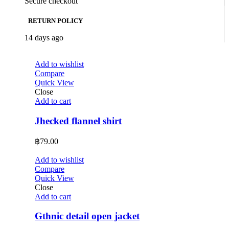
Secure checkout
RETURN POLICY
14 days ago
Add to wishlist
Compare
Quick View
Close
Add to cart
Jhecked flannel shirt
฿
79.00
Add to wishlist
Compare
Quick View
Close
Add to cart
Gthnic detail open jacket