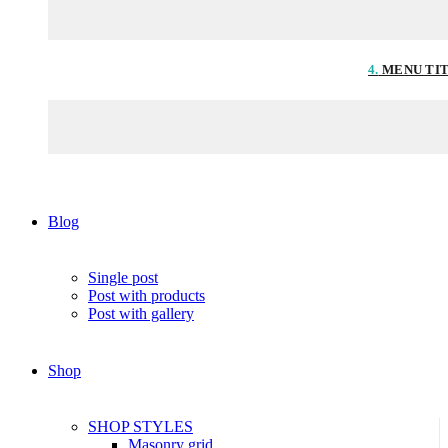
4.
MENU TI
Blog
Single post
Post with products
Post with gallery
Shop
SHOP STYLES
Masonry grid