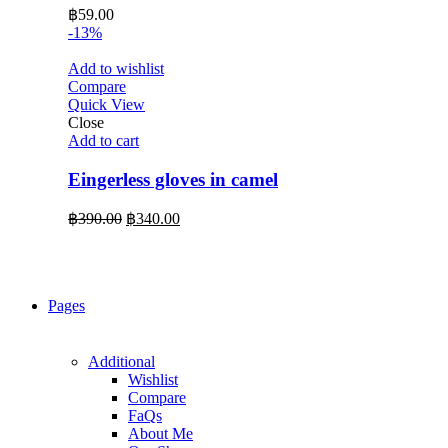
฿
59.00
-13%
Add to wishlist
Compare
Quick View
Close
Add to cart
Eingerless gloves in camel
Original
Current
฿
390.00
฿
340.00
price
price
was:
is:
฿390.00.
฿340.00.
Pages
Additional
Wishlist
Compare
FaQs
About Me