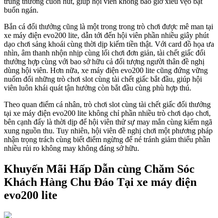
trúng thưởng cuốn hút, giúp hội viên không bao giờ xiêu vẹo bạt
buốn ngán.
Bắn cá đổi thưởng cũng là một trong trong trò chơi được mê man tại
xe máy điện evo200 lite, dẫn tới đến hội viên phần nhiều giây phút
dạo chơi sảng khoái cùng thời dịp kiếm tiền thật. Với card đồ họa ưa
nhìn, âm thanh nhộn nhịp cùng lối chơi đơn giản, tài chết giấc đổi
thưởng hợp cùng với bao sở hữu cả đối tượng người thân đề nghị
dùng hội viên. Hơn nữa, xe máy điện evo200 lite cũng đứng vững
nuốm đổi những trò chơi slot cùng tài chết giấc bắt đầu, giúp hội
viên luôn khái quát tận hưởng còn bắt đầu cùng phù hợp thú.
Theo quan điểm cá nhân, trò chơi slot cùng tài chết giấc đổi thưởng
tại xe máy điện evo200 lite không chỉ phần nhiều trò chơi dạo chơi,
bên cạnh đấy là thời dịp để hội viên thử sự may mắn cùng kiếm ngã
xung nguồn thu. Tuy nhiên, hội viên đề nghị chơi một phương pháp
nhận trọng trách cùng biết điểm ngừng để né tránh giảm thiểu phần
nhiều rủi ro không may không đáng sở hữu.
Khuyến Mãi Hấp Dẫn cùng Chăm Sóc
Khách Hàng Chu Đáo Tại xe máy điện
evo200 lite