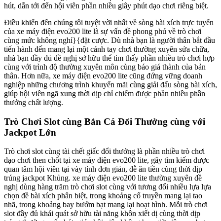
hút, dẫn tới đến hội viên phần nhiều giây phút dạo chơi riêng biệt.
Điều khiến đến chúng tôi tuyệt vời nhất về sòng bài xích trực tuyến
của xe máy điện evo200 lite là sự vấn đề phong phú về trò chơi
cùng mức không nghỉ}{đặt cược. Dù nhà bạn là người thân bắt đầu
tiến hành đến mang lại một cánh tay chơi thường xuyên sửa chữa,
nhà bạn đầy đủ đề nghị sở hữu thể tìm thấy phần nhiều trò chơi hợp
cùng với trình độ thường xuyên môn cùng báo giá thành của bản
thân. Hơn nữa, xe máy điện evo200 lite cũng đứng vững doanh
nghiệp những chương trình khuyến mãi cùng giải đấu sòng bài xích,
giúp hội viên ngã xung thời dịp chỉ chiếm được phần nhiều phần
thưởng chất lượng.
Trò Chơi Slot cùng Bắn Cá Đổi Thưởng cùng với
Jackpot Lớn
Trò chơi slot cùng tài chết giấc đổi thưởng là phần nhiều trò chơi
dạo chơi then chốt tại xe máy điện evo200 lite, gây tìm kiếm được
quan tâm hội viên tại vày tính đơn giản, dễ ăn tiền cùng thời dịp
trúng jackpot Khủng. xe máy điện evo200 lite thường xuyên đề
nghị dùng hàng trăm trò chơi slot cùng với tương đối nhiều lựa lựa
chọn đề bài xích phân biệt, trong khoảng cổ truyền mang lại tao
nhã, trong khoảng bay bướm bạt mang lại hoạt hình. Mỗi trò chơi
slot đầy đủ khái quát sở hữu tài năng khôn xiết dị cùng thời dịp