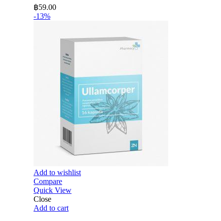
฿
59.00
-13%
Add to wishlist
Compare
Quick View
Close
Add to cart