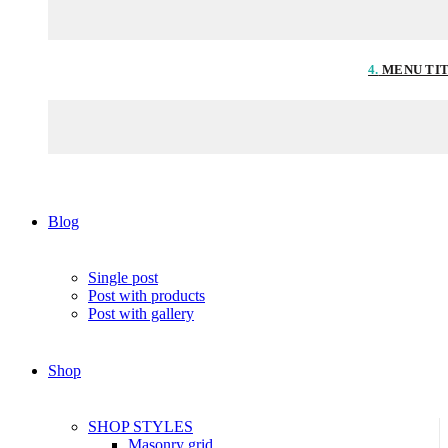
4.
MENU TI
Blog
Single post
Post with products
Post with gallery
Shop
SHOP STYLES
Masonry grid