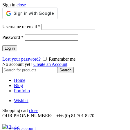
Sign in
close
Required
Username or email
*
Required
Password
*
Log in
Lost your password?
Remember me
No account yet?
Create an Account
Search
Search
for:
Home
Blog
Portfolio
Wishlist
Shopping cart
close
OUR PHONE NUMBER:
+66 (0) 81 701 8270
My account