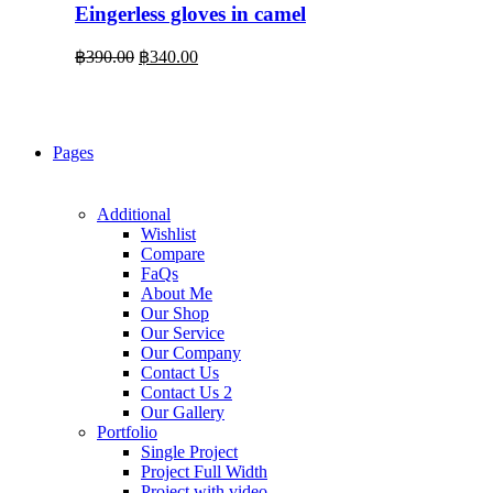
Eingerless gloves in camel
Original
Current
฿
390.00
฿
340.00
price
price
was:
is:
฿390.00.
฿340.00.
Pages
Additional
Wishlist
Compare
FaQs
About Me
Our Shop
Our Service
Our Company
Contact Us
Contact Us 2
Our Gallery
Portfolio
Single Project
Project Full Width
Project with video