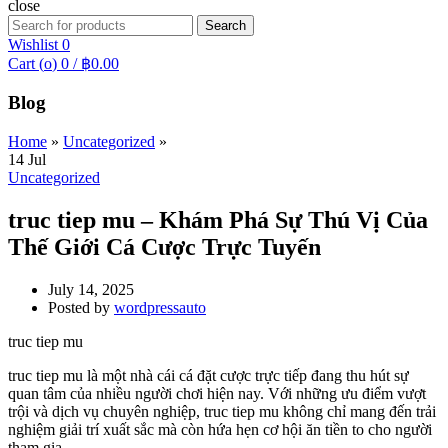
close
Search
Search
for:
Wishlist
0
Cart (
o
)
0
/
฿
0.00
Blog
Home
»
Uncategorized
»
14
Jul
Uncategorized
truc tiep mu – Khám Phá Sự Thú Vị Của
Thế Giới Cá Cược Trực Tuyến
July 14, 2025
Posted by
wordpressauto
truc tiep mu
truc tiep mu là một nhà cái cá đặt cược trực tiếp đang thu hút sự
quan tâm của nhiều người chơi hiện nay. Với những ưu điểm vượt
trội và dịch vụ chuyên nghiệp, truc tiep mu không chỉ mang đến trải
nghiệm giải trí xuất sắc mà còn hứa hẹn cơ hội ăn tiền to cho người
tham gia.