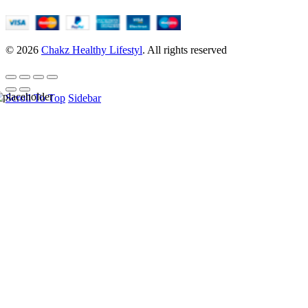
© 2026
Chakz Healthy Lifestyl
. All rights reserved
Scroll To Top
Sidebar
HELLO USER, JOIN
OUR
NEWSLETTER
BASEL &
CO.
Be the first to learn about our latest trends and get
exclusive offers.