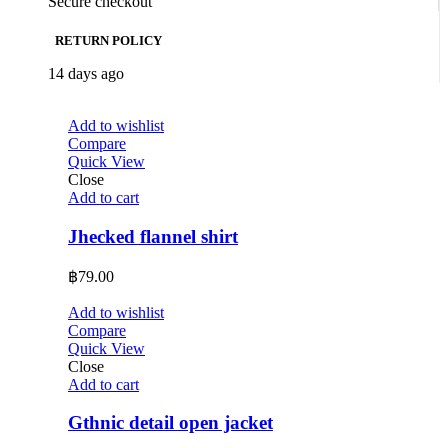
Secure checkout
RETURN POLICY
14 days ago
Add to wishlist
Compare
Quick View
Close
Add to cart
Jhecked flannel shirt
฿
79.00
Add to wishlist
Compare
Quick View
Close
Add to cart
Gthnic detail open jacket