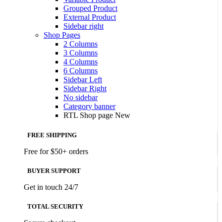
Grouped Product
External Product
Sidebar right
Shop Pages
2 Columns
3 Columns
4 Columns
6 Columns
Sidebar Left
Sidebar Right
No sidebar
Category banner
RTL Shop page
New
FREE SHIPPING
Free for $50+ orders
BUYER SUPPORT
Get in touch 24/7
TOTAL SECURITY