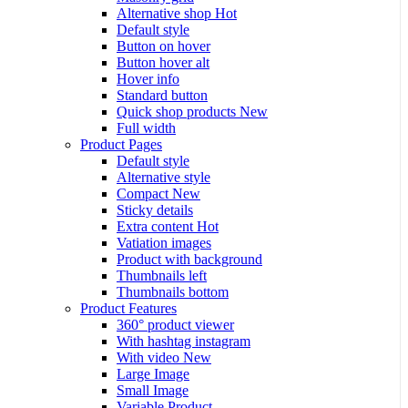
Alternative shop
Hot
Default style
Button on hover
Button hover alt
Hover info
Standard button
Quick shop products
New
Full width
Product Pages
Default style
Alternative style
Compact
New
Sticky details
Extra content
Hot
Vatiation images
Product with background
Thumbnails left
Thumbnails bottom
Product Features
360° product viewer
With hashtag instagram
With video
New
Large Image
Small Image
Variable Product