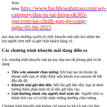
Xem
http://www.bachhoanhattao.com/wp-
thêm:
category/dau-tu-tai-https-ok365-
jpn-com-tai-chinh-gap-go-cong-
nghe-05-06-2025
truc tiep mu thường xuyên tổ chức khuyến mãi siêu hot nhằm thu
hút người chơi mới và giữ chân khách hàng cũ.
Các chương trình khuyến mãi đang diễn ra
Các chương trình khuyến mãi tại truc tiep mu rất phong phú và đa
dạng:
Tiền win amount chào mừng
: Khi bạn tạo tài khoản tài
khoản mới, bạn sẽ nhận được một khoản win amount để bắt
đầu đặt độ.
Khuyến mãi gửi tiền tiền
: Mỗi lần gửi tiền tiền, bạn sẽ được
hưởng thêm phần trăm từ số tiền gửi tiền vào.
Giải thưởng dành cho người chơi xuất sắc
: Người chơi có
thành tích cao có cơ hội nhận những thưởng chào mừng.
Chương trình khuyến mãi không chỉ mang lại lợi ích mà còn làm