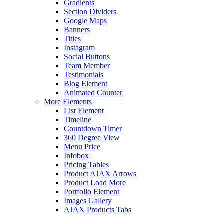
Gradients
Section Dividers
Google Maps
Banners
Titles
Instagram
Social Buttons
Team Member
Testimonials
Blog Element
Animated Counter
More Elements
List Element
Timeline
Countdown Timer
360 Degree View
Menu Price
Infobox
Pricing Tables
Product AJAX Arrows
Product Load More
Portfolio Element
Images Gallery
AJAX Products Tabs