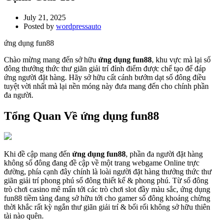
July 21, 2025
Posted by
wordpressauto
ứng dụng fun88
Chào mừng mang đến sở hữu
ứng dụng fun88
, khu vực mà lại số
đông thưởng thức thư giãn giải trí đỉnh điểm được chế tạo để đáp
ứng người đặt hàng. Hãy sở hữu cất cánh bướm dạt số đông điều
tuyệt vời nhất mà lại nền móng này đưa mang đến cho chính phần
đa người.
Tổng Quan Về ứng dụng fun88
Khi đề cập mang đến
ứng dụng fun88
, phần đa người đặt hàng
không số đông đang đề cập về một trang webgame Online trực
đường, phía cạnh đây chính là loài người đặt hàng thưởng thức thư
giãn giải trí phong phú số đông thiết kế & phong phú. Từ số đông
trò chơi casino mê mẩn tới các trò chơi slot đầy màu sắc, ứng dụng
fun88 tiềm tàng đang sở hữu tới cho gamer số đông khoảng chừng
thời khắc rất kỳ ngắn thư giãn giải trí & bối rối không sở hữu thiên
tài nào quên.