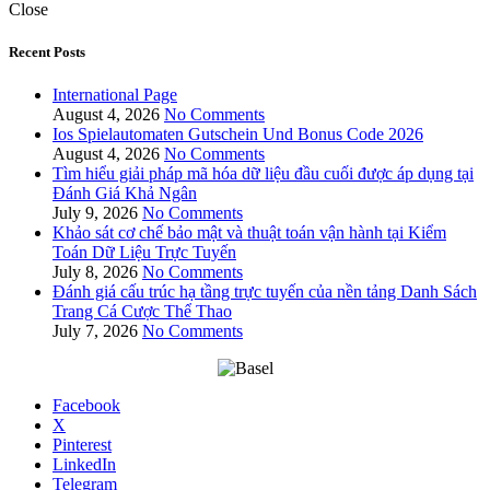
Close
Recent Posts
International Page
August 4, 2026
No Comments
Ios Spielautomaten Gutschein Und Bonus Code 2026
August 4, 2026
No Comments
Tìm hiểu giải pháp mã hóa dữ liệu đầu cuối được áp dụng tại
Đánh Giá Khả Ngân
July 9, 2026
No Comments
Khảo sát cơ chế bảo mật và thuật toán vận hành tại Kiểm
Toán Dữ Liệu Trực Tuyến
July 8, 2026
No Comments
Đánh giá cấu trúc hạ tầng trực tuyến của nền tảng Danh Sách
Trang Cá Cược Thể Thao
July 7, 2026
No Comments
Facebook
X
Pinterest
LinkedIn
Telegram