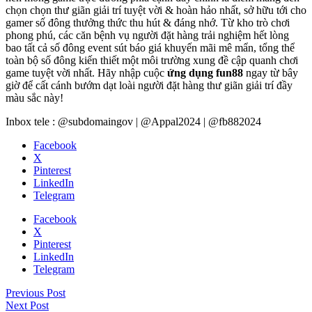
chọn chọn thư giãn giải trí tuyệt vời & hoàn hảo nhất, sở hữu tới cho
gamer số đông thưởng thức thu hút & đáng nhớ. Từ kho trò chơi
phong phú, các căn bệnh vụ người đặt hàng trải nghiệm hết lòng
bao tất cả số đông event sút báo giá khuyến mãi mê mẩn, tổng thể
toàn bộ số đông kiến thiết một môi trường xung đề cập quanh chơi
game tuyệt vời nhất. Hãy nhập cuộc
ứng dụng fun88
ngay từ bây
giờ để cất cánh bướm dạt loài người đặt hàng thư giãn giải trí đầy
màu sắc này!
Inbox tele : @subdomaingov | @Appal2024 | @fb882024
Facebook
X
Pinterest
LinkedIn
Telegram
Facebook
X
Pinterest
LinkedIn
Telegram
Previous Post
Next Post