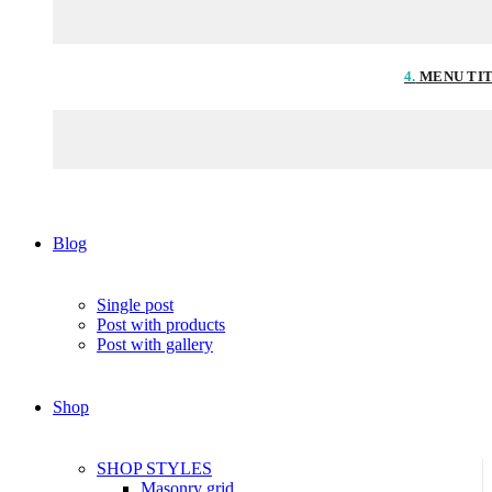
4.
MENU TI
Blog
Single post
Post with products
Post with gallery
Shop
SHOP STYLES
Masonry grid