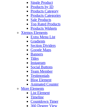
Single Product
Products by ID
Products Category
Products Categories
Sale Products
Top Rated Products
Products Widgets
Xtemos Elements
Extra Menu List
Gradients
Section Dividers
Google Maps
Banners
Titles
Instagram
Social Buttons
Team Member
Testimonials
Blog Element
Animated Counter
More Elements
List Element
Timeline
Countdown Timer
360 Degree View