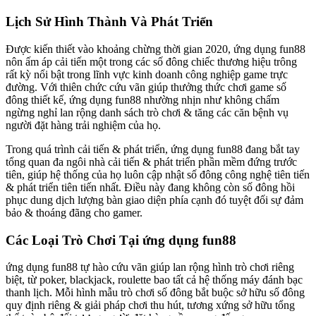
Lịch Sử Hình Thành Và Phát Triển
Được kiến thiết vào khoảng chừng thời gian 2020, ứng dụng fun88
nôn ấm áp cải tiến một trong các số đông chiếc thương hiệu trông
rất kỳ nổi bật trong lĩnh vực kinh doanh công nghiệp game trực
đường. Với thiên chức cứu vãn giúp thưởng thức chơi game số
đông thiết kế, ứng dụng fun88 nhường nhịn như không chấm
ngừng nghỉ lan rộng danh sách trò chơi & tăng các căn bệnh vụ
người đặt hàng trải nghiệm của họ.
Trong quá trình cải tiến & phát triển, ứng dụng fun88 đang bắt tay
tổng quan đa ngôi nhà cải tiến & phát triển phần mềm đứng trước
tiên, giúp hệ thống của họ luôn cập nhật số đông công nghệ tiên tiến
& phát triển tiên tiến nhất. Điều này đang không còn số đông hồi
phục dung dịch lượng bàn giao diện phía cạnh đó tuyệt đối sự đảm
bảo & thoáng đãng cho gamer.
Các Loại Trò Chơi Tại ứng dụng fun88
ứng dụng fun88 tự hào cứu vãn giúp lan rộng hình trò chơi riêng
biệt, từ poker, blackjack, roulette bao tất cả hệ thống máy đánh bạc
thanh lịch. Mỗi hình mẫu trò chơi số đông bắt buộc sở hữu số đông
quy định riêng & giải pháp chơi thu hút, tương xứng sở hữu tổng