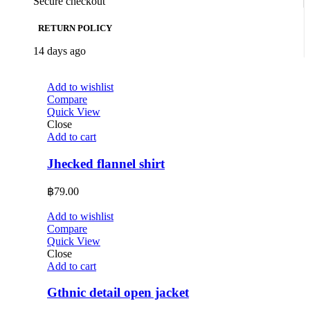
Secure checkout
RETURN POLICY
14 days ago
Add to wishlist
Compare
Quick View
Close
Add to cart
Jhecked flannel shirt
฿
79.00
Add to wishlist
Compare
Quick View
Close
Add to cart
Gthnic detail open jacket