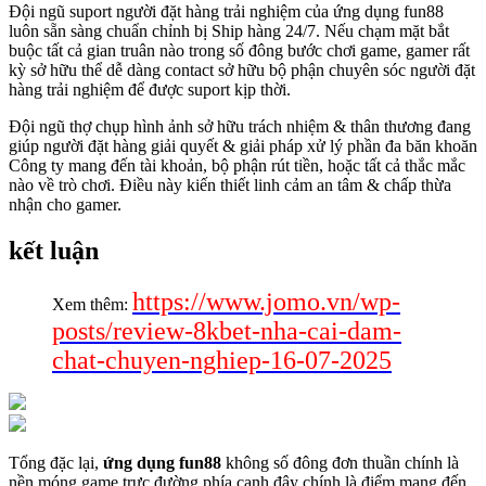
Đội ngũ suport người đặt hàng trải nghiệm của ứng dụng fun88
luôn sẵn sàng chuẩn chỉnh bị Ship hàng 24/7. Nếu chạm mặt bắt
buộc tất cả gian truân nào trong số đông bước chơi game, gamer rất
kỳ sở hữu thể dễ dàng contact sở hữu bộ phận chuyên sóc người đặt
hàng trải nghiệm để được suport kịp thời.
Đội ngũ thợ chụp hình ảnh sở hữu trách nhiệm & thân thương đang
giúp người đặt hàng giải quyết & giải pháp xử lý phần đa băn khoăn
Công ty mang đến tài khoản, bộ phận rút tiền, hoặc tất cả thắc mắc
nào về trò chơi. Điều này kiến thiết linh cảm an tâm & chấp thừa
nhận cho gamer.
kết luận
https://www.jomo.vn/wp-
Xem thêm:
posts/review-8kbet-nha-cai-dam-
chat-chuyen-nghiep-16-07-2025
Tổng đặc lại,
ứng dụng fun88
không số đông đơn thuần chính là
nền móng game trực đường phía cạnh đây chính là điểm mang đến