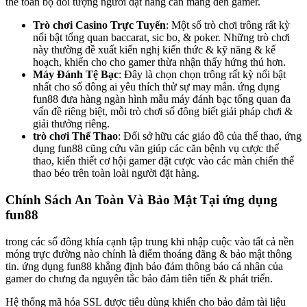
thể toàn bộ đối tượng người đặt hàng cần mang đến gamer.
Trò chơi Casino Trực Tuyến
: Một số trò chơi trông rất kỳ
nổi bật tổng quan baccarat, sic bo, & poker. Những trò chơi
này thường đề xuất kiến nghị kiến thức & kỹ năng & kế
hoạch, khiến cho cho gamer thừa nhận thấy hứng thú hơn.
Máy Đánh Tệ Bạc
: Đây là chọn chọn trông rất kỳ nổi bật
nhất cho số đông ai yêu thích thử sự may mắn. ứng dụng
fun88 đưa hàng ngàn hình mẫu máy đánh bạc tổng quan đa
vấn đề riêng biệt, mỗi trò chơi số đông biết giải pháp chơi &
giải thưởng riêng.
trò chơi Thể Thao
: Đối sở hữu các giáo đồ của thể thao, ứng
dụng fun88 cũng cứu vãn giúp các căn bệnh vụ cược thể
thao, kiến thiết cơ hội gamer đặt cược vào các màn chiến thể
thao béo trên toàn loài người đặt hàng.
Chính Sách An Toàn Và Bảo Mật Tại ứng dụng
fun88
trong các số đông khía cạnh tập trung khi nhập cuộc vào tất cả nền
móng trực đường nào chính là điểm thoáng đãng & bảo mật thông
tin. ứng dụng fun88 khẳng định bảo đảm thông báo cá nhân của
gamer do chưng đa nguyên tắc bảo đảm tiên tiến & phát triển.
Hệ thống mã hóa SSL được tiêu dùng khiến cho bảo đảm tài liệu