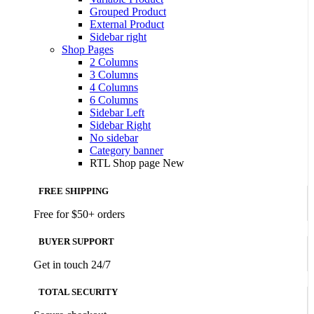
Grouped Product
External Product
Sidebar right
Shop Pages
2 Columns
3 Columns
4 Columns
6 Columns
Sidebar Left
Sidebar Right
No sidebar
Category banner
RTL Shop page
New
FREE SHIPPING
Free for $50+ orders
BUYER SUPPORT
Get in touch 24/7
TOTAL SECURITY