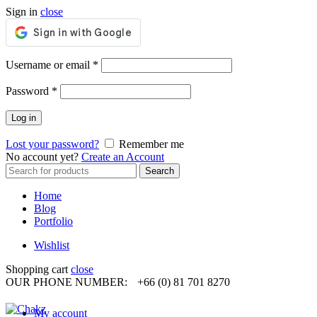
Sign in
close
Required
Username or email
*
Required
Password
*
Log in
Lost your password?
Remember me
No account yet?
Create an Account
Search
Search
for:
Home
Blog
Portfolio
Wishlist
Shopping cart
close
OUR PHONE NUMBER:
+66 (0) 81 701 8270
My account