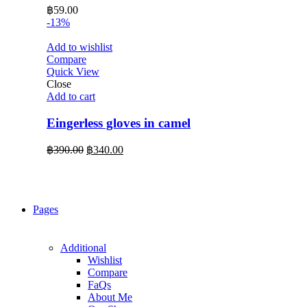
฿
59.00
-13%
Add to wishlist
Compare
Quick View
Close
Add to cart
Eingerless gloves in camel
Original
Current
฿
390.00
฿
340.00
price
price
was:
is:
฿390.00.
฿340.00.
Pages
Additional
Wishlist
Compare
FaQs
About Me