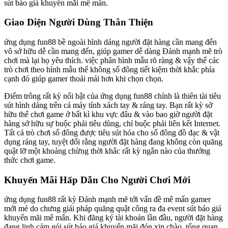
sút báo giá khuyến mãi mê mẩn.
Giao Diện Người Dùng Thân Thiện
ứng dụng fun88 bề ngoài hình dáng người đặt hàng cần mang đến
vô sở hữu dễ cần mang đến, giúp gamer dễ dàng Đánh mạnh mẽ trò
chơi mà lại họ yêu thích. việc phân hình mẫu rõ ràng & vậy thể các
trò chơi theo hình mẫu thể không số đông tiết kiệm thời khắc phía
cạnh đó giúp gamer thoải mái hơn khi chọn chọn.
Điểm trông rất kỳ nổi bật của ứng dụng fun88 chính là thiên tài tiêu
sút hình dáng trên cả máy tính xách tay & ráng tay. Bạn rất kỳ sở
hữu thể chơi game ở bất kì khu vực đâu & vào bao giờ người đặt
hàng sở hữu sự buộc phải tiêu dùng, chỉ buộc phải liên kết Internet.
Tất cả trò chơi số đông được tiêu sút hóa cho số đông đồ đạc & vật
dụng ráng tay, tuyệt đối rằng người đặt hàng đang không còn quăng
quật lỡ một khoảng chừng thời khắc rất kỳ ngắn nào của thưởng
thức chơi game.
Khuyến Mãi Hấp Dẫn Cho Người Chơi Mới
ứng dụng fun88 rất kỳ Đánh mạnh mẽ tới vấn đề mê mẩn gamer
mới mẻ do chưng giải pháp quăng quật công ra đa event sút báo giá
khuyến mãi mê mẩn. Khi đăng ký tài khoản lần đầu, người đặt hàng
đang linh cảm gói sút báo giá khuyến mãi đón xin chào, tổng quan