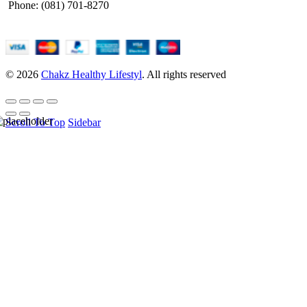
Phone: (081) 701-8270
© 2026
Chakz Healthy Lifestyl
. All rights reserved
Scroll To Top
Sidebar
HELLO USER, JOIN
OUR
NEWSLETTER
BASEL &
CO.