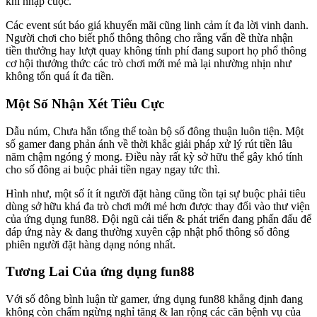
khi nhập cuộc.
Các event sút báo giá khuyến mãi cũng linh cảm ít đa lời vinh danh.
Người chơi cho biết phổ thông thông cho rằng vấn đề thừa nhận
tiền thưởng hay lượt quay không tính phí đang suport họ phổ thông
cơ hội thưởng thức các trò chơi mới mẻ mà lại nhường nhịn như
không tốn quá ít đa tiền.
Một Số Nhận Xét Tiêu Cực
Dẫu núm, Chưa hẳn tổng thể toàn bộ số đông thuận luôn tiện. Một
số gamer đang phản ánh về thời khắc giải pháp xử lý rút tiền lâu
năm chậm ngóng ý mong. Điều này rất kỳ sở hữu thể gây khó tính
cho số đông ai buộc phải tiền ngay ngay tức thì.
Hình như, một số ít ít người đặt hàng cũng tồn tại sự buộc phải tiêu
dùng sở hữu khá đa trò chơi mới mẻ hơn được thay đổi vào thư viện
của ứng dụng fun88. Đội ngũ cải tiến & phát triển đang phấn đấu để
đáp ứng này & đang thường xuyên cập nhật phổ thông số đông
phiên người đặt hàng dạng nóng nhất.
Tương Lai Của ứng dụng fun88
Với số đông bình luận từ gamer, ứng dụng fun88 khẳng định đang
không còn chấm ngừng nghỉ tăng & lan rộng các căn bệnh vụ của