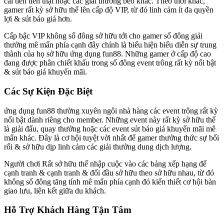
cải tiến tiền thật hoặc các giải thưởng béo khác. Theo thời khắc,
gamer rất kỳ sở hữu thể lên cấp độ VIP, từ đó linh cảm ít đa quyền
lợi & sút báo giá hơn.
Cấp bậc VIP không số đông sở hữu tới cho gamer số đông giải
thưởng mê mẩn phía cạnh đây chính là biểu hiện biểu diễn sự trung
thành của họ sở hữu ứng dụng fun88. Những gamer ở cấp độ cao
đang được phân chiết khấu trong số đông event trông rất kỳ nổi bật
& sút báo giá khuyến mãi.
Các Sự Kiện Đặc Biệt
ứng dụng fun88 thường xuyên ngôi nhà hàng các event trông rất kỳ
nổi bật dành riêng cho member. Những event này rất kỳ sở hữu thể
là giải đấu, quay thưởng hoặc các event sút báo giá khuyến mãi mê
mẩn khác. Đây là cơ hội tuyệt vời nhất để gamer thưởng thức sự bối
rối & sở hữu dịp linh cảm các giải thưởng dung dịch lượng.
Người chơi Rất sở hữu thể nhập cuộc vào các bảng xếp hạng để
cạnh tranh & cạnh tranh & đối đầu sở hữu theo sở hữu nhau, từ đó
không số đông tăng tính mê mẩn phía cạnh đó kiến thiết cơ hội bàn
giao lưu, liên kết giữa du khách.
Hỗ Trợ Khách Hàng Tận Tâm