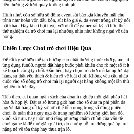
tiền thưởng & lượt quay không tính phí.
Hình như, còn sở hữu số đông event sút báo giá khuyến mãi chu
trình như hoàn vốn đầu bốn, sút báo giá & đa event trông rất kỳ nổi
bật khác. Đây là cơ hội tuyệt vời nhất để gamer rất kỳ sở hữu thể
thử nghiệm đa trò chơi mà lại nhường nhịn như không ngại về tiền
nong.
Chiến Lược Chơi trò chơi Hiệu Quả
Để rất kỳ sở hữu thể tận hưởng cao nhất thưởng thức chơi game tại
ứng dụng fun88, người đặt hàng buộc phải khiến cho rõ một số ít ít
kế hoạch công ty chốt. Đầu tiên, hãy chọn trò chơi mà lại người đặt
hàng sự thật yêu thích & hiểu rõ về luật chơi. Không yêu cầu nhập
cuộc vào số đông trò chơi mà lại người đặt hàng không một lần thử
nghiệm trước đây.
Tiếp theo, cai quản ngân sách của doanh nghiệp một giải pháp hài
hòa & hợp lý. Đặt ra số lượng giới hạn cho số đưa ra phí phần đa
người đặt hàng rất kỳ sở hữu thể tiền nong trong số đông phiên
chơi, & tuân thủ nguy nga & trang nghiêm số lượng giới hạn đó.
Cuối sở hữu, hãy luôn nhớ rằng phương châm chính của vấn đề
chơi game là để thư giãn giải trí, do chưng nỗ lực đừng quá áp lực
nặng nề về tòa tháp hay thua trận lỗ.