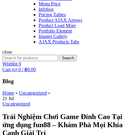
Menu Price
Infobox
Pricing Tables
Product AJAX Arrows
Product Load More
Portfolio Element
Images Gallery
AJAX Products Tabs
close
Search
Search
for:
Wishlist
0
Cart (
o
)
0
/
฿
0.00
Blog
Home
»
Uncategorized
»
21
Jul
Uncategorized
Trải Nghiệm Chơi Game Đỉnh Cao Tại
ứng dụng fun88 – Khám Phá Mọi Khía
Cạnh Giải Trí