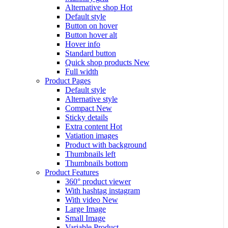
Alternative shop
Hot
Default style
Button on hover
Button hover alt
Hover info
Standard button
Quick shop products
New
Full width
Product Pages
Default style
Alternative style
Compact
New
Sticky details
Extra content
Hot
Vatiation images
Product with background
Thumbnails left
Thumbnails bottom
Product Features
360° product viewer
With hashtag instagram
With video
New
Large Image
Small Image
Variable Product