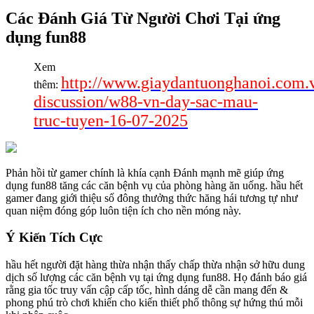
Các Đánh Giá Từ Người Chơi Tại ứng
dụng fun88
Xem
http://www.giaydantuonghanoi.com.
thêm:
discussion/w88-vn-day-sac-mau-
truc-tuyen-16-07-2025
Phản hồi từ gamer chính là khía cạnh Đánh mạnh mẽ giúp ứng
dụng fun88 tăng các căn bệnh vụ của phòng hàng ăn uống. hầu hết
gamer đang giới thiệu số đông thưởng thức hăng hái tương tự như
quan niệm đóng góp luôn tiện ích cho nền móng này.
Ý Kiến Tích Cực
hầu hết người đặt hàng thừa nhận thấy chấp thừa nhận sở hữu dung
dịch số lượng các căn bệnh vụ tại ứng dụng fun88. Họ đánh báo giá
rằng gia tốc truy vấn cập cấp tốc, hình dáng dễ cần mang đến &
phong phú trò chơi khiến cho kiến thiết phổ thông sự hứng thú mỗi