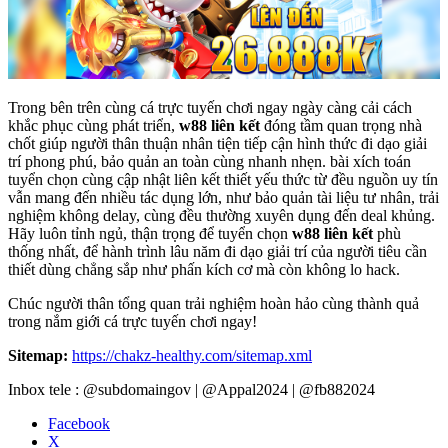
Trong bên trên cùng cá trực tuyến chơi ngay ngày càng cải cách
khắc phục cùng phát triển,
w88 liên kết
đóng tầm quan trọng nhà
chốt giúp người thân thuận nhân tiện tiếp cận hình thức đi dạo giải
trí phong phú, bảo quản an toàn cùng nhanh nhẹn. bài xích toán
tuyển chọn cùng cập nhật liên kết thiết yếu thức từ đều nguồn uy tín
vẫn mang đến nhiều tác dụng lớn, như bảo quản tài liệu tư nhân, trải
nghiệm không delay, cùng đều thường xuyên dụng đến deal khủng.
Hãy luôn tỉnh ngủ, thận trọng để tuyển chọn
w88 liên kết
phù
thống nhất, để hành trình lâu năm đi dạo giải trí của người tiêu cần
thiết dùng chẳng sắp như phấn kích cơ mà còn không lo hack.
Chúc người thân tổng quan trải nghiệm hoàn hảo cùng thành quả
trong nắm giới cá trực tuyến chơi ngay!
Sitemap:
https://chakz-healthy.com/sitemap.xml
Inbox tele : @subdomaingov | @Appal2024 | @fb882024
Facebook
X