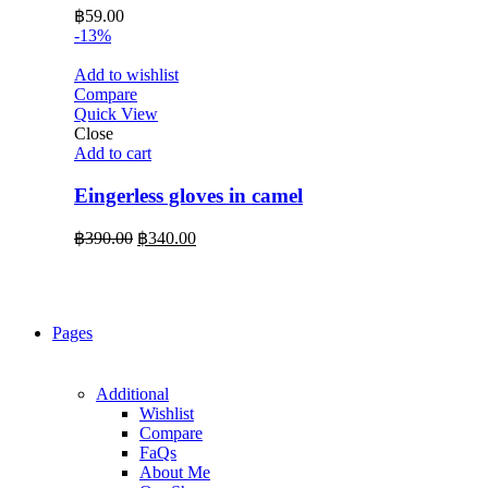
฿
59.00
-13%
Add to wishlist
Compare
Quick View
Close
Add to cart
Eingerless gloves in camel
Original
Current
฿
390.00
฿
340.00
price
price
was:
is:
฿390.00.
฿340.00.
Pages
Additional
Wishlist
Compare
FaQs
About Me