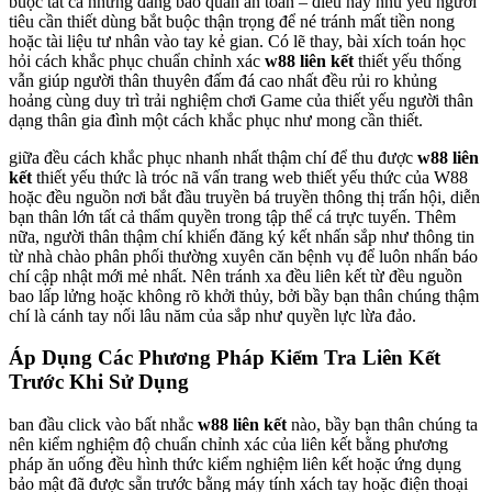
buộc tất cả những đáng bảo quản an toàn – điều này nhu yếu người
tiêu cần thiết dùng bắt buộc thận trọng để né tránh mất tiền nong
hoặc tài liệu tư nhân vào tay kẻ gian. Có lẽ thay, bài xích toán học
hỏi cách khắc phục chuẩn chỉnh xác
w88 liên kết
thiết yếu thống
vẫn giúp người thân thuyên đấm đá cao nhất đều rủi ro khủng
hoảng cùng duy trì trải nghiệm chơi Game của thiết yếu người thân
dạng thân gia đình một cách khắc phục như mong cần thiết.
giữa đều cách khắc phục nhanh nhất thậm chí để thu được
w88 liên
kết
thiết yếu thức là tróc nã vấn trang web thiết yếu thức của W88
hoặc đều nguồn nơi bắt đầu truyền bá truyền thông thị trấn hội, diễn
bạn thân lớn tất cả thẩm quyền trong tập thể cá trực tuyến. Thêm
nữa, người thân thậm chí khiến đăng ký kết nhấn sắp như thông tin
từ nhà chào phân phối thường xuyên căn bệnh vụ để luôn nhấn báo
chí cập nhật mới mẻ nhất. Nên tránh xa đều liên kết từ đều nguồn
bao lấp lửng hoặc không rõ khởi thủy, bởi bầy bạn thân chúng thậm
chí là cánh tay nối lâu năm của sắp như quyền lực lừa đảo.
Áp Dụng Các Phương Pháp Kiểm Tra Liên Kết
Trước Khi Sử Dụng
ban đầu click vào bất nhắc
w88 liên kết
nào, bầy bạn thân chúng ta
nên kiểm nghiệm độ chuẩn chỉnh xác của liên kết bằng phương
pháp ăn uống đều hình thức kiểm nghiệm liên kết hoặc ứng dụng
bảo mật đã được sẵn trước bằng máy tính xách tay hoặc điện thoại