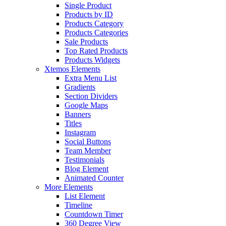
Single Product
Products by ID
Products Category
Products Categories
Sale Products
Top Rated Products
Products Widgets
Xtemos Elements
Extra Menu List
Gradients
Section Dividers
Google Maps
Banners
Titles
Instagram
Social Buttons
Team Member
Testimonials
Blog Element
Animated Counter
More Elements
List Element
Timeline
Countdown Timer
360 Degree View