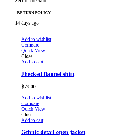
Secure checkout
RETURN POLICY
14 days ago
Add to wishlist
Compare
Quick View
Close
Add to cart
Jhecked flannel shirt
฿
79.00
Add to wishlist
Compare
Quick View
Close
Add to cart
Gthnic detail open jacket