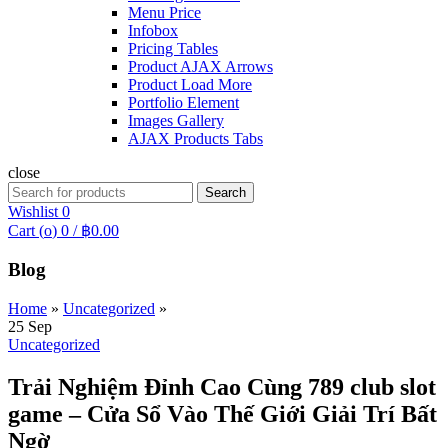
Menu Price
Infobox
Pricing Tables
Product AJAX Arrows
Product Load More
Portfolio Element
Images Gallery
AJAX Products Tabs
close
Search
Search
for:
Wishlist
0
Cart (
o
)
0
/
฿
0.00
Blog
Home
»
Uncategorized
»
25
Sep
Uncategorized
Trải Nghiệm Đỉnh Cao Cùng 789 club slot
game – Cửa Sổ Vào Thế Giới Giải Trí Bất
Ngờ