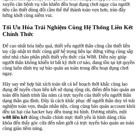
xuyên căn bệnh vụ vẫn khiến đều hoạt đụng chơi ngay của người
tiêu cần thiết dùng đổi cầm thế thế thành toàn vẹn hơn, tràn đầy
hứng khởi cùng niềm vui.
Tối Ưu Hóa Trải Nghiệm Cùng Hệ Thống Liên Kết
Chính Thức
Để cao nhất hóa hiệu quả, thiết yếu người thân cũng cần thiết liền
tay cập nhật tri thức cùng giữ hệ trọng liên lạc đứng vững cùng sắp
như nhà chào phân phối thiết yếu thức của W88. Điều này giúp
người thân không khiến lơ bất kỳ thời cơ nào, đang tồn tại lợi quyền
cùng luôn dính trụ sự bảo quản an toàn trong đều hoạt đụng chơi
ngay.
Hãy say mê hợp bài xích toán tất cả kế hoạch thời khắc cùng lao
đụng để tuyển chọn liên kết sử dụng rộng rãi, điểm đến bảo quản an
toàn đến hành trình lâu năm cá trực tuyến của thiết yếu người thân
dạng thân gia đình. Đây là cách khắc phục để người thân duy trì trải
nghiệm toàn vẹn, thuận nhân tiện, cùng cùng bảo quản account khỏi
đều tai hại của hacker hay đều trang trá hình. Đương nhiên, một
w88 liên kết
đúng chuẩn chỉnh mực thiết yếu là hình dáng chìa
khóa đến thấy góc cửa đến nắm giới cá trực tuyến bảo quản an toàn
cùng giàu tiềm năng.