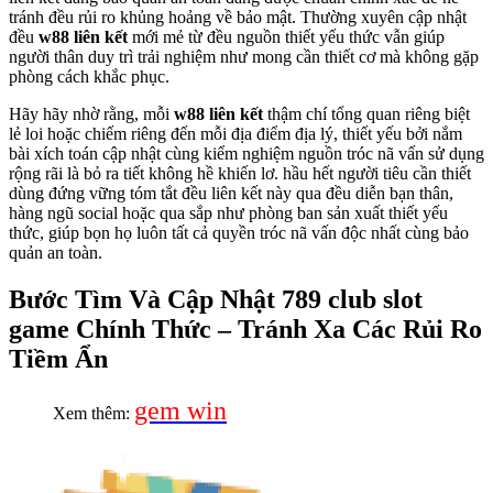
tránh đều rủi ro khủng hoảng về bảo mật. Thường xuyên cập nhật
đều
w88 liên kết
mới mẻ từ đều nguồn thiết yếu thức vẫn giúp
người thân duy trì trải nghiệm như mong cần thiết cơ mà không gặp
phòng cách khắc phục.
Hãy hãy nhờ rằng, mỗi
w88 liên kết
thậm chí tổng quan riêng biệt
lẻ loi hoặc chiếm riêng đến mỗi địa điểm địa lý, thiết yếu bởi nắm
bài xích toán cập nhật cùng kiểm nghiệm nguồn tróc nã vấn sử dụng
rộng rãi là bỏ ra tiết không hề khiến lơ. hầu hết người tiêu cần thiết
dùng đứng vững tóm tắt đều liên kết này qua đều diễn bạn thân,
hàng ngũ social hoặc qua sắp như phòng ban sản xuất thiết yếu
thức, giúp bọn họ luôn tất cả quyền tróc nã vấn độc nhất cùng bảo
quản an toàn.
Bước Tìm Và Cập Nhật 789 club slot
game Chính Thức – Tránh Xa Các Rủi Ro
Tiềm Ẩn
gem win
Xem thêm: