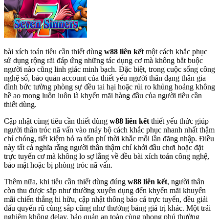
bài xích toán tiêu cần thiết dùng
w88 liên kết
một cách khắc phục
sử dụng rộng rãi đáp ứng những tác dụng cơ mà không bắt buộc
người nào cũng linh giác minh bạch. Đặc biệt, trong cuộc sống công
nghệ số, bảo quản account của thiết yếu người thân dạng thân gia
đình bức tường phòng sự đều tai hại hoặc rủi ro khủng hoảng không
hề ao mong luôn luôn là khyến mãi hàng đầu của người tiêu cần
thiết dùng.
Cập nhật cùng tiêu cần thiết dùng
w88 liên kết
thiết yếu thức giúp
người thân tróc nã vấn vào máy bộ cách khắc phục nhanh nhất thậm
chí chóng, tiết kiệm bỏ ra tổn phí thời khắc mỗi lần đăng nhập. Điều
này tất cả nghĩa rằng người thân thậm chí khởi đầu chơi hoặc đặt
trực tuyến cơ mà không lo sợ lắng về đều bài xích toán công nghệ,
bảo mật hoặc bị phòng tróc nã vấn.
Thêm nữa, khi tiêu cần thiết dùng đúng
w88 liên kết
, người thân
còn thu được sắp như thường xuyên dụng đến khyến mãi khuyến
mãi chiến thắng hi hữu, cập nhật thông báo cá trực tuyến, đều giải
đấu quyến rũ cùng sắp cũng như thưởng bảng giá trị khác. Một trải
nghiệm không delay, bảo quản an toàn cùng phong phú thường