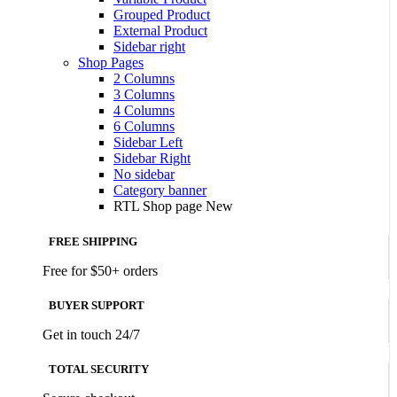
Grouped Product
External Product
Sidebar right
Shop Pages
2 Columns
3 Columns
4 Columns
6 Columns
Sidebar Left
Sidebar Right
No sidebar
Category banner
RTL Shop page
New
FREE SHIPPING
Free for $50+ orders
BUYER SUPPORT
Get in touch 24/7
TOTAL SECURITY