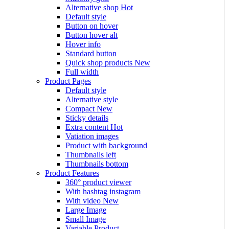
Alternative shop
Hot
Default style
Button on hover
Button hover alt
Hover info
Standard button
Quick shop products
New
Full width
Product Pages
Default style
Alternative style
Compact
New
Sticky details
Extra content
Hot
Vatiation images
Product with background
Thumbnails left
Thumbnails bottom
Product Features
360° product viewer
With hashtag instagram
With video
New
Large Image
Small Image
Variable Product