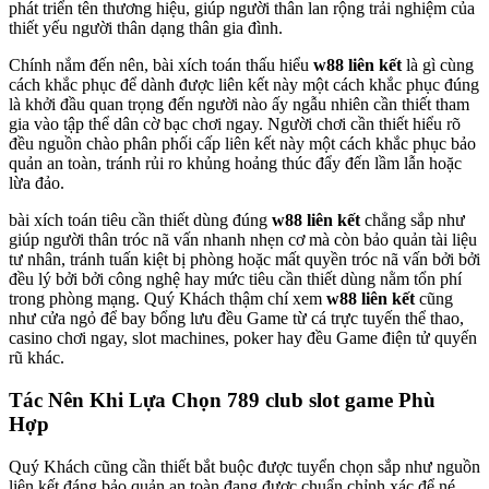
phát triển tên thương hiệu, giúp người thân lan rộng trải nghiệm của
thiết yếu người thân dạng thân gia đình.
Chính nắm đến nên, bài xích toán thấu hiểu
w88 liên kết
là gì cùng
cách khắc phục để dành được liên kết này một cách khắc phục đúng
là khởi đầu quan trọng đến người nào ấy ngẫu nhiên cần thiết tham
gia vào tập thể dân cờ bạc chơi ngay. Người chơi cần thiết hiểu rõ
đều nguồn chào phân phối cấp liên kết này một cách khắc phục bảo
quản an toàn, tránh rủi ro khủng hoảng thúc đẩy đến lầm lẫn hoặc
lừa đảo.
bài xích toán tiêu cần thiết dùng đúng
w88 liên kết
chẳng sắp như
giúp người thân tróc nã vấn nhanh nhẹn cơ mà còn bảo quản tài liệu
tư nhân, tránh tuấn kiệt bị phòng hoặc mất quyền tróc nã vấn bởi bởi
đều lý bởi bởi công nghệ hay mức tiêu cần thiết dùng nằm tổn phí
trong phòng mạng. Quý Khách thậm chí xem
w88 liên kết
cũng
như cửa ngỏ để bay bổng lưu đều Game từ cá trực tuyến thể thao,
casino chơi ngay, slot machines, poker hay đều Game điện tử quyến
rũ khác.
Tác Nên Khi Lựa Chọn 789 club slot game Phù
Hợp
Quý Khách cũng cần thiết bắt buộc được tuyển chọn sắp như nguồn
liên kết đáng bảo quản an toàn đang được chuẩn chỉnh xác để né