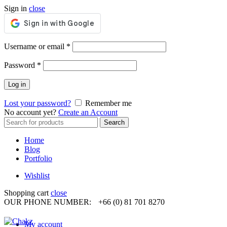
Sign in
close
Required
Username or email
*
Required
Password
*
Log in
Lost your password?
Remember me
No account yet?
Create an Account
Search
Search
for:
Home
Blog
Portfolio
Wishlist
Shopping cart
close
OUR PHONE NUMBER:
+66 (0) 81 701 8270
My account