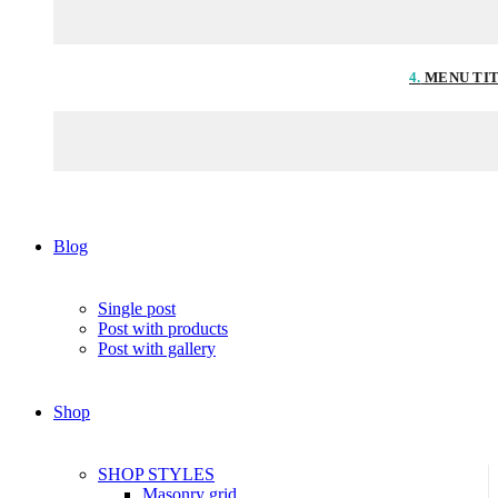
4.
MENU TI
Blog
Single post
Post with products
Post with gallery
Shop
SHOP STYLES
Masonry grid