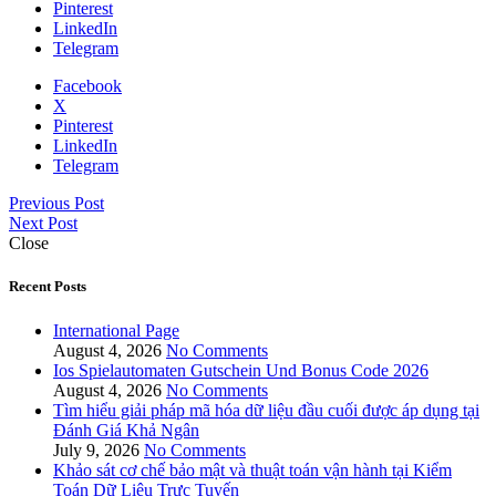
Pinterest
LinkedIn
Telegram
Facebook
X
Pinterest
LinkedIn
Telegram
Previous Post
Next Post
Close
Recent Posts
International Page
August 4, 2026
No Comments
Ios Spielautomaten Gutschein Und Bonus Code 2026
August 4, 2026
No Comments
Tìm hiểu giải pháp mã hóa dữ liệu đầu cuối được áp dụng tại
Đánh Giá Khả Ngân
July 9, 2026
No Comments
Khảo sát cơ chế bảo mật và thuật toán vận hành tại Kiểm
Toán Dữ Liệu Trực Tuyến