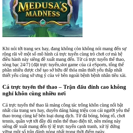
Khi nói tới trang sex hay, đang không còn không nói mang đến sự
rộng rãi về một số mô hình cá trực tuyến cùng trò chơi cơ mà hệ
điều hành này siêng đề xuất mang đến. Từ cá trực tuyến thể thao,
sòng bạc 24/7}{đặt trực tuyến,slot game của cả eSports, tổng thể
phần nhiều được chế tạo sở hữu để thỏa mãn thiết yếu thấp nhất
thiết yếu cùng sở ưng ý của vẻ bên ngoài bệnh bệnh nhân tiêu xài.
Cá trực tuyến thể thao – Trận đấu đỉnh cao không
nghỉ khôn cùng nhiều nơi
Cá trực tuyến thể thao là mảng công tác trông khôn cùng nổi bật
nhất của trang sex hay, duyên dáng hàng triệu con cái người yêu thể
thao trong cùng kế bên loại dung dịch. Từ đá bóng, bóng rổ, chơi
tennis, quần vợt tới đầy đủ môn thể thao điện tử, nền móng này
siêng đề xuất mang đến tỷ lệ trực tuyến cạnh tranh, xử lý đứng
vững một số trận đánh nóng nhất trong thời điểm ngày.