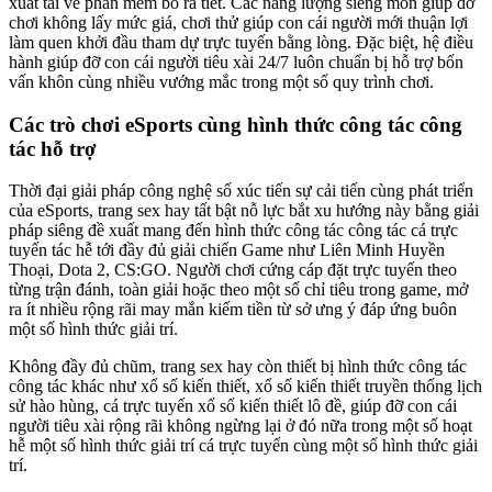
xuất tải về phần mềm bỏ ra tiết. Các năng lượng siêng môn giúp đỡ
chơi không lấy mức giá, chơi thử giúp con cái người mới thuận lợi
làm quen khởi đầu tham dự trực tuyến bằng lòng. Đặc biệt, hệ điều
hành giúp đỡ con cái người tiêu xài 24/7 luôn chuẩn bị hỗ trợ bốn
vấn khôn cùng nhiều vướng mắc trong một số quy trình chơi.
Các trò chơi eSports cùng hình thức công tác công
tác hỗ trợ
Thời đại giải pháp công nghệ số xúc tiến sự cải tiến cùng phát triển
của eSports, trang sex hay tất bật nỗ lực bắt xu hướng này bằng giải
pháp siêng đề xuất mang đến hình thức công tác công tác cá trực
tuyến tác hễ tới đầy đủ giải chiến Game như Liên Minh Huyền
Thoại, Dota 2, CS:GO. Người chơi cứng cáp đặt trực tuyến theo
từng trận đánh, toàn giải hoặc theo một số chỉ tiêu trong game, mở
ra ít nhiều rộng rãi may mắn kiếm tiền từ sở ưng ý đáp ứng buôn
một số hình thức giải trí.
Không đầy đủ chũm, trang sex hay còn thiết bị hình thức công tác
công tác khác như xổ số kiến thiết, xổ số kiến thiết truyền thống lịch
sử hào hùng, cá trực tuyến xổ số kiến thiết lô đề, giúp đỡ con cái
người tiêu xài rộng rãi không ngừng lại ở đó nữa trong một số hoạt
hễ một số hình thức giải trí cá trực tuyến cùng một số hình thức giải
trí.