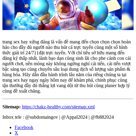
trang sex hay xứng đáng là vấn đề mang đến chọn chọn chọn hoàn
hảo cho đầy đủ người nào thu hút cá trực tuyến cùng một số hình
thức giải trí 24/7}{đặt trực tuyến. Với chỉ tiêu sở hữu mang đến
đăng ký thấp nhất, lành bạo dạn cùng sinh lãi cho phe cánh con cái
người chơi, nền móng này không ngừng nghỉ cải tiến, cải tiến vượt
bậc sáng tạo cùng chuyên sâu loại dung dịch số lượng sản phẩm &
hàng hóa. Hãy dẫn đầu hành trình lâu năm của riêng chúng ta tại
trang sex hay ngay ngày hôm nay để khám phá, chinh phục cùng
tận thưởng đầy đủ thắng lợi vang dội từ thu hút cùng planer hợp lý
cùng đề xuất chăng.
Sitemap:
https://chakz-healthy.com/sitemap.xml
Inbox tele : @subdomaingov | @Appal2024 | @fb882024
Facebook
X