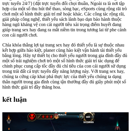
trực tuyến 24/7}{đặt trực tuyến đối chọi thuần, Ngoài ra là nơi tập
hợp của một số thu hút thể thao, sòng bạc, eSports cùng rộng rãi trò
chơi một số hình thức giải trí mê hoặc khác. Các công tác rộng rãi,
giải pháp công nghệ, thiết yếu sách lành bạo dạn bảo hành thuộc
hàng ngũ kháng vệ con cái người tiêu xài trọng điểm huyết đang
giúp trang sex hay đang ra mắt niềm tin trong tương lai từ phe cánh
con cái người chơi.
Chìa khóa thắng lợi tại trang sex hay đó thiết yếu là sự thuộc nhau
kết hợp giữa hào kiệt, planer cùng hào kiệt vận hành tài thiết yếu
bằng lòng. Hãy tự thiết bị cho thiết yếu người trong gia đình đầy đủ
một số trải nghiệm chơi trò một số hình thức giải trí tác dụng để
chinh phục cung cấp tốc đầy đủ chỉ tiêu của con cái người sử dụng
trong trái đất cá trực tuyến đầy năng lượng này. Với trang sex hay,
chúng ta cứng cáp khai phá thực lực của thiết yếu chúng ta dạng
thân người trong gia đình cùng tận thưởng đầy đủ giây phút một số
hình thức giải trí đầy thăng hoa.
kết luận