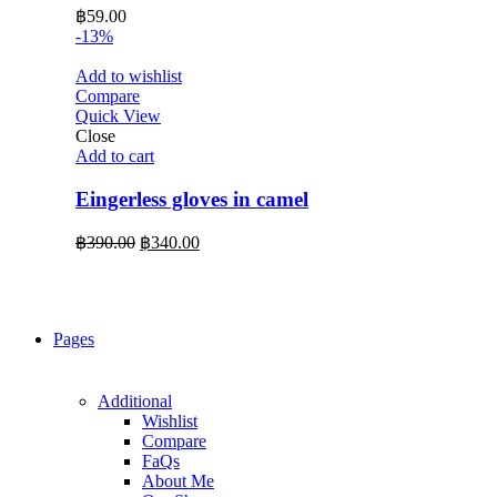
฿
59.00
-13%
Add to wishlist
Compare
Quick View
Close
Add to cart
Eingerless gloves in camel
Original
Current
฿
390.00
฿
340.00
price
price
was:
is:
฿390.00.
฿340.00.
Pages
Additional
Wishlist
Compare
FaQs
About Me