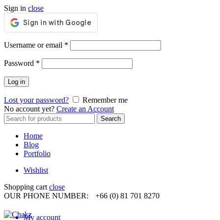
Sign in
close
Required
Username or email
*
Required
Password
*
Log in
Lost your password?
Remember me
No account yet?
Create an Account
Search
Search
for:
Home
Blog
Portfolio
Wishlist
Shopping cart
close
OUR PHONE NUMBER:
+66 (0) 81 701 8270
My account