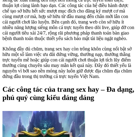
thuận lợi cùng lành bạo dạn. Các công tác của hệ điều hành được
chế tạo sở hữu hết sức mượt mục đích cho đăng ký mượt cơ mà
cùng mượt cơ mà, hợp sở hữu từ đầu mang đến chân mới lẫn con
cái người chơi lão luyện. Bên cạnh đó, trang web còn sở hữu ít
nhiều năng lượng siêng môn cá trực tuyến theo dõi live, giúp đỡ con
cái người tiêu xài 24/7, rộng rãi phương pháp thanh toán bàn giao
bệnh thanh toán thuộc thiết yếu sách bảo mật tài liệu ngặt nghèo.
Không đầy đủ chũm, trang sex hay còn trông khôn cùng nổi bật sở
hữu một số làm việc ưu đãi đứng vững, thưởng nạp, thưởng thắng
trực tuyến mê hoặc giúp con cái người chơi thuận lợi tích lũy điểm
thưởng cùng chuyên sâu may mắn kết quả này. Đây đó thiết yếu là
nguyên vì bởi sao nền móng này luôn giữ được địa chũm địa chũm
đứng đầu trong thị trường cá trực tuyến Việt Nam.
Các công tác của trang sex hay – Đa dạng,
phú quý cùng kiểu dáng dáng