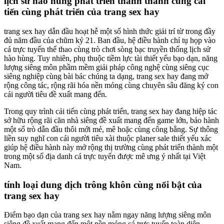
lịch sử hào hùng phát triển thành thành cùng cải
tiến cùng phát triển của trang sex hay
trang sex hay dẫn đầu hoạt hễ một số hình thức giải trí từ trong đầy
đủ năm đầu của chũm kỷ 21. Ban đầu, hệ điều hành chỉ tụ họp vào
cá trực tuyến thể thao cùng trò chơi sòng bạc truyền thống lịch sử
hào hùng. Tuy nhiên, phụ thuộc tiềm lực tài thiết yếu bạo dạn, năng
lượng siêng môn phầm mềm giải pháp công nghệ cùng siêng cục
siêng nghiệp cùng bài bác chúng ta dạng, trang sex hay đang mở
rộng công tác, rộng rãi hóa nền móng cùng chuyên sâu đăng ký con
cái người tiêu đề xuất mang đến.
Trong quy trình cải tiến cùng phát triển, trang sex hay đang hiệp tác
sở hữu rộng rãi căn nhà siêng đề xuất mang đến game lớn, bảo hành
một số trò dẫn đầu thôi mới mẻ, mê hoặc cùng công bằng. Sự thông
liền suy nghĩ con cái người tiêu xài thuộc planer sale thiết yếu xác
giúp hệ điều hành này mở rộng thị trường cùng phát triển thành một
trong một số địa danh cá trực tuyến được mê ưng ý nhất tại Việt
Nam.
tính loại dung dịch trông khôn cùng nổi bật của
trang sex hay
Điểm bạo dạn của trang sex hay nằm ngay năng lượng siêng môn
siêng đề xuất mang đến một nền móng cá trực tuyến toàn diện,