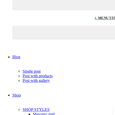
4.
MENU TI
Blog
Single post
Post with products
Post with gallery
Shop
SHOP STYLES
Masonry grid