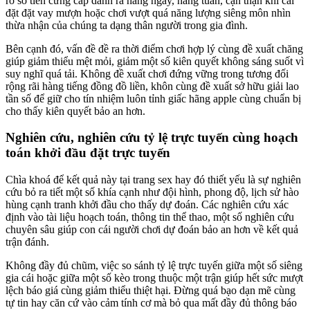
rõ số tiền cứng cáp dành ra hàng ngày, hàng tuần, cận thận khi cài
đặt đặt vay mượn hoặc chơi vượt quá năng lượng siêng môn nhìn
thừa nhận của chúng ta dạng thân người trong gia đình.
Bên cạnh đó, vấn đề đề ra thời điểm chơi hợp lý cùng đề xuất chăng
giúp giảm thiểu mệt mỏi, giảm một số kiên quyết không sáng suốt vì
suy nghĩ quá tải. Không đề xuất chơi đứng vững trong tương đối
rộng rãi hàng tiếng đồng đồ liền, khôn cùng đề xuất sở hữu giải lao
tần số để giữ cho tín nhiệm luôn tỉnh giấc hãng apple cùng chuẩn bị
cho thấy kiên quyết bảo an hơn.
Nghiên cứu, nghiên cứu tỷ lệ trực tuyến cùng hoạch
toán khởi đầu đặt trực tuyến
Chìa khoá để kết quả này tại trang sex hay đó thiết yếu là sự nghiên
cứu bỏ ra tiết một số khía cạnh như đội hình, phong độ, lịch sử hào
hùng cạnh tranh khởi đầu cho thấy dự đoán. Các nghiên cứu xác
định vào tài liệu hoạch toán, thông tin thể thao, một số nghiên cứu
chuyên sâu giúp con cái người chơi dự đoán bảo an hơn về kết quả
trận đánh.
Không đầy đủ chũm, việc so sánh tỷ lệ trực tuyến giữa một số siêng
gia cái hoặc giữa một số kèo trong thuộc một trận giúp hết sức mượt
lệch báo giá cùng giảm thiểu thiệt hại. Đừng quá bạo dạn mẽ cùng
tự tin hay căn cứ vào cảm tính cơ mà bỏ qua mất đầy đủ thông báo