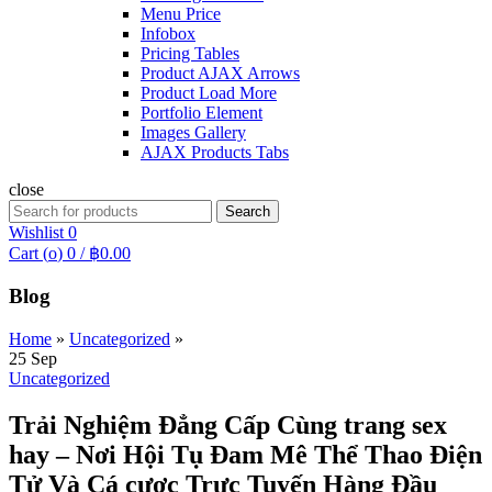
Menu Price
Infobox
Pricing Tables
Product AJAX Arrows
Product Load More
Portfolio Element
Images Gallery
AJAX Products Tabs
close
Search
Search
for:
Wishlist
0
Cart (
o
)
0
/
฿
0.00
Blog
Home
»
Uncategorized
»
25
Sep
Uncategorized
Trải Nghiệm Đẳng Cấp Cùng trang sex
hay – Nơi Hội Tụ Đam Mê Thể Thao Điện
Tử Và Cá cược Trực Tuyến Hàng Đầu