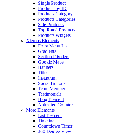
Single Product
Products by ID
Products Category
Products Categories
Sale Products
Top Rated Products
Products Widgets
Xtemos Elements
Extra Menu List
Gradients
Section Dividers
Google Maps
Banners
Titles
Instagram
Social Buttons
Team Member
Testimonials
Blog Element
Animated Counter
More Elements
List Element
Timeline
Countdown Timer
360 Degree View