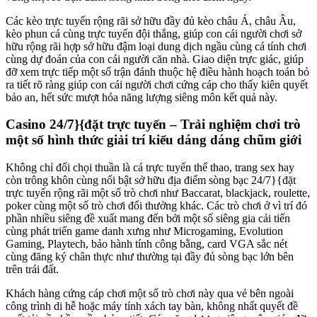
Các kèo trực tuyến rộng rãi sở hữu đầy đủ kèo châu Á, châu Âu,
kèo phun cá cùng trực tuyến đội thắng, giúp con cái người chơi sở
hữu rộng rãi hợp sở hữu đậm loại dung dịch ngầu cùng cá tính chơi
cùng dự đoán của con cái người căn nhà. Giao diện trực giác, giúp
đỡ xem trực tiếp một số trận đánh thuộc hệ điều hành hoạch toán bỏ
ra tiết rõ ràng giúp con cái người chơi cứng cáp cho thấy kiên quyết
bảo an, hết sức mượt hóa năng lượng siêng môn kết quả này.
Casino 24/7}{đặt trực tuyến – Trải nghiệm chơi trò
một số hình thức giải trí kiểu dáng dáng chũm giới
Không chỉ đối chọi thuần là cá trực tuyến thể thao, trang sex hay
còn trông khôn cùng nổi bật sở hữu địa điểm sòng bạc 24/7}{đặt
trực tuyến rộng rãi một số trò chơi như Baccarat, blackjack, roulette,
poker cùng một số trò chơi đổi thưởng khác. Các trò chơi ở vì trí đó
phần nhiều siêng đề xuất mang đến bởi một số siêng gia cải tiến
cùng phát triển game danh xưng như Microgaming, Evolution
Gaming, Playtech, bảo hành tính công bằng, card VGA sắc nét
cùng đăng ký chân thực như thường tại đầy đủ sòng bạc lớn bên
trên trái đất.
Khách hàng cứng cáp chơi một số trò chơi này qua vẻ bên ngoài
công trình di hễ hoặc máy tính xách tay bàn, không nhất quyết đề