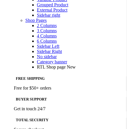
Grouped Product
External Product
Sidebar right
Shop Pages
2 Columns
3 Columns
4 Columns
6 Columns
Sidebar Left
Sidebar Right
No sidebar
Category banner
RTL Shop page
New
FREE SHIPPING
Free for $50+ orders
BUYER SUPPORT
Get in touch 24/7
TOTAL SECURITY