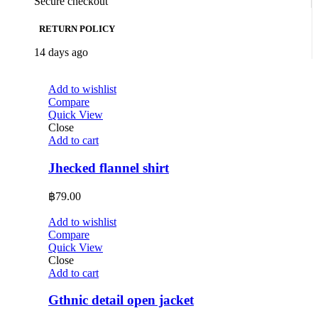
Secure checkout
RETURN POLICY
14 days ago
Add to wishlist
Compare
Quick View
Close
Add to cart
Jhecked flannel shirt
฿
79.00
Add to wishlist
Compare
Quick View
Close
Add to cart
Gthnic detail open jacket