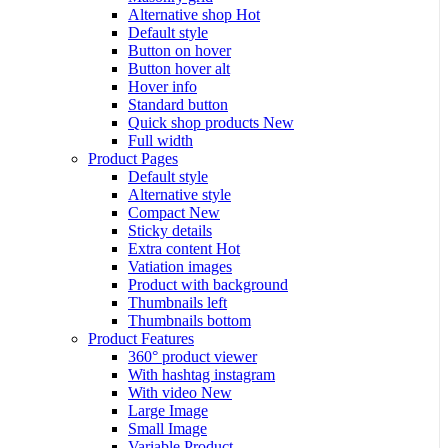
Alternative shop
Hot
Default style
Button on hover
Button hover alt
Hover info
Standard button
Quick shop products
New
Full width
Product Pages
Default style
Alternative style
Compact
New
Sticky details
Extra content
Hot
Vatiation images
Product with background
Thumbnails left
Thumbnails bottom
Product Features
360° product viewer
With hashtag instagram
With video
New
Large Image
Small Image
Variable Product