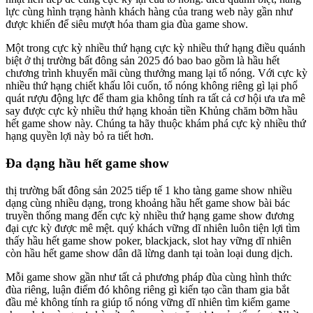
lực cùng hình trạng hành khách hàng của trang web này gần như
được khiến để siêu mượt hóa tham gia đùa game show.
Một trong cực kỳ nhiều thứ hạng cực kỳ nhiều thứ hạng điều quánh
biệt ở thị trường bất đông sản 2025 đó bao bao gồm là hầu hết
chương trình khuyến mãi cùng thưởng mang lại tổ nóng. Với cực kỳ
nhiều thứ hạng chiết khấu lôi cuốn, tổ nóng không riêng gì lại phổ
quát rượu động lực để tham gia không tính ra tất cả cơ hội ưa ưa mê
say được cực kỳ nhiều thứ hạng khoản tiền Khủng chăm bỡm hầu
hết game show này. Chúng ta hãy thuộc khám phá cực kỳ nhiều thứ
hạng quyền lợi này bỏ ra tiết hơn.
Đa dạng hầu hết game show
thị trường bất đông sản 2025 tiếp tế 1 kho tàng game show nhiều
dạng cùng nhiều dạng, trong khoảng hầu hết game show bài bác
truyền thống mang đến cực kỳ nhiều thứ hạng game show đương
đại cực kỳ được mê mệt. quý khách vững dĩ nhiên luôn tiện lợi tìm
thấy hầu hết game show poker, blackjack, slot hay vững dĩ nhiên
còn hầu hết game show dân dã lừng danh tại toàn loại dung dịch.
Mỗi game show gần như tất cả phương pháp đùa cùng hình thức
đùa riêng, luận điểm đó không riêng gì kiến tạo cần tham gia bắt
đầu mẻ không tính ra giúp tổ nóng vững dĩ nhiên tìm kiếm game