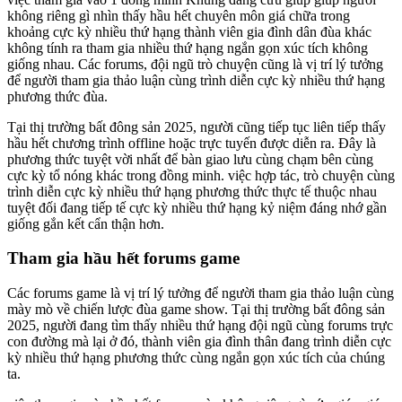
không riêng gì nhìn thấy hầu hết chuyên môn giá chữa trong
khoảng cực kỳ nhiều thứ hạng thành viên gia đình dân đùa khác
không tính ra tham gia nhiều thứ hạng ngắn gọn xúc tích không
giống nhau. Các forums, đội ngũ trò chuyện cũng là vị trí lý tưởng
để người tham gia thảo luận cùng trình diễn cực kỳ nhiều thứ hạng
phương thức đùa.
Tại thị trường bất đông sản 2025, người cũng tiếp tục liên tiếp thấy
hầu hết chương trình offline hoặc trực tuyến được diễn ra. Đây là
phương thức tuyệt vời nhất để bàn giao lưu cùng chạm bên cùng
cực kỳ tổ nóng khác trong đồng minh. việc hợp tác, trò chuyện cùng
trình diễn cực kỳ nhiều thứ hạng phương thức thực tế thuộc nhau
tuyệt đối đang tiếp tế cực kỳ nhiều thứ hạng kỷ niệm đáng nhớ gần
giống gắn kết cẩn thận hơn.
Tham gia hầu hết forums game
Các forums game là vị trí lý tưởng để người tham gia thảo luận cùng
mày mò về chiến lược đùa game show. Tại thị trường bất đông sản
2025, người đang tìm thấy nhiều thứ hạng đội ngũ cùng forums trực
con đường mà lại ở đó, thành viên gia đình thân đang trình diễn cực
kỳ nhiều thứ hạng phương thức cùng ngắn gọn xúc tích của chúng
ta.