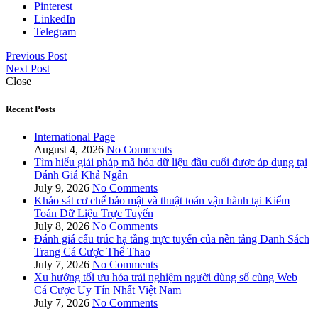
Pinterest
LinkedIn
Telegram
Previous Post
Next Post
Close
Recent Posts
International Page
August 4, 2026
No Comments
Tìm hiểu giải pháp mã hóa dữ liệu đầu cuối được áp dụng tại
Đánh Giá Khả Ngân
July 9, 2026
No Comments
Khảo sát cơ chế bảo mật và thuật toán vận hành tại Kiểm
Toán Dữ Liệu Trực Tuyến
July 8, 2026
No Comments
Đánh giá cấu trúc hạ tầng trực tuyến của nền tảng Danh Sách
Trang Cá Cược Thể Thao
July 7, 2026
No Comments
Xu hướng tối ưu hóa trải nghiệm người dùng số cùng Web
Cá Cược Uy Tín Nhất Việt Nam
July 7, 2026
No Comments