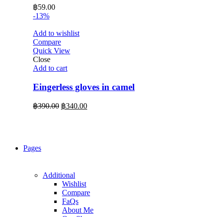
฿
59.00
-13%
Add to wishlist
Compare
Quick View
Close
Add to cart
Eingerless gloves in camel
Original
Current
฿
390.00
฿
340.00
price
price
was:
is:
฿390.00.
฿340.00.
Pages
Additional
Wishlist
Compare
FaQs
About Me