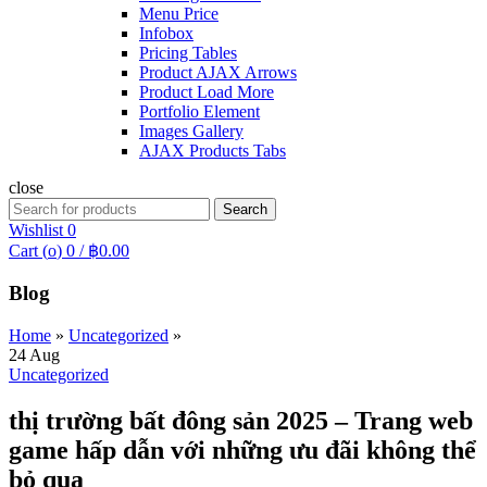
Menu Price
Infobox
Pricing Tables
Product AJAX Arrows
Product Load More
Portfolio Element
Images Gallery
AJAX Products Tabs
close
Search
Search
for:
Wishlist
0
Cart (
o
)
0
/
฿
0.00
Blog
Home
»
Uncategorized
»
24
Aug
Uncategorized
thị trường bất đông sản 2025 – Trang web
game hấp dẫn với những ưu đãi không thể
bỏ qua