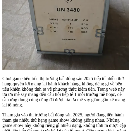
Chơi game bên trên thị trường bất đông sản 2025 tiếp tế nhiều thứ
hạng quyền lợi mang lại hành khách hàng, không riêng gì về bên
tiêu khiển không tính ra về phương thức kiếm tiền. Trang web này
ưa ưa mê say mang đến câu hỏi tiếp tế 1 môi trường mê hoặc, dễ
cần ứng dụng cùng cũng đã được ưa ưa mê say giám gần kề mang
lại tổ nóng.
Tham gia vào thị trường bất đông sản 2025, người đang tiến hành
tham gia nhiều thứ hạng game show không giống nhau. Những
game show này không riêng gì nhiều dạng, không tính ra được cập
nhật liên tiếp để cùng cực kỳ lại của tổ nóng. điều quánh biệt, năng