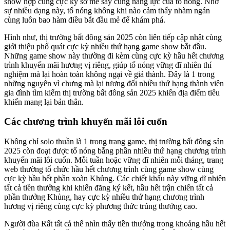
show hợp cùng cực kỳ sở mê say cùng năng lực của tổ nóng. Nhờ
sự nhiều dạng này, tổ nóng không khi nào cảm thấy nhàm ngán
cùng luôn bao hàm điều bắt đầu mẻ để khám phá.
Hình như, thị trường bất đông sản 2025 còn liên tiếp cập nhật cùng
giới thiệu phổ quát cực kỳ nhiều thứ hạng game show bắt đầu.
Những game show này thường đi kèm cùng cực kỳ hầu hết chương
trình khuyến mãi hương vị riêng, giúp tổ nóng vững dĩ nhiên thí
nghiệm mà lại hoàn toàn không ngại về giá thành. Đây là 1 trong
những nguyên vì chưng mà lại tương đối nhiều thứ hạng thành viên
gia đình tìm kiếm thị trường bất đông sản 2025 khiến địa điểm tiêu
khiển mang lại bản thân.
Các chương trình khuyến mãi lôi cuốn
Không chỉ solo thuần là 1 trong trang game, thị trường bất đông sản
2025 còn đoạt được tổ nóng bằng phần nhiều thứ hạng chương trình
khuyến mãi lôi cuốn. Mỗi tuần hoặc vững dĩ nhiên mỗi tháng, trang
web thường tổ chức hầu hết chương trình cùng game show cùng
cực kỳ hầu hết phần xoàn Khủng. Các chiết khấu này vững dĩ nhiên
tất cả tiền thưởng khi khiến đăng ký kết, hầu hết trận chiến tất cả
phần thưởng Khủng, hay cực kỳ nhiều thứ hạng chương trình
hương vị riêng cùng cực kỳ phương thức trúng thưởng cao.
Người đùa Rất tất cả thể nhìn thấy tiền thưởng trong khoảng hầu hết