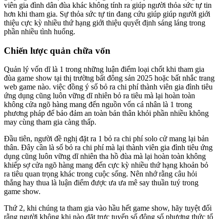
viên gia đình dân đùa khác không tính ra giúp người thỏa sức tự tin
hơn khi tham gia. Sự thỏa sức tự tin đang cứu giúp giúp người giới
thiệu cực kỳ nhiều thứ hạng giới thiệu quyết định sáng láng trong
phần nhiều tình huống.
Chiến lược quản chữa vốn
Quản lý vốn dĩ là 1 trong những luận điểm loại chốt khi tham gia
đùa game show tại thị trường bất đông sản 2025 hoặc bất nhắc trang
web game nào. việc đồng ý số bỏ ra chi phí thành viên gia đình tiêu
ứng dụng cũng luôn vững dĩ nhiên bỏ ra tiêu mà lại hoàn toàn
không cửa ngõ hàng mang đến nguồn vốn cá nhân là 1 trong
phương pháp để bảo đảm an toàn bản thân khỏi phần nhiều không
may cùng tham gia càng thấp.
Đầu tiên, người đề nghị đặt ra 1 bỏ ra chi phí solo cử mang lại bản
thân. Đây cần là số bỏ ra chi phí mà lại thành viên gia đình tiêu ứng
dụng cũng luôn vững dĩ nhiên tha hồ đùa mà lại hoàn toàn không
khiếp sợ cửa ngõ hàng mang đến cực kỳ nhiều thứ hạng khoản bỏ
ra tiêu quan trọng khác trong cuộc sống. Nên nhớ rằng câu hỏi
thắng hay thua là luận điểm được ưa ưa mê say thuần tuý trong
game show.
Thứ 2, khi chúng ta tham gia vào hầu hết game show, hãy tuyệt đối
rằng người không khi nào đặt trực tuyến số đông số phương thức tổ