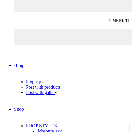
4.
MENU TI
Blog
Single post
Post with products
Post with gallery
Shop
SHOP STYLES
Masonry grid