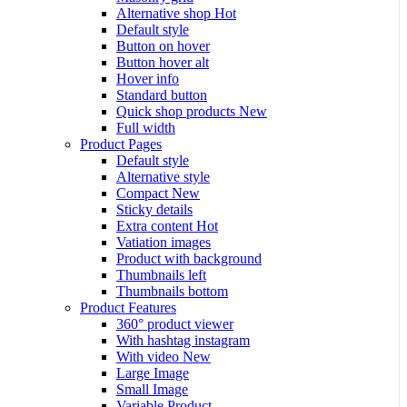
Alternative shop
Hot
Default style
Button on hover
Button hover alt
Hover info
Standard button
Quick shop products
New
Full width
Product Pages
Default style
Alternative style
Compact
New
Sticky details
Extra content
Hot
Vatiation images
Product with background
Thumbnails left
Thumbnails bottom
Product Features
360° product viewer
With hashtag instagram
With video
New
Large Image
Small Image
Variable Product