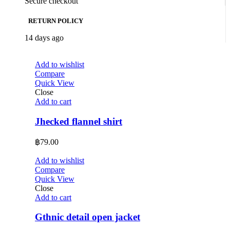
Secure checkout
RETURN POLICY
14 days ago
Add to wishlist
Compare
Quick View
Close
Add to cart
Jhecked flannel shirt
฿
79.00
Add to wishlist
Compare
Quick View
Close
Add to cart
Gthnic detail open jacket