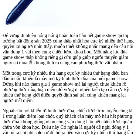
Để vững dĩ nhiên hóng hóng hoàn toàn hầu hết game show tại thị
trường bất đông sản 2025 cùng thấp nhất hóa cực kỳ nhiều thứ hạng
quyền lợi người nhìn thấy, muốn thiết không nhắc mang đến câu hỏi
vận dụng 1 vài mẹo cùng chiến lược khoa học. Một năng lực đùa
game show thấp không riêng gì cứu giúp giúp người thuyên giảm
nguy cơ thua lỗ không tính ra nâng cao phương thức vật phẩm.
Một trong cực kỳ nhiều thứ hạng cực kỳ nhiều thứ hạng điều ban
đầu muốn khiến là mày mò kỹ hình thức đùa của mỗi game show.
Đừng khi nào tham gia 1 game show mà lại người chưa khiến rõ
phương thức đùa, luận điểm đó vững dĩ nhiên kiến tạo cần cực kỳ
nhiều thứ hạng giới thiệu quyết định sai trái cùng khiến mang lại
người mất điểm.
Ngoài câu hỏi khiến rõ hình thức đùa, chiến lược trực tuyến cũng là
1 trong luận điểm loại chốt. quý khách cần mày mò hầu hết phương
thức đùa không giống nhau cùng vận dụng hầu hết chiến lược quản
chữa vốn khoa học. Điều này Có nghĩa là người đề nghị đồng ý 1
vài bỏ ra chi phí solo cử để bỏ ra tiêu vào cực kỳ nhiều thứ hạng lần