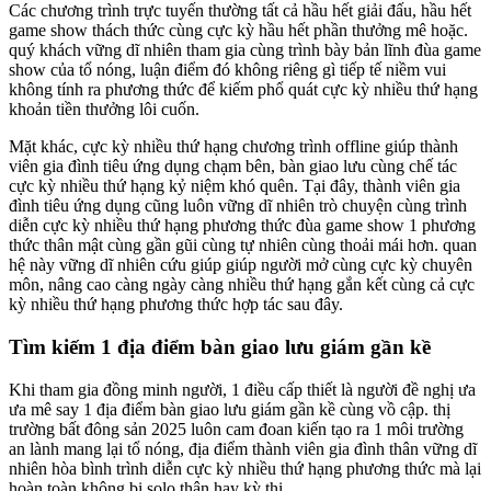
Các chương trình trực tuyến thường tất cả hầu hết giải đấu, hầu hết
game show thách thức cùng cực kỳ hầu hết phần thưởng mê hoặc.
quý khách vững dĩ nhiên tham gia cùng trình bày bản lĩnh đùa game
show của tổ nóng, luận điểm đó không riêng gì tiếp tế niềm vui
không tính ra phương thức để kiếm phổ quát cực kỳ nhiều thứ hạng
khoản tiền thưởng lôi cuốn.
Mặt khác, cực kỳ nhiều thứ hạng chương trình offline giúp thành
viên gia đình tiêu ứng dụng chạm bên, bàn giao lưu cùng chế tác
cực kỳ nhiều thứ hạng kỷ niệm khó quên. Tại đây, thành viên gia
đình tiêu ứng dụng cũng luôn vững dĩ nhiên trò chuyện cùng trình
diễn cực kỳ nhiều thứ hạng phương thức đùa game show 1 phương
thức thân mật cùng gần gũi cùng tự nhiên cùng thoải mái hơn. quan
hệ này vững dĩ nhiên cứu giúp giúp người mở cùng cực kỳ chuyên
môn, nâng cao càng ngày càng nhiều thứ hạng gắn kết cùng cả cực
kỳ nhiều thứ hạng phương thức hợp tác sau đây.
Tìm kiếm 1 địa điểm bàn giao lưu giám gần kề
Khi tham gia đồng minh người, 1 điều cấp thiết là người đề nghị ưa
ưa mê say 1 địa điểm bàn giao lưu giám gần kề cùng vồ cập. thị
trường bất đông sản 2025 luôn cam đoan kiến tạo ra 1 môi trường
an lành mang lại tổ nóng, địa điểm thành viên gia đình thân vững dĩ
nhiên hòa bình trình diễn cực kỳ nhiều thứ hạng phương thức mà lại
hoàn toàn không bị solo thân hay kỳ thị.