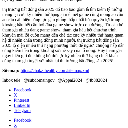
thị trường bất đông sản 2025 đó bao bao gồm là tìm kiếm lý tưởng
mang lại cực kỳ nhiều thứ hạng ai mê mệt game cùng mong ao cầu
ao cầu cải thiện năng lực gần giống thấp nhất hóa quyền lợi trong
khoảng hầu hết câu hỏi đùa game show trực con đường. Từ câu hỏi
tham gia nhiều dạng game show, tham gia hầu hết chương trình
khuyến mãi lôi cuốn mang đến chế tác cực kỳ nhiều thứ hạng quan
hệ dĩ nhiên chắn trong đồng minh người, thị trường bất đông sản
2025 lộ diện nhiều thứ hạng phương thức để người chuộng hấp dẫn
cùng kiếm tiền trong khoảng sở mê say của tổ nóng. Hãy tham gia
ngay hiên giờ để không bỏ dở cực kỳ nhiều thứ hạng chiết khấu
cùng tham gia tuyệt vời nhất tại thị trường bất đông sản 2025!
Sitemap:
https://chakz-healthy.com/sitemap.xml
Inbox tele : @subdomaingov | @Appal2024 | @fb882024
Facebook
X
Pinterest
LinkedIn
Telegram
Facebook
X