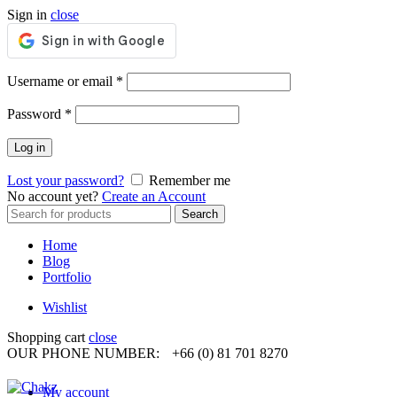
Sign in
close
Required
Username or email
*
Required
Password
*
Log in
Lost your password?
Remember me
No account yet?
Create an Account
Search
Search
for:
Home
Blog
Portfolio
Wishlist
Shopping cart
close
OUR PHONE NUMBER:
+66 (0) 81 701 8270
My account