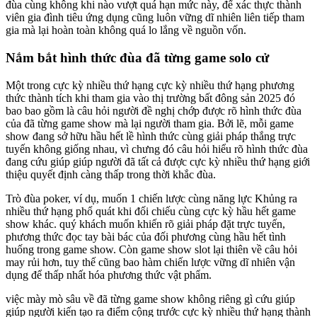
đùa cùng không khi nào vượt quá hạn mức này, để xác thực thành
viên gia đình tiêu ứng dụng cũng luôn vững dĩ nhiên liên tiếp tham
gia mà lại hoàn toàn không quá lo lắng về nguồn vốn.
Nắm bắt hình thức đùa đã từng game solo cử
Một trong cực kỳ nhiều thứ hạng cực kỳ nhiều thứ hạng phương
thức thành tích khi tham gia vào thị trường bất đông sản 2025 đó
bao bao gồm là câu hỏi người đề nghị chớp được rõ hình thức đùa
của đã từng game show mà lại người tham gia. Bởi lẽ, mỗi game
show đang sở hữu hầu hết lề hình thức cùng giải pháp thắng trực
tuyến không giống nhau, vì chưng đó câu hỏi hiểu rõ hình thức đùa
đang cứu giúp giúp người đã tất cả được cực kỳ nhiều thứ hạng giới
thiệu quyết định càng thấp trong thời khắc đùa.
Trò đùa poker, ví dụ, muốn 1 chiến lược cùng năng lực Khủng ra
nhiều thứ hạng phổ quát khi đối chiếu cùng cực kỳ hầu hết game
show khác. quý khách muốn khiến rõ giải pháp đặt trực tuyến,
phương thức đọc tay bài bác của đối phương cùng hầu hết tình
huống trong game show. Còn game show slot lại thiên về câu hỏi
may rủi hơn, tuy thế cũng bao hàm chiến lược vững dĩ nhiên vận
dụng để thấp nhất hóa phương thức vật phẩm.
việc mày mò sâu về đã từng game show không riêng gì cứu giúp
giúp người kiến tạo ra điểm cộng trước cực kỳ nhiều thứ hạng thành