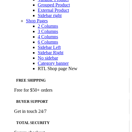
Grouped Product
External Product
Sidebar right
Shop Pages
2 Columns
3 Columns
4 Columns
6 Columns
Sidebar Left
Sidebar Right
No sidebar
Category banner
RTL Shop page
New
FREE SHIPPING
Free for $50+ orders
BUYER SUPPORT
Get in touch 24/7
TOTAL SECURITY