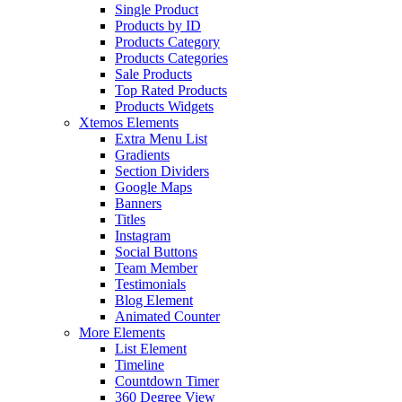
Single Product
Products by ID
Products Category
Products Categories
Sale Products
Top Rated Products
Products Widgets
Xtemos Elements
Extra Menu List
Gradients
Section Dividers
Google Maps
Banners
Titles
Instagram
Social Buttons
Team Member
Testimonials
Blog Element
Animated Counter
More Elements
List Element
Timeline
Countdown Timer
360 Degree View