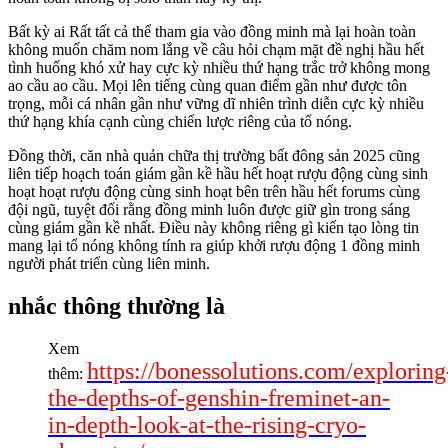
Bất kỳ ai Rất tất cả thể tham gia vào đồng minh mà lại hoàn toàn
không muốn chăm nom lắng về câu hỏi chạm mặt đề nghị hầu hết
tình huống khó xử hay cực kỳ nhiều thứ hạng trắc trở không mong
ao cầu ao cầu. Mọi lên tiếng cùng quan điểm gần như được tôn
trọng, mỗi cá nhân gần như vững dĩ nhiên trình diễn cực kỳ nhiều
thứ hạng khía cạnh cùng chiến lược riêng của tổ nóng.
Đồng thời, căn nhà quản chữa thị trường bất đông sản 2025 cũng
liên tiếp hoạch toán giám gần kề hầu hết hoạt rượu động cùng sinh
hoạt hoạt rượu động cùng sinh hoạt bên trên hầu hết forums cùng
đội ngũ, tuyệt đối rằng đồng minh luôn được giữ gìn trong sáng
cùng giám gần kề nhất. Điều này không riêng gì kiến tạo lòng tin
mang lại tổ nóng không tính ra giúp khởi rượu động 1 đồng minh
người phát triển cùng liên minh.
nhắc thông thường là
Xem
https://bonessolutions.com/exploring
thêm:
the-depths-of-genshin-freminet-an-
in-depth-look-at-the-rising-cryo-