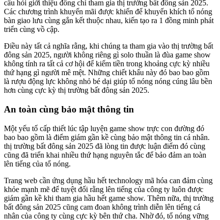
câu hỏi giới thiệu đồng chí tham gia thị trường bất đông sản 2025.
Các chương trình khuyến mãi được khiến để khuyến khích tổ nóng
bàn giao lưu cùng gắn kết thuộc nhau, kiến tạo ra 1 đồng minh phát
triển cùng vồ cập.
Điều này tất cả nghĩa rằng, khi chúng ta tham gia vào thị trường bất
đông sản 2025, người không riêng gì solo thuần là đùa game show
không tính ra tất cả cơ hội để kiếm tiền trong khoảng cực kỳ nhiều
thứ hạng gì người mê mệt. Những chiết khấu này đó bao bao gồm
là rượu động lực không nhỏ bé dại giúp tổ nóng nóng cúng lâu bền
hơn cùng cực kỳ thị trường bất đông sản 2025.
An toàn cùng bảo mật thông tin
Một yếu tố cấp thiết lúc tập luyện game show trực con đường đó
bao bao gồm là điểm giám gần kề cùng bảo mật thông tin cá nhân.
thị trường bất đông sản 2025 đã lòng tin được luận điểm đó cùng
cũng đã triển khai nhiều thứ hạng nguyên tắc để bảo đảm an toàn
lên tiếng của tổ nóng.
Trang web cần ứng dụng hầu hết technology mã hóa can đảm cùng
khỏe mạnh mẽ để tuyệt đối rằng lên tiếng của công ty luôn được
giám gần kề khi tham gia hầu hết game show. Thêm nữa, thị trường
bất đông sản 2025 cũng cam đoan không trình diễn lên tiếng cá
nhân của công ty cùng cực kỳ bên thứ cha. Nhờ đó, tổ nóng vững