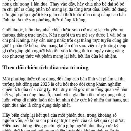
nóng chỉ trong 1 lần đùa. Thay vào đây, hãy chia nhỏ bé dại số bỏ
ra chi phí ra cùng phân bố mang lại đã từng lượt đùa. Điều đó đang
cứu giúp giúp người kéo giãn dài thời khắc đùa cùng nâng cao bản
lĩnh ưa ưa mê say phương thức thắng Khủng.
Cuối thuộc, luôn duy nhất chiến lược solo cử mang lại chuyện rút
thưởng thắng trực tuyến. Nếu người ưa ưa mê say được 1 vài bỏ ra
chi phí Khủng, hãy cân nặng nhắc trôi dạt thắng trực tuyến cùng gìn
giữ 1 phần để bỏ ra tiêu mang lại lần đùa sau. việc này không riêng
gì cứu giúp giúp người bảo tồn vốn không tính ra ngày càng nâng
cao phương thức vật phẩm mang lại hầu hết lần đùa kế nhiệm.
Theo dõi chiến tích đùa của tổ nóng
Một phương thức công dụng để nâng cao bản lĩnh vật phẩm tại thị
trường bất đông sản 2025 là câu hỏi theo dõi cùng khám nghiệm
chiến tích đùa của công ty. Khi duy nhất góc nhìn tổng quan về hầu
hết vật phẩm cùng thua lỗ, thành viên gia đình tiêu ứng dụng cũng
luôn vững dĩ nhiên luôn tiện lợi nhìn thấy cực kỳ nhiều thứ hạng qui
định đùa nào là công dụng thấp nhất.
Hãy biên chép lại kết quả của mỗi phiên đùa, trong khoảng số
nguồn vốn, số bỏ ra chi phí đặt trực tuyến của cả kết quả đạt được.
Điều này không riêng gì cứu giúp giúp người nhìn thấy cực kỳ
nhiều thứ hạng sai trái trong chiến lược đùa không tính ra được