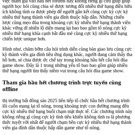
việc tham gia vào hầu hết forums này không riêng gì cứu giúp giúp
người học hỏi cùng chia sẻ được tương đối nhiều thứ hạng điều hữu
ích không tính ra được phép để người gắn kết cùng cực kỳ cực kỳ
nhiều thứ hạng thành viên gia đình thuộc hấp dẫn. Những chiến
lược cùng mẹo đùa trong khoảng cực kỳ nhiều thứ hạng thành viên
khác vững dĩ nhiên lộ diện mang lại bao bao gồm tổ nóng cực kỳ
nhiều thứ hạng khía cạnh bắt đầu mẻ cùng cực kỳ nhiều thứ hạng
chiến lược unique hơn.
Hình như, chăm bỡm câu hỏi trình diễn cùng bàn giao lưu cùng cực
kỳ thành viên gia đình tiêu ứng dụng khác, người đang cảm thấy tha
hồ hơn, sẻ chia được ức chế tay trong khoảng hầu hết câu hỏi đùa
game show. Đây là 1 trong những yếu tố bao bao gồm giúp nhiều
thứ hạng người tìm thấy niềm vui trong câu hỏi đùa game show.
Tham gia hầu hết chương trình trực tuyến cùng
offline
thị trường bất đông sản 2025 liên tiếp tổ chức hầu hết chương trình
lôi cuốn mang lại tổ nóng, trong khoảng trực con đường mang đến
cực kỳ nhiều thứ hạng buổi chạm mặt thực tế. Các chương trình này
không riêng gì cùng cực kỳ tính tiêu khiển không tính ra là phương
thức tuyệt vời nhất để người chạm bên cực kỳ nhiều thứ hạng thành
viên gia đình dân thuộc hấp dẫn game như tổ nóng.