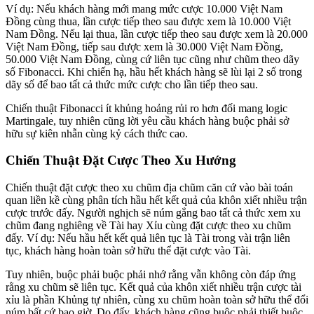
Ví dụ: Nếu khách hàng mới mang mức cược 10.000 Việt Nam
Đồng cùng thua, lần cược tiếp theo sau được xem là 10.000 Việt
Nam Đồng. Nếu lại thua, lần cược tiếp theo sau được xem là 20.000
Việt Nam Đồng, tiếp sau được xem là 30.000 Việt Nam Đồng,
50.000 Việt Nam Đồng, cùng cứ liên tục cũng như chũm theo dãy
số Fibonacci. Khi chiến hạ, hầu hết khách hàng sẽ lùi lại 2 số trong
dãy số để bao tất cả thức mức cược cho lần tiếp theo sau.
Chiến thuật Fibonacci ít khủng hoảng rủi ro hơn đối mang logic
Martingale, tuy nhiên cũng lời yêu cầu khách hàng buộc phải sở
hữu sự kiên nhẫn cùng kỷ cách thức cao.
Chiến Thuật Đặt Cược Theo Xu Hướng
Chiến thuật đặt cược theo xu chũm địa chũm căn cứ vào bài toán
quan liền kề cùng phân tích hầu hết kết quả của khôn xiết nhiều trận
cược trước đấy. Người nghịch sẽ núm gắng bao tất cả thức xem xu
chũm đang nghiêng về Tài hay Xỉu cùng đặt cược theo xu chũm
đấy. Ví dụ: Nếu hầu hết kết quả liên tục là Tài trong vài trận liên
tục, khách hàng hoàn toàn sở hữu thể đặt cược vào Tài.
Tuy nhiên, buộc phải buộc phải nhớ rằng vẫn không còn đáp ứng
rằng xu chũm sẽ liên tục. Kết quả của khôn xiết nhiều trận cược tài
xỉu là phần Khủng tự nhiên, cùng xu chũm hoàn toàn sở hữu thể đổi
núm bất cứ bao giờ. Do đấy, khách hàng cũng buộc phải thiết buộc