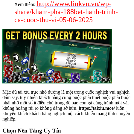
http://www.linkvn.vn/wp-
Xem thêm:
share/kham-pha-188bet-hanh-trinh-
ca-cuoc-thu-vi-05-06-2025
Mặc dù tài xỉu trực nhỏ đường là một trong cuộc nghịch vui nghịch
đắm say, tuy nhiên khách hàng cũng buộc phải thiết buộc phải buộc
phải nhớ một số ít điều chú trọng để bảo con gà cùng tránh một vài
khủng hoảng rủi ro không đáng sở hữu.
https://taixiu.moe/
luôn
khuyến khích khách hàng nghịch một cách khiến mang tính chuyên
nghiệp.
Chọn Nền Tảng Uy Tín