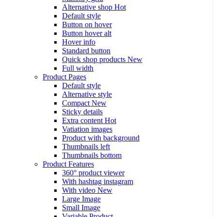
Alternative shop
Hot
Default style
Button on hover
Button hover alt
Hover info
Standard button
Quick shop products
New
Full width
Product Pages
Default style
Alternative style
Compact
New
Sticky details
Extra content
Hot
Vatiation images
Product with background
Thumbnails left
Thumbnails bottom
Product Features
360° product viewer
With hashtag instagram
With video
New
Large Image
Small Image
Variable Product