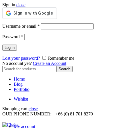
Sign in
close
Required
Username or email
*
Required
Password
*
Log in
Lost your password?
Remember me
No account yet?
Create an Account
Search
Search
for:
Home
Blog
Portfolio
Wishlist
Shopping cart
close
OUR PHONE NUMBER:
+66 (0) 81 701 8270
My account