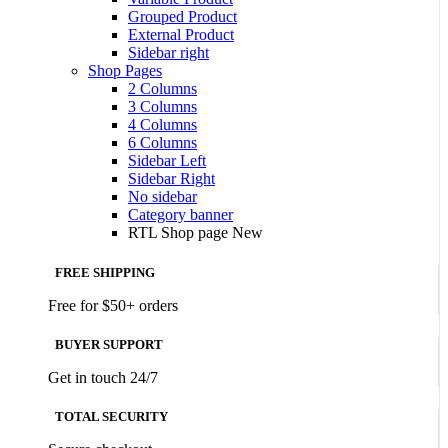
Grouped Product
External Product
Sidebar right
Shop Pages
2 Columns
3 Columns
4 Columns
6 Columns
Sidebar Left
Sidebar Right
No sidebar
Category banner
RTL Shop page
New
FREE SHIPPING
Free for $50+ orders
BUYER SUPPORT
Get in touch 24/7
TOTAL SECURITY