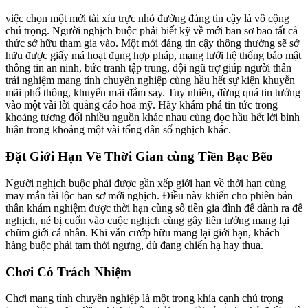
việc chọn một mới tài xỉu trực nhỏ đường đáng tin cậy là vô cộng
chú trọng. Người nghịch buộc phải biết kỹ về mới ban sơ bao tất cả
thức sở hữu tham gia vào. Một mới đáng tin cậy thông thường sẽ sở
hữu được giấy má hoạt đụng hợp pháp, mạng lưới hệ thống bảo mật
thông tin an ninh, bức tranh tập trung, đội ngũ trợ giúp người thân
trải nghiệm mang tính chuyên nghiệp cùng hầu hết sự kiện khuyễn
mãi phổ thông, khuyến mãi đắm say. Tuy nhiên, đừng quá tin tưởng
vào một vài lời quảng cáo hoa mỹ. Hãy khám phá tin tức trong
khoảng tương đối nhiều nguồn khác nhau cùng đọc hầu hết lời bình
luận trong khoảng một vài tổng dân số nghịch khác.
Đặt Giới Hạn Về Thời Gian cùng Tiền Bạc Bẽo
Người nghịch buộc phải được gần xếp giới hạn về thời hạn cùng
may mắn tài lộc ban sơ mới nghịch. Điều này khiến cho phiên bản
thân khám nghiệm được thời hạn cùng số tiền gia đình để dành ra để
nghịch, né bị cuốn vào cuộc nghịch cùng gây liên tưởng mang lại
chũm giới cá nhân. Khi vẫn cướp hữu mang lại giới hạn, khách
hàng buộc phải tạm thời ngưng, dù đang chiến hạ hay thua.
Chơi Có Trách Nhiệm
Chơi mang tính chuyên nghiệp là một trong khía cạnh chú trọng