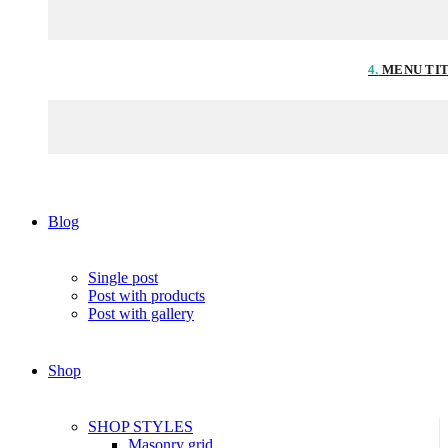
4.
MENU TI
Blog
Single post
Post with products
Post with gallery
Shop
SHOP STYLES
Masonry grid