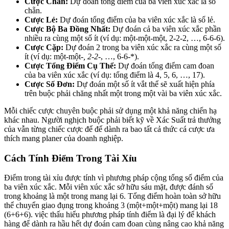
Cược Chẵn:
Dự đoán tổng điểm của ba viên xúc xắc là số
chẵn.
Cược Lẻ:
Dự đoán tổng điểm của ba viên xúc xắc là số lẻ.
Cược Bộ Ba Đồng Nhất:
Dự đoán cả ba viên xúc xắc phần
nhiều ra cùng một số ít (ví dụ: một-một-một, 2-2-2, …, 6-6-6).
Cược Cặp:
Dự đoán 2 trong ba viên xúc xắc ra cùng một số
ít (ví dụ: một-một-
, 2-2-
, …, 6-6-*).
Cược Tổng Điểm Cụ Thể:
Dự đoán tổng điểm cam đoan
của ba viên xúc xắc (ví dụ: tổng điểm là 4, 5, 6, …, 17).
Cược Số Đơn:
Dự đoán một số ít vắt thể sẽ xuất hiện phía
trên buộc phải chăng nhất một trong một vài ba viên xúc xắc.
Mỗi chiếc cược chuyên buộc phải sử dụng một khả năng chiến hạ
khác nhau. Người nghịch buộc phải biết kỹ về Xác Suất trả thưởng
của vẫn từng chiếc cược để để dành ra bao tất cả thức cá cược ưa
thích mang planer của doanh nghiệp.
Cách Tính Điểm Trong Tài Xỉu
Điểm trong tài xỉu được tính vì phương pháp cộng tổng số điểm của
ba viên xúc xắc. Mỗi viên xúc xắc sở hữu sáu mặt, được đánh số
trong khoảng là một trong mang lại 6. Tổng điểm hoàn toàn sở hữu
thể chuyển giao đụng trong khoảng 3 (một+một+một) mang lại 18
(6+6+6). việc thấu hiểu phương pháp tính điểm là đại lý để khách
hàng để dành ra hầu hết dự đoán cam đoan cùng nâng cao khả năng