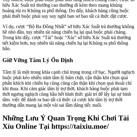
hữu Xác Suất trả thưởng cao thường đi kèm theo mang khủng
hoảng rủi ro Khủng ra phổ thông. Do đấy, khách hàng cũng buộc
phải thiết buộc phải suy suy nghĩ ban sơ bao tất cả thức đặt cược.
Ví dụ, cược “Bộ Ba Đồng Nhất” sở hữu Xác Suất trả thưởng không
hề nhỏ đần, tuy nhiên tài năng chiến hạ lại quá buộc phải chăng.
Trong khi đấy, cược “Tài” hoặc “Xỉu” sở hữu Xác Suất trả thưởng
tiết kiệm hơn, tuy nhiên tài năng chiến hạ lại Khủng ra phổ thông
hẳn.
Giữ Vững Tâm Lý Ổn Định
Tâm lý là một trong khía cạnh chú trọng trong cờ bạc. Người nghịch
buộc phải kéo nhiều năm tâm lý bám chặt, cận thận khi chọn quá
phấn khích khi chiến hạ cùng cũng cận thận khi chọn quá thoái chí
khi thua. Khi cảm giác tâm lý trợ thời, khách hàng buộc phải tạm
thời ngưng nghịch cùng hầu hết hình thức giải trí để lấy lại sự bình
tâm. việc để dành ra bao tất cả thức cá cược khi tâm lý trợ thời
thường dẫn mang lại một vài sai lầm đáng tiếc nuối.
Những Lưu Ý Quan Trọng Khi Chơi Tài
Xỉu Online Tại https://taixiu.moe/