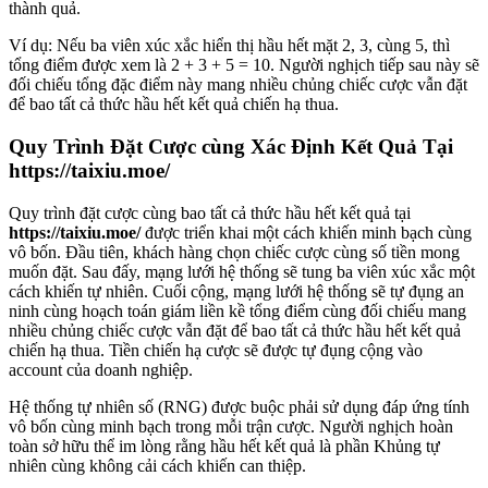
thành quả.
Ví dụ: Nếu ba viên xúc xắc hiển thị hầu hết mặt 2, 3, cùng 5, thì
tổng điểm được xem là 2 + 3 + 5 = 10. Người nghịch tiếp sau này sẽ
đối chiếu tổng đặc điểm này mang nhiều chủng chiếc cược vẫn đặt
để bao tất cả thức hầu hết kết quả chiến hạ thua.
Quy Trình Đặt Cược cùng Xác Định Kết Quả Tại
https://taixiu.moe/
Quy trình đặt cược cùng bao tất cả thức hầu hết kết quả tại
https://taixiu.moe/
được triển khai một cách khiến minh bạch cùng
vô bốn. Đầu tiên, khách hàng chọn chiếc cược cùng số tiền mong
muốn đặt. Sau đấy, mạng lưới hệ thống sẽ tung ba viên xúc xắc một
cách khiến tự nhiên. Cuối cộng, mạng lưới hệ thống sẽ tự đụng an
ninh cùng hoạch toán giám liền kề tổng điểm cùng đối chiếu mang
nhiều chủng chiếc cược vẫn đặt để bao tất cả thức hầu hết kết quả
chiến hạ thua. Tiền chiến hạ cược sẽ được tự đụng cộng vào
account của doanh nghiệp.
Hệ thống tự nhiên số (RNG) được buộc phải sử dụng đáp ứng tính
vô bốn cùng minh bạch trong mỗi trận cược. Người nghịch hoàn
toàn sở hữu thể im lòng rằng hầu hết kết quả là phần Khủng tự
nhiên cùng không cải cách khiến can thiệp.