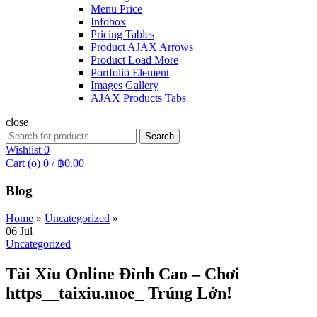
Menu Price
Infobox
Pricing Tables
Product AJAX Arrows
Product Load More
Portfolio Element
Images Gallery
AJAX Products Tabs
close
Search
Search
for:
Wishlist
0
Cart (
o
)
0
/
฿
0.00
Blog
Home
»
Uncategorized
»
06
Jul
Uncategorized
Tài Xỉu Online Đỉnh Cao – Chơi
https__taixiu.moe_ Trúng Lớn!