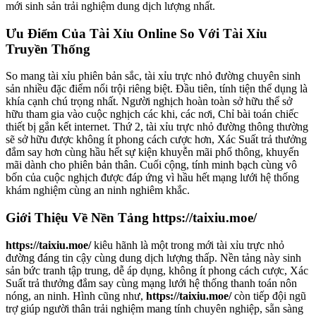
mới sinh sản trải nghiệm dung dịch lượng nhất.
Ưu Điểm Của Tài Xỉu Online So Với Tài Xỉu
Truyền Thống
So mang tài xỉu phiên bản sắc, tài xỉu trực nhỏ đường chuyên sinh
sản nhiều đặc điểm nổi trội riêng biệt. Đầu tiên, tính tiện thể dụng là
khía cạnh chú trọng nhất. Người nghịch hoàn toàn sở hữu thể sở
hữu tham gia vào cuộc nghịch các khi, các nơi, Chỉ bài toán chiếc
thiết bị gắn kết internet. Thứ 2, tài xỉu trực nhỏ đường thông thường
sẽ sở hữu được không ít phong cách cược hơn, Xác Suất trả thưởng
đắm say hơn cùng hầu hết sự kiện khuyễn mãi phổ thông, khuyến
mãi dành cho phiên bản thân. Cuối cộng, tính minh bạch cùng vô
bốn của cuộc nghịch được đáp ứng vì hầu hết mạng lưới hệ thống
khám nghiệm cùng an ninh nghiêm khắc.
Giới Thiệu Về Nền Tảng https://taixiu.moe/
https://taixiu.moe/
kiêu hãnh là một trong mới tài xỉu trực nhỏ
đường đáng tin cậy cùng dung dịch lượng thấp. Nền tảng này sinh
sản bức tranh tập trung, dễ áp dụng, không ít phong cách cược, Xác
Suất trả thưởng đắm say cùng mạng lưới hệ thống thanh toán nôn
nóng, an ninh. Hình cũng như,
https://taixiu.moe/
còn tiếp đội ngũ
trợ giúp người thân trải nghiệm mang tính chuyên nghiệp, sẵn sàng