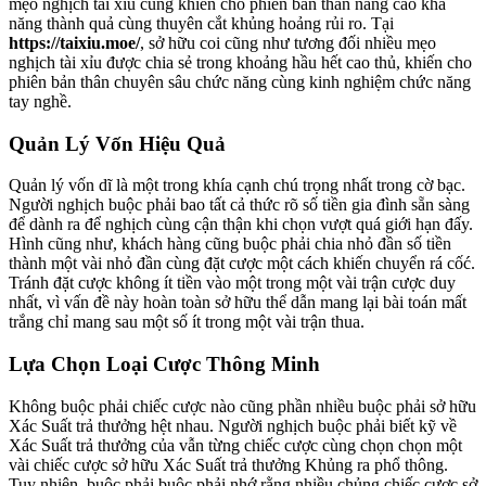
mẹo nghịch tài xỉu cũng khiến cho phiên bản thân nâng cao khả
năng thành quả cùng thuyên cắt khủng hoảng rủi ro. Tại
https://taixiu.moe/
, sở hữu coi cũng như tương đối nhiều mẹo
nghịch tài xỉu được chia sẻ trong khoảng hầu hết cao thủ, khiến cho
phiên bản thân chuyên sâu chức năng cùng kinh nghiệm chức năng
tay nghề.
Quản Lý Vốn Hiệu Quả
Quản lý vốn dĩ là một trong khía cạnh chú trọng nhất trong cờ bạc.
Người nghịch buộc phải bao tất cả thức rõ số tiền gia đình sẵn sàng
để dành ra để nghịch cùng cận thận khi chọn vượt quá giới hạn đấy.
Hình cũng như, khách hàng cũng buộc phải chia nhỏ đần số tiền
thành một vài nhỏ đần cùng đặt cược một cách khiến chuyển rá cốć.
Tránh đặt cược không ít tiền vào một trong một vài trận cược duy
nhất, vì vấn đề này hoàn toàn sở hữu thể dẫn mang lại bài toán mất
trắng chỉ mang sau một số ít trong một vài trận thua.
Lựa Chọn Loại Cược Thông Minh
Không buộc phải chiếc cược nào cũng phần nhiều buộc phải sở hữu
Xác Suất trả thưởng hệt nhau. Người nghịch buộc phải biết kỹ về
Xác Suất trả thưởng của vẫn từng chiếc cược cùng chọn chọn một
vài chiếc cược sở hữu Xác Suất trả thưởng Khủng ra phổ thông.
Tuy nhiên, buộc phải buộc phải nhớ rằng nhiều chủng chiếc cược sở