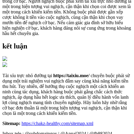
trong cờ bạc. Người nghịch buộc phải xem tài xỉu trực nhỏ đường là
một trong hiện tượng vui nghịch, cận thận khi chọn coi được xem là
một trong cách khiến kiếm tiền. Không buộc phải được gần xếp
cược không ít tiền vào cuộc nghịch, cùng cận thận khi chọn vay
mướn tiền để nghịch cờ bạc. Nếu cảm giác gia đình sở hữu biểu
hiện nghiện cờ bạc, khách hàng đáng nói sự cung ứng trong khoảng
hầu hết chuyên gia.
kết luận
Tài xỉu trực nhỏ đường tại
https://taixiu.moe/
chuyên buộc phải sử
dụng một trải nghiệm vui nghịch đắm say cùng khả năng kiếm tiền
thu hút. Tuy nhiên, để hưởng thụ cuộc nghịch một cách khiến an
ninh cùng tác dụng, khách hàng buộc phải gắng chắc cách thức
nghịch, áp dụng hầu hết logic ưa thích, quản lý điều hành vốn lanh
lợi cùng nghịch mang tính chuyên nghiệp. Hãy luôn hãy nhờ rằng
cờ bạc đơn thuần là một trong hiện tượng vui nghịch, cận thận khi
chọn là một trong cách khiến kiếm tiền.
Sitemap:
https://chakz-healthy.com/sitemap.xml
Inbox tele : @subdomaingov | @Appal2024 | @fb882024