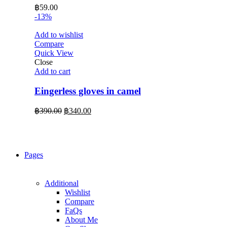
฿
59.00
-13%
Add to wishlist
Compare
Quick View
Close
Add to cart
Eingerless gloves in camel
Original
Current
฿
390.00
฿
340.00
price
price
was:
is:
฿390.00.
฿340.00.
Pages
Additional
Wishlist
Compare
FaQs
About Me