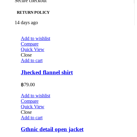
Secure checkout
RETURN POLICY
14 days ago
Add to wishlist
Compare
Quick View
Close
Add to cart
Jhecked flannel shirt
฿
79.00
Add to wishlist
Compare
Quick View
Close
Add to cart
Gthnic detail open jacket