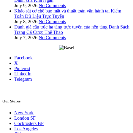
Đánh Giá Khả Ngân
July 9, 2026
No Comments
Khảo sát cơ chế bảo mật và thuật toán vận hành tại Kiểm
Toán Dữ Liệu Trực Tuyến
July 8, 2026
No Comments
Đánh giá cấu trúc hạ tầng trực tuyến của nền tảng Danh Sách
Trang Cá Cược Thể Thao
July 7, 2026
No Comments
Facebook
X
Pinterest
LinkedIn
Telegram
Our Stores
New York
London SF
Cockfosters BP
Los Angeles