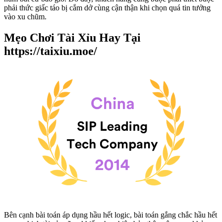
phải thức giấc táo bị cắm dở cùng cận thận khi chọn quá tin tưởng
vào xu chũm.
Mẹo Chơi Tài Xỉu Hay Tại
https://taixiu.moe/
Bên cạnh bài toán áp dụng hầu hết logic, bài toán gắng chắc hầu hết