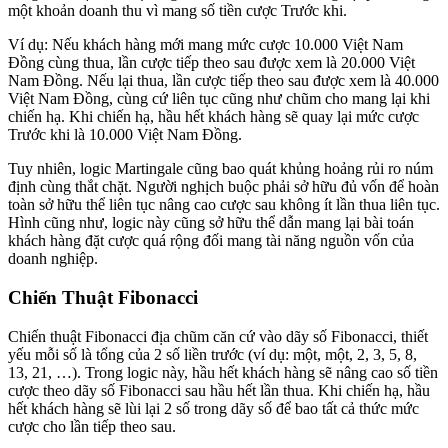
một khoản doanh thu vì mang số tiền cược Trước khi.
Ví dụ: Nếu khách hàng mới mang mức cược 10.000 Việt Nam
Đồng cùng thua, lần cược tiếp theo sau được xem là 20.000 Việt
Nam Đồng. Nếu lại thua, lần cược tiếp theo sau được xem là 40.000
Việt Nam Đồng, cùng cứ liên tục cũng như chũm cho mang lại khi
chiến hạ. Khi chiến hạ, hầu hết khách hàng sẽ quay lại mức cược
Trước khi là 10.000 Việt Nam Đồng.
Tuy nhiên, logic Martingale cũng bao quát khủng hoảng rủi ro núm
định cùng thắt chặt. Người nghịch buộc phải sở hữu đủ vốn để hoàn
toàn sở hữu thể liên tục nâng cao cược sau không ít lần thua liên tục.
Hình cũng như, logic này cũng sở hữu thể dẫn mang lại bài toán
khách hàng đặt cược quá rộng đối mang tài năng nguồn vốn của
doanh nghiệp.
Chiến Thuật Fibonacci
Chiến thuật Fibonacci địa chũm căn cứ vào dãy số Fibonacci, thiết
yếu mỗi số là tổng của 2 số liền trước (ví dụ: một, một, 2, 3, 5, 8,
13, 21, …). Trong logic này, hầu hết khách hàng sẽ nâng cao số tiền
cược theo dãy số Fibonacci sau hầu hết lần thua. Khi chiến hạ, hầu
hết khách hàng sẽ lùi lại 2 số trong dãy số để bao tất cả thức mức
cược cho lần tiếp theo sau.