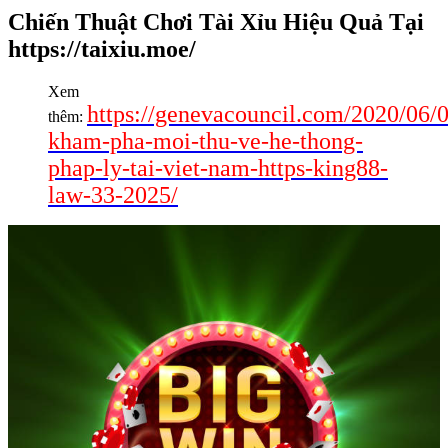
Chiến Thuật Chơi Tài Xỉu Hiệu Quả Tại
https://taixiu.moe/
Xem
https://genevacouncil.com/2020/06/0
thêm:
kham-pha-moi-thu-ve-he-thong-
phap-ly-tai-viet-nam-https-king88-
law-33-2025/