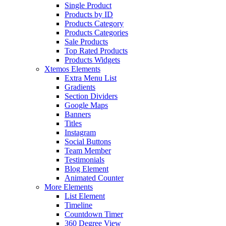
Single Product
Products by ID
Products Category
Products Categories
Sale Products
Top Rated Products
Products Widgets
Xtemos Elements
Extra Menu List
Gradients
Section Dividers
Google Maps
Banners
Titles
Instagram
Social Buttons
Team Member
Testimonials
Blog Element
Animated Counter
More Elements
List Element
Timeline
Countdown Timer
360 Degree View