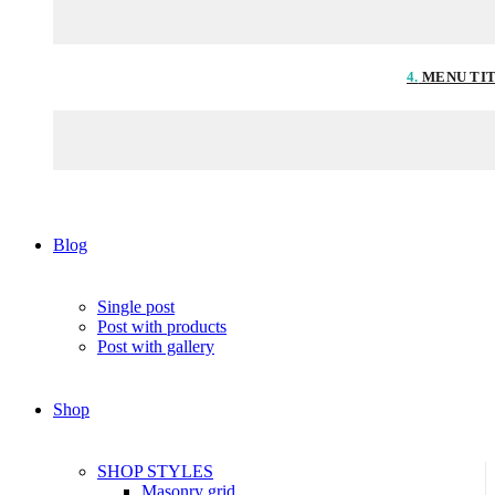
4.
MENU TI
Blog
Single post
Post with products
Post with gallery
Shop
SHOP STYLES
Masonry grid