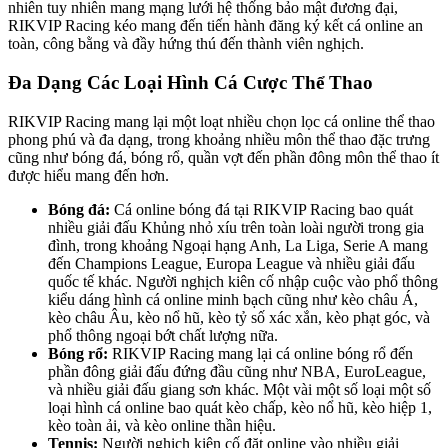
nhiên tuy nhiên mang mạng lưới hệ thống bảo mật đương đại,
RIKVIP Racing kéo mang đến tiến hành đăng ký kết cá online an
toàn, công bằng và đầy hứng thú đến thành viên nghịch.
Đa Dạng Các Loại Hình Cá Cược Thể Thao
RIKVIP Racing mang lại một loạt nhiều chọn lọc cá online thể thao
phong phú và đa dạng, trong khoảng nhiều môn thể thao đặc trưng
cũng như bóng đá, bóng rổ, quần vợt đến phần đông môn thể thao ít
được hiểu mang đến hơn.
Bóng đá:
Cá online bóng đá tại RIKVIP Racing bao quát
nhiều giải đấu Khủng nhỏ xíu trên toàn loài người trong gia
đình, trong khoảng Ngoại hạng Anh, La Liga, Serie A mang
đến Champions League, Europa League và nhiều giải đấu
quốc tế khác. Người nghịch kiên cố nhập cuộc vào phổ thông
kiểu dáng hình cá online minh bạch cũng như kèo châu Á,
kèo châu Âu, kèo nổ hũ, kèo tỷ số xác xắn, kèo phạt góc, và
phổ thông ngoại bớt chất lượng nữa.
Bóng rổ:
RIKVIP Racing mang lại cá online bóng rổ đến
phần đông giải đấu đứng đầu cũng như NBA, EuroLeague,
và nhiều giải đấu giang sơn khác. Một vài một số loại một số
loại hình cá online bao quát kèo chấp, kèo nổ hũ, kèo hiệp 1,
kèo toàn ải, và kèo online thần hiệu.
Tennis:
Người nghịch kiên cố đặt online vào nhiều giải