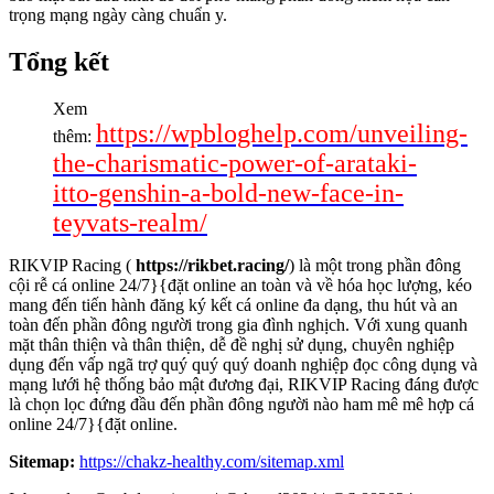
trọng mạng ngày càng chuẩn y.
Tổng kết
Xem
https://wpbloghelp.com/unveiling-
thêm:
the-charismatic-power-of-arataki-
itto-genshin-a-bold-new-face-in-
teyvats-realm/
RIKVIP Racing (
https://rikbet.racing/
) là một trong phần đông
cội rễ cá online 24/7}{đặt online an toàn và về hóa học lượng, kéo
mang đến tiến hành đăng ký kết cá online đa dạng, thu hút và an
toàn đến phần đông người trong gia đình nghịch. Với xung quanh
mặt thân thiện và thân thiện, dễ đề nghị sử dụng, chuyên nghiệp
dụng đến vấp ngã trợ quý quý quý doanh nghiệp đọc công dụng và
mạng lưới hệ thống bảo mật đương đại, RIKVIP Racing đáng được
là chọn lọc đứng đầu đến phần đông người nào ham mê mê hợp cá
online 24/7}{đặt online.
Sitemap:
https://chakz-healthy.com/sitemap.xml