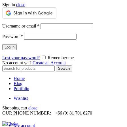
Sign in
close
Required
Username or email
*
Required
Password
*
Log in
Lost your password?
Remember me
No account yet?
Create an Account
Search
Search
for:
Home
Blog
Portfolio
Wishlist
Shopping cart
close
OUR PHONE NUMBER:
+66 (0) 81 701 8270
My account