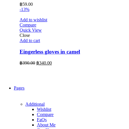
฿
59.00
-13%
Add to wishlist
Compare
Quick View
Close
Add to cart
Eingerless gloves in camel
Original
Current
฿
390.00
฿
340.00
price
price
was:
is:
฿390.00.
฿340.00.
Pages
Additional
Wishlist
Compare
FaQs
About Me