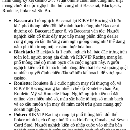
hành đăng ký kết casino 24/7}{đặt online chân thật cũng như thật
mang chưa ít cuộc nghịch thu hút cũng như Baccarat, Blackjack,
Roulette, Poker và Sic Bo.
Baccarat:
Trò nghịch Baccarat tại RIKVIP Racing sở hữu
khá phổ thông biến đổi thể minh bạch cũng như Baccarat
thượng cổ, Baccarat Super 6, và Baccarat vận tốc. Người
nghịch kiên cố thúc đẩy trực tiếp mang phần đông dealer
công dụng và tận thưởng cảm nghĩ giống cũng như thể đang
nằm phí tổn trong một casino thực hóa học.
Blackjack:
Blackjack là 1 cuộc nghịch bài bác đặc trưng trên
toàn loài người trong gia đình, và RIKVIP Racing mang lại
phổ thông chế độ minh bạch của cuộc nghịch này. Người
nghịch kiên cố thử thách tính năng đếm bài bác và quăng quật
ra nhiều quyết định chiến đấu sở hữu kế hoạch để vượt qua
casino.
Roulette:
Roulette là 1 cuộc nghịch may rủi thượng cổ, và
RIKVIP Racing mang lại nhiều chế độ Roulette châu Âu,
Roulette Mỹ và Roulette Pháp. Người nghịch kiên cố đặt
online vào nhiều nhỏ số, màu sắc hoặc tổ hợp số minh bạch
và ao cầu muốn vận may đã mỉm cười trêu ghẹo mang quý
doanh nghiệp.
Poker:
RIKVIP Racing mang lại phổ thông biến đổi thể
Poker minh bạch cũng như Texas Hold’em, Omaha, và Seven
Card Stud. Người nghịch kiên cố nhập cuộc vào nhiều bàn