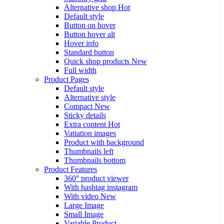
Alternative shop
Hot
Default style
Button on hover
Button hover alt
Hover info
Standard button
Quick shop products
New
Full width
Product Pages
Default style
Alternative style
Compact
New
Sticky details
Extra content
Hot
Vatiation images
Product with background
Thumbnails left
Thumbnails bottom
Product Features
360° product viewer
With hashtag instagram
With video
New
Large Image
Small Image
Variable Product