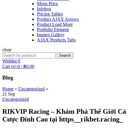
Menu Price
Infobox
Pricing Tables
Product AJAX Arrows
Product Load More
Portfolio Element
Images Gallery
AJAX Products Tabs
close
Search
Search
for:
Wishlist
0
Cart (
o
)
0
/
฿
0.00
Blog
Home
»
Uncategorized
»
21
Sep
Uncategorized
RIKVIP Racing – Khám Phá Thế Giới Cá
Cược Đỉnh Cao tại https__rikbet.racing_