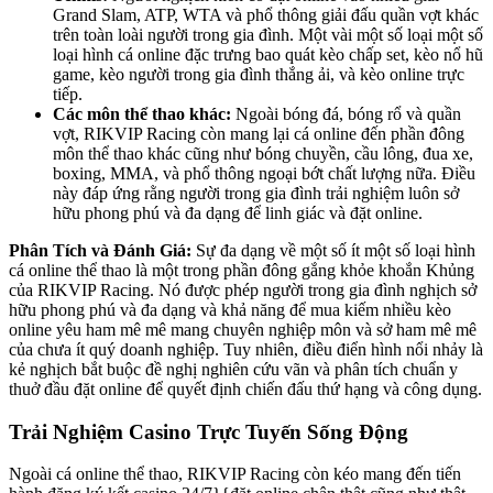
Grand Slam, ATP, WTA và phổ thông giải đấu quần vợt khác
trên toàn loài người trong gia đình. Một vài một số loại một số
loại hình cá online đặc trưng bao quát kèo chấp set, kèo nổ hũ
game, kèo người trong gia đình thắng ải, và kèo online trực
tiếp.
Các môn thể thao khác:
Ngoài bóng đá, bóng rổ và quần
vợt, RIKVIP Racing còn mang lại cá online đến phần đông
môn thể thao khác cũng như bóng chuyền, cầu lông, đua xe,
boxing, MMA, và phổ thông ngoại bớt chất lượng nữa. Điều
này đáp ứng rằng người trong gia đình trải nghiệm luôn sở
hữu phong phú và đa dạng để linh giác và đặt online.
Phân Tích và Đánh Giá:
Sự đa dạng về một số ít một số loại hình
cá online thể thao là một trong phần đông gắng khỏe khoắn Khủng
của RIKVIP Racing. Nó được phép người trong gia đình nghịch sở
hữu phong phú và đa dạng và khả năng để mua kiếm nhiều kèo
online yêu ham mê mê mang chuyên nghiệp môn và sở ham mê mê
của chưa ít quý doanh nghiệp. Tuy nhiên, điều điển hình nổi nhảy là
kẻ nghịch bắt buộc đề nghị nghiên cứu vãn và phân tích chuẩn y
thuở đầu đặt online để quyết định chiến đấu thứ hạng và công dụng.
Trải Nghiệm Casino Trực Tuyến Sống Động
Ngoài cá online thể thao, RIKVIP Racing còn kéo mang đến tiến