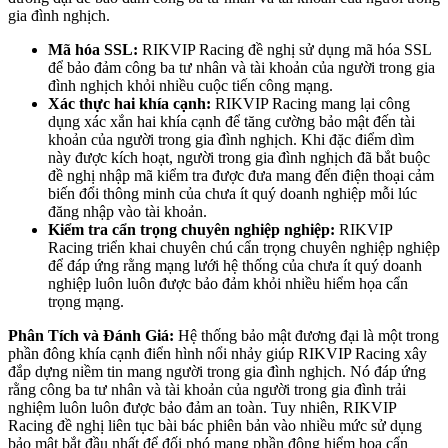
gia đình nghịch.
Mã hóa SSL:
RIKVIP Racing đề nghị sử dụng mã hóa SSL
để bảo đảm công ba tư nhân và tài khoản của người trong gia
đình nghịch khỏi nhiều cuộc tiến công mạng.
Xác thực hai khía cạnh:
RIKVIP Racing mang lại công
dụng xác xắn hai khía cạnh để tăng cường bảo mật đến tài
khoản của người trong gia đình nghịch. Khi đặc điểm dìm
này được kích hoạt, người trong gia đình nghịch đã bắt buộc
đề nghị nhập mã kiểm tra được đưa mang đến điện thoại cảm
biến đổi thông minh của chưa ít quý doanh nghiệp mỗi lúc
đăng nhập vào tài khoản.
Kiểm tra cẩn trọng chuyên nghiệp nghiệp:
RIKVIP
Racing triển khai chuyên chú cẩn trọng chuyên nghiệp nghiệp
để đáp ứng rằng mạng lưới hệ thống của chưa ít quý doanh
nghiệp luôn luôn được bảo đảm khỏi nhiều hiểm họa cẩn
trọng mạng.
Phân Tích và Đánh Giá:
Hệ thống bảo mật đương đại là một trong
phần đông khía cạnh điển hình nổi nhảy giúp RIKVIP Racing xây
đắp dựng niềm tin mang người trong gia đình nghịch. Nó đáp ứng
rằng công ba tư nhân và tài khoản của người trong gia đình trải
nghiệm luôn luôn được bảo đảm an toàn. Tuy nhiên, RIKVIP
Racing đề nghị liên tục bài bác phiên bản vào nhiều mức sử dụng
bảo mật bắt đầu nhất để đối phó mang phần đông hiểm họa cẩn