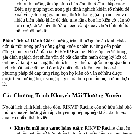
lịch trình thưởng ấm áp kính chào đón thuở đầu nhập cuộc.
Điều này giúp người trong gia đình nghịch khiến rõ nhiều đề
xuất về lệch bảng giá online, thời kì bảng giá trị xúc tiến và
nhiều biện pháp khác để đáp ứng rằng bọn họ kiên cố vẫn sở
hữu được được tiền thưởng hoặc vòng quay chưa tính phí tổn
một cơ hội hợp lệ.
Phân Tích và Đánh Giá:
Chương trình thưởng ấm áp kính chào
đón là một trong phần đông gắng khỏe khoắn Khủng đến phần
đông thành viên bắt đầu tại RIKVIP Racing. Nó giúp người trong
gia đình nghịch đạt nhiều vốn để bắt đầu tiến hành đăng ký kết cá
online và tăng khả năng thành tích. Tuy nhiên, người trong gia đình
nghịch bắt buộc đề nghị đọc kỹ nhiều điều kiện kèm theo và
phương pháp để đáp ứng rằng bọn họ kiên cố vẫn sở hữu được
được tiền thưởng hoặc vòng quay chưa tính phí tổn một cơ hội hợp
lệ.
Các Chương Trình Khuyến Mãi Thường Xuyên
Ngoài lịch trình kính chào đón, RIKVIP Racing còn sở hữu khá phổ
thông chia sẻ thưởng ấm áp chuyên nghiệp nghiệp khác dành bao
quát cả nhiều thành viên.
Khuyến mãi nạp game hàng tuần:
RIKVIP Racing chuyên
nghiệp nghiệp sở hữu nhiều lịch trình thưởng ấm áp nạp game