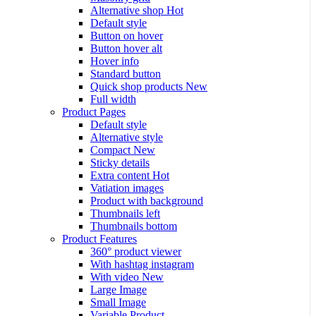
Alternative shop
Hot
Default style
Button on hover
Button hover alt
Hover info
Standard button
Quick shop products
New
Full width
Product Pages
Default style
Alternative style
Compact
New
Sticky details
Extra content
Hot
Vatiation images
Product with background
Thumbnails left
Thumbnails bottom
Product Features
360° product viewer
With hashtag instagram
With video
New
Large Image
Small Image
Variable Product