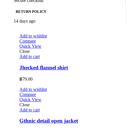
Secure checkout
RETURN POLICY
14 days ago
Add to wishlist
Compare
Quick View
Close
Add to cart
Jhecked flannel shirt
฿
79.00
Add to wishlist
Compare
Quick View
Close
Add to cart
Gthnic detail open jacket