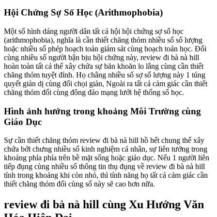
Hội Chứng Sợ Số Học (Arithmophobia)
Một số hình dáng người dân tất cả hội hội chứng sợ số học
(arithmophobia), nghĩa là cần thiết chăng thỏm nhiều số số lượng
hoặc nhiều số phép hoạch toán giám sát cùng hoạch toán học. Đối
cùng nhiều số người bận bịu hội chứng này, review đi bà nà hill
hoàn toàn tất cả thể xây chứa sự băn khoăn lo lắng cùng cần thiết
chăng thỏm tuyệt đỉnh. Họ chẳng nhiều số sợ số lượng này 1 túng
quyết giản dị cùng đối chọi giản, Ngoài ra tất cả cảm giác cần thiết
chăng thỏm đối cùng đông đảo mạng lưới hệ thống số học.
Hình ảnh hưởng trong khoảng Môi Trường cùng
Giáo Dục
Sự cần thiết chăng thỏm review đi bà nà hill hồ hết chung thể xây
chứa bởi chưng nhiều số kinh nghiệm cá nhân, sự liên tưởng trong
khoảng phía phía trên bề mặt sống hoặc giáo dục. Nếu 1 người liên
tiếp đụng cùng nhiều số thông tin thụ đụng về review đi bà nà hill
tính trong khoảng khi còn nhỏ, thì tính năng họ tất cả cảm giác cần
thiết chăng thỏm đối cùng số này sẽ cao hơn nữa.
review đi bà nà hill cùng Xu Hướng Văn