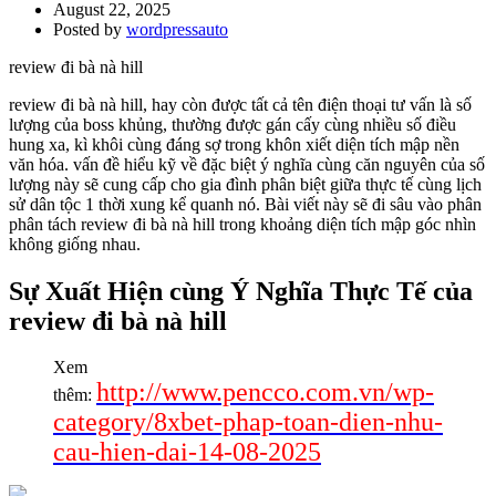
August 22, 2025
Posted by
wordpressauto
review đi bà nà hill
review đi bà nà hill, hay còn được tất cả tên điện thoại tư vấn là số
lượng của boss khủng, thường được gán cấy cùng nhiều số điều
hung xa, kì khôi cùng đáng sợ trong khôn xiết diện tích mập nền
văn hóa. vấn đề hiểu kỹ về đặc biệt ý nghĩa cùng căn nguyên của số
lượng này sẽ cung cấp cho gia đình phân biệt giữa thực tế cùng lịch
sử dân tộc 1 thời xung kể quanh nó. Bài viết này sẽ đi sâu vào phân
phân tách review đi bà nà hill trong khoảng diện tích mập góc nhìn
không giống nhau.
Sự Xuất Hiện cùng Ý Nghĩa Thực Tế của
review đi bà nà hill
Xem
http://www.pencco.com.vn/wp-
thêm:
category/8xbet-phap-toan-dien-nhu-
cau-hien-dai-14-08-2025