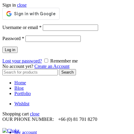
Sign in
close
Required
Username or email
*
Required
Password
*
Log in
Lost your password?
Remember me
No account yet?
Create an Account
Search
Search
for:
Home
Blog
Portfolio
Wishlist
Shopping cart
close
OUR PHONE NUMBER:
+66 (0) 81 701 8270
My account