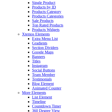
Single Product
Products by ID
Products Category
Products Categories
Sale Products
Top Rated Products
Products Widgets
Xtemos Elements
Extra Menu List
Gradients
Section Dividers
Google Maps
Banners
Titles
Instagram
Social Buttons
Team Member
Testimonials
Blog Element
Animated Counter
More Elements
List Element
Timeline
Countdown Timer
360 Degree View