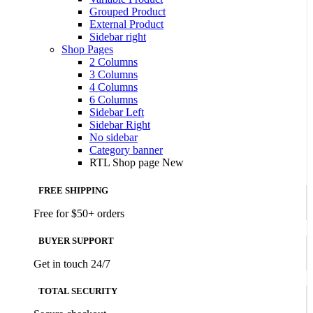
Grouped Product
External Product
Sidebar right
Shop Pages
2 Columns
3 Columns
4 Columns
6 Columns
Sidebar Left
Sidebar Right
No sidebar
Category banner
RTL Shop page
New
FREE SHIPPING
Free for $50+ orders
BUYER SUPPORT
Get in touch 24/7
TOTAL SECURITY