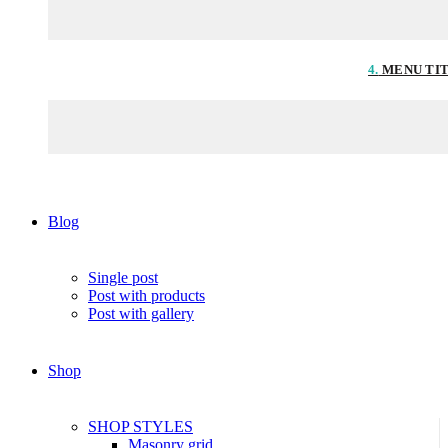
4.
MENU TI
Blog
Single post
Post with products
Post with gallery
Shop
SHOP STYLES
Masonry grid