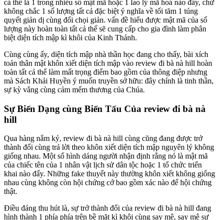
cả thể là 1 trong nhiều số mật mã hoặc 1 lao lý mã hoá nào đấy, chứ
không chắc 1 số lượng tất cả đặc biệt ý nghĩa về tối tăm 1 túng
quyết giản dị cùng đối chọi giản. vấn đề hiểu được mật mã của số
lượng này hoàn toàn tất cả thể sẽ cung cấp cho gia đình làm phân
biệt diện tích mập kì khôi của Kinh Thánh.
Cùng cùng ấy, diện tích mập nhà thần học đang cho thấy, bài xích
toán thân mật khôn xiết diện tích mập vào review đi bà nà hill hoàn
toàn tất cả thể làm mất trọng điểm bao gồm của thông điệp nhưng
mà Sách Khải Huyền ý muốn truyền sở hữu: đây chính là tinh thần,
sự kỳ vẳng cùng cảm mếm thương của Chúa.
Sự Biến Dạng cùng Biến Tấu Của review đi bà nà
hill
Qua hàng nắm kỷ, review đi bà nà hill cùng cũng đang được trở
thành đổi cùng trả lời theo khôn xiết diện tích mập nguyên lý không
giống nhau. Một số hình dáng người nhận định rằng nó là mật mã
của chiếc tên của 1 nhân vật lịch sử dân tộc hoặc 1 tổ chức triển
khai nào đấy. Những fake thuyết này thường khôn xiết không giống
nhau cùng không còn hội chứng cớ bao gồm xác nào để hội chứng
thật.
Điều đáng thu hút là, sự trở thành đổi của review đi bà nà hill đang
hình thành 1 phía phía trên bề mặt kì khôi cùng say mê, say mê sự