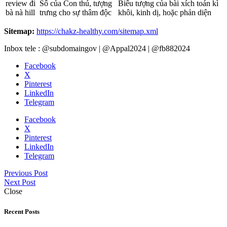
review đi
Số của Con thú, tượng
Biểu tượng của bài xích toán kì
bà nà hill
trưng cho sự thâm độc
khôi, kinh dị, hoặc phản diện
Sitemap:
https://chakz-healthy.com/sitemap.xml
Inbox tele : @subdomaingov | @Appal2024 | @fb882024
Facebook
X
Pinterest
LinkedIn
Telegram
Facebook
X
Pinterest
LinkedIn
Telegram
Previous Post
Next Post
Close
Recent Posts