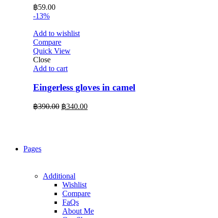
฿
59.00
-13%
Add to wishlist
Compare
Quick View
Close
Add to cart
Eingerless gloves in camel
Original
Current
฿
390.00
฿
340.00
price
price
was:
is:
฿390.00.
฿340.00.
Pages
Additional
Wishlist
Compare
FaQs
About Me