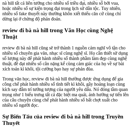
nà hill tất cả liên tưởng cho nhiều số triều đại, nhiều số bởi vua,
hoặc nhiều số sự kiện trọng đại trong lịch sử dân tộc. Tuy nhiên,
nhiều số fake thuyết này thường khôn xiết thiếu căn cứ cùng chỉ
dừng lại ở chừng độ phán đoán.
review đi bà nà hill trong Văn Học cùng Nghệ
Thuật
review đi bà nà hill cũng sẽ trở thành 1 nguồn cảm nghĩ vô tận cho
nhiều số chuyên gia văn, nhạc sĩ cùng nghệ sĩ. Họ cần thiết sử dụng
số lượng này để phát hành nhiều số thành phầm làm đẹp cùng nghệ
thuật, đề đạt nhiều số cân nặng kể cùng cảm giác của họ về sự bài
xích toán kì khôi, tội cường bạo hay sự phản đùa.
Trong văn học, review đi bà nà hill thường được ứng dụng để gia
công chế phát hành nhiều số tình tiết kì khôi, gây hoảng loạn cùng
kích say đắm trí tưởng tượng của người yêu dấu. Nó đóng tầm quan
trọng như 1 biểu trưng tất cả đặc biệt ma quái, ảnh hưởng sự tiến lên
của câu chuyện cùng chế phát hành nhiều số bất chợt xuất cho
nhiều số người đọc.
Sự Biến Tấu của review đi bà nà hill trong Truyền
Thuyết