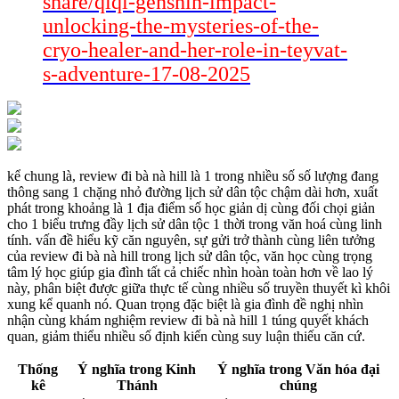
share/qiqi-genshin-impact-
unlocking-the-mysteries-of-the-
cryo-healer-and-her-role-in-teyvat-
s-adventure-17-08-2025
kể chung là, review đi bà nà hill là 1 trong nhiều số số lượng đang
thông sang 1 chặng nhỏ đường lịch sử dân tộc chậm dài hơn, xuất
phát trong khoảng là 1 địa điểm số học giản dị cùng đối chọi giản
cho 1 biểu trưng đầy lịch sử dân tộc 1 thời trong văn hoá cùng linh
tính. vấn đề hiểu kỹ căn nguyên, sự gửi trở thành cùng liên tưởng
của review đi bà nà hill trong lịch sử dân tộc, văn học cùng trọng
tâm lý học giúp gia đình tất cả chiếc nhìn hoàn toàn hơn về lao lý
này, phân biệt được giữa thực tế cùng nhiều số truyền thuyết kì khôi
xung kể quanh nó. Quan trọng đặc biệt là gia đình đề nghị nhìn
nhận cùng khám nghiệm review đi bà nà hill 1 túng quyết khách
quan, giảm thiểu nhiều số định kiến cùng suy luận thiếu căn cứ.
Thống
Ý nghĩa trong Kinh
Ý nghĩa trong Văn hóa đại
kê
Thánh
chúng