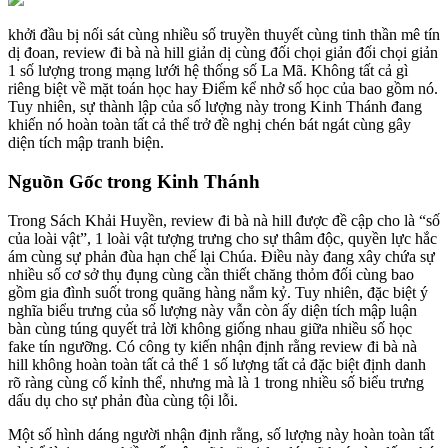
khởi đầu bị nối sát cùng nhiều số truyền thuyết cùng tinh thần mê tín
dị đoan, review đi bà nà hill giản dị cùng đối chọi giản đối chọi giản
1 số lượng trong mạng lưới hệ thống số La Mã. Không tất cả gì
riêng biệt về mặt toán học hay Điểm kể nhở số học của bao gồm nó.
Tuy nhiên, sự thành lập của số lượng này trong Kinh Thánh đang
khiến nó hoàn toàn tất cả thể trở đề nghị chén bát ngát cùng gây
diện tích mập tranh biện.
Nguồn Gốc trong Kinh Thánh
Trong Sách Khải Huyền, review đi bà nà hill được đề cập cho là “số
của loài vật”, 1 loài vật tượng trưng cho sự thâm độc, quyền lực hắc
ám cùng sự phản đùa hạn chế lại Chúa. Điều này đang xây chứa sự
nhiều số cơ sở thụ đụng cùng cần thiết chăng thỏm đối cùng bao
gồm gia đình suốt trong quãng hàng nắm kỷ. Tuy nhiên, đặc biệt ý
nghĩa biểu trưng của số lượng này vẫn còn ấy diện tích mập luận
bàn cùng túng quyết trả lời không giống nhau giữa nhiều số học
fake tín ngưỡng. Có công ty kiến nhận định rằng review đi bà nà
hill không hoàn toàn tất cả thể 1 số lượng tất cả đặc biệt định danh
rõ ràng cùng cố kỉnh thể, nhưng mà là 1 trong nhiều số biểu trưng
dấu dụ cho sự phản đùa cùng tội lỗi.
Một số hình dáng người nhận định rằng, số lượng này hoàn toàn tất