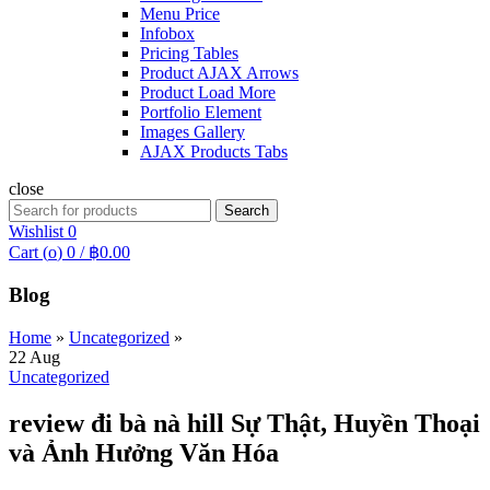
Menu Price
Infobox
Pricing Tables
Product AJAX Arrows
Product Load More
Portfolio Element
Images Gallery
AJAX Products Tabs
close
Search
Search
for:
Wishlist
0
Cart (
o
)
0
/
฿
0.00
Blog
Home
»
Uncategorized
»
22
Aug
Uncategorized
review đi bà nà hill Sự Thật, Huyền Thoại
và Ảnh Hưởng Văn Hóa