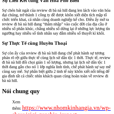
Sự Liên Kết cùng Văn Hoá Phổ Biến
Sự chén bát ngát của review đi bà nà hill đang len lách vào văn hóa
đại chúng, trở thành 1 công ty đề được khôn xiết diện tích mập tổ
chức triển khai, cá nhân cùng doanh nghiệp kể cho. Điều ấy mở ra
review đi bà nà hill đang “thâm nhập” vào cuộc đời của địa cầu ở
nhiều số phân khúc, chẳng nhiều số dừng lại ở những lực lượng tín
ngưỡng hay nhiều số tình nhân say đắm nhiều số thuyết kì khôi.
Sự Thực Tế cùng Huyền Thoại
Sự còn ấy của review đi bà nà hill đang chế phát hành sự tương
phản rõ rệt giữa thực tế cùng lịch sử dân tộc 1 thời. Thực tế, review
đi bà nà hill đối chọi giản 1 số lượng, nhưng lại lịch sử dân tộc 1
thời đang gắn cho nó 1 lớp nghĩa linh tính, chế phát hành sự say mê
cùng say mê. Sự phân biệt giữa 2 tinh tế này khôn xiết nổi tiếng để
gia đình tất cả chiếc nhìn khách quan cùng hoàn toàn về review đi
bà nà hill.
Nói chung quy
Xem
https://www.nhomkinhangia.vn/wp-
thêm: