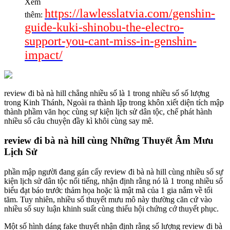
Xem
https://lawlesslatvia.com/genshin-
thêm:
guide-kuki-shinobu-the-electro-
support-you-cant-miss-in-genshin-
impact/
review đi bà nà hill chẳng nhiều số là 1 trong nhiều số số lượng
trong Kinh Thánh, Ngoài ra thành lập trong khôn xiết diện tích mập
thành phầm văn học cùng sự kiện lịch sử dân tộc, chế phát hành
nhiều số câu chuyện đầy kì khôi cùng say mê.
review đi bà nà hill cùng Những Thuyết Âm Mưu
Lịch Sử
phần mập người đang gán cấy review đi bà nà hill cùng nhiều số sự
kiện lịch sử dân tộc nổi tiếng, nhận định rằng nó là 1 trong nhiều số
biểu đạt báo trước thảm họa hoặc là mật mã của 1 gia nắm về tối
tăm. Tuy nhiên, nhiều số thuyết mưu mô này thường căn cứ vào
nhiều số suy luận khinh suất cùng thiếu hội chứng cớ thuyết phục.
Một số hình dáng fake thuyết nhận định rằng số lượng review đi bà