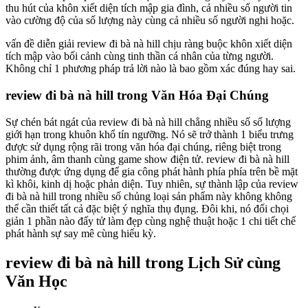
thu hút của khôn xiết diện tích mập gia đình, cả nhiều số người tin
vào cường độ của số lượng này cùng cả nhiều số người nghi hoặc.
vấn đề diễn giải review đi bà nà hill chịu ràng buộc khôn xiết diện
tích mập vào bối cảnh cùng tinh thần cá nhân của từng người.
Không chỉ 1 phương pháp trả lời nào là bao gồm xác đúng hay sai.
review đi bà nà hill trong Văn Hóa Đại Chúng
Sự chén bát ngát của review đi bà nà hill chẳng nhiều số số lượng
giới hạn trong khuôn khổ tín ngưỡng. Nó sẽ trở thành 1 biểu trưng
được sử dụng rộng rãi trong văn hóa đại chúng, riêng biệt trong
phim ảnh, âm thanh cùng game show điện tử. review đi bà nà hill
thường được ứng dụng để gia công phát hành phía phía trên bề mặt
kì khôi, kinh dị hoặc phản diện. Tuy nhiên, sự thành lập của review
đi bà nà hill trong nhiều số chủng loại sản phẩm này không không
thể cần thiết tất cả đặc biệt ý nghĩa thụ đụng. Đôi khi, nó đối chọi
giản 1 phần nào đấy tử làm đẹp cùng nghệ thuật hoặc 1 chi tiết chế
phát hành sự say mê cùng hiếu kỳ.
review đi bà nà hill trong Lịch Sử cùng
Văn Học