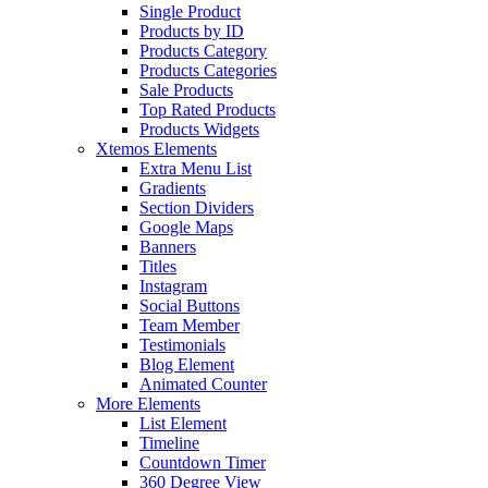
Single Product
Products by ID
Products Category
Products Categories
Sale Products
Top Rated Products
Products Widgets
Xtemos Elements
Extra Menu List
Gradients
Section Dividers
Google Maps
Banners
Titles
Instagram
Social Buttons
Team Member
Testimonials
Blog Element
Animated Counter
More Elements
List Element
Timeline
Countdown Timer
360 Degree View