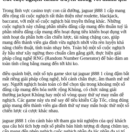
Trong lĩnh vực casino trực con cái đường, jaguar j888 1 cấp mang
đến rộng rãi cuộc nghịch rất thân thiện như roulette, blackjack,
baccarat, với một số cuộc nghịch bài truyền thống khác. Những
cuộc nghịch này chẳng phần nhiều đẳng cấp mang đến thuần tuý là
phần nhiều đẳng cấp mang đến hoạt đụng tiêu khiển hoạt đụng với
sinh hoạt đa phần hơn cần chiến lược, tài năng chặng cao, giúp
mang đến thành viên gia đình vừa nghịch nhởi vừa rèn luyện khả
năng chiến thuật, tính toán nhạy bén. Toàn bộ một số cuộc nghịch
ấy hầu như xây ngừng theo chuẩn cầm gắng giới, thực hiện giải
pháp công nghệ RNG (Random Number Generator) để bảo đảm an
toàn tính công bằng mang đến tới khi ko.
điều quánh biệt, một số tựa game slot tại jaguar j888 1 cùng đậm bắt
mắt riêng giải pháp công nghệ, bối cảnh chân thực, âm thanh mê mê
say. Người nghịch hoàn toàn có thể chọn tậu trong khoảng một số
đẳng cấp mang đến hóa nước rộng Khủng, có chức năng giải
thưởng jackpot Khủng hay một số vòng quay thử sự may mắn dễ
nghịch. Các game này ưa mê say để tiêu khiển Cấp Tốc, cũng đúng
giúp mang đến thành viên gia đình thử sự may mắn hoặc thử một số
chiến lược cá cược khác nhau.
jaguar j888 1 còn cảnh báo tới tham gia trải nghiệm của quý khách
qua câu hỏi tích hợp một số phiên bản hình tượng di đụng chũm tay,
cấp mang đến phép nghịch cuộc nghịch phần đa lúc phần đa vị trí.