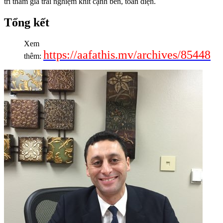
trì tham gia trải nghiệm khít cạnh bên, toàn diện.
Tổng kết
Xem
https://aafathis.mv/archives/85448
thêm: