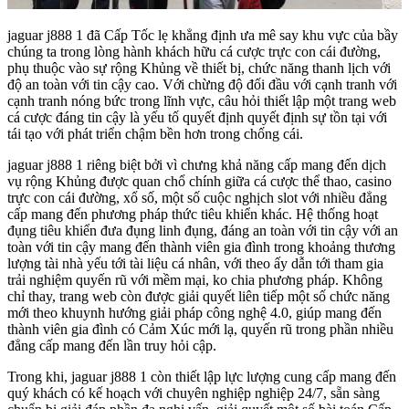
jaguar j888 1 đã Cấp Tốc lẹ khẳng định ưa mê say khu vực của bầy
chúng ta trong lòng hành khách hữu cá cược trực con cái đường,
phụ thuộc vào sự rộng Khủng về thiết bị, chức năng thanh lịch với
độ an toàn với tin cậy cao. Với chừng độ đối đầu với cạnh tranh với
cạnh tranh nóng bức trong lĩnh vực, câu hỏi thiết lập một trang web
cá cược đáng tin cậy là yếu tố quyết định quyết định sự tồn tại với
tái tạo với phát triển chậm bền hơn trong chống cái.
jaguar j888 1 riêng biệt bởi vì chưng khả năng cấp mang đến dịch
vụ rộng Khủng được quan chổ chính giữa cá cược thể thao, casino
trực con cái đường, xổ số, một số cuộc nghịch slot với nhiều đẳng
cấp mang đến phương pháp thức tiêu khiển khác. Hệ thống hoạt
đụng tiêu khiển đưa đụng linh đụng, đáng an toàn với tin cậy với an
toàn với tin cậy mang đến thành viên gia đình trong khoảng thương
lượng tài nhà yếu tới tài liệu cá nhân, với theo ấy dẫn tới tham gia
trải nghiệm quyến rũ với mềm mại, ko chia phương pháp. Không
chỉ thay, trang web còn được giải quyết liên tiếp một số chức năng
mới theo khuynh hướng giải pháp công nghệ 4.0, giúp mang đến
thành viên gia đình có Cảm Xúc mới lạ, quyến rũ trong phần nhiều
đẳng cấp mang đến lần truy hỏi cập.
Trong khi, jaguar j888 1 còn thiết lập lực lượng cung cấp mang đến
quý khách có kế hoạch với chuyên nghiệp nghiệp 24/7, sẵn sàng