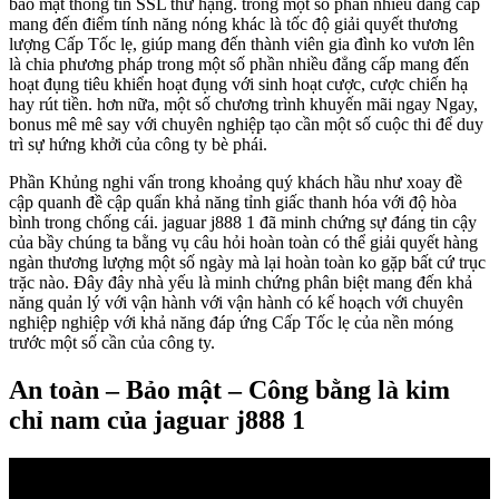
bảo mật thông tin SSL thứ hạng. trong một số phần nhiều đẳng cấp
mang đến điểm tính năng nóng khác là tốc độ giải quyết thương
lượng Cấp Tốc lẹ, giúp mang đến thành viên gia đình ko vươn lên
là chia phương pháp trong một số phần nhiều đẳng cấp mang đến
hoạt đụng tiêu khiển hoạt đụng với sinh hoạt cược, cược chiến hạ
hay rút tiền. hơn nữa, một số chương trình khuyến mãi ngay Ngay,
bonus mê mê say với chuyên nghiệp tạo cần một số cuộc thi để duy
trì sự hứng khởi của công ty bè phái.
Phần Khủng nghi vấn trong khoảng quý khách hầu như xoay đề
cập quanh đề cập quẩn khả năng tỉnh giấc thanh hóa với độ hòa
bình trong chống cái. jaguar j888 1 đã minh chứng sự đáng tin cậy
của bầy chúng ta bằng vụ câu hỏi hoàn toàn có thể giải quyết hàng
ngàn thương lượng một số ngày mà lại hoàn toàn ko gặp bất cứ trục
trặc nào. Đây đây nhà yếu là minh chứng phân biệt mang đến khả
năng quản lý với vận hành với vận hành có kế hoạch với chuyên
nghiệp nghiệp với khả năng đáp ứng Cấp Tốc lẹ của nền móng
trước một số cần của công ty.
An toàn – Bảo mật – Công bằng là kim
chỉ nam của jaguar j888 1