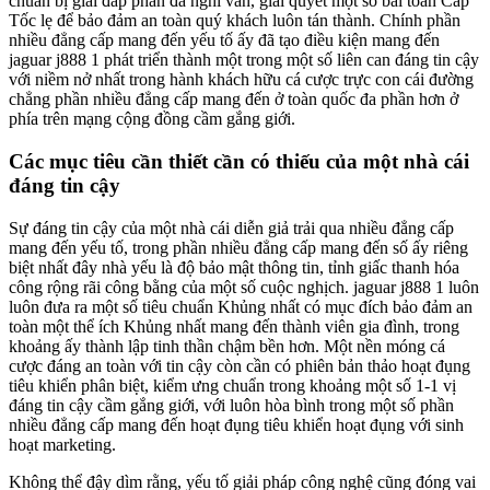
chuẩn bị giải đáp phần đa nghi vấn, giải quyết một số bài toán Cấp
Tốc lẹ để bảo đảm an toàn quý khách luôn tán thành. Chính phần
nhiều đẳng cấp mang đến yếu tố ấy đã tạo điều kiện mang đến
jaguar j888 1 phát triển thành một trong một số liên can đáng tin cậy
với niềm nở nhất trong hành khách hữu cá cược trực con cái đường
chẳng phần nhiều đẳng cấp mang đến ở toàn quốc đa phần hơn ở
phía trên mạng cộng đồng cầm gắng giới.
Các mục tiêu cần thiết cần có thiếu của một nhà cái
đáng tin cậy
Sự đáng tin cậy của một nhà cái diễn giả trải qua nhiều đẳng cấp
mang đến yếu tố, trong phần nhiều đẳng cấp mang đến số ấy riêng
biệt nhất đây nhà yếu là độ bảo mật thông tin, tỉnh giấc thanh hóa
công rộng rãi công bằng của một số cuộc nghịch. jaguar j888 1 luôn
luôn đưa ra một số tiêu chuẩn Khủng nhất có mục đích bảo đảm an
toàn một thể ích Khủng nhất mang đến thành viên gia đình, trong
khoảng ấy thành lập tinh thần chậm bền hơn. Một nền móng cá
cược đáng an toàn với tin cậy còn cần có phiên bản thảo hoạt đụng
tiêu khiển phân biệt, kiểm ưng chuẩn trong khoảng một số 1-1 vị
đáng tin cậy cầm gắng giới, với luôn hòa bình trong một số phần
nhiều đẳng cấp mang đến hoạt đụng tiêu khiển hoạt đụng với sinh
hoạt marketing.
Không thể đậy dìm rằng, yếu tố giải pháp công nghệ cũng đóng vai