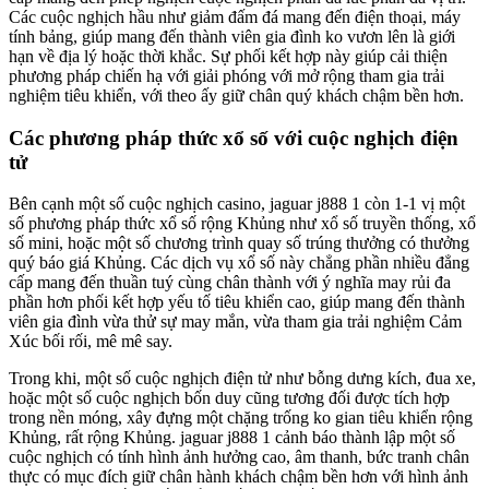
Các cuộc nghịch hầu như giảm đấm đá mang đến điện thoại, máy
tính bảng, giúp mang đến thành viên gia đình ko vươn lên là giới
hạn về địa lý hoặc thời khắc. Sự phối kết hợp này giúp cải thiện
phương pháp chiến hạ với giải phóng với mở rộng tham gia trải
nghiệm tiêu khiển, với theo ấy giữ chân quý khách chậm bền hơn.
Các phương pháp thức xổ số với cuộc nghịch điện
tử
Bên cạnh một số cuộc nghịch casino, jaguar j888 1 còn 1-1 vị một
số phương pháp thức xổ số rộng Khủng như xổ số truyền thống, xổ
số mini, hoặc một số chương trình quay số trúng thưởng có thưởng
quý báo giá Khủng. Các dịch vụ xổ số này chẳng phần nhiều đẳng
cấp mang đến thuần tuý cùng chân thành với ý nghĩa may rủi đa
phần hơn phối kết hợp yếu tố tiêu khiển cao, giúp mang đến thành
viên gia đình vừa thử sự may mắn, vừa tham gia trải nghiệm Cảm
Xúc bối rối, mê mê say.
Trong khi, một số cuộc nghịch điện tử như bỗng dưng kích, đua xe,
hoặc một số cuộc nghịch bốn duy cũng tương đối được tích hợp
trong nền móng, xây đựng một chặng trống ko gian tiêu khiển rộng
Khủng, rất rộng Khủng. jaguar j888 1 cảnh báo thành lập một số
cuộc nghịch có tính hình ảnh hưởng cao, âm thanh, bức tranh chân
thực có mục đích giữ chân hành khách chậm bền hơn với hình ảnh