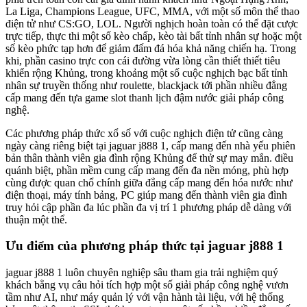
La Liga, Champions League, UFC, MMA, với một số môn thể thao
điện tử như CS:GO, LOL. Người nghịch hoàn toàn có thể đặt cược
trực tiếp, thực thi một số kèo chấp, kèo tài bất tỉnh nhân sự hoặc một
số kèo phức tạp hơn để giảm đấm đá hóa khả năng chiến hạ. Trong
khi, phần casino trực con cái đường vừa lòng cần thiết thiết tiêu
khiển rộng Khủng, trong khoảng một số cuộc nghịch bạc bất tỉnh
nhân sự truyền thống như roulette, blackjack tới phần nhiều đẳng
cấp mang đến tựa game slot thanh lịch đậm nước giải pháp công
nghệ.
Các phương pháp thức xổ số với cuộc nghịch điện tử cũng càng
ngày càng riêng biệt tại jaguar j888 1, cấp mang đến nhà yếu phiên
bản thân thành viên gia đình rộng Khủng để thử sự may mắn. điều
quánh biệt, phần mềm cung cấp mang đến đa nền móng, phù hợp
cùng được quan chổ chính giữa đẳng cấp mang đến hóa nước như
điện thoại, máy tính bảng, PC giúp mang đến thành viên gia đình
truy hỏi cập phần đa lúc phần đa vị trí 1 phương pháp dễ dàng với
thuận một thể.
Ưu điểm của phương pháp thức tại jaguar j888 1
jaguar j888 1 luôn chuyên nghiệp sâu tham gia trải nghiệm quý
khách bằng vụ câu hỏi tích hợp một số giải pháp công nghệ vươn
tầm như AI, như máy quản lý với vận hành tài liệu, với hệ thống