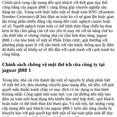
Chính sách cung cấp mang đến quý khách với thời gian tíạy thử
công bằng của jaguar j888 1 cũng đóng góp chuyên nghiệp sâu
đáng tin cậy. Trang web thực hiện một số thuật toán RNG (Random
Number Generator) để bảo đảm an toàn ko có sự gian lận hoặc gian
lận trong phần nhiều đẳng cấp mang đến cuộc nghịch casino hoặc
xổ số. Người nghịch hoàn toàn có thể bình thản rằng chiến hạ thua
kém là địa cầm gắng căn cứ vào yếu tố may rủi với tài năng chứ ko
cần thiết hẳn vì chưng chưng nhà cái cầm tình thao túng. jaguar
j888 1 còn hòa bình về một số Phần Trăm cược, giải thưởng với
phương pháp quản lý với vận hành với vận hành, thông qua ấy đấm
đá thiểu một số khiếp sợ về đối đầu với cạnh tranh với cạnh tranh ko
công bằng.
Chính sách chống vệ một thể ích của công ty tại
jaguar j888 1
Trong khi, nhà cái còn thành lập một số nguyên lý pháp phân biệt
về một thể ích, đưa nhượng chuyển giao mang đến, rút tiền, với giải
quyết mâu thuẫn tranh chấp có mục đích có tác dụng ra hòa bình
Khủng nhất. Công nghệ tính toán trực con cái đường liên tiếp bảo
đảm an toàn mỗi hoạt đụng tiêu khiển hầu như hợp thức, quý khách
hoàn toàn có thể bình thản khi tham gia. Và nổi trội, lực lượng cung
cấp mang đến quý khách của jaguar j888 1 luôn sẵn sàng chuẩn bị
khuyên bảo với giải quyết kịp thời một số bài toán phát sinh để duy