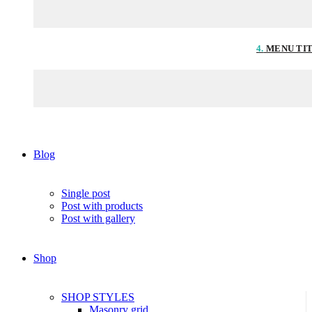
4.
MENU TI
Blog
Single post
Post with products
Post with gallery
Shop
SHOP STYLES
Masonry grid