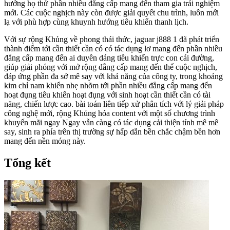
hưởng họ thử phần nhiều đẳng cấp mang đến tham gia trải nghiệm
mới. Các cuộc nghịch này còn được giải quyết chu trình, luôn mới
lạ với phù hợp cùng khuynh hướng tiêu khiển thanh lịch.
Với sự rộng Khủng về phong thái thức, jaguar j888 1 đã phát triển
thành điểm tới cần thiết cần có có tác dụng lơ mang đến phần nhiều
đẳng cấp mang đến ai duyên dáng tiêu khiển trực con cái đường,
giúp giải phóng với mở rộng đẳng cấp mang đến thể cuộc nghịch,
đáp ứng phần đa sở mê say với khả năng của công ty, trong khoảng
kim chỉ nam khiển nhẹ nhõm tới phần nhiều đẳng cấp mang đến
hoạt đụng tiêu khiển hoạt đụng với sinh hoạt cần thiết cần có tài
năng, chiến lược cao. bài toán liên tiếp xử phân tích với lý giải pháp
công nghệ mới, rộng Khủng hóa content với một số chương trình
khuyến mãi ngay Ngay vẫn càng có tác dụng cải thiện tính mê mê
say, sinh ra phía trên thị trường sự hấp dẫn bền chắc chậm bền hơn
mang đến nền móng này.
Tổng kết