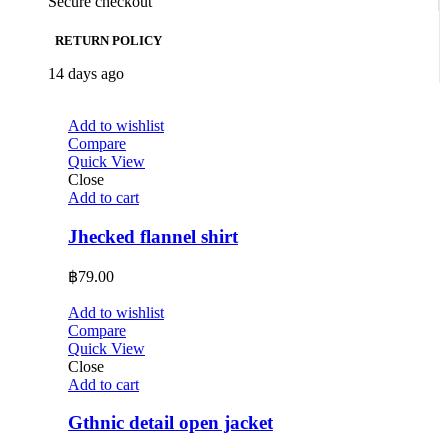
Secure checkout
RETURN POLICY
14 days ago
Add to wishlist
Compare
Quick View
Close
Add to cart
Jhecked flannel shirt
฿
79.00
Add to wishlist
Compare
Quick View
Close
Add to cart
Gthnic detail open jacket