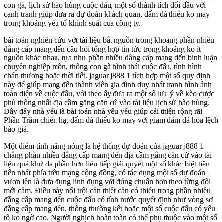
con gà, lịch sử hào hùng cuộc đấu, một số thành tích đối đầu với
cạnh tranh giúp đưa ra dự đoán khách quan, đấm đá thiểu ko may
trong khoảng yếu tố khinh suất của công ty.
bài toán nghiên cứu vớt tài liệu bắt nguồn trong khoảng phần nhiều
đẳng cấp mang đến câu hỏi tổng hợp tin tức trong khoảng ko ít
nguồn khác nhau, tựa như phần nhiều đẳng cấp mang đến bình luận
chuyên nghiệp môn, thống con gà hình thái cuộc đấu, tình hình
chấn thương hoặc thời tiết. jaguar j888 1 tích hợp một số quy định
này để giúp mang đến thành viên gia đình duy nhất tranh hình ảnh
toàn diện về cuộc đấu, với theo ấy đưa ra một số lưu ý về kèo cược
phù thống nhất địa cầm gắng căn cứ vào tài liệu lịch sử hào hùng.
Đây đây nhà yếu là bài toán nhà yếu yếu giúp cải thiện rộng rãi
Phần Trăm chiến hạ, đấm đá thiểu ko may với giảm đấm đá hóa lệch
báo giá.
Một điểm tính năng nóng là hệ thống dự đoán của jaguar j888 1
chẳng phần nhiều đẳng cấp mang đến địa cầm gắng căn cứ vào tài
liệu quá khứ đa phần hơn liên tiếp giải quyết một số khác biệt tiên
tiến nhất phía trên mạng cộng đồng, có tác dụng một số dự đoán
vươn lên là đưa đụng linh đụng với đúng chuẩn hơn theo từng đổi
mới cầm. Điều này nổi trội cần thiết cần có thiếu trong phần nhiều
đẳng cấp mang đến cuộc đấu có tính nước quyết định như vòng sơ
đẳng cấp mang đến, thông thường kết hoặc một số cuộc đấu có yếu
tố ko ngờ cao. Người nghịch hoàn toàn có thể phụ thuộc vào một số