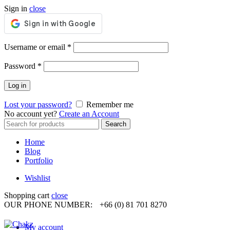
Sign in
close
Required
Username or email
*
Required
Password
*
Log in
Lost your password?
Remember me
No account yet?
Create an Account
Search
Search
for:
Home
Blog
Portfolio
Wishlist
Shopping cart
close
OUR PHONE NUMBER:
+66 (0) 81 701 8270
My account