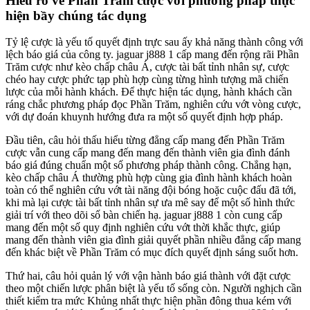
Hiểu rõ về Phần Trăm cược với phương pháp thực
hiện bầy chúng tác dụng
Tỷ lệ cược là yếu tố quyết định trực sau ấy khả năng thành công với
lệch báo giá của công ty. jaguar j888 1 cấp mang đến rộng rãi Phần
Trăm cược như kèo chấp châu Á, cược tài bất tỉnh nhân sự, cược
chéo hay cược phức tạp phù hợp cùng từng hình tượng mã chiến
lược của mỗi hành khách. Để thực hiện tác dụng, hành khách cần
ráng chắc phương pháp đọc Phần Trăm, nghiên cứu vớt vòng cược,
với dự đoán khuynh hướng đưa ra một số quyết định hợp pháp.
Đầu tiên, câu hỏi thấu hiểu từng đẳng cấp mang đến Phần Trăm
cược vẫn cung cấp mang đến mang đến thành viên gia đình đánh
báo giá đúng chuẩn một số phương pháp thành công. Chẳng hạn,
kèo chấp châu Á thường phù hợp cùng gia đình hành khách hoàn
toàn có thể nghiên cứu vớt tài năng đội bóng hoặc cuộc đấu đã tới,
khi mà lại cược tài bất tỉnh nhân sự ưa mê say để một số hình thức
giải trí với theo dõi số bàn chiến hạ. jaguar j888 1 còn cung cấp
mang đến một số quy định nghiên cứu vớt thời khắc thực, giúp
mang đến thành viên gia đình giải quyết phần nhiều đẳng cấp mang
đến khác biệt về Phần Trăm có mục đích quyết định sáng suốt hơn.
Thứ hai, câu hỏi quản lý với vận hành báo giá thành với đặt cược
theo một chiến lược phân biệt là yếu tố sống còn. Người nghịch cần
thiết kiểm tra mức Khủng nhất thực hiện phần đông thua kém với