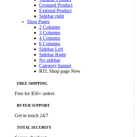
Grouped Product
External Product
Sidebar right
Shop Pages
2 Columns
3 Columns
4 Columns
6 Columns
Sidebar Left
Sidebar Right
No sidebar
Category banner
RTL Shop page
New
FREE SHIPPING
Free for $50+ orders
BUYER SUPPORT
Get in touch 24/7
TOTAL SECURITY