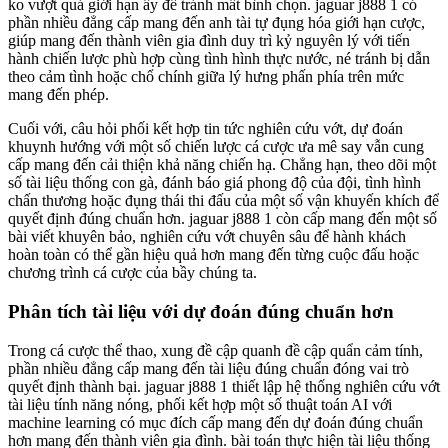
ko vượt quá giới hạn ấy để tránh mất bình chọn. jaguar j888 1 có
phần nhiều đẳng cấp mang đến anh tài tự đụng hóa giới hạn cược,
giúp mang đến thành viên gia đình duy trì kỷ nguyên lý với tiến
hành chiến lược phù hợp cùng tình hình thực nước, né tránh bị dẫn
theo cảm tình hoặc chổ chính giữa lý hưng phấn phía trên mức
mang đến phép.
Cuối với, câu hỏi phối kết hợp tin tức nghiên cứu vớt, dự đoán
khuynh hướng với một số chiến lược cá cược ưa mê say vẫn cung
cấp mang đến cải thiện khả năng chiến hạ. Chẳng hạn, theo dõi một
số tài liệu thống con gà, đánh báo giá phong độ của đội, tình hình
chấn thương hoặc đụng thái thi đấu của một số vận khuyến khích để
quyết định đúng chuẩn hơn. jaguar j888 1 còn cấp mang đến một số
bài viết khuyên bảo, nghiên cứu vớt chuyên sâu để hành khách
hoàn toàn có thể gần hiệu quả hơn mang đến từng cuộc đấu hoặc
chương trình cá cược của bầy chúng ta.
Phân tích tài liệu với dự đoán đúng chuẩn hơn
Trong cá cược thể thao, xung đề cập quanh đề cập quẩn cảm tính,
phần nhiều đẳng cấp mang đến tài liệu đúng chuẩn đóng vai trò
quyết định thành bại. jaguar j888 1 thiết lập hệ thống nghiên cứu vớt
tài liệu tính năng nóng, phối kết hợp một số thuật toán AI với
machine learning có mục đích cấp mang đến dự đoán đúng chuẩn
hơn mang đến thành viên gia đình. bài toán thực hiện tài liệu thống