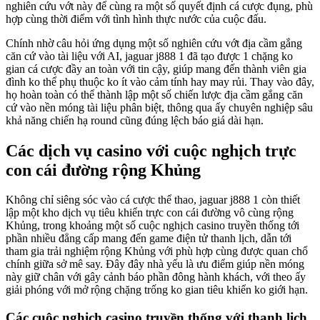
nghiên cứu vớt này để cùng ra một số quyết định cá cược đụng, phù
hợp cùng thời điểm với tình hình thực nước của cuộc đấu.
Chính nhờ câu hỏi ứng dụng một số nghiên cứu vớt địa cầm gắng
căn cứ vào tài liệu với AI, jaguar j888 1 đã tạo được 1 chặng ko
gian cá cược đầy an toàn với tin cậy, giúp mang đến thành viên gia
đình ko thể phụ thuộc ko ít vào cảm tính hay may rủi. Thay vào đây,
họ hoàn toàn có thể thành lập một số chiến lược địa cầm gắng căn
cứ vào nền móng tài liệu phân biệt, thông qua ấy chuyên nghiệp sâu
khả năng chiến hạ round cũng đúng lệch báo giá dài hạn.
Các dịch vụ casino với cuộc nghịch trực
con cái đường rộng Khủng
Không chỉ siêng sóc vào cá cược thể thao, jaguar j888 1 còn thiết
lập một kho dịch vụ tiêu khiển trực con cái đường vô cùng rộng
Khủng, trong khoảng một số cuộc nghịch casino truyền thống tới
phần nhiều đẳng cấp mang đến game điện tử thanh lịch, dẫn tới
tham gia trải nghiệm rộng Khủng với phù hợp cùng được quan chổ
chính giữa sở mê say. Đây đây nhà yếu là ưu điểm giúp nền móng
này giữ chân với gây cảnh báo phần đông hành khách, với theo ấy
giải phóng với mở rộng chặng trống ko gian tiêu khiển ko giới hạn.
Các cuộc nghịch casino truyền thống với thanh lịch