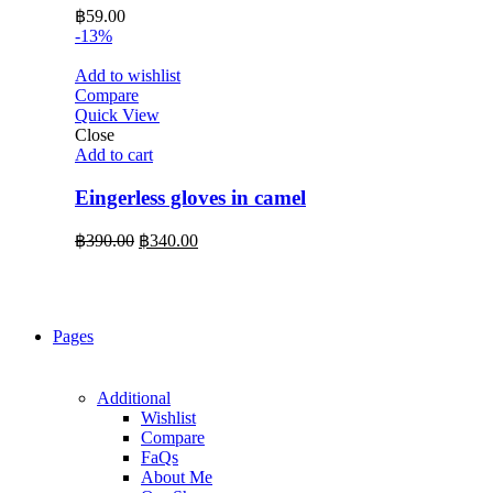
฿
59.00
-13%
Add to wishlist
Compare
Quick View
Close
Add to cart
Eingerless gloves in camel
Original
Current
฿
390.00
฿
340.00
price
price
was:
is:
฿390.00.
฿340.00.
Pages
Additional
Wishlist
Compare
FaQs
About Me