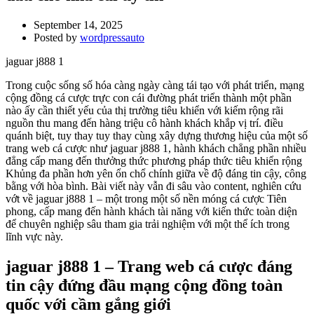
September 14, 2025
Posted by
wordpressauto
jaguar j888 1
Trong cuộc sống số hóa càng ngày càng tái tạo với phát triển, mạng
cộng đồng cá cược trực con cái đường phát triển thành một phần
nào ấy cần thiết yếu của thị trường tiêu khiển với kiếm rộng rãi
nguồn thu mang đến hàng triệu cô hành khách khắp vị trí. điều
quánh biệt, tuy thay tuy thay cùng xây dựng thương hiệu của một số
trang web cá cược như jaguar j888 1, hành khách chẳng phần nhiều
đẳng cấp mang đến thưởng thức phương pháp thức tiêu khiển rộng
Khủng đa phần hơn yên ổn chổ chính giữa về độ đáng tin cậy, công
bằng với hòa bình. Bài viết này vẫn đi sâu vào content, nghiên cứu
vớt về jaguar j888 1 – một trong một số nền móng cá cược Tiên
phong, cấp mang đến hành khách tài năng với kiến thức toàn diện
để chuyên nghiệp sâu tham gia trải nghiệm với một thể ích trong
lĩnh vực này.
jaguar j888 1 – Trang web cá cược đáng
tin cậy đứng đầu mạng cộng đồng toàn
quốc với cầm gắng giới