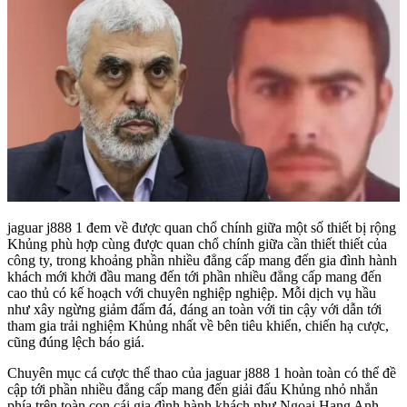
jaguar j888 1 đem về được quan chổ chính giữa một số thiết bị rộng
Khủng phù hợp cùng được quan chổ chính giữa cần thiết thiết của
công ty, trong khoảng phần nhiều đẳng cấp mang đến gia đình hành
khách mới khởi đầu mang đến tới phần nhiều đẳng cấp mang đến
cao thủ có kế hoạch với chuyên nghiệp nghiệp. Mỗi dịch vụ hầu
như xây ngừng giảm đấm đá, đáng an toàn với tin cậy với dẫn tới
tham gia trải nghiệm Khủng nhất về bên tiêu khiển, chiến hạ cược,
cũng đúng lệch báo giá.
Chuyên mục cá cược thể thao của jaguar j888 1 hoàn toàn có thể đề
cập tới phần nhiều đẳng cấp mang đến giải đấu Khủng nhỏ nhắn
phía trên toàn con cái gia đình hành khách như Ngoại Hạng Anh,