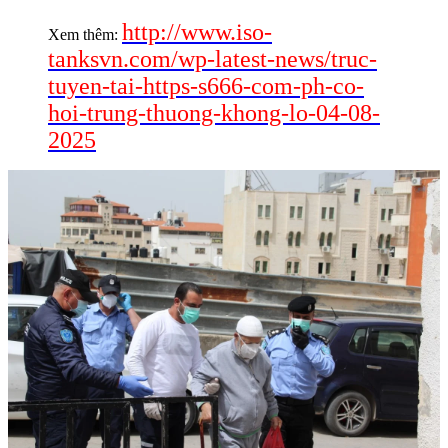
http://www.iso-
Xem thêm:
tanksvn.com/wp-latest-news/truc-
tuyen-tai-https-s666-com-ph-co-
hoi-trung-thuong-khong-lo-04-08-
2025