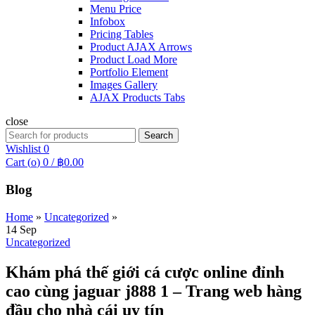
Menu Price
Infobox
Pricing Tables
Product AJAX Arrows
Product Load More
Portfolio Element
Images Gallery
AJAX Products Tabs
close
Search
Search
for:
Wishlist
0
Cart (
o
)
0
/
฿
0.00
Blog
Home
»
Uncategorized
»
14
Sep
Uncategorized
Khám phá thế giới cá cược online đỉnh
cao cùng jaguar j888 1 – Trang web hàng
đầu cho nhà cái uy tín