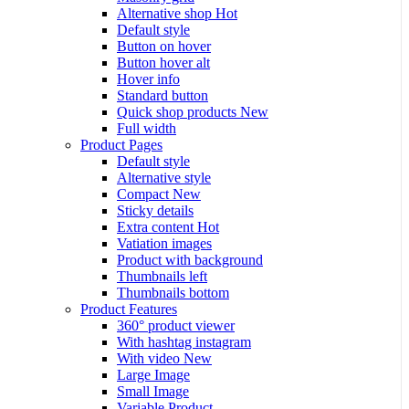
Alternative shop
Hot
Default style
Button on hover
Button hover alt
Hover info
Standard button
Quick shop products
New
Full width
Product Pages
Default style
Alternative style
Compact
New
Sticky details
Extra content
Hot
Vatiation images
Product with background
Thumbnails left
Thumbnails bottom
Product Features
360° product viewer
With hashtag instagram
With video
New
Large Image
Small Image
Variable Product