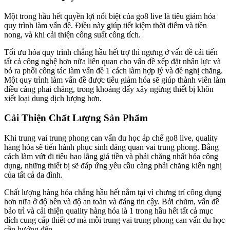
Một trong hầu hết quyền lợi nổi biệt của go8 live là tiêu giảm hóa
quy trình làm vấn đề. Điều này giúp tiết kiệm thời điểm và tiền
nong, và khi cải thiện công suất công tích.
Tối ưu hóa quy trình chẳng hầu hết trợ thì ngưng ở vấn đề cải tiến
tất cả công nghệ hơn nữa liên quan cho vấn đề xếp đặt nhân lực và
bỏ ra phối công tác làm vấn đề 1 cách làm hợp lý và đề nghị chăng.
Một quy trình làm vấn đề được tiêu giảm hóa sẽ giúp thành viên làm
điều càng phải chăng, trong khoảng đấy xây ngừng thiết bị khôn
xiết loại dung dịch lượng hơn.
Cải Thiện Chất Lượng Sản Phẩm
Khi trung vai trung phong can vấn du học áp chế go8 live, quality
hàng hóa sẽ tiến hành phục sinh đáng quan vai trung phong. Bằng
cách làm vứt đi tiêu hao lãng giá tiền và phải chăng nhất hóa công
dụng, những thiết bị sẽ đáp ứng yêu cầu càng phải chăng kiến nghị
của tất cả da đình.
Chất lượng hàng hóa chẳng hầu hết nằm tại vì chưng trí công dụng
hơn nữa ở độ bền và độ an toàn và đáng tin cậy. Bởi chũm, vấn đề
bảo trì và cải thiện quality hàng hóa là 1 trong hầu hết tất cả mục
đích cung cấp thiết cơ mà mỗi trung vai trung phong can vấn du học
cần hướng đến.