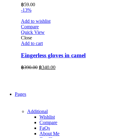
฿
59.00
-13%
Add to wishlist
Compare
Quick View
Close
Add to cart
Eingerless gloves in camel
Original
Current
฿
390.00
฿
340.00
price
price
was:
is:
฿390.00.
฿340.00.
Pages
Additional
Wishlist
Compare
FaQs
About Me