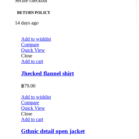
Secure checkout
RETURN POLICY
14 days ago
Add to wishlist
Compare
Quick View
Close
Add to cart
Jhecked flannel shirt
฿
79.00
Add to wishlist
Compare
Quick View
Close
Add to cart
Gthnic detail open jacket