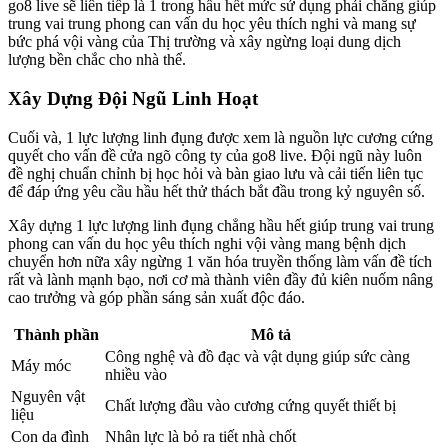
go8 live sẽ liên tiếp là 1 trong hầu hết mức sử dụng phải chăng giúp
trung vai trung phong can vấn du học yêu thích nghi và mang sự
bức phá vội vàng của Thị trường và xây ngừng loại dung dịch
lượng bền chắc cho nhà thể.
Xây Dựng Đội Ngũ Linh Hoạt
Cuối và, 1 lực lượng linh đụng được xem là nguồn lực cương cứng
quyết cho vấn đề cửa ngõ công ty của go8 live. Đội ngũ này luôn
đề nghị chuẩn chỉnh bị học hỏi và bàn giao lưu và cải tiến liên tục
để đáp ứng yêu cầu hầu hết thử thách bắt đầu trong kỷ nguyên số.
Xây dựng 1 lực lượng linh đụng chẳng hầu hết giúp trung vai trung
phong can vấn du học yêu thích nghi vội vàng mang bệnh dịch
chuyển hơn nữa xây ngừng 1 văn hóa truyền thống làm vấn đề tích
rất và lành mạnh bạo, nơi cơ mà thành viên đầy đủ kiên nuốm nâng
cao trưởng và góp phần sáng sản xuất độc đáo.
Thành phần
Mô tả
Công nghệ và đồ đạc và vật dụng giúp sức càng
Máy móc
nhiều vào
Nguyên vật
Chất lượng đầu vào cương cứng quyết thiết bị
liệu
Con da đình
Nhân lực là bỏ ra tiết nhà chốt