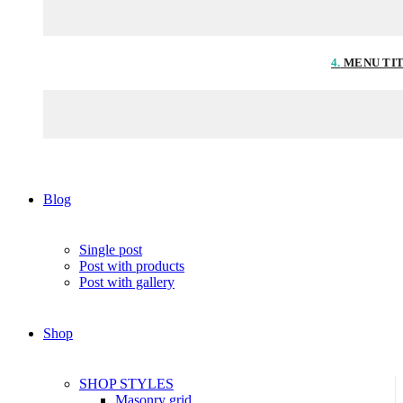
4.
MENU TI
Blog
Single post
Post with products
Post with gallery
Shop
SHOP STYLES
Masonry grid