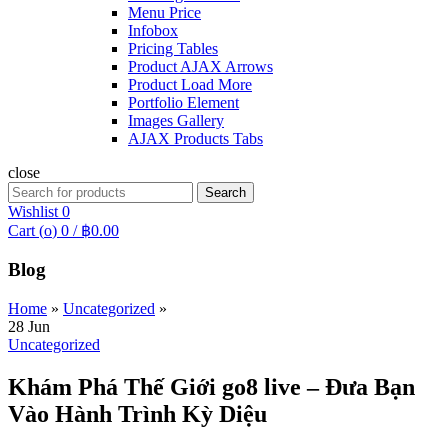
Menu Price
Infobox
Pricing Tables
Product AJAX Arrows
Product Load More
Portfolio Element
Images Gallery
AJAX Products Tabs
close
Search
Search
for:
Wishlist
0
Cart (
o
)
0
/
฿
0.00
Blog
Home
»
Uncategorized
»
28
Jun
Uncategorized
Khám Phá Thế Giới go8 live – Đưa Bạn
Vào Hành Trình Kỳ Diệu