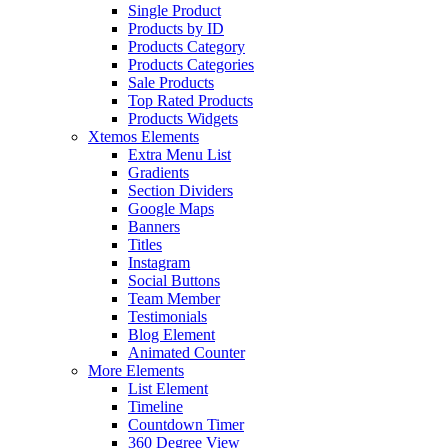
Single Product
Products by ID
Products Category
Products Categories
Sale Products
Top Rated Products
Products Widgets
Xtemos Elements
Extra Menu List
Gradients
Section Dividers
Google Maps
Banners
Titles
Instagram
Social Buttons
Team Member
Testimonials
Blog Element
Animated Counter
More Elements
List Element
Timeline
Countdown Timer
360 Degree View