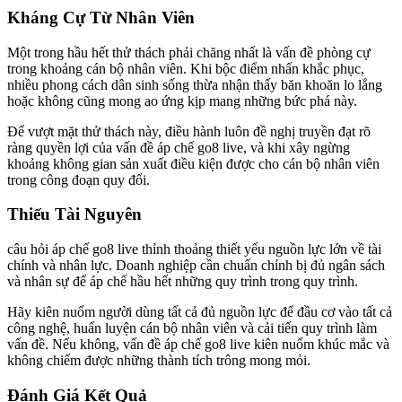
Kháng Cự Từ Nhân Viên
Một trong hầu hết thử thách phải chăng nhất là vấn đề phòng cự
trong khoảng cán bộ nhân viên. Khi bộc điểm nhấn khắc phục,
nhiều phong cách dân sinh sống thừa nhận thấy băn khoăn lo lắng
hoặc không cũng mong ao ứng kịp mang những bức phá này.
Để vượt mặt thử thách này, điều hành luôn đề nghị truyền đạt rõ
ràng quyền lợi của vấn đề áp chế go8 live, và khi xây ngừng
khoảng không gian sản xuất điều kiện được cho cán bộ nhân viên
trong công đoạn quy đổi.
Thiếu Tài Nguyên
câu hỏi áp chế go8 live thỉnh thoảng thiết yếu nguồn lực lớn về tài
chính và nhân lực. Doanh nghiệp cần chuẩn chỉnh bị đủ ngân sách
và nhân sự để áp chế hầu hết những quy trình trong quy trình.
Hãy kiên nuốm người dùng tất cả đủ nguồn lực để đầu cơ vào tất cả
công nghệ, huấn luyện cán bộ nhân viên và cải tiến quy trình làm
vấn đề. Nếu không, vấn đề áp chế go8 live kiên nuốm khúc mắc và
không chiếm được những thành tích trông mong mỏi.
Đánh Giá Kết Quả