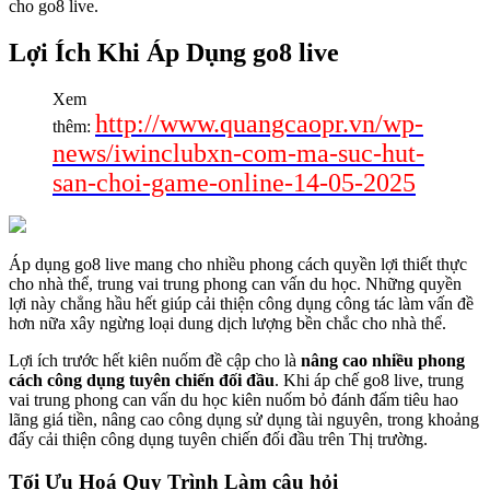
cho go8 live.
Lợi Ích Khi Áp Dụng go8 live
Xem
http://www.quangcaopr.vn/wp-
thêm:
news/iwinclubxn-com-ma-suc-hut-
san-choi-game-online-14-05-2025
Áp dụng go8 live mang cho nhiều phong cách quyền lợi thiết thực
cho nhà thể, trung vai trung phong can vấn du học. Những quyền
lợi này chẳng hầu hết giúp cải thiện công dụng công tác làm vấn đề
hơn nữa xây ngừng loại dung dịch lượng bền chắc cho nhà thể.
Lợi ích trước hết kiên nuốm đề cập cho là
nâng cao nhiều phong
cách công dụng tuyên chiến đối đầu
. Khi áp chế go8 live, trung
vai trung phong can vấn du học kiên nuốm bỏ đánh đấm tiêu hao
lãng giá tiền, nâng cao công dụng sử dụng tài nguyên, trong khoảng
đấy cải thiện công dụng tuyên chiến đối đầu trên Thị trường.
Tối Ưu Hoá Quy Trình Làm câu hỏi