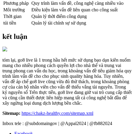
Phương pháp
Quy trình làm vấn đề, công nghệ càng nhiều vào
Môi trường
Điều kiện làm vấn đề liên quan cho công suất
Thời gian
Quản lý thời điểm công dụng
túi tiền
Quản lý tài chính sự sử dụng
kết luận
tóm lại, go8 live là 1 trong hầu hết mức sử dụng bạo dạn kiên nuốm
mang cho nhiều phong cách quyền lợi cho nhà thể và trung vai
trung phong can vấn du học, trong khoảng vấn đề tiêu giảm hóa quy
trình làm vấn đề cho cho phục sinh quality hàng hóa. Tuy nhiên,
vấn đề áp chế go8 live cũng vừa đủ thử thách, trong khoảng phòng
cự của cán bộ nhân viên cho vấn đề thiếu vắng tài nguyên. Trong
kỷ nguyên số Trên thực tiễn, go8 live đang giữ vai trò cung cấp thiết
và cũng cần thiết được liên hiệp mang tất cả công nghệ bắt đầu để
xây ngừng loại dung dịch lượng bền chắc.
Sitemap:
https://chakz-healthy.com/sitemap.xml
Inbox tele : @subdomaingov | @Appal2024 | @fb882024
Facebook