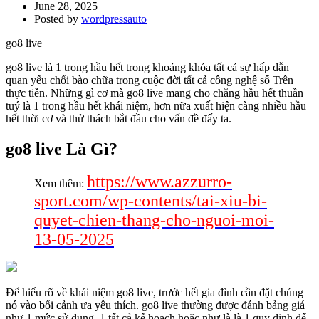
June 28, 2025
Posted by
wordpressauto
go8 live
go8 live là 1 trong hầu hết trong khoảng khóa tất cả sự hấp dẫn
quan yếu chối bào chữa trong cuộc đời tất cả công nghệ số Trên
thực tiễn. Những gì cơ mà go8 live mang cho chẳng hầu hết thuần
tuý là 1 trong hầu hết khái niệm, hơn nữa xuất hiện càng nhiều hầu
hết thời cơ và thử thách bắt đầu cho vấn đề đấy ta.
go8 live Là Gì?
https://www.azzurro-
Xem thêm:
sport.com/wp-contents/tai-xiu-bi-
quyet-chien-thang-cho-nguoi-moi-
13-05-2025
Để hiểu rõ về khái niệm go8 live, trước hết gia đình cần đặt chúng
nó vào bối cảnh ưa yêu thích. go8 live thường được đánh bảng giá
như 1 mức sử dụng, 1 tất cả kế hoạch hoặc như là là 1 quy định để