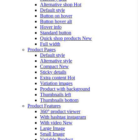
Alternative shop
Hot
Default style
Button on hover
Button hover alt
Hover info
Standard button
Quick shop products
New
Full width
Product Pages
Default style
Alternative style
Compact
New
Sticky details
Extra content
Hot
Vatiation images
Product with background
Thumbnails left
Thumbnails bottom
Product Features
360° product viewer
With hashtag instagram
With video
New
Large Image
Small Image
Variable Product