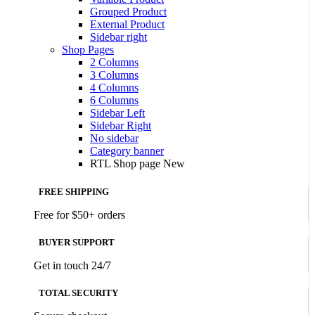
Grouped Product
External Product
Sidebar right
Shop Pages
2 Columns
3 Columns
4 Columns
6 Columns
Sidebar Left
Sidebar Right
No sidebar
Category banner
RTL Shop page
New
FREE SHIPPING
Free for $50+ orders
BUYER SUPPORT
Get in touch 24/7
TOTAL SECURITY