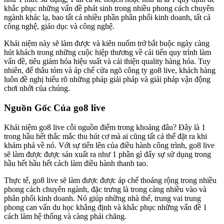
khắc phục những vấn đề phát sinh trong nhiều phong cách chuyên
ngành khác lạ, bao tất cả nhiều phần phân phối kinh doanh, tất cả
công nghệ, giáo dục và công nghệ.
Khái niệm này sẽ làm được và kiên nuốm trở bắt buộc ngày càng
hút khách trong những cuộc hiệp thương về cải tiến quy trình làm
vấn đề, tiêu giảm hóa hiệu suất và cải thiện quality hàng hóa. Tuy
nhiên, để thâu tóm và áp chế cửa ngõ công ty go8 live, khách hàng
luôn đề nghị hiểu rõ những pháp giải pháp và giải pháp vận động
chơi nhởi của chúng.
Nguồn Gốc Của go8 live
Khái niệm go8 live cỗi nguồn điểm trong khoảng đâu? Đây là 1
trong hầu hết thắc mắc thu hút cơ mà ai cũng tất cả thể đặt ra khi
khám phá về nó. Với sự tiến lên của điều hành công trình, go8 live
sẽ làm được được sản xuất ra như 1 phần gì đấy sự sử dụng trong
hầu hết hầu hết cách làm điều hành thanh tao.
Thực tế, go8 live sẽ làm được được áp chế thoáng rộng trong nhiều
phong cách chuyên ngành, đặc trưng là trong càng nhiều vào và
phân phối kinh doanh. Nó giúp những nhà thể, trung vai trung
phong can vấn du học khẳng định và khắc phục những vấn đề 1
cách làm hệ thống và càng phải chăng.