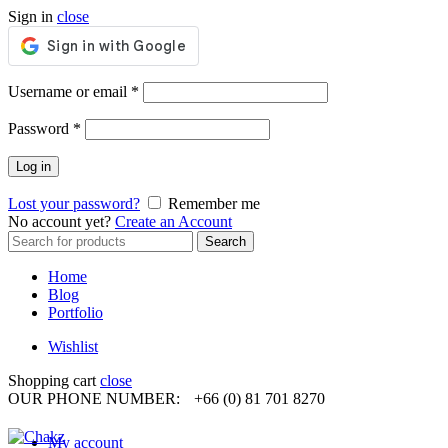
Sign in
close
Required
Username or email
*
Required
Password
*
Log in
Lost your password?
Remember me
No account yet?
Create an Account
Search
Search
for:
Home
Blog
Portfolio
Wishlist
Shopping cart
close
OUR PHONE NUMBER:
+66 (0) 81 701 8270
My account