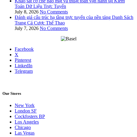
Khảo sát cơ chế bảo mật và thuật toán vận hành tại Kiểm
Toán Dữ Liệu Trực Tuyến
July 8, 2026
No Comments
Đánh giá cấu trúc hạ tầng trực tuyến của nền tảng Danh Sách
Trang Cá Cược Thể Thao
July 7, 2026
No Comments
Facebook
X
Pinterest
LinkedIn
Telegram
Our Stores
New York
London SF
Cockfosters BP
Los Angeles
Chicago
Las Vegas