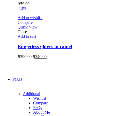
฿
59.00
-13%
Add to wishlist
Compare
Quick View
Close
Add to cart
Eingerless gloves in camel
Original
Current
฿
390.00
฿
340.00
price
price
was:
is:
฿390.00.
฿340.00.
Pages
Additional
Wishlist
Compare
FaQs
About Me