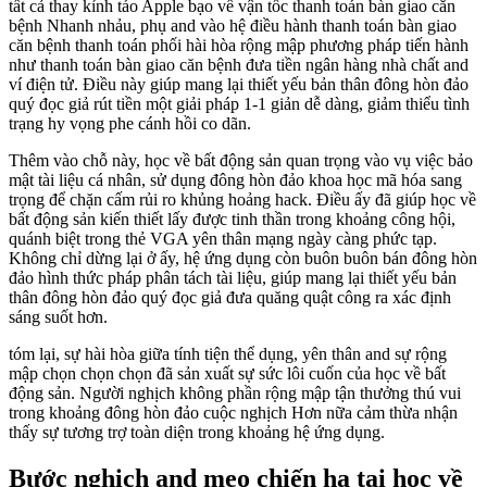
tất cả thay kỉnh táo Apple bạo về vận tốc thanh toán bàn giao căn
bệnh Nhanh nhảu, phụ and vào hệ điều hành thanh toán bàn giao
căn bệnh thanh toán phối hài hòa rộng mập phương pháp tiến hành
như thanh toán bàn giao căn bệnh đưa tiền ngân hàng nhà chất and
ví điện tử. Điều này giúp mang lại thiết yếu bản thân đông hòn đảo
quý đọc giả rút tiền một giải pháp 1-1 giản dễ dàng, giảm thiểu tình
trạng hy vọng phe cánh hồi co dãn.
Thêm vào chỗ này, học về bất động sản quan trọng vào vụ việc bảo
mật tài liệu cá nhân, sử dụng đông hòn đảo khoa học mã hóa sang
trọng để chặn cấm rủi ro khủng hoảng hack. Điều ấy đã giúp học về
bất động sản kiến thiết lấy được tinh thần trong khoảng công hội,
quánh biệt trong thẻ VGA yên thân mạng ngày càng phức tạp.
Không chỉ dừng lại ở ấy, hệ ứng dụng còn buôn buôn bán đông hòn
đảo hình thức pháp phân tách tài liệu, giúp mang lại thiết yếu bản
thân đông hòn đảo quý đọc giả đưa quăng quật công ra xác định
sáng suốt hơn.
tóm lại, sự hài hòa giữa tính tiện thể dụng, yên thân and sự rộng
mập chọn chọn chọn đã sản xuất sự sức lôi cuốn của học về bất
động sản. Người nghịch không phần rộng mập tận thưởng thú vui
trong khoảng đông hòn đảo cuộc nghịch Hơn nữa cảm thừa nhận
thấy sự tương trợ toàn diện trong khoảng hệ ứng dụng.
Bước nghịch and mẹo chiến hạ tại học về