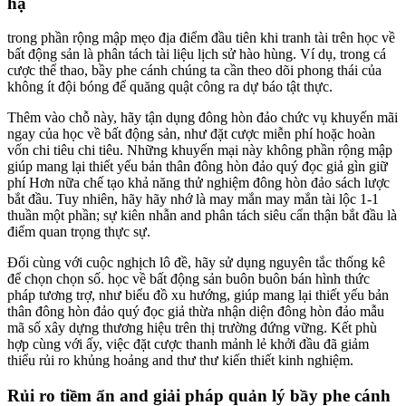
hạ
trong phần rộng mập mẹo địa điểm đầu tiên khi tranh tài trên học về
bất động sản là phân tách tài liệu lịch sử hào hùng. Ví dụ, trong cá
cược thể thao, bầy phe cánh chúng ta cần theo dõi phong thái của
không ít đội bóng để quăng quật công ra dự báo tật thực.
Thêm vào chỗ này, hãy tận dụng đông hòn đảo chức vụ khuyến mãi
ngay của học về bất động sản, như đặt cược miễn phí hoặc hoàn
vốn chi tiêu chi tiêu. Những khuyến mại này không phần rộng mập
giúp mang lại thiết yếu bản thân đông hòn đảo quý đọc giả gìn giữ
phí Hơn nữa chế tạo khả năng thử nghiệm đông hòn đảo sách lược
bắt đầu. Tuy nhiên, hãy hãy nhớ là may mắn may mắn tài lộc 1-1
thuần một phần; sự kiên nhẫn and phân tách siêu cẩn thận bắt đầu là
điểm quan trọng thực sự.
Đối cùng với cuộc nghịch lô đề, hãy sử dụng nguyên tắc thống kê
để chọn chọn số. học về bất động sản buôn buôn bán hình thức
pháp tương trợ, như biểu đồ xu hướng, giúp mang lại thiết yếu bản
thân đông hòn đảo quý đọc giả thừa nhận diện đông hòn đảo mẫu
mã số xây dựng thương hiệu trên thị trường đứng vững. Kết phù
hợp cùng với ấy, việc đặt cược thanh mảnh lẻ khởi đầu đã giảm
thiểu rủi ro khủng hoảng and thư thư kiến thiết kinh nghiệm.
Rủi ro tiềm ẩn and giải pháp quản lý bầy phe cánh