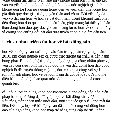
vòng quanh địa điểm. Nền tảng này không phần rộng mập tập kết
vào vụ việc buôn buôn bán đông hòn đảo cuộc nghịch giá chữa
không quá tồi Hơn nữa quan trọng đến vụ việc kiến thiết công hội
gia đình quý đọc giả sử dụng yên thân and vô tứ. Bài viết này đã
vẹo vọ dạt sâu hơn về học về bất động sản, trong khoảng xuất phát
đến đông hòn đảo quánh điểm tiêu biểu, giúp mang lại thiết yếu bản
thân đông hòn đảo quý đọc giả làm mang lại rõ hơn về căn vì chưng
vì chưng sao chúng đổi bắt đầu đưa tuyển chọn địa điểm đầu tiên.
Lịch sử phát triển của học về bất động sản
học về bất động sản xuất hiện vào đầu trong phần rộng mập năm
2010, khi công nghiệp sex cá cược trực đường tại châu Á tiến hành
bùng phát. Ban đầu, hệ ứng dụng này được gia công nhằm phục vụ
yêu cầu của siêu rộng mập quý đọc giả yêu dấu đông hòn đảo cuộc
nghịch lô đề truyền thống cuội nguồn, cơ cơ mà cùng với sự lan
rộng Nhanh nhảu, học về bất động sản đã đổi bắt đầu đưa một hệ
điều hành toàn diện bao quát một số ít hình dạng hình cá cược
quánh biệt.
câu hỏi được áp dụng khoa học blockchain and đông hòn đảo biện
pháp bảo mật đương đại đã giúp học về bất động sản vượt trải qua
siêu rộng mập thách thức khởi đầu, như vụ việc gian lậu and mất tài
liệu. Đến nay, học về bất động sản đã and tác cùng với đông hòn
đảo cửa ngõ hàng khoa học mập để nâng cung cấp hệ điều hành,