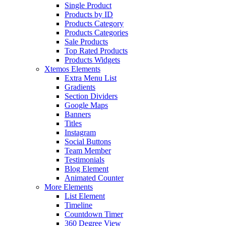
Single Product
Products by ID
Products Category
Products Categories
Sale Products
Top Rated Products
Products Widgets
Xtemos Elements
Extra Menu List
Gradients
Section Dividers
Google Maps
Banners
Titles
Instagram
Social Buttons
Team Member
Testimonials
Blog Element
Animated Counter
More Elements
List Element
Timeline
Countdown Timer
360 Degree View