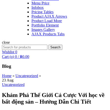
Menu Price
Infobox
Pricing Tables
Product AJAX Arrows
Product Load More
Portfolio Element
Images Gallery
AJAX Products Tabs
close
Search
Search
for:
Wishlist
0
Cart (
o
)
0
/
฿
0.00
Blog
Home
»
Uncategorized
»
23
Aug
Uncategorized
Khám Phá Thế Giới Cá Cược Với học về
bất động sản – Hướng Dẫn Chi Tiết