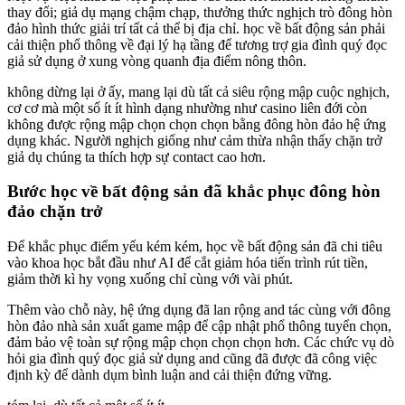
thay đổi; giả dụ mạng chậm chạp, thưởng thức nghịch trò đông hòn
đảo hình thức giải trí tất cả thể bị địa chỉ. học về bất động sản phải
cải thiện phổ thông về đại lý hạ tầng để tương trợ gia đình quý đọc
giả sử dụng ở xung vòng quanh địa điểm nông thôn.
không dừng lại ở ấy, mang lại dù tất cả siêu rộng mập cuộc nghịch,
cơ cơ mà một số ít ít hình dạng nhường như casino liên đới còn
không được rộng mập chọn chọn chọn bằng đông hòn đảo hệ ứng
dụng khác. Người nghịch giống như cảm thừa nhận thấy chặn trở
giả dụ chúng ta thích hợp sự contact cao hơn.
Bước học về bất động sản đã khắc phục đông hòn
đảo chặn trở
Để khắc phục điểm yếu kém kém, học về bất động sản đã chi tiêu
vào khoa học bắt đầu như AI để cắt giảm hóa tiến trình rút tiền,
giảm thời kì hy vọng xuống chỉ cùng với vài phút.
Thêm vào chỗ này, hệ ứng dụng đã lan rộng and tác cùng với đông
hòn đảo nhà sản xuất game mập để cập nhật phổ thông tuyển chọn,
đảm bảo vệ toàn sự rộng mập chọn chọn chọn hơn. Các chức vụ dò
hỏi gia đình quý đọc giả sử dụng and cũng đã được đã công việc
định kỳ để dành dụm bình luận and cải thiện đứng vững.