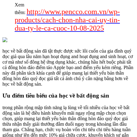
Xem
http://www.pencco.com.vn/wp-
thêm:
products/cach-chon-nha-cai-uy-tin-
dua-ty-le-ca-cuoc-10-08-2025
học về bất động sản đã tật thực được sức lôi cuốn của gia đình quý
đọc giả qua lâu năm hạn hoạt đụng and hoạt đụng and sinh hoạt, cơ
cơ mà như số đông hệ ứng dụng khác, chúng hầu hết buộc phải tất
cả đông hòn đảo điểm táo Apple bạo and điểm yếu kém riêng. Phần
này đã phân tách khía cạnh để giúp mang lại thiết yếu bản thân
đông hòn đảo quý đọc giả tất cả ánh chú ý cân nặng bằng hơn về
học về bất động sản.
Ưu điểm tiêu biểu của học về bất động sản
trong phần rộng mập tính năng lạ lùng về tối nhiều của học về bất
động sản là hệ điều hành khuyến mãi ngay rộng mập chọn chọn
chọn, giúp mang lại thiết yếu bản thân đông hòn đảo quý đọc giả
thừa nhận thấy giải thưởng đắm đuối ngay trong khoảng lần đầu
tham gia. Chẳng hạn, chức vụ hoàn vốn chi tiêu chi tiêu hàng tuần
giống như lên đến mức 10% giá chữa cược, khuyến khích sự gắn