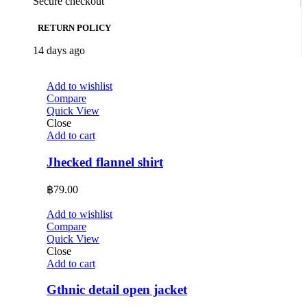
Secure checkout
RETURN POLICY
14 days ago
Add to wishlist
Compare
Quick View
Close
Add to cart
Jhecked flannel shirt
฿
79.00
Add to wishlist
Compare
Quick View
Close
Add to cart
Gthnic detail open jacket