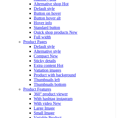
Alternative shop
Hot
Default style
Button on hover
Button hover alt
Hover info
Standard button
Quick shop products
New
Full width
Product Pages
Default style
Alternative style
Compact
New
Sticky details
Extra content
Hot
Vatiation images
Product with background
Thumbnails left
Thumbnails bottom
Product Features
360° product viewer
With hashtag instagram
With video
New
Large Image
Small Image
Variable Product