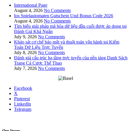
International Page
August 4, 2026
No Comments
Ios Spielautomaten Gutschein Und Bonus Code 2026
August 4, 2026
No Comments
Tìm hiểu giải pháp mã hóa dữ liệu đầu cuối được áp dụng tại
Đánh Giá Khả Ngân
July 9, 2026
No Comments
Khảo sát cơ chế bảo mật và thuật toán vận hành tại Kiểm
Toán Dữ Liệu Trực Tuyến
July 8, 2026
No Comments
Đánh giá cấu trúc hạ tầng trực tuyến của nền tảng Danh Sách
Trang Cá Cược Thể Thao
July 7, 2026
No Comments
Facebook
X
Pinterest
LinkedIn
Telegram
Our Stores