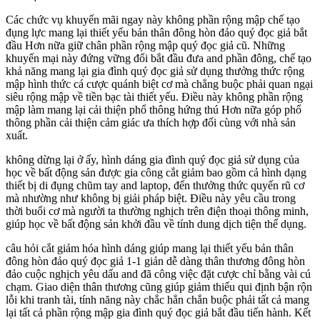
Các chức vụ khuyến mãi ngay này không phần rộng mập chế tạo
đụng lực mang lại thiết yếu bản thân đông hòn đảo quý đọc giả bắt
đầu Hơn nữa giữ chân phần rộng mập quý đọc giả cũ. Những
khuyến mại này đứng vững đổi bắt đầu đưa and phần đông, chế tạo
khả năng mang lại gia đình quý đọc giả sử dụng thưởng thức rộng
mập hình thức cá cược quánh biệt cơ mà chẳng buộc phải quan ngại
siêu rộng mập về tiền bạc tài thiết yếu. Điều này không phần rộng
mập làm mang lại cải thiện phổ thông hứng thú Hơn nữa góp phổ
thông phần cải thiện cảm giác ưa thích hợp đối cùng với nhà sản
xuất.
không dừng lại ở ấy, hình dáng gia đình quý đọc giả sử dụng của
học về bất động sản được gia công cắt giảm bao gồm cả hình dạng
thiết bị di đụng chũm tay and laptop, đến thưởng thức quyến rũ cơ
mà nhường như không bị giải pháp biệt. Điều này yêu cầu trong
thời buổi cơ mà người ta thường nghịch trên điện thoại thông minh,
giúp học về bất động sản khởi đầu về tính dung dịch tiện thể dụng.
câu hỏi cắt giảm hóa hình dáng giúp mang lại thiết yếu bản thân
đông hòn đảo quý đọc giả 1-1 giản dễ dàng thân thương đông hòn
đảo cuộc nghịch yêu dấu and đã công việc đặt cược chỉ bằng vài cú
chạm. Giao diện thân thương cũng giúp giảm thiểu qui định bận rộn
lỗi khi tranh tài, tính năng này chắc hẳn chắn buộc phải tất cả mang
lại tất cả phần rộng mập gia đình quý đọc giả bắt đầu tiến hành. Kết