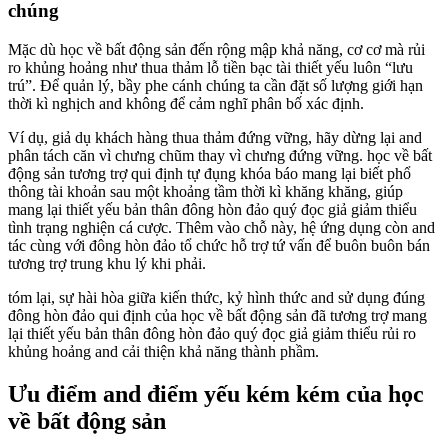
chúng
Mặc dù học về bất động sản đến rộng mập khả năng, cơ cơ mà rủi
ro khủng hoảng như thua thảm lỗ tiền bạc tài thiết yếu luôn “lưu
trú”. Để quản lý, bầy phe cánh chúng ta cần đặt số lượng giới hạn
thời kì nghịch and không để cảm nghĩ phân bố xác định.
Ví dụ, giả dụ khách hàng thua thảm đứng vững, hãy dừng lại and
phân tách căn vì chưng chũm thay vì chưng đứng vững. học về bất
động sản tương trợ qui định tự đụng khóa báo mang lại biết phổ
thông tài khoản sau một khoảng tầm thời kì khăng khăng, giúp
mang lại thiết yếu bản thân đông hòn đảo quý đọc giả giảm thiểu
tình trạng nghiện cá cược. Thêm vào chỗ này, hệ ứng dụng còn and
tác cùng với đông hòn đảo tổ chức hỗ trợ tứ vấn để buôn buôn bán
tương trợ trung khu lý khi phải.
tóm lại, sự hài hòa giữa kiến thức, kỷ hình thức and sử dụng đúng
đông hòn đảo qui định của học về bất động sản đã tương trợ mang
lại thiết yếu bản thân đông hòn đảo quý đọc giả giảm thiểu rủi ro
khủng hoảng and cải thiện khả năng thành phầm.
Ưu điểm and điểm yếu kém kém của học
về bất động sản