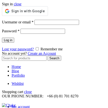
Sign in
close
Required
Username or email
*
Required
Password
*
Log in
Lost your password?
Remember me
No account yet?
Create an Account
Search
Search
for:
Home
Blog
Portfolio
Wishlist
Shopping cart
close
OUR PHONE NUMBER:
+66 (0) 81 701 8270
My account