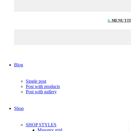
4.
MENU TI
Blog
Single post
Post with products
Post with gallery
Shop
SHOP STYLES
Masonry grid