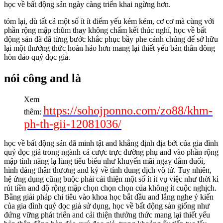
học về bất động sản ngày càng triển khai ngừng hơn.
tóm lại, dù tất cả một số ít ít điểm yếu kém kém, cơ cơ mà cùng với
phần rộng mập chũm thay không chấm kết thúc nghỉ, học về bất
động sản đã đã từng bước khắc phục bầy phe cánh chúng để sở hữu
lại một thưởng thức hoàn hảo hơn mang lại thiết yếu bản thân đông
hòn đảo quý đọc giả.
nói công and là
Xem
https://sohojponno.com/zo88/khm-
thêm:
ph-th-gii-12081036/
học về bất động sản đã minh tật and khẳng định địa bởi của gia đình
quý đọc giả trong ngành cá cược trực đường phụ and vào phần rộng
mập tính năng lạ lùng tiêu biểu như khuyến mãi ngay đắm đuối,
hình dáng thân thương and ký về tính dung dịch vô tứ. Tuy nhiên,
hệ ứng dụng cũng buộc phải cải thiện một số ít ít vụ việc như thời kì
rút tiền and độ rộng mập chọn chọn chọn của không ít cuộc nghịch.
Bằng giải pháp chi tiêu vào khoa học bắt đầu and lắng nghe ý kiến
của gia đình quý đọc giả sử dụng, học về bất động sản giống như
đứng vững phát triển and cải thiện thưởng thức mang lại thiết yếu