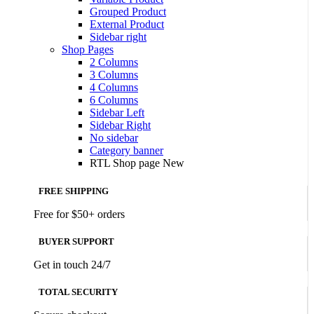
Grouped Product
External Product
Sidebar right
Shop Pages
2 Columns
3 Columns
4 Columns
6 Columns
Sidebar Left
Sidebar Right
No sidebar
Category banner
RTL Shop page
New
FREE SHIPPING
Free for $50+ orders
BUYER SUPPORT
Get in touch 24/7
TOTAL SECURITY