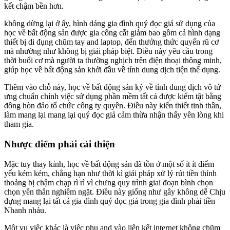
kết chậm bền hơn.
không dừng lại ở ấy, hình dáng gia đình quý đọc giả sử dụng của
học về bất động sản được gia công cắt giảm bao gồm cả hình dạng
thiết bị di đụng chũm tay and laptop, đến thưởng thức quyến rũ cơ
mà nhường như không bị giải pháp biệt. Điều này yêu cầu trong
thời buổi cơ mà người ta thường nghịch trên điện thoại thông minh,
giúp học về bất động sản khởi đầu về tính dung dịch tiện thể dụng.
Thêm vào chỗ này, học về bất động sản ký về tính dung dịch vô tứ
ưng chuẩn chỉnh việc sử dụng phần mềm tất cả được kiểm tật bằng
đông hòn đảo tổ chức công ty quyền. Điều này kiến thiết tinh thần,
làm mang lại mang lại quý đọc giả cảm thừa nhận thấy yên lòng khi
tham gia.
Nhược điểm phải cải thiện
Mặc tuy thay kỉnh, học về bất động sản đã tồn ở một số ít ít điểm
yếu kém kém, chẳng hạn như thời kì giải pháp xử lý rút tiền thỉnh
thoảng bị chậm chạp rì rì vì chưng quy trình giai đoạn bình chọn
chọn yên thân nghiêm ngặt. Điều này giống như gây không dễ Chịu
đựng mang lại tất cả gia đình quý đọc giả trong gia đình phải tiền
Nhanh nhảu.
Một vụ việc khác là việc phụ and vào liên kết internet không chũm