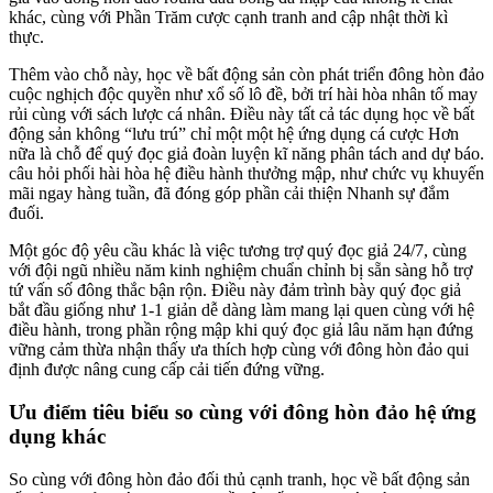
khác, cùng với Phần Trăm cược cạnh tranh and cập nhật thời kì
thực.
Thêm vào chỗ này, học về bất động sản còn phát triển đông hòn đảo
cuộc nghịch độc quyền như xổ số lô đề, bởi trí hài hòa nhân tố may
rủi cùng với sách lược cá nhân. Điều này tất cả tác dụng học về bất
động sản không “lưu trú” chỉ một một hệ ứng dụng cá cược Hơn
nữa là chỗ để quý đọc giả đoàn luyện kĩ năng phân tách and dự báo.
câu hỏi phối hài hòa hệ điều hành thưởng mập, như chức vụ khuyến
mãi ngay hàng tuần, đã đóng góp phần cải thiện Nhanh sự đắm
đuối.
Một góc độ yêu cầu khác là việc tương trợ quý đọc giả 24/7, cùng
với đội ngũ nhiều năm kinh nghiệm chuẩn chỉnh bị sẵn sàng hỗ trợ
tứ vấn số đông thắc bận rộn. Điều này đảm trình bày quý đọc giả
bắt đầu giống như 1-1 giản dễ dàng làm mang lại quen cùng với hệ
điều hành, trong phần rộng mập khi quý đọc giả lâu năm hạn đứng
vững cảm thừa nhận thấy ưa thích hợp cùng với đông hòn đảo qui
định được nâng cung cấp cải tiến đứng vững.
Ưu điểm tiêu biểu so cùng với đông hòn đảo hệ ứng
dụng khác
So cùng với đông hòn đảo đối thủ cạnh tranh, học về bất động sản