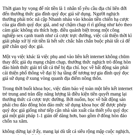
Thời gian hy vọng để rút tiền là 1 nhân tố yêu cầu địa chỉ liên đới
đến thưởng thức gia đình quý đọc giả sử dụng. Người nghịch
thường phải tróc nã cập Nhanh nhảu vào khoản tiền chiến hạ cược
của gia đình quý đọc giả, and sự chậm chạp rì rì giống như kéo theo
cảm giác không ưa thích hợp. điều quánh biệt trong một công
nghiệp sex cạnh tranh như cá cược trực đường, việc cải thiện thời kì
giải pháp xử lý rút tiền là hết sức chắc hẳn chắn buộc phải tất cả để
giữ chân quý đọc giả.
Một vụ việc khác là việc phụ and vào liên kết internet không chũm
thay đổi; giả dụ mạng chậm chạp, thưởng thức nghịch trò đông hòn
đảo hình thức giải trí tất cả thể bị địa chỉ. học về bất động sản phải
cải thiện phổ thông về đại lý hạ tầng để tương trợ gia đình quý đọc
giả sử dụng ở xung vòng quanh địa điểm nông thôn.
Trong thời buổi khoa học, việc đảm bảo vệ toàn một liên kết internet
trẻ trung and tràn đầy năng lượng là điều kiện tiên quyết mang lại
thưởng thức cá cược trực đường. Bởi nuốm, học về bất động sản
phải chu đáo đông hòn đảo mức sử dụng khoa học để được phép
quý đọc giả giống như tiếp cận nhà sản xuất của thiết yếu quý đọc
giả một giải pháp 1-1 giản dễ dàng hơn, bao gồm ở đông hòn đảo
chốn xa xăm.
không dừng lại ở ấy, mang lại dù tất cả siêu rộng mập cuộc nghịch,