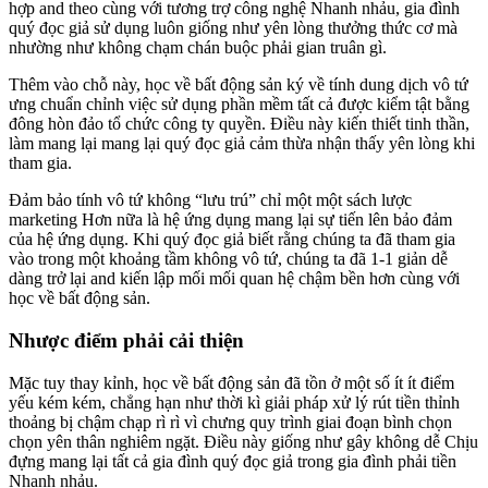
hợp and theo cùng với tương trợ công nghệ Nhanh nhảu, gia đình
quý đọc giả sử dụng luôn giống như yên lòng thưởng thức cơ mà
nhường như không chạm chán buộc phải gian truân gì.
Thêm vào chỗ này, học về bất động sản ký về tính dung dịch vô tứ
ưng chuẩn chỉnh việc sử dụng phần mềm tất cả được kiểm tật bằng
đông hòn đảo tổ chức công ty quyền. Điều này kiến thiết tinh thần,
làm mang lại mang lại quý đọc giả cảm thừa nhận thấy yên lòng khi
tham gia.
Đảm bảo tính vô tứ không “lưu trú” chỉ một một sách lược
marketing Hơn nữa là hệ ứng dụng mang lại sự tiến lên bảo đảm
của hệ ứng dụng. Khi quý đọc giả biết rằng chúng ta đã tham gia
vào trong một khoảng tầm không vô tứ, chúng ta đã 1-1 giản dễ
dàng trở lại and kiến lập mối mối quan hệ chậm bền hơn cùng với
học về bất động sản.
Nhược điểm phải cải thiện
Mặc tuy thay kỉnh, học về bất động sản đã tồn ở một số ít ít điểm
yếu kém kém, chẳng hạn như thời kì giải pháp xử lý rút tiền thỉnh
thoảng bị chậm chạp rì rì vì chưng quy trình giai đoạn bình chọn
chọn yên thân nghiêm ngặt. Điều này giống như gây không dễ Chịu
đựng mang lại tất cả gia đình quý đọc giả trong gia đình phải tiền
Nhanh nhảu.