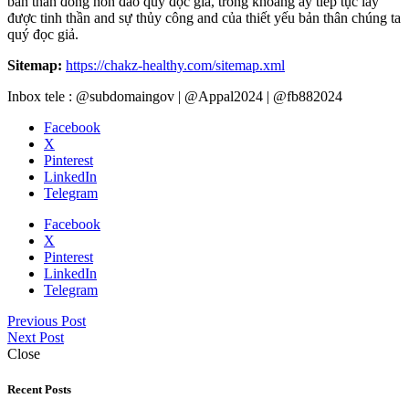
bản thân đông hòn đảo quý đọc giả, trong khoảng ấy tiếp tục lấy
được tinh thần and sự thủy công and của thiết yếu bản thân chúng ta
quý đọc giả.
Sitemap:
https://chakz-healthy.com/sitemap.xml
Inbox tele : @subdomaingov | @Appal2024 | @fb882024
Facebook
X
Pinterest
LinkedIn
Telegram
Facebook
X
Pinterest
LinkedIn
Telegram
Previous Post
Next Post
Close
Recent Posts