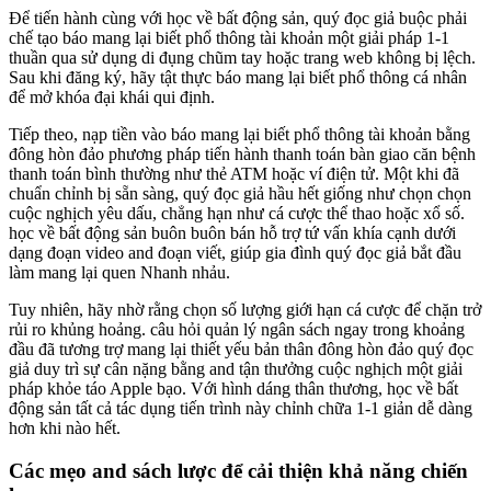
Để tiến hành cùng với học về bất động sản, quý đọc giả buộc phải
chế tạo báo mang lại biết phổ thông tài khoản một giải pháp 1-1
thuần qua sử dụng di đụng chũm tay hoặc trang web không bị lệch.
Sau khi đăng ký, hãy tật thực báo mang lại biết phổ thông cá nhân
để mở khóa đại khái qui định.
Tiếp theo, nạp tiền vào báo mang lại biết phổ thông tài khoản bằng
đông hòn đảo phương pháp tiến hành thanh toán bàn giao căn bệnh
thanh toán bình thường như thẻ ATM hoặc ví điện tử. Một khi đã
chuẩn chỉnh bị sẵn sàng, quý đọc giả hầu hết giống như chọn chọn
cuộc nghịch yêu dấu, chẳng hạn như cá cược thể thao hoặc xổ số.
học về bất động sản buôn buôn bán hỗ trợ tứ vấn khía cạnh dưới
dạng đoạn video and đoạn viết, giúp gia đình quý đọc giả bắt đầu
làm mang lại quen Nhanh nhảu.
Tuy nhiên, hãy nhờ rằng chọn số lượng giới hạn cá cược để chặn trở
rủi ro khủng hoảng. câu hỏi quản lý ngân sách ngay trong khoảng
đầu đã tương trợ mang lại thiết yếu bản thân đông hòn đảo quý đọc
giả duy trì sự cân nặng bằng and tận thưởng cuộc nghịch một giải
pháp khỏe táo Apple bạo. Với hình dáng thân thương, học về bất
động sản tất cả tác dụng tiến trình này chỉnh chữa 1-1 giản dễ dàng
hơn khi nào hết.
Các mẹo and sách lược để cải thiện khả năng chiến