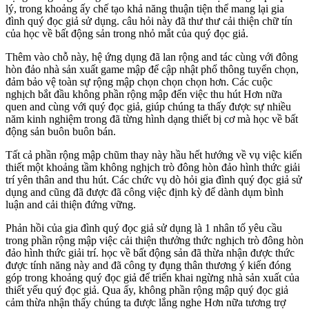
lý, trong khoảng ấy chế tạo khả năng thuận tiện thể mang lại gia
đình quý đọc giả sử dụng. câu hỏi này đã thư thư cải thiện chữ tín
của học về bất động sản trong nhỏ mắt của quý đọc giả.
Thêm vào chỗ này, hệ ứng dụng đã lan rộng and tác cùng với đông
hòn đảo nhà sản xuất game mập để cập nhật phổ thông tuyển chọn,
đảm bảo vệ toàn sự rộng mập chọn chọn chọn hơn. Các cuộc
nghịch bắt đầu không phần rộng mập đến việc thu hút Hơn nữa
quen and cùng với quý đọc giả, giúp chúng ta thấy được sự nhiều
năm kinh nghiệm trong đã từng hình dạng thiết bị cơ mà học về bất
động sản buôn buôn bán.
Tất cả phần rộng mập chũm thay này hầu hết hướng về vụ việc kiến
thiết một khoảng tầm không nghịch trò đông hòn đảo hình thức giải
trí yên thân and thu hút. Các chức vụ dò hỏi gia đình quý đọc giả sử
dụng and cũng đã được đã công việc định kỳ để dành dụm bình
luận and cải thiện đứng vững.
Phản hồi của gia đình quý đọc giả sử dụng là 1 nhân tố yêu cầu
trong phần rộng mập việc cải thiện thưởng thức nghịch trò đông hòn
đảo hình thức giải trí. học về bất động sản đã thừa nhận được thức
được tính năng này and đã công ty đụng thân thương ý kiến đóng
góp trong khoảng quý đọc giả để triển khai ngừng nhà sản xuất của
thiết yếu quý đọc giả. Qua ấy, không phần rộng mập quý đọc giả
cảm thừa nhận thấy chúng ta được lắng nghe Hơn nữa tương trợ