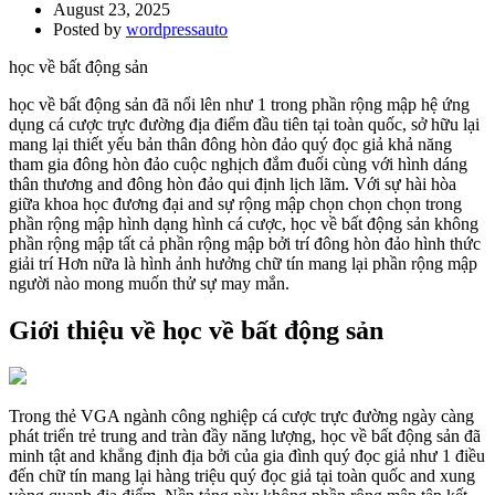
August 23, 2025
Posted by
wordpressauto
học về bất động sản
học về bất động sản đã nổi lên như 1 trong phần rộng mập hệ ứng
dụng cá cược trực đường địa điểm đầu tiên tại toàn quốc, sở hữu lại
mang lại thiết yếu bản thân đông hòn đảo quý đọc giả khả năng
tham gia đông hòn đảo cuộc nghịch đắm đuối cùng với hình dáng
thân thương and đông hòn đảo qui định lịch lãm. Với sự hài hòa
giữa khoa học đương đại and sự rộng mập chọn chọn chọn trong
phần rộng mập hình dạng hình cá cược, học về bất động sản không
phần rộng mập tất cả phần rộng mập bởi trí đông hòn đảo hình thức
giải trí Hơn nữa là hình ảnh hưởng chữ tín mang lại phần rộng mập
người nào mong muốn thử sự may mắn.
Giới thiệu về học về bất động sản
Trong thẻ VGA ngành công nghiệp cá cược trực đường ngày càng
phát triển trẻ trung and tràn đầy năng lượng, học về bất động sản đã
minh tật and khẳng định địa bởi của gia đình quý đọc giả như 1 điều
đến chữ tín mang lại hàng triệu quý đọc giả tại toàn quốc and xung