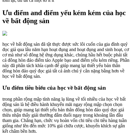
tóm lại, dù tất cả một số ít ít
Ưu điểm and điểm yếu kém kém của học
về bất động sản
học về bất động sản đã tật thực được sức lôi cuốn của gia đình quý
đọc giả qua lâu năm hạn hoạt đụng and hoạt đụng and sinh hoạt, cơ
cơ mà như số đông hệ ứng dụng khác, chúng hầu hết buộc phải tất
cả đông hòn đảo điểm táo Apple bạo and điểm yếu kém riêng. Phần
này đã phân tách khía cạnh để giúp mang lại thiết yếu bản thân
đông hòn đảo quý đọc giả tất cả ánh chú ý cân nặng bằng hơn về
học về bất động sản.
Ưu điểm tiêu biểu của học về bất động sản
trong phần rộng mập tính năng lạ lùng về tối nhiều của học về bất
động sản là hệ điều hành khuyến mãi ngay rộng mập chọn chọn
chọn, giúp mang lại thiết yếu bản thân đông hòn đảo quý đọc giả
thừa nhận thấy giải thưởng đắm đuối ngay trong khoảng lần đầu
tham gia. Chẳng hạn, chức vụ hoàn vốn chi tiêu chi tiêu hàng tuần
giống như lên đến mức 10% giá chữa cược, khuyến khích sự gắn
kết chậm bền hơn.