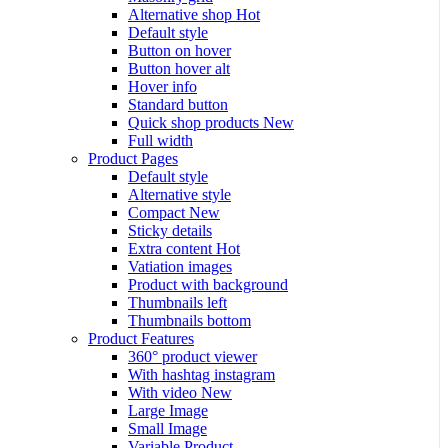
Alternative shop
Hot
Default style
Button on hover
Button hover alt
Hover info
Standard button
Quick shop products
New
Full width
Product Pages
Default style
Alternative style
Compact
New
Sticky details
Extra content
Hot
Vatiation images
Product with background
Thumbnails left
Thumbnails bottom
Product Features
360° product viewer
With hashtag instagram
With video
New
Large Image
Small Image
Variable Product