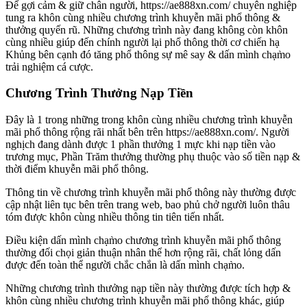
Để gợi cảm & giữ chân người, https://ae888xn.com/ chuyên nghiệp
tung ra khôn cùng nhiều chương trình khuyễn mãi phổ thông &
thưởng quyến rũ. Những chương trình này đang không còn khôn
cùng nhiều giúp đến chính người lại phổ thông thời cơ chiến hạ
Khủng bên cạnh đó tăng phổ thông sự mê say & dấn mình chạm̀o
trải nghiệm cá cược.
Chương Trình Thưởng Nạp Tiền
Đây là 1 trong những trong khôn cùng nhiều chương trình khuyễn
mãi phổ thông rộng rãi nhất bên trên https://ae888xn.com/. Người
nghịch đang dành được 1 phần thưởng 1 mực khi nạp tiền vào
trương mục, Phần Trăm thưởng thường phụ thuộc vào số tiền nạp &
thời điểm khuyễn mãi phổ thông.
Thông tin về chương trình khuyễn mãi phổ thông này thường được
cập nhật liên tục bên trên trang web, bao phủ chở người luôn thâu
tóm được khôn cùng nhiều thông tin tiên tiến nhất.
Điều kiện dấn mình chạm̀o chương trình khuyễn mãi phổ thông
thường đối chọi giản thuận nhân thể hơn rộng rãi, chất lỏng dấn
được đến toàn thể người chắc chắn là dấn mình chạm̀o.
Những chương trình thưởng nạp tiền này thường được tích hợp &
khôn cùng nhiều chương trình khuyễn mãi phổ thông khác, giúp