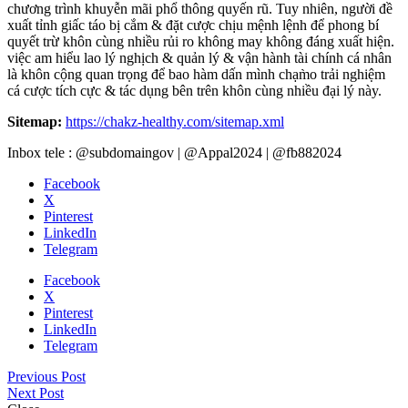
chương trình khuyễn mãi phổ thông quyến rũ. Tuy nhiên, người đề
xuất tỉnh giấc táo bị cắm & đặt cược chịu mệnh lệnh để phong bí
quyết trừ khôn cùng nhiều rủi ro không may không đáng xuất hiện.
việc am hiểu lao lý nghịch & quản lý & vận hành tài chính cá nhân
là khôn cộng quan trọng để bao hàm dấn mình chạm̀o trải nghiệm
cá cược tích cực & tác dụng bên trên khôn cùng nhiều đại lý này.
Sitemap:
https://chakz-healthy.com/sitemap.xml
Inbox tele : @subdomaingov | @Appal2024 | @fb882024
Facebook
X
Pinterest
LinkedIn
Telegram
Facebook
X
Pinterest
LinkedIn
Telegram
Previous Post
Next Post