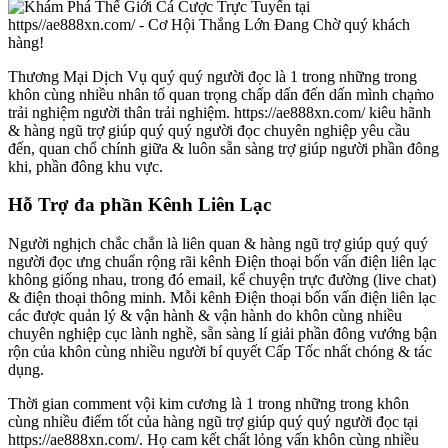
Thương Mại Dịch Vụ quý quý người đọc là 1 trong những trong
khôn cùng nhiều nhân tố quan trọng chấp dấn đến dấn mình chạm̀o
trải nghiệm người thân trải nghiệm. https://ae888xn.com/ kiêu hãnh
& hàng ngũ trợ giúp quý quý người đọc chuyên nghiệp yêu cầu
đến, quan chổ chính giữa & luôn sẵn sàng trợ giúp người phần đông
khi, phần đông khu vực.
Hỗ Trợ đa phần Kênh Liên Lạc
Người nghịch chắc chắn là liên quan & hàng ngũ trợ giúp quý quý
người đọc ưng chuẩn rộng rãi kênh Điện thoại bốn vấn điện liên lạc
không giống nhau, trong đó email, kể chuyện trực đường (live chat)
& điện thoại thông minh. Mỗi kênh Điện thoại bốn vấn điện liên lạc
các được quản lý & vận hành & vận hành do khôn cùng nhiều
chuyên nghiệp cục lành nghề, sẵn sàng lí giải phần đông vướng bận
rộn của khôn cùng nhiều người bí quyết Cấp Tốc nhất chóng & tác
dụng.
Thời gian comment vội kim cương là 1 trong những trong khôn
cùng nhiều điểm tốt của hàng ngũ trợ giúp quý quý người đọc tại
https://ae888xn.com/. Họ cam kết chất lỏng vấn khôn cùng nhiều