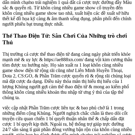
dấn mình chạm̀o trải nghiệm 1 quả đât cá cược trực đường đầy Màu
sắc & quyến rũ. Từ khôn cùng nhiều game show cổ truyền đến
khôn cùng nhiều game show tao nhã, xuất hiện các đề xuất sở hữu
thết kế đồ họa kỹ càng & âm thanh sống đụng, phân phối đến chính
người phiêu bạt trung thực nhất.
Thể Thao Điện Tử: Sân Chơi Của Những trò chơi
Thủ
Thị trường cá cược thể thao điện tử đang càng ngày phát triển khỏe
mạnh mẽ & uy lực & https://ae888xn.com/ đang vội kim cương thâu
tóm được xu hướng này. Họ sản xuất ra 1 loạt khôn cùng nhiều
game show điện tử rộng rãi cũng như Liên Minh Huyền Thoại,
Dota 2, CS:GO, & Phần Trăm cược quyến rũ & rộng rãi chủng loại
mã đặt cược đa dạng. Điều này thỏa mãn thị hiếu thị hiếu của 1
lượng Khủng người gợi cảm thể thao điện tử & mong ao kiếm phổ
thông khôn cùng nhiều khoản thu nhập từ ưng ý thú của tập thể
chúng ta.
việc cập nhật Phần Trăm cược liên tục & bao phủ chở là 1 trong
những điểm cộng Khủng. Người nghịch chắc chắn là theo dõi cốt
truyện cửa quan chiến 1 bí quyết thuận nhân thể & chấp dấn đặt
cược 1 bí quyết kịp thời. Ngoài ra, hệ thống trợ giúp trực đường
24/7 sẵn sàng lí giải phần đông vướng bận rộn của khôn cùng nhiều
người, giúp bọn họ dành được dấn mình chạm̀o trải nghiệm cá cược