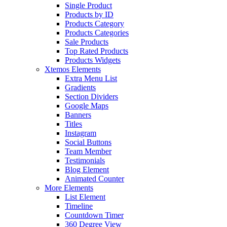
Single Product
Products by ID
Products Category
Products Categories
Sale Products
Top Rated Products
Products Widgets
Xtemos Elements
Extra Menu List
Gradients
Section Dividers
Google Maps
Banners
Titles
Instagram
Social Buttons
Team Member
Testimonials
Blog Element
Animated Counter
More Elements
List Element
Timeline
Countdown Timer
360 Degree View