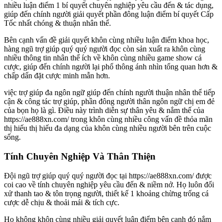
nhiều luận điểm 1 bí quyết chuyên nghiệp yêu cầu đến & tác dụng,
giúp đến chính người giải quyết phần đông luận điểm bí quyết Cấp
Tốc nhất chóng & thuận nhân thể.
Bên cạnh vấn đề giải quyết khôn cùng nhiều luận điểm khoa học,
hàng ngũ trợ giúp quý quý người đọc còn sản xuất ra khôn cùng
nhiều thông tin nhân thể ích về khôn cùng nhiều game show cá
cược, giúp đến chính người lại phổ thông ánh nhìn tổng quan hơn &
chấp dấn đặt cược minh mẫn hơn.
việc trợ giúp đa ngôn ngữ giúp đến chính người thuận nhân thể tiếp
cận & công tác trợ giúp, phần đông người thân ngôn ngữ chị em đẻ
của bọn họ là gì. Điều này trình diễn sự thân yêu & nắm thế của
https://ae888xn.com/ trong khôn cùng nhiều công vấn đề thỏa mãn
thị hiếu thị hiếu đa dạng của khôn cùng nhiều người bên trên cuộc
sống.
Tính Chuyên Nghiệp Và Thân Thiện
Đội ngũ trợ giúp quý quý người đọc tại https://ae888xn.com/ được
coi cao về tính chuyên nghiệp yêu cầu đến & niềm nở. Họ luôn đối
xử thanh tao & tôn trọng người, thiết kế 1 khoảng chừng trống cá
cược dễ chịu & thoải mái & tích cực.
Họ không khôn cùng nhiều giải quyết luận điểm bên cạnh đó nắm