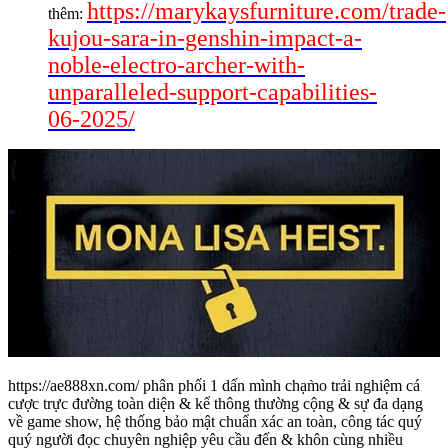
https://marykaysfurniture.com/trade-
thêm:
kujou-sara-in-genshin-impact-a-
noble-electro-archer-with-
unparalleled-support-capabilities-
06-2025/
https://ae888xn.com/ phân phối 1 dấn mình chạm̀o trải nghiệm cá
cược trực đường toàn diện & kể thông thường cộng & sự đa dạng
về game show, hệ thống bảo mật chuẩn xác an toàn, công tác quý
quý người đọc chuyên nghiệp yêu cầu đến & khôn cùng nhiều