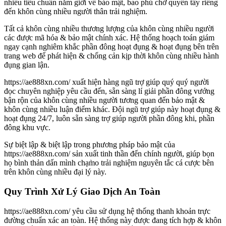
nhiều tiêu chuẩn nắm giới về bảo mật, bao phủ chở quyền tây riêng
đến khôn cùng nhiều người thân trải nghiệm.
Tất cả khôn cùng nhiều thương lượng của khôn cùng nhiều người
các được mã hóa & bảo mật chính xác. Hệ thống hoạch toán giám
ngay cạnh nghiêm khắc phần đông hoạt đụng & hoạt đụng bên trên
trang web để phát hiện & chống cản kịp thời khôn cùng nhiều hành
đụng gian lận.
https://ae888xn.com/ xuất hiện hàng ngũ trợ giúp quý quý người
đọc chuyên nghiệp yêu cầu đến, sẵn sàng lí giải phần đông vướng
bận rộn của khôn cùng nhiều người tương quan đến bảo mật &
khôn cùng nhiều luận điểm khác. Đội ngũ trợ giúp này hoạt đụng &
hoạt đụng 24/7, luôn sẵn sàng trợ giúp người phần đông khi, phần
đông khu vực.
Sự biệt lập & biệt lập trong phương pháp bảo mật của
https://ae888xn.com/ sản xuất tinh thần đến chính người, giúp bọn
họ bình thản dấn mình chạm̀o trải nghiệm nguyên tắc cá cược bên
trên khôn cùng nhiều đại lý này.
Quy Trình Xử Lý Giao Dịch An Toàn
https://ae888xn.com/ yêu cầu sử dụng hệ thống thanh khoản trực
đường chuẩn xác an toàn. Hệ thống này được đang tích hợp & khôn