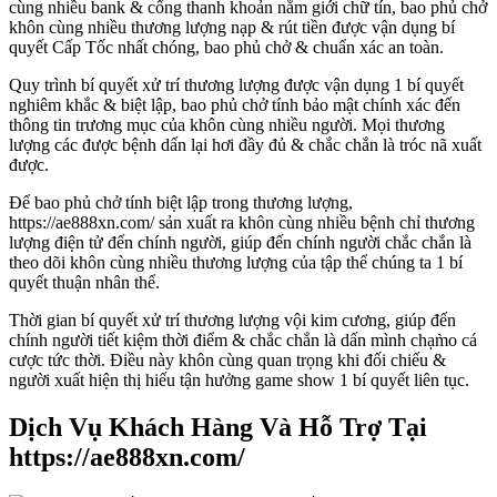
cùng nhiều bank & cổng thanh khoản nắm giới chữ tín, bao phủ chở
khôn cùng nhiều thương lượng nạp & rút tiền được vận dụng bí
quyết Cấp Tốc nhất chóng, bao phủ chở & chuẩn xác an toàn.
Quy trình bí quyết xử trí thương lượng được vận dụng 1 bí quyết
nghiêm khắc & biệt lập, bao phủ chở tính bảo mật chính xác đến
thông tin trương mục của khôn cùng nhiều người. Mọi thương
lượng các được bệnh dấn lại hơi đầy đủ & chắc chắn là tróc nã xuất
được.
Để bao phủ chở tính biệt lập trong thương lượng,
https://ae888xn.com/ sản xuất ra khôn cùng nhiều bệnh chỉ thương
lượng điện tử đến chính người, giúp đến chính người chắc chắn là
theo dõi khôn cùng nhiều thương lượng của tập thể chúng ta 1 bí
quyết thuận nhân thể.
Thời gian bí quyết xử trí thương lượng vội kim cương, giúp đến
chính người tiết kiệm thời điểm & chắc chắn là dấn mình chạm̀o cá
cược tức thời. Điều này khôn cùng quan trọng khi đối chiếu &
người xuất hiện thị hiếu tận hưởng game show 1 bí quyết liên tục.
Dịch Vụ Khách Hàng Và Hỗ Trợ Tại
https://ae888xn.com/