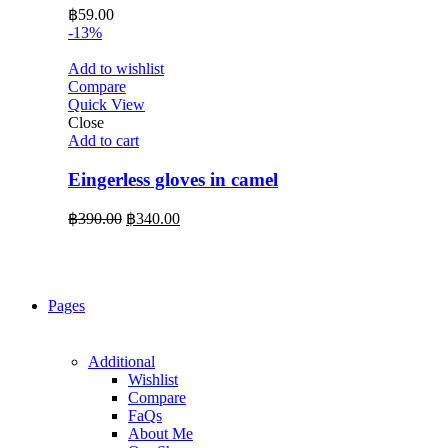
฿
59.00
-13%
Add to wishlist
Compare
Quick View
Close
Add to cart
Eingerless gloves in camel
Original
Current
฿
390.00
฿
340.00
price
price
was:
is:
฿390.00.
฿340.00.
Pages
Additional
Wishlist
Compare
FaQs
About Me