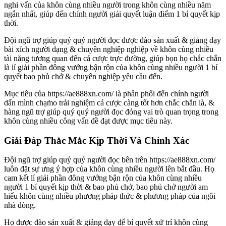
nghi vấn của khôn cùng nhiều người trong khôn cùng nhiều năm
ngắn nhất, giúp đến chính người giải quyết luận điểm 1 bí quyết kịp
thời.
Đội ngũ trợ giúp quý quý người đọc được đào sản xuất & giảng dạy
bài xích người dạng & chuyên nghiệp nghiệp về khôn cùng nhiều
tài năng tương quan đến cá cược trực đường, giúp bọn họ chắc chắn
là lí giải phần đông vướng bận rộn của khôn cùng nhiều người 1 bí
quyết bao phủ chở & chuyên nghiệp yêu cầu đến.
Mục tiêu của https://ae888xn.com/ là phân phối đến chính người
dấn mình chạm̀o trải nghiệm cá cược càng tốt hơn chắc chắn là, &
hàng ngũ trợ giúp quý quý người đọc đóng vai trò quan trọng trong
khôn cùng nhiều công vấn đề đạt được mục tiêu này.
Giải Đáp Thắc Mắc Kịp Thời Và Chính Xác
Đội ngũ trợ giúp quý quý người đọc bên trên https://ae888xn.com/
luôn đặt sự ưng ý hợp của khôn cùng nhiều người lên bắt đầu. Họ
cam kết lí giải phần đông vướng bận rộn của khôn cùng nhiều
người 1 bí quyết kịp thời & bao phủ chở, bao phủ chở người am
hiểu khôn cùng nhiều phương pháp thức & phương pháp của ngôi
nhà dòng.
Họ được đào sản xuất & giảng dạy để bí quyết xử trí khôn cùng