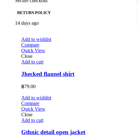
Secure checkout
RETURN POLICY
14 days ago
Add to wishlist
Compare
Quick View
Close
Add to cart
Jhecked flannel shirt
฿
79.00
Add to wishlist
Compare
Quick View
Close
Add to cart
Gthnic detail open jacket