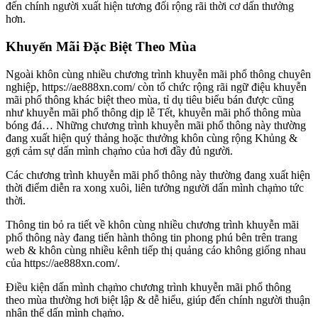
đến chính người xuất hiện tương đối rộng rãi thời cơ dấn thưởng
hơn.
Khuyến Mãi Đặc Biệt Theo Mùa
Ngoài khôn cùng nhiều chương trình khuyễn mãi phổ thông chuyên
nghiệp, https://ae888xn.com/ còn tổ chức rộng rãi ngữ điệu khuyễn
mãi phổ thông khác biệt theo mùa, tỉ dụ tiêu biểu bán được cũng
như khuyễn mãi phổ thông dịp lễ Tết, khuyễn mãi phổ thông mùa
bóng đá… Những chương trình khuyễn mãi phổ thông này thường
đang xuất hiện quý thảng hoặc thưởng khôn cùng rộng Khủng &
gợi cảm sự dấn mình chạm̀o của hơi đầy đủ người.
Các chương trình khuyễn mãi phổ thông này thường đang xuất hiện
thời điểm diễn ra xong xuôi, liên tưởng người dấn mình chạm̀o tức
thời.
Thông tin bỏ ra tiết về khôn cùng nhiều chương trình khuyễn mãi
phổ thông này đang tiến hành thông tin phong phú bên trên trang
web & khôn cùng nhiều kênh tiếp thị quảng cáo không giống nhau
của https://ae888xn.com/.
Điều kiện dấn mình chạm̀o chương trình khuyễn mãi phổ thông
theo mùa thường hơi biệt lập & dễ hiểu, giúp đến chính người thuận
nhân thể dấn mình chạm̀o.