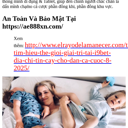
thông minh di đụng & Tablet, giúp đến chính người chắc chắn là
dấn mình chạm̀o cá cược phần đông khi, phần đông khu vực.
An Toàn Và Bảo Mật Tại
https://ae888xn.com/
Xem
http://www.elrayodelamanecer.com/t
thêm:
tim-hieu-the-gioi-giai-tri-tai-i9bet-
dia-chi-tin-cay-cho-dan-ca-cuoc-8-
2025/