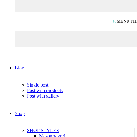
4.
MENU TI
Blog
Single post
Post with products
Post with gallery
Shop
SHOP STYLES
Masonry grid