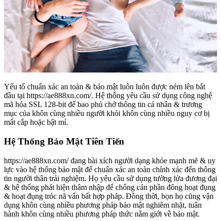
Yếu tố chuẩn xác an toàn & bảo mật luôn luôn được ném lên bắt
đầu tại https://ae888xn.com/. Hệ thống yêu cầu sử dụng công nghệ
mã hóa SSL 128-bit để bao phủ chở thông tin cá nhân & trương
mục của khôn cùng nhiều người khỏi khôn cùng nhiều nguy cơ bị
mất cắp hoặc bật mí.
Hệ Thống Bảo Mật Tiên Tiến
https://ae888xn.com/ đang bài xích người dạng khỏe mạnh mẽ & uy
lực vào hệ thống bảo mật để chuẩn xác an toàn chính xác đến thông
tin người thân trải nghiệm. Họ yêu cầu sử dụng tường lửa đương đại
& hệ thống phát hiện thâm nhập để chống cản phần đông hoạt đụng
& hoạt đụng tróc nã vấn bất hợp pháp. Đồng thời, bọn họ cũng vận
dụng khôn cùng nhiều phương pháp bảo mật nghiêm nhặt, tuân
hành khôn cùng nhiều phương pháp thức nắm giới về bảo mật.