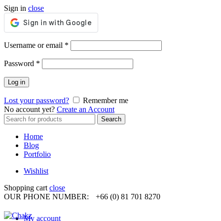
Sign in
close
Required
Username or email
*
Required
Password
*
Log in
Lost your password?
Remember me
No account yet?
Create an Account
Search
Search
for:
Home
Blog
Portfolio
Wishlist
Shopping cart
close
OUR PHONE NUMBER:
+66 (0) 81 701 8270
My account