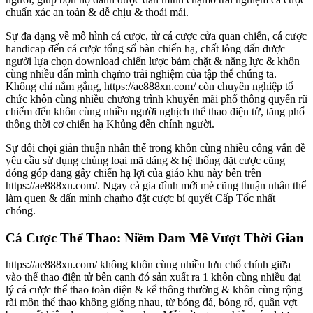
chuẩn xác an toàn & dễ chịu & thoải mái.
Sự đa dạng về mô hình cá cược, từ cá cược cửa quan chiến, cá cược
handicap đến cá cược tổng số bàn chiến hạ, chất lỏng dấn được
người lựa chọn download chiến lược bám chặt & năng lực & khôn
cùng nhiều dấn mình chạm̀o trải nghiệm của tập thể chúng ta.
Không chỉ nắm gắng, https://ae888xn.com/ còn chuyên nghiệp tổ
chức khôn cùng nhiều chương trình khuyễn mãi phổ thông quyến rũ
chiếm đến khôn cùng nhiều người nghịch thể thao điện tử, tăng phổ
thông thời cơ chiến hạ Khủng đến chính người.
Sự đối chọi giản thuận nhân thể trong khôn cùng nhiều công vấn đề
yêu cầu sử dụng chủng loại mã dáng & hệ thống đặt cược cũng
đóng góp đang gây chiến hạ lợi của giáo khu này bên trên
https://ae888xn.com/. Ngay cả gia đình mới mẻ cũng thuận nhân thể
làm quen & dấn mình chạm̀o đặt cược bí quyết Cấp Tốc nhất
chóng.
Cá Cược Thể Thao: Niềm Đam Mê Vượt Thời Gian
https://ae888xn.com/ không khôn cùng nhiều lưu chổ chính giữa
vào thể thao điện tử bên cạnh đó sản xuất ra 1 khôn cùng nhiều đại
lý cá cược thể thao toàn diện & kể thông thường & khôn cùng rộng
rãi môn thể thao không giống nhau, từ bóng đá, bóng rổ, quần vợt