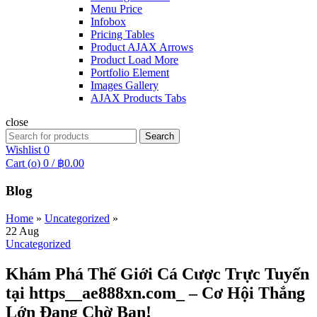
Menu Price
Infobox
Pricing Tables
Product AJAX Arrows
Product Load More
Portfolio Element
Images Gallery
AJAX Products Tabs
close
Search
Search
for:
Wishlist
0
Cart (
o
)
0
/
฿
0.00
Blog
Home
»
Uncategorized
»
22
Aug
Uncategorized
Khám Phá Thế Giới Cá Cược Trực Tuyến
tại https__ae888xn.com_ – Cơ Hội Thắng
Lớn Đang Chờ Bạn!