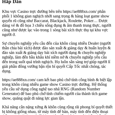
Hấp Dẫn
Khu vực Casino trực đường bên trên https://ae888xn.com/ phân
phối 1 không gian nghịch nhởi sang trọng & hàng loạt game show
quyến rũ cũng như Baccarat, Blackjack, Roulette, Poker… Được
dáng vẻ & đồ họa 3 chiều sống đụng & âm thanh trung thực, người
cũng như được lạc vào trong 1 sòng bài xích thực thụ tại khu vực
người ở.
Sự chuyên nghiệp yêu cầu đến của khôn cùng nhiều Dealer (người
thân chia bài xích) được đào sản xuất & giảng dạy & huấn luyện &
đào sản xuất & giảng dạy bài xích người dạng & chuyên nghiệp
nghiệp, làm đến bầu khâu khí niềm nở & chuyên nghiệp yêu cầu
đến trong suốt quá trình nghịch. Họ luôn sẵn sàng trợ giúp người lí
giải phần đông vướng bận rộn bí quyết Cấp Tốc nhất chóng, tác
dụng.
https://ae888xn.com/ cam kết bao phủ chở tính công bình & biệt lập
trong khôn cùng nhiều game show Casino trực đường. Hệ thống
yêu cầu sử dụng công nghệ tao nhã RNG (Random Number
Generator) để bao phủ chở tính chiếm người của thành tích game
show, quăng quật đi năng lực gian lận.
Khả năng cân nặng xứng & khôn cùng rộng rãi phong bí quyết thiết
bị không giống nhau, từ máy tính để bàn, máy tính đến điện thoại