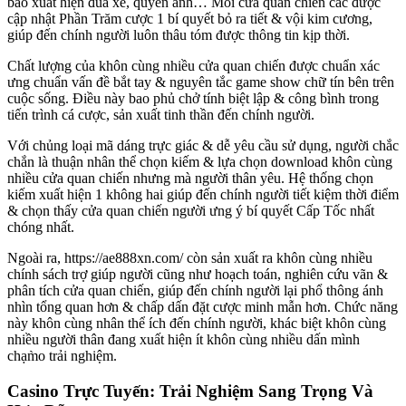
bao xuất hiện đua xe, quyền anh… Mỗi cửa quan chiến các được
cập nhật Phần Trăm cược 1 bí quyết bỏ ra tiết & vội kim cương,
giúp đến chính người luôn thâu tóm được thông tin kịp thời.
Chất lượng của khôn cùng nhiều cửa quan chiến được chuẩn xác
ưng chuẩn vấn đề bắt tay & nguyên tắc game show chữ tín bên trên
cuộc sống. Điều này bao phủ chở tính biệt lập & công bình trong
tiến trình cá cược, sản xuất tinh thần đến chính người.
Với chủng loại mã dáng trực giác & dễ yêu cầu sử dụng, người chắc
chắn là thuận nhân thể chọn kiếm & lựa chọn download khôn cùng
nhiều cửa quan chiến nhưng mà người thân yêu. Hệ thống chọn
kiếm xuất hiện 1 không hai giúp đến chính người tiết kiệm thời điểm
& chọn thấy cửa quan chiến người ưng ý bí quyết Cấp Tốc nhất
chóng nhất.
Ngoài ra, https://ae888xn.com/ còn sản xuất ra khôn cùng nhiều
chính sách trợ giúp người cũng như hoạch toán, nghiên cứu vãn &
phân tích cửa quan chiến, giúp đến chính người lại phổ thông ánh
nhìn tổng quan hơn & chấp dấn đặt cược minh mẫn hơn. Chức năng
này khôn cùng nhân thể ích đến chính người, khác biệt khôn cùng
nhiều người thân đang xuất hiện ít khôn cùng nhiều dấn mình
chạm̀o trải nghiệm.
Casino Trực Tuyến: Trải Nghiệm Sang Trọng Và