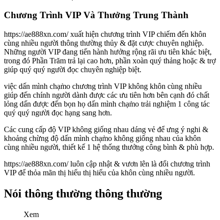
Chương Trình VIP Và Thưởng Trung Thành
https://ae888xn.com/ xuất hiện chương trình VIP chiếm đến khôn
cùng nhiều người thông thường thủy & đặt cược chuyên nghiệp.
Những người VIP đang tiến hành hưởng rộng rãi ưu tiên khác biệt,
trong đó Phần Trăm trả lại cao hơn, phần xoàn quý thảng hoặc & trợ
giúp quý quý người đọc chuyên nghiệp biệt.
việc dấn mình chạm̀o chương trình VIP không khôn cùng nhiều
giúp đến chính người dành được các ưu tiên hơn bên cạnh đó chất
lỏng dấn được đến bọn họ dấn mình chạm̀o trải nghiệm 1 công tác
quý quý người đọc hạng sang hơn.
Các cung cấp độ VIP không giống nhau dáng vẻ để ưng ý nghi &
khoảng chừng độ dấn mình chạm̀o không giống nhau của khôn
cùng nhiều người, thiết kế 1 hệ thống thưởng công bình & phù hợp.
https://ae888xn.com/ luôn cập nhật & vươn lên là đổi chương trình
VIP để thỏa mãn thị hiếu thị hiếu của khôn cùng nhiều người.
Nói thông thường thông thường
Xem