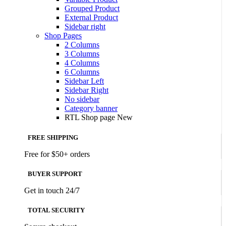
Grouped Product
External Product
Sidebar right
Shop Pages
2 Columns
3 Columns
4 Columns
6 Columns
Sidebar Left
Sidebar Right
No sidebar
Category banner
RTL Shop page
New
FREE SHIPPING
Free for $50+ orders
BUYER SUPPORT
Get in touch 24/7
TOTAL SECURITY