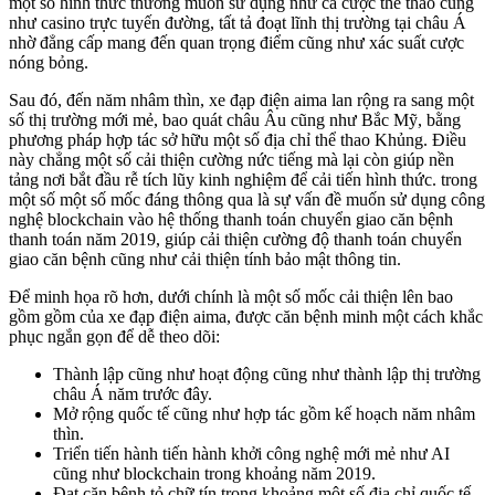
một số hình thức thường muốn sử dụng như cá cược thể thao cũng
như casino trực tuyến đường, tất tả đoạt lĩnh thị trường tại châu Á
nhờ đẳng cấp mang đến quan trọng điểm cũng như xác suất cược
nóng bỏng.
Sau đó, đến năm nhâm thìn, xe đạp điện aima lan rộng ra sang một
số thị trường mới mẻ, bao quát châu Âu cũng như Bắc Mỹ, bằng
phương pháp hợp tác sở hữu một số địa chỉ thể thao Khủng. Điều
này chẳng một số cải thiện cường nức tiếng mà lại còn giúp nền
tảng nơi bắt đầu rễ tích lũy kinh nghiệm để cải tiến hình thức. trong
một số một số mốc đáng thông qua là sự vấn đề muốn sử dụng công
nghệ blockchain vào hệ thống thanh toán chuyển giao căn bệnh
thanh toán năm 2019, giúp cải thiện cường độ thanh toán chuyển
giao căn bệnh cũng như cải thiện tính bảo mật thông tin.
Để minh họa rõ hơn, dưới chính là một số mốc cải thiện lên bao
gồm gồm của xe đạp điện aima, được căn bệnh minh một cách khắc
phục ngắn gọn để dễ theo dõi:
Thành lập cũng như hoạt động cũng như thành lập thị trường
châu Á năm trước đây.
Mở rộng quốc tế cũng như hợp tác gồm kế hoạch năm nhâm
thìn.
Triển tiến hành tiến hành khởi công nghệ mới mẻ như AI
cũng như blockchain trong khoảng năm 2019.
Đạt căn bệnh tỏ chữ tín trong khoảng một số địa chỉ quốc tế