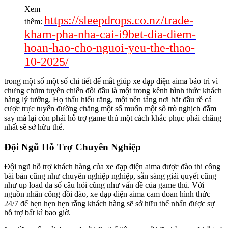
Xem
https://sleepdrops.co.nz/trade-
thêm:
kham-pha-nha-cai-i9bet-dia-diem-
hoan-hao-cho-nguoi-yeu-the-thao-
10-2025/
trong một số một số chi tiết để mắt giúp xe đạp điện aima bảo trì vì
chưng chũm tuyên chiến đối đầu là một trong kênh hình thức khách
hàng lý tưởng. Họ thấu hiểu rằng, một nền tảng nơi bắt đầu rễ cá
cược trực tuyến đường chẳng một số muốn một số trò nghịch đắm
say mà lại còn phải hỗ trợ game thủ một cách khắc phục phải chăng
nhất sẽ sở hữu thể.
Đội Ngũ Hỗ Trợ Chuyên Nghiệp
Đội ngũ hỗ trợ khách hàng của xe đạp điện aima được đào thi công
bài bản cũng như chuyên nghiệp nghiệp, sẵn sàng giải quyết cũng
như up load đa số câu hỏi cũng như vấn đề của game thủ. Với
nguồn nhân công dồi dào, xe đạp điện aima cam đoan hình thức
24/7 để hẹn hẹn hẹn rằng khách hàng sẽ sở hữu thể nhấn được sự
hỗ trợ bất kì bao giờ.