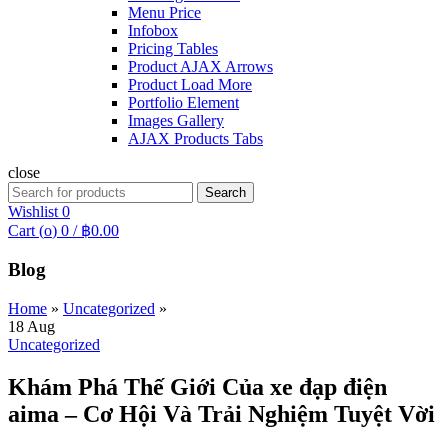
Menu Price
Infobox
Pricing Tables
Product AJAX Arrows
Product Load More
Portfolio Element
Images Gallery
AJAX Products Tabs
close
Search
Search
for:
Wishlist
0
Cart (
o
)
0
/
฿
0.00
Blog
Home
»
Uncategorized
»
18
Aug
Uncategorized
Khám Phá Thế Giới Của xe đạp điện
aima – Cơ Hội Và Trải Nghiệm Tuyệt Vời