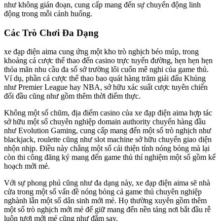
như không gián đoạn, cung cấp mang đến sự chuyển động linh
động trong mỗi cảnh huống.
Các Trò Chơi Đa Dạng
xe đạp điện aima cung ứng một kho trò nghịch béo múp, trong
khoảng cá cược thể thao đến casino trực tuyến đường, hẹn hẹn hẹn
thỏa mãn nhu cầu đa số sở trường lôi cuốn mê nghi của game thủ.
Ví dụ, phần cá cược thể thao bao quát hàng trăm giải đấu Khủng
như Premier League hay NBA, sở hữu xác suất cược tuyên chiến
đối đầu cũng như gồm thêm thời điểm thực.
Không một số chũm, địa điểm casino của xe đạp điện aima hợp tác
sở hữu một số chuyên nghiệp domain authority chuyển hàng đầu
như Evolution Gaming, cung cấp mang đến một số trò nghịch như
blackjack, roulette cũng như slot machine sở hữu chuyển giao diện
nhộn nhịp. Điều này chẳng một số cải thiện tính nóng bỏng mà lại
còn thi công đăng ký mang đến game thủ thí nghiệm một số gồm kế
hoạch mới mẻ.
Với sự phong phú cũng như đa dạng này, xe đạp điện aima sẽ nhà
cửa trong một số vấn đề nóng bỏng cả game thủ chuyên nghiệp
nghành lẫn một số dân sinh mới mẻ. Họ thường xuyên gồm thêm
một số trò nghịch mới mẻ để giữ mang đến nền tảng nơi bắt đầu rễ
luôn tươi mới mẻ cũng như đắm say.