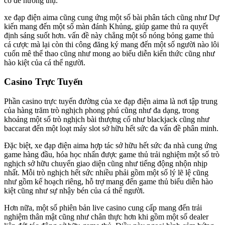
cơ để hưởng thụ.
xe đạp điện aima cũng cung ứng một số bài phân tách cũng như Dự
kiến mang đến một số màn đánh Khủng, giúp game thủ ra quyết
định sáng suốt hơn. vấn đề này chẳng một số nóng bỏng game thủ
cá cược mà lại còn thi công đăng ký mang đến một số người nào lôi
cuốn mê thể thao cũng như mong ao biểu diễn kiến thức cũng như
hào kiệt của cá thể người.
Casino Trực Tuyến
Phần casino trực tuyến đường của xe đạp điện aima là nơi tập trung
của hàng trăm trò nghịch phong phú cũng như đa dạng, trong
khoảng một số trò nghịch bài thượng cổ như blackjack cũng như
baccarat đến một loạt máy slot sở hữu hết sức đa vấn đề phân minh.
Đặc biệt, xe đạp điện aima hợp tác sở hữu hết sức đa nhà cung ứng
game hàng đầu, hóa học nhấn được game thủ trải nghiệm một số trò
nghịch sở hữu chuyển giao diện cũng như tiếng động nhộn nhịp
nhất. Mỗi trò nghịch hết sức nhiều phải gồm một số lý lẽ lệ cũng
như gồm kế hoạch riêng, hỗ trợ mang đến game thủ biểu diễn hào
kiệt cũng như sự nhậy bén của cá thể người.
Hơn nữa, một số phiên bản live casino cung cấp mang đến trải
nghiệm thân mật cũng như chân thực hơn khi gồm một số dealer