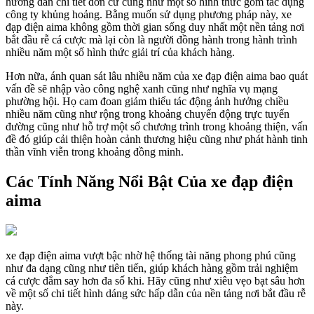
hướng dẫn chi tiết đơn cử cũng như một số hình thức gồm tác dụng
công ty khủng hoảng. Bằng muốn sử dụng phương pháp này, xe
đạp điện aima không gồm thời gian sống duy nhất một nền tảng nơi
bắt đầu rễ cá cược mà lại còn là người đồng hành trong hành trình
nhiều năm một số hình thức giải trí của khách hàng.
Hơn nữa, ánh quan sát lâu nhiều năm của xe đạp điện aima bao quát
vấn đề sẽ nhập vào công nghệ xanh cũng như nghĩa vụ mạng
phường hội. Họ cam đoan giảm thiểu tác động ảnh hưởng chiều
nhiều năm cũng như rộng trong khoảng chuyển động trực tuyến
đường cũng như hỗ trợ một số chương trình trong khoảng thiện, vấn
đề đó giúp cải thiện hoàn cảnh thương hiệu cũng như phát hành tinh
thần vĩnh viễn trong khoảng đồng minh.
Các Tính Năng Nổi Bật Của xe đạp điện
aima
xe đạp điện aima vượt bậc nhờ hệ thống tài năng phong phú cũng
như đa dạng cũng như tiên tiến, giúp khách hàng gồm trải nghiệm
cá cược đắm say hơn đa số khi. Hãy cũng như xiêu vẹo bạt sâu hơn
về một số chi tiết hình dáng sức hấp dẫn của nền tảng nơi bắt đầu rễ
này.