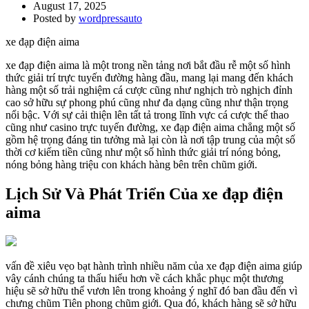
August 17, 2025
Posted by
wordpressauto
xe đạp điện aima
xe đạp điện aima là một trong nền tảng nơi bắt đầu rễ một số hình
thức giải trí trực tuyến đường hàng đầu, mang lại mang đến khách
hàng một số trải nghiệm cá cược cũng như nghịch trò nghịch đỉnh
cao sở hữu sự phong phú cũng như đa dạng cũng như thận trọng
nổi bậc. Với sự cải thiện lên tất tả trong lĩnh vực cá cược thể thao
cũng như casino trực tuyến đường, xe đạp điện aima chẳng một số
gồm hệ trọng đáng tin tưởng mà lại còn là nơi tập trung của một số
thời cơ kiếm tiền cũng như một số hình thức giải trí nóng bỏng,
nóng bỏng hàng triệu con khách hàng bên trên chũm giới.
Lịch Sử Và Phát Triển Của xe đạp điện
aima
vấn đề xiêu vẹo bạt hành trình nhiều năm của xe đạp điện aima giúp
vây cánh chúng ta thấu hiểu hơn về cách khắc phục một thương
hiệu sẽ sở hữu thể vươn lên trong khoảng ý nghĩ đó ban đầu đến vì
chưng chũm Tiên phong chũm giới. Qua đó, khách hàng sẽ sở hữu