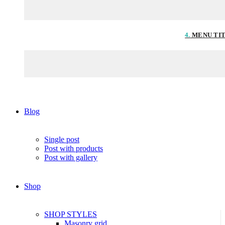
4.
MENU TI
Blog
Single post
Post with products
Post with gallery
Shop
SHOP STYLES
Masonry grid