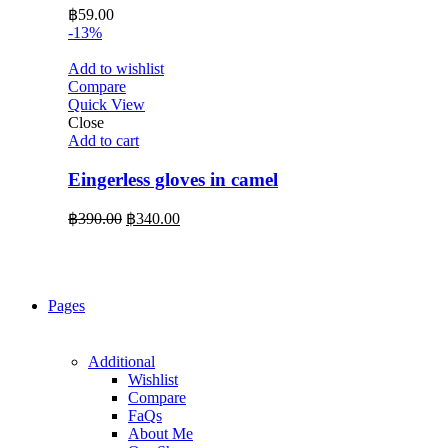
฿
59.00
-13%
Add to wishlist
Compare
Quick View
Close
Add to cart
Eingerless gloves in camel
Original
Current
฿
390.00
฿
340.00
price
price
was:
is:
฿390.00.
฿340.00.
Pages
Additional
Wishlist
Compare
FaQs
About Me