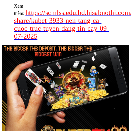
Xem
https://scmlss.edu.bd.hisabnothi.co
thêm:
share/kubet-3933-nen-tang-ca-
cuoc-truc-tuyen-dang-tin-cay-09-
07-2025