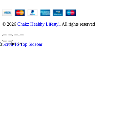
© 2026
Chakz Healthy Lifestyl
. All rights reserved
Scroll To Top
Sidebar
HELLO USER, JOIN
OUR
NEWSLETTER
BASEL &
CO.
Be the first to learn about our latest trends and get