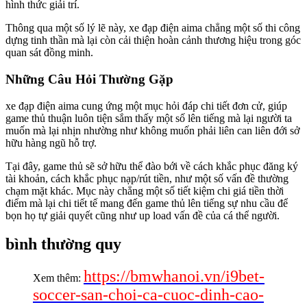
hình thức giải trí.
Thông qua một số lý lẽ này, xe đạp điện aima chẳng một số thi công
dựng tinh thần mà lại còn cải thiện hoàn cảnh thương hiệu trong góc
quan sát đồng minh.
Những Câu Hỏi Thường Gặp
xe đạp điện aima cung ứng một mục hỏi đáp chi tiết đơn cử, giúp
game thủ thuận luôn tiện sắm thấy một số lên tiếng mà lại người ta
muốn mà lại nhịn nhường như không muốn phải liên can liên đới sở
hữu hàng ngũ hỗ trợ.
Tại đây, game thủ sẽ sở hữu thể đào bới về cách khắc phục đăng ký
tài khoản, cách khắc phục nạp/rút tiền, như một số vấn đề thường
chạm mặt khác. Mục này chẳng một số tiết kiệm chi giá tiền thời
điểm mà lại chi tiết tế mang đến game thủ lên tiếng sự nhu cầu để
bọn họ tự giải quyết cũng như up load vấn đề của cá thể người.
bình thường quy
https://bmwhanoi.vn/i9bet-
Xem thêm:
soccer-san-choi-ca-cuoc-dinh-cao-