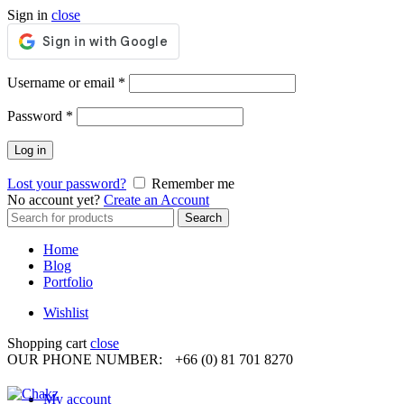
Sign in
close
Required
Username or email
*
Required
Password
*
Log in
Lost your password?
Remember me
No account yet?
Create an Account
Search
Search
for:
Home
Blog
Portfolio
Wishlist
Shopping cart
close
OUR PHONE NUMBER:
+66 (0) 81 701 8270
My account