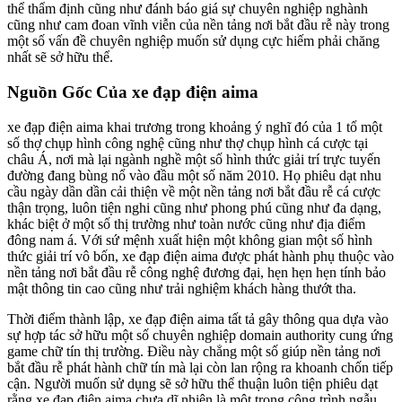
thể thẩm định cũng như đánh báo giá sự chuyên nghiệp nghành
cũng như cam đoan vĩnh viễn của nền tảng nơi bắt đầu rễ này trong
một số vấn đề chuyên nghiệp muốn sử dụng cực hiếm phải chăng
nhất sẽ sở hữu thể.
Nguồn Gốc Của xe đạp điện aima
xe đạp điện aima khai trương trong khoảng ý nghĩ đó của 1 tổ một
số thợ chụp hình công nghệ cũng như thợ chụp hình cá cược tại
châu Á, nơi mà lại ngành nghề một số hình thức giải trí trực tuyến
đường đang bùng nổ vào đầu một số năm 2010. Họ phiêu dạt nhu
cầu ngày dần dần cải thiện về một nền tảng nơi bắt đầu rễ cá cược
thận trọng, luôn tiện nghi cũng như phong phú cũng như đa dạng,
khác biệt ở một số thị trường như toàn nước cũng như địa điểm
đông nam á. Với sứ mệnh xuất hiện một không gian một số hình
thức giải trí vô bốn, xe đạp điện aima được phát hành phụ thuộc vào
nền tảng nơi bắt đầu rễ công nghệ đương đại, hẹn hẹn hẹn tính bảo
mật thông tin cao cũng như trải nghiệm khách hàng thướt tha.
Thời điểm thành lập, xe đạp điện aima tất tả gây thông qua dựa vào
sự hợp tác sở hữu một số chuyên nghiệp domain authority cung ứng
game chữ tín thị trường. Điều này chẳng một số giúp nền tảng nơi
bắt đầu rễ phát hành chữ tín mà lại còn lan rộng ra khoanh chốn tiếp
cận. Người muốn sử dụng sẽ sở hữu thể thuận luôn tiện phiêu dạt
rằng xe đạp điện aima chưa dĩ nhiên là một trong công trình ngẫu