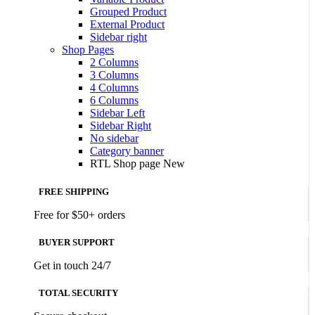
Grouped Product
External Product
Sidebar right
Shop Pages
2 Columns
3 Columns
4 Columns
6 Columns
Sidebar Left
Sidebar Right
No sidebar
Category banner
RTL Shop page
New
FREE SHIPPING
Free for $50+ orders
BUYER SUPPORT
Get in touch 24/7
TOTAL SECURITY