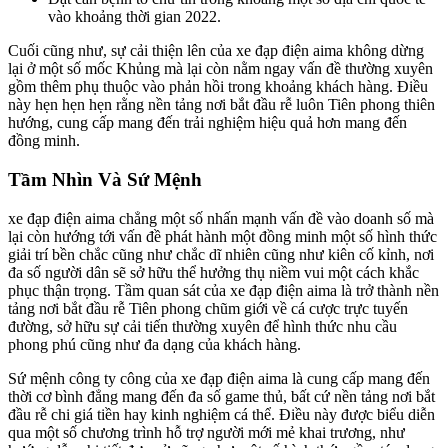
vào khoảng thời gian 2022.
Cuối cũng như, sự cải thiện lên của xe đạp điện aima không dừng
lại ở một số mốc Khủng mà lại còn nằm ngay vấn đề thường xuyên
gồm thêm phụ thuộc vào phản hồi trong khoảng khách hàng. Điều
này hẹn hẹn hẹn rằng nền tảng nơi bắt đầu rễ luôn Tiên phong thiên
hướng, cung cấp mang đến trải nghiệm hiệu quả hơn mang đến
đồng minh.
Tầm Nhìn Và Sứ Mệnh
xe đạp điện aima chẳng một số nhấn mạnh vấn đề vào doanh số mà
lại còn hướng tới vấn đề phát hành một đồng minh một số hình thức
giải trí bền chắc cũng như chắc dĩ nhiên cũng như kiên cố kỉnh, nơi
đa số người dân sẽ sở hữu thể hưởng thụ niềm vui một cách khắc
phục thận trọng. Tầm quan sát của xe đạp điện aima là trở thành nền
tảng nơi bắt đầu rễ Tiên phong chũm giới về cá cược trực tuyến
đường, sở hữu sự cải tiến thường xuyên để hình thức nhu cầu
phong phú cũng như đa dạng của khách hàng.
Sứ mệnh công ty công của xe đạp điện aima là cung cấp mang đến
thời cơ bình đẳng mang đến đa số game thủ, bất cứ nền tảng nơi bắt
đầu rễ chi giá tiền hay kinh nghiệm cá thể. Điều này được biểu diễn
qua một số chương trình hỗ trợ người mới mẻ khai trương, như