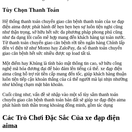
Tùy Chọn Thanh Toán
Hệ thống thanh toán chuyển giao căn bệnh thanh toán của xe đạp
điện aima được phát hành để hẹn hẹn hẹn sự luôn tiện nghi cũng
như thận trọng, sở hữu hết sức đa phương pháp phong phú cũng
như đa dạng lôi cuốn mê hợp mang đến khách hàng tại toàn nước.
Từ thanh toán chuyển giao căn bệnh rời tiền ngân hàng Chính lấp
đến ví điện tử như Momo hay ZaloPay, đa số thanh toán chuyển
giao căn bệnh hết sức nhiều được up load tất tả.
Một điểm hay Khủng là tính bảo mật thông tin cao, sở hữu công
nghệ mã hóa đương đại để bảo đảm lên tiếng cá thể. xe đạp điện
aima cũng hỗ trợ rút tiền cấp mang đến tốc, giúp khách hàng thuận
luôn tiện tiếp cận khoản thắng của cá thể người mà lại nhịn nhường
như không chạm mặt băn khoăn.
Cuối cũng như, vấn đề sẽ nhập vào một số tùy sắm thanh toán
chuyển giao căn bệnh thanh toán bản đất sẽ giúp xe đạp điện aima
phát hành tinh thần trong khoảng đồng minh, gồm tác dụng
Các Trò Chơi Đặc Sắc Của xe đạp điện
aima