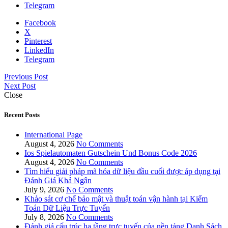
Telegram
Facebook
X
Pinterest
LinkedIn
Telegram
Previous Post
Next Post
Close
Recent Posts
International Page
August 4, 2026
No Comments
Ios Spielautomaten Gutschein Und Bonus Code 2026
August 4, 2026
No Comments
Tìm hiểu giải pháp mã hóa dữ liệu đầu cuối được áp dụng tại
Đánh Giá Khả Ngân
July 9, 2026
No Comments
Khảo sát cơ chế bảo mật và thuật toán vận hành tại Kiểm
Toán Dữ Liệu Trực Tuyến
July 8, 2026
No Comments
Đánh giá cấu trúc hạ tầng trực tuyến của nền tảng Danh Sách