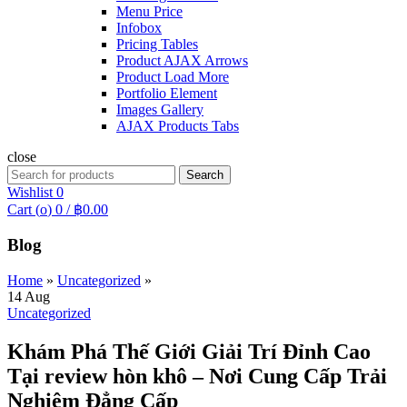
Menu Price
Infobox
Pricing Tables
Product AJAX Arrows
Product Load More
Portfolio Element
Images Gallery
AJAX Products Tabs
close
Search
Search
for:
Wishlist
0
Cart (
o
)
0
/
฿
0.00
Blog
Home
»
Uncategorized
»
14
Aug
Uncategorized
Khám Phá Thế Giới Giải Trí Đỉnh Cao
Tại review hòn khô – Nơi Cung Cấp Trải
Nghiệm Đẳng Cấp