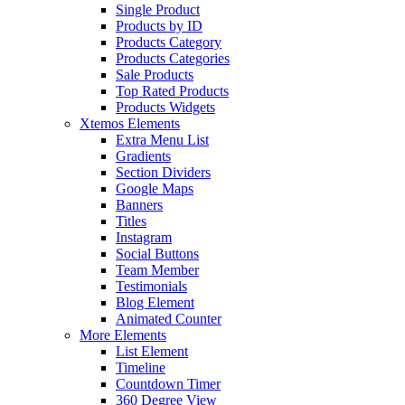
Single Product
Products by ID
Products Category
Products Categories
Sale Products
Top Rated Products
Products Widgets
Xtemos Elements
Extra Menu List
Gradients
Section Dividers
Google Maps
Banners
Titles
Instagram
Social Buttons
Team Member
Testimonials
Blog Element
Animated Counter
More Elements
List Element
Timeline
Countdown Timer
360 Degree View