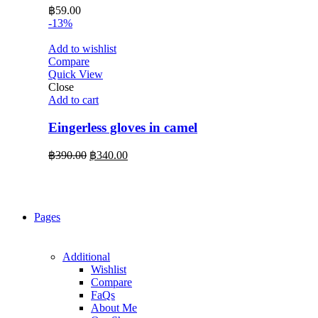
฿
59.00
-13%
Add to wishlist
Compare
Quick View
Close
Add to cart
Eingerless gloves in camel
Original
Current
฿
390.00
฿
340.00
price
price
was:
is:
฿390.00.
฿340.00.
Pages
Additional
Wishlist
Compare
FaQs
About Me