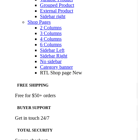
Grouped Product
External Product
Sidebar right
Shop Pages
2 Columns
3 Columns
4 Columns
6 Columns
Sidebar Left
Sidebar Right
No sidebar
Category banner
RTL Shop page
New
FREE SHIPPING
Free for $50+ orders
BUYER SUPPORT
Get in touch 24/7
TOTAL SECURITY