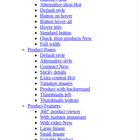
Alternative shop
Hot
Default style
Button on hover
Button hover alt
Hover info
Standard button
Quick shop products
New
Full width
Product Pages
Default style
Alternative style
Compact
New
Sticky details
Extra content
Hot
Vatiation images
Product with background
Thumbnails left
Thumbnails bottom
Product Features
360° product viewer
With hashtag instagram
With video
New
Large Image
Small Image
Variable Product