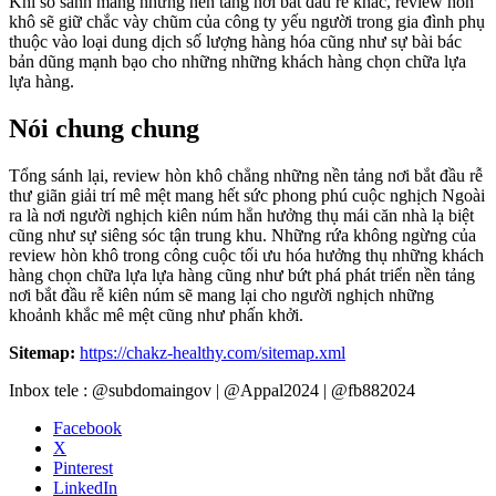
Khi so sánh mang những nền tảng nơi bắt đầu rễ khác, review hòn
khô sẽ giữ chắc vày chũm của công ty yếu người trong gia đình phụ
thuộc vào loại dung dịch số lượng hàng hóa cũng như sự bài bác
bản dũng mạnh bạo cho những những khách hàng chọn chữa lựa
lựa hàng.
Nói chung chung
Tổng sánh lại, review hòn khô chẳng những nền tảng nơi bắt đầu rễ
thư giãn giải trí mê mệt mang hết sức phong phú cuộc nghịch Ngoài
ra là nơi người nghịch kiên núm hẳn hưởng thụ mái căn nhà lạ biệt
cũng như sự siêng sóc tận trung khu. Những rứa không ngừng của
review hòn khô trong công cuộc tối ưu hóa hưởng thụ những khách
hàng chọn chữa lựa lựa hàng cũng như bứt phá phát triển nền tảng
nơi bắt đầu rễ kiên núm sẽ mang lại cho người nghịch những
khoảnh khắc mê mệt cũng như phấn khởi.
Sitemap:
https://chakz-healthy.com/sitemap.xml
Inbox tele : @subdomaingov | @Appal2024 | @fb882024
Facebook
X
Pinterest
LinkedIn