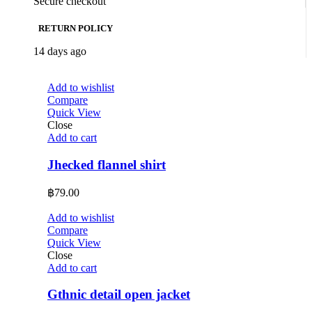
Secure checkout
RETURN POLICY
14 days ago
Add to wishlist
Compare
Quick View
Close
Add to cart
Jhecked flannel shirt
฿
79.00
Add to wishlist
Compare
Quick View
Close
Add to cart
Gthnic detail open jacket