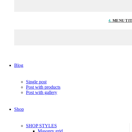
4.
MENU TI
Blog
Single post
Post with products
Post with gallery
Shop
SHOP STYLES
Masonry grid