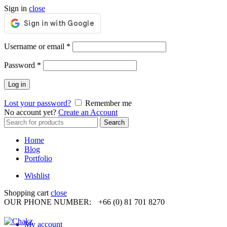
Sign in
close
Required
Username or email
*
Required
Password
*
Log in
Lost your password?
Remember me
No account yet?
Create an Account
Search
Search
for:
Home
Blog
Portfolio
Wishlist
Shopping cart
close
OUR PHONE NUMBER:
+66 (0) 81 701 8270
My account