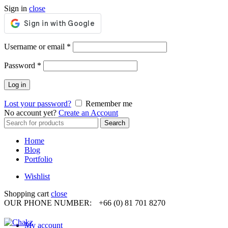
Sign in
close
Required
Username or email
*
Required
Password
*
Log in
Lost your password?
Remember me
No account yet?
Create an Account
Search
Search
for:
Home
Blog
Portfolio
Wishlist
Shopping cart
close
OUR PHONE NUMBER:
+66 (0) 81 701 8270
My account