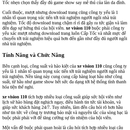
Tốc nhẹn chọn thấy đầy đủ game show say mê thú của làn da đình.
Cuối thuộc, mượt nhưng download trang cũng công ty yếu là 1
nhân tố quan trọng xúc tiến tới trải nghiệm người ngôi nhà trải
nghiệm. Tốc độ download trang chậm rì rì đã gây ra tức giận và làm
đến đạp sự hứng thú của hội viên.
xe vision 110
buộc phải công ty
yếu xác mượt nhưng download trang luôn Cấp Tốc và nhất mực để
chuyển tới trải nghiệm hiệu quả hơn đến gần như đầy đủ người ngôi
nhà trải nghiệm.
Tính Năng và Chức Năng
Bên cạnh loại, công suất và hào kiệt của
xe vision 110
cũng công ty
yếu là 1 nhân tố quan trọng xúc tiến tới trải nghiệm người ngôi nhà
trải nghiệm. Nền tảng này cung cung cấp hàng loạt hầu như công
suất, từ hầu như game show hết sức đa dạng tới hệ thống tỉnh thanh
hóa tiện thể nghi.
xe vision 110
tích hợp nhiều loại công suất giúp sức hội viên như
lịch sử hào hùng đặt nghịch ngay, điều hành tin tức tài khoản, và
giúp sức khách hàng 24/7. Tuy nhiên, làm đến câu hỏi rõ hơn hầu
như tin tức về công ty trương bảo mật và nguyên tắc của sòng bạc là
buộc phải phải với để tăng cường sự tín nhiệm của hội viên.
Một vấn đề buộc phải quan hoài là câu hỏi tích hợp nhiều loại câu