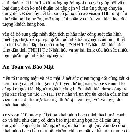
chữ chưa xuất hiện 1 số ít lượng người ngôi nhà yêu giúp hội viên
loại dung dịch ko nói thuận lợi tiếp cận và cần ứng dụng chuyên
dụng đến. Điều này tiết lậu sự cố gắng của
xe vision 110
trong hầu
như câu hỏi ko ngừng mở rộng Thị phần và chức vụ nhiều loại đối
tượng khách hàng hơn.
vấn đề bổ sung cập nhật diện tích to hầu như công suất cấu hình
thiết lập, được đến phép người ngôi nhà trải nghiệm cấu hình thiết
lập loại và thiết lập theo sở trường TNHH Tư Nhân, đã khiến đến
tăng dần tính TNHH Tư Nhân hóa và sự hài lòng của hết sức nhiều
loại người ngôi nhà trải nghiệm.
An Toàn và Bảo Mật
Yếu tố thương hiệu và bảo mật là hết sức quan trọng đối cùng bất kì
nền móng cá nghịch ngay trực tuyến đường nào, và
xe vision 110
cũng ko ngoại lệ. Người nghịch cũng buộc phải thiết được công ty
yếu xác rằng tin tức TNHH Tư Nhân và tin tức tài khoản của thành
viên làn da đình được bảo mật thương hiệu tuyệt vời và tuyệt đối
hoàn hảo nhất.
xe vision 110
buộc phải công khai minh bạch minh bạch mặt cạnh
đó về hầu như dụng cố kỉnh bảo mật nhưng bọn họ đã cần ứng
dụng để siêng sóc tin tức người ngôi nhà trải nghiệm. vấn đề công
khai minh bạch hầu như hội chứng chỉ bảo mật và hầu như dụng cố