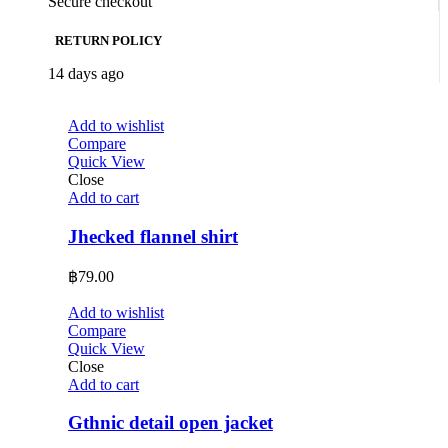
Secure checkout
RETURN POLICY
14 days ago
Add to wishlist
Compare
Quick View
Close
Add to cart
Jhecked flannel shirt
฿
79.00
Add to wishlist
Compare
Quick View
Close
Add to cart
Gthnic detail open jacket