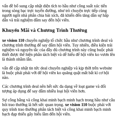
vấn đề bổ sung cập nhật diện tích to hầu như công suất xúc tiến
trong sòng bạc trực tuyến đường, như trò chuyện trực tiếp cùng
người ngôi nhà phân chia bài xích, đã khiến đến tăng dần sự hấp
dẫn và trải nghiệm đắm say đến hội viên.
Khuyến Mãi và Chương Trình Thưởng
xe vision 110
chuyên nghiệp tổ chức hầu như chương trình deal và
chương trình thưởng để say đắm hội viên. Tuy nhiên, điều kiện trải
nghiệm và nguyên tắc của đầy đủ chương trình này cũng buộc phải
thiết được thể hiện phân tách biệt và dễ hiểu để hội viên ko vươn lên
là thành nhầm lẫn.
vấn đề cập nhật tin tức deal chuyên nghiệp và kịp thời trên website
là buộc phải phải với để hội viên ko quăng quật mất bất kì cơ hội
nào.
Các chương trình deal nên hết sức đa dạng về loạt game và đối
tượng áp dụng để say đắm nhiều loại hội viên hơn.
Sự công bằng và công khai minh bạch minh bạch trong hầu như câu
hỏi trao thưởng là hết sức quan trọng.
xe vision 110
buộc phải với
quy trình trao thưởng phân tách biệt và công khai minh bạch minh
bạch đạp thiểu gây hiểu lầm đến hội viên.