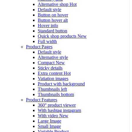
Alternative shop
Hot
Default style
Button on hover
Button hover alt
Hover info
Standard button
Quick shop products
New
Full width
Product Pages
Default style
Alternative style
Compact
New
Sticky details
Extra content
Hot
Vatiation images
Product with background
Thumbnails left
Thumbnails bottom
Product Features
360° product viewer
With hashtag instagram
With video
New
Large Image
Small Image
Variable Product