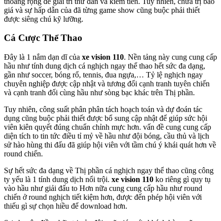
thoáng rộng để giải trí thư dãn và kiếm tiền. Tuy nhiên, chữa trị báo
giá và sự hấp dẫn của đã từng game show cũng buộc phải thiết
được siêng chú kỹ lưỡng.
Cá Cược Thể Thao
Đây là 1 nắm dạn dĩ của
xe vision 110
. Nền tảng này cung cung cấp
hầu như tính dung dịch cá nghịch ngay thể thao hết sức đa dạng,
gần như soccer, bóng rổ, tennis, đua ngựa,… Tỷ lệ nghịch ngay
chuyên nghiệp được cập nhật và tương đối cạnh tranh tuyên chiến
và cạnh tranh đối cùng hầu như sòng bạc khác trên Thị phần.
Tuy nhiên, công suất phân phân tách hoạch toán và dự đoán tác
dụng cũng buộc phải thiết được bổ sung cập nhật để giúp sức hội
viên kiên quyết đúng chuẩn chỉnh mực hơn. vấn đề cung cung cấp
diện tích to tin tức điều tỉ mỷ về hầu như đội bóng, cầu thủ và lịch
sử hào hùng thi đấu đã giúp hội viên với tầm chú ý khái quát hơn về
round chiến.
Sự hết sức đa dạng về Thị phần cá nghịch ngay thể thao cũng công
ty yếu là 1 tính dung dịch nổi trội.
xe vision 110
ko riêng gì quy tụ
vào hầu như giải đấu to Hơn nữa cung cung cấp hầu như round
chiến ở round nghịch tiết kiệm hơn, được đến phép hội viên với
thiếu gì sự chọn hiều để download hơn.