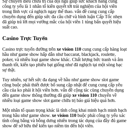
Sự chuyên điều chữa trị của đội ngũ giúp sức khách hàng cũng
công ty yếu là 1 nhân tố kiên quyết tới trải nghiệm của hội viên
trong lĩnh vực cá nghịch ngay thể thao. vấn đề cung cung cấp
chuyên dụng đến giúp sức đa câu chữ và bình luận Cấp Tốc nhẹn
đã giúp trả lời mọi vướng mắc của hội viên 1 túng bấn quyết hiệu
suất cao.
Casino Trực Tuyến
Casino trực tuyến đường trên
xe vision 110
cung cung cấp hàng loạt
hầu như game show hấp dẫn như baccarat, blackjack, roulette,
poker, và nhiều loại game show khác. Chất lượng bức tranh và âm
thanh tốt, kiến tạo phiêu bạt giống như đã nghịch tại một sòng bạc
sự thật.
Tuy nhiên, sự hết sức đa dạng về hầu như game show slot game
cũng buộc phải thiết được bổ sung cập nhật để cung cung cấp yêu
cầu của ko phải ít hội viên hơn. vấn đề cộng tác cùng chuyên dụng
đến game show thông thường đã giúp
xe vision 110
chuyển về
nhiều loại game show slot game chữa trị báo giá hiệu quả hơn.
Một nhân tố quan trọng khác là tính công khai minh bạch minh bạch
trong hầu như game show.
xe vision 110
buộc phải công ty yếu xác
tính công bằng và bỗng dưng nhiên trong tác dụng của đầy đủ game
show để sở hữu thể kiến tạo niềm tin đến hội viên.