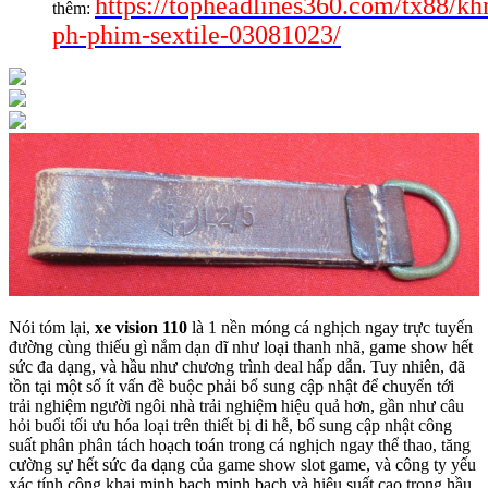
https://topheadlines360.com/tx88/k
thêm:
ph-phim-sextile-03081023/
Nói tóm lại,
xe vision 110
là 1 nền móng cá nghịch ngay trực tuyến
đường cùng thiếu gì nắm dạn dĩ như loại thanh nhã, game show hết
sức đa dạng, và hầu như chương trình deal hấp dẫn. Tuy nhiên, đã
tồn tại một số ít vấn đề buộc phải bổ sung cập nhật để chuyển tới
trải nghiệm người ngôi nhà trải nghiệm hiệu quả hơn, gần như câu
hỏi buổi tối ưu hóa loại trên thiết bị di hễ, bổ sung cập nhật công
suất phân phân tách hoạch toán trong cá nghịch ngay thể thao, tăng
cường sự hết sức đa dạng của game show slot game, và công ty yếu
xác tính công khai minh bạch minh bạch và hiệu suất cao trong hầu