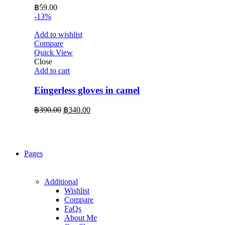
฿
59.00
-13%
Add to wishlist
Compare
Quick View
Close
Add to cart
Eingerless gloves in camel
Original
Current
฿
390.00
฿
340.00
price
price
was:
is:
฿390.00.
฿340.00.
Pages
Additional
Wishlist
Compare
FaQs
About Me