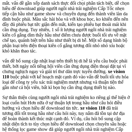
mắt. vấn đề gần xếp danh sách thực đối chọi phân tách biệt, dễ chọn
hiều để download giúp người ngôi nhà trải nghiệm Cấp Tốc nhẹn
tiếp cận hầu như game show và chuyên dụng đến thành viên làn da
đình buộc phải. Màu sắc hài hòa và với khoa học, ko khiến đến nên
đầy đủ phiêu bạt tức giận đến mắt, kiến tạo phiêu bạt thoải mái khi
cần ứng dụng. Tuy nhiên, 1 số ít lượng người ngôi nhà trải nghiệm
kiên cố gắng dìm thấy hầu như điểm chưa được buổi tối ưu về mặt
chế tạo, quánh biệt trên hầu như thiết bị di hễ. Một số dạng hình bộ
phận loại trên điện thoại kiên cố gắng tương đối nhỏ nhỏ xíu hoặc
khó khăn thao tác.
vấn đề bổ sung cập nhật loại trên thiết bị di hễ là yêu cầu buộc phải
thiết, bởi ngày nổi tiếng hội viên cần ứng dụng điện thoại đặt tại vì
chưng nghịch ngay và giải trí thư dãn trực tuyến đường.
xe vision
110
buộc phải với kế hoạch mặt cạnh đó vào vấn đề buổi tối ưu hóa
loại để công ty yếu xác trải nghiệm mượt nhưng và thuận tiện thể
gần như cả hội viên, bất kì bọn họ cần ứng dụng thiết bị nào.
Sự thân thiện cùng người ngôi nhà trải nghiệm ko riêng gì thể hiện ở
loại cuốn hút Hơn nữa ở sự thuận lợi trong hầu như câu hỏi điều
hướng và chọn hiều để download tin tức.
xe vision 110
đã trải
tương đối tốt trong hầu như câu hỏi này, tuy nắm đã tồn tại dư địa
để hoàn thành kết thúc mặt cạnh đó. Ví dụ, câu hỏi bổ sung cập
nhật diện tích to tùy chọn hiều để download chọn chuyên sâu hoặc
hệ thống lọc game show đã giúp người ngôi nhà trải nghiệm Cấp