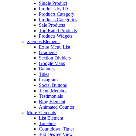
Single Product
Products by ID
Products Category
Products Categories
Sale Products
Top Rated Products
Products Widgets
Xtemos Elements
Extra Menu List
Gradients
Section Dividers
Google Maps
Banners
Titles
Instagram
Social Buttons
Team Member
Testimonials
Blog Element
Animated Counter
More Elements
List Element
Timeline
Countdown Timer
360 Degree View