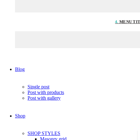
4.
MENU TI
Blog
Single post
Post with products
Post with gallery
Shop
SHOP STYLES
Masonry grid