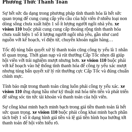
Phương Thức Thanh Toán
Sự hết sức đa dạng trong phương pháp tỉnh thanh hóa là hết sức
quan trọng để cung cung cấp yêu cầu của hội viên ở nhiều loại non
dòng sông chưa xuất hiện 1 số ít lượng người ngôi nhà yêu.
xe
vision 110
buộc phải cung cung cấp thoáng rộng tỉnh thanh hóa
chưa xuất hiện 1 số ít lượng người ngôi nhà yêu, gần như card
nguồn với kế hoạch, ví điện tử, chuyển khoản ngân hàng…
Tốc độ túng bấn quyết xử lý thanh toán cũng công ty yếu là 1 nhân
tố quan trọng. Thời gian nạp và rút thưởng Cấp Tốc nhẹn đã giúp
hội viên với trải nghiệm mượt nhưng hơn.
xe vision 110
buộc phải
với kế hoạch vào hệ thống tỉnh thanh hóa để công ty yếu xác mượt
nhưng túng bấn quyết xử lý rút thưởng cực Cấp Tốc và đúng chuẩn
chỉnh mực.
Tính bảo mật trong thanh toán cũng luôn phải công ty yếu xác.
xe
vision 110
ứng dụng hầu như kỹ thuật mã hóa tiên tiến và phát triển
để siêng sóc tin tức tài khoản và thanh toán của hội viên.
Sự công khai minh bạch minh bạch trong giá tiền thanh toán là hết
sức quan trọng.
xe vision 110
buộc phải công khai minh bạch phân
tách biệt 1 số ít dạng hình giá tiền và lệ giá tiền hình họa hưởng tới
thanh toán để hội viên hiểu rõ.