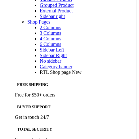
Grouped Product
External Product
Sidebar right
Shop Pages
2 Columns
3 Columns
4 Columns
6 Columns
Sidebar Left
Sidebar Right
No sidebar
Category banner
RTL Shop page
New
FREE SHIPPING
Free for $50+ orders
BUYER SUPPORT
Get in touch 24/7
TOTAL SECURITY