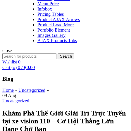
Menu Price
Infobox
Pricing Tables
Product AJAX Arrows
Product Load More
Portfolio Element
Images Gallery
AJAX Products Tabs
close
Search
Search
for:
Wishlist
0
Cart (
o
)
0
/
฿
0.00
Blog
Home
»
Uncategorized
»
09
Aug
Uncategorized
Khám Phá Thế Giới Giải Trí Trực Tuyến
tại xe vision 110 – Cơ Hội Thắng Lớn
Đang Chờ Bạn