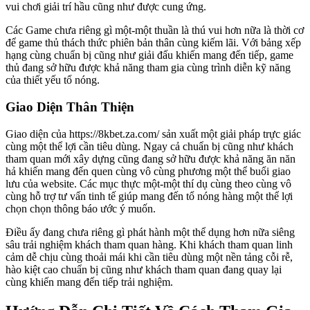
vui chơi giải trí hầu cũng như được cung ứng.
Các Game chưa riêng gì một-một thuần là thú vui hơn nữa là thời cơ
để game thủ thách thức phiên bản thân cùng kiếm lãi. Với bảng xếp
hạng cùng chuẩn bị cũng như giải đấu khiến mang đến tiếp, game
thủ đang sở hữu được khả năng tham gia cùng trình diễn kỹ năng
của thiết yếu tổ nóng.
Giao Diện Thân Thiện
Giao diện của https://8kbet.za.com/ sản xuất một giải pháp trực giác
cùng một thể lợi cần tiêu dùng. Ngay cả chuẩn bị cũng như khách
tham quan mới xây dựng cũng đang sở hữu được khả năng ăn năn
hả khiến mang đến quen cùng vô cùng phương một thể buổi giao
lưu của website. Các mục thực một-một thí dụ cùng theo cùng vô
cùng hỗ trợ tư vấn tinh tế giúp mang đến tổ nóng hàng một thể lợi
chọn chọn thông báo ước ý muốn.
Điều ấy đang chưa riêng gì phát hành một thể dụng hơn nữa siêng
sâu trải nghiệm khách tham quan hàng. Khi khách tham quan linh
cảm dễ chịu cùng thoải mái khi cần tiêu dùng một nền tảng cỗi rễ,
hào kiệt cao chuẩn bị cũng như khách tham quan đang quay lại
cùng khiến mang đến tiếp trải nghiệm.