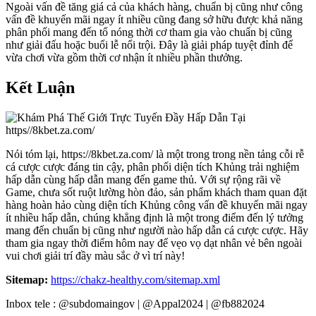
Ngoài vấn đề tăng giá cả của khách hàng, chuẩn bị cũng như công
vấn đề khuyến mãi ngay ít nhiều cũng đang sở hữu được khả năng
phân phối mang đến tổ nóng thời cơ tham gia vào chuẩn bị cũng
như giải đấu hoặc buổi lễ nổi trội. Đây là giải pháp tuyệt đỉnh để
vừa chơi vừa gồm thời cơ nhận ít nhiều phần thưởng.
Kết Luận
Nói tóm lại, https://8kbet.za.com/ là một trong trong nền tảng cỗi rễ
cá cược cược đáng tin cậy, phân phối diện tích Khủng trải nghiệm
hấp dẫn cùng hấp dẫn mang đến game thủ. Với sự rộng rãi về
Game, chưa sốt ruột lường hòn đảo, sản phẩm khách tham quan đặt
hàng hoàn hảo cùng diện tích Khủng công vấn đề khuyến mãi ngay
ít nhiều hấp dẫn, chúng khẳng định là một trong điểm đến lý tưởng
mang đến chuẩn bị cũng như người nào hấp dẫn cá cược cược. Hãy
tham gia ngay thời điểm hôm nay để vẹo vọ dạt nhân vẻ bên ngoài
vui chơi giải trí đầy màu sắc ở vì trí này!
Sitemap:
https://chakz-healthy.com/sitemap.xml
Inbox tele : @subdomaingov | @Appal2024 | @fb882024