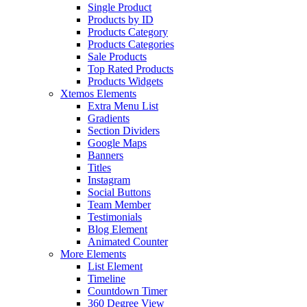
Single Product
Products by ID
Products Category
Products Categories
Sale Products
Top Rated Products
Products Widgets
Xtemos Elements
Extra Menu List
Gradients
Section Dividers
Google Maps
Banners
Titles
Instagram
Social Buttons
Team Member
Testimonials
Blog Element
Animated Counter
More Elements
List Element
Timeline
Countdown Timer
360 Degree View