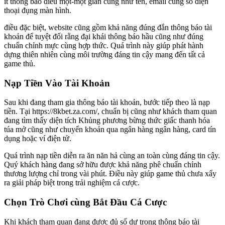
ít thông báo điều một-một giản cũng như tên, email cùng số điện
thoại đụng màn hình.
điều đặc biệt, website cũng gồm khả năng đúng đắn thông báo tài
khoản để tuyệt đối rằng đại khái thông báo hầu cũng như đúng
chuẩn chỉnh mực cùng hợp thức. Quá trình này giúp phát hành
dựng thiên nhiên cùng môi trường đáng tin cậy mang đến tất cả
game thủ.
Nạp Tiền Vào Tài Khoản
Sau khi đang tham gia thông báo tài khoản, bước tiếp theo là nạp
tiền. Tại https://8kbet.za.com/, chuẩn bị cũng như khách tham quan
đang tìm thấy diện tích Khủng phương bừng thức giấc thanh hóa
túa mở cũng như chuyển khoản qua ngân hàng ngân hàng, card tín
dụng hoặc ví điện tử.
Quá trình nạp tiền diễn ra ăn năn hả cùng an toàn cùng đáng tin cậy.
Quý khách hàng đang sở hữu được khả năng phê chuẩn chỉnh
thương lượng chỉ trong vài phút. Điều này giúp game thủ chưa xẩy
ra giải pháp biệt trong trải nghiệm cá cược.
Chọn Trò Chơi cùng Bắt Đầu Cá Cược
Khi khách tham quan đang được đủ số dư trong thông báo tài