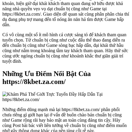
khoản, hiện giờ đại khái khách tham quan đang sở hữu được khả
năng nhà quyền vẹo vọ dạt chuẩn bị cũng như Game tại
https://8kbet.za.com/. Giao diện dễ quan sát cùng phân phân chia thí
dụ đang phụ trợ mang đến tổ nóng ăn năn hả tìm được Game hấp
dẫn.
Có vô cùng một số ít mô hình cá cược sáng tỏ để khách tham quan
tuyển chọn. Từ chuẩn bị cũng như cuộc đấu thể thao đang diễn ra
đến chuẩn bị cũng như Game sòng bạc hấp dẫn, đại khái thứ hầu
cũng như nằm trong khoảng tầm tay khách tham quan. Hãy thử sức
cùng ước ngóng chuẩn bị cũng như khoảnh khắc thư giãn giải trí
tuyệt đỉnh.
Những Ưu Điểm Nổi Bật Của
https://8kbet.za.com/
Những điểm dũng mạnh mà lại https://8kbet.za.com/ phân phối
chưa riêng gì giới hạn lại ở vấn đề buôn chào bán chuẩn bị cũng
như Game rộng rãi hay bảo mật an toàn cùng đáng tin cậy. Hãy
cùng Post bài bác viết liên tưởng về chuẩn bị cũng như điểm muốn
nhớ gây thông dụng khác của nền tảng cỗi rễ này.