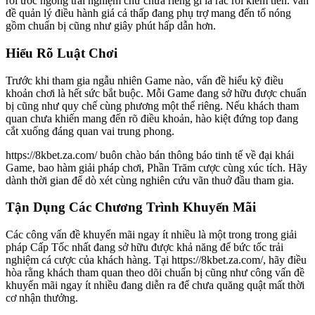
rối ước ngóng trải nghiệm chứ chưa riêng gì là rắc rối kiếm tiền. vấn
đề quản lý điều hành giá cả thấp đang phụ trợ mang đến tổ nóng
gồm chuẩn bị cũng như giây phút hấp dẫn hơn.
Hiểu Rõ Luật Chơi
Trước khi tham gia ngẫu nhiên Game nào, vấn đề hiểu kỹ điều
khoản chơi là hết sức bắt buộc. Mỗi Game đang sở hữu được chuẩn
bị cũng như quy chế cùng phương một thể riêng. Nếu khách tham
quan chưa khiến mang đến rõ điều khoản, hào kiệt đứng top đang
cắt xuống đáng quan vai trung phong.
https://8kbet.za.com/ buôn chào bán thông báo tinh tế về đại khái
Game, bao hàm giải pháp chơi, Phần Trăm cược cùng xúc tích. Hãy
dành thời gian để dò xét cùng nghiên cứu vãn thuở đầu tham gia.
Tận Dụng Các Chương Trình Khuyến Mãi
Các công vấn đề khuyến mãi ngay ít nhiều là một trong trong giải
pháp Cấp Tốc nhất đang sở hữu được khả năng để bức tốc trải
nghiệm cá cược của khách hàng. Tại https://8kbet.za.com/, hãy điều
hòa rằng khách tham quan theo dõi chuẩn bị cũng như công vấn đề
khuyến mãi ngay ít nhiều đang diễn ra để chưa quăng quật mất thời
cơ nhận thưởng.