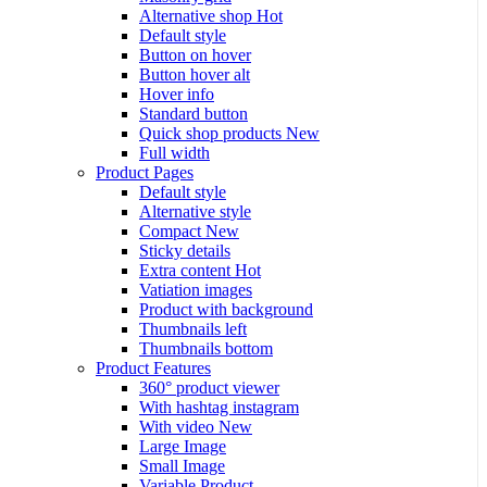
Alternative shop
Hot
Default style
Button on hover
Button hover alt
Hover info
Standard button
Quick shop products
New
Full width
Product Pages
Default style
Alternative style
Compact
New
Sticky details
Extra content
Hot
Vatiation images
Product with background
Thumbnails left
Thumbnails bottom
Product Features
360° product viewer
With hashtag instagram
With video
New
Large Image
Small Image
Variable Product