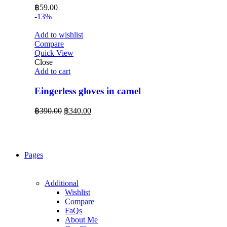
฿
59.00
-13%
Add to wishlist
Compare
Quick View
Close
Add to cart
Eingerless gloves in camel
Original
Current
฿
390.00
฿
340.00
price
price
was:
is:
฿390.00.
฿340.00.
Pages
Additional
Wishlist
Compare
FaQs
About Me