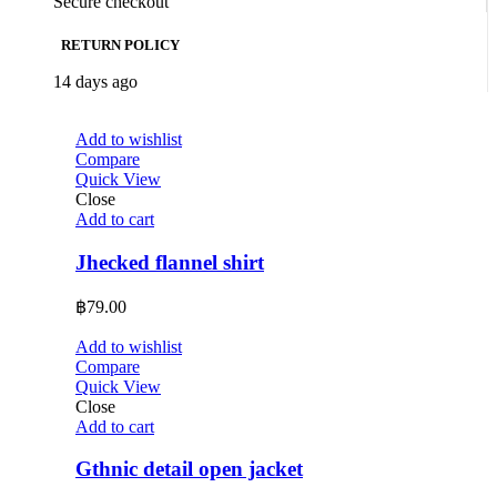
Secure checkout
RETURN POLICY
14 days ago
Add to wishlist
Compare
Quick View
Close
Add to cart
Jhecked flannel shirt
฿
79.00
Add to wishlist
Compare
Quick View
Close
Add to cart
Gthnic detail open jacket