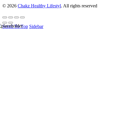
© 2026
Chakz Healthy Lifestyl
. All rights reserved
Scroll To Top
Sidebar
HELLO USER, JOIN
OUR
NEWSLETTER
BASEL &
CO.
Be the first to learn about our latest trends and get
exclusive offers.
Email address: