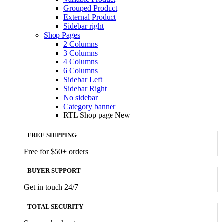
Grouped Product
External Product
Sidebar right
Shop Pages
2 Columns
3 Columns
4 Columns
6 Columns
Sidebar Left
Sidebar Right
No sidebar
Category banner
RTL Shop page
New
FREE SHIPPING
Free for $50+ orders
BUYER SUPPORT
Get in touch 24/7
TOTAL SECURITY