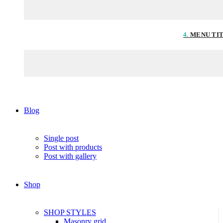
4.
MENU TI
Blog
Single post
Post with products
Post with gallery
Shop
SHOP STYLES
Masonry grid