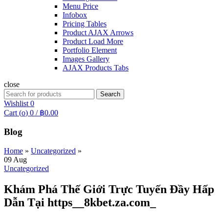
Menu Price
Infobox
Pricing Tables
Product AJAX Arrows
Product Load More
Portfolio Element
Images Gallery
AJAX Products Tabs
close
Search
Search
for:
Wishlist
0
Cart (
o
)
0
/
฿
0.00
Blog
Home
»
Uncategorized
»
09
Aug
Uncategorized
Khám Phá Thế Giới Trực Tuyến Đầy Hấp
Dẫn Tại https__8kbet.za.com_