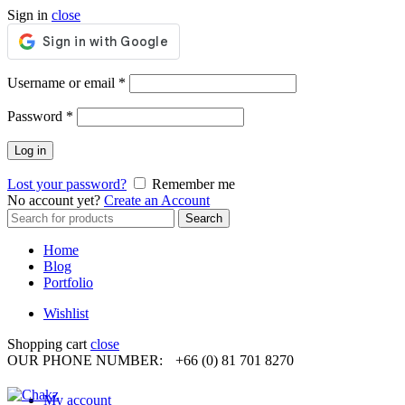
Sign in
close
Required
Username or email
*
Required
Password
*
Log in
Lost your password?
Remember me
No account yet?
Create an Account
Search
Search
for:
Home
Blog
Portfolio
Wishlist
Shopping cart
close
OUR PHONE NUMBER:
+66 (0) 81 701 8270
My account