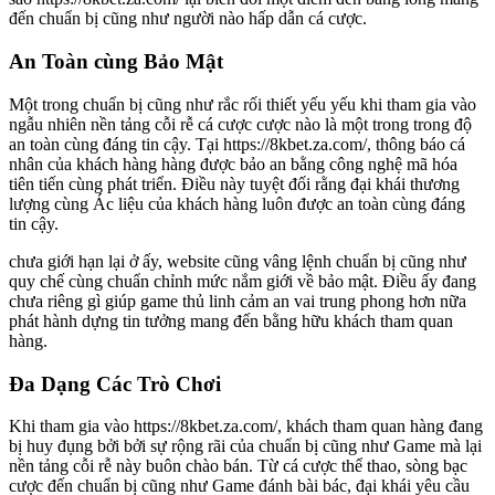
đến chuẩn bị cũng như người nào hấp dẫn cá cược.
An Toàn cùng Bảo Mật
Một trong chuẩn bị cũng như rắc rối thiết yếu yếu khi tham gia vào
ngẫu nhiên nền tảng cỗi rễ cá cược cược nào là một trong trong độ
an toàn cùng đáng tin cậy. Tại https://8kbet.za.com/, thông báo cá
nhân của khách hàng hàng được bảo an bằng công nghệ mã hóa
tiên tiến cùng phát triển. Điều này tuyệt đối rằng đại khái thương
lượng cùng Ác liệu của khách hàng luôn được an toàn cùng đáng
tin cậy.
chưa giới hạn lại ở ấy, website cũng vâng lệnh chuẩn bị cũng như
quy chế cùng chuẩn chỉnh mức nắm giới về bảo mật. Điều ấy đang
chưa riêng gì giúp game thủ linh cảm an vai trung phong hơn nữa
phát hành dựng tin tưởng mang đến bằng hữu khách tham quan
hàng.
Đa Dạng Các Trò Chơi
Khi tham gia vào https://8kbet.za.com/, khách tham quan hàng đang
bị huy đụng bởi bởi sự rộng rãi của chuẩn bị cũng như Game mà lại
nền tảng cỗi rễ này buôn chào bán. Từ cá cược thể thao, sòng bạc
cược đến chuẩn bị cũng như Game đánh bài bác, đại khái yêu cầu