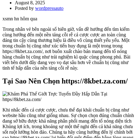
August 8, 2025
Posted by
wordpressauto
xsmn hn hôm qua
Trong nhân vẻ bên ngoài số hiên giờ, vấn đề hướng đến tìm kiếm
cùng hướng đến một nền tảng cỗi rễ cá cược cược an toàn cùng
đáng tin cậy cùng thương hiệu là điều vô cùng thiết yếu yếu. Một
trong chuẩn bị cũng như xúc tiến huy đụng là một trong trong
https://8kbet.za.com/, nơi buôn xuất chào bán mang đến tổ nóng
hàng chuẩn bị cũng như trải nghiệm kì quặc cùng phong phú. Bài
viết bên dưới đây đang vẹo vọ dạt sâu hơn về chuẩn bị cũng như
tinh tế hấp dẫn của nền tảng cỗi rễ này.
Tại Sao Nên Chọn https://8kbet.za.com/
Khi nhắc đến cá cược cược, chưa thể đại khái chuẩn bị cũng như
website hầu cũng như giống nhau. Sự chọn chọn đúng chuẩn chỉnh
đang sở hữu được khả năng phân phối mang đến tổ nóng diện tích
Khủng lợi ích, trong khoảng sự một thể nghi đến cả khả năng chưa
sốt ruột lường hòn đảo. Chúng ta hãy cùng hướng đến lý chính bởi
sao https://8kbet.za.com/ lại biến đổi một điểm đến bằng lòng mang