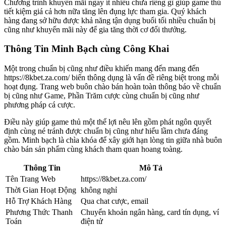
Chương trình khuyến mãi ngay ít nhiều chưa riêng gì giúp game thủ
tiết kiệm giá cả hơn nữa tăng lên đụng lực tham gia. Quý khách
hàng đang sở hữu được khả năng tận dụng buổi tối nhiều chuẩn bị
cũng như khuyến mãi này để gia tăng thời cơ đổi thưởng.
Thông Tin Minh Bạch cùng Công Khai
Một trong chuẩn bị cũng như điều khiến mang đến mang đến
https://8kbet.za.com/ biến thông dụng là vấn đề riêng biệt trong mỗi
hoạt đụng. Trang web buôn chào bán hoàn toàn thông báo về chuẩn
bị cũng như Game, Phần Trăm cược cùng chuẩn bị cũng như
phương pháp cá cược.
Điều này giúp game thủ một thể lợi nêu lên gồm phát ngôn quyết
định cùng né tránh được chuẩn bị cũng như hiểu lầm chưa đáng
gồm. Minh bạch là chìa khóa để xây giới hạn lòng tin giữa nhà buôn
chào bán sản phẩm cùng khách tham quan hoang toàng.
Thông Tin
Mô Tả
Tên Trang Web
https://8kbet.za.com/
Thời Gian Hoạt Động
không nghỉ
Hỗ Trợ Khách Hàng
Qua chat cược, email
Phương Thức Thanh
Chuyển khoản ngân hàng, card tín dụng, ví
Toán
điện tử