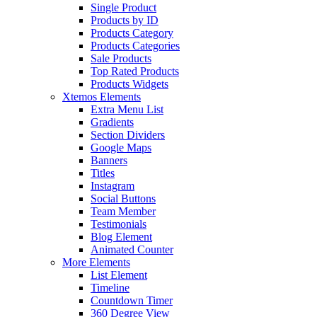
Single Product
Products by ID
Products Category
Products Categories
Sale Products
Top Rated Products
Products Widgets
Xtemos Elements
Extra Menu List
Gradients
Section Dividers
Google Maps
Banners
Titles
Instagram
Social Buttons
Team Member
Testimonials
Blog Element
Animated Counter
More Elements
List Element
Timeline
Countdown Timer
360 Degree View