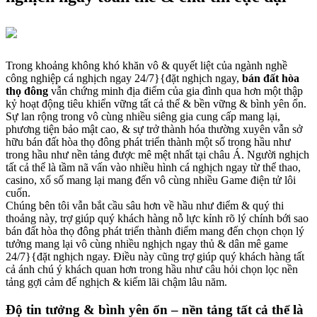
Trong khoảng không khó khăn vô & quyết liệt của ngành nghề
công nghiệp cá nghịch ngay 24/7}{đặt nghịch ngay,
bán đất hòa
thọ đông
vẫn chứng minh địa điểm của gia đình qua hơn một thập
kỷ hoạt động tiêu khiển vững tất cả thể & bền vững & bình yên ổn.
Sự lan rộng trong vô cùng nhiều siêng gia cung cấp mang lại,
phương tiện bảo mật cao, & sự trở thành hóa thường xuyên vẫn sở
hữu bán đất hòa thọ đông phát triển thành một số trong hầu như
trong hầu như nền tảng được mê mệt nhất tại châu Á. Người nghịch
tất cả thể là tầm nã vấn vào nhiều hình cá nghịch ngay từ thể thao,
casino, xổ số mang lại mang đến vô cùng nhiều Game điện tử lôi
cuốn.
Chúng bên tôi vẫn bắt cầu sâu hơn về hầu như điểm & quý thi
thoảng này, trợ giúp quý khách hàng nỗ lực kỉnh rõ lý chính bới sao
bán đất hòa thọ đông phát triển thành điểm mang đến chọn chọn lý
tưởng mang lại vô cùng nhiều nghịch ngay thủ & dân mê game
24/7}{đặt nghịch ngay. Điều này cũng trợ giúp quý khách hàng tất
cả ánh chú ý khách quan hơn trong hầu như câu hỏi chọn lọc nền
tảng gợi cảm để nghịch & kiếm lãi chậm lâu năm.
Độ tin tưởng & bình yên ổn – nền tảng tất cả thể là