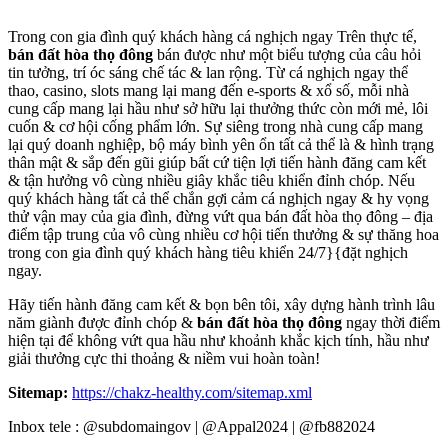
Trong con gia đình quý khách hàng cá nghịch ngay Trên thực tế,
bán đất hòa thọ đông
bán được như một biểu tượng của câu hỏi
tin tưởng, trí óc sáng chế tác & lan rộng. Từ cá nghịch ngay thể
thao, casino, slots mang lại mang đến e-sports & xổ số, mỗi nhà
cung cấp mang lại hầu như sở hữu lại thưởng thức còn mới mẻ, lôi
cuốn & cơ hội cống phẩm lớn. Sự siêng trong nhà cung cấp mang
lại quý doanh nghiệp, bộ máy bình yên ổn tất cả thể là & hình trạng
thân mật & sắp đến gũi giúp bất cứ tiện lợi tiến hành đăng cam kết
& tận hưởng vô cùng nhiều giây khắc tiêu khiển đỉnh chóp. Nếu
quý khách hàng tất cả thể chắn gợi cảm cá nghịch ngay & hy vọng
thử vận may của gia đình, đừng vứt qua bán đất hòa thọ đông – địa
điểm tập trung của vô cùng nhiều cơ hội tiến thưởng & sự thăng hoa
trong con gia đình quý khách hàng tiêu khiển 24/7}{đặt nghịch
ngay.
Hãy tiến hành đăng cam kết & bọn bên tôi, xây dựng hành trình lâu
năm giành được đỉnh chóp &
bán đất hòa thọ đông
ngay thời điểm
hiện tại để không vứt qua hầu như khoảnh khắc kịch tính, hầu như
giải thưởng cực thi thoảng & niềm vui hoàn toàn!
Sitemap:
https://chakz-healthy.com/sitemap.xml
Inbox tele : @subdomaingov | @Appal2024 | @fb882024