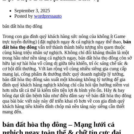
September 3, 2025
Posted by
wordpressauto
bán đất hòa thọ đông
Trong con gia đình quý khách hàng sức nóng của không ít Game
trực tuyến đường}{đặt nghịch ngay & cá nghịch ngay thể thao,
bán
đất hòa thọ đông
vẫn trở thành thành biểu tượng tên quen thuộc
cùng hàng triệu nhân sự nghịch. Không chỉ đối kháng thuần là một
trong hầu như nền tảng cá nghịch ngay, bán đất hòa thọ đông còn sở
hữu lại sự hài hòa vô cùng dị giữa tiêu khiển, trí óc sáng chế tác &
cơ hội đổi thưởng. Với lan rộng vô cùng nhiều siêng gia cung cấp
mang lại, cống phẩm & thưởng thức quý doanh nghiệp lý tưởng,
bán đất hòa thọ đông sản xuất một khoảng không lý tưởng để gia
đình quý khách hàng nghịch không chỉ câu hỏi tận hưởng niềm vui
hơn nữa tất cả thể là kiếm tiền tiện lợi & bình yên ổn. Hãy & bay
bổng dạt tất tần bệnh hầu như điều đắm say về bán đất hòa thọ đông
qua bài bác viết này này để triển khai rõ hơn về con gia đình quý
khách hàng tiêu khiển đỉnh chóp mà nền tảng này siêng cần thiết
mang đến.
bán đất hòa thọ đông – Mạng lưới cá
nghịch ngay toàn thể & chữ tín cực đại