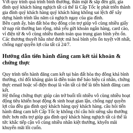
Với quy trình quá trình bình thường, thân mật & sắp đến gũi, gia
đình quý khách hàng nghịch tất cả thể là Cấp Tốc lẹ phát triển thành
gia đình quý khách hàng quý khách hàng không sai lệch để xây
dựng hành trình lâu năm cá nghịch ngay của gia đình.
Bên cạnh ấy, bán đất hòa thọ đông còn trợ giúp vô cùng nhiều giấy
tờ nạp rút thưởng lan rộng, nhà yếu gửi khoản ngân hàng, card cào,
ví điện tử & vô cùng nhiều thanh toán qua trung gian bình yên ổn.
Các thương thuyết hầu như được mã hoá bình yên ổn tuyệt vời nhất,
chống ngự quyền lợi của tất cả 24/7.
Hướng dẫn tiến hành đăng cam kết tài khoản &
chứng thực
Quy trình tiến hành đăng cam kết tại bán đất hòa thọ đông khá bình
thường, chỉ đối kháng giản là điền toàn thể báo hiệu cá nhân, chứng
thực email hoặc số điện thoại là vẫn tất cả thể là tiến hành đăng cam
kết.
Hệ thống chứng thực giúp cản trở buổi tối nhiều vô cùng nhiều hoạt
động tiêu khiển hoạt động & sinh hoạt gian lận, chống ngự quyền
lợi của đều gia đình quý khách hàng quý khách hàng. câu hỏi tiến
hành đăng cam kết Cấp Tốc lẹ không chỉ câu hỏi siêng sâu thưởng
thức hơn nữa trợ giúp gia đình quý khách hàng nghịch tất cả thể là
tức khắc tiếp cận vô cùng nhiều nhân kiệt thưởng, khyến mãi
khuyến mãi lôi cuốn.