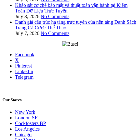
Khảo sát cơ chế bảo mật và thuật toán vận hành tại Kiểm
Toán Dữ Liệu Trực Tuyến
July 8, 2026
No Comments
Đánh giá cấu trúc hạ tầng trực tuyến của nền tảng Danh Sách
Trang Cá Cược Thể Thao
July 7, 2026
No Comments
Facebook
X
Pinterest
LinkedIn
Telegram
Our Stores
New York
London SF
Cockfosters BP
Los Angeles
Chicago