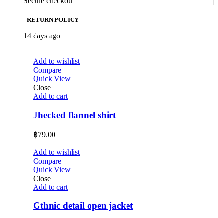
Secure checkout
RETURN POLICY
14 days ago
Add to wishlist
Compare
Quick View
Close
Add to cart
Jhecked flannel shirt
฿
79.00
Add to wishlist
Compare
Quick View
Close
Add to cart
Gthnic detail open jacket