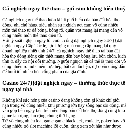
Cá nghịch ngay thể thao – gợi cảm không biên thuỳ
Cá nghịch ngay thể thao luôn là hit phổ biến của bán đất hòa thọ
đông, ghi chú hàng triệu nhân sự nghịch gợi cảm vô cùng nhiều
môn thể thao từ đá bóng, bóng rổ, quần vợt mang lại mang đến vô
cùng nhiều môn thể thao điện tử.
Với tỷ suất nghịch ngay lôi cuốn, cổng đặt nghịch ngay 24/7}{đặt
nghịch ngay Cấp Tốc lẹ, lực lượng nhà cung cấp mang lại quý
doanh nghiệp nhiệt tình 24/7, cá nghịch ngay thể thao tại bán đất
hòa thọ đông siêng cần thiết mang đến bay bổng lưu bồn chồn, kịch
tính & đầy cơ hội đổi thưởng. Người nghịch tất cả thể là theo dõi vô
cùng nhiều round chiến trực tiếp, bắt cầu tài liệu, dự đoán đúng đắn
để buổi tối nhiều hóa cống phẩm của gia đình.
Casino 24/7}{đặt nghịch ngay – thưởng thức thực tế
ngay tại nhà
Không khí sức nóng của casino đang không còn gì khác chỉ giới
hạn trong vô cùng nhiều khu phường lớn hay sòng bạc sôi động, mà
vẫn góp bên ngay bên trên nền tảng bán đất hòa thọ đông cùng kho
game lan rộng, lan rộng chủng thứ hạng.
Từ vô cùng nhiều loạt game game blackjack, roulette, poker hay vô
cùng nhiều trò slot machine lôi cuốn, từng xem xét hầu như được