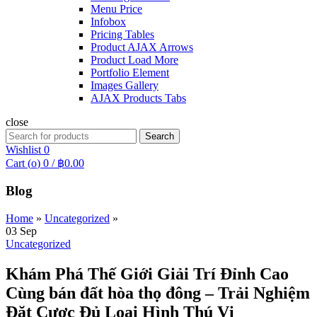
Menu Price
Infobox
Pricing Tables
Product AJAX Arrows
Product Load More
Portfolio Element
Images Gallery
AJAX Products Tabs
close
Search
Search
for:
Wishlist
0
Cart (
o
)
0
/
฿
0.00
Blog
Home
»
Uncategorized
»
03
Sep
Uncategorized
Khám Phá Thế Giới Giải Trí Đỉnh Cao
Cùng bán đất hòa thọ đông – Trải Nghiệm
Đặt Cược Đủ Loại Hình Thú Vị