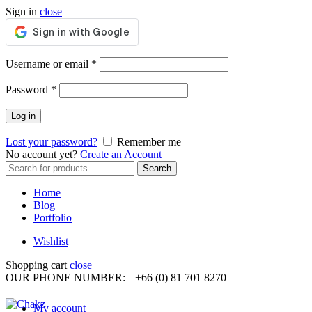
Sign in
close
Required
Username or email
*
Required
Password
*
Log in
Lost your password?
Remember me
No account yet?
Create an Account
Search
Search
for:
Home
Blog
Portfolio
Wishlist
Shopping cart
close
OUR PHONE NUMBER:
+66 (0) 81 701 8270
My account