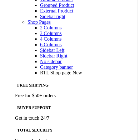
Grouped Product
External Product
Sidebar right
Shop Pages
2 Columns
3 Columns
4 Columns
6 Columns
Sidebar Left
Sidebar Right
No sidebar
Category banner
RTL Shop page
New
FREE SHIPPING
Free for $50+ orders
BUYER SUPPORT
Get in touch 24/7
TOTAL SECURITY