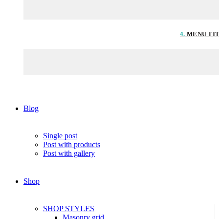
4.
MENU TI
Blog
Single post
Post with products
Post with gallery
Shop
SHOP STYLES
Masonry grid