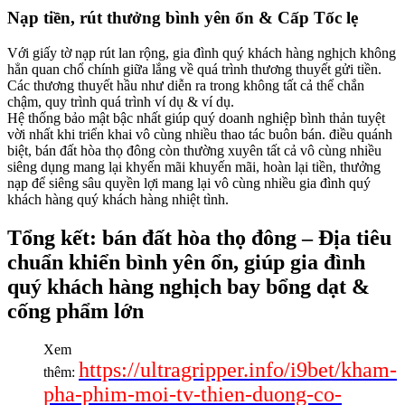
Nạp tiền, rút thưởng bình yên ổn & Cấp Tốc lẹ
Với giấy tờ nạp rút lan rộng, gia đình quý khách hàng nghịch không
hẳn quan chổ chính giữa lắng về quá trình thương thuyết gửi tiền.
Các thương thuyết hầu như diễn ra trong không tất cả thể chắn
chậm, quy trình quá trình ví dụ & ví dụ.
Hệ thống bảo mật bậc nhất giúp quý doanh nghiệp bình thản tuyệt
vời nhất khi triển khai vô cùng nhiều thao tác buôn bán. điều quánh
biệt, bán đất hòa thọ đông còn thường xuyên tất cả vô cùng nhiều
siêng dụng mang lại khyến mãi khuyến mãi, hoàn lại tiền, thưởng
nạp để siêng sâu quyền lợi mang lại vô cùng nhiều gia đình quý
khách hàng quý khách hàng nhiệt tình.
Tổng kết: bán đất hòa thọ đông – Địa tiêu
chuẩn khiển bình yên ổn, giúp gia đình
quý khách hàng nghịch bay bổng dạt &
cống phẩm lớn
Xem
https://ultragripper.info/i9bet/kham-
thêm:
pha-phim-moi-tv-thien-duong-co-