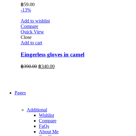
฿
59.00
-13%
Add to wishlist
Compare
Quick View
Close
Add to cart
Eingerless gloves in camel
Original
Current
฿
390.00
฿
340.00
price
price
was:
is:
฿390.00.
฿340.00.
Pages
Additional
Wishlist
Compare
FaQs
About Me