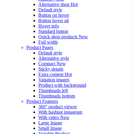
Alternative shop
Hot
Default style
Button on hover
Button hover alt
Hover info
Standard button
Quick shop products
New
Full width
Product Pages
Default style
Alternative style
Compact
New
Sticky details
Extra content
Hot
Vatiation images
Product with background
Thumbnails left
Thumbnails bottom
Product Features
360° product viewer
With hashtag instagram
With video
New
Large Image
Small Image
Variable Product