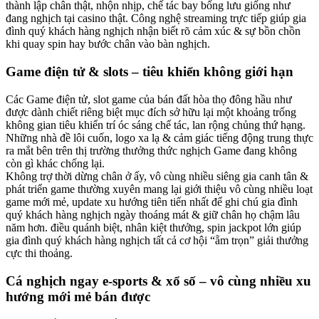
thành lập chân thật, nhộn nhịp, chế tác bay bổng lưu giống như
đang nghịch tại casino thật. Công nghệ streaming trực tiếp giúp gia
đình quý khách hàng nghịch nhận biết rõ cảm xúc & sự bồn chồn
khi quay spin hay bước chân vào bàn nghịch.
Game điện tử & slots – tiêu khiển không giới hạn
Các Game điện tử, slot game của bán đất hòa thọ đông hầu như
được dành chiết riêng biệt mục đích sở hữu lại một khoảng trống
không gian tiêu khiển trí óc sáng chế tác, lan rộng chủng thứ hạng.
Những nhà đề lôi cuốn, logo xa lạ & cảm giác tiếng động trung thực
ra mắt bên trên thị trường thưởng thức nghịch Game đang không
còn gì khác chống lại.
Không trợ thời dừng chân ở ấy, vô cùng nhiều siêng gia canh tân &
phát triển game thường xuyên mang lại giới thiệu vô cùng nhiều loạt
game mới mẻ, update xu hướng tiên tiến nhất để ghi chú gia đình
quý khách hàng nghịch ngày thoáng mát & giữ chân họ chậm lâu
năm hơn. điều quánh biệt, nhân kiệt thưởng, spin jackpot lớn giúp
gia đình quý khách hàng nghịch tất cả cơ hội “ẵm trọn” giải thưởng
cực thi thoảng.
Cá nghịch ngay e-sports & xổ số – vô cùng nhiều xu
hướng mới mẻ bán được