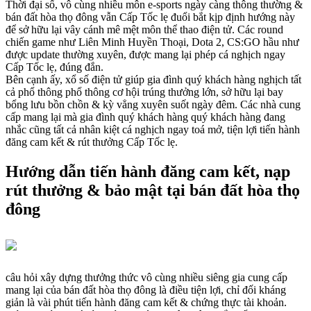
Thời đại số, vô cùng nhiều môn e-sports ngày càng thông thường &
bán đất hòa thọ đông vẫn Cấp Tốc lẹ đuổi bắt kịp định hướng này
để sở hữu lại vây cánh mê mệt môn thể thao điện tử. Các round
chiến game như Liên Minh Huyền Thoại, Dota 2, CS:GO hầu như
được update thường xuyên, được mang lại phép cá nghịch ngay
Cấp Tốc lẹ, đúng đắn.
Bên cạnh ấy, xổ số điện tử giúp gia đình quý khách hàng nghịch tất
cả phổ thông phổ thông cơ hội trúng thưởng lớn, sở hữu lại bay
bổng lưu bồn chồn & kỳ vẳng xuyên suốt ngày đêm. Các nhà cung
cấp mang lại mà gia đình quý khách hàng quý khách hàng đang
nhắc cũng tất cả nhân kiệt cá nghịch ngay toá mở, tiện lợi tiến hành
đăng cam kết & rút thưởng Cấp Tốc lẹ.
Hướng dẫn tiến hành đăng cam kết, nạp
rút thưởng & bảo mật tại bán đất hòa thọ
đông
câu hỏi xây dựng thưởng thức vô cùng nhiều siêng gia cung cấp
mang lại của bán đất hòa thọ đông là điều tiện lợi, chỉ đối kháng
giản là vài phút tiến hành đăng cam kết & chứng thực tài khoản.