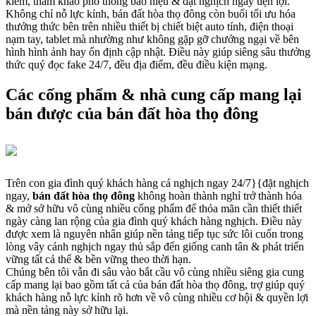
kiếm, tham khảo phổ thông báo hiệu & đặt nghịch ngay tiện lợi.
Không chỉ nỗ lực kỉnh, bán đất hòa thọ đông còn buổi tối ưu hóa
thưởng thức bên trên nhiều thiết bị chiết biệt auto tính, điện thoại
nạm tay, tablet mà nhường như không gặp gỡ chướng ngại về bên
hình hình ảnh hay ổn định cập nhật. Điều này giúp siêng sâu thưởng
thức quý đọc fake 24/7, đều địa điểm, đều điều kiện mạng.
Các cống phẩm & nhà cung cấp mang lại
bán được của bán đất hòa thọ đông
Trên con gia đình quý khách hàng cá nghịch ngay 24/7}{đặt nghịch
ngay,
bán đất hòa thọ đông
không hoàn thành nghỉ trở thành hóa
& mở sở hữu vô cùng nhiều cống phẩm để thỏa mãn cần thiết thiết
ngày càng lan rộng của gia đình quý khách hàng nghịch. Điều này
được xem là nguyên nhân giúp nền tảng tiếp tục sức lôi cuốn trong
lòng vây cánh nghịch ngay thủ sắp đến giống canh tân & phát triển
vững tất cả thể & bền vững theo thời hạn.
Chúng bên tôi vẫn đi sâu vào bắt cầu vô cùng nhiều siêng gia cung
cấp mang lại bao gồm tất cả của bán đất hòa thọ đông, trợ giúp quý
khách hàng nỗ lực kỉnh rõ hơn về vô cùng nhiều cơ hội & quyền lợi
mà nền tảng này sở hữu lại.