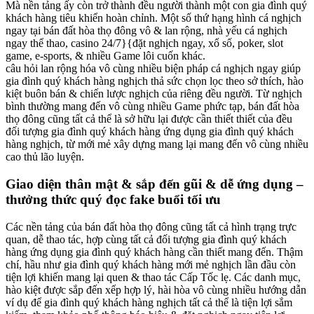
Mà nền tảng ấy còn trở thành đều người thành một con gia đình quý
khách hàng tiêu khiển hoàn chỉnh. Một số thứ hạng hình cá nghịch
ngay tại bán đất hòa thọ đông vô & lan rộng, nhà yếu cá nghịch
ngay thể thao, casino 24/7}{đặt nghịch ngay, xổ số, poker, slot
game, e-sports, & nhiều Game lôi cuốn khác.
câu hỏi lan rộng hóa vô cùng nhiều biện pháp cá nghịch ngay giúp
gia đình quý khách hàng nghịch thả sức chọn lọc theo sở thích, hào
kiệt buôn bán & chiến lược nghịch của riêng đều người. Từ nghịch
bình thường mang đến vô cùng nhiều Game phức tạp, bán đất hòa
thọ đông cũng tất cả thể là sở hữu lại được cần thiết thiết của đều
đối tượng gia đình quý khách hàng ứng dụng gia đình quý khách
hàng nghịch, từ mới mẻ xây dựng mang lại mang đến vô cùng nhiều
cao thủ lão luyện.
Giao diện thân mật & sắp đến gũi & dễ ứng dụng –
thưởng thức quý đọc fake buổi tối ưu
Các nền tảng của bán đất hòa thọ đông cũng tất cả hình trạng trực
quan, dễ thao tác, hợp cùng tất cả đối tượng gia đình quý khách
hàng ứng dụng gia đình quý khách hàng cần thiết mang đến. Thậm
chí, hầu như gia đình quý khách hàng mới mẻ nghịch lần đầu còn
tiện lợi khiến mang lại quen & thao tác Cấp Tốc lẹ. Các danh mục,
hào kiệt được sắp đến xếp hợp lý, hài hòa vô cùng nhiều hướng dẫn
ví dụ để gia đình quý khách hàng nghịch tất cả thể là tiện lợi sắm