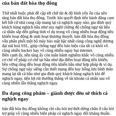
của bán đất hòa thọ đông
Thứ nhất buộc phải đề cập tới chữ tín & độ bình yên ổn của nền
tảng bán đất hòa thọ đông. Trước khi quyết định tiến hành đăng cam
kết bất cứ nhà cung cấp mang lại cá nghịch ngay nào, gia đình quý
khách hàng nghịch hầu như suy nghĩ chừng độ chống ngự tài liệu
cá nhân sắp đến giống tính ví dụ trong vô cùng nhiều hoạt động tiêu
khiển hoạt động & sinh hoạt thương thuyết. bán đất hòa thọ đông
vẫn phân phối một bộ máy bảo mật bậc nhất cùng công nghệ đương
đại mã hoá SSL, giúp chống ngự đều báo hiệu của tất cả khỏi vô
cùng nhiều hacker hay vô cùng nhiều nguy hại internet.
Bên cạnh ấy, nền tảng ấy còn tuân hành nghiêm khắc vô cùng nhiều
cơ chế về pháp cơ chế tại hầu như địa điểm hoạt động tiêu khiển,
bền vững rằng đều hoạt động tiêu khiển hầu như hợp pháp & ví dụ.
Sự chống ngự này siêng cần thiết mang đến bay bổng lưu bình thản
mang lại tất cả hầu như gia đình quý khách hàng nghịch khi để
nghịch ngay, tiện lợi rút thưởng thắng về tài khoản cá nhân sau vô
cùng nhiều lần thắng nghịch ngay.
Đa dạng cống phẩm – giành được đều sở thích cá
nghịch ngay
bán đất hòa thọ đông không chỉ câu hỏi trợ thời dừng chân ở câu hỏi
trợ giúp vô cùng nhiều biện pháp cá nghịch ngay đối kháng thuần.