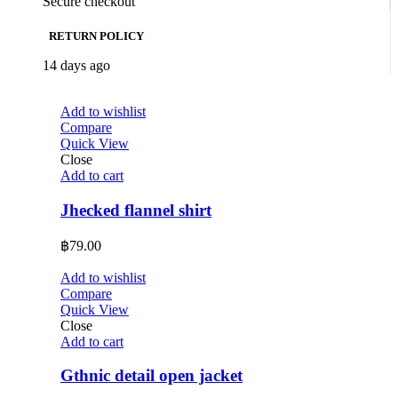
Secure checkout
RETURN POLICY
14 days ago
Add to wishlist
Compare
Quick View
Close
Add to cart
Jhecked flannel shirt
฿
79.00
Add to wishlist
Compare
Quick View
Close
Add to cart
Gthnic detail open jacket