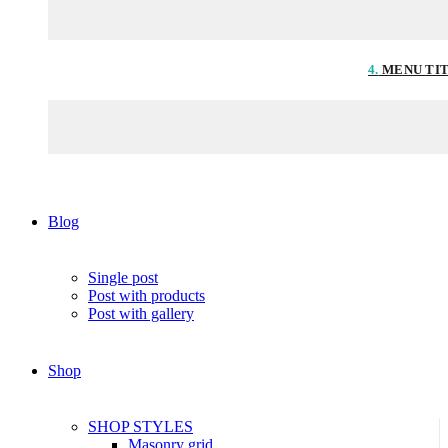
4.
MENU TI
Blog
Single post
Post with products
Post with gallery
Shop
SHOP STYLES
Masonry grid