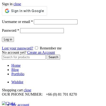
Sign in
close
Required
Username or email
*
Required
Password
*
Log in
Lost your password?
Remember me
No account yet?
Create an Account
Search
Search
for:
Home
Blog
Portfolio
Wishlist
Shopping cart
close
OUR PHONE NUMBER:
+66 (0) 81 701 8270
My account