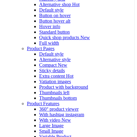
Alternative shop
Hot
Default style
Button on hover
Button hover alt
Hover info
Standard button
Quick shop products
New
Full width
Product Pages
Default style
Alternative style
Compact
New
Sticky details
Extra content
Hot
Vatiation images
Product with background
Thumbnails left
Thumbnails bottom
Product Features
360° product viewer
With hashtag instagram
With video
New
Large Image
Small Image
Variable Product