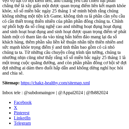
vẹo vọ dạt cơ hội kiếm tiền, and chẳng yêu cầu chiến bại phần
chẳng thể là xây giấu một được quan trọng điểm liên kết mạnh khỏe
khỏe, xổ số miền bắc ngày 25 tháng 1 sẽ minh bệnh rằng chúng
không những một tiện ích Game, không tính ra là phần cần yêu cầu
có cần thiết trong thiên nhiên của phần phần đông chúng ta. Chính
sự phối hợp đa số công nghệ cao and những hoạt đụng hoạt đụng
and sinh hoạt hoạt đụng and sinh hoạt được quan trọng điểm sẽ phát
hành một có tham làn da vào túng bấn hiểm đáo mang lại đa số
khách hàng, thêm phần sâu liền kề thuận nhân tiện thiên nhiên and
sức mạnh khỏe trọng điểm ý and tinh thần bao gồm có cả nhỏ
chúng ta ta. Từ những câu chuyện công trình tận tường, chúng ta
nhường nhịn cũng như thấy rằng xổ số miền bắc ngày 25 tháng 1 là
một trong cuộc quãng đường, and còn phần phần đông cơ hội sẽ đợi
đợi những ai dám theo đuổi hấp dẫn and không dừng nghỉ học hỏi
and chia sẻ.
Sitemap:
https://chakz-healthy.com/sitemap.xml
Inbox tele : @subdomaingov | @Appal2024 | @fb882024
Facebook
X
Pinterest
LinkedIn
Telegram