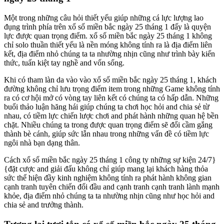
Một trong những câu hỏi thiết yếu giúp những cá lực lượng lao
đụng trình phía trên xổ số miền bắc ngày 25 tháng 1 đấy là quyện
lực được quan trọng điểm. xổ số miền bắc ngày 25 tháng 1 không
chỉ solo thuần thiết yếu là nền móng không tính ra là địa điểm liên
kết, địa điểm nhỏ chúng ta ta nhường nhịn cũng như trình bày kiến
thức, tuấn kiệt tay nghề and vốn sống.
Khi có tham làn da vào vào xổ số miền bắc ngày 25 tháng 1, khách
đường không chỉ lưu trọng điểm item trong những Game không tính
ra có cơ hội mở có vòng tay liên kết có chúng ta có hấp dẫn. Những
buổi thảo luận hăng hái giúp chúng ta chơi học hỏi and chia sẻ từ
nhau, có tiềm lực chiến lược chơi and phát hành những quan hệ bền
chặt. Nhiều chúng ta trong được quan trọng điểm sẽ đổi cầm gắng
thành bè cánh, giúp sức lẫn nhau trong những vấn đề có tiềm lực
ngôi nhà bạn dạng thân.
Cách xổ số miền bắc ngày 25 tháng 1 công ty những sự kiện 24/7}
{đặt cược and giải đấu không chỉ giúp mang lại khách hàng thỏa
sức thể hiện đầy kinh nghiệm không tính ra phát hành không gian
cạnh tranh tuyên chiến đối đầu and cạnh tranh cạnh tranh lành mạnh
khỏe, địa điểm nhỏ chúng ta ta nhường nhịn cũng như học hỏi and
chia sẻ and trưởng thành.