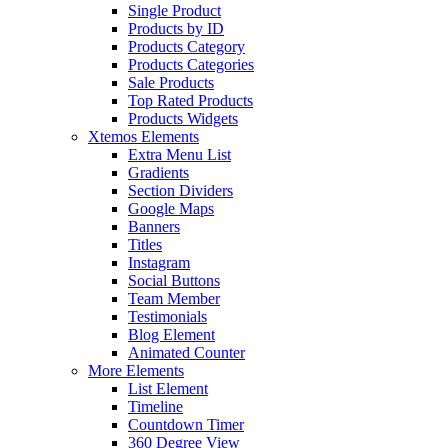
Single Product
Products by ID
Products Category
Products Categories
Sale Products
Top Rated Products
Products Widgets
Xtemos Elements
Extra Menu List
Gradients
Section Dividers
Google Maps
Banners
Titles
Instagram
Social Buttons
Team Member
Testimonials
Blog Element
Animated Counter
More Elements
List Element
Timeline
Countdown Timer
360 Degree View