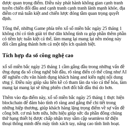
được quan trọng điểm. Điều này phát hành không gian cạnh tranh
tuyên chiến đối đầu and cạnh tranh cạnh tranh lành mạnh khỏe, địa
điểm cơ mà tuấn kiệt and chiến lược đóng tầm quan trọng quyết
định.
Tổng thể, những Game phía trên xổ số miền bắc ngày 25 tháng 1
không chỉ có tính giải trí thư dãn không tính ra góp phần thêm phần
có tiềm lực tuấn kiệt cá thể, làm mang lại mang lại nền móng này
đổi cầm gắng thành hơn cả một tiện ích quánh biệt.
Tích hợp đa số công nghệ cao
xổ số miền bắc ngày 25 tháng 1 cầm gắng đầu trong những vấn đề
ứng dụng đa số công nghệ bắt đầu, rõ ràng điển có thể cũng như AI
để nghiên cứu vãn hành đụng khách hàng and kiến nghị nội dung
ưng ý. Điều này giúp sâu liền kề có tham làn da vào cá thể hóa, làm
mang lại mang lại sẽ từng phiên chơi đổi bắt đầu thú do hơn.
Thêm vào địa điểm này, xổ số miền bắc ngày 25 tháng 1 thực hiện
blockchain để đảm bảo tính rõ ràng and gắng thể chi tiết trong
những hiệp thương, giúp khách hàng lặng trọng điểm về sự vấn đề
công bởi. cơ mà hơn nữa, hữu hiệu giúp sức đa phần đông chủng
thứ hạng thiết bị được chấp nhận truy sắm cập seamless từ điện
thoại thông minh đến máy tính xách tay, nâng cao tính linh hoạt.