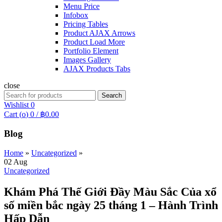
Menu Price
Infobox
Pricing Tables
Product AJAX Arrows
Product Load More
Portfolio Element
Images Gallery
AJAX Products Tabs
close
Search
Search
for:
Wishlist
0
Cart (
o
)
0
/
฿
0.00
Blog
Home
»
Uncategorized
»
02
Aug
Uncategorized
Khám Phá Thế Giới Đầy Màu Sắc Của xổ
số miền bắc ngày 25 tháng 1 – Hành Trình
Hấp Dẫn