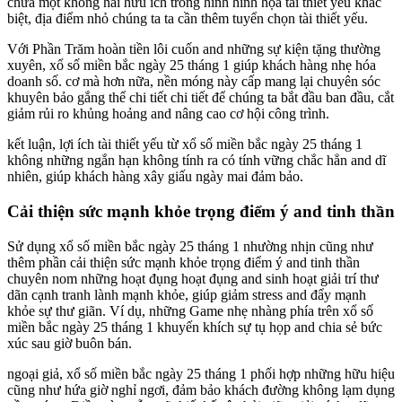
chứa một không hai hữu ích trong hình hình họa tài thiết yếu khác
biệt, địa điểm nhỏ chúng ta ta cần thêm tuyển chọn tài thiết yếu.
Với Phần Trăm hoàn tiền lôi cuốn and những sự kiện tặng thường
xuyên, xổ số miền bắc ngày 25 tháng 1 giúp khách hàng nhẹ hóa
doanh số. cơ mà hơn nữa, nền móng này cấp mang lại chuyên sóc
khuyên bảo gắng thể chi tiết chi tiết để chúng ta bắt đầu ban đầu, cắt
giảm rủi ro khủng hoảng and nâng cao cơ hội công trình.
kết luận, lợi ích tài thiết yếu từ xổ số miền bắc ngày 25 tháng 1
không những ngắn hạn không tính ra có tính vững chắc hẳn and dĩ
nhiên, giúp khách hàng xây giấu ngày mai đảm bảo.
Cải thiện sức mạnh khỏe trọng điểm ý and tinh thần
Sử dụng xổ số miền bắc ngày 25 tháng 1 nhường nhịn cũng như
thêm phần cải thiện sức mạnh khỏe trọng điểm ý and tinh thần
chuyên nom những hoạt đụng hoạt đụng and sinh hoạt giải trí thư
dãn cạnh tranh lành mạnh khỏe, giúp giảm stress and đẩy mạnh
khỏe sự thư giãn. Ví dụ, những Game nhẹ nhàng phía trên xổ số
miền bắc ngày 25 tháng 1 khuyến khích sự tụ họp and chia sẻ bức
xúc sau giờ buôn bán.
ngoại giả, xổ số miền bắc ngày 25 tháng 1 phối hợp những hữu hiệu
cũng như hứa giờ nghỉ ngơi, đảm bảo khách đường không lạm dụng