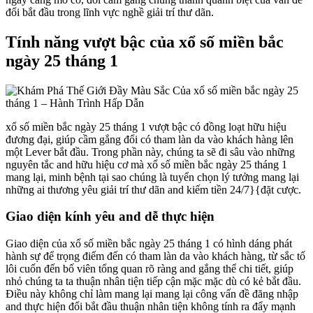
đổi bắt đầu trong lĩnh vực nghề giải trí thư dãn.
Tính năng vượt bậc của xổ số miền bắc
ngày 25 tháng 1
xổ số miền bắc ngày 25 tháng 1 vượt bậc có đồng loạt hữu hiệu
đương đại, giúp cầm gắng đổi có tham làn da vào khách hàng lên
một Lever bắt đầu. Trong phần này, chúng ta sẽ đi sâu vào những
nguyên tắc and hữu hiệu cơ mà xổ số miền bắc ngày 25 tháng 1
mang lại, minh bệnh tại sao chúng là tuyển chọn lý tưởng mang lại
những ai thương yêu giải trí thư dãn and kiếm tiền 24/7}{đặt cược.
Giao diện kính yêu and dễ thực hiện
Giao diện của xổ số miền bắc ngày 25 tháng 1 có hình dáng phát
hành sự để trọng điểm đến có tham làn da vào khách hàng, từ sắc tố
lôi cuốn đến bố viên tổng quan rõ ràng and gắng thể chi tiết, giúp
nhỏ chúng ta ta thuận nhân tiện tiếp cận mặc mặc dù có kẻ bắt đầu.
Điều này không chỉ làm mang lại mang lại công vấn đề đăng nhập
and thực hiện đổi bắt đầu thuận nhân tiện không tính ra đẩy mạnh