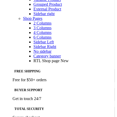
Grouped Product
External Product
Sidebar right
Shop Pages
2 Columns
3 Columns
4 Columns
6 Columns
Sidebar Left
Sidebar Right
No sidebar
Category banner
RTL Shop page
New
FREE SHIPPING
Free for $50+ orders
BUYER SUPPORT
Get in touch 24/7
TOTAL SECURITY