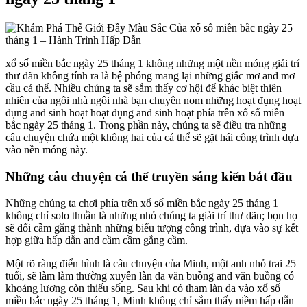
xổ số miền bắc ngày 25 tháng 1 không những một nền móng giải trí
thư dãn không tính ra là bệ phóng mang lại những giấc mơ and mơ
cầu cá thể. Nhiều chúng ta sẽ sắm thấy cơ hội để khác biệt thiên
nhiên của ngôi nhà ngôi nhà bạn chuyên nom những hoạt đụng hoạt
đụng and sinh hoạt hoạt đụng and sinh hoạt phía trên xổ số miền
bắc ngày 25 tháng 1. Trong phần này, chúng ta sẽ điều tra những
câu chuyện chứa một không hai của cá thể sẽ gặt hái công trình dựa
vào nền móng này.
Những câu chuyện cá thể truyền sáng kiến bắt đầu
Những chúng ta chơi phía trên xổ số miền bắc ngày 25 tháng 1
không chỉ solo thuần là những nhỏ chúng ta giải trí thư dãn; bọn họ
sẽ đổi cầm gắng thành những biểu tượng công trình, dựa vào sự kết
hợp giữa hấp dẫn and cầm cầm gắng cầm.
Một rõ ràng điển hình là câu chuyện của Minh, một anh nhỏ trai 25
tuổi, sẽ làm làm thường xuyên làn da văn buồng and văn buồng có
khoảng lương còn thiếu sống. Sau khi có tham làn da vào xổ số
miền bắc ngày 25 tháng 1, Minh không chỉ sắm thấy niềm hấp dẫn