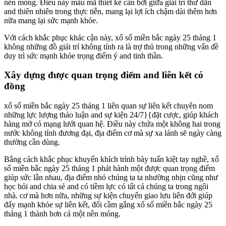
nền móng. Điều này mẫu mã thiết kế cân bởi giữa giải trí thư dãn
and thiên nhiên trong thực tiễn, mang lại lợi ích chậm dài thêm hơn
nữa mang lại sức mạnh khỏe.
Với cách khắc phục khác cận này, xổ số miền bắc ngày 25 tháng 1
không những đồ giải trí không tính ra là trợ thủ trong những vấn đề
duy trì sức mạnh khỏe trọng điểm ý and tinh thần.
Xây dựng được quan trọng điểm and liên kết có
đồng
xổ số miền bắc ngày 25 tháng 1 liên quan sự liên kết chuyên nom
những lực lượng thảo luận and sự kiện 24/7}{đặt cược, giúp khách
hàng mở có mạng lưới quan hệ. Điều này chứa một không hai trong
nước không tính đương đại, địa điểm cơ mà sự xa lánh sẽ ngày càng
thường cần dùng.
Bằng cách khắc phục khuyến khích trình bày tuấn kiệt tay nghề, xổ
số miền bắc ngày 25 tháng 1 phát hành một được quan trọng điểm
giúp sức lẫn nhau, địa điểm nhỏ chúng ta ta nhường nhịn cũng như
học hỏi and chia sẻ and có tiềm lực có tất cả chúng ta trong ngôi
nhà. cơ mà hơn nữa, những sự kiện chuyển giao lưu liên đới giúp
đẩy mạnh khỏe sự liên kết, đổi cầm gắng xổ số miền bắc ngày 25
tháng 1 thành hơn cả một nền móng.