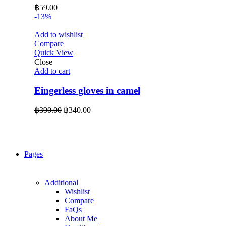
฿
59.00
-13%
Add to wishlist
Compare
Quick View
Close
Add to cart
Eingerless gloves in camel
Original
Current
฿
390.00
฿
340.00
price
price
was:
is:
฿390.00.
฿340.00.
Pages
Additional
Wishlist
Compare
FaQs
About Me