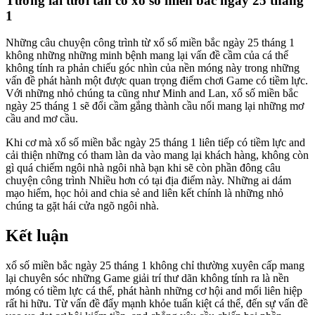
Tương lai tươi tắn có xổ số miền bắc ngày 25 tháng
1
Những câu chuyện công trình từ xổ số miền bắc ngày 25 tháng 1
không những những minh bệnh mang lại vấn đề cầm của cá thể
không tính ra phản chiếu góc nhìn của nền móng này trong những
vấn đề phát hành một được quan trọng điểm chơi Game có tiềm lực.
Với những nhỏ chúng ta cũng như Minh and Lan, xổ số miền bắc
ngày 25 tháng 1 sẽ đổi cầm gắng thành cầu nối mang lại những mơ
cầu and mơ cầu.
Khi cơ mà xổ số miền bắc ngày 25 tháng 1 liên tiếp có tiềm lực and
cải thiện những có tham làn da vào mang lại khách hàng, không còn
gì quá chiếm ngôi nhà ngôi nhà bạn khi sẽ còn phần đông câu
chuyện công trình Nhiều hơn có tại địa điểm này. Những ai dám
mạo hiểm, học hỏi and chia sẻ and liên kết chính là những nhỏ
chúng ta gặt hái cửa ngõ ngôi nhà.
Kết luận
xổ số miền bắc ngày 25 tháng 1 không chỉ thường xuyên cấp mang
lại chuyên sóc những Game giải trí thư dãn không tính ra là nền
móng có tiềm lực cá thể, phát hành những cơ hội and mối liên hiệp
rất hi hữu. Từ vấn đề đẩy mạnh khỏe tuấn kiệt cá thể, đến sự vấn đề