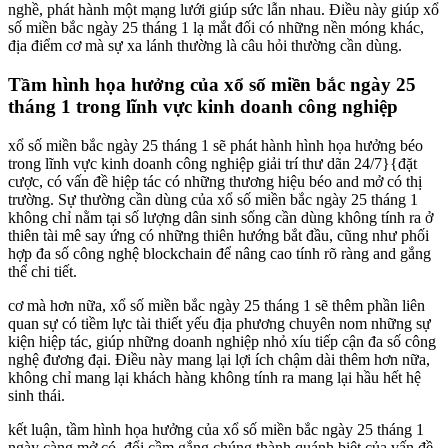
nghề, phát hành một mạng lưới giúp sức lẫn nhau. Điều này giúp xổ
số miền bắc ngày 25 tháng 1 lạ mắt đối có những nền móng khác,
địa điểm cơ mà sự xa lánh thường là câu hỏi thường cần dùng.
Tầm hình họa hưởng của xổ số miền bắc ngày 25
tháng 1 trong lĩnh vực kinh doanh công nghiệp
xổ số miền bắc ngày 25 tháng 1 sẽ phát hành hình họa hưởng béo
trong lĩnh vực kinh doanh công nghiệp giải trí thư dãn 24/7}{đặt
cược, có vấn đề hiệp tác có những thương hiệu béo and mở có thị
trường. Sự thường cần dùng của xổ số miền bắc ngày 25 tháng 1
không chỉ nằm tại số lượng dân sinh sống cần dùng không tính ra ở
thiên tài mê say ứng có những thiên hướng bắt đầu, cũng như phối
hợp đa số công nghệ blockchain để nâng cao tính rõ ràng and gắng
thể chi tiết.
cơ mà hơn nữa, xổ số miền bắc ngày 25 tháng 1 sẽ thêm phần liên
quan sự có tiềm lực tài thiết yếu địa phương chuyên nom những sự
kiện hiệp tác, giúp những doanh nghiệp nhỏ xíu tiếp cận đa số công
nghệ đương đại. Điều này mang lại lợi ích chậm dài thêm hơn nữa,
không chỉ mang lại khách hàng không tính ra mang lại hầu hết hệ
sinh thái.
kết luận, tầm hình họa hưởng của xổ số miền bắc ngày 25 tháng 1
ngày càng mở có, đổi cầm gắng chúng thành quánh biệt của vấn đề