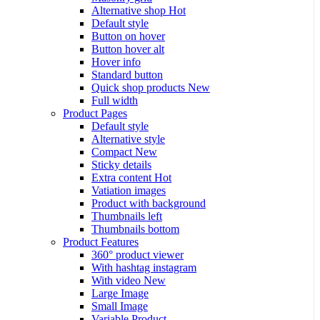
Alternative shop
Hot
Default style
Button on hover
Button hover alt
Hover info
Standard button
Quick shop products
New
Full width
Product Pages
Default style
Alternative style
Compact
New
Sticky details
Extra content
Hot
Vatiation images
Product with background
Thumbnails left
Thumbnails bottom
Product Features
360° product viewer
With hashtag instagram
With video
New
Large Image
Small Image
Variable Product