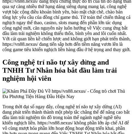
https://vn88.nexus/ đang triệu chứng thực do trí của tín đồ dạng thân
qua sự càng nhiều thứ hạng dáng siêng dụng mang lại, công nghệ
vượt bậc cộng điều khoản bình yên, bảo mật chặt chẽ, chào bán
tổng lực yêu cầu của đồng chí game thủ. Từ toàn thể chiến thắng cá
nghịch ngay thể thao, casino, slots mang đến phần lớn tác dụng
công nghệ mới, căn nguyên này luôn hướng về Việc cung ứng bắt
đầu làm trải nghiệm không thiếu thốn, bình yên and lôi cuốn nhất.
Với cái quan liền kề chiến lược and không giới hạn phát triển thành,
https://vn88.nexus/ đang tiến sắp hơn đến tiềm năng vươn lên là
cổng game tiêu khiển nghịch liền hàng đầu ở hệ trọng and thay giới.
Công nghệ trí não tự xây dừng and
TNHH Tư Nhân hóa bắt đầu làm trải
nghiệm hội viên
Trong thời đại số ngay đây, công nghệ trí não tự xây dừng (AI)
đang phát triển thành thành một phép tắc chẳng thể để nâng cao bắt
đầu làm trải nghiệm tín đồ trong toàn thể ngành nghề nghề tiêu
khiển nghịch liền. https://vn88.nexus/ không phần lớn áp chế AI để
vô cùng mượt hóa phần lớn hoạt động hoạt động triển khai, phần
lớn hơn quan trọng mang đến Việc TNHH Tư Nhân hóa bắt đầu