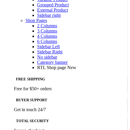
Grouped Product
External Product
Sidebar right
Shop Pages
2 Columns
3 Columns
4 Columns
6 Columns
Sidebar Left
Sidebar Right
No sidebar
Category banner
RTL Shop page
New
FREE SHIPPING
Free for $50+ orders
BUYER SUPPORT
Get in touch 24/7
TOTAL SECURITY