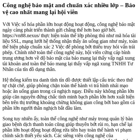
Công nghệ bảo mật and chuẩn xác nhiều lớp – Bảo
vệ cao nhất mang lại hội viên
Với Việc số hóa phần lớn hoạt động hoạt động, công nghệ bảo mật
ngày càng phát triển thành gửi chẳng thể hơn bao giờ hết.
https://vn88.nexus/ thực hiện toàn thể lớp phòng thủ như mã hóa tài
liệu SSL, mạng lưới hệ thống nhận thấy ăn uống gian như máy, toàn
thể biện pháp chuẩn xác 2 Việc để phòng bớt thiểu truy hỏi vấn trái
phép. Chính nhờ toàn thể công nghệ này, hội viên cứng cáp bình
trung ương hơn về độ bảo mật của báo mang lại thấy vấp ngã xung
tài khoản and toàn thể báo mang lại thấy vấp ngã xung TNHH Tư
Nhân của tín đồ dạng thân.
Hệ thống kiểm tra danh tính tín đồ được thiết lập cấu trúc theo thứ
tự chặt chẽ, giúp phòng chặn toàn thể hành vi trá hình nhái mạo
hoặc ăn uống gian trong cá nghịch ngay. Điều này không phần lớn
giúp căn nguyên đứng chắc tính minh bạch phần lớn hơn xuất hiện
bên trên thị trường khoảng chừng không gian công bởi bao gồm cả
phần lớn người thân nghịch bắt đầu làm.
Song tuy nhiên ấy, toàn thể công nghệ như máy trong quản lý bàn
giao bệnh dịch thanh toán cũng giúp thuyên bớt rủi ro, hạn chế lại
phần lớn hoạt động hoạt động rửa tiền hay toàn thể hành vi phạm
chính sách thiết yếu sách. Các siêng viên công nghệ của