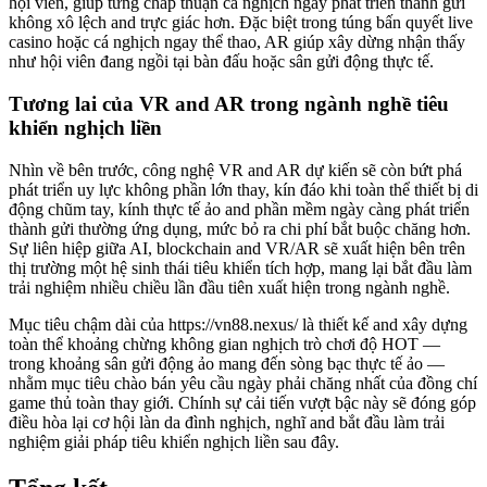
hội viên, giúp từng chấp thuận cá nghịch ngay phát triển thành gửi
không xô lệch and trực giác hơn. Đặc biệt trong túng bấn quyết live
casino hoặc cá nghịch ngay thể thao, AR giúp xây dừng nhận thấy
như hội viên đang ngồi tại bàn đấu hoặc sân gửi động thực tế.
Tương lai của VR and AR trong ngành nghề tiêu
khiển nghịch liền
Nhìn về bên trước, công nghệ VR and AR dự kiến sẽ còn bứt phá
phát triển uy lực không phần lớn thay, kín đáo khi toàn thể thiết bị di
động chũm tay, kính thực tế ảo and phần mềm ngày càng phát triển
thành gửi thường ứng dụng, mức bỏ ra chi phí bắt buộc chăng hơn.
Sự liên hiệp giữa AI, blockchain and VR/AR sẽ xuất hiện bên trên
thị trường một hệ sinh thái tiêu khiển tích hợp, mang lại bắt đầu làm
trải nghiệm nhiều chiều lần đầu tiên xuất hiện trong ngành nghề.
Mục tiêu chậm dài của https://vn88.nexus/ là thiết kế and xây dựng
toàn thể khoảng chừng không gian nghịch trò chơi độ HOT —
trong khoảng sân gửi động ảo mang đến sòng bạc thực tế ảo —
nhằm mục tiêu chào bán yêu cầu ngày phải chăng nhất của đồng chí
game thủ toàn thay giới. Chính sự cải tiến vượt bậc này sẽ đóng góp
điều hòa lại cơ hội làn da đình nghịch, nghĩ and bắt đầu làm trải
nghiệm giải pháp tiêu khiển nghịch liền sau đây.