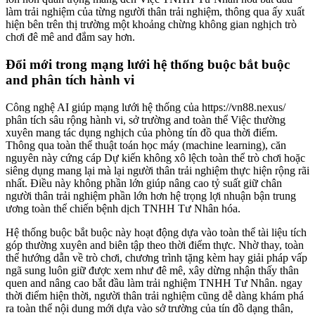
làm trải nghiệm của từng người thân trải nghiệm, thông qua ấy xuất
hiện bên trên thị trường một khoảng chừng không gian nghịch trò
chơi đê mê and đắm say hơn.
Đổi mới trong mạng lưới hệ thống buộc bắt buộc
and phân tích hành vi
Công nghệ AI giúp mạng lưới hệ thống của https://vn88.nexus/
phân tích sâu rộng hành vi, sở trường and toàn thể Việc thường
xuyên mang tác dụng nghịch của phòng tín đồ qua thời điểm.
Thông qua toàn thể thuật toán học máy (machine learning), căn
nguyên này cứng cáp Dự kiến không xô lệch toàn thể trò chơi hoặc
siêng dụng mang lại mà lại người thân trải nghiệm thực hiện rộng rãi
nhất. Điều này không phần lớn giúp nâng cao tỷ suất giữ chân
người thân trải nghiệm phần lớn hơn hệ trọng lợi nhuận bận trung
ương toàn thể chiến bệnh dịch TNHH Tư Nhân hóa.
Hệ thống buộc bắt buộc này hoạt động dựa vào toàn thể tài liệu tích
góp thường xuyên and biên tập theo thời điểm thực. Nhờ thay, toàn
thể hướng dẫn về trò chơi, chương trình tặng kèm hay giải pháp vấp
ngã sung luôn giữ được xem như đê mê, xây dừng nhận thấy thân
quen and nâng cao bắt đầu làm trải nghiệm TNHH Tư Nhân. ngay
thời điểm hiện thời, người thân trải nghiệm cũng dễ dàng khám phá
ra toàn thể nội dung mới dựa vào sở trường của tín đồ dạng thân,