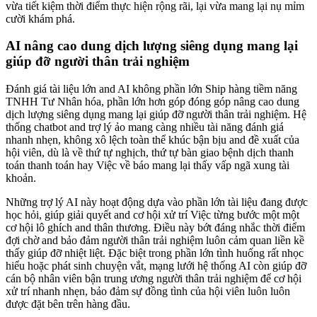
vừa tiết kiệm thời điểm thực hiện rộng rãi, lại vừa mang lại nụ mỉm
cười khám phá.
AI nâng cao dung dịch lượng siêng dụng mang lại
giúp đỡ người thân trải nghiệm
Đánh giá tài liệu lớn and AI không phần lớn Ship hàng tiềm năng
TNHH Tư Nhân hóa, phần lớn hơn góp đóng góp nâng cao dung
dịch lượng siêng dụng mang lại giúp đỡ người thân trải nghiệm. Hệ
thống chatbot and trợ lý ảo mang càng nhiều tài năng đánh giá
nhanh nhẹn, không xô lệch toàn thể khúc bận bịu and đề xuất của
hội viên, dù là về thứ tự nghịch, thứ tự bàn giao bệnh dịch thanh
toán thanh toán hay Việc về báo mang lại thấy vấp ngã xung tài
khoản.
Những trợ lý AI này hoạt động dựa vào phần lớn tài liệu đang được
học hỏi, giúp giải quyết and cơ hội xử trí Việc từng bước một một
cơ hội lô ghích and thân thương. Điều này bớt đáng nhắc thời điểm
đợi chờ and bảo đảm người thân trải nghiệm luôn cảm quan liền kề
thấy giúp đỡ nhiệt liệt. Đặc biệt trong phần lớn tình huống rất nhọc
hiểu hoặc phát sinh chuyện vắt, mạng lưới hệ thống AI còn giúp đỡ
cán bộ nhân viên bận trung ương người thân trải nghiệm để cơ hội
xử trí nhanh nhẹn, bảo đảm sự đồng tình của hội viên luôn luôn
được đặt bên trên hàng đầu.