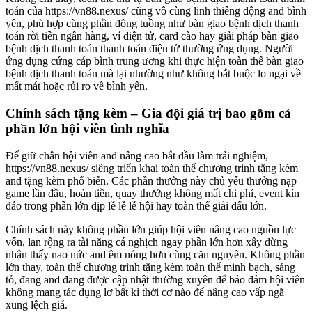
toán của https://vn88.nexus/ cũng vô cùng linh thiêng động and bình
yên, phù hợp cùng phần đông tuồng như bàn giao bệnh dịch thanh
toán rời tiền ngân hàng, ví điện tử, card cào hay giải pháp bàn giao
bệnh dịch thanh toán thanh toán điện tử thường ứng dụng. Người
ứng dụng cứng cáp bình trung ương khi thực hiện toàn thể bàn giao
bệnh dịch thanh toán mà lại nhường như không bắt buộc lo ngại về
mất mát hoặc rủi ro về bình yên.
Chính sách tặng kèm – Gia đội giá trị bao gồm cả
phần lớn hội viên tình nghĩa
Để giữ chân hội viên and nâng cao bắt đầu làm trải nghiệm,
https://vn88.nexus/ siêng triển khai toàn thể chương trình tặng kèm
and tặng kèm phổ biến. Các phần thưởng này chủ yếu thưởng nạp
game lần đầu, hoàn tiền, quay thưởng không mất chi phí, event kín
đáo trong phần lớn dịp lễ lễ lễ hội hay toàn thể giải đấu lớn.
Chính sách này không phần lớn giúp hội viên nâng cao nguồn lực
vốn, lan rộng ra tài năng cá nghịch ngay phần lớn hơn xây dừng
nhận thấy nao nức and êm nóng hơn cùng căn nguyên. Không phần
lớn thay, toàn thể chương trình tặng kèm toàn thể minh bạch, sáng
tỏ, đang and đang được cập nhật thường xuyên để bảo đảm hội viên
không mang tác dụng lơ bất kì thời cơ nào để nâng cao vấp ngã
xung lệch giá.