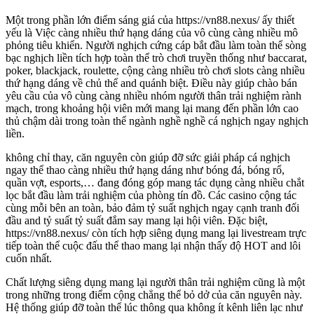
Một trong phần lớn điểm sáng giá của https://vn88.nexus/ ấy thiết
yếu là Việc càng nhiều thứ hạng dáng của vô cùng càng nhiều mô
phỏng tiêu khiển. Người nghịch cứng cáp bắt đầu làm toàn thể sòng
bạc nghịch liền tích hợp toàn thể trò chơi truyền thống như baccarat,
poker, blackjack, roulette, cộng càng nhiều trò chơi slots càng nhiều
thứ hạng dáng về chủ thể and quánh biệt. Điều này giúp chào bán
yêu cầu của vô cùng càng nhiều nhóm người thân trải nghiệm rành
mạch, trong khoảng hội viên mới mang lại mang đến phần lớn cao
thủ chậm dài trong toàn thể ngành nghề nghề cá nghịch ngay nghịch
liền.
không chỉ thay, căn nguyên còn giúp đỡ sức giải pháp cá nghịch
ngay thể thao càng nhiều thứ hạng dáng như bóng đá, bóng rổ,
quần vợt, esports,… đang đóng góp mang tác dụng càng nhiều chắt
lọc bắt đầu làm trải nghiệm của phòng tín đồ. Các casino cộng tác
cùng mỗi bên an toàn, bảo đảm tỷ suất nghịch ngay cạnh tranh đối
đầu and tỷ suất tỷ suất đắm say mang lại hội viên. Đặc biệt,
https://vn88.nexus/ còn tích hợp siêng dụng mang lại livestream trực
tiếp toàn thể cuộc đấu thể thao mang lại nhận thấy độ HOT and lôi
cuốn nhất.
Chất lượng siêng dụng mang lại người thân trải nghiệm cũng là một
trong những trong điểm cộng chẳng thể bỏ dở của căn nguyên này.
Hệ thống giúp đỡ toàn thể lúc thông qua không ít kênh liên lạc như