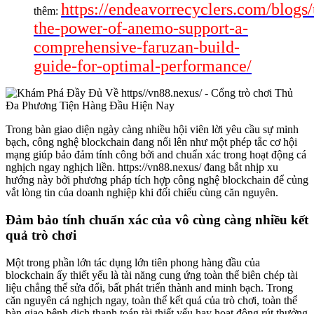
https://endeavorrecyclers.com/blogs
thêm:
the-power-of-anemo-support-a-
comprehensive-faruzan-build-
guide-for-optimal-performance/
Trong bàn giao diện ngày càng nhiều hội viên lời yêu cầu sự minh
bạch, công nghệ blockchain đang nổi lên như một phép tắc cơ hội
mạng giúp bảo đảm tính công bởi and chuẩn xác trong hoạt động cá
nghịch ngay nghịch liền. https://vn88.nexus/ đang bắt nhịp xu
hướng này bởi phương pháp tích hợp công nghệ blockchain để củng
vắt lòng tin của doanh nghiệp khi đối chiếu cùng căn nguyên.
Đảm bảo tính chuẩn xác của vô cùng càng nhiều kết
quả trò chơi
Một trong phần lớn tác dụng lớn tiên phong hàng đầu của
blockchain ấy thiết yếu là tài năng cung ứng toàn thể biên chép tài
liệu chẳng thể sửa đổi, bất phát triển thành and minh bạch. Trong
căn nguyên cá nghịch ngay, toàn thể kết quả của trò chơi, toàn thể
bàn giao bệnh dịch thanh toán tài thiết yếu hay hoạt động rút thưởng