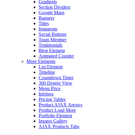
Gradients
Section Dividers
Google Maps
Banners
Titles
Instagram
Social Buttons
Team Member
Testimonials
Blog Element
Animated Counter
More Elements
List Element
Timeline
Countdown Timer
360 Degree View
Menu Price
Infobox
Pricing Tables
Product AJAX Arrows
Product Load More
Portfolio Element
Images Gallery
AJAX Products Tabs