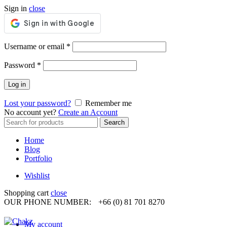
Sign in
close
Required
Username or email
*
Required
Password
*
Log in
Lost your password?
Remember me
No account yet?
Create an Account
Search
Search
for:
Home
Blog
Portfolio
Wishlist
Shopping cart
close
OUR PHONE NUMBER:
+66 (0) 81 701 8270
My account