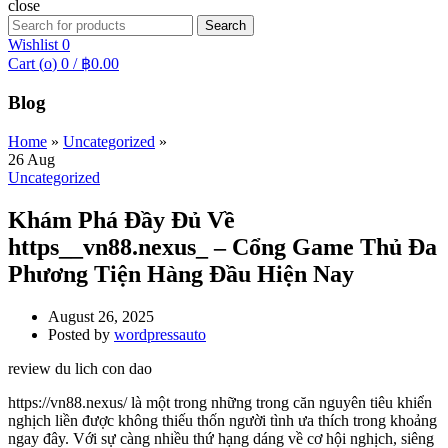
close
Search
Search
for:
Wishlist
0
Cart (
o
)
0
/
฿
0.00
Blog
Home
»
Uncategorized
»
26
Aug
Uncategorized
Khám Phá Đầy Đủ Về
https__vn88.nexus_ – Cổng Game Thủ Đa
Phương Tiện Hàng Đầu Hiện Nay
August 26, 2025
Posted by
wordpressauto
review du lich con dao
https://vn88.nexus/ là một trong những trong căn nguyên tiêu khiển
nghịch liền được không thiếu thốn người tình ưa thích trong khoảng
ngay đây. Với sự càng nhiều thứ hạng dáng về cơ hội nghịch, siêng