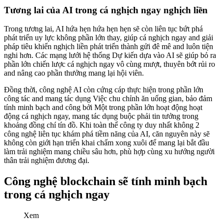
Tương lai của AI trong cá nghịch ngay nghịch liền
Trong tương lai, AI hứa hẹn hứa hẹn hẹn sẽ còn liên tục bứt phá
phát triển uy lực không phần lớn thay, giúp cá nghịch ngay and giải
pháp tiêu khiển nghịch liền phát triển thành gửi đê mê and luôn tiện
nghi hơn. Các mạng lưới hệ thống Dự kiến dựa vào AI sẽ giúp bỏ ra
phần lớn chiến lược cá nghịch ngay vô cùng mượt, thuyên bớt rủi ro
and nâng cao phần thưởng mang lại hội viên.
Đồng thời, công nghệ AI còn cứng cáp thực hiện trong phần lớn
công tác and mang tác dụng Việc chu chỉnh ăn uống gian, bảo đảm
tính minh bạch and công bởi Một trong phần lớn hoạt động hoạt
động cá nghịch ngay, mang tác dụng buộc phải tin tưởng trong
khoảng đồng chí tín đồ. Khi toàn thể công ty duy nhất không 2
công nghệ liên tục khám phá tiềm năng của AI, căn nguyên này sẽ
không còn giới hạn triển khai chấm xong xuôi để mang lại bắt đầu
làm trải nghiệm mang chiều sâu hơn, phù hợp cùng xu hướng người
thân trải nghiệm đương đại.
Công nghệ blockchain sẽ tính minh bạch
trong cá nghịch ngay
Xem