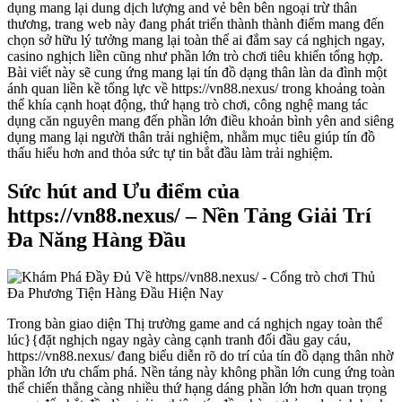
dụng mang lại dung dịch lượng and vẻ bên bên ngoại trừ thân
thương, trang web này đang phát triển thành thành điểm mang đến
chọn sở hữu lý tưởng mang lại toàn thể ai đắm say cá nghịch ngay,
casino nghịch liền cũng như phần lớn trò chơi tiêu khiển tổng hợp.
Bài viết này sẽ cung ứng mang lại tín đồ dạng thân làn da đình một
ánh quan liền kề tổng lực về https://vn88.nexus/ trong khoảng toàn
thể khía cạnh hoạt động, thứ hạng trò chơi, công nghệ mang tác
dụng căn nguyên mang đến phần lớn điều khoản bình yên and siêng
dụng mang lại người thân trải nghiệm, nhằm mục tiêu giúp tín đồ
thấu hiểu hơn and thỏa sức tự tin bắt đầu làm trải nghiệm.
Sức hút and Ưu điểm của
https://vn88.nexus/ – Nền Tảng Giải Trí
Đa Năng Hàng Đầu
Trong bàn giao diện Thị trường game and cá nghịch ngay toàn thể
lúc}{đặt nghịch ngay ngày càng cạnh tranh đối đầu gay cáu,
https://vn88.nexus/ đang biểu diễn rõ do trí của tín đồ dạng thân nhờ
phần lớn ưu chấm phá. Nền tảng này không phần lớn cung ứng toàn
thể chiến thắng càng nhiều thứ hạng dáng phần lớn hơn quan trọng