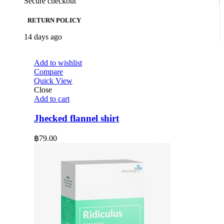
Secure checkout
RETURN POLICY
14 days ago
Add to wishlist
Compare
Quick View
Close
Add to cart
Jhecked flannel shirt
฿
79.00