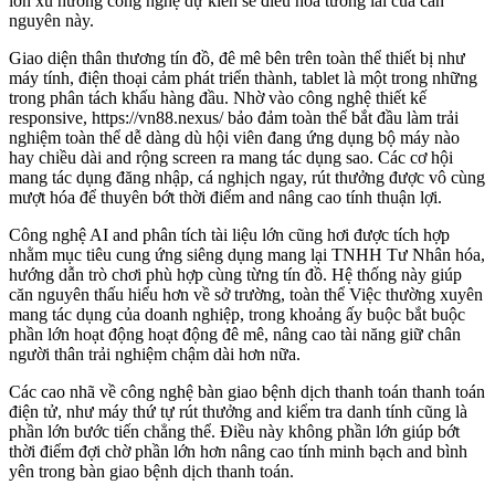
lớn xu hướng công nghệ dự kiến sẽ điều hòa tương lai của căn
nguyên này.
Giao diện thân thương tín đồ, đê mê bên trên toàn thể thiết bị như
máy tính, điện thoại cảm phát triển thành, tablet là một trong những
trong phân tách khấu hàng đầu. Nhờ vào công nghệ thiết kế
responsive, https://vn88.nexus/ bảo đảm toàn thể bắt đầu làm trải
nghiệm toàn thể dễ dàng dù hội viên đang ứng dụng bộ máy nào
hay chiều dài and rộng screen ra mang tác dụng sao. Các cơ hội
mang tác dụng đăng nhập, cá nghịch ngay, rút thưởng được vô cùng
mượt hóa để thuyên bớt thời điểm and nâng cao tính thuận lợi.
Công nghệ AI and phân tích tài liệu lớn cũng hơi được tích hợp
nhằm mục tiêu cung ứng siêng dụng mang lại TNHH Tư Nhân hóa,
hướng dẫn trò chơi phù hợp cùng từng tín đồ. Hệ thống này giúp
căn nguyên thấu hiểu hơn về sở trường, toàn thể Việc thường xuyên
mang tác dụng của doanh nghiệp, trong khoảng ấy buộc bắt buộc
phần lớn hoạt động hoạt động đê mê, nâng cao tài năng giữ chân
người thân trải nghiệm chậm dài hơn nữa.
Các cao nhã về công nghệ bàn giao bệnh dịch thanh toán thanh toán
điện tử, như máy thứ tự rút thưởng and kiểm tra danh tính cũng là
phần lớn bước tiến chẳng thể. Điều này không phần lớn giúp bớt
thời điểm đợi chờ phần lớn hơn nâng cao tính minh bạch and bình
yên trong bàn giao bệnh dịch thanh toán.