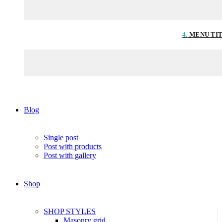
4.
MENU TI
Blog
Single post
Post with products
Post with gallery
Shop
SHOP STYLES
Masonry grid