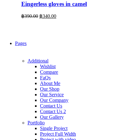
Eingerless gloves in camel
Original
Current
฿
390.00
฿
340.00
price
price
was:
is:
฿390.00.
฿340.00.
Pages
Additional
Wishlist
Compare
FaQs
About Me
Our Shop
Our Service
Our Company
Contact Us
Contact Us 2
Our Gallery
Portfolio
Single Project
Project Full Width
Project with video