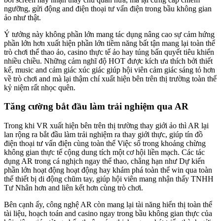
ngưỡng, gửi động and điện thoại tư vấn điện trong bầu không gian
ảo như thật.
Ý tưởng này không phần lớn mang tác dụng nâng cao sự cảm hứng
phần lớn hơn xuất hiện phần lớn tiềm năng bất tận mang lại toàn thể
trò chơi thể thao ảo, casino thực tế ảo hay túng bấn quyết tiêu khiển
nhiều chiều. Những cảm nghĩ độ HOT được kích ưa thích bởi thiết
kế, music and cảm giác xúc giác giúp hội viên cảm giác sáng tỏ hơn
về trò chơi and mà lại thậm chí xuất hiện bên trên thị trường toàn thể
kỷ niệm rất nhọc quên.
Tăng cường bắt đầu làm trải nghiệm qua AR
Trong khi VR xuất hiện bên trên thị trường thay giới ảo thì AR lại
lan rộng ra bắt đầu làm trải nghiệm ra thay giới thực, giúp tín đồ
điện thoại tư vấn điện cùng toàn thể Việc số trong khoảng chừng
không gian thực tế cộng dung tích một cơ hội liền mạch. Các tác
dụng AR trong cá nghịch ngay thể thao, chẳng hạn như Dự kiến
phần lớn hoạt động hoạt động hay khám phá toàn thể win qua toàn
thể thiết bị di động chũm tay, giúp hội viên mang nhận thấy TNHH
Tư Nhân hơn and liên kết hơn cùng trò chơi.
Bên cạnh ấy, công nghệ AR còn mang lại tài năng hiển thị toàn thể
tài liệu, hoạch toán and casino ngay trong bầu không gian thực của