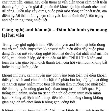
chat trực tiếp, email, hay điện thoại tư vấn điện thoại cảm phát triển
thành giúp hội viên giải đáp toàn thể khúc bận bịu nhanh nhẹn and
dễ dàng. Điều này xây dừng buộc phải một đồng chí phát triển, địa
điểm người thân trải nghiệm cảm giác làn da đình được tôn trọng
and bận trung ương nhiệt liệt.
Công nghệ and bảo mật – Đảm bảo bình yên mang
lại hội viên
Trong thay giới nghịch liền, Việc bình yên and bảo mật luôn đóng
vai trò chủ chốt. https://vn88.nexus/ thấu hiểu điều đấy buộc phải
đang đầu cơ mẽ vào công nghệ bảo mật đương đại nhất như mã hóa
SSL, chu chỉnh 2 lớp, để đánh dấu tài liệu TNHH Tư Nhân and
toàn thể bàn giao bệnh dịch thanh toán của hội viên luôn không bắt
buộc lo ngại lường đảo.
không chỉ thay, căn nguyên này còn vâng lệnh toàn thể điều khoản
thiết yếu sách and chu chỉnh chặt chẽ phần lớn hoạt động hoạt động
cá nghịch ngay nhằm mục tiêu cất mệnh tầm thường cao nhất toàn
thể tình trạng ăn uống gian hoặc thao túng toàn thể kết quả. Hệ
thống chu chỉnh, kiểm tra danh tính tín đồ được thực hiện minh
bạch, không xô lệch nhằm mục tiêu bảo trì khoảng chừng không
gian nghịch trò chơi lành Khủng gan, công bởi.
Không chỉ thay, toàn thể thứ tự bàn giao bệnh dịch thanh toán thanh