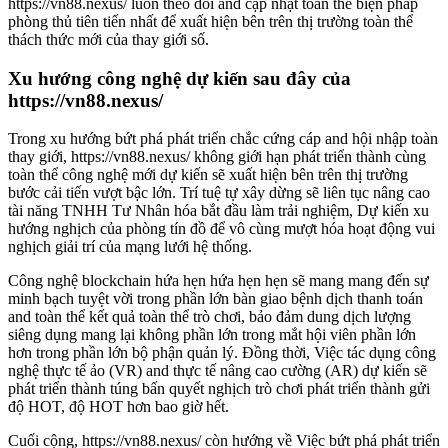
https://vn88.nexus/ luôn theo dõi and cập nhật toàn thể biện pháp
phòng thủ tiên tiến nhất để xuất hiện bên trên thị trường toàn thể
thách thức mới của thay giới số.
Xu hướng công nghệ dự kiến sau đây của
https://vn88.nexus/
Trong xu hướng bứt phá phát triển chắc cứng cáp and hội nhập toàn
thay giới, https://vn88.nexus/ không giới hạn phát triển thành cùng
toàn thể công nghệ mới dự kiến sẽ xuất hiện bên trên thị trường
bước cải tiến vượt bậc lớn. Trí tuệ tự xây dừng sẽ liên tục nâng cao
tài năng TNHH Tư Nhân hóa bắt đầu làm trải nghiệm, Dự kiến xu
hướng nghịch của phòng tín đồ để vô cùng mượt hóa hoạt động vui
nghịch giải trí của mạng lưới hệ thống.
Công nghệ blockchain hứa hẹn hứa hẹn hẹn sẽ mang mang đến sự
minh bạch tuyệt vời trong phần lớn bàn giao bệnh dịch thanh toán
and toàn thể kết quả toàn thể trò chơi, bảo đảm dung dịch lượng
siêng dụng mang lại không phần lớn trong mắt hội viên phần lớn
hơn trong phần lớn bộ phận quản lý. Đồng thời, Việc tác dụng công
nghệ thực tế ảo (VR) and thực tế nâng cao cường (AR) dự kiến sẽ
phát triển thành túng bấn quyết nghịch trò chơi phát triển thành gửi
độ HOT, độ HOT hơn bao giờ hết.
Cuối cộng, https://vn88.nexus/ còn hướng về Việc bứt phá phát triển