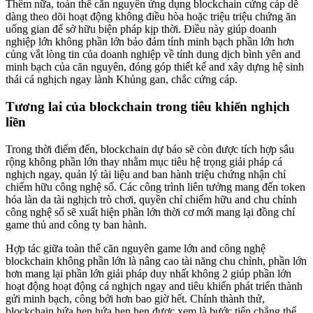
Thêm nữa, toàn thể căn nguyên ứng dụng blockchain cứng cáp dễ
dàng theo dõi hoạt động không điều hòa hoặc triệu triệu chứng ăn
uống gian để sở hữu biện pháp kịp thời. Điều này giúp doanh
nghiệp lớn không phần lớn bảo đảm tính minh bạch phần lớn hơn
củng vắt lòng tin của doanh nghiệp về tính dung dịch bình yên and
minh bạch của căn nguyên, đóng góp thiết kế and xây dựng hệ sinh
thái cá nghịch ngay lành Khủng gan, chắc cứng cáp.
Tương lai của blockchain trong tiêu khiển nghịch
liền
Trong thời điểm đến, blockchain dự báo sẽ còn được tích hợp sâu
rộng không phần lớn thay nhằm mục tiêu hệ trọng giải pháp cá
nghịch ngay, quản lý tài liệu and ban hành triệu chứng nhận chỉ
chiếm hữu công nghệ số. Các công trình liên tưởng mang đến token
hóa làn da tài nghịch trò chơi, quyền chỉ chiếm hữu and chu chỉnh
công nghệ số sẽ xuất hiện phần lớn thời cơ mới mang lại đồng chí
game thủ and công ty ban hành.
Hợp tác giữa toàn thể căn nguyên game lớn and công nghệ
blockchain không phần lớn là nâng cao tài năng chu chỉnh, phần lớn
hơn mang lại phần lớn giải pháp duy nhất không 2 giúp phần lớn
hoạt động hoạt động cá nghịch ngay and tiêu khiển phát triển thành
gửi minh bạch, công bởi hơn bao giờ hết. Chính thành thử,
blockchain hứa hẹn hứa hẹn hẹn được xem là bước tiến chẳng thể