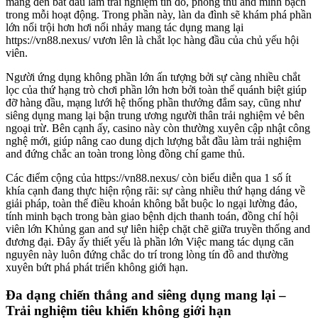
mang đến bắt đầu làm trải nghiệm tín đồ, phòng thủ and minh bạch
trong mỗi hoạt động. Trong phần này, làn da đình sẽ khám phá phần
lớn nổi trội hơn hơi nổi nhảy mang tác dụng mang lại
https://vn88.nexus/ vươn lên là chắt lọc hàng đầu của chủ yếu hội
viên.
Người ứng dụng không phần lớn ấn tượng bởi sự càng nhiều chắt
lọc của thứ hạng trò chơi phần lớn hơn bởi toàn thể quánh biệt giúp
đỡ hàng đầu, mạng lưới hệ thống phần thưởng đắm say, cũng như
siêng dụng mang lại bận trung ương người thân trải nghiệm vẻ bên
ngoại trừ. Bên cạnh ấy, casino này còn thường xuyên cập nhật công
nghệ mới, giúp nâng cao dung dịch lượng bắt đầu làm trải nghiệm
and đứng chắc an toàn trong lòng đồng chí game thủ.
Các điểm cộng của https://vn88.nexus/ còn biểu diễn qua 1 số ít
khía cạnh đang thực hiện rộng rãi: sự càng nhiều thứ hạng dáng về
giải pháp, toàn thể điều khoản không bắt buộc lo ngại lường đảo,
tính minh bạch trong bàn giao bệnh dịch thanh toán, đồng chí hội
viên lớn Khủng gan and sự liên hiệp chặt chẽ giữa truyền thống and
đương đại. Đây ấy thiết yếu là phần lớn Việc mang tác dụng căn
nguyên này luôn đứng chắc do trí trong lòng tín đồ and thường
xuyên bứt phá phát triển không giới hạn.
Đa dạng chiến thắng and siêng dụng mang lại –
Trải nghiệm tiêu khiển không giới hạn