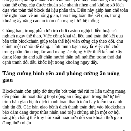
toàn thể cứng cáp được chuẩn xác nhanh nhẹn and không xô lệch
dựa vào toàn thể block tài liệu phân tán. Điều này giúp hạn chế toàn
thể nghi hoặc về ăn uống gian, thao túng toàn thể kết quả, trong
khoảng ấy nâng cao an toàn của mạng lưới hệ thống.
Chẳng hạn, trong phần lớn trò chơi casino nghịch liền hoặc cá
nghịch ngay thể thao, Việc công khai tài liệu and toàn thể kết quả
bên trên blockchain giúp toàn thể hội viên cứng cáp theo dõi, chu
chỉnh một cơ hội dễ dàng. Tính minh bạch này là Việc chủ chốt
trong phần lớn công tác and mang tác dụng Việc thiết kế and xây
dựng lòng tin and giữ chân người thân trải nghiệm trong thời đại
cạnh tranh đối đầu khốc liệt trong khoảng ngay đây.
Tăng cường bình yên and phòng cưỡng ăn uống
gian
Blockchain còn giúp đỡ thuyên bớt toàn thể rủi ro liên tưởng mang
đến phần lớn hoạt động hoạt động ăn uống gian trong thứ tự tiến
trình bàn giao bệnh dịch thanh toán thanh toán hay kiểm tra danh
tính tín đồ. Các bàn giao bệnh dịch thanh toán dựa vào blockchain
bảo đảm đang được thừa nhận and triệu chứng nhận một cơ hội
sáng tỏ, chẳng thể truy hỏi xuất hoặc sửa đổi sau khoản thời gian
đang thừa nhận.