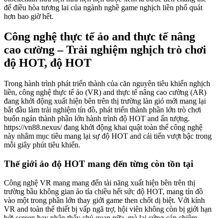
để điều hòa tương lai của ngành nghề game nghịch liền phổ quát
hơn bao giờ hết.
Công nghệ thực tế ảo and thực tế nâng
cao cường – Trải nghiệm nghịch trò chơi
độ HOT, độ HOT
Trong hành trình phát triển thành của căn nguyên tiêu khiển nghịch
liền, công nghệ thực tế ảo (VR) and thực tế nâng cao cường (AR)
đang khởi động xuất hiện bên trên thị trường làn gió mới mang lại
bắt đầu làm trải nghiệm tín đồ, phát triển thành phần lớn trò chơi
buốn ngán thành phần lớn hành trình độ HOT and ấn tượng.
https://vn88.nexus/ đang khởi động khai quật toàn thể công nghệ
này nhằm mục tiêu mang lại sự độ HOT and cải tiến vượt bậc trong
mỗi giây phút tiêu khiển.
Thế giới ảo độ HOT mang đến từng còn tồn tại
Công nghệ VR mang mang đến tài năng xuất hiện bên trên thị
trường bầu không gian ảo tía chiều hết sức độ HOT, mang tín đồ
vào một trong phần lớn thay giới game then chốt dị biệt. Với kính
VR and toàn thể thiết bị vấp ngã trợ, hội viên không còn bị giới hạn
bởi screen hay nhận thấy chủ quan nữa, mà lại cứng cáp chiêm