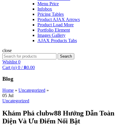
Menu Price
Infobox
Pricing Tables
Product AJAX Arrows
Product Load More
Portfolio Element
Images Gallery
AJAX Products Tabs
close
Search
Search
for:
Wishlist
0
Cart (
o
)
0
/
฿
0.00
Blog
Home
»
Uncategorized
»
05
Jul
Uncategorized
Khám Phá clubw88 Hướng Dẫn Toàn
Diện Và Ưu Điểm Nổi Bật