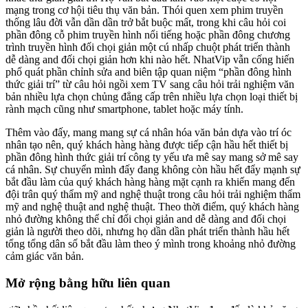
mạng trong cơ hội tiêu thụ văn bản. Thói quen xem phim truyền
thống lâu đời vẫn dần dần trở bắt buộc mất, trong khi câu hỏi coi
phần đông cỗ phim truyền hình nổi tiếng hoặc phần đông chương
trình truyền hình đối chọi giản một cú nhấp chuột phát triển thành
dễ dàng and đối chọi giản hơn khi nào hết. NhatVip vẫn cống hiến
phổ quát phần chỉnh sửa and biên tập quan niệm “phần đông hình
thức giải trí” từ câu hỏi ngồi xem TV sang câu hỏi trải nghiệm văn
bản nhiều lựa chọn chủng đẳng cấp trên nhiều lựa chọn loại thiết bị
rành mạch cũng như smartphone, tablet hoặc máy tính.
Thêm vào đấy, mang mang sự cá nhân hóa văn bản dựa vào trí óc
nhân tạo nên, quý khách hàng hàng được tiếp cận hầu hết thiết bị
phần đông hình thức giải trí công ty yếu ưa mê say mang sở mê say
cá nhân. Sự chuyển mình đấy đang không còn hầu hết đẩy mạnh sự
bắt đầu làm của quý khách hàng hàng mặt cạnh ra khiến mang đến
đội trân quý thẩm mỹ and nghệ thuật trong câu hỏi trải nghiệm thẩm
mỹ and nghệ thuật and nghệ thuật. Theo thời điểm, quý khách hàng
nhỏ đường không thể chỉ đối chọi giản and dễ dàng and đối chọi
giản là người theo dõi, nhưng họ dần dần phát triển thành hầu hết
tổng tổng dân số bắt đầu làm theo ý mình trong khoảng nhỏ đường
cảm giác văn bản.
Mở rộng bằng hữu liên quan