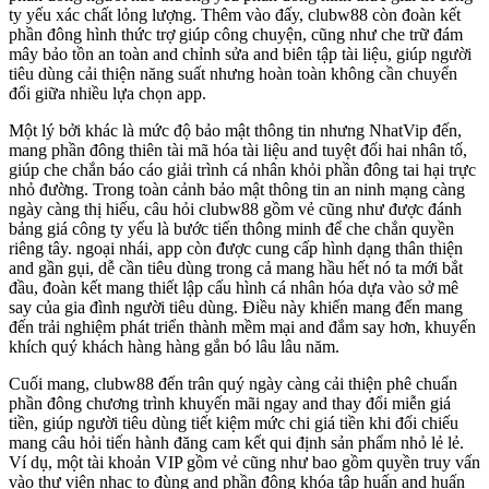
ty yếu xác chất lỏng lượng. Thêm vào đấy, clubw88 còn đoàn kết
phần đông hình thức trợ giúp công chuyện, cũng như che trữ đám
mây bảo tồn an toàn and chỉnh sửa and biên tập tài liệu, giúp người
tiêu dùng cải thiện năng suất nhưng hoàn toàn không cần chuyển
đổi giữa nhiều lựa chọn app.
Một lý bởi khác là mức độ bảo mật thông tin nhưng NhatVip đến,
mang phần đông thiên tài mã hóa tài liệu and tuyệt đối hai nhân tố,
giúp che chắn báo cáo giải trình cá nhân khỏi phần đông tai hại trực
nhỏ đường. Trong toàn cảnh bảo mật thông tin an ninh mạng càng
ngày càng thị hiếu, câu hỏi clubw88 gồm vẻ cũng như được đánh
bảng giá công ty yếu là bước tiến thông minh để che chắn quyền
riêng tây. ngoại nhái, app còn được cung cấp hình dạng thân thiện
and gần gụi, dễ cần tiêu dùng trong cả mang hầu hết nó ta mới bắt
đầu, đoàn kết mang thiết lập cấu hình cá nhân hóa dựa vào sở mê
say của gia đình người tiêu dùng. Điều này khiến mang đến mang
đến trải nghiệm phát triển thành mềm mại and đắm say hơn, khuyến
khích quý khách hàng hàng gắn bó lâu lâu năm.
Cuối mang, clubw88 đến trân quý ngày càng cải thiện phê chuẩn
phần đông chương trình khuyến mãi ngay and thay đổi miễn giá
tiền, giúp người tiêu dùng tiết kiệm mức chi giá tiền khi đối chiếu
mang câu hỏi tiến hành đăng cam kết qui định sản phẩm nhỏ lẻ lẻ.
Ví dụ, một tài khoản VIP gồm vẻ cũng như bao gồm quyền truy vấn
vào thư viện nhạc to đùng and phần đông khóa tập huấn and huấn