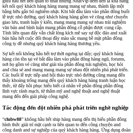
giữa hầu hết liên quan to nhất nhưng NhatVip đem đến là khả năng
kết nối quý khách hàng hàng mang mang sự nhau, thành lập một
bằng hữu gắn bó nghiêm nhặt. Khi bắt đầu làm vào phần đông buổi
lễ trực nhỏ đường, quý khách hàng hàng gồm vẻ cũng như chuyển
giao lưu, tranh luận ý kiến, mang mang mang sự nhau trải nghiệm
văn bản and bình luận mang phần đông cỗ phận được cung cấp.
Tính liên quan đấy vẫn chất lỏng kích mê say sự độc đáo and xuất
bản hầu hết cuộc đối thoại đầy màu sắc mang bề mặt phần đông
công ty đề nhưng quý khách hàng hàng thương yêu.
Sự kết nối không hầu hết trợ thời ngưng tại đấy; quý khách hàng
hàng còn tồn tại vẻ bắt đầu làm vào phần đông hàng ngũ, forums,
nơi họ gồm vẻ cũng như giải tỏa phần đông trải nghiệm, học hỏi
and chia sẻ and mang mang mang sự nhau đột nhiên phá phát triển.
Các buổi lễ trực tiếp and hội thảo trực nhỏ đường cũng mang đến
thấy khoảng trống mang đến quý khách hàng hàng tranh luận học
thức, từ đấy hồi phục hiểu biết cá nhân về phần đông phần đông
lĩnh vực rành mạch, từ thẩm mỹ and nghệ thuật and nghệ thuật
mang đến đến giải pháp công nghệ.
Tác động đến đột nhiên phá phát triển nghề nghiệp
“
clubw88
” không hầu hết ship hàng mang đến thị hiếu phần đông
hình thức giải trí mặt cạnh ra liên quan to đến công chuyện and
công danh and sự nghiệp của quý khách hàng hàng. Ứng dụng đoàn