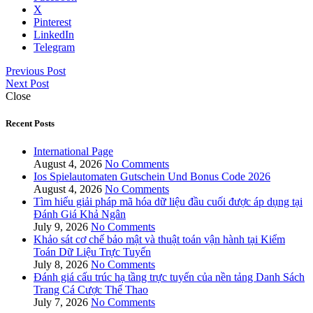
X
Pinterest
LinkedIn
Telegram
Previous Post
Next Post
Close
Recent Posts
International Page
August 4, 2026
No Comments
Ios Spielautomaten Gutschein Und Bonus Code 2026
August 4, 2026
No Comments
Tìm hiểu giải pháp mã hóa dữ liệu đầu cuối được áp dụng tại
Đánh Giá Khả Ngân
July 9, 2026
No Comments
Khảo sát cơ chế bảo mật và thuật toán vận hành tại Kiểm
Toán Dữ Liệu Trực Tuyến
July 8, 2026
No Comments
Đánh giá cấu trúc hạ tầng trực tuyến của nền tảng Danh Sách
Trang Cá Cược Thể Thao
July 7, 2026
No Comments