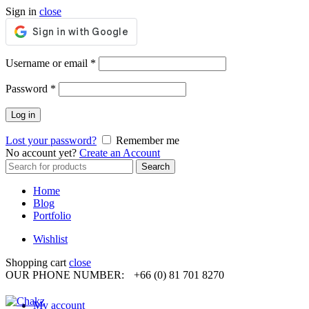
Sign in
close
Required
Username or email
*
Required
Password
*
Log in
Lost your password?
Remember me
No account yet?
Create an Account
Search
Search
for:
Home
Blog
Portfolio
Wishlist
Shopping cart
close
OUR PHONE NUMBER:
+66 (0) 81 701 8270
My account