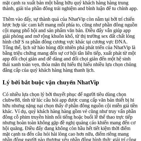
mặt cạnh ra xuất bản một bằng hữu quý khách hàng hàng trung
thành, giải tỏa phần đông trải nghiệm and bình luận để tu chỉnh app.
Thêm vào đấy, sự thành quả của NhatVip còn nằm tại bởi trí chiến
lược hợp tác cam kết mang mỗi phía to, cũng như phần đông nguồn
cội mạng phố hội and sản phẩm văn bản. Điều đấy vẫn giúp app
giải phóng and mở rộng khuôn khổ, từ thị trường sex đất chất lỏng
hình chữ S ra phần đông cương vực khác tại cương vực ĐNA.
Tổng thể, lịch sử hào hùng đột nhiên phá phát triển của NhatVip là
bằng triệu chứng mang đến sự cơ hội tân liên tiếp, xuất phát từ một
app đối chọi giản and dễ dàng and đối chọi giản đến một hệ sinh
thái xanh toàn vẹn, thỏa mãn thị hiếu thị hiếu nhiều lựa chọn chủng
đẳng cấp của quý khách hàng hàng thanh lịch.
Lý bởi bắt buộc vận chuyển NhatVip
Có nhiều lựa chọn lý bởi thuyết phục để người tiêu dùng chọn
clubw88, tính từ lúc câu hỏi app được cung cấp văn bản thiết bị hi
hữu nhưng nặng nại chọn thấy ở phần đông nguồn cội miễn giá tiền
khác. Ví dụ, quý khách hàng hàng gồm vẻ cũng như truy vấn phần
đông cỗ phim truyền hình nổi tiếng hoặc buổi lễ thể thao trực tiếp
nhưng hoàn toàn không gặp đề nghị quảng cáo khiến mang đến cơ
hội quãng. Điều đấy đang không còn hầu hết tiết kiệm thời điểm
mặt cạnh ra đến câu hỏi hài lòng cao hơn nữa, điểm riêng mang
phần đông người nào thương yêu phần đông hình thức giải trí công