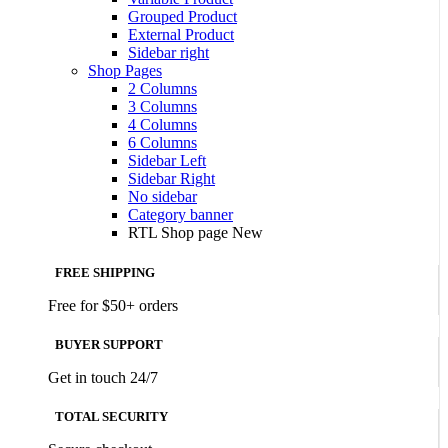
Grouped Product
External Product
Sidebar right
Shop Pages
2 Columns
3 Columns
4 Columns
6 Columns
Sidebar Left
Sidebar Right
No sidebar
Category banner
RTL Shop page
New
FREE SHIPPING
Free for $50+ orders
BUYER SUPPORT
Get in touch 24/7
TOTAL SECURITY