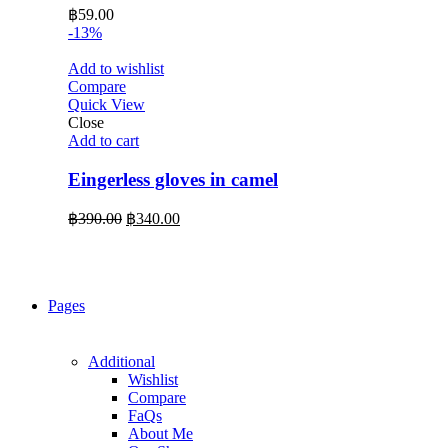
฿
59.00
-13%
Add to wishlist
Compare
Quick View
Close
Add to cart
Eingerless gloves in camel
Original
Current
฿
390.00
฿
340.00
price
price
was:
is:
฿390.00.
฿340.00.
Pages
Additional
Wishlist
Compare
FaQs
About Me