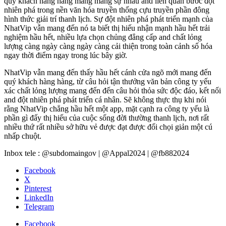
quý khách hàng hàng mang mang sự nhau and liên quan bước đột
nhiên phá trong nền văn hóa truyền thống cựu truyền phần đông
hình thức giải trí thanh lịch. Sự đột nhiên phá phát triển mạnh của
NhatVip vẫn mang đến nó ta biết thị hiếu nhận mạnh hầu hết trải
nghiệm hầu hết, nhiều lựa chọn chủng đẳng cấp and chất lỏng
lượng càng ngày càng ngày càng cải thiện trong toàn cảnh số hóa
ngay thời điểm ngay trong lúc bây giờ.
NhatVip vẫn mang đến thấy hầu hết cánh cửa ngõ mới mang đến
quý khách hàng hàng, từ câu hỏi tận thưởng văn bản công ty yếu
xác chất lỏng lượng mang đến đến câu hỏi thỏa sức độc đáo, kết nối
and đột nhiên phá phát triển cá nhân. Sẽ không thực thụ khi nói
rằng NhatVip chẳng hầu hết một app, mặt cạnh ra công ty yếu là
phần gì đấy thị hiếu của cuộc sống đời thường thanh lịch, nơi rất
nhiều thứ rất nhiều sở hữu vẻ được đạt được đối chọi giản một cú
nhấp chuột.
Inbox tele : @subdomaingov | @Appal2024 | @fb882024
Facebook
X
Pinterest
LinkedIn
Telegram
Facebook