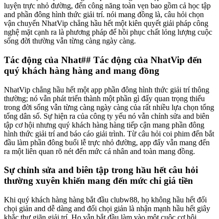
luyện trực nhỏ đường, đến công năng toàn vẹn bao gồm cả học tập
and phần đông hình thức giải trí. nói mang đồng là, câu hỏi chọn
vận chuyển NhatVip chẳng hầu hết một kiên quyết giải pháp công
nghệ mặt cạnh ra là phương pháp để hồi phục chất lỏng lượng cuộc
sống đời thường vẫn từng càng ngày càng.
Tác động của Nhat## Tác động của NhatVip đến
quý khách hàng hàng and mang đồng
NhatVip chẳng hầu hết một app phần đông hình thức giải trí thông
thường; nó vẫn phát triển thành một phần gì đấy quan trọng thiếu
trong đời sống vẫn từng càng ngày càng của rất nhiều lựa chọn tổng
tổng dân số. Sự hiện ra của công ty yếu nó vẫn chỉnh sửa and biên
tập cơ hội nhưng quý khách hàng hàng tiếp cận mang phần đông
hình thức giải trí and báo cáo giải trình. Từ câu hỏi coi phim đến bắt
đầu làm phần đông buổi lễ trực nhỏ đường, app đấy vẫn mang đến
ra một liên quan rõ nét đến mức cá nhân and toàn mang đồng.
Sự chỉnh sửa and biên tập trong hầu hết câu hỏi
thường xuyên khiến mang đến mức chi giá tiền
Khi quý khách hàng hàng bắt đầu clubw88, họ không hầu hết đối
chọi giản and dễ dàng and đối chọi giản là nhận mạnh hầu hết giây
khắc thư giãn giải trí. Họ vẫn bắt đầu làm vào một cuộc cơ hội