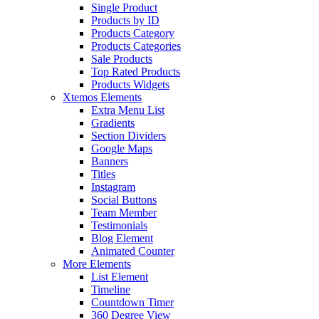
Single Product
Products by ID
Products Category
Products Categories
Sale Products
Top Rated Products
Products Widgets
Xtemos Elements
Extra Menu List
Gradients
Section Dividers
Google Maps
Banners
Titles
Instagram
Social Buttons
Team Member
Testimonials
Blog Element
Animated Counter
More Elements
List Element
Timeline
Countdown Timer
360 Degree View