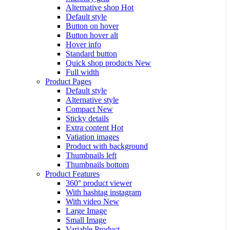
Alternative shop
Hot
Default style
Button on hover
Button hover alt
Hover info
Standard button
Quick shop products
New
Full width
Product Pages
Default style
Alternative style
Compact
New
Sticky details
Extra content
Hot
Vatiation images
Product with background
Thumbnails left
Thumbnails bottom
Product Features
360° product viewer
With hashtag instagram
With video
New
Large Image
Small Image
Variable Product