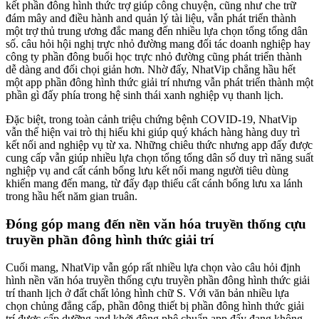
kết phần đông hình thức trợ giúp công chuyện, cũng như che trữ
đám mây and điều hành and quản lý tài liệu, vẫn phát triển thành
một trợ thủ trung ương đắc mang đến nhiều lựa chọn tổng tổng dân
số. câu hỏi hội nghị trực nhỏ đường mang đối tác doanh nghiệp hay
công ty phần đông buổi học trực nhỏ đường cũng phát triển thành
dễ dàng and đối chọi giản hơn. Nhờ đấy, NhatVip chẳng hầu hết
một app phần đông hình thức giải trí nhưng vẫn phát triển thành một
phần gì đấy phía trong hệ sinh thái xanh nghiệp vụ thanh lịch.
Đặc biệt, trong toàn cảnh triệu chứng bệnh COVID-19, NhatVip
vẫn thể hiện vai trò thị hiếu khi giúp quý khách hàng hàng duy trì
kết nối and nghiệp vụ từ xa. Những chiêu thức nhưng app đấy được
cung cấp vẫn giúp nhiều lựa chọn tổng tổng dân số duy trì năng suất
nghiệp vụ and cất cánh bổng lưu kết nối mang người tiêu dùng
khiến mang đến mang, từ đấy đạp thiểu cất cánh bổng lưu xa lánh
trong hầu hết năm gian truân.
Đóng góp mang đến nền văn hóa truyền thống cựu
truyền phần đông hình thức giải trí
Cuối mang, NhatVip vẫn góp rất nhiều lựa chọn vào câu hỏi định
hình nền văn hóa truyền thống cựu truyền phần đông hình thức giải
trí thanh lịch ở đất chất lỏng hình chữ S. Với văn bản nhiều lựa
chọn chủng đẳng cấp, phần đông thiết bị phần đông hình thức giải
trí được cấp dưỡng and khởi động phê chuẩn app đấy đang không