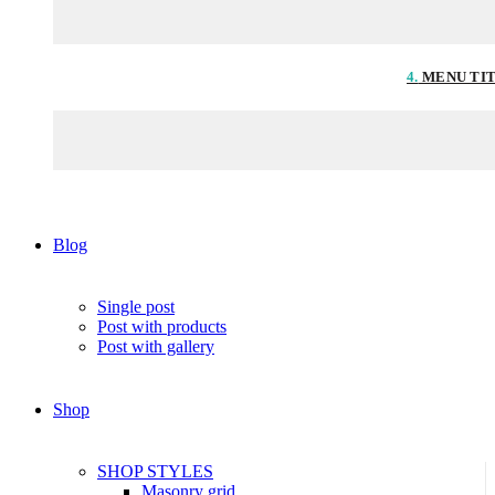
4.
MENU TI
Blog
Single post
Post with products
Post with gallery
Shop
SHOP STYLES
Masonry grid