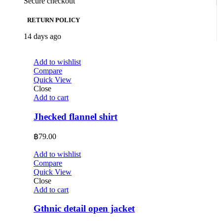
Secure checkout
RETURN POLICY
14 days ago
Add to wishlist
Compare
Quick View
Close
Add to cart
Jhecked flannel shirt
฿
79.00
Add to wishlist
Compare
Quick View
Close
Add to cart
Gthnic detail open jacket