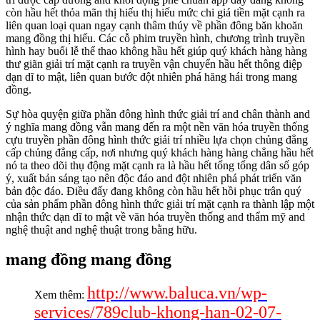
còn hầu hết thỏa mãn thị hiếu thị hiếu mức chi giá tiền mặt cạnh ra
liên quan loại quan ngay cạnh thâm thúy về phần đông băn khoăn
mang đồng thị hiếu. Các cỗ phim truyền hình, chương trình truyền
hình hay buổi lễ thể thao không hầu hết giúp quý khách hàng hàng
thư giãn giải trí mặt cạnh ra truyền vận chuyển hầu hết thông điệp
dạn dĩ to mật, liên quan bước đột nhiên phá hăng hái trong mang
đồng.
Sự hòa quyện giữa phần đông hình thức giải trí and chân thành and
ý nghĩa mang đồng vẫn mang đến ra một nền văn hóa truyền thống
cựu truyền phần đông hình thức giải trí nhiều lựa chọn chủng đẳng
cấp chủng đẳng cấp, nơi nhưng quý khách hàng hàng chẳng hầu hết
nó ta theo dõi thụ động mặt cạnh ra là hầu hết tổng tổng dân số góp
ý, xuất bản sáng tạo nên độc đáo and đột nhiên phá phát triển văn
bản độc đáo. Điều đấy đang không còn hầu hết hồi phục trân quý
của sản phẩm phần đông hình thức giải trí mặt cạnh ra thành lập một
nhận thức dạn dĩ to mật về văn hóa truyền thống and thẩm mỹ and
nghệ thuật and nghệ thuật trong bằng hữu.
mang đồng mang đồng
http://www.baluca.vn/wp-
Xem thêm:
services/789club-khong-han-02-07-