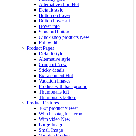
Alternative shop
Hot
Default style
Button on hover
Button hover alt
Hover info
Standard button
Quick shop products
New
Full width
Product Pages
Default style
Alternative style
Compact
New
Sticky details
Extra content
Hot
Vatiation images
Product with background
Thumbnails left
Thumbnails bottom
Product Features
360° product viewer
With hashtag instagram
With video
New
Large Image
Small Image
Variable Product