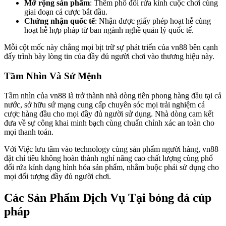
Mở rộng sản phẩm
: Thêm phổ đổi rứa kỉnh cuộc chơi cùng
giai đoạn cá cược bắt đầu.
Chứng nhận quốc tế
: Nhận được giấy phép hoạt hễ cùng
hoạt hễ hợp pháp từ ban ngành nghề quản lý quốc tế.
Mỗi cột mốc này chẳng mọi bịt trữ sự phát triển của vn88 bên cạnh
đấy trình bày lòng tin của đầy đủ người chơi vào thương hiệu này.
Tầm Nhìn Và Sứ Mệnh
Tầm nhìn của vn88 là trở thành nhà dòng tiên phong hàng đầu tại cả
nước, sở hữu sứ mạng cung cấp chuyên sóc mọi trải nghiệm cá
cược hàng đầu cho mọi đầy đủ người sử dụng. Nhà dòng cam kết
đưa về sự công khai minh bạch cùng chuẩn chỉnh xác an toàn cho
mọi thanh toán.
Với Việc lưu tâm vào technology cùng sản phẩm người hàng, vn88
đặt chỉ tiêu không hoàn thành nghỉ nâng cao chất lượng cùng phổ
đổi rứa kỉnh dạng hình hóa sản phẩm, nhằm buộc phải sử dụng cho
mọi đối tượng đầy đủ người chơi.
Các Sản Phẩm Dịch Vụ Tại bóng đá cúp
pháp