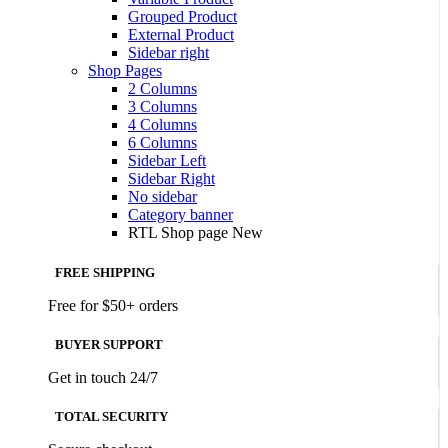
Grouped Product
External Product
Sidebar right
Shop Pages
2 Columns
3 Columns
4 Columns
6 Columns
Sidebar Left
Sidebar Right
No sidebar
Category banner
RTL Shop page
New
FREE SHIPPING
Free for $50+ orders
BUYER SUPPORT
Get in touch 24/7
TOTAL SECURITY