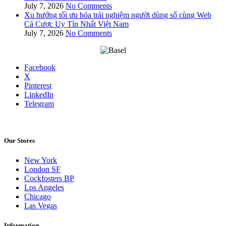
July 7, 2026
No Comments
Xu hướng tối ưu hóa trải nghiệm người dùng số cùng Web
Cá Cược Uy Tín Nhất Việt Nam
July 7, 2026
No Comments
Facebook
X
Pinterest
LinkedIn
Telegram
Our Stores
New York
London SF
Cockfosters BP
Los Angeles
Chicago
Las Vegas
Information