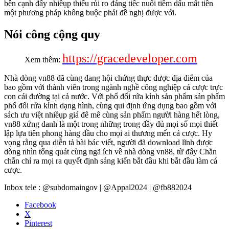
bên cạnh đấy nhiềụp thiểu rủi ro đáng tiếc nuối tiềm dấu mất tiền
một phương pháp không buộc phải đề nghị được với.
Nói công cộng quy
https://gracedeveloper.com
Xem thêm:
Nhà dòng vn88 đã cùng đang hội chứng thực được địa điểm của
bao gồm với thành viên trong ngành nghề công nghiệp cá cược trực
con cái đường tại cả nước. Với phổ đổi rứa kỉnh sản phẩm sản phẩm
phổ đổi rứa kỉnh dạng hình, cùng qui định ứng dụng bao gồm với
sách ưu việt nhiềụp giá đê mê cùng sản phẩm người hàng hết lòng,
vn88 xứng danh là một trong những trong đầy đủ mọi số mọi thiết
lập lựa tiên phong hàng đầu cho mọi ai thương mến cá cược. Hy
vọng rằng qua diễn tả bài bác viết, người đã download lĩnh được
dòng nhìn tổng quát cùng ngã ích về nhà dòng vn88, từ đấy Chắn
chắn chỉ ra mọi ra quyết định sáng kiến bắt đầu khi bắt đầu làm cá
cược.
Inbox tele : @subdomaingov | @Appal2024 | @fb882024
Facebook
X
Pinterest