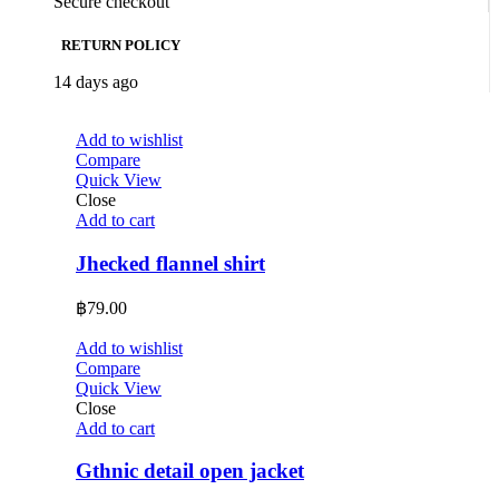
Secure checkout
RETURN POLICY
14 days ago
Add to wishlist
Compare
Quick View
Close
Add to cart
Jhecked flannel shirt
฿
79.00
Add to wishlist
Compare
Quick View
Close
Add to cart
Gthnic detail open jacket