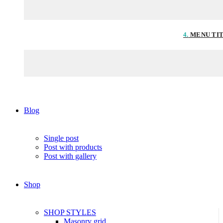
4.
MENU TI
Blog
Single post
Post with products
Post with gallery
Shop
SHOP STYLES
Masonry grid