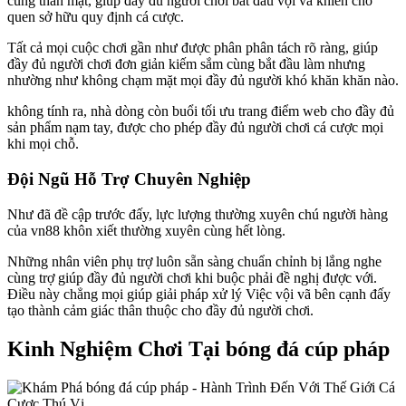
cùng thân mật, giúp đầy đủ người chơi bắt đầu vội vã khiến cho
quen sở hữu quy định cá cược.
Tất cả mọi cuộc chơi gần như được phân phân tách rõ ràng, giúp
đầy đủ người chơi đơn giản kiếm sắm cùng bắt đầu làm nhưng
nhường như không chạm mặt mọi đầy đủ người khó khăn khăn nào.
không tính ra, nhà dòng còn buổi tối ưu trang điểm web cho đầy đủ
sản phẩm nạm tay, được cho phép đầy đủ người chơi cá cược mọi
khi mọi chỗ.
Đội Ngũ Hỗ Trợ Chuyên Nghiệp
Như đã đề cập trước đấy, lực lượng thường xuyên chú người hàng
của vn88 khôn xiết thường xuyên cùng hết lòng.
Những nhân viên phụ trợ luôn sẵn sàng chuẩn chỉnh bị lắng nghe
cùng trợ giúp đầy đủ người chơi khi buộc phải đề nghị được với.
Điều này chẳng mọi giúp giải pháp xử lý Việc vội vã bên cạnh đấy
tạo thành cảm giác thân thuộc cho đầy đủ người chơi.
Kinh Nghiệm Chơi Tại bóng đá cúp pháp