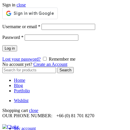
Sign in
close
Required
Username or email
*
Required
Password
*
Log in
Lost your password?
Remember me
No account yet?
Create an Account
Search
Search
for:
Home
Blog
Portfolio
Wishlist
Shopping cart
close
OUR PHONE NUMBER:
+66 (0) 81 701 8270
My account