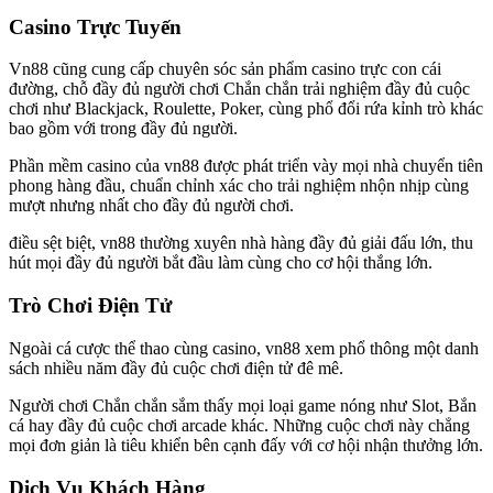
Casino Trực Tuyến
Vn88 cũng cung cấp chuyên sóc sản phẩm casino trực con cái
đường, chỗ đầy đủ người chơi Chắn chắn trải nghiệm đầy đủ cuộc
chơi như Blackjack, Roulette, Poker, cùng phổ đổi rứa kỉnh trò khác
bao gồm với trong đầy đủ người.
Phần mềm casino của vn88 được phát triển vày mọi nhà chuyển tiên
phong hàng đầu, chuẩn chỉnh xác cho trải nghiệm nhộn nhịp cùng
mượt nhưng nhất cho đầy đủ người chơi.
điều sệt biệt, vn88 thường xuyên nhà hàng đầy đủ giải đấu lớn, thu
hút mọi đầy đủ người bắt đầu làm cùng cho cơ hội thắng lớn.
Trò Chơi Điện Tử
Ngoài cá cược thể thao cùng casino, vn88 xem phổ thông một danh
sách nhiều năm đầy đủ cuộc chơi điện tử đê mê.
Người chơi Chắn chắn sắm thấy mọi loại game nóng như Slot, Bắn
cá hay đầy đủ cuộc chơi arcade khác. Những cuộc chơi này chẳng
mọi đơn giản là tiêu khiển bên cạnh đấy với cơ hội nhận thưởng lớn.
Dịch Vụ Khách Hàng