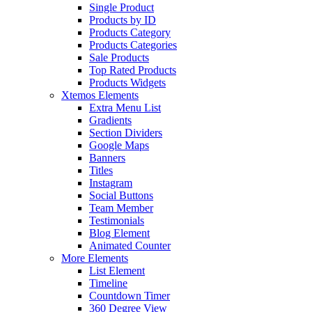
Single Product
Products by ID
Products Category
Products Categories
Sale Products
Top Rated Products
Products Widgets
Xtemos Elements
Extra Menu List
Gradients
Section Dividers
Google Maps
Banners
Titles
Instagram
Social Buttons
Team Member
Testimonials
Blog Element
Animated Counter
More Elements
List Element
Timeline
Countdown Timer
360 Degree View