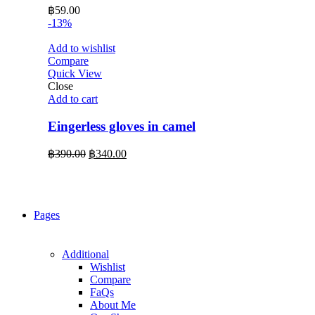
฿
59.00
-13%
Add to wishlist
Compare
Quick View
Close
Add to cart
Eingerless gloves in camel
Original
Current
฿
390.00
฿
340.00
price
price
was:
is:
฿390.00.
฿340.00.
Pages
Additional
Wishlist
Compare
FaQs
About Me