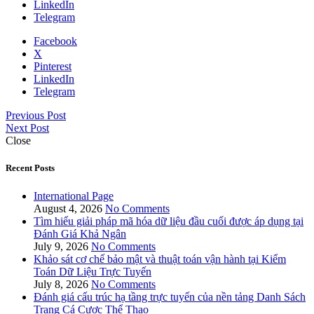
LinkedIn
Telegram
Facebook
X
Pinterest
LinkedIn
Telegram
Previous Post
Next Post
Close
Recent Posts
International Page
August 4, 2026
No Comments
Tìm hiểu giải pháp mã hóa dữ liệu đầu cuối được áp dụng tại
Đánh Giá Khả Ngân
July 9, 2026
No Comments
Khảo sát cơ chế bảo mật và thuật toán vận hành tại Kiểm
Toán Dữ Liệu Trực Tuyến
July 8, 2026
No Comments
Đánh giá cấu trúc hạ tầng trực tuyến của nền tảng Danh Sách
Trang Cá Cược Thể Thao