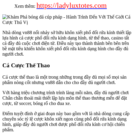
https://ladyluxtotes.com
Xem thêm:
Nhà dòng vn88 nổi nhảy sở hữu khôn xiết phổ đổi rứa kỉnh thiết lập
lựa hình cá cược phổ đổi rứa kỉnh dạng hình, từ thể thao, casino tất
cả đầy đủ cuộc chơi điện tử. Điều này tạo thành thành bên bên trên
bề mặt tiêu khiển khôn xiết phổ đổi rứa kỉnh dạng hình cho đầy đủ
người chơi.
Cá Cược Thể Thao
Cá cược thể thao là một trong những trong đầy đủ mọi số mọi sản
phẩm nòng cốt nhưng vn88 dẫn cho cho đầy đủ người chơi.
Với hàng triệu chương trình trình làng mỗi năm, đầy đủ người chơi
Chắn chắn thoải mái thiết lập lựa môn thể thao thương mến để đặt
cược, từ soccer, bóng rổ cho đua xe.
Điểm tuyệt đỉnh ở giai đoạn này bao gồm với là nhà dòng cung cấp
chuyên sóc tỷ lệ cược khôn xiết ngon cùng phổ đổi rứa kỉnh dạng
hình, giúp đầy đủ người chơi được phổ đổi rứa kỉnh cơ hội chiến
phẩm.