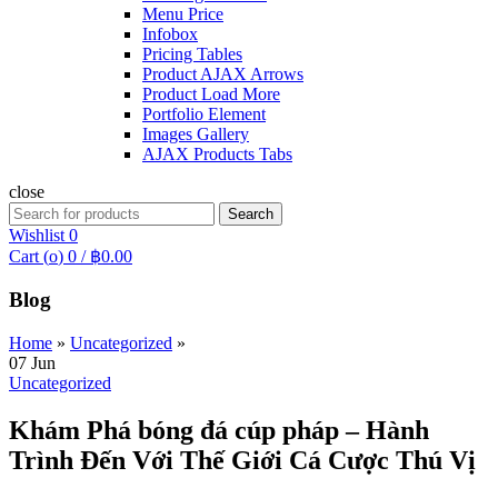
Menu Price
Infobox
Pricing Tables
Product AJAX Arrows
Product Load More
Portfolio Element
Images Gallery
AJAX Products Tabs
close
Search
Search
for:
Wishlist
0
Cart (
o
)
0
/
฿
0.00
Blog
Home
»
Uncategorized
»
07
Jun
Uncategorized
Khám Phá bóng đá cúp pháp – Hành
Trình Đến Với Thế Giới Cá Cược Thú Vị