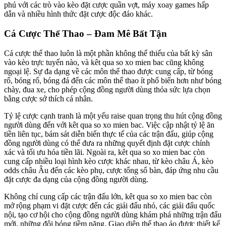
phú với các trò vào kèo đặt cược quần vợt, máy xoay games hấp
dẫn và nhiều hình thức đặt cược độc đáo khác.
Cá Cược Thể Thao – Đam Mê Bất Tận
Cá cược thể thao luôn là một phần không thể thiếu của bất kỳ sân
vào kèo trực tuyến nào, và kêt qua so xo mien bac cũng không
ngoại lệ. Sự đa dạng về các môn thể thao được cung cấp, từ bóng
rổ, bóng rổ, bóng đá đến các môn thể thao ít phổ biến hơn như bóng
chày, đua xe, cho phép cộng đồng người dùng thỏa sức lựa chọn
bằng cược sở thích cá nhân.
Tỷ lệ cược cạnh tranh là một yếu raise quan trọng thu hút cộng đồng
người dùng đến với kêt qua so xo mien bac. Việc cập nhật tỷ lệ ăn
tiền liên tục, bám sát diễn biến thực tế của các trận đấu, giúp cộng
đồng người dùng có thể đưa ra những quyết định đặt cược chính
xác và tối ưu hóa tiền lãi. Ngoài ra, kêt qua so xo mien bac còn
cung cấp nhiều loại hình kèo cược khác nhau, từ kèo châu Á, kèo
odds châu Âu đến các kèo phụ, cược tổng số bàn, đáp ứng nhu cầu
đặt cược đa dạng của cộng đồng người dùng.
Không chỉ cung cấp các trận đấu lớn, kêt qua so xo mien bac còn
mở rộng phạm vi đặt cược đến các giải đấu nhỏ, các giải đấu quốc
nội, tạo cơ hội cho cộng đồng người dùng khám phá những trận đấu
mới, những đội bóng tiềm năng. Giao diện thể thao ảo được thiết kế