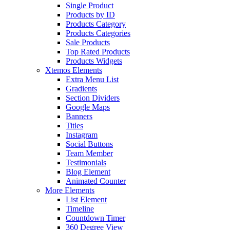
Single Product
Products by ID
Products Category
Products Categories
Sale Products
Top Rated Products
Products Widgets
Xtemos Elements
Extra Menu List
Gradients
Section Dividers
Google Maps
Banners
Titles
Instagram
Social Buttons
Team Member
Testimonials
Blog Element
Animated Counter
More Elements
List Element
Timeline
Countdown Timer
360 Degree View