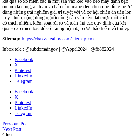
kêt qua so xo mien bac là một sân vào kèo vào kèo máy đánh bạc
online đa dạng, an toàn và hấp dẫn, mang đến cho cộng đồng người
dùng những trải nghiệm giải trí tuyệt vời và cơ hội chiến ăn tiền lớn.
Tuy nhiên, cộng đồng người dùng cần vào kèo đặt cược một cách
có trách nhiệm, kiểm soát rủi ro và tuân thủ các quy định của kêt
qua so xo mien bac để có trải nghiệm đặt cược bảo hiểm và thú vị.
Sitemap:
https://chakz-healthy.com/sitemap.xml
Inbox tele : @subdomaingov | @Appal2024 | @fb882024
Facebook
X
Pinterest
LinkedIn
Telegram
Facebook
X
Pinterest
LinkedIn
Telegram
Previous Post
Next Post
Close