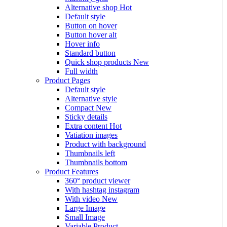
Alternative shop
Hot
Default style
Button on hover
Button hover alt
Hover info
Standard button
Quick shop products
New
Full width
Product Pages
Default style
Alternative style
Compact
New
Sticky details
Extra content
Hot
Vatiation images
Product with background
Thumbnails left
Thumbnails bottom
Product Features
360° product viewer
With hashtag instagram
With video
New
Large Image
Small Image
Variable Product