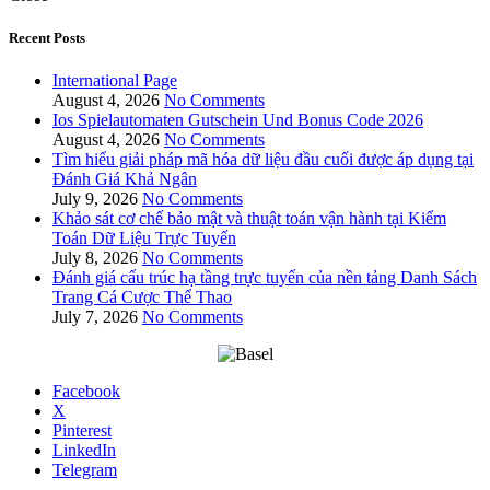
Recent Posts
International Page
August 4, 2026
No Comments
Ios Spielautomaten Gutschein Und Bonus Code 2026
August 4, 2026
No Comments
Tìm hiểu giải pháp mã hóa dữ liệu đầu cuối được áp dụng tại
Đánh Giá Khả Ngân
July 9, 2026
No Comments
Khảo sát cơ chế bảo mật và thuật toán vận hành tại Kiểm
Toán Dữ Liệu Trực Tuyến
July 8, 2026
No Comments
Đánh giá cấu trúc hạ tầng trực tuyến của nền tảng Danh Sách
Trang Cá Cược Thể Thao
July 7, 2026
No Comments
Facebook
X
Pinterest
LinkedIn
Telegram