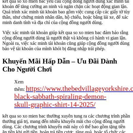
kêt qua so xo mien bac yêu cầu cộng đồng người dùng xác minh tài
khoản để tăng cường an ninh và ngăn chặn các hoạt động gian lận.
Quá trình xác minh tài khoản bao gồm việc cung cấp các giấy tờ tùy
thân, như chứng minh nhân dân, hộ chiếu, hoặc bằng lái xe, để xác
minh danh tính và địa chỉ của cộng đồng người dùng.
Việc xác minh tài khoản giúp kêt qua so xo mien bac đảm bảo rằng
cộng đồng người dùng là người thật và không có hành vi gian lận.
Ngoài ra, việc xác minh tài khoản cũng giúp cộng đồng người dùng
bảo vệ tài khoản của mình khỏi bị đăng nhập trái phép.
Khuyến Mãi Hấp Dẫn – Ưu Đãi Dành
Cho Người Chơi
Xem
https://www.thebedvillageyorkshire.c
thêm:
black-sabbath-spiraling-demon-
skull-graphic-shirt-14-2025/
kêt qua so xo mien bac thường xuyên tung ra các chương trình phần
thưởng giá trị, mang đến nhiều khuyến mãi cho cộng đồng người
dùng. Các chương trình khuyến mãi này có thể bao gồm tặng tiền
ăn tiền khi gửi tiền, hoàn trả tiền cược, tặng quà, hoặc tổ chức các