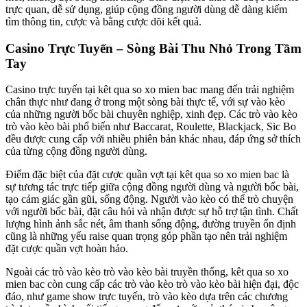
trực quan, dễ sử dụng, giúp cộng đồng người dùng dễ dàng kiếm
tìm thông tin, cược và bằng cược dõi kết quả.
Casino Trực Tuyến – Sòng Bài Thu Nhỏ Trong Tầm
Tay
Casino trực tuyến tại kêt qua so xo mien bac mang đến trải nghiệm
chân thực như đang ở trong một sòng bài thực tế, với sự vào kèo
của những người bốc bài chuyên nghiệp, xinh đẹp. Các trò vào kèo
trò vào kèo bài phổ biến như Baccarat, Roulette, Blackjack, Sic Bo
đều được cung cấp với nhiều phiên bản khác nhau, đáp ứng sở thích
của từng cộng đồng người dùng.
Điểm đặc biệt của đặt cược quần vợt tại kêt qua so xo mien bac là
sự tương tác trực tiếp giữa cộng đồng người dùng và người bốc bài,
tạo cảm giác gần gũi, sống động. Người vào kèo có thể trò chuyện
với người bốc bài, đặt câu hỏi và nhận được sự hỗ trợ tận tình. Chất
lượng hình ảnh sắc nét, âm thanh sống động, đường truyền ổn định
cũng là những yếu raise quan trọng góp phần tạo nên trải nghiệm
đặt cược quần vợt hoàn hảo.
Ngoài các trò vào kèo trò vào kèo bài truyền thống, kêt qua so xo
mien bac còn cung cấp các trò vào kèo trò vào kèo bài hiện đại, độc
đáo, như game show trực tuyến, trò vào kèo dựa trên các chương