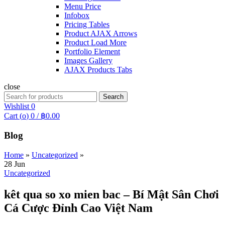
Menu Price
Infobox
Pricing Tables
Product AJAX Arrows
Product Load More
Portfolio Element
Images Gallery
AJAX Products Tabs
close
Search
Search
for:
Wishlist
0
Cart (
o
)
0
/
฿
0.00
Blog
Home
»
Uncategorized
»
28
Jun
Uncategorized
kêt qua so xo mien bac – Bí Mật Sân Chơi
Cá Cược Đỉnh Cao Việt Nam