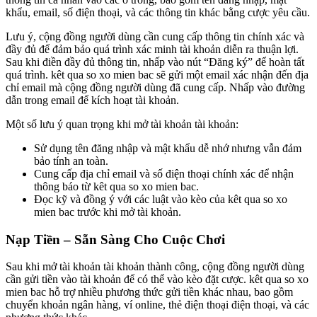
khẩu, email, số điện thoại, và các thông tin khác bằng cược yêu cầu.
Lưu ý, cộng đồng người dùng cần cung cấp thông tin chính xác và
đầy đủ để đảm bảo quá trình xác minh tài khoản diễn ra thuận lợi.
Sau khi điền đầy đủ thông tin, nhấp vào nút “Đăng ký” để hoàn tất
quá trình. kêt qua so xo mien bac sẽ gửi một email xác nhận đến địa
chỉ email mà cộng đồng người dùng đã cung cấp. Nhấp vào đường
dẫn trong email để kích hoạt tài khoản.
Một số lưu ý quan trọng khi mở tài khoản tài khoản:
Sử dụng tên đăng nhập và mật khẩu dễ nhớ nhưng vẫn đảm
bảo tính an toàn.
Cung cấp địa chỉ email và số điện thoại chính xác để nhận
thông báo từ kêt qua so xo mien bac.
Đọc kỹ và đồng ý với các luật vào kèo của kêt qua so xo
mien bac trước khi mở tài khoản.
Nạp Tiền – Sẵn Sàng Cho Cuộc Chơi
Sau khi mở tài khoản tài khoản thành công, cộng đồng người dùng
cần gửi tiền vào tài khoản để có thể vào kèo đặt cược. kêt qua so xo
mien bac hỗ trợ nhiều phương thức gửi tiền khác nhau, bao gồm
chuyển khoản ngân hàng, ví online, thẻ điện thoại điện thoại, và các