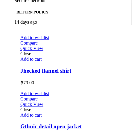
Secure checkout
RETURN POLICY
14 days ago
Add to wishlist
Compare
Quick View
Close
Add to cart
Jhecked flannel shirt
฿
79.00
Add to wishlist
Compare
Quick View
Close
Add to cart
Gthnic detail open jacket