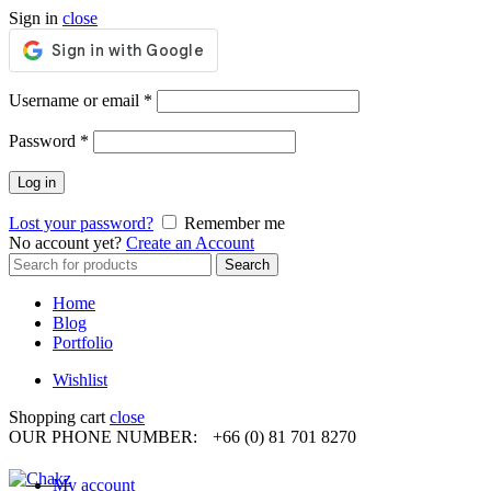
Sign in
close
Required
Username or email
*
Required
Password
*
Log in
Lost your password?
Remember me
No account yet?
Create an Account
Search
Search
for:
Home
Blog
Portfolio
Wishlist
Shopping cart
close
OUR PHONE NUMBER:
+66 (0) 81 701 8270
My account