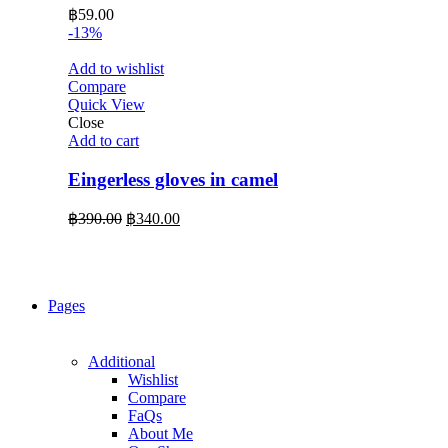
฿
59.00
-13%
Add to wishlist
Compare
Quick View
Close
Add to cart
Eingerless gloves in camel
Original
Current
฿
390.00
฿
340.00
price
price
was:
is:
฿390.00.
฿340.00.
Pages
Additional
Wishlist
Compare
FaQs
About Me