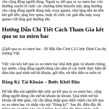
cho cộng đồng người dùng. Ngoài ra, kêt qua so xo mien bac còn
thường xuyên tổ chức các chương trình khuyến mãi, tặng thưởng
cho cộng đồng người dùng máy xoay games, như tặng tiền ăn tiền
khi gửi tiền, tặng free spins, hoặc tổ chức các giải đấu máy xoay
games với tổng giải thưởng lớn.
Hướng Dẫn Chi Tiết Cách Tham Gia kêt
qua so xo mien bac
Việc vào kèo kêt qua so xo mien bac khá đơn giản và nhanh chóng,
tuy nhiên, cộng đồng người dùng cần nắm rõ các bước thực hiện để
đảm bảo quá trình mở tài khoản, gửi tiền, rút tiền diễn ra suôn sẻ.
Đăng Ký Tài Khoản – Bước Khởi Đầu
Để bắt đầu trải nghiệm đặt cược tại kêt qua so xo mien bac, cộng
đồng người dùng cần mở tài khoản tài khoản. Quá trình mở tài
khoản rất đơn giản, chỉ cần đăng nhập giao diện chính của kêt qua
so xo mien bac và nhấp vào nút “Đăng ký”. Sau đó, điền đầy đủ
thông tin cá nhân vào các ô trống, bao gồm tên đăng nhập, mật