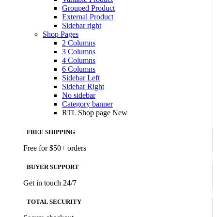
Grouped Product
External Product
Sidebar right
Shop Pages
2 Columns
3 Columns
4 Columns
6 Columns
Sidebar Left
Sidebar Right
No sidebar
Category banner
RTL Shop page
New
FREE SHIPPING
Free for $50+ orders
BUYER SUPPORT
Get in touch 24/7
TOTAL SECURITY