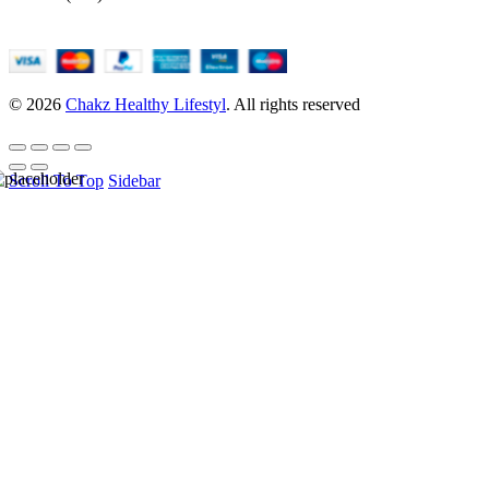
© 2026
Chakz Healthy Lifestyl
. All rights reserved
Scroll To Top
Sidebar
HELLO USER, JOIN
OUR
NEWSLETTER
BASEL &
CO.
Be the first to learn about our latest trends and get