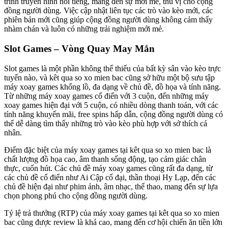
trình truyền hình nổi tiếng, mang đến sự mới mẻ, thú vị cho cộng
đồng người dùng. Việc cập nhật liên tục các trò vào kèo mới, các
phiên bản mới cũng giúp cộng đồng người dùng không cảm thấy
nhàm chán và luôn có những trải nghiệm mới mẻ.
Slot Games – Vòng Quay May Mắn
Slot games là một phần không thể thiếu của bất kỳ sân vào kèo trực
tuyến nào, và kêt qua so xo mien bac cũng sở hữu một bộ sưu tập
máy xoay games khổng lồ, đa dạng về chủ đề, đồ họa và tính năng.
Từ những máy xoay games cổ điển với 3 cuộn, đến những máy
xoay games hiện đại với 5 cuộn, có nhiều dòng thanh toán, với các
tính năng khuyến mãi, free spins hấp dẫn, cộng đồng người dùng có
thể dễ dàng tìm thấy những trò vào kèo phù hợp với sở thích cá
nhân.
Điểm đặc biệt của máy xoay games tại kêt qua so xo mien bac là
chất lượng đồ họa cao, âm thanh sống động, tạo cảm giác chân
thực, cuốn hút. Các chủ đề máy xoay games cũng rất đa dạng, từ
các chủ đề cổ điển như Ai Cập cổ đại, thần thoại Hy Lạp, đến các
chủ đề hiện đại như phim ảnh, âm nhạc, thể thao, mang đến sự lựa
chọn phong phú cho cộng đồng người dùng.
Tỷ lệ trả thưởng (RTP) của máy xoay games tại kêt qua so xo mien
bac cũng được review là khá cao, mang đến cơ hội chiến ăn tiền lớn