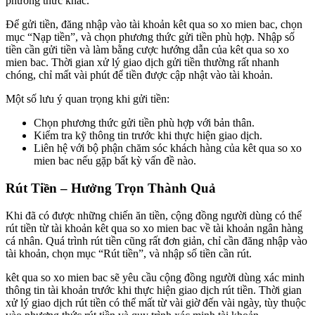
phương thức khác.
Để gửi tiền, đăng nhập vào tài khoản kêt qua so xo mien bac, chọn
mục “Nạp tiền”, và chọn phương thức gửi tiền phù hợp. Nhập số
tiền cần gửi tiền và làm bằng cược hướng dẫn của kêt qua so xo
mien bac. Thời gian xử lý giao dịch gửi tiền thường rất nhanh
chóng, chỉ mất vài phút để tiền được cập nhật vào tài khoản.
Một số lưu ý quan trọng khi gửi tiền:
Chọn phương thức gửi tiền phù hợp với bản thân.
Kiểm tra kỹ thông tin trước khi thực hiện giao dịch.
Liên hệ với bộ phận chăm sóc khách hàng của kêt qua so xo
mien bac nếu gặp bất kỳ vấn đề nào.
Rút Tiền – Hưởng Trọn Thành Quả
Khi đã có được những chiến ăn tiền, cộng đồng người dùng có thể
rút tiền từ tài khoản kêt qua so xo mien bac về tài khoản ngân hàng
cá nhân. Quá trình rút tiền cũng rất đơn giản, chỉ cần đăng nhập vào
tài khoản, chọn mục “Rút tiền”, và nhập số tiền cần rút.
kêt qua so xo mien bac sẽ yêu cầu cộng đồng người dùng xác minh
thông tin tài khoản trước khi thực hiện giao dịch rút tiền. Thời gian
xử lý giao dịch rút tiền có thể mất từ vài giờ đến vài ngày, tùy thuộc