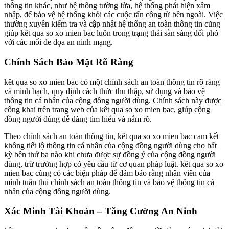
thông tin khác, như hệ thống tường lửa, hệ thống phát hiện xâm
nhập, để bảo vệ hệ thống khỏi các cuộc tấn công từ bên ngoài. Việc
thường xuyên kiểm tra và cập nhật hệ thống an toàn thông tin cũng
giúp kêt qua so xo mien bac luôn trong trạng thái sẵn sàng đối phó
với các mối đe dọa an ninh mạng.
Chính Sách Bảo Mật Rõ Ràng
kêt qua so xo mien bac có một chính sách an toàn thông tin rõ ràng
và minh bạch, quy định cách thức thu thập, sử dụng và bảo vệ
thông tin cá nhân của cộng đồng người dùng. Chính sách này được
công khai trên trang web của kêt qua so xo mien bac, giúp cộng
đồng người dùng dễ dàng tìm hiểu và nắm rõ.
Theo chính sách an toàn thông tin, kêt qua so xo mien bac cam kết
không tiết lộ thông tin cá nhân của cộng đồng người dùng cho bất
kỳ bên thứ ba nào khi chưa được sự đồng ý của cộng đồng người
dùng, trừ trường hợp có yêu cầu từ cơ quan pháp luật. kêt qua so xo
mien bac cũng có các biện pháp để đảm bảo rằng nhân viên của
mình tuân thủ chính sách an toàn thông tin và bảo vệ thông tin cá
nhân của cộng đồng người dùng.
Xác Minh Tài Khoản – Tăng Cường An Ninh