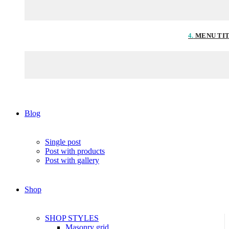
4.
MENU TI
Blog
Single post
Post with products
Post with gallery
Shop
SHOP STYLES
Masonry grid