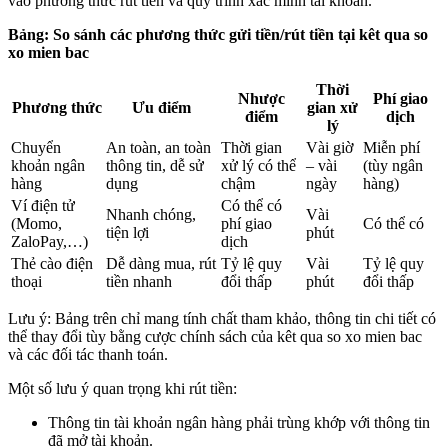
vào phương thức rút tiền và quy trình xác minh tài khoản.
Bảng: So sánh các phương thức gửi tiền/rút tiền tại kêt qua so
xo mien bac
Thời
Nhược
Phí giao
Phương thức
Ưu điểm
gian xử
điểm
dịch
lý
Chuyển
An toàn, an toàn
Thời gian
Vài giờ
Miễn phí
khoản ngân
thông tin, dễ sử
xử lý có thể
– vài
(tùy ngân
hàng
dụng
chậm
ngày
hàng)
Ví điện tử
Có thể có
Nhanh chóng,
Vài
(Momo,
phí giao
Có thể có
tiện lợi
phút
ZaloPay,…)
dịch
Thẻ cào điện
Dễ dàng mua, rút
Tỷ lệ quy
Vài
Tỷ lệ quy
thoại
tiền nhanh
đổi thấp
phút
đổi thấp
Lưu ý: Bảng trên chỉ mang tính chất tham khảo, thông tin chi tiết có
thể thay đổi tùy bằng cược chính sách của kêt qua so xo mien bac
và các đối tác thanh toán.
Một số lưu ý quan trọng khi rút tiền:
Thông tin tài khoản ngân hàng phải trùng khớp với thông tin
đã mở tài khoản.