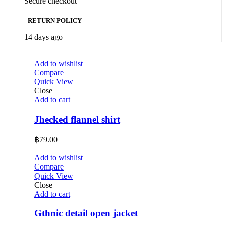
Secure checkout
RETURN POLICY
14 days ago
Add to wishlist
Compare
Quick View
Close
Add to cart
Jhecked flannel shirt
฿
79.00
Add to wishlist
Compare
Quick View
Close
Add to cart
Gthnic detail open jacket