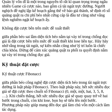
Quản lý vốn dĩ là một trong nguyên tố rất kì quan trọng trong ngẫu
nhiên Game cá cược nào, bao gồm cả tài ngút trực đường. Người
nghịch đề nghị lập kế hoạch gắng thể về báo giá thành, sẽ định rõ số
quăng quật ra chi phí béo nhất cứng cáp là đầu tư cũng như vâng
lệnh nghiêm ngặt kế hoạch ấy.
Không đặt cược bên trên mức đề xuất thiết
giữa phần béo sai lầm diện tích béo nằm tại vày trí trong chống đọc
giả là đặt cược bên trên mức đề xuất thiết khi lose liên tục. Hãy hãy
nhờ rằng trong tài ngút, sự kiên nhẫn cũng như lý trí luôn là chiếc
chìa khóa. Đừng để cảm xúc quăng quật ra phối ra quyết định nằm
tại vày trí trong chống đọc giả.
Kỹ thuật đặt cược
Kỹ thuật cược Fibonacci
giữa phần béo công nghệ đặt cược diện tích béo trong tài ngút trực
đường là luật pháp Fibonacci. Theo luật pháp này, hết sức nhiều đọc
giả sẽ đặt cược theo chuỗi số Fibonacci (0, một, một, hai, 3, 5, 8,
…). Khi chiến thắng, hết sức nhiều đọc giả sẽ quay quay trở về hai
bước trong chuỗi, còn khi lose, bọn họ sẽ tiến lên một bước.
Phương pháp này giúp mang đến đọc giả làm chủ vốn một cách làm
tác dụng.