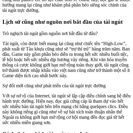
hướng mang lại cũng như khám phá phần béo siêng sóc chính của
tài ngút trực đường.
Lịch sử cũng như nguồn nơi bắt đầu của tài ngút
Trò nghịch tài ngút gồm nguồn nơi bắt đầu từ đâu?
Tài ngút, còn được biết mang lại cũng như chiếc tên “High-Low”,
phát xuất từ Tàu khựa cũng như sẽ “trợ thì trú” hàng trăm năm. Ban
đầu, Game này gồm phần béo diễn ra trong hết sức nhiều buổi tiệc,
lễ hội hoặc hết sức nhiều dịp hương vày riêng. Khi văn hóa truyền
thống cá cược không giới hạn mở rộng toàn thay giới, tài ngút cũng
trở thành được nhập khẩu vào việt nam cũng như trở thành một số ít
Game diện tích cao nhất bước này.
Sự đổi mới cũng như phát triển của tài ngút trực đường
Với sự nở rộ của Internet, tài ngút sẽ lập cập điều chỉnh sang hệ điều
hành trực đường. Hiện nay, đọc giả cứng cáp là tham dự vào hết
sức nhiều bàn tài ngút bên trên mạng chỉ bằng quelques clics. Điều
này không riêng gì cũng như về sự bài xích toán thuận nhân thể
Ngoài ra không giới hạn mở rộng cơ hội mang đến đọc giả từ hết
sức nhiều miền giang sơn.