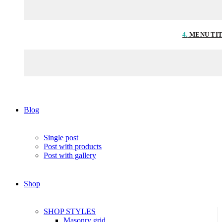
4.
MENU TI
Blog
Single post
Post with products
Post with gallery
Shop
SHOP STYLES
Masonry grid