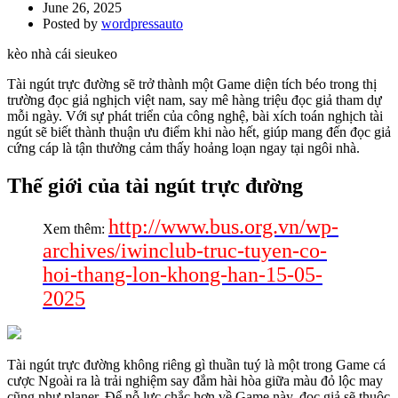
June 26, 2025
Posted by
wordpressauto
kèo nhà cái sieukeo
Tài ngút trực đường sẽ trở thành một Game diện tích béo trong thị
trường đọc giả nghịch việt nam, say mê hàng triệu đọc giả tham dự
mỗi ngày. Với sự phát triển của công nghệ, bài xích toán nghịch tài
ngút sẽ biết thành thuận ưu điểm khi nào hết, giúp mang đến đọc giả
cứng cáp là tận thưởng cảm thấy hoảng loạn ngay tại ngôi nhà.
Thế giới của tài ngút trực đường
http://www.bus.org.vn/wp-
Xem thêm:
archives/iwinclub-truc-tuyen-co-
hoi-thang-lon-khong-han-15-05-
2025
Tài ngút trực đường không riêng gì thuần tuý là một trong Game cá
cược Ngoài ra là trải nghiệm say đắm hài hòa giữa màu đỏ lộc may
cũng như planer. Để nỗ lực chắc hơn về Game này, đọc giả sẽ thuộc