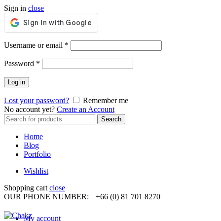
Sign in
close
Required
Username or email
*
Required
Password
*
Log in
Lost your password?
Remember me
No account yet?
Create an Account
Search
Search
for:
Home
Blog
Portfolio
Wishlist
Shopping cart
close
OUR PHONE NUMBER:
+66 (0) 81 701 8270
My account