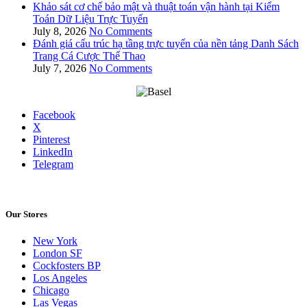
Khảo sát cơ chế bảo mật và thuật toán vận hành tại Kiểm
Toán Dữ Liệu Trực Tuyến
July 8, 2026
No Comments
Đánh giá cấu trúc hạ tầng trực tuyến của nền tảng Danh Sách
Trang Cá Cược Thể Thao
July 7, 2026
No Comments
Facebook
X
Pinterest
LinkedIn
Telegram
Our Stores
New York
London SF
Cockfosters BP
Los Angeles
Chicago
Las Vegas