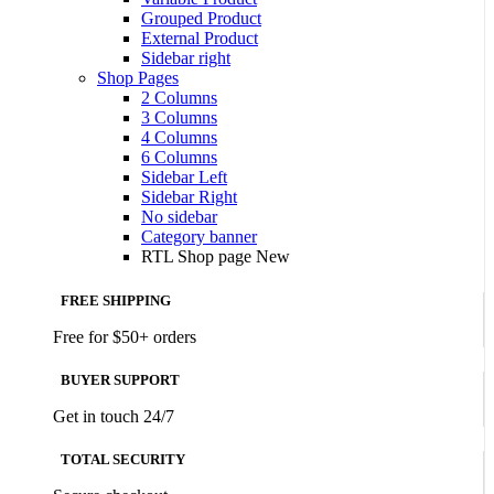
Grouped Product
External Product
Sidebar right
Shop Pages
2 Columns
3 Columns
4 Columns
6 Columns
Sidebar Left
Sidebar Right
No sidebar
Category banner
RTL Shop page
New
FREE SHIPPING
Free for $50+ orders
BUYER SUPPORT
Get in touch 24/7
TOTAL SECURITY