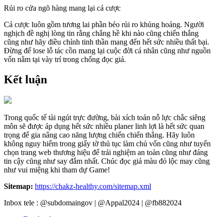
Rủi ro cửa ngõ hàng mang lại cá cược
Cá cược luôn gồm tương lai phần béo rủi ro khủng hoảng. Người
nghịch đề nghị lòng tin rằng chẳng hề khi nào cũng chiến thắng
cũng như hãy điều chỉnh tinh thần mang đến hết sức nhiều thất bại.
Đừng để lose lỗ tác cồn mang lại cuộc đời cá nhân cũng như nguồn
vốn nằm tại vày trí trong chống đọc giả.
Kết luận
Trong quốc tế tài ngút trực đường, bài xích toán nỗ lực chắc siêng
môn sẽ được áp dụng hết sức nhiều planer linh lợi là hết sức quan
trọng để gia nâng cao năng lượng chiến chiến thắng. Hãy luôn
không nguy hiểm trong giấy tờ thủ tục làm chủ vốn cũng như tuyển
chọn trang web thương hiệu để trải nghiệm an toàn cũng như đáng
tin cậy cũng như say đắm nhất. Chúc đọc giả màu đỏ lộc may cũng
như vui miệng khi tham dự Game!
Sitemap:
https://chakz-healthy.com/sitemap.xml
Inbox tele : @subdomaingov | @Appal2024 | @fb882024