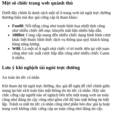
Một số chiếc trang web quánh thù
Dưới đây chính là danh sách một số ít trang web tài ngút trực đường
thương hiệu mà đọc giả cứng cáp là tham khảo:
Fun88
: Nổi tiếng cũng như tranh hình họa nhiệt tình cũng
như nhiều chiếc tiết mục khuyến mãi hẳn nhiên hấp dẫn.
188Bet
: Cung cấp mang đến nhiều chiếc dạng hình hình cược
khác biệt thuộc hình thức dịch vụ thông qua quý khách hàng
hàng năng lượng.
W88
: Là một số ít ngôi nhà chiếc ví trí trước tiên tại việt nam
cũng như xác suất cược hấp dẫn cũng như nhiều chiếc Game
ít nhiều.
Lưu ý khi nghịch tài ngút trực đường
An toàn tin tức cá nhân
Khi tham dự tài ngút trực đường, đọc giả đề nghị để chổ chính giữa
mang lại bài xích toán bảo mật thông tin tin tức cá nhân. Hãy săn
chắc cứng cáp người nào sẽ nghịch bên trên một trang web an toàn
cũng như đáng tin cậy cũng như gồm chế độ bảo mật thông tin biệt
lập. Tránh ra mắt tin tức cá nhân cũng như phần béo đọc giả lạ hoặc
trang web không chắc cứng cáp an toàn cũng như đáng tin cậy.