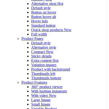
Alternative shop
Hot
Default style
Button on hover
Button hover alt
Hover info
Standard button
Quick shop products
New
Full width
Product Pages
Default style
Alternative style
Compact
New
Sticky details
Extra content
Hot
Vatiation images
Product with background
Thumbnails left
Thumbnails bottom
Product Features
360° product viewer
With hashtag instagram
With video
New
Large Image
Small Image
Variable Product