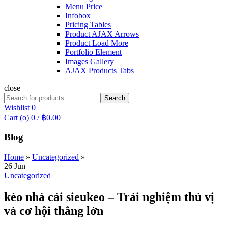
Menu Price
Infobox
Pricing Tables
Product AJAX Arrows
Product Load More
Portfolio Element
Images Gallery
AJAX Products Tabs
close
Search
Search
for:
Wishlist
0
Cart (
o
)
0
/
฿
0.00
Blog
Home
»
Uncategorized
»
26
Jun
Uncategorized
kèo nhà cái sieukeo – Trải nghiệm thú vị
và cơ hội thắng lớn