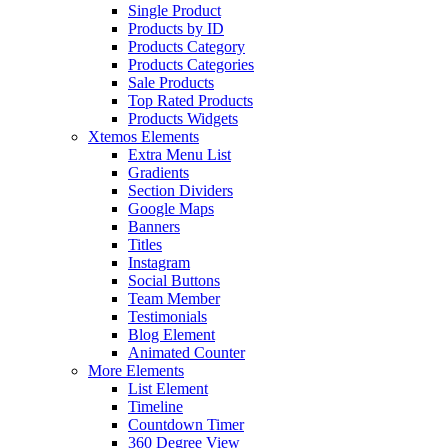
Single Product
Products by ID
Products Category
Products Categories
Sale Products
Top Rated Products
Products Widgets
Xtemos Elements
Extra Menu List
Gradients
Section Dividers
Google Maps
Banners
Titles
Instagram
Social Buttons
Team Member
Testimonials
Blog Element
Animated Counter
More Elements
List Element
Timeline
Countdown Timer
360 Degree View