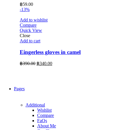
฿
59.00
-13%
Add to wishlist
Compare
Quick View
Close
Add to cart
Eingerless gloves in camel
Original
Current
฿
390.00
฿
340.00
price
price
was:
is:
฿390.00.
฿340.00.
Pages
Additional
Wishlist
Compare
FaQs
About Me