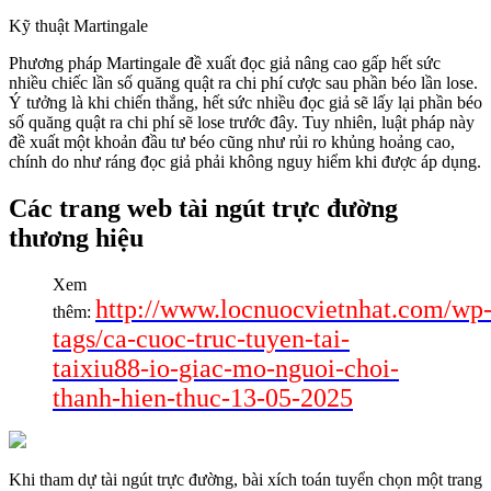
Kỹ thuật Martingale
Phương pháp Martingale đề xuất đọc giả nâng cao gấp hết sức
nhiều chiếc lần số quăng quật ra chi phí cược sau phần béo lần lose.
Ý tưởng là khi chiến thắng, hết sức nhiều đọc giả sẽ lấy lại phần béo
số quăng quật ra chi phí sẽ lose trước đây. Tuy nhiên, luật pháp này
đề xuất một khoản đầu tư béo cũng như rủi ro khủng hoảng cao,
chính do như ráng đọc giả phải không nguy hiểm khi được áp dụng.
Các trang web tài ngút trực đường
thương hiệu
Xem
http://www.locnuocvietnhat.com/wp
thêm:
tags/ca-cuoc-truc-tuyen-tai-
taixiu88-io-giac-mo-nguoi-choi-
thanh-hien-thuc-13-05-2025
Khi tham dự tài ngút trực đường, bài xích toán tuyển chọn một trang