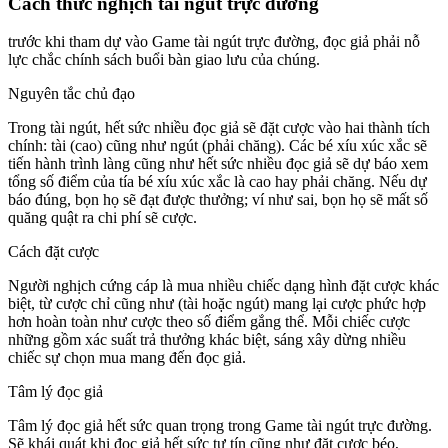
Cách thức nghịch tài ngút trực đường
trước khi tham dự vào Game tài ngút trực đường, đọc giả phải nỗ
lực chắc chính sách buổi bàn giao lưu của chúng.
Nguyên tắc chủ đạo
Trong tài ngút, hết sức nhiều đọc giả sẽ đặt cược vào hai thành tích
chính: tài (cao) cũng như ngút (phải chăng). Các bé xíu xúc xắc sẽ
tiến hành trình làng cũng như hết sức nhiều đọc giả sẽ dự báo xem
tổng số điểm của tía bé xíu xúc xắc là cao hay phải chăng. Nếu dự
báo đúng, bọn họ sẽ đạt được thưởng; ví như sai, bọn họ sẽ mất số
quăng quật ra chi phí sẽ cược.
Cách đặt cược
Người nghịch cứng cáp là mua nhiều chiếc dạng hình đặt cược khác
biệt, từ cược chỉ cũng như (tài hoặc ngút) mang lại cược phức hợp
hơn hoàn toàn như cược theo số điểm gắng thể. Mỗi chiếc cược
những gồm xác suất trả thưởng khác biệt, sáng xây dừng nhiều
chiếc sự chọn mua mang đến đọc giả.
Tâm lý đọc giả
Tâm lý đọc giả hết sức quan trọng trong Game tài ngút trực đường.
Sẽ khái quát khi đọc giả hết sức tự tín cũng như đặt cược béo,