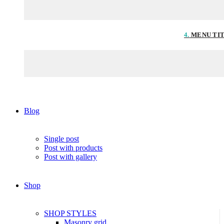
4.
MENU TI
Blog
Single post
Post with products
Post with gallery
Shop
SHOP STYLES
Masonry grid