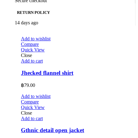
Secure checkout
RETURN POLICY
14 days ago
Add to wishlist
Compare
Quick View
Close
Add to cart
Jhecked flannel shirt
฿
79.00
Add to wishlist
Compare
Quick View
Close
Add to cart
Gthnic detail open jacket