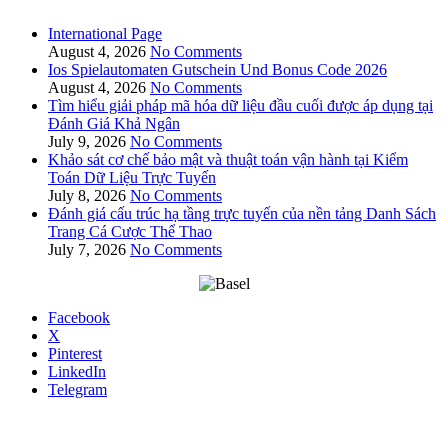
International Page
August 4, 2026
No Comments
Ios Spielautomaten Gutschein Und Bonus Code 2026
August 4, 2026
No Comments
Tìm hiểu giải pháp mã hóa dữ liệu đầu cuối được áp dụng tại
Đánh Giá Khả Ngân
July 9, 2026
No Comments
Khảo sát cơ chế bảo mật và thuật toán vận hành tại Kiểm
Toán Dữ Liệu Trực Tuyến
July 8, 2026
No Comments
Đánh giá cấu trúc hạ tầng trực tuyến của nền tảng Danh Sách
Trang Cá Cược Thể Thao
July 7, 2026
No Comments
Facebook
X
Pinterest
LinkedIn
Telegram