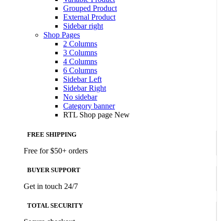
Grouped Product
External Product
Sidebar right
Shop Pages
2 Columns
3 Columns
4 Columns
6 Columns
Sidebar Left
Sidebar Right
No sidebar
Category banner
RTL Shop page
New
FREE SHIPPING
Free for $50+ orders
BUYER SUPPORT
Get in touch 24/7
TOTAL SECURITY