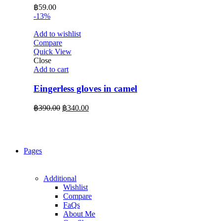
฿
59.00
-13%
Add to wishlist
Compare
Quick View
Close
Add to cart
Eingerless gloves in camel
Original
Current
฿
390.00
฿
340.00
price
price
was:
is:
฿390.00.
฿340.00.
Pages
Additional
Wishlist
Compare
FaQs
About Me