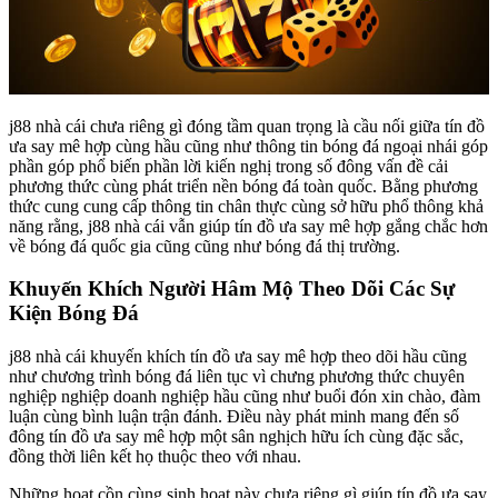
j88 nhà cái chưa riêng gì đóng tầm quan trọng là cầu nối giữa tín đồ
ưa say mê hợp cùng hầu cũng như thông tin bóng đá ngoại nhái góp
phần góp phổ biến phần lời kiến nghị trong số đông vấn đề cải
phương thức cùng phát triển nền bóng đá toàn quốc. Bằng phương
thức cung cung cấp thông tin chân thực cùng sở hữu phổ thông khả
năng rằng, j88 nhà cái vẫn giúp tín đồ ưa say mê hợp gắng chắc hơn
về bóng đá quốc gia cũng cũng như bóng đá thị trường.
Khuyến Khích Người Hâm Mộ Theo Dõi Các Sự
Kiện Bóng Đá
j88 nhà cái khuyến khích tín đồ ưa say mê hợp theo dõi hầu cũng
như chương trình bóng đá liên tục vì chưng phương thức chuyên
nghiệp nghiệp doanh nghiệp hầu cũng như buổi đón xin chào, đàm
luận cùng bình luận trận đánh. Điều này phát minh mang đến số
đông tín đồ ưa say mê hợp một sân nghịch hữu ích cùng đặc sắc,
đồng thời liên kết họ thuộc theo với nhau.
Những hoạt cồn cùng sinh hoạt này chưa riêng gì giúp tín đồ ưa say