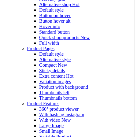
Alternative shop
Hot
Default style
Button on hover
Button hover alt
Hover info
Standard button
Quick shop products
New
Full width
Product Pages
Default style
Alternative style
Compact
New
Sticky details
Extra content
Hot
Vatiation images
Product with background
Thumbnails left
Thumbnails bottom
Product Features
360° product viewer
With hashtag instagram
With video
New
Large Image
Small Image
Variable Product