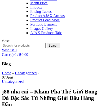
Menu Price
Infobox
Pricing Tables
Product AJAX Arrows
Product Load More
Portfolio Element
Images Gallery
AJAX Products Tabs
close
Search
Search
for:
Wishlist
0
Cart (
o
)
0
/
฿
0.00
Blog
Home
»
Uncategorized
»
07
Aug
Uncategorized
j88 nhà cái – Khám Phá Thế Giới Bóng
Đá Đặc Sắc Từ Những Giải Đấu Hàng
Đầu