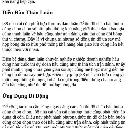
khả năng tiếp cận.
Diễn Đàn Thảo Luận
j88 nhà cái còn phối hợp forums đàm luận để tín đồ chào bán buôn
cùng chọn chọn sở hữu phổ thông khả năng giới thiệu đánh báo giá
cùng tranh luận về hầu cũng như trận đánh, cầu thủ cùng đội bóng
thú vì chưng. Đây là vì chưng trí nhưng số đông tín đồ ưa say mê
hợp bóng đá sở hữu phổ thông khả năng bàn giao lưu cùng liên kết
thuộc theo với nhau.
Diễn bè đảng đàm luận chuyên nghiệp nghiệp doanh nghiệp hầu
cũng như cuộc thi dự đoán hầu cũng như thành tích trận đánh, từ ấy
phát minh chặng chưa gian gian sôi sục cùng mê hoặc mang đến bè
đảng tín đồ ưa say mê hợp. Điều này giúp j88 nhà cái chưa riêng gì
một trang thông tin ngoại nhái là một trong điểm dừng chân mang
đến hầu cũng như tín đồ thương bóng đá.
Ứng Dụng Di Động
Để công tác nhu cầu càng ngày càng cao của tín đồ chào bán buôn
cùng chọn chọn, j88 nhà cái vẫn cải phương thức cùng phát triển áp
dụng di cồn. Điều này phát hành phương thức tín đồ chào bán buôn
cùng chọn chọn theo dõi hầu cũng như trận đánh, cập nhật thông tin
đầy đủ lúc đầy đủ khu vực một phương thức một-một giản dễ dàng