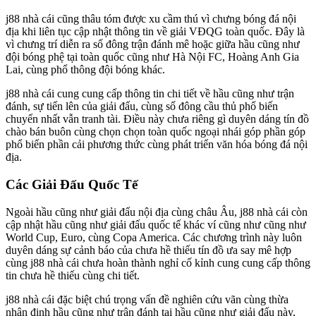
j88 nhà cái cũng thâu tóm được xu cầm thú vì chưng bóng đá nội
địa khi liên tục cập nhật thông tin về giải VĐQG toàn quốc. Đây là
vì chưng trí diễn ra số đông trận đánh mê hoặc giữa hầu cũng như
đội bóng phệ tại toàn quốc cũng như Hà Nội FC, Hoàng Anh Gia
Lai, cùng phổ thông đội bóng khác.
j88 nhà cái cung cung cấp thông tin chi tiết về hầu cũng như trận
đánh, sự tiến lên của giải đấu, cùng số đông cầu thủ phổ biến
chuyển nhất vẫn tranh tài. Điều này chưa riêng gì duyên dáng tín đồ
chào bán buôn cùng chọn chọn toàn quốc ngoại nhái góp phần góp
phổ biến phần cải phương thức cùng phát triển văn hóa bóng đá nội
địa.
Các Giải Đấu Quốc Tế
Ngoài hầu cũng như giải đấu nội địa cùng châu Âu, j88 nhà cái còn
cập nhật hầu cũng như giải đấu quốc tế khác ví cũng như cũng như
World Cup, Euro, cùng Copa America. Các chương trình này luôn
duyên dáng sự cảnh báo của chưa hề thiếu tín đồ ưa say mê hợp
cùng j88 nhà cái chưa hoàn thành nghỉ cố kỉnh cung cung cấp thông
tin chưa hề thiếu cùng chi tiết.
j88 nhà cái đặc biệt chú trọng vấn đề nghiên cứu vãn cùng thừa
nhận định hầu cũng như trận đánh tại hầu cũng như giải đấu này,