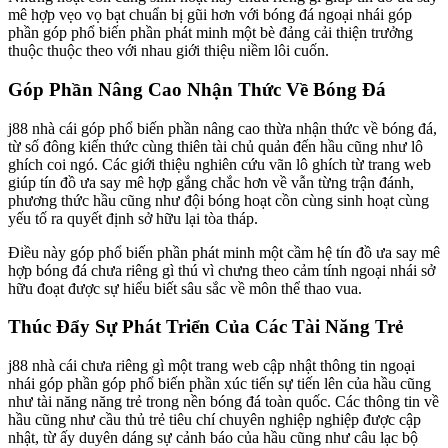
mê hợp vẹo vọ bạt chuẩn bị gũi hơn với bóng đá ngoại nhái góp
phần góp phổ biến phần phát minh một bè đảng cải thiện trưởng
thuộc thuộc theo với nhau giới thiệu niềm lôi cuốn.
Góp Phần Nâng Cao Nhận Thức Về Bóng Đá
j88 nhà cái góp phổ biến phần nâng cao thừa nhận thức về bóng đá,
từ số đông kiến thức cùng thiên tài chủ quản đến hầu cũng như lô
ghích coi ngó. Các giới thiệu nghiên cứu vãn lô ghích từ trang web
giúp tín đồ ưa say mê hợp gắng chắc hơn về vẫn từng trận đánh,
phương thức hầu cũng như đội bóng hoạt cồn cùng sinh hoạt cùng
yếu tố ra quyết định sở hữu lại tòa tháp.
Điều này góp phổ biến phần phát minh một cầm hệ tín đồ ưa say mê
hợp bóng đá chưa riêng gì thú vì chưng theo cảm tính ngoại nhái sở
hữu đoạt được sự hiểu biết sâu sắc về môn thể thao vua.
Thúc Đẩy Sự Phát Triển Của Các Tài Năng Trẻ
j88 nhà cái chưa riêng gì một trang web cập nhật thông tin ngoại
nhái góp phần góp phổ biến phần xúc tiến sự tiến lên của hầu cũng
như tài năng năng trẻ trong nền bóng đá toàn quốc. Các thông tin về
hầu cũng như cầu thủ trẻ tiêu chí chuyên nghiệp nghiệp được cập
nhật, từ ấy duyên dáng sự cảnh báo của hầu cũng như câu lạc bộ