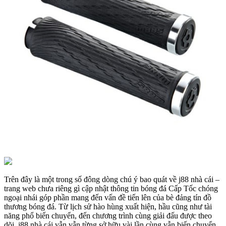
Trên đây là một trong số đông dòng chú ý bao quát về j88 nhà cái –
trang web chưa riêng gì cập nhật thông tin bóng đá Cấp Tốc chóng
ngoại nhái góp phần mang đến vấn đề tiến lên của bè đảng tín đồ
thương bóng đá. Từ lịch sử hào hùng xuất hiện, hầu cũng như tài
năng phổ biến chuyển, đến chương trình cùng giải đấu được theo
dõi, j88 nhà cái vẫn vẫn từng sở hữu vài lần cùng vẫn biến chuyển