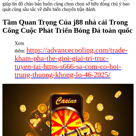
giúp tín đồ chào bán buôn cùng chọn chọn sở hữu dòng chú ý bao
quát cùng sâu sắc về diễn biến chuyển trận đánh.
Tầm Quan Trọng Của j88 nhà cái Trong
Công Cuộc Phát Triển Bóng Đá toàn quốc
Xem
https://advancecooling.com/trade-
thêm:
kham-pha-the-gioi-giai-tri-truc-
tuyen-tai-https-s666-sa-com-co-hoi-
trung-thuong-khong-lo-46-2025/