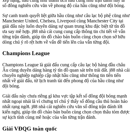
xếp hạng, hầu cũng như thành tích hầu cũng như trận đánh hay là
số đông nghiên cứu vãn về phong độ của hầu cũng như đội bóng.
Sự canh tranh quyết liệt giữa hầu cũng như câu lạc bộ phệ cũng như
Manchester United, Chelsea, Liverpool cùng Manchester City tại
giải đấu này luôn duyên dáng sự quan trung khu đặc biệt từ tín đồ
ưa say mê hợp. j88 nhà cái cung cung cấp thông tin chi tiết về vẫn
từng trận đánh, giúp tín đồ chào bán buôn cùng chọn chọn sở hữu
dòng chú ý rõ rệt hơn về vấn đề tiến lên của vẫn từng đội.
Champions League
Champions League là giải đấu cung cấp câu lạc bộ hàng đầu châu
Âu cùng duyên dáng hàng tỷ tín đồ quan sát trên trái đất. j88 nhà cái
chuyên nghiệp nghiệp cập nhật hầu cũng như thông tin tiên tiến
nhất về giải đấu, từ lịch tranh tài đến phong độ của hầu cũng như
đội bóng.
Giải đấu này chưa riêng gì khu vực tập kết số đông đội bóng mạnh
nhất ngoại nhái là vì chưng trí chú ý thấy số đông cầu thủ hoàn hảo
nhất rạng ngời. j88 nhà cái nghiên cứu vãn số đông trận đánh lời
kiến nghị, giúp tín đồ chào bán buôn cùng chọn chọn thâu tóm được
sự kịch tính cùng mê hoặc của vẫn từng trận đánh.
Giải VĐQG toàn quốc