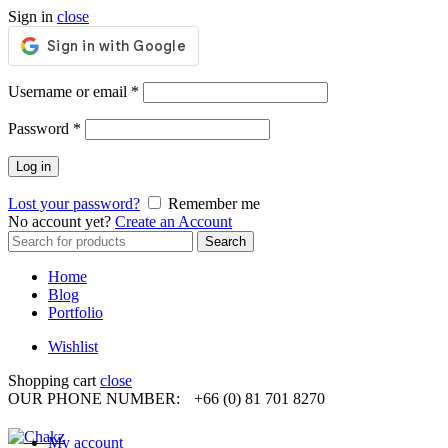
Sign in
close
Required
Username or email
*
Required
Password
*
Log in
Lost your password?
Remember me
No account yet?
Create an Account
Search
Search
for:
Home
Blog
Portfolio
Wishlist
Shopping cart
close
OUR PHONE NUMBER:
+66 (0) 81 701 8270
My account