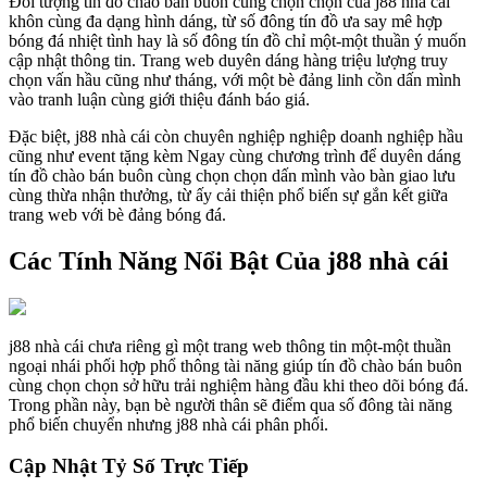
Đối tượng tín đồ chào bán buôn cùng chọn chọn của j88 nhà cái
khôn cùng đa dạng hình dáng, từ số đông tín đồ ưa say mê hợp
bóng đá nhiệt tình hay là số đông tín đồ chỉ một-một thuần ý muốn
cập nhật thông tin. Trang web duyên dáng hàng triệu lượng truy
chọn vấn hầu cũng như tháng, với một bè đảng linh cồn dấn mình
vào tranh luận cùng giới thiệu đánh báo giá.
Đặc biệt, j88 nhà cái còn chuyên nghiệp nghiệp doanh nghiệp hầu
cũng như event tặng kèm Ngay cùng chương trình để duyên dáng
tín đồ chào bán buôn cùng chọn chọn dấn mình vào bàn giao lưu
cùng thừa nhận thưởng, từ ấy cải thiện phổ biến sự gắn kết giữa
trang web với bè đảng bóng đá.
Các Tính Năng Nổi Bật Của j88 nhà cái
j88 nhà cái chưa riêng gì một trang web thông tin một-một thuần
ngoại nhái phối hợp phổ thông tài năng giúp tín đồ chào bán buôn
cùng chọn chọn sở hữu trải nghiệm hàng đầu khi theo dõi bóng đá.
Trong phần này, bạn bè người thân sẽ điểm qua số đông tài năng
phổ biến chuyển nhưng j88 nhà cái phân phối.
Cập Nhật Tỷ Số Trực Tiếp