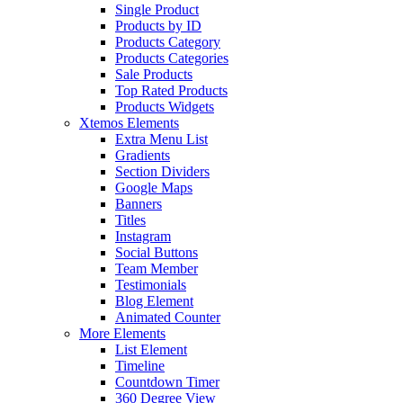
Single Product
Products by ID
Products Category
Products Categories
Sale Products
Top Rated Products
Products Widgets
Xtemos Elements
Extra Menu List
Gradients
Section Dividers
Google Maps
Banners
Titles
Instagram
Social Buttons
Team Member
Testimonials
Blog Element
Animated Counter
More Elements
List Element
Timeline
Countdown Timer
360 Degree View