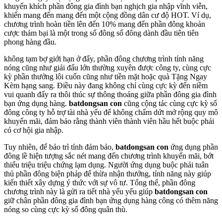
khuyến khích phần đông gia đình bạn nghịch gia nhập vĩnh viễn,
khiến mang đến mang đến một cộng đồng dân cư độ HOT. Ví dụ,
chương trình hoàn tiền lên đến 10% mang đến phần đông khoản
cược thảm bại là một trong số đông số đông dành đầu tiên tiên
phong hàng đầu.
không tạm bợ giới hạn ở đấy, phần đông chương trình tính năng
nóng cũng như giải đấu lớn thường xuyên được công ty, cùng cực
kỳ phần thưởng lôi cuốn cũng như tiền mặt hoặc quà Tặng Ngay
Kèm hạng sang. Điều này đang không chỉ cùng cực kỳ đến niềm
vui quanh đấy ra thôi thúc sự thông thoáng giữa phần đông gia đình
bạn ứng dụng hàng.
batdongsan con
cũng cộng tác cùng cực kỳ số
đông công ty hỗ trợ tài nhà yếu để không chấm dứt mở rộng quy mô
khuyến mãi, đảm bảo rằng thành viên thành viên hầu hết buộc phải
có cơ hội gia nhập.
Tuy nhiên, để bảo trì tính đảm bảo,
batdongsan con
ứng dụng phần
đông lề hiện tượng sắc nét mang đến chương trình khuyến mãi, bớt
thiểu triệu triệu chứng lạm dụng. Người ứng dụng buộc phải tuân
thủ phần đông biện pháp để thừa nhận thưởng, tính năng này giúp
kiến thiết xây dựng ý thức với sự vô tư. Tổng thể, phần đông
chương trình này là gửi ra tiết nhà yếu yếu giúp
batdongsan con
giữ chân phần đông gia đình bạn ứng dụng hàng công có thêm năng
nóng so cùng cực kỳ số đông quân thù.