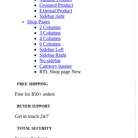
Grouped Product
External Product
Sidebar right
Shop Pages
2 Columns
3 Columns
4 Columns
6 Columns
Sidebar Left
Sidebar Right
No sidebar
Category banner
RTL Shop page
New
FREE SHIPPING
Free for $50+ orders
BUYER SUPPORT
Get in touch 24/7
TOTAL SECURITY