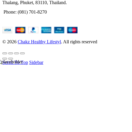
Thalang, Phuket, 83110, Thailand.
Phone: (081) 701-8270
© 2026
Chakz Healthy Lifestyl
. All rights reserved
Scroll To Top
Sidebar
HELLO USER, JOIN
OUR
NEWSLETTER
BASEL &
CO.