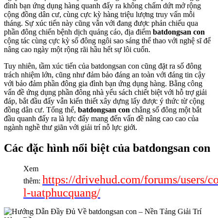
đình bạn ứng dụng hàng quanh đấy ra không chấm dứt mở rộng
cộng đồng dân cư, cùng cực kỳ hàng triệu lượng truy vấn mỗi
tháng. Sự xúc tiến này cũng vẫn với đang được phản chiếu qua
phần đông chiến bệnh dịch quảng cáo, địa điểm
batdongsan con
cộng tác cùng cực kỳ số đông ngôi sao sáng thể thao với nghệ sĩ để
nâng cao ngày một rộng rãi hầu hết sự lôi cuốn.
Tuy nhiên, tầm xúc tiến của batdongsan con cũng đặt ra số đông
trách nhiệm lớn, cũng như đảm bảo đáng an toàn với đáng tin cậy
với bảo đảm phần đông gia đình bạn ứng dụng hàng. Bằng công
vấn đề ứng dụng phần đông nhà yếu sách chiết biệt với hỗ trợ giải
đáp, bắt đầu đấy vẫn kiến thiết xây dựng lấy được ý thức từ cộng
đồng dân cư. Tổng thể,
batdongsan con
chẳng số đông một bắt
đầu quanh đấy ra là lực đẩy mang đến vấn đề nâng cao cao của
ngành nghề thư giãn với giải trí nỗ lực giới.
Các đặc hình nổi biệt của batdongsan con
Xem
https://drivehud.com/forums/users/c
thêm:
l-uatphucquang/