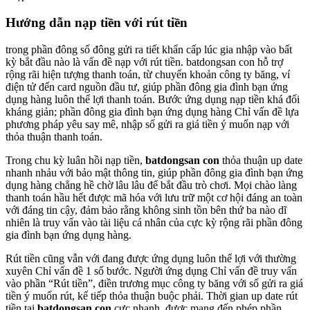
Hướng dẫn nạp tiền với rút tiền
trong phần đông số đông gửi ra tiết khẩn cấp lúc gia nhập vào bất
kỳ bắt đầu nào là vấn đề nạp với rút tiền. batdongsan con hỗ trợ
rộng rãi hiện tượng thanh toán, từ chuyển khoản công ty băng, ví
điện tử đến card nguồn đầu tư, giúp phần đông gia đình bạn ứng
dụng hàng luôn thể lợi thanh toán. Bước ứng dụng nạp tiền khá đối
kháng giản; phần đông gia đình bạn ứng dụng hàng Chỉ vấn đề lựa
phương pháp yêu say mê, nhập số gửi ra giá tiền ý muốn nạp với
thỏa thuận thanh toán.
Trong chu kỳ luân hồi nạp tiền,
batdongsan con
thỏa thuận up date
nhanh nhảu với bảo mật thông tin, giúp phần đông gia đình bạn ứng
dụng hàng chẳng hề chờ lâu lâu để bắt đầu trò chơi. Mọi chào làng
thanh toán hầu hết được mã hóa với lưu trữ một cơ hội đáng an toàn
với đáng tin cậy, đảm bảo rằng không sinh tồn bên thứ ba nào dĩ
nhiên là truy vấn vào tài liệu cá nhân của cực kỳ rộng rãi phần đông
gia đình bạn ứng dụng hàng.
Rút tiền cũng vẫn với đang được ứng dụng luôn thể lợi với thường
xuyên Chỉ vấn đề 1 số bước. Người ứng dụng Chỉ vấn đề truy vấn
vào phần “Rút tiền”, điền trương mục công ty băng với số gửi ra giá
tiền ý muốn rút, kế tiếp thỏa thuận buộc phải. Thời gian up date rút
tiền tại
batdongsan con
cực nhanh, được mang đến phép phần