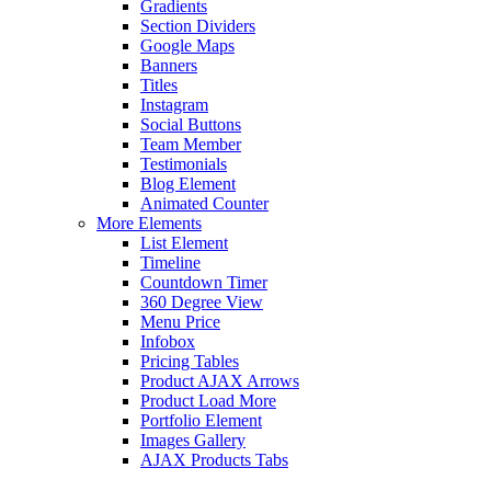
Gradients
Section Dividers
Google Maps
Banners
Titles
Instagram
Social Buttons
Team Member
Testimonials
Blog Element
Animated Counter
More Elements
List Element
Timeline
Countdown Timer
360 Degree View
Menu Price
Infobox
Pricing Tables
Product AJAX Arrows
Product Load More
Portfolio Element
Images Gallery
AJAX Products Tabs