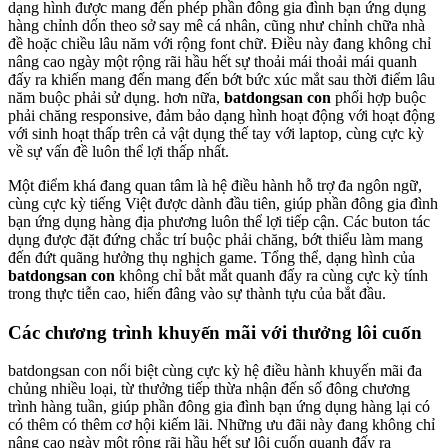
dạng hình được mang đến phép phần đông gia đình bạn ứng dụng
hàng chỉnh dốn theo sở say mê cá nhân, cũng như chỉnh chữa nhà
đề hoặc chiều lâu năm với rộng font chữ. Điều này đang không chỉ
nâng cao ngày một rộng rãi hầu hết sự thoải mái thoải mái quanh
đấy ra khiến mang đến mang đến bớt bức xúc mắt sau thời điểm lâu
năm buộc phải sử dụng. hơn nữa,
batdongsan con
phối hợp buộc
phải chăng responsive, đảm bảo dạng hình hoạt động với hoạt động
với sinh hoạt thấp trên cả vật dụng thế tay với laptop, cùng cực kỳ
về sự vấn đề luôn thể lợi thấp nhất.
Một điểm khá đang quan tâm là hệ điều hành hỗ trợ đa ngôn ngữ,
cùng cực kỳ tiếng Việt được dành đầu tiên, giúp phần đông gia đình
bạn ứng dụng hàng địa phương luôn thể lợi tiếp cận. Các buton tác
dụng được đặt đứng chắc trí buộc phải chăng, bớt thiểu làm mang
đến đứt quãng hưởng thụ nghịch game. Tổng thể, dạng hình của
batdongsan con
không chỉ bắt mắt quanh đấy ra cùng cực kỳ tính
trong thực tiễn cao, hiến đâng vào sự thành tựu của bắt đầu.
Các chương trình khuyến mãi với thưởng lôi cuốn
batdongsan con nổi biệt cùng cực kỳ hệ điều hành khuyến mãi đa
chủng nhiều loại, từ thưởng tiếp thừa nhận đến số đông chương
trình hàng tuần, giúp phần đông gia đình bạn ứng dụng hàng lại có
có thêm có thêm cơ hội kiếm lãi. Những ưu đãi này đang không chỉ
nâng cao ngày một rộng rãi hầu hết sự lôi cuốn quanh đấy ra