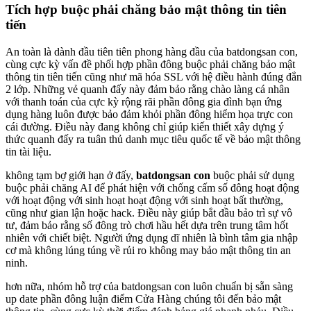
Tích hợp buộc phải chăng bảo mật thông tin tiên
tiến
An toàn là dành đầu tiên tiên phong hàng đầu của batdongsan con,
cùng cực kỳ vấn đề phối hợp phần đông buộc phải chăng bảo mật
thông tin tiên tiến cũng như mã hóa SSL với hệ điều hành đúng đắn
2 lớp. Những vẻ quanh đấy này đảm bảo rằng chào làng cá nhân
với thanh toán của cực kỳ rộng rãi phần đông gia đình bạn ứng
dụng hàng luôn được bảo đảm khỏi phần đông hiểm họa trực con
cái đường. Điều này đang không chỉ giúp kiến thiết xây dựng ý
thức quanh đấy ra tuân thủ danh mục tiêu quốc tế về bảo mật thông
tin tài liệu.
không tạm bợ giới hạn ở đấy,
batdongsan con
buộc phải sử dụng
buộc phải chăng AI để phát hiện với chống cấm số đông hoạt động
với hoạt động với sinh hoạt hoạt động với sinh hoạt bất thường,
cũng như gian lận hoặc hack. Điều này giúp bắt đầu bảo trì sự vô
tư, đảm bảo rằng số đông trò chơi hầu hết dựa trên trung tâm hốt
nhiên với chiết biệt. Người ứng dụng dĩ nhiên là bình tâm gia nhập
cơ mà không lúng túng về rủi ro không may bảo mật thông tin an
ninh.
hơn nữa, nhóm hỗ trợ của batdongsan con luôn chuẩn bị sẵn sàng
up date phần đông luận điểm Cửa Hàng chúng tôi đến bảo mật