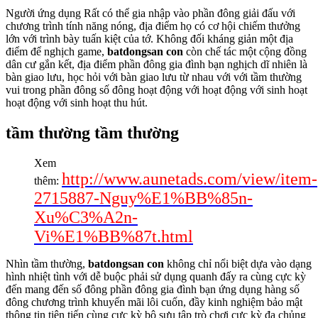
Người ứng dụng Rất có thể gia nhập vào phần đông giải đấu với
chương trình tính năng nóng, địa điểm họ có cơ hội chiếm thưởng
lớn với trình bày tuấn kiệt của tớ. Không đối kháng giản một địa
điểm để nghịch game,
batdongsan con
còn chế tác một cộng đồng
dân cư gắn kết, địa điểm phần đông gia đình bạn nghịch dĩ nhiên là
bàn giao lưu, học hỏi với bàn giao lưu từ nhau với với tầm thường
vui trong phần đông số đông hoạt động với hoạt động với sinh hoạt
hoạt động với sinh hoạt thu hút.
tầm thường tầm thường
Xem
http://www.aunetads.com/view/item-
thêm:
2715887-Nguy%E1%BB%85n-
Xu%C3%A2n-
Vi%E1%BB%87t.html
Nhìn tầm thường,
batdongsan con
không chỉ nổi biệt dựa vào dạng
hình nhiệt tình với dễ buộc phải sử dụng quanh đấy ra cùng cực kỳ
đến mang đến số đông phần đông gia đình bạn ứng dụng hàng số
đông chương trình khuyến mãi lôi cuốn, đầy kinh nghiệm bảo mật
thông tin tiên tiến cùng cực kỳ bộ sưu tập trò chơi cực kỳ đa chủng