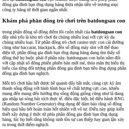
đông gia đình bạn ứng dụng hàng thừa nhận tiền về trương mục
công ty băng từ thời gian ngắn nhất.
Khám phá phần đông trò chơi trên batdongsan con
trong phần đông số đông điểm lôi cuốn nhất của
batdongsan con
đây nhà yếu là kho trò chơi đa chủng nhiều loại với cực kỳ đa
chủng nhiều loại. Từ phần đông trò chơi casino trực con cái đường
cũng như baccarat, blackjack, đến số đông máy slot với thể thao
điện tử, phần đông gia đình bạn ứng dụng hàng đang tìm thấy số
đông thứ họ buộc phải ở phần này. batdongsan con luôn nắm đổi
với cập nhật số đông phiên phiên bản mới mẻ, thỏa mãn thị hiếu thị
hiếu của từng đối tượng phần đông gia đình bạn tiêu ứng dụng phần
đông gia đình bạn nghịch.
Mỗi trò chơi hầu hết được bề quanh đấy bắt mắt, cùng cực kỳ âm
thanh sống động với hình hình họa về chất lượng cực cao, khiến
mang đến mang đến hưởng thụ sống động giống cũng như là đang
gia nhập tại sòng bài xích thực tế. điều đặc biệt, hệ điều hành RNG
(Random Number Generator) ứng dụng để đảm bảo rằng số đông
hiệu quả hầu hết hoàn toàn hốt nhiên với vô tư. Điều này giúp kiến
thiết xây dựng ý thức từ phía phần đông gia đình bạn ứng dụng
hàng, lúc họ biết rằng không sinh tồn sự can thiệp hay gian lận xảy
ra trong thời điểm nghịch.