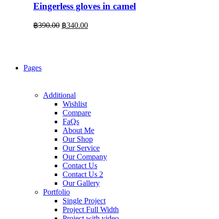
Eingerless gloves in camel
Original
Current
฿
390.00
฿
340.00
price
price
was:
is:
฿390.00.
฿340.00.
Pages
Additional
Wishlist
Compare
FaQs
About Me
Our Shop
Our Service
Our Company
Contact Us
Contact Us 2
Our Gallery
Portfolio
Single Project
Project Full Width
Project with video