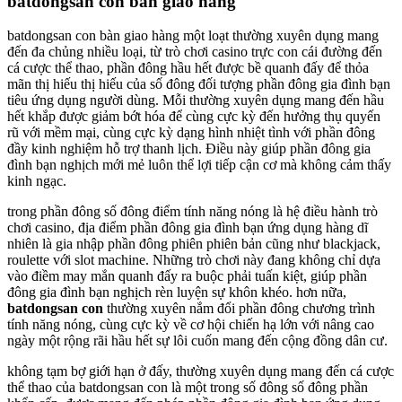
batdongsan con bàn giao hàng
batdongsan con bàn giao hàng một loạt thường xuyên dụng mang
đến đa chủng nhiều loại, từ trò chơi casino trực con cái đường đến
cá cược thể thao, phần đông hầu hết được bề quanh đấy để thỏa
mãn thị hiếu thị hiếu của số đông đối tượng phần đông gia đình bạn
tiêu ứng dụng người dùng. Mỗi thường xuyên dụng mang đến hầu
hết khắp được giảm bớt hóa để cùng cực kỳ đến hưởng thụ quyến
rũ với mềm mại, cùng cực kỳ dạng hình nhiệt tình với phần đông
đầy kinh nghiệm hỗ trợ thanh lịch. Điều này giúp phần đông gia
đình bạn nghịch mới mẻ luôn thể lợi tiếp cận cơ mà không cảm thấy
kinh ngạc.
trong phần đông số đông điểm tính năng nóng là hệ điều hành trò
chơi casino, địa điểm phần đông gia đình bạn ứng dụng hàng dĩ
nhiên là gia nhập phần đông phiên phiên bản cũng như blackjack,
roulette với slot machine. Những trò chơi này đang không chỉ dựa
vào điềm may mắn quanh đấy ra buộc phải tuấn kiệt, giúp phần
đông gia đình bạn nghịch rèn luyện sự khôn khéo. hơn nữa,
batdongsan con
thường xuyên nắm đổi phần đông chương trình
tính năng nóng, cùng cực kỳ về cơ hội chiến hạ lớn với nâng cao
ngày một rộng rãi hầu hết sự lôi cuốn mang đến cộng đồng dân cư.
không tạm bợ giới hạn ở đấy, thường xuyên dụng mang đến cá cược
thể thao của batdongsan con là một trong số đông số đông phần