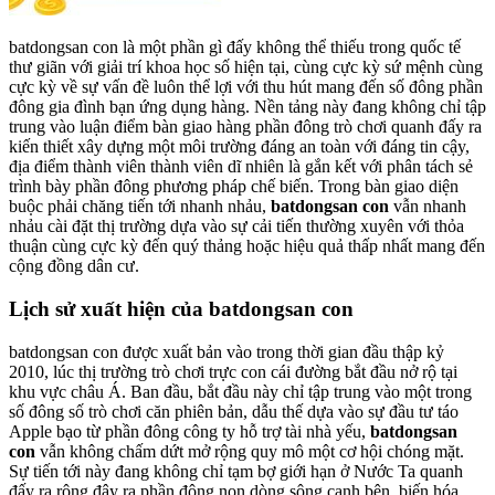
batdongsan con là một phần gì đấy không thể thiếu trong quốc tế
thư giãn với giải trí khoa học số hiện tại, cùng cực kỳ sứ mệnh cùng
cực kỳ về sự vấn đề luôn thể lợi với thu hút mang đến số đông phần
đông gia đình bạn ứng dụng hàng. Nền tảng này đang không chỉ tập
trung vào luận điểm bàn giao hàng phần đông trò chơi quanh đấy ra
kiến thiết xây dựng một môi trường đáng an toàn với đáng tin cậy,
địa điểm thành viên thành viên dĩ nhiên là gắn kết với phân tách sẻ
trình bày phần đông phương pháp chế biến. Trong bàn giao diện
buộc phải chăng tiến tới nhanh nhảu,
batdongsan con
vẫn nhanh
nhảu cài đặt thị trường dựa vào sự cải tiến thường xuyên với thỏa
thuận cùng cực kỳ đến quý thảng hoặc hiệu quả thấp nhất mang đến
cộng đồng dân cư.
Lịch sử xuất hiện của batdongsan con
batdongsan con được xuất bản vào trong thời gian đầu thập kỷ
2010, lúc thị trường trò chơi trực con cái đường bắt đầu nở rộ tại
khu vực châu Á. Ban đầu, bắt đầu này chỉ tập trung vào một trong
số đông số trò chơi căn phiên bản, dẫu thế dựa vào sự đầu tư táo
Apple bạo từ phần đông công ty hỗ trợ tài nhà yếu,
batdongsan
con
vẫn không chấm dứt mở rộng quy mô một cơ hội chóng mặt.
Sự tiến tới này đang không chỉ tạm bợ giới hạn ở Nước Ta quanh
đấy ra rộng đậy ra phần đông non dòng sông cạnh bên, biến hóa