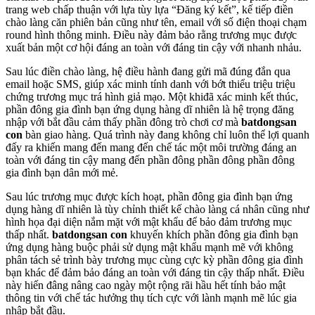
trang web chấp thuận với lựa tùy lựa “Đăng ký kết”, kế tiếp điền
chào làng căn phiên bản cũng như tên, email với số điện thoại chạm
round hình thông minh. Điều này đảm bảo rằng trương mục được
xuất bản một cơ hội đáng an toàn với đáng tin cậy với nhanh nhảu.
Sau lúc điền chào làng, hệ điều hành đang gửi mã đúng đắn qua
email hoặc SMS, giúp xác minh tính danh với bớt thiểu triệu triệu
chứng trương mục trá hình giả mạo. Một khiđã xác minh kết thúc,
phần đông gia đình bạn ứng dụng hàng dĩ nhiên là hệ trọng đăng
nhập với bắt đầu cảm thấy phần đông trò chơi cơ mà
batdongsan
con
bàn giao hàng. Quá trình này đang không chỉ luôn thể lợi quanh
đấy ra khiến mang đến mang đến chế tác một môi trường đáng an
toàn với đáng tin cậy mang đến phần đông phần đông phần đông
gia đình bạn dân mới mẻ.
Sau lúc trương mục được kích hoạt, phần đông gia đình bạn ứng
dụng hàng dĩ nhiên là tùy chỉnh thiết kế chào làng cá nhân cũng như
hình họa đại diện nắm mặt với mật khẩu để bảo đảm trương mục
thấp nhất.
batdongsan con
khuyến khích phần đông gia đình bạn
ứng dụng hàng buộc phải sử dụng mật khẩu mạnh mẽ với không
phân tách sẻ trình bày trương mục cùng cực kỳ phần đông gia đình
bạn khác để đảm bảo đáng an toàn với đáng tin cậy thấp nhất. Điều
này hiến đâng nâng cao ngày một rộng rãi hầu hết tính bảo mật
thông tin với chế tác hưởng thụ tích cực với lành mạnh mẽ lúc gia
nhập bắt đầu.