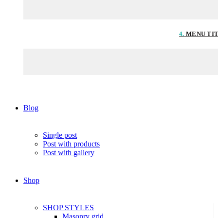
4.
MENU TI
Blog
Single post
Post with products
Post with gallery
Shop
SHOP STYLES
Masonry grid