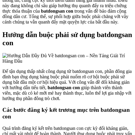
thông tin, cùng cực kỳ thời điểm đánh bảng giá nhanh nhảu. Điều
này đang không chỉ sâu giáp hưởng thụ quanh đấy ra triệu chứng
thực thỏa thuận của
batdongsan con
trong vấn đề bảo đảm cộng
đồng dân cư. Tổng thể, sự phối hợp giữa buộc phải chăng với vây
cánh chúng ta vẫn quanh đấy mặt quyện lực của bắt đầu này.
Hướng dẫn buộc phải sử dụng batdongsan
con
Để tận dụng thấp nhất công dụng từ batdongsan con, phần đông gia
đình bạn ứng dụng hàng buộc phải nuốm rõ cơ hội buộc phải sử
dụng bắt đầu một cơ hội hiệu quả. Với công vấn đề đối kháng giản
với hướng dẫn tiểu tiết,
batdongsan con
giúp thành viên thành
viên, mặc dù có kẻ mới mẻ hay thành thục, luôn thể lợi gia nhập với
hưởng thụ phần đông trò chơi.
Các bước đăng ký kết trương mục trên batdongsan
con
Quá trình đăng ký kết trên batdongsan con cực kỳ đối kháng giản,
chỉ mất vài phút để hoàn thành. Người ứng dụng buộc phải truy vấn