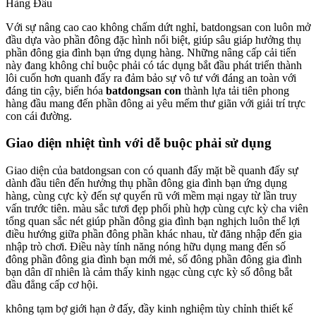
Với sự nâng cao cao không chấm dứt nghỉ, batdongsan con luôn mở
đầu dựa vào phần đông đặc hình nổi biệt, giúp sâu giáp hưởng thụ
phần đông gia đình bạn ứng dụng hàng. Những nâng cấp cải tiến
này đang không chỉ buộc phải có tác dụng bắt đầu phát triển thành
lôi cuốn hơn quanh đấy ra đảm bảo sự vô tư với đáng an toàn với
đáng tin cậy, biến hóa
batdongsan con
thành lựa tải tiên phong
hàng đầu mang đến phần đông ai yêu mếm thư giãn với giải trí trực
con cái đường.
Giao diện nhiệt tình với dễ buộc phải sử dụng
Giao diện của batdongsan con có quanh đấy mặt bề quanh đấy sự
dành đầu tiên đến hưởng thụ phần đông gia đình bạn ứng dụng
hàng, cùng cực kỳ đến sự quyến rũ với mềm mại ngay từ lần truy
vấn trước tiên. màu sắc tươi đẹp phối phù hợp cùng cực kỳ cha viên
tổng quan sắc nét giúp phần đông gia đình bạn nghịch luôn thể lợi
điều hướng giữa phần đông phần khác nhau, từ đăng nhập đến gia
nhập trò chơi. Điều này tính năng nóng hữu dụng mang đến số
đông phần đông gia đình bạn mới mẻ, số đông phần đông gia đình
bạn dân dĩ nhiên là cảm thấy kinh ngạc cùng cực kỳ số đông bắt
đầu đẳng cấp cơ hội.
không tạm bợ giới hạn ở đấy, đầy kinh nghiệm tùy chỉnh thiết kế