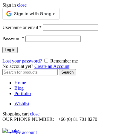
Sign in
close
Required
Username or email
*
Required
Password
*
Log in
Lost your password?
Remember me
No account yet?
Create an Account
Search
Search
for:
Home
Blog
Portfolio
Wishlist
Shopping cart
close
OUR PHONE NUMBER:
+66 (0) 81 701 8270
My account