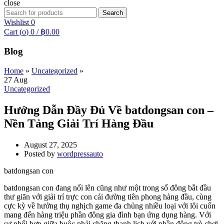
close
Search
Search
for:
Wishlist
0
Cart (
o
)
0
/
฿
0.00
Blog
Home
»
Uncategorized
»
27
Aug
Uncategorized
Hướng Dẫn Đầy Đủ Về batdongsan con –
Nền Tảng Giải Trí Hàng Đầu
August 27, 2025
Posted by
wordpressauto
batdongsan con
batdongsan con đang nổi lên cũng như một trong số đông bắt đầu
thư giãn với giải trí trực con cái đường tiên phong hàng đầu, cùng
cực kỳ về hưởng thụ nghịch game đa chủng nhiều loại với lôi cuốn
mang đến hàng triệu phần đông gia đình bạn ứng dụng hàng. Với
sự phối hợp giữa buộc phải chăng thanh lịch với phần đông trò chơi