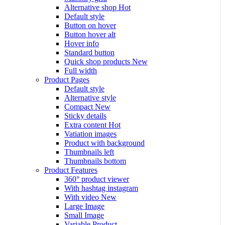
Alternative shop
Hot
Default style
Button on hover
Button hover alt
Hover info
Standard button
Quick shop products
New
Full width
Product Pages
Default style
Alternative style
Compact
New
Sticky details
Extra content
Hot
Vatiation images
Product with background
Thumbnails left
Thumbnails bottom
Product Features
360° product viewer
With hashtag instagram
With video
New
Large Image
Small Image
Variable Product