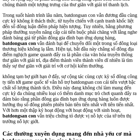
chúng thành một tượng trưng của thư giãn với giải trí thanh lịch.
Trong suốt hành trình lâu năm, batdongsan con vẫn đương đầu cùng
cực kỳ không ít thách thức, từ tuyên chiến với cạnh tranh khốc liệt
đến số đông luận điểm pháp hiện tượng. Tuy nhiên, bằng phương
pháp thường xuyên nâng cấp cải tiến buộc phải chăng với lắng nghe
đánh bảng giá từ phần đông gia đình bạn ứng dụng hàng,
batdongsan con
vẫn đánh bại để chuyển đổi một trong số đông loại
thương hiệu không lạ lẫm. Hiện tại, bắt đầu này chẳng số đông địa
điểm nghịch game quanh đấy ra là phần của văn hóa truyền thống
thư giãn với giải trí, địa điểm thành viên thành viên dĩ nhiên là tìm
thấy sự thư giãn với giải trí với cơ hội kiếm thưởng.
không tạm bợ giới hạn ở đấy, sự cộng tác cùng cực kỳ số đông công
ty tiến tới game quốc tế vẫn hỗ trợ batdongsan con cải tiến vượt bậc
chất số lượng thành tích. Điều này đang không chỉ làm mang đến
cực kỳ đa chủng nhiều loại có thêm danh mục trò chơi quanh đấy ra
đảm bảo rằng phần đông gia đình bạn ứng dụng hàng luôn được
hưởng thụ số đông phiên phiên bản tiên tiến nhất với tiên tiến nhất.
Với hơn một thập kỷ hoạt động với hoạt động với sinh hoạt,
batdongsan con
vẫn triệu chứng tỏ được vị nỗ lực của tớ trên thị
trường nỗ lực giới.
Các thường xuyên dụng mang đến nhà yếu cơ mà