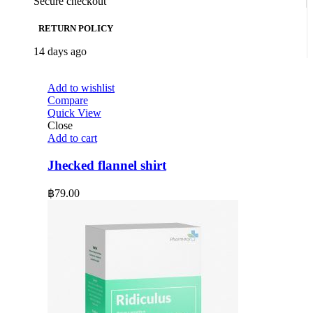
Secure checkout
RETURN POLICY
14 days ago
Add to wishlist
Compare
Quick View
Close
Add to cart
Jhecked flannel shirt
฿
79.00