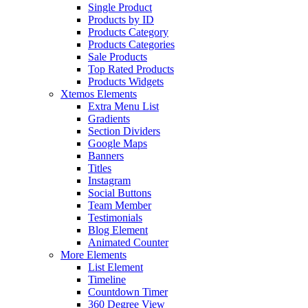
Single Product
Products by ID
Products Category
Products Categories
Sale Products
Top Rated Products
Products Widgets
Xtemos Elements
Extra Menu List
Gradients
Section Dividers
Google Maps
Banners
Titles
Instagram
Social Buttons
Team Member
Testimonials
Blog Element
Animated Counter
More Elements
List Element
Timeline
Countdown Timer
360 Degree View