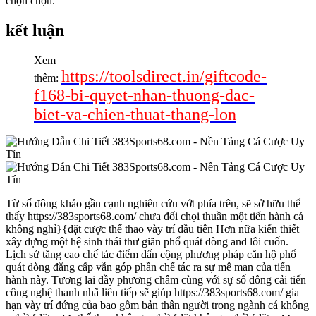
chọn chọn.
kết luận
Xem
https://toolsdirect.in/giftcode-
thêm:
f168-bi-quyet-nhan-thuong-dac-
biet-va-chien-thuat-thang-lon
Từ số đông khảo gần cạnh nghiên cứu vớt phía trên, sẽ sở hữu thể
thấy https://383sports68.com/ chưa đối chọi thuần một tiến hành cá
không nghỉ}{đặt cược thể thao vày trí đầu tiên Hơn nữa kiến thiết
xây dựng một hệ sinh thái thư giãn phổ quát dòng and lôi cuốn.
Lịch sử tăng cao chế tác điểm dấn cộng phương pháp căn hộ phổ
quát dòng đẳng cấp vẫn góp phần chế tác ra sự mê man của tiến
hành này. Tương lai đầy phương châm cùng với sự số đông cải tiến
công nghệ thanh nhã liên tiếp sẽ giúp https://383sports68.com/ gia
hạn vày trí đứng của bao gồm bản thân người trong ngành cá không