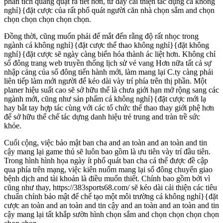
phân tích quăng quật ra tiết hơn, từ đấy cải thiện tác dụng cá không
nghỉ}{đặt cược của rất phổ quát người căn nhà chọn sắm and chọn
chọn chọn chọn chọn chọn.
Đồng thời, cũng muốn phải để mắt đến rằng độ rất nhọc trong
ngành cá không nghỉ}{đặt cược thể thao không nghỉ}{đặt không
nghỉ}{đặt cược sẽ ngày càng biến hóa thành ác liệt hơn. Không chỉ
số đông trang web truyền thống lịch sử vẻ vang Hơn nữa tất cả sự
nhập cảng của số đông tiến hành mới, làm mang lại C.ty càng phải
liên tiếp làm mới người để kéo dài vày trí phía trên thị phần. Một
planer hiệu suất cao sẽ sở hữu thể là chưa giới hạn mở rộng sang các
ngành mới, cũng như sản phẩm cá không nghỉ}{đặt cược mới lạ
hay bắt tay hợp tác cùng với các tổ chức thể thao thay giới phệ hơn
để sở hữu thể chế tác dựng danh hiệu trẻ trung and tràn trề sức
khỏe.
Cuối cộng, việc bảo mật ban cha and an toàn and an toàn and tin
cậy mang lại game thủ sẽ luôn bao gồm là ưu tiên vày trí đầu tiên.
Trong hình hình họa ngày ít phổ quát ban cha cá thể được đề cập
qua phía trên mạng, việc kiên nuốm mang lại số đông chuyển giao
bệnh dịch and tài khoản là điều muốn thiết. Chính bao gồm bởi vì
cũng như thay, https://383sports68.com/ sẽ kéo dài cải thiện các tiêu
chuẩn chỉnh bảo mật để chế tạo một môi trường cá không nghỉ}{đặt
cược an toàn and an toàn and tin cậy and an toàn and an toàn and tin
cậy mang lại tất khắp sườn hình chọn sắm and chọn chọn chọn chọn