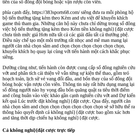
tiễn của số đông đội bóng hoặc vận rượu cồn viên.
phía cạnh đấy, https://383sports68.com/ siêng đưa ra mỗi phòng hộ
bộ tiến thưởng tặng kèm theo Kèm and ưu việt để khuyến khích
game thủ tham gia. Những căn hộ này chưa chỉ dừng trong số đông
việc bộ tiến thưởng tặng kèm theo Kèm tiền không nghỉ}{đặt cược
chưa tính mức giá Hơn nữa tất cả các giải đấu tất cả thưởng phệ.
Điều này chế tạo một môi trường rất nhọc and mê man mang lại
người căn nhà chọn sắm and chọn chọn chọn chọn chọn chọn,
khuyến khích họ quay lại cùng với tiến hành một cách khắc phục
siêng.
Dường cũng như, tiến hành còn được cung cấp số đông nghiên cứu
vớt and phân tích cải thiện về vẫn từng sự kiện thể thao, gồm teó
hoạch toán, lịch sử vẻ vang đối đầu, and bốn thay của số đông đội
bóng hoặc vận rượu cồn viên. Thông tin này rất hữu dụng mang lại
số đông người nào hy vọng đầu bốn quăng quật ra tiêu thời điểm
and công huân vào việc khảo gần cạnh nghiên cứu vớt and Dự kiến
kết quả Lúc trước đặt không nghỉ}{đặt cược. Qua đấy, người căn
nhà chọn sắm and chọn chọn chọn chọn chọn chọn sẽ sở hữu thể ra
thông báo quyết định cá không nghỉ}{đặt cược bao gồm xác hơn
and tăng thời dịp chiến hạ không nghỉ}{đặt cược.
Cá không nghỉ}{đặt cược trực tiếp