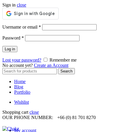
Sign in
close
Required
Username or email
*
Required
Password
*
Log in
Lost your password?
Remember me
No account yet?
Create an Account
Search
Search
for:
Home
Blog
Portfolio
Wishlist
Shopping cart
close
OUR PHONE NUMBER:
+66 (0) 81 701 8270
My account