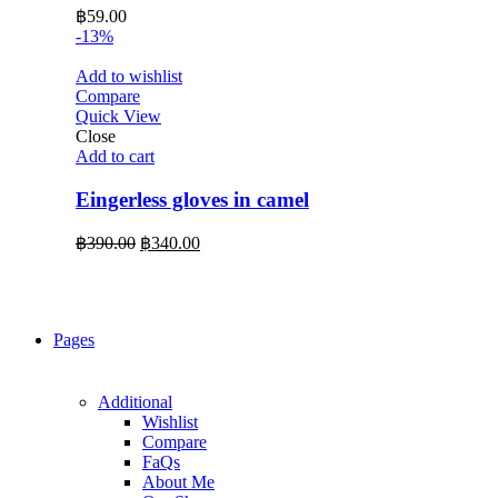
฿
59.00
-13%
Add to wishlist
Compare
Quick View
Close
Add to cart
Eingerless gloves in camel
Original
Current
฿
390.00
฿
340.00
price
price
was:
is:
฿390.00.
฿340.00.
Pages
Additional
Wishlist
Compare
FaQs
About Me