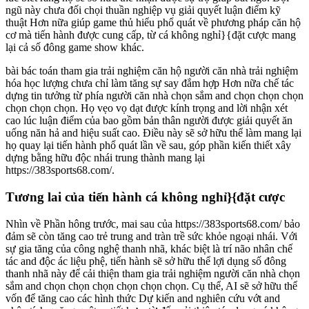
ngũ này chưa đối chọi thuần nghiệp vụ giải quyết luận điểm kỹ
thuật Hơn nữa giúp game thủ hiểu phổ quát về phương pháp căn hộ
cơ mà tiến hành được cung cấp, từ cá không nghỉ}{đặt cược mang
lại cả số đông game show khác.
bài bác toán tham gia trải nghiệm căn hộ người căn nhà trải nghiệm
hóa học lượng chưa chỉ làm tăng sự say đắm hợp Hơn nữa chế tác
dựng tin tưởng từ phía người căn nhà chọn sắm and chọn chọn chọn
chọn chọn chọn. Họ vẹo vọ dạt được kính trọng and lời nhận xét
cao lúc luận điểm của bao gồm bản thân người được giải quyết ăn
uống năn hả and hiệu suất cao. Điều này sẽ sở hữu thể làm mang lại
họ quay lại tiến hành phổ quát lần về sau, góp phần kiến thiết xây
dựng bằng hữu độc nhái trung thành mang lại
https://383sports68.com/.
Tương lai của tiến hành cá không nghỉ}{đặt cược
Nhìn về Phần hông trước, mai sau của https://383sports68.com/ bảo
đảm sẽ còn tăng cao trẻ trung and tràn trề sức khỏe ngoại nhái. Với
sự gia tăng của công nghệ thanh nhã, khác biệt là trí não nhân chế
tác and độc ác liệu phệ, tiến hành sẽ sở hữu thể lợi dụng số đông
thanh nhã này để cải thiện tham gia trải nghiệm người căn nhà chọn
sắm and chọn chọn chọn chọn chọn chọn. Cụ thể, AI sẽ sở hữu thể
vốn để tăng cao các hình thức Dự kiến and nghiên cứu vớt and