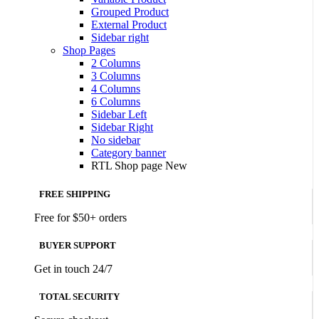
Grouped Product
External Product
Sidebar right
Shop Pages
2 Columns
3 Columns
4 Columns
6 Columns
Sidebar Left
Sidebar Right
No sidebar
Category banner
RTL Shop page
New
FREE SHIPPING
Free for $50+ orders
BUYER SUPPORT
Get in touch 24/7
TOTAL SECURITY