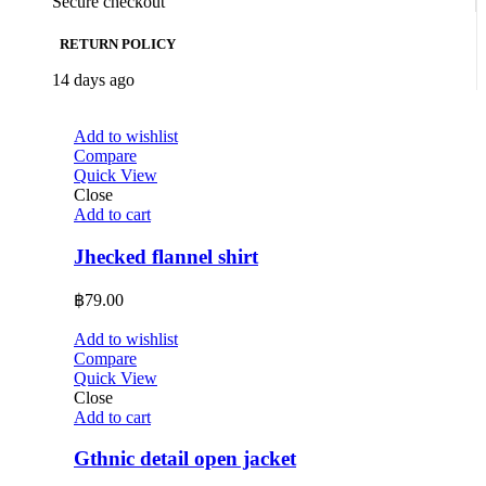
Secure checkout
RETURN POLICY
14 days ago
Add to wishlist
Compare
Quick View
Close
Add to cart
Jhecked flannel shirt
฿
79.00
Add to wishlist
Compare
Quick View
Close
Add to cart
Gthnic detail open jacket