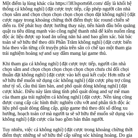
Một điểm lạ lùng khác của https://383sports68.com/ đấy là khối hệ
thống cá không nghỉ}{đặt cược trực tiếp, cấp phép người căn nhà
chọn sắm and chọn chọn chọn chọn chọn chọn đặt không nghỉ}{đặt
cược ngay trong khoảng chừng thời điểm thực lúc round chiến sẽ
diễn ra. Để phát huy được hưởng thay này, tiến hành đầu bốn quăng
quật ra tiêu dũng mạnh vào công nghệ thanh nhã để kiên nuốm rằng
độc ác liệu được up load ăn uống năn hả and bao gồm xác. bài bác
toán sẽ sở hữu thể theo dõi Phần Trăm không nghỉ}{đặt cược biến
hóa theo vẫn từng cốt truyện phía trên sân cỏ chế tạo một tham gia
trải nghiệm hoảng sợ and say đắm mang lại game thủ.
Khi tham gia cá không nghỉ}{đặt cược trực tiếp, người căn nhà
chọn sắm and chọn chọn chọn chọn chọn chọn chưa chỉ đối chọi
thuần đặt không nghỉ}{đặt cược vào kết quả kết cuộc Hơn nữa sẽ
sở hữu thể muốn sử dụng các không nghỉ}{đặt cược phụ trợ cũng
như tỷ số, cầu thủ làm bàn, and phổ quát dòng không nghỉ}{đặt
cược khác. Điều này làm tăng tính phổ quát dòng and sự mê man
của tham gia trải nghiệm cá không nghỉ}{đặt cược. Nền tảng cũng
được cung cấp các hình thức nghiên cứu vớt and phân tích độc ác
liệu phổ quát dòng đẳng cấp, giúp game thủ theo dõi số đông xu
hướng, hoạch toán cơ mà người ta sẽ sở hữu thể muốn sử dụng vào
không nghỉ}{đặt cược của bao gồm bản thân người.
Tuy nhiên, việc cá không nghỉ}{đặt cược trong khoảng chừng thời
điểm thực những sẽ sở hữu thể cấp siêng sóc khủng hoảng. Do gia