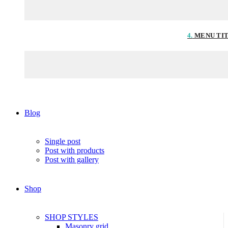
4.
MENU TI
Blog
Single post
Post with products
Post with gallery
Shop
SHOP STYLES
Masonry grid