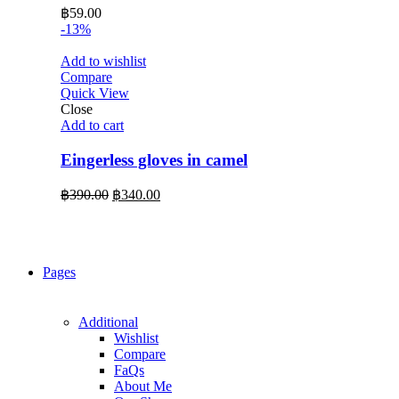
฿
59.00
-13%
Add to wishlist
Compare
Quick View
Close
Add to cart
Eingerless gloves in camel
Original
Current
฿
390.00
฿
340.00
price
price
was:
is:
฿390.00.
฿340.00.
Pages
Additional
Wishlist
Compare
FaQs
About Me