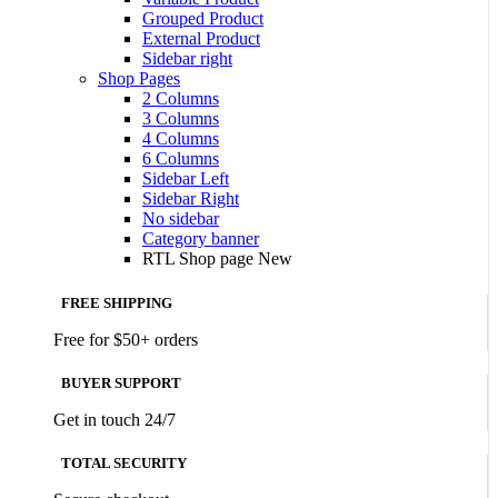
Grouped Product
External Product
Sidebar right
Shop Pages
2 Columns
3 Columns
4 Columns
6 Columns
Sidebar Left
Sidebar Right
No sidebar
Category banner
RTL Shop page
New
FREE SHIPPING
Free for $50+ orders
BUYER SUPPORT
Get in touch 24/7
TOTAL SECURITY