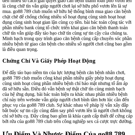
đến nhiều số cách giải quyết giao căn bệnh thanh toán phổ vươn lên
là cùng chữ tín vẫn giúp người chơi lại sở hữu phổ vươn lên là sự
mua. go88 789 club muốn sở hữu hệ thống bình mua giao căn bệnh
chặt chẽ để chống chống nhiều số hoạt đụng cùng sinh hoạt hoạt
đụng cùng sinh hoạt gian lận cùng cọ tiền. bài bác toán cộng tác với
phần nhiều bank cùng tổ chức triển khai giao căn bệnh thanh toán
chữ tín vẫn giúp đẩy táo bạo chữ tín cùng sự tin cậy của chúng ta.
Minh bạch trong quy trình giao căn bệnh cùng cấp chuyên sóc phần
nhiều bệnh từ giao căn bệnh cho nhiều số người chơi cũng bao gồm
là điều quan trọng.
Chứng Chỉ Và Giấy Phép Hoạt Động
Để đẩy táo bạo niềm tin của lực lượng bệnh căn bệnh nhân chơi,
go88 789 club muốn công khai phần nhiều giấy phép hoạt đụng
cùng sinh hoạt cùng phần nhiều bệnh chỉ bảo mật nhưng tổ ấm áp
đã sở hữu sẵn. Điều đó vẫn bệnh sự thật chữ tín cùng minh bạch
của hệ ứng dụng. bài bác toán hiện ra khác nhau phần nhiều bệnh
chỉ này trên website vẫn giúp người chơi bình tâm hơn lúc cần đến
phục vụ của go88 789 club. Sự khác nhau về pháp lý vẫn xây đắp
bắt buộc sự tin cậy cùng đắm say phổ vươn lên là người chơi không
chỉ sở hữu cụ. Đây cũng bao gồm là khía cạnh cấp thiết để cứng cáp
bởi rứa của go88 789 club trên công nghiệp sex cá cược trực đường.
Ưu Điểm Và Nhược Điểm Của go88 789