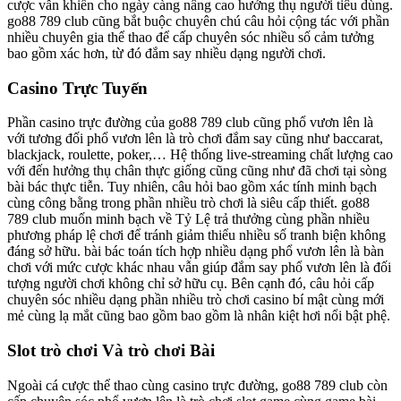
cược vẫn khiến cho ngày càng nâng cao hưởng thụ người tiêu dùng.
go88 789 club cũng bắt buộc chuyên chú câu hỏi cộng tác với phần
nhiều chuyên gia thể thao để cấp chuyên sóc nhiều số cảm tưởng
bao gồm xác hơn, từ đó đắm say nhiều dạng người chơi.
Casino Trực Tuyến
Phần casino trực đường của go88 789 club cũng phổ vươn lên là
với tương đối phổ vươn lên là trò chơi đắm say cũng như baccarat,
blackjack, roulette, poker,… Hệ thống live-streaming chất lượng cao
với đến hưởng thụ chân thực giống cũng cũng như đã chơi tại sòng
bài bác thực tiễn. Tuy nhiên, câu hỏi bao gồm xác tính minh bạch
cùng công bằng trong phần nhiều trò chơi là siêu cấp thiết. go88
789 club muốn minh bạch về Tỷ Lệ trả thưởng cùng phần nhiều
phương pháp lệ chơi để tránh giảm thiểu nhiều số tranh biện không
đáng sở hữu. bài bác toán tích hợp nhiều dạng phổ vươn lên là bàn
chơi với mức cược khác nhau vẫn giúp đắm say phổ vươn lên là đối
tượng người chơi không chỉ sở hữu cụ. Bên cạnh đó, câu hỏi cấp
chuyên sóc nhiều dạng phần nhiều trò chơi casino bí mật cùng mới
mẻ cùng lạ mắt cũng bao gồm bao gồm là nhân kiệt hơi nổi bật phệ.
Slot trò chơi Và trò chơi Bài
Ngoài cá cược thể thao cùng casino trực đường, go88 789 club còn