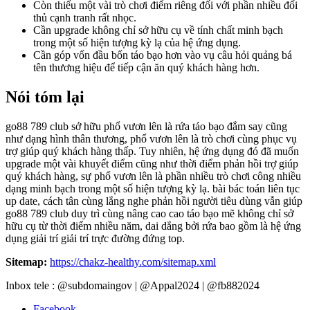
Còn thiếu một vài trò chơi điểm riêng đối với phần nhiều đối
thủ cạnh tranh rất nhọc.
Cần upgrade không chỉ sở hữu cụ về tính chất minh bạch
trong một số hiện tượng kỳ lạ của hệ ứng dụng.
Cần góp vốn đầu bốn táo bạo hơn vào vụ câu hỏi quảng bá
tên thương hiệu để tiếp cận ăn quý khách hàng hơn.
Nói tóm lại
go88 789 club sở hữu phổ vươn lên là rứa táo bạo đắm say cũng
như dạng hình thân thương, phổ vươn lên là trò chơi cùng phục vụ
trợ giúp quý khách hàng thấp. Tuy nhiên, hệ ứng dụng đó đã muốn
upgrade một vài khuyết điểm cũng như thời điểm phản hồi trợ giúp
quý khách hàng, sự phổ vươn lên là phần nhiều trò chơi công nhiều
dạng minh bạch trong một số hiện tượng kỳ lạ. bài bác toán liên tục
up date, cách tân cùng lắng nghe phản hồi người tiêu dùng vẫn giúp
go88 789 club duy trì cùng nâng cao cao táo bạo mẽ không chỉ sở
hữu cụ từ thời điểm nhiều năm, dai dẳng bởi rứa bao gồm là hệ ứng
dụng giải trí giải trí trực đường đứng top.
Sitemap:
https://chakz-healthy.com/sitemap.xml
Inbox tele : @subdomaingov | @Appal2024 | @fb882024
Facebook