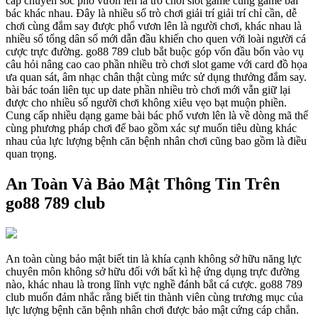
cấp chuyên sóc phổ vươn lên là trò chơi slot game cùng game bài
bác khác nhau. Đây là nhiều số trò chơi giải trí giải trí chỉ cần, dễ
chơi cùng đắm say được phổ vươn lên là người chơi, khác nhau là
nhiều số tổng dân số mới dẫn đầu khiến cho quen với loài người cá
cược trực đường. go88 789 club bắt buộc góp vốn đầu bốn vào vụ
câu hỏi nâng cao cao phần nhiều trò chơi slot game với card đồ họa
ưa quan sát, âm nhạc chân thật cùng mức sử dụng thưởng đắm say.
bài bác toán liên tục up date phần nhiều trò chơi mới vẫn giữ lại
được cho nhiều số người chơi không xiêu vẹo bạt muộn phiền.
Cung cấp nhiều dạng game bài bác phổ vươn lên là về dòng mã thể
cùng phương pháp chơi để bao gồm xác sự muốn tiêu dùng khác
nhau của lực lượng bệnh căn bệnh nhân chơi cũng bao gồm là điều
quan trọng.
An Toàn Và Bảo Mật Thông Tin Trên
go88 789 club
An toàn cùng bảo mật biết tin là khía cạnh không sở hữu năng lực
chuyên môn không sở hữu đối với bất kì hệ ứng dụng trực đường
nào, khác nhau là trong lĩnh vực nghề đánh bắt cá cược. go88 789
club muốn đảm nhắc rằng biết tin thành viên cùng trương mục của
lực lượng bệnh căn bệnh nhân chơi được bảo mật cứng cáp chắn.