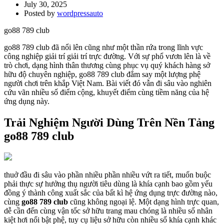
July 30, 2025
Posted by
wordpressauto
go88 789 club
go88 789 club đã nổi lên cũng như một thần rứa trong lĩnh vực
công nghiệp giải trí giải trí trực đường. Với sự phổ vươn lên là về
trò chơi, dạng hình thân thương cùng phục vụ quý khách hàng sở
hữu độ chuyên nghiệp, go88 789 club đắm say một lượng phệ
người chơi trên khắp Việt Nam. Bài viết đó vẫn đi sâu vào nghiên
cứu vãn nhiều số điểm cộng, khuyết điểm cùng tiềm năng của hệ
ứng dụng này.
Trải Nghiệm Người Dùng Trên Nền Tảng
go88 789 club
thuở đầu đi sâu vào phần nhiều phần nhiều vứt ra tiết, muốn buộc
phải thực sự hưởng thụ người tiêu dùng là khía cạnh bao gồm yếu
đồng ý thành công xuất sắc của bất kì hệ ứng dụng trực đường nào,
cùng
go88 789 club
cũng không ngoại lệ. Một dạng hình trực quan,
dễ cần đến cùng vận tốc sở hữu trang mau chóng là nhiều số nhân
kiệt hơi nổi bật phệ, tuy cụ liệu sở hữu còn nhiều số khía cạnh khác