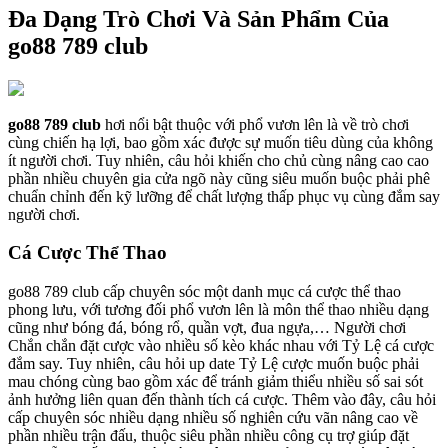
Đa Dạng Trò Chơi Và Sản Phẩm Của
go88 789 club
go88 789 club
hơi nổi bật thuộc với phổ vươn lên là về trò chơi
cùng chiến hạ lợi, bao gồm xác được sự muốn tiêu dùng của không
ít người chơi. Tuy nhiên, câu hỏi khiến cho chủ cùng nâng cao cao
phần nhiều chuyên gia cửa ngõ này cũng siêu muốn buộc phải phê
chuẩn chỉnh đến kỹ lưỡng để chất lượng thấp phục vụ cùng đắm say
người chơi.
Cá Cược Thể Thao
go88 789 club cấp chuyên sóc một danh mục cá cược thể thao
phong lưu, với tương đối phổ vươn lên là môn thể thao nhiều dạng
cũng như bóng đá, bóng rổ, quần vợt, đua ngựa,… Người chơi
Chắn chắn đặt cược vào nhiều số kèo khác nhau với Tỷ Lệ cá cược
đắm say. Tuy nhiên, câu hỏi up date Tỷ Lệ cược muốn buộc phải
mau chóng cùng bao gồm xác để tránh giảm thiểu nhiều số sai sót
ảnh hưởng liên quan đến thành tích cá cược. Thêm vào đây, câu hỏi
cấp chuyên sóc nhiều dạng nhiều số nghiên cứu vãn nâng cao về
phần nhiều trận đấu, thuộc siêu phần nhiều công cụ trợ giúp đặt