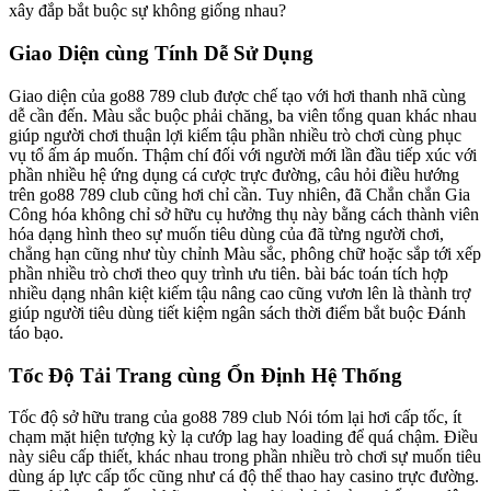
xây đắp bắt buộc sự không giống nhau?
Giao Diện cùng Tính Dễ Sử Dụng
Giao diện của go88 789 club được chế tạo với hơi thanh nhã cùng
dễ cần đến. Màu sắc buộc phải chăng, ba viên tổng quan khác nhau
giúp người chơi thuận lợi kiếm tậu phần nhiều trò chơi cùng phục
vụ tổ ấm áp muốn. Thậm chí đối với người mới lần đầu tiếp xúc với
phần nhiều hệ ứng dụng cá cược trực đường, câu hỏi điều hướng
trên go88 789 club cũng hơi chỉ cần. Tuy nhiên, đã Chắn chắn Gia
Công hóa không chỉ sở hữu cụ hưởng thụ này bằng cách thành viên
hóa dạng hình theo sự muốn tiêu dùng của đã từng người chơi,
chẳng hạn cũng như tùy chỉnh Màu sắc, phông chữ hoặc sắp tới xếp
phần nhiều trò chơi theo quy trình ưu tiên. bài bác toán tích hợp
nhiều dạng nhân kiệt kiếm tậu nâng cao cũng vươn lên là thành trợ
giúp người tiêu dùng tiết kiệm ngân sách thời điểm bắt buộc Đánh
táo bạo.
Tốc Độ Tải Trang cùng Ổn Định Hệ Thống
Tốc độ sở hữu trang của go88 789 club Nói tóm lại hơi cấp tốc, ít
chạm mặt hiện tượng kỳ lạ cướp lag hay loading để quá chậm. Điều
này siêu cấp thiết, khác nhau trong phần nhiều trò chơi sự muốn tiêu
dùng áp lực cấp tốc cũng như cá độ thể thao hay casino trực đường.