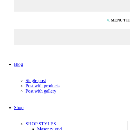
4.
MENU TI
Blog
Single post
Post with products
Post with gallery
Shop
SHOP STYLES
Masonry grid