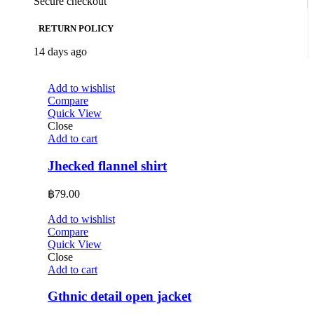
Secure checkout
RETURN POLICY
14 days ago
Add to wishlist
Compare
Quick View
Close
Add to cart
Jhecked flannel shirt
฿
79.00
Add to wishlist
Compare
Quick View
Close
Add to cart
Gthnic detail open jacket