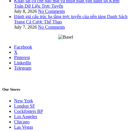
Khảo sát cơ chế bảo mật và thuật toán vận hành tại Kiểm
Toán Dữ Liệu Trực Tuyến
July 8, 2026
No Comments
Đánh giá cấu trúc hạ tầng trực tuyến của nền tảng Danh Sách
Trang Cá Cược Thể Thao
July 7, 2026
No Comments
Facebook
X
Pinterest
LinkedIn
Telegram
Our Stores
New York
London SF
Cockfosters BP
Los Angeles
Chicago
Las Vegas