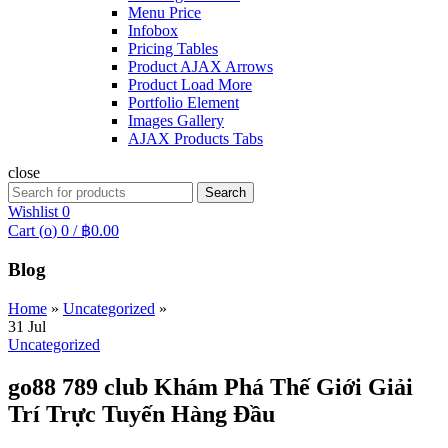
Menu Price
Infobox
Pricing Tables
Product AJAX Arrows
Product Load More
Portfolio Element
Images Gallery
AJAX Products Tabs
close
Search
Search
for:
Wishlist
0
Cart (
o
)
0
/
฿
0.00
Blog
Home
»
Uncategorized
»
31
Jul
Uncategorized
go88 789 club Khám Phá Thế Giới Giải
Trí Trực Tuyến Hàng Đầu