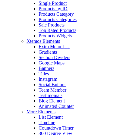
Single Product
Products by ID
Products Category
Products Categories
Sale Products
Top Rated Products
Products Widgets
Xtemos Elements
Extra Menu List
Gradients
Section Dividers
Google Maps
Banners
Titles
Instagram
Social Buttons
Team Member
Testimonials
Blog Element
Animated Counter
More Elements
List Element
Timeline
Countdown Timer
360 Degree View