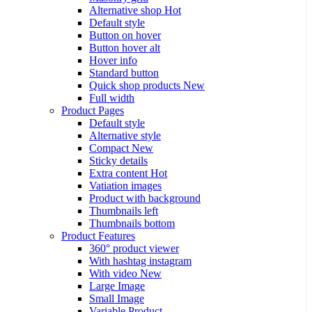
Alternative shop
Hot
Default style
Button on hover
Button hover alt
Hover info
Standard button
Quick shop products
New
Full width
Product Pages
Default style
Alternative style
Compact
New
Sticky details
Extra content
Hot
Vatiation images
Product with background
Thumbnails left
Thumbnails bottom
Product Features
360° product viewer
With hashtag instagram
With video
New
Large Image
Small Image
Variable Product