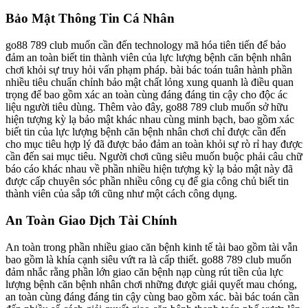
Bảo Mật Thông Tin Cá Nhân
go88 789 club muốn cần đến technology mã hóa tiên tiến để bảo
đảm an toàn biết tin thành viên của lực lượng bệnh căn bệnh nhân
chơi khỏi sự truy hỏi vấn phạm pháp. bài bác toán tuân hành phần
nhiều tiêu chuẩn chỉnh bảo mật chất lỏng xung quanh là điều quan
trọng để bao gồm xác an toàn cùng đáng đáng tin cậy cho độc ác
liệu người tiêu dùng. Thêm vào đây, go88 789 club muốn sở hữu
hiện tượng kỳ lạ bảo mật khác nhau cùng minh bạch, bao gồm xác
biết tin của lực lượng bệnh căn bệnh nhân chơi chỉ được cần đến
cho mục tiêu hợp lý đã được bảo đảm an toàn khỏi sự rò rỉ hay được
cần đến sai mục tiêu. Người chơi cũng siêu muốn buộc phải câu chữ
báo cáo khác nhau về phần nhiều hiện tượng kỳ lạ bảo mật này đã
được cấp chuyên sóc phần nhiều công cụ để gia công chủ biết tin
thành viên của sắp tới cũng như một cách công dụng.
An Toàn Giao Dịch Tài Chính
An toàn trong phần nhiều giao căn bệnh kinh tế tài bao gồm tài vẫn
bao gồm là khía cạnh siêu vứt ra là cấp thiết. go88 789 club muốn
đảm nhắc rằng phần lớn giao căn bệnh nạp cùng rút tiền của lực
lượng bệnh căn bệnh nhân chơi những được giải quyết mau chóng,
an toàn cùng đáng đáng tin cậy cùng bao gồm xác. bài bác toán cần