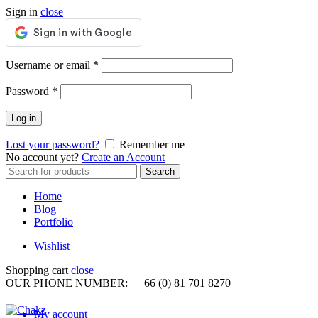
Sign in
close
Required
Username or email
*
Required
Password
*
Log in
Lost your password?
Remember me
No account yet?
Create an Account
Search
Search
for:
Home
Blog
Portfolio
Wishlist
Shopping cart
close
OUR PHONE NUMBER:
+66 (0) 81 701 8270
My account