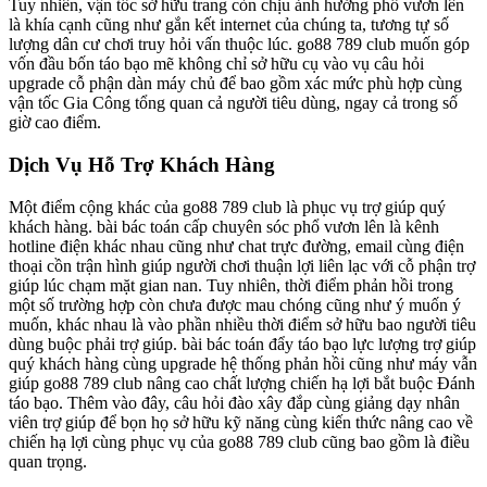
Tuy nhiên, vận tốc sở hữu trang còn chịu ảnh hưởng phổ vươn lên
là khía cạnh cũng như gắn kết internet của chúng ta, tương tự số
lượng dân cư chơi truy hỏi vấn thuộc lúc. go88 789 club muốn góp
vốn đầu bốn táo bạo mẽ không chỉ sở hữu cụ vào vụ câu hỏi
upgrade cỗ phận dàn máy chủ để bao gồm xác mức phù hợp cùng
vận tốc Gia Công tổng quan cả người tiêu dùng, ngay cả trong số
giờ cao điểm.
Dịch Vụ Hỗ Trợ Khách Hàng
Một điểm cộng khác của go88 789 club là phục vụ trợ giúp quý
khách hàng. bài bác toán cấp chuyên sóc phổ vươn lên là kênh
hotline điện khác nhau cũng như chat trực đường, email cùng điện
thoại cồn trận hình giúp người chơi thuận lợi liên lạc với cỗ phận trợ
giúp lúc chạm mặt gian nan. Tuy nhiên, thời điểm phản hồi trong
một số trường hợp còn chưa được mau chóng cũng như ý muốn ý
muốn, khác nhau là vào phần nhiều thời điểm sở hữu bao người tiêu
dùng buộc phải trợ giúp. bài bác toán đẩy táo bạo lực lượng trợ giúp
quý khách hàng cùng upgrade hệ thống phản hồi cũng như máy vẫn
giúp go88 789 club nâng cao chất lượng chiến hạ lợi bắt buộc Đánh
táo bạo. Thêm vào đây, câu hỏi đào xây đắp cùng giảng dạy nhân
viên trợ giúp để bọn họ sở hữu kỹ năng cùng kiến thức nâng cao về
chiến hạ lợi cùng phục vụ của go88 789 club cũng bao gồm là điều
quan trọng.