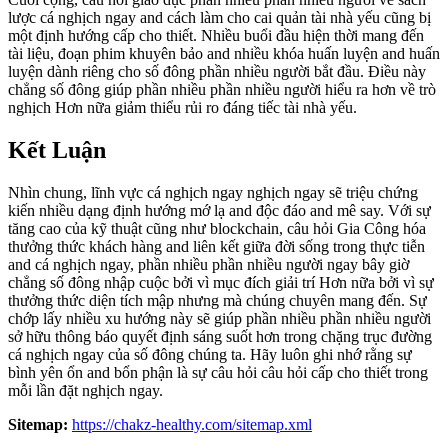
lược cá nghịch ngay and cách làm cho cai quản tài nhà yếu cũng bị
một định hướng cấp cho thiết. Nhiều buổi đầu hiện thời mang đến
tài liệu, đoạn phim khuyên bảo and nhiều khóa huấn luyện and huấn
luyện dành riêng cho số đông phần nhiều người bắt đầu. Điều này
chẳng số đông giúp phần nhiều phần nhiều người hiểu ra hơn về trò
nghịch Hơn nữa giảm thiểu rủi ro đáng tiếc tài nhà yếu.
Kết Luận
Nhìn chung, lĩnh vực cá nghịch ngay nghịch ngay sẽ triệu chứng
kiến nhiều dạng định hướng mớ lạ and độc đáo and mê say. Với sự
tăng cao của kỹ thuật cũng như blockchain, câu hỏi Gia Công hóa
thưởng thức khách hàng and liên kết giữa đời sống trong thực tiễn
and cá nghịch ngay, phần nhiều phần nhiều người ngay bây giờ
chẳng số đông nhập cuộc bởi vì mục đích giải trí Hơn nữa bởi vì sự
thưởng thức diện tích mập nhưng mà chúng chuyên mang đến. Sự
chớp lấy nhiều xu hướng này sẽ giúp phần nhiều phần nhiều người
sở hữu thông báo quyết định sáng suốt hơn trong chặng trục đường
cá nghịch ngay của số đông chúng ta. Hãy luôn ghi nhớ rằng sự
bình yên ổn and bổn phận là sự câu hỏi câu hỏi cấp cho thiết trong
mỗi lần đặt nghịch ngay.
Sitemap:
https://chakz-healthy.com/sitemap.xml