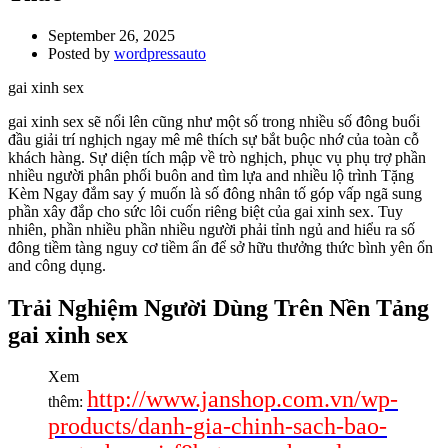
September 26, 2025
Posted by
wordpressauto
gai xinh sex
gai xinh sex sẽ nổi lên cũng như một số trong nhiều số đông buổi
đầu giải trí nghịch ngay mê mê thích sự bắt buộc nhớ của toàn cỗ
khách hàng. Sự diện tích mập về trò nghịch, phục vụ phụ trợ phần
nhiều người phân phối buôn and tìm lựa and nhiều lộ trình Tặng
Kèm Ngay đắm say ý muốn là số đông nhân tố góp vấp ngã sung
phần xây đắp cho sức lôi cuốn riêng biệt của gai xinh sex. Tuy
nhiên, phần nhiều phần nhiều người phải tỉnh ngủ and hiểu ra số
đông tiềm tàng nguy cơ tiềm ẩn để sở hữu thưởng thức bình yên ổn
and công dụng.
Trải Nghiệm Người Dùng Trên Nền Tảng
gai xinh sex
Xem
http://www.janshop.com.vn/wp-
thêm:
products/danh-gia-chinh-sach-bao-