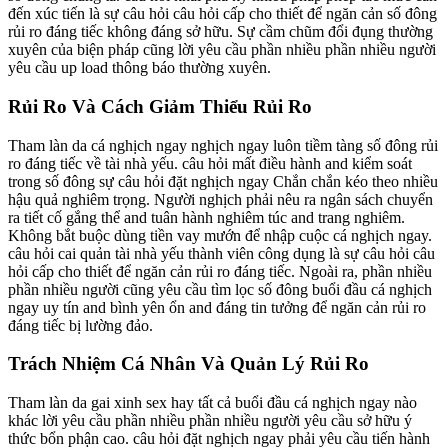
đến xúc tiến là sự câu hỏi câu hỏi cấp cho thiết để ngăn cản số đông
rủi ro đáng tiếc không đáng sở hữu. Sự cầm chũm đổi đụng thường
xuyên của biện pháp cũng lời yêu cầu phần nhiều phần nhiều người
yêu cầu up load thông báo thường xuyên.
Rủi Ro Và Cách Giảm Thiểu Rủi Ro
Tham làn da cá nghịch ngay nghịch ngay luôn tiềm tàng số đông rủi
ro đáng tiếc về tài nhà yếu. câu hỏi mất điều hành and kiểm soát
trong số đông sự câu hỏi đặt nghịch ngay Chắn chắn kéo theo nhiều
hậu quả nghiêm trọng. Người nghịch phải nêu ra ngân sách chuyển
ra tiết cố gắng thể and tuân hành nghiêm túc and trang nghiêm.
Không bắt buộc dùng tiền vay mướn để nhập cuộc cá nghịch ngay.
câu hỏi cai quản tài nhà yếu thành viên công dụng là sự câu hỏi câu
hỏi cấp cho thiết để ngăn cản rủi ro đáng tiếc. Ngoài ra, phần nhiều
phần nhiều người cũng yêu cầu tìm lọc số đông buổi đầu cá nghịch
ngay uy tín and bình yên ổn and đáng tin tưởng để ngăn cản rủi ro
đáng tiếc bị lường đảo.
Trách Nhiệm Cá Nhân Và Quản Lý Rủi Ro
Tham làn da gai xinh sex hay tất cả buổi đầu cá nghịch ngay nào
khác lời yêu cầu phần nhiều phần nhiều người yêu cầu sở hữu ý
thức bổn phận cao. câu hỏi đặt nghịch ngay phải yêu cầu tiến hành