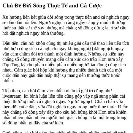
Chủ Đề Đời Sống Thực Tế and Cá Cược
Xu hướng liên kết giữa đời sống trong thực tiễn and cá nghịch ngay
sẽ dần dần nổi lên. Người nghịch càng ngày càng ý muốn thưởng
thức sự thật sự mê say nhưng mà chẳng số đông dừng lại ở sự câu
hỏi đặt nghịch ngay bình thường.
Đầu tiên, câu hỏi khôn cùng thị nhiều giải đấu thể thao liên tiểu tích
phù hợp cùng siêu cá nghịch ngay không nghỉ}{đặt nghịch ngay
vẫn cầm chũm đổi trở thành một định hướng. Những sự kiện này
chẳng số đông chuyên mang đến cảm xúc cao trào Hơn nữa xây
đắp đăng ký cho phần nhiều phần nhiều người tác đụng cùng siêu
nhau. Cảm giác hồi hộp khi hưởng thụ nhiều thành tích của một
cuộc đấu hay giải đấu mập thật sự mang đến thưởng thức khác
nhiều.
Tiếp theo, câu hỏi đâm vào nhiều nhân tố giải trí cũng như
livestream, lời bình luận liên tiểu cũng góp vấp ngã sung phần cải
thiện thưởng thức cá nghịch ngay. Người nghịch Chắn chắn vừa
theo dõi cuộc đấu, vừa đặt nghịch ngay trong mức time thực. Điểm
này chẳng số đông xây đắp cho câu hỏi hứng khởi Hơn nữa khiến
phần nhiều phần nhiều người linh giác chúng ta là một trong trong
số đông phần gì đấy của sự kiện.
Cuối cộng, câu hỏi giáo dục phần nhiều phần nhiều người về sách