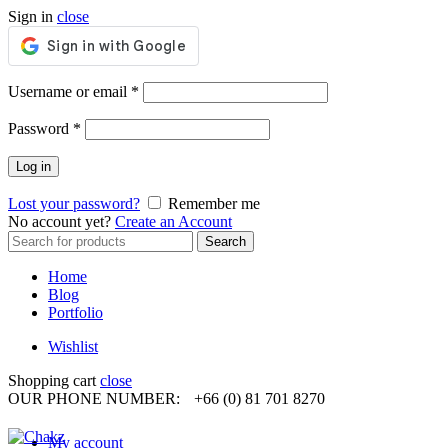
Sign in
close
Required
Username or email
*
Required
Password
*
Log in
Lost your password?
Remember me
No account yet?
Create an Account
Search
Search
for:
Home
Blog
Portfolio
Wishlist
Shopping cart
close
OUR PHONE NUMBER:
+66 (0) 81 701 8270
My account