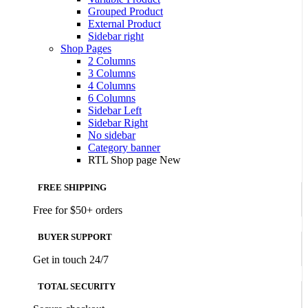
Grouped Product
External Product
Sidebar right
Shop Pages
2 Columns
3 Columns
4 Columns
6 Columns
Sidebar Left
Sidebar Right
No sidebar
Category banner
RTL Shop page
New
FREE SHIPPING
Free for $50+ orders
BUYER SUPPORT
Get in touch 24/7
TOTAL SECURITY