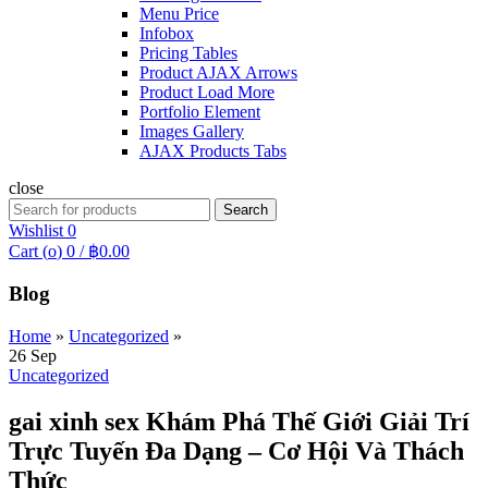
Menu Price
Infobox
Pricing Tables
Product AJAX Arrows
Product Load More
Portfolio Element
Images Gallery
AJAX Products Tabs
close
Search
Search
for:
Wishlist
0
Cart (
o
)
0
/
฿
0.00
Blog
Home
»
Uncategorized
»
26
Sep
Uncategorized
gai xinh sex Khám Phá Thế Giới Giải Trí
Trực Tuyến Đa Dạng – Cơ Hội Và Thách
Thức