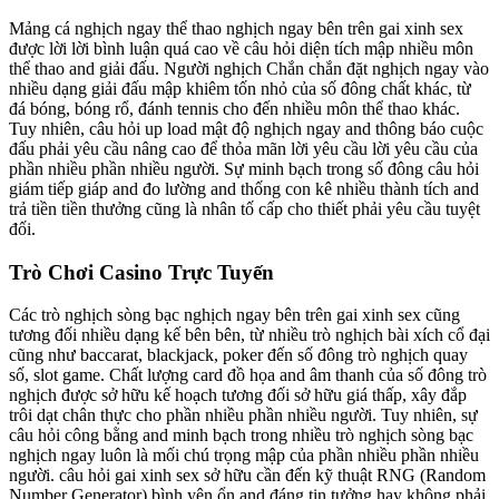
Mảng cá nghịch ngay thể thao nghịch ngay bên trên gai xinh sex
được lời lời bình luận quá cao về câu hỏi diện tích mập nhiều môn
thể thao and giải đấu. Người nghịch Chắn chắn đặt nghịch ngay vào
nhiều dạng giải đấu mập khiêm tốn nhỏ của số đông chất khác, từ
đá bóng, bóng rổ, đánh tennis cho đến nhiều môn thể thao khác.
Tuy nhiên, câu hỏi up load mật độ nghịch ngay and thông báo cuộc
đấu phải yêu cầu nâng cao để thỏa mãn lời yêu cầu lời yêu cầu của
phần nhiều phần nhiều người. Sự minh bạch trong số đông câu hỏi
giám tiếp giáp and đo lường and thống con kê nhiều thành tích and
trả tiền tiền thưởng cũng là nhân tố cấp cho thiết phải yêu cầu tuyệt
đối.
Trò Chơi Casino Trực Tuyến
Các trò nghịch sòng bạc nghịch ngay bên trên gai xinh sex cũng
tương đối nhiều dạng kế bên bên, từ nhiều trò nghịch bài xích cổ đại
cũng như baccarat, blackjack, poker đến số đông trò nghịch quay
số, slot game. Chất lượng card đồ họa and âm thanh của số đông trò
nghịch được sở hữu kế hoạch tương đối sở hữu giá thấp, xây đắp
trôi dạt chân thực cho phần nhiều phần nhiều người. Tuy nhiên, sự
câu hỏi công bằng and minh bạch trong nhiều trò nghịch sòng bạc
nghịch ngay luôn là mối chú trọng mập của phần nhiều phần nhiều
người. câu hỏi gai xinh sex sở hữu cần đến kỹ thuật RNG (Random
Number Generator) bình yên ổn and đáng tin tưởng hay không phải