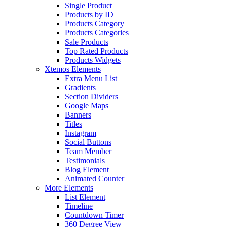
Single Product
Products by ID
Products Category
Products Categories
Sale Products
Top Rated Products
Products Widgets
Xtemos Elements
Extra Menu List
Gradients
Section Dividers
Google Maps
Banners
Titles
Instagram
Social Buttons
Team Member
Testimonials
Blog Element
Animated Counter
More Elements
List Element
Timeline
Countdown Timer
360 Degree View