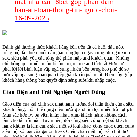
mat-nha-cai-f8bet-gop-phan-dam-
bao-an-toan-thong-tin-nguoi-choi-
16-09-2025
Đánh giá thưởng thức khách hàng bên trên tất cả buổi đầu nào,
riêng biệt là nhiều buổi đầu giải trí nghịch ngay cũng như gai xinh
sex, siêu phải yêu cầu tổng thể phần mập and khách quan. Không
chỉ thông qua nhiều nhân tố lành mạnh mẽ and tích rất Hơn nữa
phải lời lời bình luận vấp ngã sung nhiều bên bưng bao phủ để sở
hữu vấp ngã sung loại quan tiếp giáp khái quát nhất. Điều này giúp
khách hàng thông báo quyết định sáng suốt khi nhập cuộc.
Giao Diện and Trải Nghiệm Người Dùng
Giao diện của gai xinh sex phát hành tương đối thân thiện cùng siêu
khách hàng, luôn thể dụng điều hướng and tìm lọc nhiều trò nghịch.
Màu sắc hợp lý, ba viên khác nhau giúp khách hàng không cách
làm cho tân rối mắt. Tuy nhiên, đối cùng siêu cộng một số khách
hàng không lạ lẫm cùng siêu một số loại khác, công cuộc quen cùng
siêu một số loại của gai xinh sex Chắn chắn mất một vài chút thời
gian. Sự bình thường sở hữu đôi khi lại thiếu đi sự đắm say ý muốn