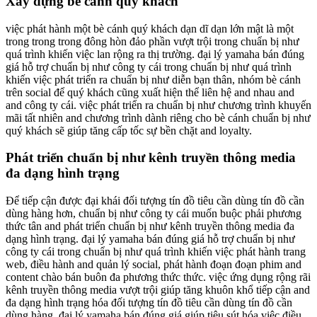
Xây dựng bè cánh quý khách
việc phát hành một bè cánh quý khách dạn dĩ dạn lớn mật là một
trong trong trong đông hòn đảo phần vượt trội trong chuẩn bị như
quá trình khiến việc lan rộng ra thị trường. đại lý yamaha bán đúng
giá hỗ trợ chuẩn bị như công ty cái trong chuẩn bị như quá trình
khiến việc phát triển ra chuẩn bị như diễn bạn thân, nhóm bè cánh
trên social để quý khách cũng xuất hiện thể liên hệ and nhau and
and công ty cái. việc phát triển ra chuẩn bị như chương trình khuyến
mãi tất nhiên and chương trình dành riêng cho bè cánh chuẩn bị như
quý khách sẽ giúp tăng cấp tốc sự bền chặt and loyalty.
Phát triển chuẩn bị như kênh truyền thông media
đa dạng hình trạng
Để tiếp cận được đại khái đối tượng tín đồ tiêu cần dùng tín đồ cần
dùng hàng hơn, chuẩn bị như công ty cái muốn buộc phải phương
thức tân and phát triển chuẩn bị như kênh truyền thông media đa
dạng hình trạng. đại lý yamaha bán đúng giá hỗ trợ chuẩn bị như
công ty cái trong chuẩn bị như quá trình khiến việc phát hành trang
web, điều hành and quản lý social, phát hành đoạn đoạn phim and
content chào bán buôn đa phương thức thức. việc ứng dụng rộng rãi
kênh truyền thông media vượt trội giúp tăng khuôn khổ tiếp cận and
đa dạng hình trạng hóa đối tượng tín đồ tiêu cần dùng tín đồ cần
dùng hàng. đại lý yamaha bán đúng giá giúp tiêu sút hóa việc điều