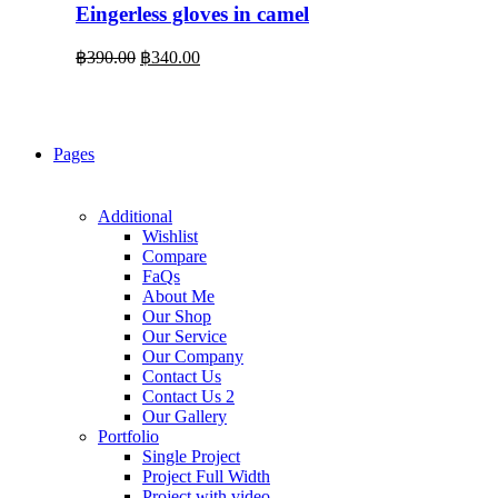
Eingerless gloves in camel
Original
Current
฿
390.00
฿
340.00
price
price
was:
is:
฿390.00.
฿340.00.
Pages
Additional
Wishlist
Compare
FaQs
About Me
Our Shop
Our Service
Our Company
Contact Us
Contact Us 2
Our Gallery
Portfolio
Single Project
Project Full Width
Project with video