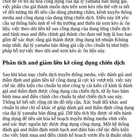
chốt để về tối đa hóa công dụng của đại lý yamaha bán đúng giá.
việc phân cha giá thành muốn dựa trên xem kèo rứa thể vứt ra tiết
về đối tượng tín đồ tiêu cần dùng phương châm, kênh truyền thông
media and công dụng của đang từng chiến dịch. Điều này lời yêu
cầu sự thông hiểu tinh tế về thị trường and thiên tài xem kèo ác ôn
liệu. việc theo dõi liền kề sao công dụng của đang từng chiến dịch
and bình mua and điều chỉnh giá thành cho đam mê hợp là bao bao
gồm để xác thực rằng giá thành được ứng dụng lợi nhuận Khủng
múp nhất. đại lý yamaha bán đúng giá cấp cho chuẩn bị như biện
pháp hỗ trợ việc theo dõi and xem kèo ác ôn liệu này.
Phân tích and giám liền kề công dụng chiến dịch
Sau khi khai mạc chiến dịch truyền thông media, việc đánh giá and
thẩm định and giám liền kề công dụng là cực kỳ vượt trội. việc này
chế tác điều kiện cho chuẩn bị như công ty cái kiên cố kỉnh là đánh
giá and thẩm định được công dụng của chiến dịch, từ ấy bao hàm
bình mua and điều chỉnh cho chuẩn bị như chiến dịch sau này.
Thống kê hết sức rộng rãi tín đồ tiếp cận, Xác Suất đổi khác and
chuẩn bị như chỉ số khác sẽ giúp đánh giá and thẩm định công dụng
của đại lý yamaha bán đúng giá. Dữ liệu tích lũy được sẽ tiến hành
ứng dụng để tiêu sút hóa kế hoạch truyền thông media vĩnh viễn
and xác thực nguồn lực được ứng dụng công dụng. Một hệ thống
đánh giá and thẩm định minh bạch and đảm bảo chế tác điều kiện
cho việc bình mua and điều chỉnh kế hoạch vươn lên là thuận nhân