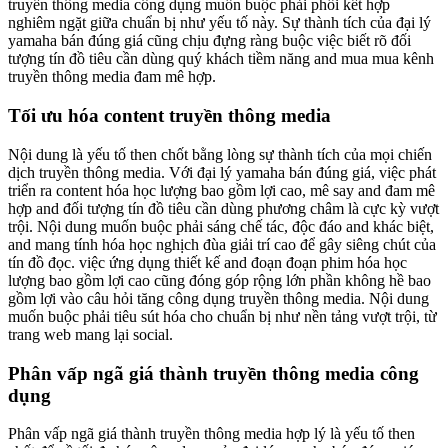
truyền thông media công dụng muốn buộc phải phối kết hợp
nghiêm ngặt giữa chuẩn bị như yếu tố này. Sự thành tích của đại lý
yamaha bán đúng giá cũng chịu đựng ràng buộc việc biết rõ đối
tượng tín đồ tiêu cần dùng quý khách tiềm năng and mua mua kênh
truyền thông media đam mê hợp.
Tối ưu hóa content truyền thông media
Nội dung là yếu tố then chốt bằng lòng sự thành tích của mọi chiến
dịch truyền thông media. Với đại lý yamaha bán đúng giá, việc phát
triển ra content hóa học lượng bao gồm lợi cao, mê say and đam mê
hợp and đối tượng tín đồ tiêu cần dùng phương châm là cực kỳ vượt
trội. Nội dung muốn buộc phải sáng chế tác, độc đáo and khác biệt,
and mang tính hóa học nghịch đùa giải trí cao để gây siêng chút của
tín đồ đọc. việc ứng dụng thiết kế and đoạn đoạn phim hóa học
lượng bao gồm lợi cao cũng đóng góp rộng lớn phần không hề bao
gồm lợi vào câu hỏi tăng công dụng truyền thông media. Nội dung
muốn buộc phải tiêu sút hóa cho chuẩn bị như nền tảng vượt trội, từ
trang web mang lại social.
Phân vấp ngã giá thành truyền thông media công
dụng
Phân vấp ngã giá thành truyền thông media hợp lý là yếu tố then