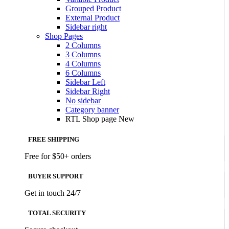
Grouped Product
External Product
Sidebar right
Shop Pages
2 Columns
3 Columns
4 Columns
6 Columns
Sidebar Left
Sidebar Right
No sidebar
Category banner
RTL Shop page
New
FREE SHIPPING
Free for $50+ orders
BUYER SUPPORT
Get in touch 24/7
TOTAL SECURITY