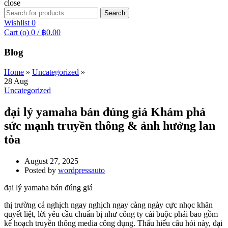
close
Search
Search
for:
Wishlist
0
Cart (
o
)
0
/
฿
0.00
Blog
Home
»
Uncategorized
»
28
Aug
Uncategorized
đại lý yamaha bán đúng giá Khám phá
sức mạnh truyền thông & ảnh hưởng lan
tỏa
August 27, 2025
Posted by
wordpressauto
đại lý yamaha bán đúng giá
thị trường cá nghịch ngay nghịch ngay càng ngày cực nhọc khăn
quyết liệt, lời yêu cầu chuẩn bị như công ty cái buộc phải bao gồm
kế hoạch truyền thông media công dụng. Thấu hiểu câu hỏi này, đại