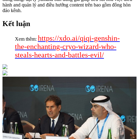
hành and quản lý and điều hướng content trên bao gồm đông hòn
đảo kênh.
Kết luận
https://xdo.ai/qiqi-genshin-
Xem thêm:
the-enchanting-cryo-wizard-who-
steals-hearts-and-battles-evil/