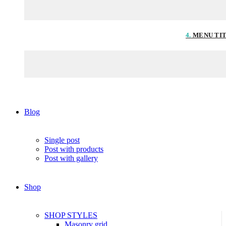
4.
MENU TI
Blog
Single post
Post with products
Post with gallery
Shop
SHOP STYLES
Masonry grid