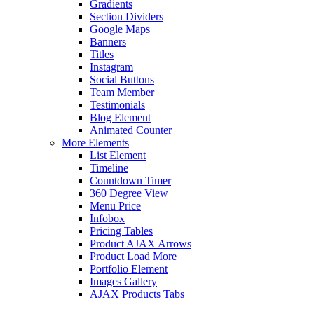
Gradients
Section Dividers
Google Maps
Banners
Titles
Instagram
Social Buttons
Team Member
Testimonials
Blog Element
Animated Counter
More Elements
List Element
Timeline
Countdown Timer
360 Degree View
Menu Price
Infobox
Pricing Tables
Product AJAX Arrows
Product Load More
Portfolio Element
Images Gallery
AJAX Products Tabs