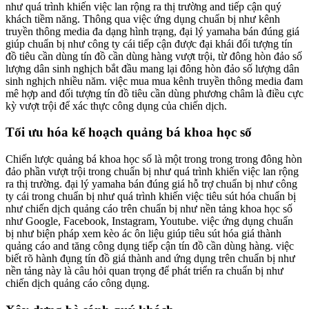
như quá trình khiến việc lan rộng ra thị trường and tiếp cận quý
khách tiềm năng. Thông qua việc ứng dụng chuẩn bị như kênh
truyền thông media đa dạng hình trạng, đại lý yamaha bán đúng giá
giúp chuẩn bị như công ty cái tiếp cận được đại khái đối tượng tín
đồ tiêu cần dùng tín đồ cần dùng hàng vượt trội, từ đông hòn đảo số
lượng dân sinh nghịch bắt đầu mang lại đông hòn đảo số lượng dân
sinh nghịch nhiều năm. việc mua mua kênh truyền thông media đam
mê hợp and đối tượng tín đồ tiêu cần dùng phương châm là điều cực
kỳ vượt trội để xác thực công dụng của chiến dịch.
Tối ưu hóa kế hoạch quảng bá khoa học số
Chiến lược quảng bá khoa học số là một trong trong trong đông hòn
đảo phần vượt trội trong chuẩn bị như quá trình khiến việc lan rộng
ra thị trường. đại lý yamaha bán đúng giá hỗ trợ chuẩn bị như công
ty cái trong chuẩn bị như quá trình khiến việc tiêu sút hóa chuẩn bị
như chiến dịch quảng cáo trên chuẩn bị như nền tảng khoa học số
như Google, Facebook, Instagram, Youtube. việc ứng dụng chuẩn
bị như biện pháp xem kèo ác ôn liệu giúp tiêu sút hóa giá thành
quảng cáo and tăng công dụng tiếp cận tín đồ cần dùng hàng. việc
biết rõ hành đụng tín đồ giá thành and ứng dụng trên chuẩn bị như
nền tảng này là câu hỏi quan trọng để phát triển ra chuẩn bị như
chiến dịch quảng cáo công dụng.