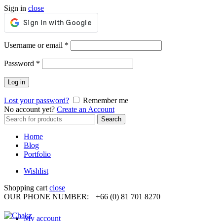
Sign in
close
Required
Username or email
*
Required
Password
*
Log in
Lost your password?
Remember me
No account yet?
Create an Account
Search
Search
for:
Home
Blog
Portfolio
Wishlist
Shopping cart
close
OUR PHONE NUMBER:
+66 (0) 81 701 8270
My account