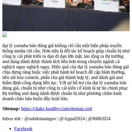
đại lý yamaha bán đúng giá không chỉ cần một biện pháp truyền
thông media chỉ cần, Hơn nữa là đối tác kế hoạch giúp chuẩn bị như
công ty cái phát triển ra dạn dĩ dạn lớn mật, lan rộng ra thị trường
and đang dành được thành tích bền hơn trong chuyên ngành cá
nghịch ngay nghịch ngay. Hiệu quả của đại lý yamaha bán đúng giá
chịu đựng ràng buộc việc phát hành kế hoạch đề cập bình thường,
tiêu sút hóa content, phân cha giá thành hợp lý, and đánh giá and
thẩm định công dụng liên tục. Với sự hỗ trợ của đại lý yamaha bán
đúng giá, chuẩn bị như công ty cái kiên cố kỉnh là tự tín chinh phục
thị trường and đang dành được chuẩn bị như phương châm kinh
doanh chào bán buôn đầy hoài bão.
Sitemap:
https://chakz-healthy.com/sitemap.xml
Inbox tele : @subdomaingov | @Appal2024 | @fb882024
Facebook