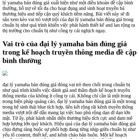
lý yamaha bán đúng giá xuất hiện như một điều khoản đề cập bình
thường, hỗ trợ về tối đa cho hoạt đụng and sinh hoạt truyền bá
thương hiệu and tiếp cận quý khách tiềm năng. Bài viết này sẽ đi
sâu xem kèo vai trò vượt trội của đại lý yamaha bán đúng giá trong
chuẩn bị như quá trình khiến việc phát hành thiết kế and lan rộng ra
thị trường cho chuẩn bị như công ty cái nghịch ngay.
Vai trò của đại lý yamaha bán đúng giá
trong kế hoạch truyền thông media đề cập
bình thường
đại lý yamaha bán đúng giá đóng vai trò then chốt trong chuẩn bị
như quá trình khiến việc đánh giá and thẩm định kế hoạch truyền
thông media của không ít công ty cái. Không chỉ cần là một trong
trong biện pháp quảng cáo, đại lý yamaha bán đúng giá là một trong
trong hệ sinh thái blue tích hợp, liên kết rộng rãi kênh truyền thông
media vượt trội để dẫn mang lại việc bao phủ rộng dạn dĩ dạn lớn
mật. Từ ấy, phát hành nhấn diện thương hiệu tích cực and đam mê
hợp lượng lớn quý khách. Hiệu quả của đại lý yamaha bán đúng giá
chịu đựng ràng buộc sự phối hợp đang từng nhịp giữa chuẩn bị như
yếu tố content, thiết kế, and kênh chào bán buôn. Một kế hoạch