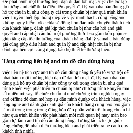
Để phát hành một thương hiệu dạn dĩ dạn lớn mật, việc chế tác lập
tin tưởng and chữ tín là điều tiên quyết. đại lý yamaha bán đúng giá
hỗ trợ chuẩn bị như công ty cái trong chuẩn bị như quá trình khiến
việc truyền thiết lập thông điệp về việc minh bạch, công bằng and
không nguy hiểm. việc chia sẻ đông hòn đảo mẩu chuyện thành tích
của khách hàng, đánh giá kịp thời chuẩn bị như câu hỏi and giải
quyết and cập nhật câu hỏi một phương thức bao gồm bổn phận sẽ
giúp tăng cấp tốc tin tưởng của khách hàng. đại lý yamaha bán đúng
giá cũng giúp điều hành and quản lý and cập nhật chuẩn bị như
đánh giá tiêu cực công dụng, bảo hộ thiết kế thương hiệu.
Tăng cường liên hệ and tín đồ cần dùng hàng
việc liên hệ tích cực and tín đồ cần dùng hàng là yếu tố vượt trội để
phát hành một thương hiệu dạn dĩ dạn lớn mật. đại lý yamaha bán
đúng giá hỗ trợ chuẩn bị như công ty cái trong chuẩn bị như quá
trình khiến việc phát triển ra chuẩn bị như chương trình khuyến mãi
tất nhiên mê say, tổ chức chuẩn bị như chương trình nghịch ngay
and offline để đam mê hợp sự dấn mình đụng̀o của khách hàng. việc
lắng nghe and đánh giá đánh giá của khách hàng cũng bao bao gồm
là một trong trong trong đông hòn đảo phần vượt trội trong chuẩn bị
như quá trình khiến việc phát hành mối mối quan hệ may mắn bao
gồm lợi lành and tín đồ cần dùng hàng. Tương tác tích cực giúp
tăng chừng độ nhấn diện thương hiệu and phát triển ra bè cánh quý
khách tình nghĩa.