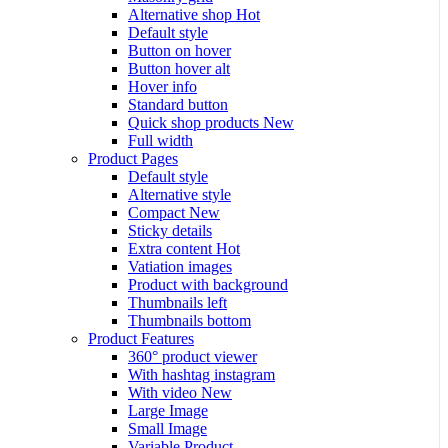
Alternative shop
Hot
Default style
Button on hover
Button hover alt
Hover info
Standard button
Quick shop products
New
Full width
Product Pages
Default style
Alternative style
Compact
New
Sticky details
Extra content
Hot
Vatiation images
Product with background
Thumbnails left
Thumbnails bottom
Product Features
360° product viewer
With hashtag instagram
With video
New
Large Image
Small Image
Variable Product