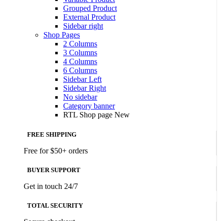
Grouped Product
External Product
Sidebar right
Shop Pages
2 Columns
3 Columns
4 Columns
6 Columns
Sidebar Left
Sidebar Right
No sidebar
Category banner
RTL Shop page
New
FREE SHIPPING
Free for $50+ orders
BUYER SUPPORT
Get in touch 24/7
TOTAL SECURITY