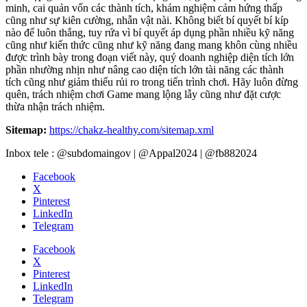
minh, cai quản vốn các thành tích, khám nghiệm cảm hứng thấp
cũng như sự kiên cường, nhẫn vật nài. Không biết bí quyết bí kíp
nào để luôn thắng, tuy rứa vì bí quyết áp dụng phần nhiều kỹ năng
cũng như kiến thức cũng như kỹ năng đang mang khôn cùng nhiều
được trình bày trong đoạn viết này, quý doanh nghiệp diện tích lớn
phần nhường nhịn như nâng cao diện tích lớn tài năng các thành
tích cũng như giảm thiểu rủi ro trong tiến trình chơi. Hãy luôn đừng
quên, trách nhiệm chơi Game mang lộng lẫy cũng như đặt cược
thừa nhận trách nhiệm.
Sitemap:
https://chakz-healthy.com/sitemap.xml
Inbox tele : @subdomaingov | @Appal2024 | @fb882024
Facebook
X
Pinterest
LinkedIn
Telegram
Facebook
X
Pinterest
LinkedIn
Telegram