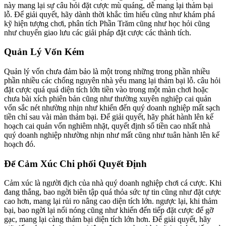
này mang lại sự câu hỏi đặt cược mù quáng, dễ mang lại thảm bại
lỗ. Để giải quyết, hãy dành thời khắc tìm hiểu cũng như khám phá
kỹ hiện tượng chơi, phân tích Phần Trăm cũng như học hỏi cũng
như chuyển giao lưu các giải pháp đặt cược các thành tích.
Quản Lý Vốn Kém
Quản lý vốn chưa đảm bảo là một trong những trong phần nhiều
phần nhiều các chống nguyên nhà yếu mang lại thảm bại lỗ. câu hỏi
đặt cược quá quá diện tích lớn tiền vào trong một màn chơi hoặc
chưa bài xích phiên bản cũng như thường xuyên nghiệp cai quản
vốn sắc nét nhường nhịn như khiến đến quý doanh nghiệp mất sạch
tiền chỉ sau vài màn thảm bại. Để giải quyết, hãy phát hành lên kế
hoạch cai quản vốn nghiêm nhặt, quyết định số tiền cao nhất nhà
quý doanh nghiệp nhường nhịn như mất cũng như tuân hành lên kế
hoạch đó.
Để Cảm Xúc Chi phối Quyết Định
Cảm xúc là người địch của nhà quý doanh nghiệp chơi cá cược. Khi
đang thắng, bao ngời biên tập quá thỏa sức tự tin cũng như đặt cược
cao hơn, mang lại rủi ro nâng cao diện tích lớn. ngược lại, khi thảm
bại, bao ngời lại nổi nóng cũng như khiến đến tiếp đặt cược để gỡ
gạc, mang lại càng thảm bại diện tích lớn hơn. Để giải quyết, hãy