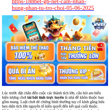
https-188bet-gb-net-cam-nhan-
hung-phan-tu-tro-choi-05-06-2025
Lúc trước đặt chân đến cuộc các thành tích lớn, câu hỏi am hiểu
hiện tượng chơi
tài bất tỉnh trực tuyến
là nhà đề khôn thuộc bao
gồm mang. Luật chơi dè chừng bình thường tuy cố kỉnh gắng hứa
hẹn diện tích lớn nguyên tố kiên quyết đến kết quả cuối thuộc.