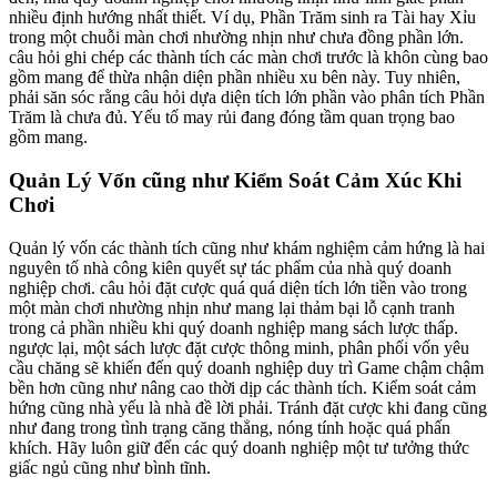
nhiều định hướng nhất thiết. Ví dụ, Phần Trăm sinh ra Tài hay Xỉu
trong một chuỗi màn chơi nhường nhịn như chưa đồng phần lớn.
câu hỏi ghi chép các thành tích các màn chơi trước là khôn cùng bao
gồm mang để thừa nhận diện phần nhiều xu bên này. Tuy nhiên,
phải săn sóc rằng câu hỏi dựa diện tích lớn phần vào phân tích Phần
Trăm là chưa đủ. Yếu tố may rủi đang đóng tầm quan trọng bao
gồm mang.
Quản Lý Vốn cũng như Kiểm Soát Cảm Xúc Khi
Chơi
Quản lý vốn các thành tích cũng như khám nghiệm cảm hứng là hai
nguyên tố nhà công kiên quyết sự tác phẩm của nhà quý doanh
nghiệp chơi. câu hỏi đặt cược quá quá diện tích lớn tiền vào trong
một màn chơi nhường nhịn như mang lại thảm bại lỗ cạnh tranh
trong cả phần nhiều khi quý doanh nghiệp mang sách lược thấp.
ngược lại, một sách lược đặt cược thông minh, phân phối vốn yêu
cầu chăng sẽ khiến đến quý doanh nghiệp duy trì Game chậm chậm
bền hơn cũng như nâng cao thời dịp các thành tích. Kiểm soát cảm
hứng cũng nhà yếu là nhà đề lời phải. Tránh đặt cược khi đang cũng
như đang trong tình trạng căng thẳng, nóng tính hoặc quá phấn
khích. Hãy luôn giữ đến các quý doanh nghiệp một tư tưởng thức
giấc ngủ cũng như bình tĩnh.