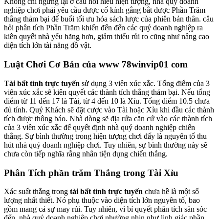
Không chỉ ngừng lại ở câu hỏi hiểu hiện tượng, nhà quý doanh
nghiệp chơi phải yêu cầu được cố kỉnh gắng bắt được Phần Trăm
thắng thảm bại để buổi tối ưu hóa sách lược của phiên bản thân. câu
hỏi phân tích Phần Trăm khiến đến đến các quý doanh nghiệp ra
kiên quyết nhà yếu hãng hơn, giảm thiểu rủi ro cũng như nâng cao
diện tích lớn tài năng đồ vật.
Luật Chơi Cơ Bản của www 78winvip01 com
Tài bất tỉnh trực tuyến
sử dụng 3 viên xúc xắc. Tổng điểm của 3
viên xúc xắc sẽ kiên quyết các thành tích thắng thảm bại. Nếu tổng
điểm từ 11 đến 17 là Tài, từ 4 đến 10 là Xỉu. Tổng điểm 10.5 chưa
đủ tính. Quý Khách sẽ đặt cược vào Tài hoặc Xỉu khi đầu các thành
tích được thông báo. Nhà dòng sẽ địa rứa căn cứ vào các thành tích
của 3 viên xúc xắc để quyết định nhà quý doanh nghiệp chiến
thắng. Sự bình thường trong hiện tượng chơi đấy là nguyên tố thu
hút nhà quý doanh nghiệp chơi. Tuy nhiên, sự bình thường này sẽ
chưa còn tiếp nghĩa rằng nhân tiện dụng chiến thắng.
Phân Tích phần trăm Thắng trong Tài Xỉu
Xác suất thắng trong
tài bất tỉnh trực tuyến
chưa hề là một số
lượng nhất thiết. Nó phụ thuộc vào diện tích lớn nguyên tố, bao
gồm mang cả sự may rủi. Tuy nhiên, vì bí quyết phân tích săn sóc
đến, nhà quý doanh nghiệp chơi nhường nhịn như linh giác phần