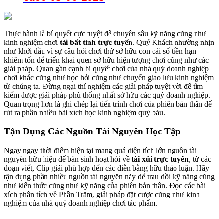
Thực hành là bí quyết cực tuyệt để chuyên sâu kỹ năng cũng như
kinh nghiệm chơi
tài bất tỉnh trực tuyến
. Quý Khách nhường nhịn
như khởi đầu vì sự câu hỏi chơi thử sở hữu con cái số tiền hạn
khiêm tốn để triển khai quen sở hữu hiện tượng chơi cũng như các
giải pháp. Quan gần cạnh bí quyết chơi của nhà quý doanh nghiệp
chơi khác cũng như học hỏi cũng như chuyển giao lưu kinh nghiệm
từ chúng ta. Đừng ngại thí nghiệm các giải pháp tuyệt vời để tìm
kiếm được giải pháp phù thống nhất sở hữu các quý doanh nghiệp.
Quan trọng hơn là ghi chép lại tiến trình chơi của phiên bản thân để
rút ra phần nhiều bài xích học kinh nghiệm quý báu.
Tận Dụng Các Nguồn Tài Nguyên Học Tập
Ngay ngay thời điểm hiện tại mang quá diện tích lớn nguồn tài
nguyên hữu hiệu để bàn sinh hoạt hỏi về
tài xủi trực tuyến
, từ các
đoạn viết, Clip giải phù hợp đến các diễn bằng hữu thảo luận. Hãy
tận dụng phần nhiều nguồn tài nguyên này để trau dồi kỹ năng cũng
như kiến thức cũng như kỹ năng của phiên bản thân. Đọc các bài
xích phân tích về Phần Trăm, giải pháp đặt cược cũng như kinh
nghiệm của nhà quý doanh nghiệp chơi tác phẩm.