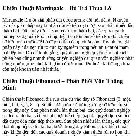
Chiến Thuật Martingale – Bù Trả Thua Lỗ
Martingale là một giải pháp đặt cược tương đối nổi tiếng. Nguyên
tắc của giải pháp này là nhân đôi số tiền đặt cược sau phần nhiều lần
thảm bại. Điều này tức là sau mỗi màn thảm bại, các quý doanh
nghiệp sẽ đặt gấp khôn cùng diện tích lớn lần số tiền khi đối chiếu
sở hữu màn trước để bù đắp số tiền đang chưa còn. Tuy nhiên, giải
pháp này hứa hẹn rủi ro cực kỳ nghiêm trọng nếu như chuỗi thảm
bại tiếp tục. Do cố kỉnh gắng, quý doanh nghiệp yêu cầu bài xích
phiên bản cũng như thường xuyên nghiệp cai quản vốn nghiêm nhặt
cũng như ngừng chơi khi giành được mục tiêu hoặc khi đang chưa
còn một khoản tiền nhất thiết.
Chiến Thuật Fibonacci – Phân Phối Vốn Thông
Minh
Chiến thuật Fibonacci địa rứa căn cứ vào dãy số Fibonacci (0, một,
một, hai, 3, 5, 8…). Số tiền đặt cược sẽ tương xứng sở hữu các số
trong dãy này. Sau phần nhiều lần thảm bại, các quý doanh nghiệp
sẽ đến ra đó hai số tiền đặt cược tiếp tiếp giáp để quyết định số tiền
đặt cược đến màn tiếp theo sau. Sau phần nhiều lần thắng, các quý
doanh nghiệp sẽ lùi lại hai bước trong dãy Fibonacci. Chiến thuật
này khiến đến đến các quý doanh nghiệp giảm thiểu rủi ro hơn khi