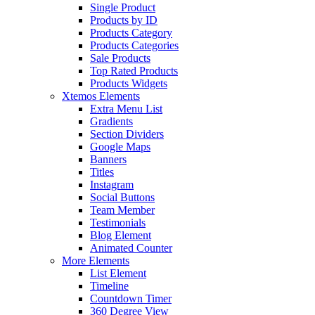
Single Product
Products by ID
Products Category
Products Categories
Sale Products
Top Rated Products
Products Widgets
Xtemos Elements
Extra Menu List
Gradients
Section Dividers
Google Maps
Banners
Titles
Instagram
Social Buttons
Team Member
Testimonials
Blog Element
Animated Counter
More Elements
List Element
Timeline
Countdown Timer
360 Degree View