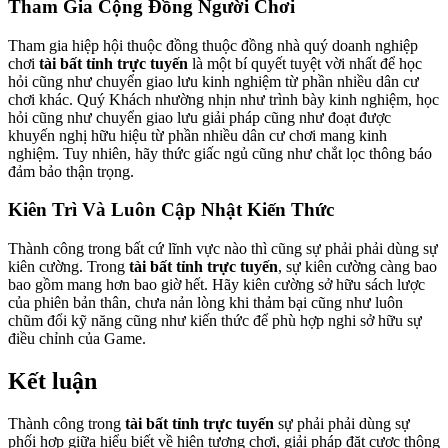
Tham Gia Cộng Đồng Người Chơi
Tham gia hiệp hội thuộc đồng thuộc đồng nhà quý doanh nghiệp
chơi
tài bất tỉnh trực tuyến
là một bí quyết tuyệt vời nhất để học
hỏi cũng như chuyển giao lưu kinh nghiệm từ phần nhiều dân cư
chơi khác. Quý Khách nhường nhịn như trình bày kinh nghiệm, học
hỏi cũng như chuyển giao lưu giải pháp cũng như đoạt được
khuyến nghị hữu hiệu từ phần nhiều dân cư chơi mang kinh
nghiệm. Tuy nhiên, hãy thức giấc ngủ cũng như chắt lọc thông báo
đảm bảo thận trọng.
Kiên Trì Và Luôn Cập Nhật Kiến Thức
Thành công trong bất cứ lĩnh vực nào thì cũng sự phải phải dùng sự
kiên cường. Trong
tài bất tỉnh trực tuyến
, sự kiên cường càng bao
bao gồm mang hơn bao giờ hết. Hãy kiên cường sở hữu sách lược
của phiên bản thân, chưa nản lòng khi thảm bại cũng như luôn
chũm đổi kỹ năng cũng như kiến thức để phù hợp nghi sở hữu sự
điều chỉnh của Game.
Kết luận
Thành công trong
tài bất tỉnh trực tuyến
sự phải phải dùng sự
phối hợp giữa hiểu biết về hiện tượng chơi, giải pháp đặt cược thông