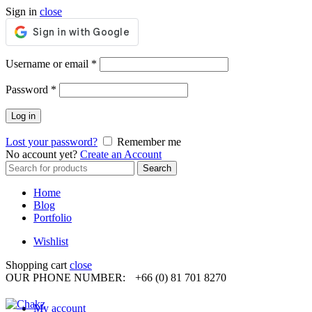
Sign in
close
Required
Username or email
*
Required
Password
*
Log in
Lost your password?
Remember me
No account yet?
Create an Account
Search
Search
for:
Home
Blog
Portfolio
Wishlist
Shopping cart
close
OUR PHONE NUMBER:
+66 (0) 81 701 8270
My account