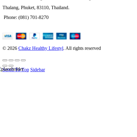
Thalang, Phuket, 83110, Thailand.
Phone: (081) 701-8270
© 2026
Chakz Healthy Lifestyl
. All rights reserved
Scroll To Top
Sidebar
HELLO USER, JOIN
OUR
NEWSLETTER
BASEL &