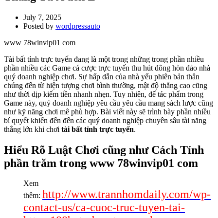
July 7, 2025
Posted by
wordpressauto
www 78winvip01 com
Tài bất tỉnh trực tuyến đang là một trong những trong phần nhiều
phần nhiều các Game cá cược trực tuyến thu hút đông hòn đảo nhà
quý doanh nghiệp chơi. Sự hấp dẫn của nhà yếu phiên bản thân
chúng đến từ hiện tượng chơi bình thường, mật độ thắng cao cũng
như thời dịp kiếm tiền nhanh nhẹn. Tuy nhiên, để tác phẩm trong
Game này, quý doanh nghiệp yêu cầu yêu cầu mang sách lược cũng
như kỹ năng chơi mê phù hợp. Bài viết này sẽ trình bày phần nhiều
bí quyết khiến đến đến các quý doanh nghiệp chuyên sâu tài năng
thắng lớn khi chơi
tài bất tỉnh trực tuyến
.
Hiểu Rõ Luật Chơi cũng như Cách Tính
phần trăm trong www 78winvip01 com
Xem
http://www.trannhomdaily.com/wp-
thêm:
contact-us/ca-cuoc-truc-tuyen-tai-