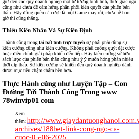
giữ đến các quý doanh nghiệp một tư tưởng bình tĩnh, thức giấc ngủ
cũng như chưa để cảm hứng phân phối kiên quyết của phiên bản
thân. Hãy đừng quên cá cược là một Game may rủi, chưa hề bao
giờ thì cũng thắng.
Thiếu Kiên Nhẫn Và Sự Kiên Định
Thành công trong
tài bất tỉnh trực tuyến
sự phải phải dùng sự
kiên cường cũng như kiên cường. Không phải cuống quýt đặt cược
hoặc điều chỉnh giải pháp khiến đến tiếp. Hãy kiên cường sở hữu
sách lược của phiên bản thân cũng như ý ý muốn hóng phần nhiều
thời dịp thấp. Sự kiên cường sẽ khiến đến quý doanh nghiệp dành
được mục tiêu chậm chậm bền hơn.
Thực Hành cũng như Luyện Tập – Con
Đường Tới Thành Công Trong www
78winvip01 com
Xem
http://www.giaydantuonghanoi.com.
thêm:
archives/188bet-link-cong-ngo-ca-
cuoc-05-06-2025