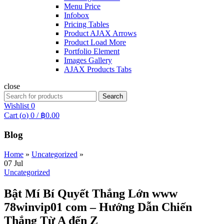
Menu Price
Infobox
Pricing Tables
Product AJAX Arrows
Product Load More
Portfolio Element
Images Gallery
AJAX Products Tabs
close
Search
Search
for:
Wishlist
0
Cart (
o
)
0
/
฿
0.00
Blog
Home
»
Uncategorized
»
07
Jul
Uncategorized
Bật Mí Bí Quyết Thắng Lớn www
78winvip01 com – Hướng Dẫn Chiến
Thắng Từ A đến Z