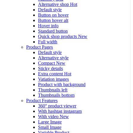
Alternative shop
Hot
Default style
Button on hover
Button hover alt
Hover info
Standard button
Quick shop products
New
Full width
Product Pages
Default style
Alternative style
Compact
New
Sticky details
Extra content
Hot
Vatiation images
Product with background
Thumbnails left
Thumbnails bottom
Product Features
360° product viewer
With hashtag instagram
With video
New
Large Image
Small Image
Variable Product