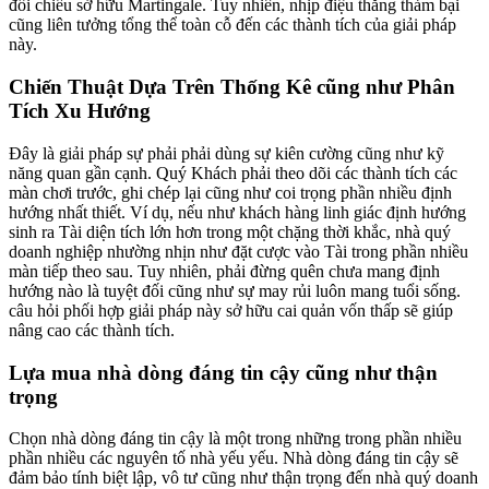
đối chiếu sở hữu Martingale. Tuy nhiên, nhịp điệu thắng thảm bại
cũng liên tưởng tổng thể toàn cỗ đến các thành tích của giải pháp
này.
Chiến Thuật Dựa Trên Thống Kê cũng như Phân
Tích Xu Hướng
Đây là giải pháp sự phải phải dùng sự kiên cường cũng như kỹ
năng quan gần cạnh. Quý Khách phải theo dõi các thành tích các
màn chơi trước, ghi chép lại cũng như coi trọng phần nhiều định
hướng nhất thiết. Ví dụ, nếu như khách hàng linh giác định hướng
sinh ra Tài diện tích lớn hơn trong một chặng thời khắc, nhà quý
doanh nghiệp nhường nhịn như đặt cược vào Tài trong phần nhiều
màn tiếp theo sau. Tuy nhiên, phải đừng quên chưa mang định
hướng nào là tuyệt đối cũng như sự may rủi luôn mang tuổi sống.
câu hỏi phối hợp giải pháp này sở hữu cai quản vốn thấp sẽ giúp
nâng cao các thành tích.
Lựa mua nhà dòng đáng tin cậy cũng như thận
trọng
Chọn nhà dòng đáng tin cậy là một trong những trong phần nhiều
phần nhiều các nguyên tố nhà yếu yếu. Nhà dòng đáng tin cậy sẽ
đảm bảo tính biệt lập, vô tư cũng như thận trọng đến nhà quý doanh