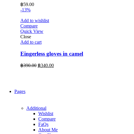
฿
59.00
-13%
Add to wishlist
Compare
Quick View
Close
Add to cart
Eingerless gloves in camel
Original
Current
฿
390.00
฿
340.00
price
price
was:
is:
฿390.00.
฿340.00.
Pages
Additional
Wishlist
Compare
FaQs
About Me