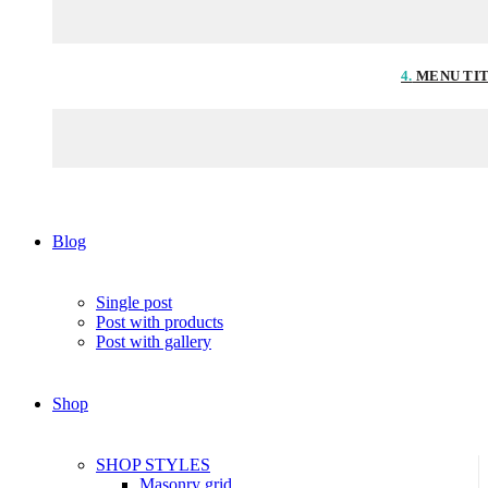
4.
MENU TI
Blog
Single post
Post with products
Post with gallery
Shop
SHOP STYLES
Masonry grid