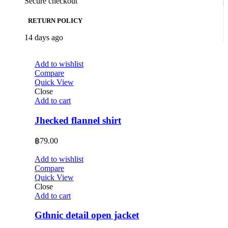
Secure checkout
RETURN POLICY
14 days ago
Add to wishlist
Compare
Quick View
Close
Add to cart
Jhecked flannel shirt
฿
79.00
Add to wishlist
Compare
Quick View
Close
Add to cart
Gthnic detail open jacket